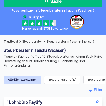
Suche
search
32 verifizierte Steuerberater in Taucha (Sachsen)
verified_user
Hervorragend
|
2733
Bewertungen
Trustlocal
Steuerberater
Steuerberater in Taucha (Sachsen)
arrow_forward_ios
arrow_forward_ios
Steuerberater in Taucha (Sachsen)
Taucha (Sachsen)s Top 10 Steuerberater auf einen Blick. Faire
Bewertungen für Steuerberatung, Buchhaltung und
Firmengründung.
Alle Dienstleistungen
Steuererklärung
(
12
)
Steuerberat
filter_list
Filter
1
.
Lohnbüro Paylify