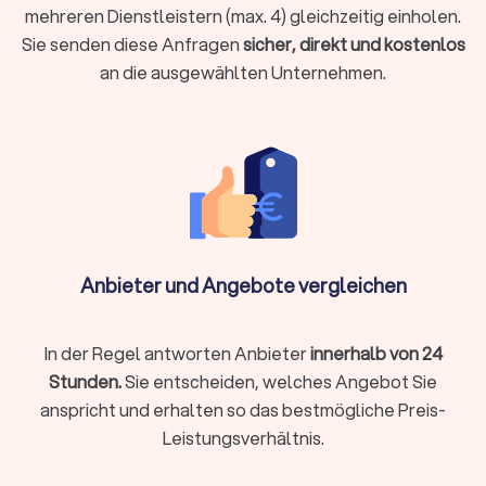
Dienstleistungen vollständig online an, von der
mehreren Dienstleistern (max. 4) gleichzeitig einholen.
Belegübermittlung bis zur Videoberatung. Beide Modelle
Sie senden diese Anfragen
sicher, direkt und kostenlos
haben Vorzüge:
an die ausgewählten Unternehmen.
Lokale Steuerberatung
Persönlicher Kontakt bei komplexen Beratungen
Kurzfristige persönliche Termine möglich
Aufbau einer persönlichen Vertrauensbeziehung
Gut geeignet für Mandanten, die persönlichen Kontakt
Anbieter und Angebote vergleichen
schätzen
In der Regel antworten Anbieter
innerhalb von 24
Online-Steuerberatung
Stunden.
Sie entscheiden, welches Angebot Sie
Ortsunabhängig und zeitlich flexibel
anspricht und erhalten so das bestmögliche Preis-
Oft günstigere Preismodelle durch effizientere Prozesse
Leistungsverhältnis.
Digitale Belegübermittlung spart Papierkram