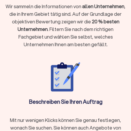
Selbstständig, freiberuflich tätig sind oder ein
Wir sammeln die Informationen von
allen Unternehmen
,
Unternehmen führen
die in Ihrem Gebiet tätig sind. Auf der Grundlage der
Einkünfte aus Vermietung, Kapitalvermögen oder anderen
objektiven Bewertung zeigen wir die
20 % besten
Einkunftsarten haben
Unternehmen
. Filtern Sie nach dem richtigen
Komplexe steuerliche Sachverhalte vorliegen wie
Fachgebiet und wählen Sie selbst, welches
Auslandseinkünfte, Erbschaften oder Beteiligungen
Unternehmen Ihnen am besten gefällt.
Laufende Buchhaltung, Jahresabschlüsse oder
Umsatzsteuervoranmeldungen benötigen
Steueroptimierung und proaktive Gestaltungsberatung
gewünscht sind
Als Faustregel gilt: Wenn die mögliche Steuerersparnis oder
Zeitersparnis die Kosten übersteigt, ist die Investition
sinnvoll.
Beschreiben Sie Ihren Auftrag
Steuerberater vor Ort oder digital wählen?
Moderne Steuerberatung findet längst nicht mehr nur im
Mit nur wenigen Klicks können Sie genau festlegen,
klassischen Büro statt. Digitale Kanzleien bieten ihre
wonach Sie suchen. Sie können auch Angebote von