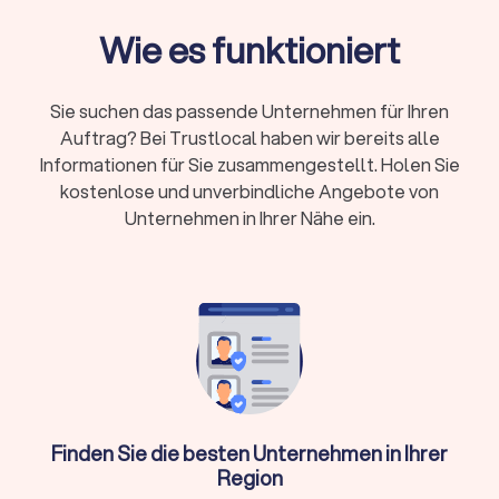
Qualifikation:
Bestellung durch
Steuerberaterkammer ist Pflicht, Fachberater-
Wie es funktioniert
Titel zeigen Spezialisierung
Online oder vor Ort:
Beide Modelle haben
Sie suchen das passende Unternehmen für Ihren
Vorteile – persönlicher Kontakt oder flexible
Auftrag? Bei Trustlocal haben wir bereits alle
digitale Zusammenarbeit
Informationen für Sie zusammengestellt. Holen Sie
Erstgespräch:
Viele Kanzleien bieten 15-20
kostenlose und unverbindliche Angebote von
Minuten kostenlos an
Unternehmen in Ihrer Nähe ein.
Wann brauche ich überhaupt einen
Steuerberater?
Nicht in jeder Situation ist ein Steuerberater zwingend
erforderlich. Für einfache Arbeitnehmer-Steuererklärungen
ohne Zusatzeinkünfte reicht oft die Software ELSTER oder
ein Lohnsteuerhilfeverein. Ein Steuerberater lohnt sich
Finden Sie die besten Unternehmen in Ihrer
besonders, wenn Sie:
Region