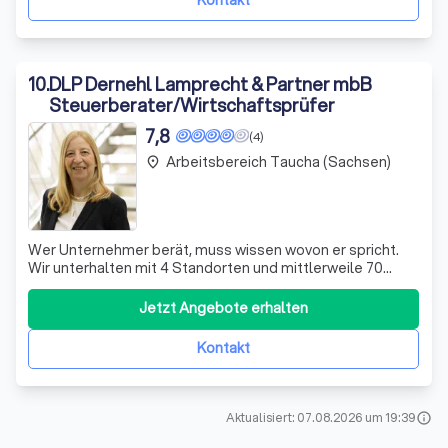
Kontakt
10
.
DLP Dernehl Lamprecht & Partner mbB
Steuerberater/Wirtschaftsprüfer
7,8
(4)
Arbeitsbereich Taucha (Sachsen)
place
Wer Unternehmer berät, muss wissen wovon er spricht.
Wir unterhalten mit 4 Standorten und mittlerweile 70
Mitarbeitern selber ein stetig wachsendes Unternehmen
und wissen welche Themen für unsere Mandanten
Jetzt Angebote erhalten
besonders wichtig sind. Wir stehen mit unserem
Fachwissen Ihnen und Ihrer Firma als Geschäftsp
Kontakt
Aktualisiert: 07.08.2026 um 19:39
info