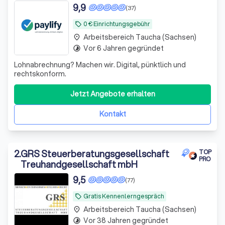
9,9
(37)
0 € Einrichtungsgebühr
local_offer
Arbeitsbereich Taucha (Sachsen)
place
Vor 6 Jahren gegründet
timelapse
Lohnabrechnung? Machen wir. Digital, pünktlich und
rechtskonform.
Jetzt Angebote erhalten
Kontakt
2
.
GRS Steuerberatungsgesellschaft
TOP
PRO
Treuhandgesellschaft mbH
9,5
(77)
Gratis Kennenlerngespräch
local_offer
Arbeitsbereich Taucha (Sachsen)
place
Vor 38 Jahren gegründet
timelapse