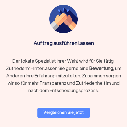
Kommunikation per E-Mail, Chat oder Video-Call
Info:
Wichtig bei Online-Anbietern: Achten Sie auf
DSGVO-konforme Datenverarbeitung und die
Nutzung sicherer Software wie DATEV
Unternehmen online. Die Qualifikation ist essentiell –
Auftrag ausführen lassen
auch ein Online-Steuerberater muss von der
Steuerberaterkammer bestellt sein.
Der lokale Spezialist Ihrer Wahl wird für Sie tätig.
Zufrieden? Hinterlassen Sie gerne eine
Bewertung
, um
Auf Trustlocal finden Sie beide Varianten übersichtlich
Anderen Ihre Erfahrung mitzuteilen. Zusammen sorgen
dargestellt, sodass Sie selbst entscheiden können, was
wir so für mehr Transparenz und Zufriedenheit im und
besser zu Ihnen passt. Nutzen Sie unsere Filterfunktion, um
nach dem Entscheidungsprozess.
gezielt nach lokalen Beratern in Taucha (Sachsen) oder
digitalen Kanzleien zu suchen.
Vergleichen Sie jetzt
Woran Sie einen guten Steuerberater
erkennen