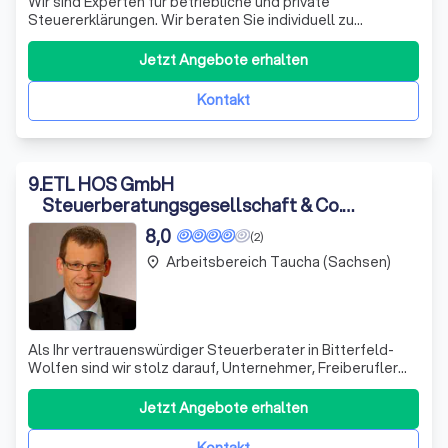
Wir sind Experten für betriebliche und private
Steuererklärungen. Wir beraten Sie individuell zu
steuerlichen Abzugsmöglichkeiten und passen Ihre
Einkommensteuer-Vorauszahlungen an schwankende
Jetzt Angebote erhalten
Umsätze an. Unsere Dienstleistungen umfassen die
Erstellung von Steuererklärungen, Anträgen auf
Kontakt
Herabsetzun
9
.
ETL HOS GmbH
Steuerberatungsgesellschaft & Co.
Bitterfeld-Wolfen KG
8,0
(2)
Arbeitsbereich Taucha (Sachsen)
place
Als Ihr vertrauenswürdiger Steuerberater in Bitterfeld-
Wolfen sind wir stolz darauf, Unternehmer, Freiberufler
und Selbständige aller Branchen und
Unternehmensgrößen zu beraten. Unser Ziel ist es, Sie bei
Jetzt Angebote erhalten
Ihrer wirtschaftlich erfolgreichen Unternehmensführung
zu unterstützen. Von der Firmengründung