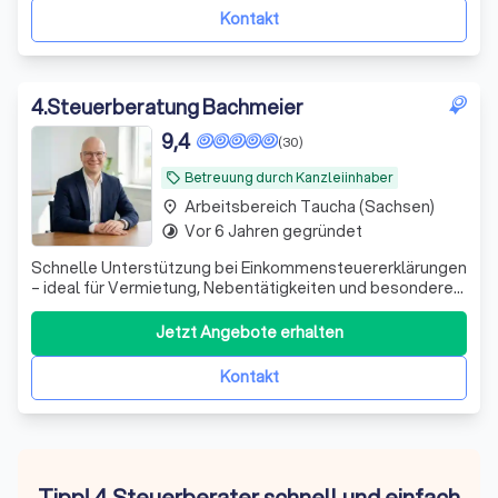
Kontakt
4
.
Steuerberatung Bachmeier
9,4
(30)
Betreuung durch Kanzleiinhaber
local_offer
Arbeitsbereich Taucha (Sachsen)
place
Vor 6 Jahren gegründet
timelapse
Schnelle Unterstützung bei Einkommensteuererklärungen
– ideal für Vermietung, Nebentätigkeiten und besondere
private Situationen. Persönlich und unkompliziert.
Jetzt Angebote erhalten
Kontakt
Tipp! 4 Steuerberater schnell und einfach