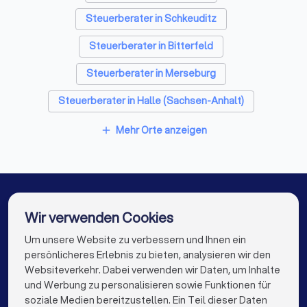
✓
Wie läuft die Zusammenarbeit ab - digital,
Steuerberater in Schkeuditz
persönlich oder hybrid?
Steuerberater in Bitterfeld
✓
Welche Software nutzen Sie (z.B. DATEV)?
Steuerberater in Merseburg
✓
Wie berechnen Sie Ihr Honorar - nach StBVV,
Steuerberater in Halle (Sachsen-Anhalt)
Pauschalpreise oder Stundensätze?
Steuerberater in Meuselwitz
Mehr Orte anzeigen
add
✓
Wie schnell reagieren Sie in der Regel auf
Anfragen?
Steuerberater in Gräfenhainichen
Steuerberater in Altenburg
Steuerberater in Berlin
✓
Gibt es eine Vertretung bei Urlaub oder
Krankheit?
Steuerberater in Hamburg
Wir verwenden Cookies
Steuerberater in München
Steuerberater in Köln
Um unsere Website zu verbessern und Ihnen ein
Die besten Steuerberater für Sie
persönlicheres Erlebnis zu bieten, analysieren wir den
Steuerberater in Frankfurt am Main
Websiteverkehr. Dabei verwenden wir Daten, um Inhalte
info@trustlocal.de
Diese Unterlagen sollten Sie mitbringen
und Werbung zu personalisieren sowie Funktionen für
Steuerberater in Stuttgart
soziale Medien bereitzustellen. Ein Teil dieser Daten
Letzte Steuerbescheide