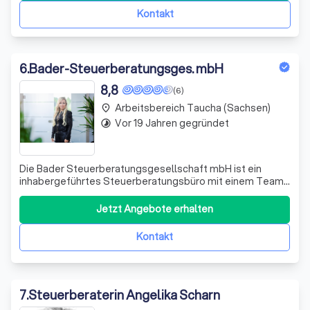
Kontakt
6
.
Bader-Steuerberatungsges. mbH
8,8
(6)
Arbeitsbereich Taucha (Sachsen)
place
Vor 19 Jahren gegründet
timelapse
Die Bader Steuerberatungs­gesellschaft mbH ist ein
inhaber­geführtes Steuer­beratungs­büro mit einem Team
von Steuerfach­angestellten, Steuerfach­wirten und
Bilanz­buchhaltern unter der Leitung von Diplom-
Jetzt Angebote erhalten
Betriebswirtin (BA) Kerstin Bader, Steuer­beraterin und
Fach­beraterin Gesundheits­wesen (IBG I
Kontakt
7
.
Steuerberaterin Angelika Scharn