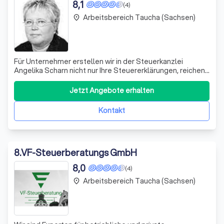
8,1
(4)
Arbeitsbereich Taucha (Sachsen)
place
Für Unternehmer erstellen wir in der Steuerkanzlei
Angelika Scharn nicht nur Ihre Steuererklärungen, reichen
Sie beim zuständigen Finanzamt ein und überprüfen alle
Bescheide. Wir kümmern uns auch um Ihre Lohn- und
Jetzt Angebote erhalten
Finanzbuchhaltung, erstellen notwendige
Jahresabschlüsse und verschaffen Ihnen dam
Kontakt
8
.
VF-Steuerberatungs GmbH
8,0
(4)
Arbeitsbereich Taucha (Sachsen)
place