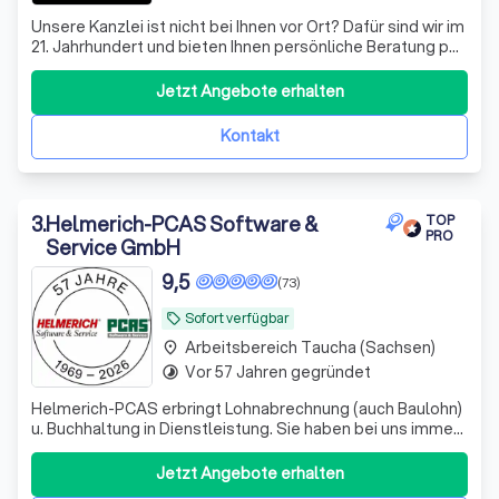
Unsere Kanzlei ist nicht bei Ihnen vor Ort? Dafür sind wir im
21. Jahrhundert und bieten Ihnen persönliche Beratung per
Video, WhatsApp und anderen Medien - wir sehen uns!
Datenaustausch - digital
Jetzt Angebote erhalten
Kontakt
3
.
Helmerich-PCAS Software &
TOP
PRO
Service GmbH
9,5
(73)
Sofort verfügbar
local_offer
Arbeitsbereich Taucha (Sachsen)
place
Vor 57 Jahren gegründet
timelapse
Helmerich-PCAS erbringt Lohnabrechnung (auch Baulohn)
u. Buchhaltung in Dienstleistung. Sie haben bei uns immer
einen festen Ansprechpartner, den Sie per Telefon,
Telefax oder eMail erreichen können.
Jetzt Angebote erhalten