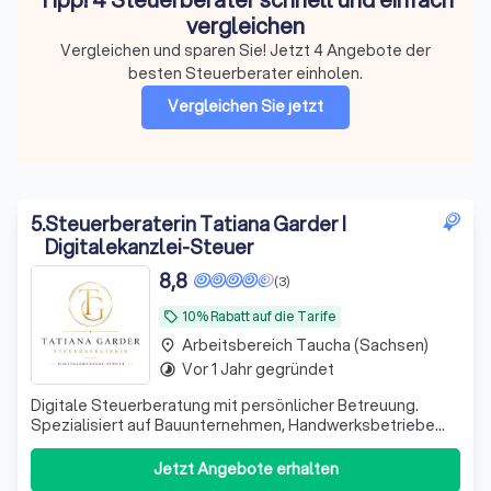
vergleichen
Vergleichen und sparen Sie! Jetzt 4 Angebote der
besten Steuerberater einholen.
Vergleichen Sie jetzt
5
.
Steuerberaterin Tatiana Garder I
Digitalekanzlei-Steuer
8,8
(3)
10% Rabatt auf die Tarife
local_offer
Arbeitsbereich Taucha (Sachsen)
place
Vor 1 Jahr gegründet
timelapse
Digitale Steuerberatung mit persönlicher Betreuung.
Spezialisiert auf Bauunternehmen, Handwerksbetriebe
und technische Dienstleister. Beratung und direkte
Ansprechpartnerin statt anonymer Großkanzlei.
Jetzt Angebote erhalten