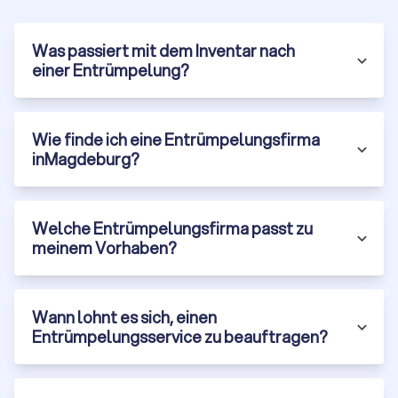
vergleichen. Jede
Firma auf unserer Plattform ist
offiziell registriert
und
Was passiert mit dem Inventar nach
durchläuft eine manuelle
Qualitätsprüfung
. Der aktuelle
einer Entrümpelung?
Trustlocal-Score für Entrümpelungsanbieter liegt bei 8.5 von
10 Punkten – basierend auf 1,893 verifizierten
Erfahrungsberichten.
Mit Trustlocal können Sie:
gezielt nach Leistungen wie Haushaltsauflösung,
Wie finde ich eine Entrümpelungsfirma
Kellerentrümpelung oder Entsorgung
filtern
,
inMagdeburg?
Anbieterprofile transparent
vergleichen
,
direkt
Kontakt aufnehmen
und
Ihre Anforderungen
beschreiben
,
Welche Entrümpelungsfirma passt zu
und
bis zu vier kostenlose, unverbindliche Angebote
meinem Vorhaben?
anfordern
.
So finden Sie nicht nur den
besten Preis
, sondern auch den
Anbieter
, der wirklich zu Ihrem Vorhaben passt.
Wann lohnt es sich, einen
Entrümpelungsservice zu beauftragen?