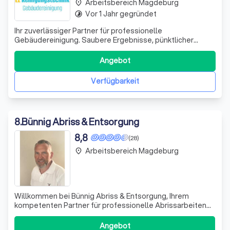
Arbeitsbereich Magdeburg
place
Vor 1 Jahr gegründet
timelapse
Ihr zuverlässiger Partner für professionelle
Gebäudereinigung. Saubere Ergebnisse, pünktlicher
Service und faire Preise – für Privat- und Gewerbekunden.
Angebot
Verfügbarkeit
8
.
Bünnig Abriss & Entsorgung
8,8
(28)
Arbeitsbereich Magdeburg
place
Willkommen bei Bünnig Abriss & Entsorgung, Ihrem
kompetenten Partner für professionelle Abrissarbeiten
und fachgerechte Entsorgung in Wolmirstedt. Wir
zeichnen uns durch unsere Expertise und unser
Angebot