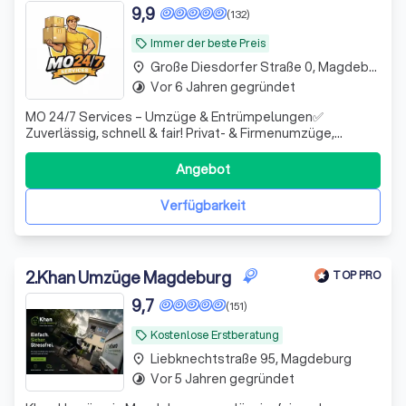
9,9
(132)
Immer der beste Preis
local_offer
Große Diesdorfer Straße 0, Magdeburg
place
Vor 6 Jahren gegründet
timelapse
MO 24/7 Services – Umzüge & Entrümpelungen✅
Zuverlässig, schnell & fair! Privat- & Firmenumzüge,
Möbeltransport, Küchenabbau/-aufbau, Entrümpelung &
Montage. 📍Raum Magdeburg & deutschlandweit.
Angebot
Verfügbarkeit
2
.
Khan Umzüge Magdeburg
TOP PRO
9,7
(151)
Kostenlose Erstberatung
local_offer
Liebknechtstraße 95, Magdeburg
place
Vor 5 Jahren gegründet
timelapse