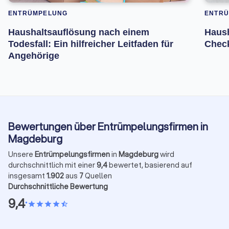
ENTRÜMPELUNG
ENTR
Haushaltsauflösung nach einem
Haush
Todesfall: Ein hilfreicher Leitfaden für
Check
Angehörige
Bewertungen über Entrümpelungsfirmen in
Magdeburg
Unsere
Entrümpelungsfirmen
in
Magdeburg
wird
durchschnittlich mit einer
9,4
bewertet, basierend auf
insgesamt
1.902
aus
7
Quellen
Durchschnittliche Bewertung
9,4
•
star
star
star
star
star_half