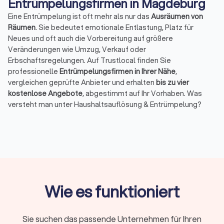
Entrümpelungsfirmen in Magdeburg
Eine Entrümpelung ist oft mehr als nur das
Ausräumen von
Räumen
. Sie bedeutet emotionale Entlastung, Platz für
Neues und oft auch die Vorbereitung auf größere
Veränderungen wie Umzug, Verkauf oder
Erbschaftsregelungen. Auf Trustlocal finden Sie
professionelle
Entrümpelungsfirmen in Ihrer Nähe
,
vergleichen geprüfte Anbieter und erhalten
bis zu vier
kostenlose Angebote
, abgestimmt auf Ihr Vorhaben. Was
versteht man unter Haushaltsauflösung & Entrümpelung?
Bei einer Haushaltsauflösung räumt ein Dienstleister den
gesamten Hausstand auf, meist nach einem
Todesfall
, einem
Umzug ins Pflegeheim
oder dem
Verkauf einer Immobilie
. Die
Anbieter sortieren, verwerten und entsorgen Möbel,
Haushaltsgegenstände und
persönliche Dinge
. Im
Unterschied dazu konzentriert sich eine Entrümpelung auf
einzelne Räume
wie
Keller
,
Dachboden
oder
Garage
, in denen
Wie es funktioniert
sich über Jahre ungenutzte oder beschädigte Gegenstände
angesammelt haben.
In vielen Fällen ergeben sich im Anschluss weitere Aufgaben.
Sie suchen das passende Unternehmen für Ihren