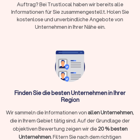
Wer eine Immobilie weitergeben oder verkaufen möchte,
Auftrag? Bei Trustlocal haben wir bereits alle
kann beispielsweise eine
Reinigungsfirma
beauftragen. Wenn
Informationen für Sie zusammengestellt. Holen Sie
es hingegen um Nachlassregelung oder Immobilienverkauf
kostenlose und unverbindliche Angebote von
geht, finden Sie auf Trustlocal auch erfahrene
Bestatter
und
Unternehmen in Ihrer Nähe ein.
Immobilienmakler
, die Sie gezielt vergleichen können.
Was kostet eine Entrümpelung in
Magdeburg?
Die
Kosten für eine Entrümpelung
bewegen sich im
Durchschnitt
zwischen € 1.500,- und € 2.700,-
, bei kleineren
Aufträgen
ab € 200,-
und größeren Projekten
bis etwa €
4.000,-
. Preise können nach
Quadratmetern
kalkuliert werden
Finden Sie die besten Unternehmen in Ihrer
oder als
Stundensatz
, der im Bereich von
€ 35,- bis € 80,-
pro
Region
Arbeitskraft liegt. Sie sollten auch Anfahrtskosten
einkalkulieren.
Wir sammeln die Informationen von
allen Unternehmen
,
Spezialfälle wie eine
Kellerentrümpelung
oder
die in Ihrem Gebiet tätig sind. Auf der Grundlage der
Dachbodenräumung
sind oft günstiger als eine komplette
Haushaltsauflösung einer
3-Zimmer-Wohnung
. Einige
objektiven Bewertung zeigen wir die
20 % besten
Anbieter stellen auch
Container
zur Verfügung. Die Kosten
Unternehmen
. Filtern Sie nach dem richtigen