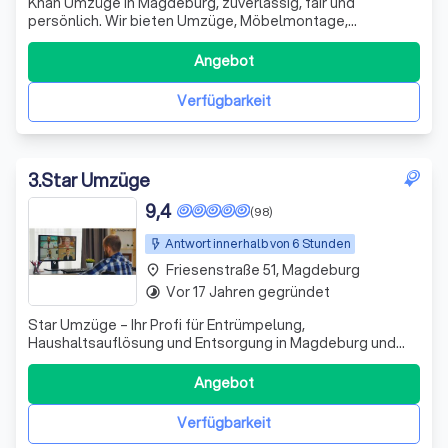
Khan Umzüge in Magdeburg, zuverlässig, fair und
persönlich. Wir bieten Umzüge, Möbelmontage,
Einpackservice & Seniorenumzüge. Kostenlose
Besichtigung inklusive!
Angebot
Verfügbarkeit
3
.
Star Umzüge
9,4
(98)
Antwort innerhalb von 6 Stunden
Friesenstraße 51, Magdeburg
place
Vor 17 Jahren gegründet
timelapse
Star Umzüge – Ihr Profi für Entrümpelung,
Haushaltsauflösung und Entsorgung in Magdeburg und
Umgebung. Schnell, zuverlässig und zum fairen Festpreis.
Angebot
Verfügbarkeit