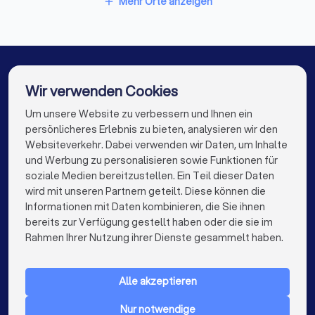
Mehr Orte anzeigen
add
Entrümpelungsfirmen in Schöningen
Entrümpelungsfirmen in Quedlinburg
Entrümpelungsfirmen in Köthen
Wir verwenden Cookies
Entrümpelungsfirmen in Berlin
Um unsere Website zu verbessern und Ihnen ein
Die besten Entrümpelungsfirmen für Sie
persönlicheres Erlebnis zu bieten, analysieren wir den
Entrümpelungsfirmen in Hamburg
Websiteverkehr. Dabei verwenden wir Daten, um Inhalte
info@trustlocal.de
und Werbung zu personalisieren sowie Funktionen für
Entrümpelungsfirmen in München
soziale Medien bereitzustellen. Ein Teil dieser Daten
wird mit unseren Partnern geteilt. Diese können die
Entrümpelungsfirmen in Köln
Informationen mit Daten kombinieren, die Sie ihnen
bereits zur Verfügung gestellt haben oder die sie im
Entrümpelungsfirmen in Frankfurt am Main
keyboard_arrow_down
FÜR PRIVATPERSONEN
Rahmen Ihrer Nutzung ihrer Dienste gesammelt haben.
Entrümpelungsfirmen in Stuttgart
keyboard_arrow_down
FÜR FIRMEN
Entrümpelungsfirmen in Düsseldorf
Alle akzeptieren
keyboard_arrow_down
ÜBER TRUSTLOCAL
Entrümpelungsfirmen in Dortmund
Nur notwendige
LAND