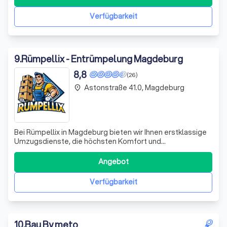
Engagement für höchste Qualitätsstandards aus. Ob
gezielte Abrissprojekte, gründliche Entrümpelungen od
Verfügbarkeit
9
.
Rümpellix - Entrümpelung Magdeburg
8,8
(26)
Astonstraße 41.0, Magdeburg
place
Bei Rümpellix in Magdeburg bieten wir Ihnen erstklassige
Umzugsdienste, die höchsten Komfort und
Zuverlässigkeit garantieren. Egal, ob Sie einen
Privatumzug oder einen Firmenumzug planen, wir
Angebot
organisieren jeden Schritt des Prozesses mit größter
Sorgfalt und Professionalität. Unser engagiertes Team s
Verfügbarkeit
10
.
Bau By meto