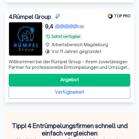
4
.
Rümpel Group
TOP PRO
9,4
(32)
Sofort verfügbar
local_offer
Arbeitsbereich Magdeburg
place
Vor 11 Jahren gegründet
timelapse
Willkommen bei der Rümpel Group – Ihrem zuverlässigen
Partner für professionelle Entrümpelungen und Umzüge!
Wir zeichnen uns durch unsere Expertise und unser
Engagement aus, um Ihnen einen reibungslosen und
Angebot
stressfreien Service zu bieten. Unser erfahrenes Team
kümmert sich um alle Aspekte Ihrer Entr
Verfügbarkeit
Tipp! 4 Entrümpelungsfirmen schnell und
einfach vergleichen