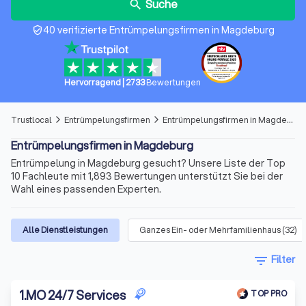
Suche
search
40 verifizierte Entrümpelungsfirmen in Magdeburg
verified_user
Hervorragend
|
2733
Bewertungen
Trustlocal
Entrümpelungsfirmen
Entrümpelungsfirmen in Magdeburg
arrow_forward_ios
arrow_forward_ios
Entrümpelungsfirmen in Magdeburg
Entrümpelung in Magdeburg gesucht? Unsere Liste der Top
10 Fachleute mit 1,893 Bewertungen unterstützt Sie bei der
Wahl eines passenden Experten.
Alle Dienstleistungen
Ganzes Ein- oder Mehrfamilienhaus
(
32
)
filter_list
Filter
1
.
MO 24/7 Services
TOP PRO