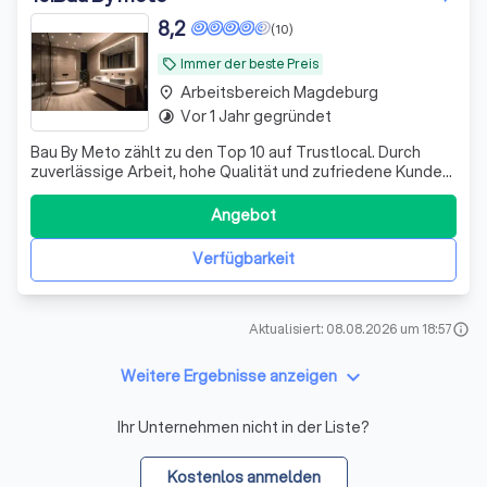
8,2
(10)
Immer der beste Preis
local_offer
Arbeitsbereich Magdeburg
place
Vor 1 Jahr gegründet
timelapse
Bau By Meto zählt zu den Top 10 auf Trustlocal. Durch
zuverlässige Arbeit, hohe Qualität und zufriedene Kunden
sind wir Ihr kompetenter und vertrauensvoller Partner für
Bau- und Sanierungsarbeiten.!!!
Angebot
Verfügbarkeit
Aktualisiert: 08.08.2026 um 18:57
info
keyboard_arrow_down
Weitere Ergebnisse anzeigen
Ihr Unternehmen nicht in der Liste?
Kostenlos anmelden