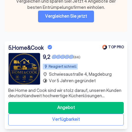
Vergleichen und sparen Sie! Jetzt 4 Angebote der
besten Entrümpelungsfirmen einholen.
Vergleichen Sie jetzt
5
.
Home&Cook
TOP PRO
9,2
(66)
Reagiert schnell
Schwiesaustraße 4, Magdeburg
place
Vor 5 Jahren gegründet
timelapse
Bei Home and Cook sind wir stolz darauf, unseren Kunden
deutschlandweit hochwertige Küchenlösungen
anzubieten. Mit über 15 Jahren Erfahrung in der
Küchenbranche haben wir bereits mehr als 200 Küchen
Angebot
montiert und genießen eine Kundenzufriedenheit von
99%. Unser Angebot umfasst sowohl neue als auch ge
Verfügbarkeit