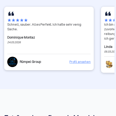
star
star
star
star
star
star
star
sta
Schnell, sauber. Alles Perfekt. Ich hatte sehr venig
Ich bin 
Sache.
zuvorkommen
reibung
Dominique Montaz
ich ger
24.03.2026
Linda
05.03.20
Rümpel Group
Profil ansehen