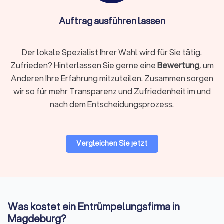
jedoch Farben, Lacke, Batterien oder elektronische Geräte.
Diese müssen Sie gesondert entsorgen. Seriöse Anbieter
Auftrag ausführen lassen
kümmern sich um die
fachgerechte Trennung
und
Abgabe der
Stoffe bei den entsprechenden Wertstoffhöfen
.
Der lokale Spezialist Ihrer Wahl wird für Sie tätig.
Zufrieden? Hinterlassen Sie gerne eine
Bewertung
, um
Umzug und Entrümpelung kombinieren
Anderen Ihre Erfahrung mitzuteilen. Zusammen sorgen
Viele
Umzugsunternehmen
bieten mittlerweile kombinierte
wir so für mehr Transparenz und Zufriedenheit im und
Leistungen aus
Umzug und Entrümpelung
an. So sparen Sie
nach dem Entscheidungsprozess.
nicht nur Zeit, sondern vermeiden auch doppelte Logistik und
Organisationsaufwand.
Vergleichen Sie jetzt
Firmenentrümpelung und Spezialfälle
Nicht nur Privatpersonen, sondern auch Unternehmen
benötigen professionelle Hilfe beim Räumen. Besonders bei
Standortschließungen oder Umstrukturierungen fällt viel
Inventar an. Anbieter für
Entrümpelung und Entsorgung
Was kostet ein Entrümpelungsfirma in
übernehmen neben dem Abtransport auch die
Magdeburg?
umweltgerechte Trennung und Entsorgung. Nach der