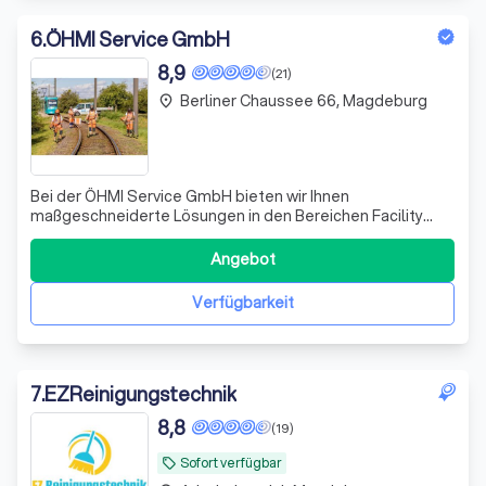
6
.
ÖHMI Service GmbH
8,9
(21)
Berliner Chaussee 66, Magdeburg
place
Bei der ÖHMI Service GmbH bieten wir Ihnen
maßgeschneiderte Lösungen in den Bereichen Facility
Management, Winterdienst, Sportplatzpflege,
Schädlingsbekämpfung, Veranstaltungsreinigung,
Angebot
Garten- und Landschaftspflege, Straßen- und
Gehwegreinigung sowie Entrümpelung und
Verfügbarkeit
Haushaltsauflösung. Unsere erfa
7
.
EZReinigungstechnik
8,8
(19)
Sofort verfügbar
local_offer