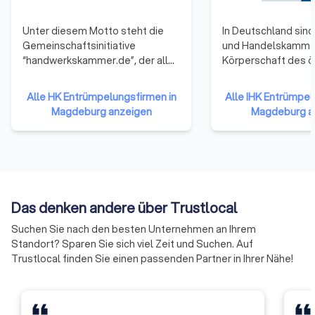
Unter diesem Motto steht die
In Deutschland sind 
Gemeinschaftsinitiative
und Handelskamme
“handwerkskammer.de”, der alle
Körperschaft des ö
53 Handwerkskammern
Rechts. Zu ihnen g
angehören. Sie repräsentieren
Unternehmen einer 
Alle HK Entrümpelungsfirmen in
Alle IHK Entrümpel
damit das gesamte Handwerk in
Gewerbetreibende
Magdeburg anzeigen
Magdeburg a
der Bundesrepublik Deutschland.
Unternehmen mit 
Die Mitglieder haben sich darauf
reiner Handwerksu
verständigt, ihre Ressourcen zu
Landwirtschaften u
bündeln und neue Formen der
Freiberufler (die nic
Zusammenarbeit zu erproben.
Handelsregister ei
Auf diese Weise soll die Arbeit
sind) gehören ihne
Das denken andere über Trustlocal
der Handwerkskammern
an.
effizienter und effektiver
Suchen Sie nach den besten Unternehmen an Ihrem
werden.
Standort? Sparen Sie sich viel Zeit und Suchen. Auf
Trustlocal finden Sie einen passenden Partner in Ihrer Nähe!