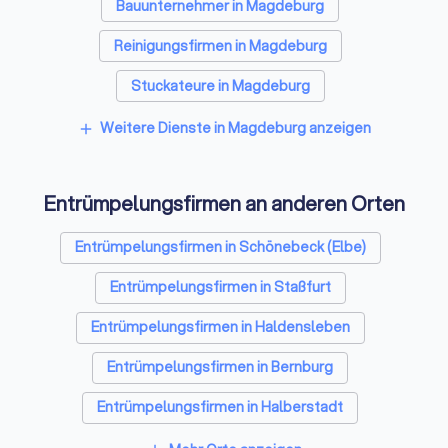
Bauunternehmer in Magdeburg
Reinigungsfirmen in Magdeburg
Stuckateure in Magdeburg
Spezialisten für Dämmung in Magdeburg
Weitere Dienste in Magdeburg anzeigen
add
Umzugsunternehmen in Magdeburg
Entrümpelungsfirmen an anderen Orten
Kammerjäger in Magdeburg
Sicherheitstechniker in Magdeburg
Entrümpelungsfirmen in Schönebeck (Elbe)
Trockenbauer in Magdeburg
Entrümpelungsfirmen in Staßfurt
Sanitärinstallateure in Magdeburg
Entrümpelungsfirmen in Haldensleben
Fliesenleger in Magdeburg
Entrümpelungsfirmen in Bernburg
Fensterbauer in Magdeburg
Entrümpelungsfirmen in Halberstadt
Bodenleger in Magdeburg
Entrümpelungsfirmen in Helmstedt