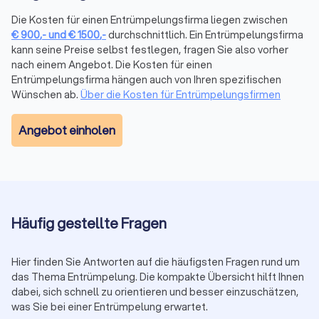
Räumung helfen spezialisierte
Reinigungsfirmen
beim
Die Kosten für einen Entrümpelungsfirma liegen zwischen
Übergabestandard.
€
900
,-
und
€
1500
,-
durchschnittlich. Ein Entrümpelungsfirma
kann seine Preise selbst festlegen, fragen Sie also vorher
nach einem Angebot. Die Kosten für einen
Rechtliche Aspekte bei der Entrümpelung
Entrümpelungsfirma hängen auch von Ihren spezifischen
Bei einer Entrümpelung gelten bestimmte gesetzliche
Wünschen ab.
Über die Kosten für Entrümpelungsfirmen
Vorgaben.
Sondermüll
und
Elektroschrott
müssen
fachgerecht entsorgt werden. Seriöse Anbieter kennen die
Angebot einholen
Vorschriften und kümmern sich um die
korrekte Trennung
.
Wer aus einer Mietwohnung auszieht, sollte den
Mietvertrag
prüfen
: Oft ist eine besenreine Übergabe Pflicht. Nach einem
Todesfall dürfen nur Erbende über den Haushalt verfügen. Bei
Unklarheiten ist rechtlicher Rat von einem
Anwalt für Erbrecht
empfehlenswert.
Häufig gestellte Fragen
Hier finden Sie Antworten auf die häufigsten Fragen rund um
Entrümpelungsfirmen finden & vergleichen
das Thema Entrümpelung. Die kompakte Übersicht hilft Ihnen
Wenn Sie schnell, unkompliziert und transparent
die
dabei, sich schnell zu orientieren und besser einzuschätzen,
passende Entrümpelungsfirma in Magdeburg finden
was Sie bei einer Entrümpelung erwartet.
möchten, können Sie geprüfte Dienstleister auf Trustlocal