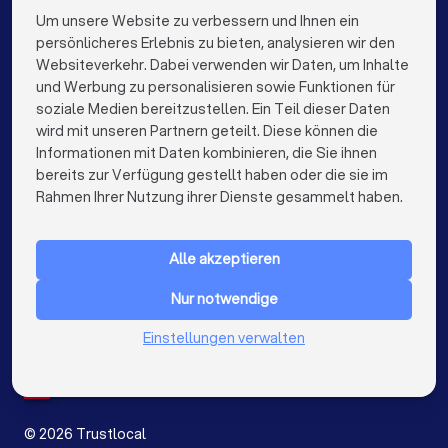
Finanzberater in München
Finanzberater in Köln
Um unsere Website zu verbessern und Ihnen ein
Die besten Unternehmen für Sie
persönlicheres Erlebnis zu bieten, analysieren wir den
Finanzberater in Frankfurt am Main
Websiteverkehr. Dabei verwenden wir Daten, um Inhalte
info@trustlocal.de
und Werbung zu personalisieren sowie Funktionen für
Finanzberater in Stuttgart
soziale Medien bereitzustellen. Ein Teil dieser Daten
wird mit unseren Partnern geteilt. Diese können die
Finanzberater in Düsseldorf
Informationen mit Daten kombinieren, die Sie ihnen
bereits zur Verfügung gestellt haben oder die sie im
Finanzberater in Dortmund
Finanzberater in Essen
keyboard_arrow_down
FÜR PRIVATPERSONEN
Rahmen Ihrer Nutzung ihrer Dienste gesammelt haben.
Finanzberater in Bremen
keyboard_arrow_down
FÜR FIRMEN
Finanzberater in Nürnberg
Alle akzeptieren
keyboard_arrow_down
ÜBER TRUSTLOCAL
Finanzberater in Hannover
Nur notwendige
LAND
Niederlande
Einstellungen verwalten
Finanzberater in Leipzig
Finanzberater in Duisburg
Belgien
Deutschland
Finanzberater in Bochum
Spanien
Finanzberater in Wuppertal
©
2026
Trustlocal