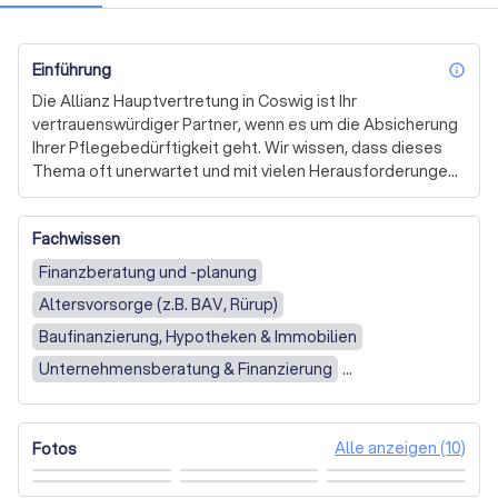
Einführung
inf
Die Allianz Hauptvertretung in Coswig ist Ihr 
vertrauenswürdiger Partner, wenn es um die Absicherung 
Ihrer Pflegebedürftigkeit geht. Wir wissen, dass dieses 
Thema oft unerwartet und mit vielen Herausforderungen 
einhergeht. Deshalb bieten wir Ihnen mit der Allianz 
Pflegezusatzversicherung eine Lösung, die Ihnen 
Fachwissen
finanzielle Unabhängigkeit und ein weitestgehend 
eigenständiges Leben auch im Pflegefall ermöglicht.

Finanzberatung und -planung
Altersvorsorge (z.B. BAV, Rürup)
Unsere Pflegezusatzversicherung deckt nicht nur die 
Kosten für ambulante oder stationäre Pflege ab, sondern 
Baufinanzierung, Hypotheken & Immobilien
bietet auch Service- und Assistance-Leistungen. Dazu 
Unternehmensberatung & Finanzierung
gehören persönliche Beratungen und Unterstützung bei 
Geldanlage & Vermögensberatung
alltäglichen Herausforderungen. Mit der 
Pflegeplatzgarantie können Sie sicher sein, binnen 24 
Versicherungen (z.B. Berufsunfähigkeits-)
Persönlich
Alle anzeigen (10)
Fotos
Stunden einen Platz in einer Pflegeeinrichtung zu 
Per Telefon / Online / Videocall
Keine Präferenz
erhalten. Zudem unterstützen wir pflegende Angehörige 