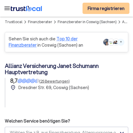
menu
Firma registrieren
Trustlocal
Finanzberater
Finanzberater in Coswig (Sachsen)
Allianz Versicherung Janet Schumann Hauptvertretung
arrow_forward_ios
arrow_forward_ios
arrow_forward_ios
Sehen Sie sich auch die
Top 10 der
+
Finanzberater
in Coswig (Sachsen) an
Allianz Versicherung Janet Schumann
Hauptvertretung
8,7
(
25
Bewertungen
)
place
Dresdner Str. 69, Coswig (Sachsen)
Welchen Service benötigen Sie?
Wählen Sie z.B. aus Finanzberatung, Altersvorsorge oder Baufinanzierung