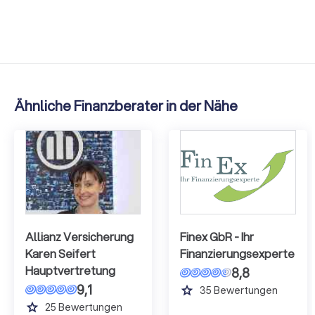
Ähnliche Finanzberater in der Nähe
Allianz Versicherung
Finex GbR - Ihr
Karen Seifert
Finanzierungsexperte
Hauptvertretung
8,8
9,1
grade
35
Bewertungen
grade
25
Bewertungen