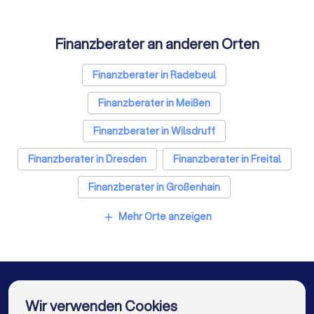
Finanzberater an anderen Orten
Finanzberater in Radebeul
Finanzberater in Meißen
Finanzberater in Wilsdruff
Finanzberater in Dresden
Finanzberater in Freital
Finanzberater in Großenhain
Finanzberater in Bannewitz
Mehr Orte anzeigen
add
Finanzberater in Dippoldiswalde
Finanzberater in Riesa
Finanzberater in Freiberg
Finanzberater in Berlin
Finanzberater in Hamburg
Wir verwenden Cookies