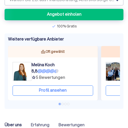
Angebot einholen
100% Gratis
check
Weitere verfügbare Anbieter
Oft gewählt
Melina Koch
D
8,8
1
5
Bewertungen
grade
gra
Profil ansehen
Über uns
Erfahrung
Bewertungen