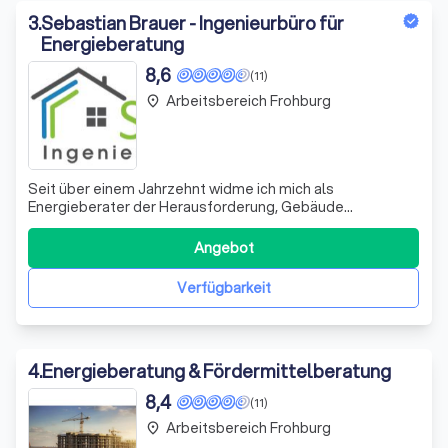
3
.
Sebastian Brauer - Ingenieurbüro für
Energieberatung
8,6
(11)
Arbeitsbereich Frohburg
place
Seit über einem Jahrzehnt widme ich mich als
Energieberater der Herausforderung, Gebäude
energieeffizienter und nachhaltiger zu gestalten. Mein
Fokus liegt dabei auf der Beratung von Eigentümern von
Angebot
Wohngebäuden, Bauplanungs- und Architekturbüros
sowie Bauträgern. Ich biete eine umfassende Palette a
Verfügbarkeit
4
.
Energieberatung & Fördermittelberatung
8,4
(11)
Arbeitsbereich Frohburg
place