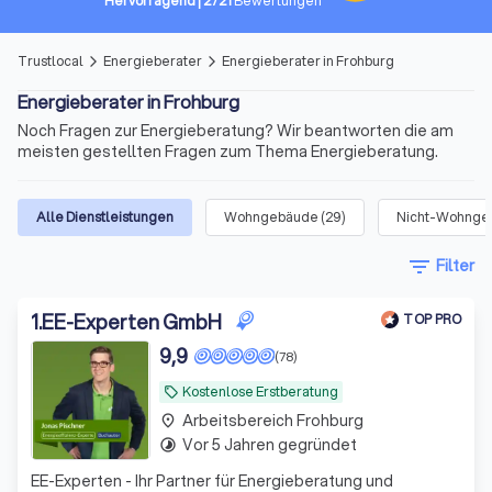
Hervorragend
|
2721
Bewertungen
Trustlocal
Energieberater
Energieberater in Frohburg
arrow_forward_ios
arrow_forward_ios
Energieberater in Frohburg
Noch Fragen zur Energieberatung? Wir beantworten die am
meisten gestellten Fragen zum Thema Energieberatung.
Alle Dienstleistungen
Wohngebäude
(
29
)
Nicht-Wohngeb
filter_list
Filter
1
.
EE-Experten GmbH
TOP PRO
9,9
(78)
Kostenlose Erstberatung
local_offer
Arbeitsbereich Frohburg
place
Vor 5 Jahren gegründet
timelapse
EE-Experten - Ihr Partner für Energieberatung und