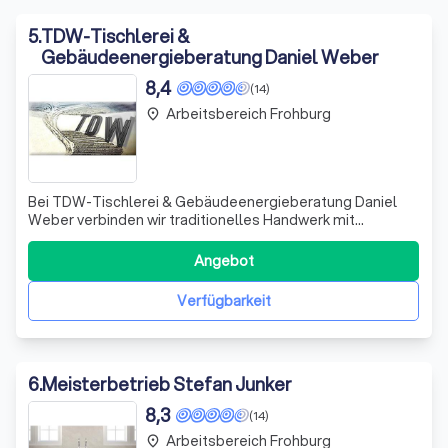
5
.
TDW-Tischlerei &
Gebäudeenergieberatung Daniel Weber
8,4
(14)
Arbeitsbereich Frohburg
place
Bei TDW-Tischlerei & Gebäudeenergieberatung Daniel
Weber verbinden wir traditionelles Handwerk mit
moderner Energieeffizienzberatung, um Ihnen
maßgeschneiderte Lösungen für Ihr Zuhause oder
Angebot
Geschäft zu bieten. Unsere Leidenschaft für
Holzverarbeitung und unser Engagement für
Verfügbarkeit
Nachhaltigkeit ermöglich
6
.
Meisterbetrieb Stefan Junker
8,3
(14)
Arbeitsbereich Frohburg
place