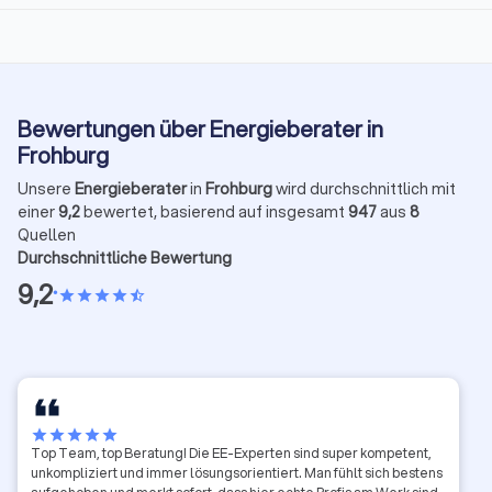
Bewertungen über Energieberater in
Frohburg
Unsere
Energieberater
in
Frohburg
wird durchschnittlich mit
einer
9,2
bewertet, basierend auf insgesamt
947
aus
8
Quellen
Durchschnittliche Bewertung
9,2
•
star
star
star
star
star_half
star
star
star
star
star
Top Team, top Beratung! Die EE-Experten sind super kompetent,
unkompliziert und immer lösungsorientiert. Man fühlt sich bestens