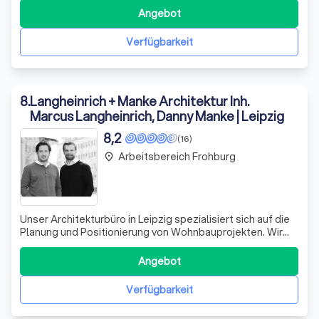
Gegründet 1991 als Beratungsbüro für Bauakustik, haben
Angebot
wir uns durch stetiges Wachstum und die Erweiterung
unserer Expertise zu einem führende
Verfügbarkeit
8
.
Langheinrich + Manke Architektur Inh.
Marcus Langheinrich, Danny Manke | Leipzig
8,2
(16)
Arbeitsbereich Frohburg
place
Unser Architekturbüro in Leipzig spezialisiert sich auf die
Planung und Positionierung von Wohnbauprojekten. Wir
verstehen, dass der Erfolg eines Bauprojekts maßgeblich
von einer durchdachten Positionierung abhängt. Mit
Angebot
unserer Expertise besetzen wir lukrative Marktnischen und
schaffen einen hohen N
Verfügbarkeit