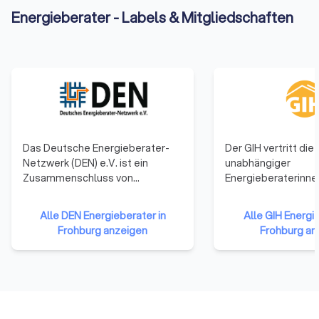
Energieberater - Labels & Mitgliedschaften
Das Deutsche Energieberater-
Der GIH vertritt die
Netzwerk (DEN) e.V. ist ein
unabhängiger
Zusammenschluss von
Energieberaterinne
Ingenieuren, Architekten,
Energieberater deu
Planungsbüros,
Der Bundesverband G
Alle DEN Energieberater in
Alle GIH Energie
Handwerksmeistern und
regional strukturiert
Frohburg anzeigen
Frohburg an
Technikern. Alle Mitglieder
Dachverband von 1
verbindet das gemeinsame
Mitgliedsvereinen i
Arbeitsgebiet: Beratungs- und
Bundesländern repr
Planungsleistungen zum
rund 5.000 qualifizi
energiesparenden Bauen und
Energieberatende, 
Modernisieren von Gebäuden.
Handwerksmeister