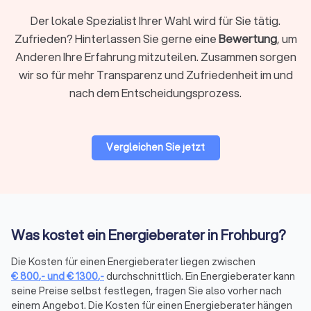
die korrekte Umsetzung der Maßnahmen zu
Der lokale Spezialist Ihrer Wahl wird für Sie tätig.
gewährleisten und die Erreichung der angestrebten
Zufrieden? Hinterlassen Sie gerne eine
Bewertung
, um
Energieeinsparungen zu überprüfen.
Anderen Ihre Erfahrung mitzuteilen. Zusammen sorgen
wir so für mehr Transparenz und Zufriedenheit im und
Wie finde ich einen Energieberater in
nach dem Entscheidungsprozess.
Frohburg?
Trustlocal ermöglicht es Ihnen, schnell und unkompliziert
vertrauenswürdige Energieberater in Ihrer Nähe zu finden. Auf
Vergleichen Sie jetzt
unserer Plattform können Sie vier kostenlose und
unverbindliche Angebote von lokalen Energieberatern
erhalten. Vergleichen Sie Preise und Leistungen, um den
passenden Experten für Ihr Projekt auszuwählen.
Was kostet ein Energieberater in Frohburg?
Spezialisierte Energieberater für
Die Kosten für einen Energieberater liegen zwischen
verschiedene Bedürfnisse in Frohburg
€
800
,-
und
€
1300
,-
durchschnittlich. Ein Energieberater kann
seine Preise selbst festlegen, fragen Sie also vorher nach
einem Angebot. Die Kosten für einen Energieberater hängen