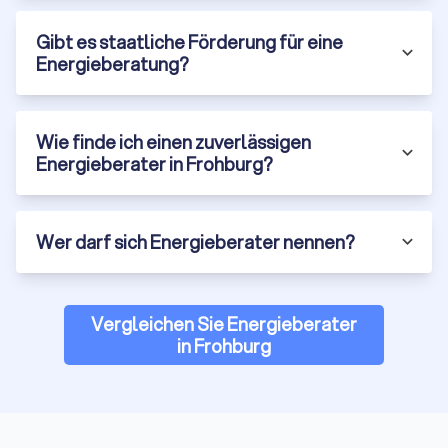
Hersteller oder Dienstleister gebunden. Daher können sie
eine objektive und neutrale Beratung anbieten. Dies stellt
Gibt es staatliche Förderung für eine
sicher, dass die empfohlenen Maßnahmen ausschließlich im
Energieberatung?
Interesse des Kunden und der Energieeffizienz stehen.
Wie finde ich einen zuverlässigen
Trustlocal hilft bei Ihrer Energieberatung in
Energieberater in Frohburg?
Frohburg
Eine effiziente Energieberatung ist entscheidend, um Ihr
Zuhause oder Ihr Unternehmen in Frohburg nachhaltig und
Wer darf sich Energieberater nennen?
kostensparend zu gestalten. Von der Analyse Ihres
Energieverbrauchs bis hin zu maßgeschneiderten
Einsparlösungen – die Möglichkeiten sind vielfältig und bieten
für jeden Bedarf die passende Beratung. Trustlocal
Vergleichen Sie Energieberater
unterstützt Sie dabei, die besten Berater zu finden, indem Sie
in Frohburg
bis zu vier verschiedene Angebote von lokalen Experten in
Frohburg einholen und vergleichen können. So stellen Sie
sicher, dass Sie die beste Beratung für Ihre individuellen
Energiebedürfnisse erhalten.