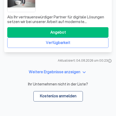
Als Ihr vertrauenswürdiger Partner für digitale Lösungen
setzen wir bei unserer Arbeit auf modernste
Technologien und bewährte Methoden. Wir sind stolz
darauf, unseren Kunden maßgeschneiderte Lösungen
Angebot
anzubieten, die auf ihre individuellen Bedürfnisse
zugeschnitten sind. Unser Team aus erfahrenen Fa
Verfügbarkeit
Aktualisiert: 04.08.2026 um 00:23
info
keyboard_arrow_down
Weitere Ergebnisse anzeigen
Ihr Unternehmen nicht in der Liste?
Kostenlos anmelden