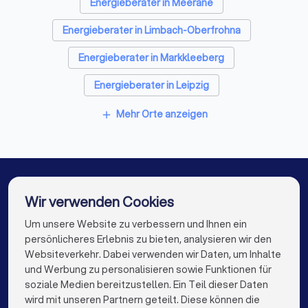
Energieberater in Meerane
Energieberater in Limbach-Oberfrohna
Energieberater in Markkleeberg
Energieberater in Leipzig
Energieberater in Chemnitz
Mehr Orte anzeigen
add
Energieberater in Taucha (Sachsen)
Energieberater in Zwickau
Energieberater in Ebersbach an der Fils
Wir verwenden Cookies
Energieberater in Gera
Energieberater in Berlin
Um unsere Website zu verbessern und Ihnen ein
Die besten Energieberater für Sie
persönlicheres Erlebnis zu bieten, analysieren wir den
Energieberater in Hamburg
Websiteverkehr. Dabei verwenden wir Daten, um Inhalte
info@trustlocal.de
und Werbung zu personalisieren sowie Funktionen für
Energieberater in München
Energieberater in Köln
soziale Medien bereitzustellen. Ein Teil dieser Daten
wird mit unseren Partnern geteilt. Diese können die
Energieberater in Frankfurt am Main