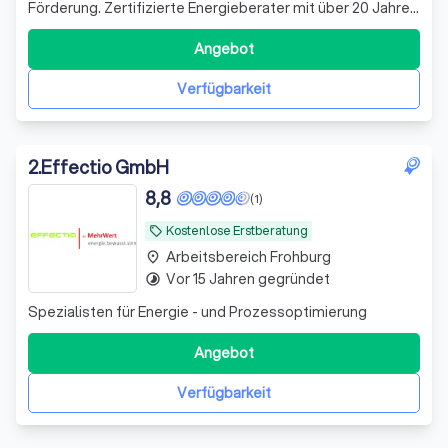
Förderung. Zertifizierte Energieberater mit über 20 Jahren
Erfahrung. Wir machen Ihre Sanierung förderfähig,
effizient und stressfrei.
Angebot
Verfügbarkeit
2
.
Effectio GmbH
8,8
(1)
Kostenlose Erstberatung
local_offer
Arbeitsbereich Frohburg
place
Vor 15 Jahren gegründet
timelapse
Spezialisten für Energie - und Prozessoptimierung
Angebot
Verfügbarkeit