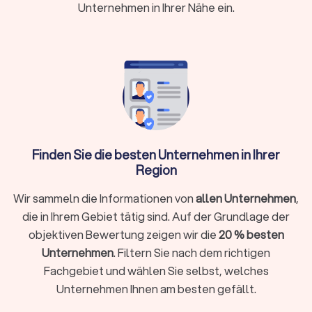
Frohburg
Unternehmen in Ihrer Nähe ein.
Was kostet ein Energieberater in Frohburg?
Die Kosten für einen Energieberater variieren je nach Umfang
der Beratung und der Komplexität des Projekts. Für eine
umfassende Energieberatung eines Einfamilienhauses
können die Kosten
zwischen € 800,- und € 1.500,-
liegen.
Einzelmaßnahmen, wie die Beratung zur Fenster- oder
Dachdämmung, sind oft günstiger.
Finden Sie die besten Unternehmen in Ihrer
Region
Förderung und Zuschüsse in Frohburg
Wir sammeln die Informationen von
allen Unternehmen
,
Staatliche Förderprogramme machen die Beauftragung eines
die in Ihrem Gebiet tätig sind. Auf der Grundlage der
Energieberaters finanziell attraktiv, indem Sie einen
objektiven Bewertung zeigen wir die
20 % besten
erheblichen Teil der Beratungskosten abdecken. Die KfW
Unternehmen
. Filtern Sie nach dem richtigen
bietet Förderungen für energetische Sanierungen und den
Fachgebiet und wählen Sie selbst, welches
Einsatz von Energieberatern an. Das Bundesamt für
Unternehmen Ihnen am besten gefällt.
Wirtschaft und Ausfuhrkontrolle (BAFA) gewährt im Rahmen
der Bundesförderung für Energieberatung für Wohngebäude