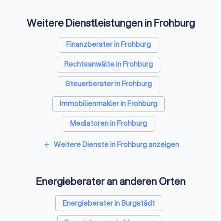
Handwerkern oder Händlern.
Gebäudeenergiebe
Denn eine unabhängige Beratung
Ingenieure Handwer
Weitere Dienstleistungen in Frohburg
macht einfach sicherer – und
zusammen. Seitdem
hilft, die richtigen
stetig gewachsen. 
Entscheidungen zum richtigen
ist dabei immer gle
Finanzberater in Frohburg
Zeitpunkt zu treffen.
Die GIH-Energieexp
Rechtsanwälte in Frohburg
beraten neutral,
gewerkeübergreife
Steuerberater in Frohburg
unabhängig.
Immobilienmakler in Frohburg
Mediatoren in Frohburg
Weitere Dienste in Frohburg anzeigen
add
Energieberater an anderen Orten
Energieberater in Burgstädt