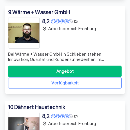
9
.
Wärme + Wasser GmbH
8,2
(12)
Arbeitsbereich Frohburg
place
Bei Wärme + Wasser GmbH in Schlieben stehen
Innovation, Qualität und Kundenzufriedenheit im
Mittelpunkt unseres Handelns. Als erfahrener Spezialist in
den Bereichen Heizung, Lüftung und Sanitärtechnik bieten
Angebot
wir maßgeschneiderte Lösungen für öffentliche
Institutionen, Generalunternehmer, Industrieun
Verfügbarkeit
10
.
Dähnert Haustechnik
8,2
(17)
Arbeitsbereich Frohburg
place