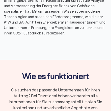
Ein Energieberater ist ein Fachmann, der sich auf die Analyse
und Verbesserung der Energieeffizienz von Gebäuden
spezialisiert hat. Mit umfassendem Wissen über moderne
Technologien und staatliche Förderprogramme, wie die der
KfW und BAFA, hilft ein Energieberater Hauseigentümern und
Unternehmen in Frohburg, ihre Energiekosten zu senken und
ihren CO2-Fußabdruck zu reduzieren.
Warum ist Energieberatung wichtig?
Energieberatung spielt eine entscheidende Rolle bei der
Förderung der Energieeffizienz und Nachhaltigkeit. Durch eine
detaillierte Analyse des Energieverbrauchs eines Gebäudes
können Energieberater Einsparpotenziale identifizieren und
Wie es funktioniert
individuelle Sanierungsfahrpläne erstellen. Dies führt nicht
nur zu einer Reduzierung der Energiekosten, sondern auch zu
einer verbesserten Umweltbilanz.
Sie suchen das passende Unternehmen für Ihren
Auftrag? Bei Trustlocal haben wir bereits alle
Informationen für Sie zusammengestellt. Holen Sie
Kosten und Förderung der Energieberatung in
kostenlose und unverbindliche Angebote von