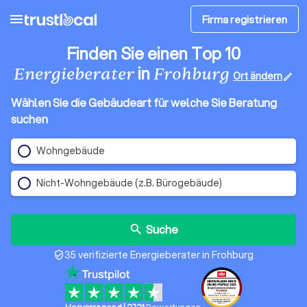
menu
Firma registrieren
Finden Sie einen Top 10
in
Energieberater
Frohburg
Ort ändern
edit
Wählen Sie die Gebäudeart für welche Sie Beratung
suchen
Wohngebäude
Nicht-Wohngebäude (z.B. Bürogebäude)
Suche
search
35 verifizierte Energieberater in Frohburg
verified_user