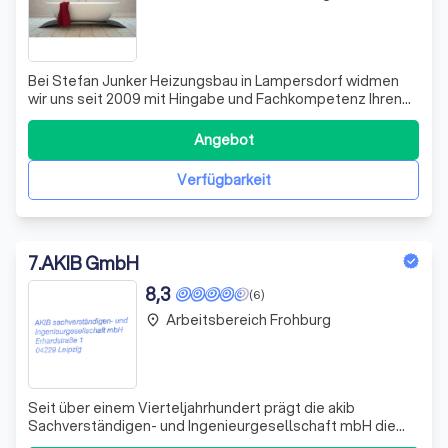
Bei Stefan Junker Heizungsbau in Lampersdorf widmen
wir uns seit 2009 mit Hingabe und Fachkompetenz Ihren
individuellen Bedürfnissen in den Bereichen Heizung,
Sanitär und Solartechnik. Als Meisterbetrieb und Vaillant
Angebot
Servicepartner stehen wir für Qualität und Zuverlässigkeit.
Wir bieten maßgeschneid
Verfügbarkeit
7
.
AKIB GmbH
8,3
(6)
Arbeitsbereich Frohburg
place
Seit über einem Vierteljahrhundert prägt die akib
Sachverständigen- und Ingenieurgesellschaft mbH die
Landschaft der Bauphysik und Bauplanung in Deutschland.