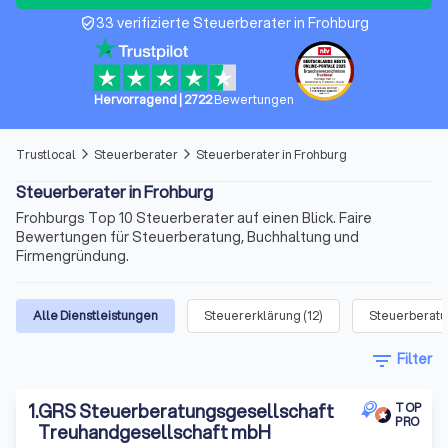
33 verifizierte Steuerberater in Frohburg
verified_user
Hervorragend
|
2722
Bewertungen
Trustlocal
Steuerberater
Steuerberater in Frohburg
arrow_forward_ios
arrow_forward_ios
Steuerberater in Frohburg
Frohburgs Top 10 Steuerberater auf einen Blick. Faire
Bewertungen für Steuerberatung, Buchhaltung und
Firmengründung.
Alle Dienstleistungen
Steuererklärung
(
12
)
Steuerberat
filter_list
Filter
1
.
GRS Steuerberatungsgesellschaft
TOP
PRO
Treuhandgesellschaft mbH