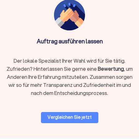
Info:
Wichtig bei Online-Anbietern: Achten Sie auf
DSGVO-konforme Datenverarbeitung und die
Nutzung sicherer Software wie DATEV
Unternehmen online. Die Qualifikation ist essentiell –
Auftrag ausführen lassen
auch ein Online-Steuerberater muss von der
Steuerberaterkammer bestellt sein.
Der lokale Spezialist Ihrer Wahl wird für Sie tätig.
Zufrieden? Hinterlassen Sie gerne eine
Bewertung
, um
Auf Trustlocal finden Sie beide Varianten übersichtlich
Anderen Ihre Erfahrung mitzuteilen. Zusammen sorgen
dargestellt, sodass Sie selbst entscheiden können, was
wir so für mehr Transparenz und Zufriedenheit im und
besser zu Ihnen passt. Nutzen Sie unsere Filterfunktion, um
nach dem Entscheidungsprozess.
gezielt nach lokalen Beratern in Frohburg oder digitalen
Kanzleien zu suchen.
Vergleichen Sie jetzt
Woran Sie einen guten Steuerberater
erkennen