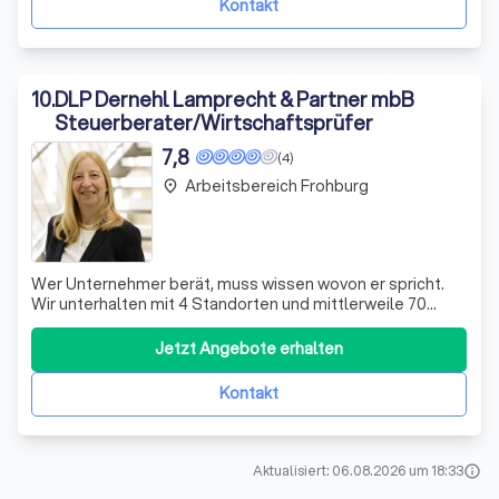
Kontakt
10
.
DLP Dernehl Lamprecht & Partner mbB
Steuerberater/Wirtschaftsprüfer
7,8
(4)
Arbeitsbereich Frohburg
place
Wer Unternehmer berät, muss wissen wovon er spricht.
Wir unterhalten mit 4 Standorten und mittlerweile 70
Mitarbeitern selber ein stetig wachsendes Unternehmen
und wissen welche Themen für unsere Mandanten
Jetzt Angebote erhalten
besonders wichtig sind. Wir stehen mit unserem
Fachwissen Ihnen und Ihrer Firma als Geschäftsp
Kontakt
Aktualisiert: 06.08.2026 um 18:33
info