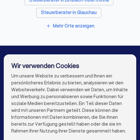
Steuerberater in Limbach-Oberfrohna
persönlich oder hybrid?
Steuerberater in Glauchau
✓
Welche Software nutzen Sie (z.B. DATEV)?
Steuerberater in Crimmitschau
Mehr Orte anzeigen
add
✓
Wie berechnen Sie Ihr Honorar - nach StBVV,
Steuerberater in Mülsen
Steuerberater in Leipzig
Pauschalpreise oder Stundensätze?
Steuerberater in Chemnitz
✓
Wie schnell reagieren Sie in der Regel auf
Steuerberater in Taucha (Sachsen)
Wir verwenden Cookies
Anfragen?
Steuerberater in Berlin
Steuerberater in Hamburg
Um unsere Website zu verbessern und Ihnen ein
Die besten Steuerberater für Sie
✓
Gibt es eine Vertretung bei Urlaub oder
persönlicheres Erlebnis zu bieten, analysieren wir den
Steuerberater in München
Steuerberater in Köln
Krankheit?
Websiteverkehr. Dabei verwenden wir Daten, um Inhalte
info@trustlocal.de
und Werbung zu personalisieren sowie Funktionen für
Steuerberater in Frankfurt am Main
soziale Medien bereitzustellen. Ein Teil dieser Daten
wird mit unseren Partnern geteilt. Diese können die
Steuerberater in Stuttgart
Informationen mit Daten kombinieren, die Sie ihnen
Diese Unterlagen sollten Sie mitbringen
bereits zur Verfügung gestellt haben oder die sie im
Steuerberater in Düsseldorf
keyboard_arrow_down
FÜR PRIVATPERSONEN
Rahmen Ihrer Nutzung ihrer Dienste gesammelt haben.
Letzte Steuerbescheide
Steuerberater in Dortmund
Steuerberater in Essen
keyboard_arrow_down
FÜR FIRMEN