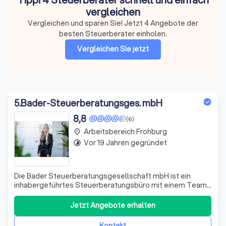
vergleichen
Vergleichen und sparen Sie! Jetzt 4 Angebote der
besten Steuerberater einholen.
Vergleichen Sie jetzt
5
.
Bader-Steuerberatungsges. mbH
8,8
(6)
Arbeitsbereich Frohburg
place
Vor 19 Jahren gegründet
timelapse
Die Bader Steuerberatungs­gesellschaft mbH ist ein
inhaber­geführtes Steuer­beratungs­büro mit einem Team
von Steuerfach­angestellten, Steuerfach­wirten und
Bilanz­buchhaltern unter der Leitung von Diplom-
Jetzt Angebote erhalten
Betriebswirtin (BA) Kerstin Bader, Steuer­beraterin und
Fach­beraterin Gesundheits­wesen (IBG I
Kontakt