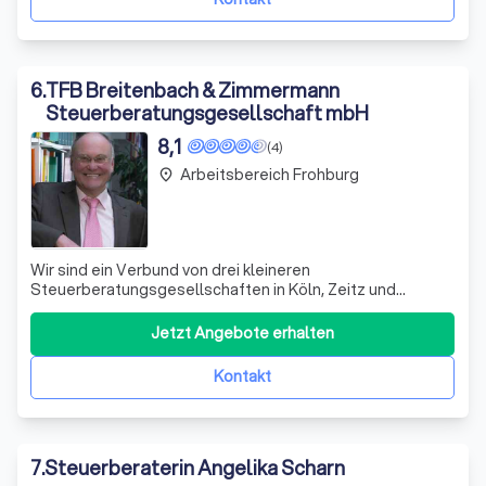
6
.
TFB Breitenbach & Zimmermann
Steuerberatungsgesellschaft mbH
8,1
(4)
Arbeitsbereich Frohburg
place
Wir sind ein Verbund von drei kleineren
Steuerberatungsgesellschaften in Köln, Zeitz und
Finsterwalde. Wir verbinden die Vorteile einer großen
überregional tätigen Steuerberatungsgesellschaft mit
Jetzt Angebote erhalten
denen eines kleinen familiär geführten Büros. So ist für
Sie von Vorteil, dass wir das Wissen von acht S
Kontakt
7
.
Steuerberaterin Angelika Scharn