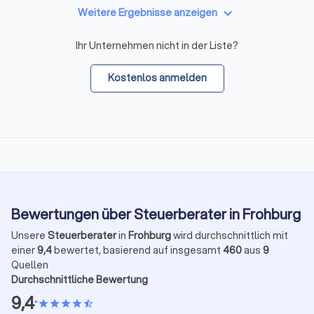
keyboard_arrow_down
Weitere Ergebnisse anzeigen
Ihr Unternehmen nicht in der Liste?
Kostenlos anmelden
Bewertungen über Steuerberater in Frohburg
Unsere
Steuerberater
in
Frohburg
wird durchschnittlich mit
einer
9,4
bewertet, basierend auf insgesamt
460
aus
9
Quellen
Durchschnittliche Bewertung
9,4
•
star
star
star
star
star_half