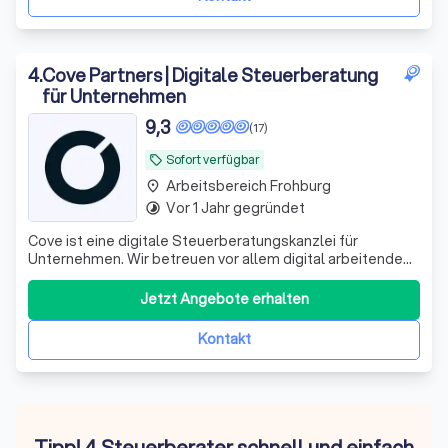
4
.
Cove Partners | Digitale Steuerberatung
für Unternehmen
9,3
(17)
Sofort verfügbar
local_offer
Arbeitsbereich Frohburg
place
Vor 1 Jahr gegründet
timelapse
Cove ist eine digitale Steuerberatungskanzlei für
Unternehmen. Wir betreuen vor allem digital arbeitende
Kapitalgesellschaften – GmbH, UG und AG – mit laufender
Finanzbuchhaltung, Umsatzsteuervoranmeldungen,
Jetzt Angebote erhalten
Jahresabschlüssen, Steuererklärungen und
Lohnbuchhaltung. Unsere Arbeitsweise ist konsequen
Kontakt
Tipp! 4 Steuerberater schnell und einfach