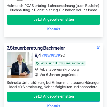
Helmerich-PCAS erbringt Lohnabrechnung (auch Baulohn)
u. Buchhaltung in Dienstleistung. Sie haben bei uns immer
einen festen Ansprechpartner, den Sie per Telefon,
Telefax oder eMail erreichen können.
Jetzt Angebote erhalten
Kontakt
3
.
Steuerberatung Bachmeier
9,4
(30)
Betreuung durch Kanzleiinhaber
local_offer
Arbeitsbereich Frohburg
place
Vor 6 Jahren gegründet
timelapse
Schnelle Unterstützung bei Einkommensteuererklärungen
– ideal für Vermietung, Nebentätigkeiten und besondere
private Situationen. Persönlich und unkompliziert.
Jetzt Angebote erhalten
Kontakt