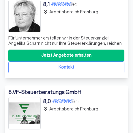
8,1
(4)
Arbeitsbereich Frohburg
place
Für Unternehmer erstellen wir in der Steuerkanzlei
Angelika Scharn nicht nur Ihre Steuererklärungen, reichen
Sie beim zuständigen Finanzamt ein und überprüfen alle
Bescheide. Wir kümmern uns auch um Ihre Lohn- und
Jetzt Angebote erhalten
Finanzbuchhaltung, erstellen notwendige
Jahresabschlüsse und verschaffen Ihnen dam
Kontakt
8
.
VF-Steuerberatungs GmbH
8,0
(4)
Arbeitsbereich Frohburg
place