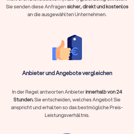
Belegübermittlung bis zur Videoberatung. Beide Modelle
Sie senden diese Anfragen
sicher, direkt und kostenlos
haben Vorzüge:
an die ausgewählten Unternehmen.
Lokale Steuerberatung
Persönlicher Kontakt bei komplexen Beratungen
Kurzfristige persönliche Termine möglich
Aufbau einer persönlichen Vertrauensbeziehung
Gut geeignet für Mandanten, die persönlichen Kontakt
Anbieter und Angebote vergleichen
schätzen
In der Regel antworten Anbieter
innerhalb von 24
Online-Steuerberatung
Stunden.
Sie entscheiden, welches Angebot Sie
Ortsunabhängig und zeitlich flexibel
anspricht und erhalten so das bestmögliche Preis-
Oft günstigere Preismodelle durch effizientere Prozesse
Leistungsverhältnis.
Digitale Belegübermittlung spart Papierkram
Kommunikation per E-Mail, Chat oder Video-Call