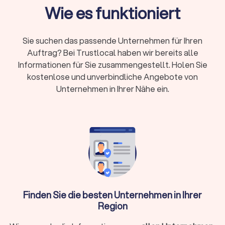
Steuerberaterkammer ist Pflicht, Fachberater-
Wie es funktioniert
Titel zeigen Spezialisierung
Online oder vor Ort:
Beide Modelle haben
Sie suchen das passende Unternehmen für Ihren
Vorteile – persönlicher Kontakt oder flexible
Auftrag? Bei Trustlocal haben wir bereits alle
digitale Zusammenarbeit
Informationen für Sie zusammengestellt. Holen Sie
Erstgespräch:
Viele Kanzleien bieten 15-20
kostenlose und unverbindliche Angebote von
Minuten kostenlos an
Unternehmen in Ihrer Nähe ein.
Wann brauche ich überhaupt einen
Steuerberater?
Nicht in jeder Situation ist ein Steuerberater zwingend
erforderlich. Für einfache Arbeitnehmer-Steuererklärungen
ohne Zusatzeinkünfte reicht oft die Software ELSTER oder
ein Lohnsteuerhilfeverein. Ein Steuerberater lohnt sich
Finden Sie die besten Unternehmen in Ihrer
besonders, wenn Sie:
Region
Selbstständig, freiberuflich tätig sind oder ein