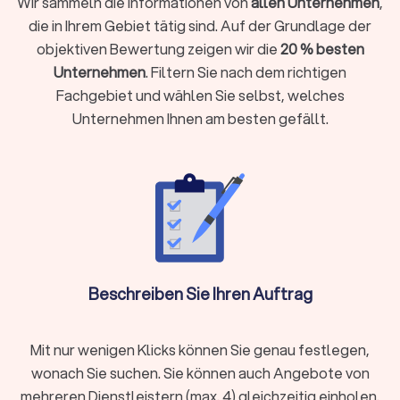
Wir sammeln die Informationen von
allen Unternehmen
,
Unternehmen führen
die in Ihrem Gebiet tätig sind. Auf der Grundlage der
Einkünfte aus Vermietung, Kapitalvermögen oder anderen
objektiven Bewertung zeigen wir die
20 % besten
Einkunftsarten haben
Unternehmen
. Filtern Sie nach dem richtigen
Komplexe steuerliche Sachverhalte vorliegen wie
Fachgebiet und wählen Sie selbst, welches
Auslandseinkünfte, Erbschaften oder Beteiligungen
Unternehmen Ihnen am besten gefällt.
Laufende Buchhaltung, Jahresabschlüsse oder
Umsatzsteuervoranmeldungen benötigen
Steueroptimierung und proaktive Gestaltungsberatung
gewünscht sind
Als Faustregel gilt: Wenn die mögliche Steuerersparnis oder
Zeitersparnis die Kosten übersteigt, ist die Investition
sinnvoll.
Beschreiben Sie Ihren Auftrag
Steuerberater vor Ort oder digital wählen?
Moderne Steuerberatung findet längst nicht mehr nur im
Mit nur wenigen Klicks können Sie genau festlegen,
klassischen Büro statt. Digitale Kanzleien bieten ihre
wonach Sie suchen. Sie können auch Angebote von
Dienstleistungen vollständig online an, von der
mehreren Dienstleistern (max. 4) gleichzeitig einholen.