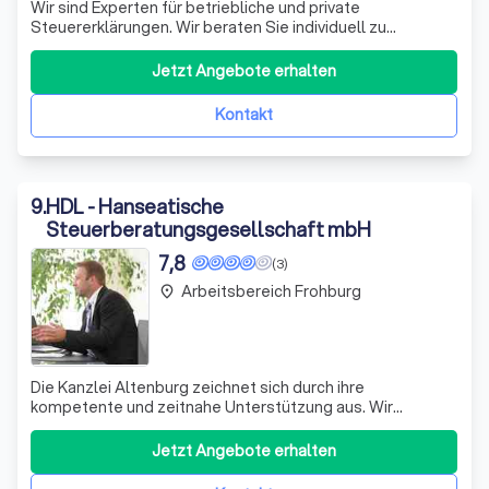
Wir sind Experten für betriebliche und private
Steuererklärungen. Wir beraten Sie individuell zu
steuerlichen Abzugsmöglichkeiten und passen Ihre
Einkommensteuer-Vorauszahlungen an schwankende
Jetzt Angebote erhalten
Umsätze an. Unsere Dienstleistungen umfassen die
Erstellung von Steuererklärungen, Anträgen auf
Kontakt
Herabsetzun
9
.
HDL - Hanseatische
Steuerberatungsgesellschaft mbH
7,8
(3)
Arbeitsbereich Frohburg
place
Die Kanzlei Altenburg zeichnet sich durch ihre
kompetente und zeitnahe Unterstützung aus. Wir
betreuen Einzelpersonen, Vereine und Unternehmen aller
Größen und Branchen mit einem erfahrenen Team aus
Jetzt Angebote erhalten
Steuerberatern und Fachangestellten. Als Teil der
leistungsstarken Dr. Schuhmann Gruppe profitieren u