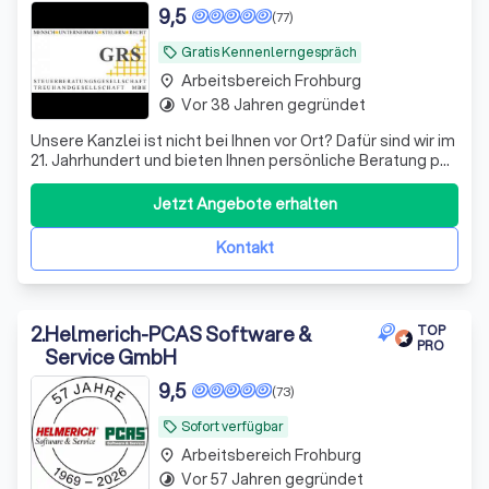
9,5
(77)
Gratis Kennenlerngespräch
local_offer
Arbeitsbereich Frohburg
place
Vor 38 Jahren gegründet
timelapse
Unsere Kanzlei ist nicht bei Ihnen vor Ort? Dafür sind wir im
21. Jahrhundert und bieten Ihnen persönliche Beratung per
Video, WhatsApp und anderen Medien - wir sehen uns!
Datenaustausch - digital
Jetzt Angebote erhalten
Kontakt
2
.
Helmerich-PCAS Software &
TOP
PRO
Service GmbH
9,5
(73)
Sofort verfügbar
local_offer
Arbeitsbereich Frohburg
place
Vor 57 Jahren gegründet
timelapse