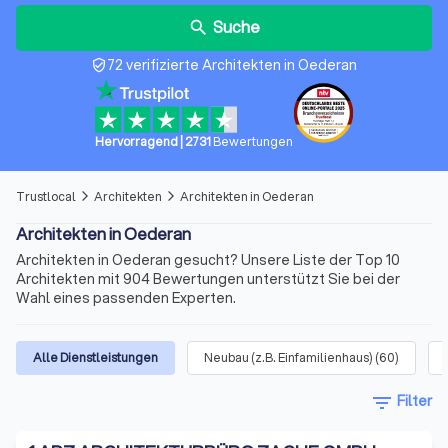
Suche
search
72 verifizierte Architekten in Oederan
verified_user
Hervorragend
|
2731
Bewertungen
Trustlocal
Architekten
Architekten in Oederan
arrow_forward_ios
arrow_forward_ios
Architekten in Oederan
Architekten in Oederan gesucht? Unsere Liste der Top 10
Architekten mit 904 Bewertungen unterstützt Sie bei der
Wahl eines passenden Experten.
Alle Dienstleistungen
Neubau (z.B. Einfamilienhaus)
(
60
)
filter_list
Filter