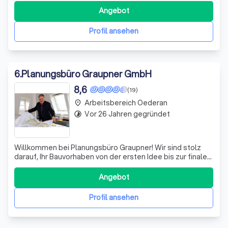
Erfahrung in der Architektur- und Ingenieurbau-Branche
Angebot
bieten wir Ihnen maßgeschneiderte Lösungen für
öffentliche, gewerbliche und industrielle Projekte.
Profil ansehen
6
.
Planungsbüro Graupner GmbH
8,6
(19)
Arbeitsbereich Oederan
place
Vor 26 Jahren gegründet
timelapse
Willkommen bei Planungsbüro Graupner! Wir sind stolz
darauf, Ihr Bauvorhaben von der ersten Idee bis zur finalen
Umsetzung ganzheitlich zu begleiten. Mit über 40 Jahren
Erfahrung in der Branche bringen wir nicht nur Fachwissen,
Angebot
sondern auch ein umfangreiches Netzwerk von
Ingenieuren und Behörden mit
Profil ansehen