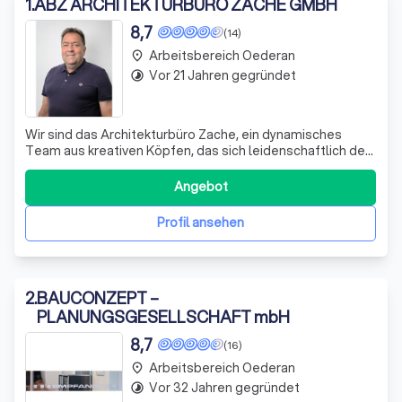
1
.
ABZ ARCHITEKTURBÜRO ZACHE GMBH
8,7
(14)
Arbeitsbereich Oederan
place
Vor 21 Jahren gegründet
timelapse
Wir sind das Architekturbüro Zache, ein dynamisches
Team aus kreativen Köpfen, das sich leidenschaftlich der
Architektur und Energieeffizienz widmet. Mit modernster
CAD-Software gestalten wir individuelle Lösungen, die
Angebot
sowohl ästhetisch ansprechend als auch funktional sind.
Unsere Projekte reichen v
Profil ansehen
2
.
BAUCONZEPT –
PLANUNGSGESELLSCHAFT mbH
8,7
(16)
Arbeitsbereich Oederan
place
Vor 32 Jahren gegründet
timelapse