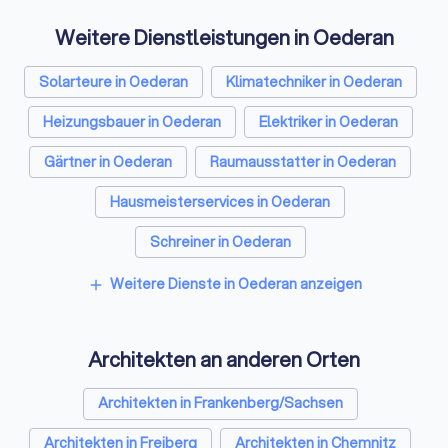
Weitere Dienstleistungen in Oederan
Solarteure in Oederan
Klimatechniker in Oederan
Heizungsbauer in Oederan
Elektriker in Oederan
Gärtner in Oederan
Raumausstatter in Oederan
Hausmeisterservices in Oederan
Schreiner in Oederan
Rohrreinigungsbetriebe in Oederan
Weitere Dienste in Oederan anzeigen
add
Architekten an anderen Orten
Architekten in Frankenberg/Sachsen
Architekten in Freiberg
Architekten in Chemnitz