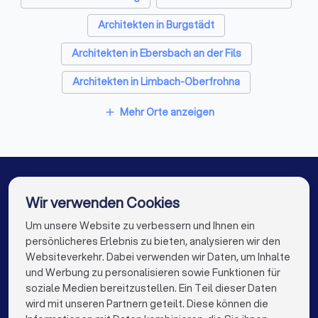
Architekten in Burgstädt
Architekten in Ebersbach an der Fils
Architekten in Limbach-Oberfrohna
Architekten in Wilsdruff
Mehr Orte anzeigen
add
Architekten in Dippoldiswalde
Architekten in Freital
Architekten in Meißen
Architekten in Berlin
Architekten in Hamburg
Architekten in München
Wir verwenden Cookies
Architekten in Köln
Um unsere Website zu verbessern und Ihnen ein
Die besten Architekten für Sie
persönlicheres Erlebnis zu bieten, analysieren wir den
Architekten in Frankfurt am Main
Websiteverkehr. Dabei verwenden wir Daten, um Inhalte
info@trustlocal.de
und Werbung zu personalisieren sowie Funktionen für
Architekten in Stuttgart
Architekten in Düsseldorf
soziale Medien bereitzustellen. Ein Teil dieser Daten
wird mit unseren Partnern geteilt. Diese können die
Architekten in Dortmund
Architekten in Essen