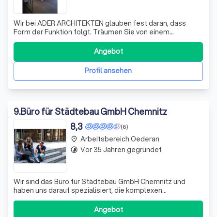
Wir bei ADER ARCHITEKTEN glauben fest daran, dass
Form der Funktion folgt. Träumen Sie von einem
einzigartigen Zuhause, das Ihre Persönlichkeit
widerspiegelt? Ob ein loftartiges Atelier, kreative
Angebot
Themenzimmer oder ein ruhiger japanischer Garten – wir
setzen Ihre Visionen in die Realität um. Unser An
Profil ansehen
9
.
Büro für Städtebau GmbH Chemnitz
8,3
(6)
Arbeitsbereich Oederan
place
Vor 35 Jahren gegründet
timelapse
Wir sind das Büro für Städtebau GmbH Chemnitz und
haben uns darauf spezialisiert, die komplexen
Herausforderungen der Stadt- und Siedlungsplanung zu
meistern. Mit über 30 Jahren Erfahrung bieten wir Ihnen
Angebot
einen umfassenden Service – von der ersten Idee bis zur