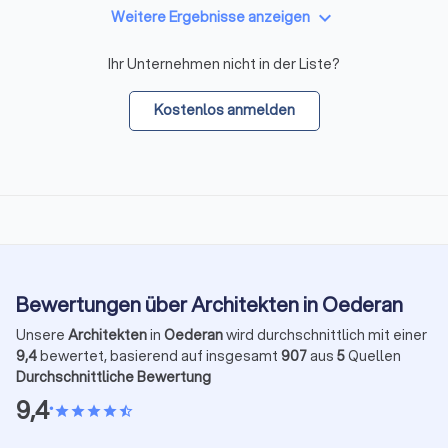
keyboard_arrow_down
Weitere Ergebnisse anzeigen
Ihr Unternehmen nicht in der Liste?
Kostenlos anmelden
Bewertungen über Architekten in Oederan
Unsere
Architekten
in
Oederan
wird durchschnittlich mit einer
9,4
bewertet, basierend auf insgesamt
907
aus
5
Quellen
Durchschnittliche Bewertung
9,4
•
star
star
star
star
star_half