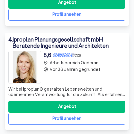
Gesamtplanung anzubieten. Mit einem engagierten Team
Angebot
von Fachleuten setzen wir auf kreative Ansätze, um
sowohl funktionale als auch ästhetische Anforderun
Profil ansehen
4
.
iproplan Planungsgesellschaft mbH
Beratende Ingenieure und Architekten
8,6
(32)
Arbeitsbereich Oederan
place
Vor 36 Jahren gegründet
timelapse
Wir bei iproplan® gestalten Lebenswelten und
übernehmen Verantwortung für die Zukunft. Als erfahrene
Ingenieure und Architekten realisieren wir seit fast 75
Jahren anspruchsvolle Bauprojekte, sowohl national als
Angebot
auch international. Unser Ansatz vereint gewachsenes
ingenieurtechnisches Know-how mit f
Profil ansehen