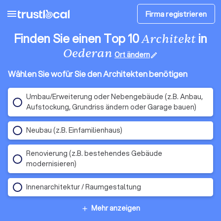
menu
Firma registrieren
Finden Sie einen Top 10
in
Architekt
Oederan
Ort ändern
edit
Wählen Sie wofür Sie den Architekten benötigen
Umbau/Erweiterung oder Nebengebäude (z.B. Anbau,
Aufstockung, Grundriss ändern oder Garage bauen)
Neubau (z.B. Einfamilienhaus)
Renovierung (z.B. bestehendes Gebäude
modernisieren)
Innenarchitektur / Raumgestaltung
Mehr anzeigen
add