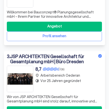
Willkommen bei Bauconzept® Planungsgesellschaft
mbH – Ihrem Partner für innovative Architektur und
Ingenieurlösungen! Seit unserer Gründung im Jahr 1991
haben wir uns als eines der führenden Architektur- und
Angebot
Ingenieurbüros im Osten Deutschlands etabliert. Mit über
165 engagierten Mitarbeiterinnen un
Profil ansehen
3
.
JSP ARCHITEKTEN Gesellschaft für
Gesamtplanung mbH | Büro Dresden
8,7
(9)
Arbeitsbereich Oederan
place
Vor 25 Jahren gegründet
timelapse
Wir von JSP ARCHITEKTEN Gesellschaft für
Gesamtplanung mbH sind stolz darauf, innovative und
maßgeschneiderte Lösungen im Bereich Architektur und