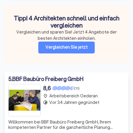
Tipp! 4 Architekten schnell und einfach
vergleichen
Vergleichen und sparen Sie! Jetzt 4 Angebote der
besten Architekten einholen.
Vergleichen Sie jetzt
5
.
BBF Baubüro Freiberg GmbH
8,6
(11)
Arbeitsbereich Oederan
place
Vor 34 Jahren gegründet
timelapse
Willkommen bei BBF Baubüro Freiberg GmbH, Ihrem
kompetenten Partner für die ganzheitliche Planung
anspruchsvoller Bauvorhaben. Mit über 25 Jahren