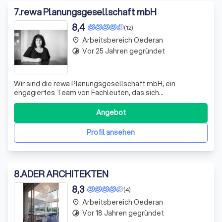
7
.
rewa Planungsgesellschaft mbH
8,4
(12)
Arbeitsbereich Oederan
place
Vor 25 Jahren gegründet
timelapse
Wir sind die rewa Planungsgesellschaft mbH, ein
engagiertes Team von Fachleuten, das sich
leidenschaftlich für innovative und nachhaltige
Bauprojekte einsetzt. Als Mitglied der Deutschen
Angebot
Gesellschaft für Nachhaltiges Bauen (DGNB) integrieren
wir die Prinzipien des nachhaltigen Bauens in unsere Planu
Profil ansehen
8
.
ADER ARCHITEKTEN
8,3
(4)
Arbeitsbereich Oederan
place
Vor 18 Jahren gegründet
timelapse