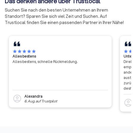
Das denken andere über Trustlocal
Suchen Sie nach den besten Unternehmen an Ihrem
Standort? Sparen Sie sich viel Zeit und Suchen. Auf
Trustlocal finden Sie einen passenden Partner in Ihrer Nähe!
star
star
star
star
star
star
sta
Alles bestens
Unter
Alles bestens, schnelle Rückmeldung.
Direk
empfa
ander
aus t
zurüc
desha
dass 
Alexandra
account_circle
auszu
account_circl
6. Aug.
auf
Trustpilot
weite
Rückm
entsc
Etwas
Auffi