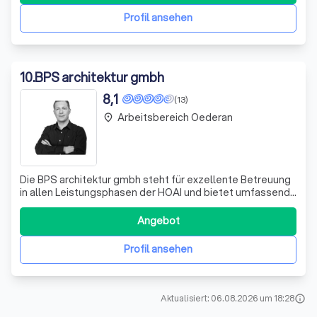
finalen Genehmigung. Unser Fokus liegt
Profil ansehen
10
.
BPS architektur gmbh
8,1
(13)
Arbeitsbereich Oederan
place
Die BPS architektur gmbh steht für exzellente Betreuung
in allen Leistungsphasen der HOAI und bietet umfassende
Expertise in den Bereichen Architektur, Statik, Bauphysik
und Bauleitung. Unser motiviertes Team begeistert sich
Angebot
für die Gestaltung von Räumen, die nicht nur funktional
sind, sondern auch
Profil ansehen
Aktualisiert: 06.08.2026 um 18:28
info