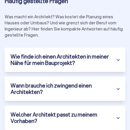
Häufig gestellte Fragen
Qualitätssiegeln und Projekttyp
Bewertungen aus verschiedenen Plattformen
Entfernung unzuverlässiger Anbieter:
Damit Sie sich nur
Was macht ein Architekt? Was kostet die Planung eines
zwischen geprüften Profis entscheiden
Hauses oder Umbaus? Und wie grenzt sich der Beruf vom
Holen Sie jetzt über Trustlocal
bis zu vier kostenlose,
Ingenieur ab? Hier finden Sie kompakte Antworten auf häufig
unverbindliche Angebote
ein. So starten Sie Ihr Bauprojekt mit
gestellte Fragen.
dem passenden Partner an Ihrer Seite.
Wie finde ich einen Architekten in meiner
Nähe für mein Bauprojekt?
Wann brauche ich zwingend einen
Architekten?
Welcher Architekt passt zu meinem
Vorhaben?