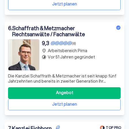
erfolgsorientiert, partnerschaftlich
Jetzt planen
6
.
Schaffrath & Metzmacher
Rechtsanwälte / Fachanwälte
9,3
(8)
Arbeitsbereich Pirna
place
Vor 51 Jahren gegründet
timelapse
Die Kanzlei Schaffrath & Metzmacher ist seit knapp fünf
Jahrzehnten und bereits in zweiter Generation Ihr
verlässlicher Partner für Rechtsberatung und anwaltliche
Vertretung. Vom Sitz in der Dresdner Innenstadt aus
Angebot
agiert unser Team europaweit. Es ist unser Anspruch, die
rechtlichen und wirtschaftl
Jetzt planen
7
.
Kanzlei Eichhorn
TOP PRO