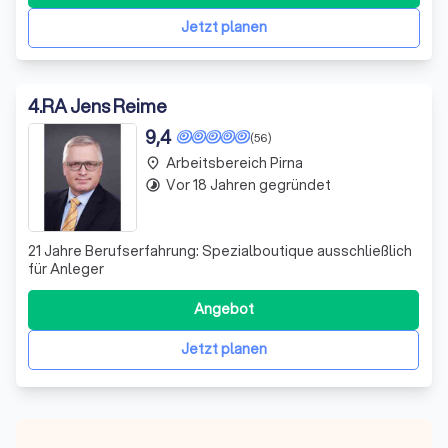
einschließlich Insolvenzstraftaten, Geldwäsche,
Korruptionsstrafrecht, Bestechung,
Jetzt planen
4
.
RA Jens Reime
9,4
(56)
Arbeitsbereich Pirna
place
Vor 18 Jahren gegründet
timelapse
21 Jahre Berufserfahrung: Spezialboutique ausschließlich
für Anleger
Angebot
Jetzt planen