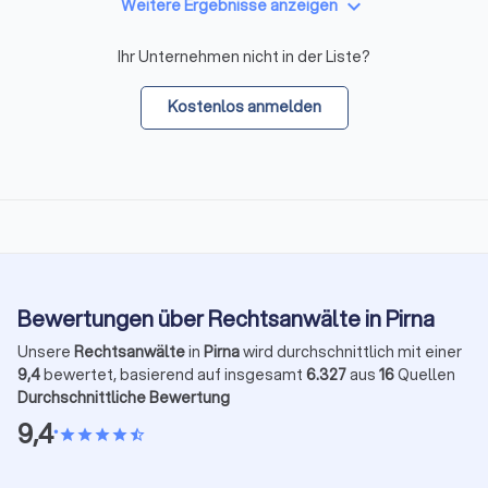
keyboard_arrow_down
Weitere Ergebnisse anzeigen
Ihr Unternehmen nicht in der Liste?
Kostenlos anmelden
Bewertungen über Rechtsanwälte in Pirna
Unsere
Rechtsanwälte
in
Pirna
wird durchschnittlich mit einer
9,4
bewertet, basierend auf insgesamt
6.327
aus
16
Quellen
Durchschnittliche Bewertung
9,4
•
star
star
star
star
star_half