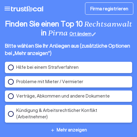
menu
Firma registrieren
Finden Sie einen Top 10
Rechtsanwalt
in
Pirna
Ort ändern
edit
Bitte wählen Sie Ihr Anliegen aus (zusätzliche Optionen
bei „Mehr anzeigen")
Hilfe bei einem Strafverfahren
Probleme mit Mieter / Vermieter
Verträge, Abkommen und andere Dokumente
Kündigung & Arbeitsrechtlicher Konflikt
(Arbeitnehmer)
Mehr anzeigen
add