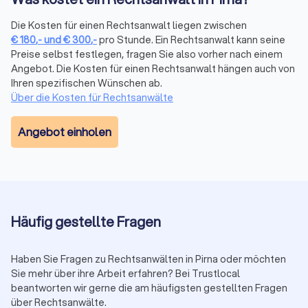
Mandantenbewertungen von verschiedenen Plattformen und
fassen sie in einem übersichtlichen Trustlocal Score
Die Kosten für einen Rechtsanwalt liegen zwischen
zusammen. So sehen Sie auf einen Blick, wie andere
€
180
,-
und
€
300
,-
pro Stunde. Ein Rechtsanwalt kann seine
Mandanten die Kommunikation, Erfolgsquote und Betreuung
Preise selbst festlegen, fragen Sie also vorher nach einem
bewerten, ohne verschiedene Websites durchsuchen zu
Angebot. Die Kosten für einen Rechtsanwalt hängen auch von
müssen.
Ihren spezifischen Wünschen ab.
Über die Kosten für Rechtsanwälte
Erstberatung nutzen
Angebot einholen
Viele Anwälte bieten eine Erstberatung an, um Ihren Fall zu
besprechen. Diese ist gesetzlich auf maximal 190 € (in 2025)
plus Mehrwertsteuer (insgesamt 226,10 €) begrenzt. Einige
Kanzleien bieten auch kostenlose Kurzgespräche (15-20
Minuten) an. Nutzen Sie diese Gelegenheit, um die
Kompetenz und das persönliche Auftreten des Anwalts zu
Häufig gestellte Fragen
prüfen.
Haben Sie Fragen zu Rechtsanwälten in Pirna oder möchten
Sie mehr über ihre Arbeit erfahren? Bei Trustlocal
Auf Transparenz und Kommunikation achten
beantworten wir gerne die am häufigsten gestellten Fragen
Ein guter Anwalt erklärt verständlich, wie er Ihren Fall
über Rechtsanwälte.