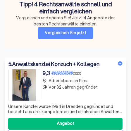
Tipp! 4 Rechtsanwälte schnell und
einfach vergleichen
Vergleichen und sparen Sie! Jetzt 4 Angebote der
besten Rechtsanwälte einholen.
Vergleichen Sie jetzt
5
.
Anwaltskanzlei Konzuch + Kollegen
9,3
(320)
Arbeitsbereich Pirna
place
Vor 32 Jahren gegründet
timelapse
Unsere Kanzlei wurde 1994 in Dresden gegründet und
besteht aus drei kompetenten und erfahrenen Anwälten,
die sich auf unterschiedliche Rechtsgebiete spezialisiert
haben. Unser Ziel ist es, Ihnen eine Anwaltsberatung zu
Angebot
bieten, die wir uns selbst wünschen würden: