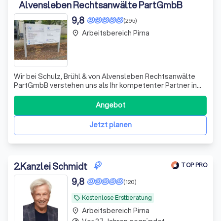
Alvensleben Rechtsanwälte PartGmbB
9,8
(295)
Arbeitsbereich Pirna
place
Wir bei Schulz, Brühl & von Alvensleben Rechtsanwälte
PartGmbB verstehen uns als Ihr kompetenter Partner in
allen rechtlichen Angelegenheiten. Unser Team aus
erfahrenen Anwälten in Dresden deckt ein breites
Angebot
Spektrum an Rechtsgebieten ab, darunter Arbeitsrecht,
Bau- und Architektenrecht, Bank- und Ka
Jetzt planen
2
.
Kanzlei Schmidt
TOP PRO
9,8
(120)
Kostenlose Erstberatung
local_offer
Arbeitsbereich Pirna
place