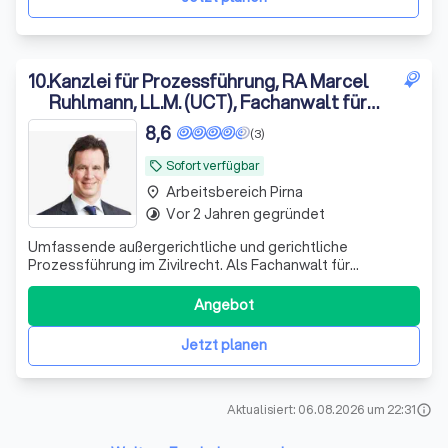
10
.
Kanzlei für Prozessführung, RA Marcel
Ruhlmann, LL.M. (UCT), Fachanwalt für
Steuerrecht
8,6
(3)
Sofort verfügbar
local_offer
Arbeitsbereich Pirna
place
Vor 2 Jahren gegründet
timelapse
Umfassende außergerichtliche und gerichtliche
Prozessführung im Zivilrecht. Als Fachanwalt für
Steuerrecht spezialisierte Abwehrberatung gegenüber
der Finanzverwaltung, insbesondere in Betriebsprüfungen,
Angebot
Einspruchs- und finanzgerichtlichen Verfahren. Zudem
Verteidigung in Wirtschaftsstrafsachen mi
Jetzt planen
Aktualisiert: 06.08.2026 um 22:31
info