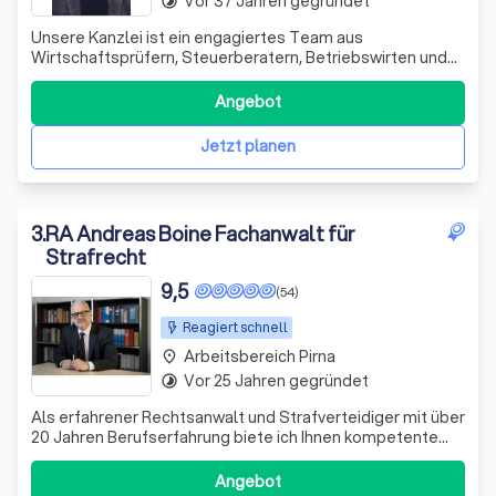
Vor 37 Jahren gegründet
timelapse
Unsere Kanzlei ist ein engagiertes Team aus
Wirtschaftsprüfern, Steuerberatern, Betriebswirten und
Fachanwälten. Seit 1995 unterstützen wir unsere
Mandanten erfolgreich in schwierigen Finanzsituationen.
Angebot
Wir sehen uns nicht nur als Ansprechpartner, sondern auch
als Ratgeber und Umsetzer von Lösungen.
Jetzt planen
3
.
RA Andreas Boine Fachanwalt für
Strafrecht
9,5
(54)
Reagiert schnell
Arbeitsbereich Pirna
place
Vor 25 Jahren gegründet
timelapse
Als erfahrener Rechtsanwalt und Strafverteidiger mit über
20 Jahren Berufserfahrung biete ich Ihnen kompetente
Unterstützung in allen strafrechtlichen Angelegenheiten.
Mein Schwerpunkt liegt im Wirtschaftsstrafrecht,
Angebot