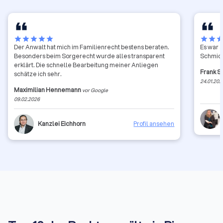
star
star
star
star
star
star
star
sta
Der Anwalt hat mich im Familienrecht bestens beraten.
Es war a
Besonders beim Sorgerecht wurde alles transparent
Schmid
erklärt. Die schnelle Bearbeitung meiner Anliegen
Frank S
schätze ich sehr.
24.01.202
Maximilian Hennemann
vor Google
09.02.2026
Kanzlei Eichhorn
Profil ansehen