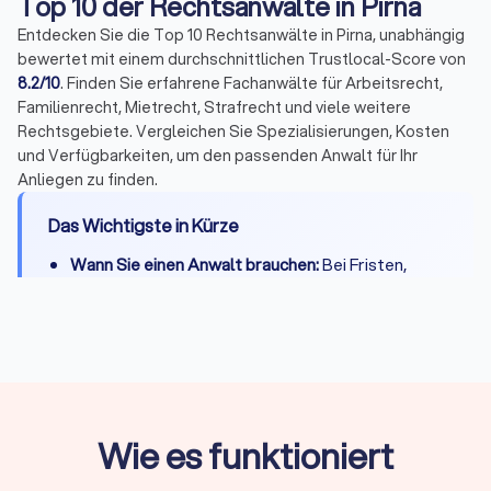
Top 10 der Rechtsanwälte in Pirna
Entdecken Sie die Top 10 Rechtsanwälte in Pirna, unabhängig
bewertet mit einem durchschnittlichen Trustlocal-Score von
8.2/10
. Finden Sie erfahrene Fachanwälte für Arbeitsrecht,
Familienrecht, Mietrecht, Strafrecht und viele weitere
Rechtsgebiete. Vergleichen Sie Spezialisierungen, Kosten
und Verfügbarkeiten, um den passenden Anwalt für Ihr
Anliegen zu finden.
Das Wichtigste in Kürze
Wann Sie einen Anwalt brauchen:
Bei Fristen,
komplexen Fällen, Gerichtsverfahren oder hohen
Risiken
Erstberatung:
Gesetzlich begrenzt auf maximal
226,10 Euro, viele Kanzleien bieten 15-20 Minuten
kostenlos
Fachanwalt:
24 Spezialisierungen in Deutschland,
Wie es funktioniert
nachgewiesene Expertise durch Fortbildungen