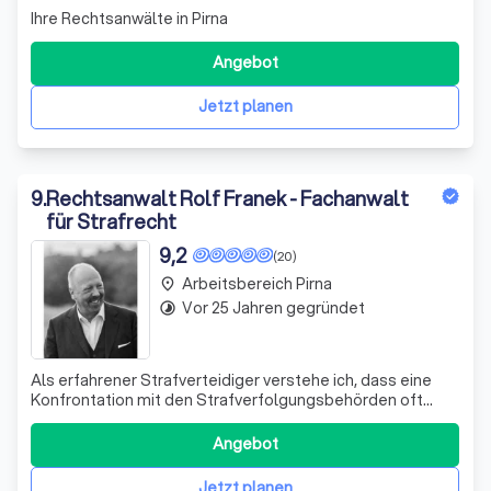
Ihre Rechtsanwälte in Pirna
Angebot
Jetzt planen
9
.
Rechtsanwalt Rolf Franek - Fachanwalt
für Strafrecht
9,2
(20)
Arbeitsbereich Pirna
place
Vor 25 Jahren gegründet
timelapse
Als erfahrener Strafverteidiger verstehe ich, dass eine
Konfrontation mit den Strafverfolgungsbehörden oft
plötzlich und unerwartet kommt. In solchen Situationen ist
es wichtig, schnell zu handeln und einen kompetenten
Angebot
Rechtsbeistand zu suchen. Ich biete Ihnen eine
umfassende und professionelle Vert
Jetzt planen