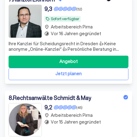
9,3
(52)
Sofort verfügbar
local_offer
Arbeitsbereich Pirna
place
Vor 16 Jahren gegründet
timelapse
Ihre Kanzlei für Scheidungsrecht in Dresden 👍 Keine
anonyme „Online-Kanzlei“ 👍 Persönliche Beratung in
unserer Kanzlei 👍 1 fester Ansprechpartner für das
gesamte Verfahren einschließlich Scheidungstermin 👍
Angebot
Abrechnung in allen Scheidungsverfahren nach
gesetzlichen Mindestgebühren 👍
Jetzt planen
8
.
Rechtsanwälte Schmidt & May
9,2
(45)
Arbeitsbereich Pirna
place
Vor 15 Jahren gegründet
timelapse