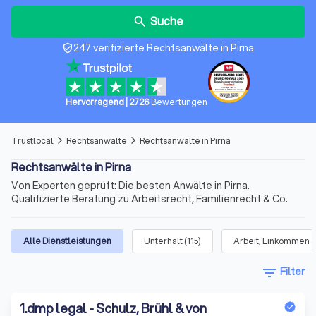
Suche
search
247 verifizierte Rechtsanwälte in Pirna
verified_user
Hervorragend
|
2726
Bewertungen
Trustlocal
Rechtsanwälte
Rechtsanwälte in Pirna
arrow_forward_ios
arrow_forward_ios
Rechtsanwälte in Pirna
Von Experten geprüft: Die besten Anwälte in Pirna.
Qualifizierte Beratung zu Arbeitsrecht, Familienrecht & Co.
Alle Dienstleistungen
Unterhalt
(
115
)
Arbeit, Einkommen &
filter_list
Filter
1
.
dmp legal - Schulz, Brühl & von