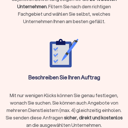
erfordert
Unternehmen
. Filtern Sie nach dem richtigen
Sie eine gerichtliche Vertretung brauchen oder eine Klage
Fachgebiet und wählen Sie selbst, welches
ansteht
Unternehmen Ihnen am besten gefällt.
Sie einen Vertrag prüfen oder aufsetzen möchten (etwa
Mietvertrag, Kaufvertrag oder Arbeitsvertrag)
Ihr Anliegen mit hohen finanziellen oder persönlichen
Risiken verbunden ist
Sie Ihre Rechte gegenüber Behörden, Arbeitgebern oder
anderen Parteien aktiv durchsetzen wollen
Holen Sie rechtzeitig juristischen Rat ein, damit Sie Fehler
vermeiden und Ihre Position stärken.
Beschreiben Sie Ihren Auftrag
Welche Aufgaben übernehmen
Mit nur wenigen Klicks können Sie genau festlegen,
Rechtsanwälte?
wonach Sie suchen. Sie können auch Angebote von
Rechtsanwälte sind weit mehr als Verteidiger vor Gericht. Sie
mehreren Dienstleistern (max. 4) gleichzeitig einholen.
begleiten Sie in vielen Lebenssituationen und übernehmen
Sie senden diese Anfragen
sicher, direkt und kostenlos
unterschiedliche Aufgaben:
an die ausgewählten Unternehmen.