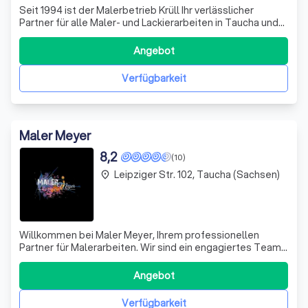
Seit 1994 ist der Malerbetrieb Krüll Ihr verlässlicher
Partner für alle Maler- und Lackierarbeiten in Taucha und
Umgebung. Unser engagiertes Team aus 15 Mitarbeitern
deckt mit Leidenschaft und Präzision alle Bereiche von
Angebot
Boden, Wand und Decke bis hin zur Außenfassade ab.
Dabei legen wir großen Wert
Verfügbarkeit
Maler Meyer
8,2
(10)
Leipziger Str. 102, Taucha (Sachsen)
place
Willkommen bei Maler Meyer, Ihrem professionellen
Partner für Malerarbeiten. Wir sind ein engagiertes Team,
das sich auf die Gestaltung und Umsetzung von
Farbkonzepten spezialisiert hat. Unsere Arbeit zeichnet
Angebot
sich durch hohe Qualitätsstandards und Liebe zum Detail
aus. Wir sind gerade dabei, unsere
Verfügbarkeit