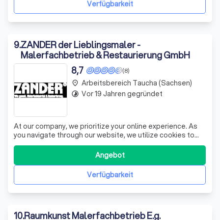
Verfügbarkeit
9
.
ZANDER der Lieblingsmaler -
Malerfachbetrieb & Restaurierung GmbH
8,7
(8)
Arbeitsbereich Taucha (Sachsen)
place
Vor 19 Jahren gegründet
timelapse
At our company, we prioritize your online experience. As
you navigate through our website, we utilize cookies to
enhance your journey. These cookies, which are deemed
necessary, are stored on your browser as they are crucial
Angebot
for the basic functionalities of our site. Our primary goal is
to provide
Verfügbarkeit
10
.
Raumkunst Malerfachbetrieb E.g.