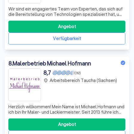
Wir sind ein engagiertes Team von Experten, das sich auf
die Bereitstellung von Technologien spezialisiert hat, um
ein optimales Online-Erlebnis zu bieten. Unsere
Hauptaufgabe besteht darin, Geräteinformationen zu
Angebot
speichern und darauf zuzugreifen, um die Nutzung
unserer Website zu verbessern und zu
Verfügbarkeit
8
.
Malerbetrieb Michael Hofmann
8,7
(32)
Arbeitsbereich Taucha (Sachsen)
place
Herzlich willkommen! Mein Name ist Michael Hofmann und
ich bin Ihr Maler- und Lackiermeister. Seit 2013 führe ich
meinen eigenen Malerbetrieb, der in der Handelskammer
Leipzig eingetragen ist. Mit Leidenschaft und Fachwissen
Angebot
widme ich mich jedem Projekt und biete Ihnen eine breite
Palette an Dienstl