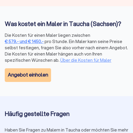
Den geeigneten Maler mit Trustlocal finden
Wenn Sie einen Maler in Taucha (Sachsen) suchen, finden Sie
Was kostet ein Maler in Taucha (Sachsen)?
über Trustlocal ganz einfach potenzielle Unternehmen für Ihr
Wunschprojekt. Vereinfachen Sie den Prozess, indem Sie die
Die Kosten für einen Maler liegen zwischen
Profile durchstöbern oder direkt über unser Portal vier
€
579
,-
und
€
1450
,-
pro Stunde. Ein Maler kann seine Preise
kostenlose Kostenvoranschläge bei den Anbietern Ihrer Wahl
selbst festlegen, fragen Sie also vorher nach einem Angebot.
einholen. So können Sie anhand der Angebote entscheiden,
Die Kosten für einen Maler hängen auch von Ihren
welcher Maler für Sie in Frage kommt.
spezifischen Wünschen ab.
Über die Kosten für Maler
Bei Trustlocal bieten wir eine schnelle Auswahl kompetenter
Experten für Handwerk und Dienstleistung. Die Nutzung ist
Angebot einholen
einfach über verschiedene Filter wie
Expertise, Region oder
Fachbereich
möglich. Finden Sie schnell Experten mit
Spezialisierung und kompetente Meisterbetriebe für
Malerarbeiten jeder Art. Ihre Suche nach einem Maler wird
somit zum Kinderspiel, das durch unsere Bewertungen für
Transparenz und Klarheit
Häufig gestellte Fragen
sorgt.
Haben Sie Fragen zu Malern in Taucha oder möchten Sie mehr