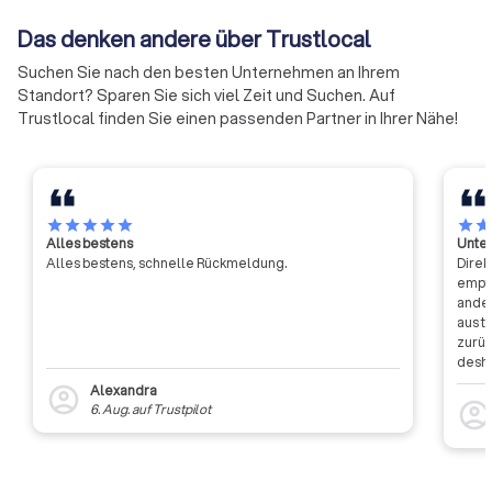
Das denken andere über Trustlocal
Suchen Sie nach den besten Unternehmen an Ihrem
Standort? Sparen Sie sich viel Zeit und Suchen. Auf
Trustlocal finden Sie einen passenden Partner in Ihrer Nähe!
star
star
star
star
star
star
sta
Alles bestens
Unter
Alles bestens, schnelle Rückmeldung.
Direk
empfa
ander
aus t
zurüc
desha
dass 
Alexandra
account_circle
auszu
account_circl
6. Aug.
auf
Trustpilot
weite
Rückm
entsc
Etwas