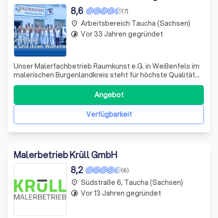
8,6
(7)
Arbeitsbereich Taucha (Sachsen)
place
Vor 33 Jahren gegründet
timelapse
Unser Malerfachbetrieb Raumkunst e.G. in Weißenfels im
malerischen Burgenlandkreis steht für höchste Qualität
und Professionalität. Mit unserer langjährigen Erfahrung
und unserem qualifizierten Team bieten wir Ihnen ein
Angebot
breites Spektrum an Malerleistungen. Unser Angebot
reicht von klassischen Maler-
Verfügbarkeit
Malerbetrieb Krüll GmbH
8,2
(6)
Südstraße 6, Taucha (Sachsen)
place
Vor 13 Jahren gegründet
timelapse