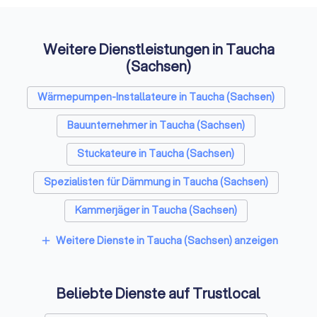
Auffi
Weitere Dienstleistungen in Taucha
(Sachsen)
Wärmepumpen-Installateure in Taucha (Sachsen)
Bauunternehmer in Taucha (Sachsen)
Stuckateure in Taucha (Sachsen)
Spezialisten für Dämmung in Taucha (Sachsen)
Kammerjäger in Taucha (Sachsen)
Sicherheitstechniker in Taucha (Sachsen)
Weitere Dienste in Taucha (Sachsen) anzeigen
add
Trockenbauer in Taucha (Sachsen)
Beliebte Dienste auf Trustlocal
Sanitärinstallateure in Taucha (Sachsen)