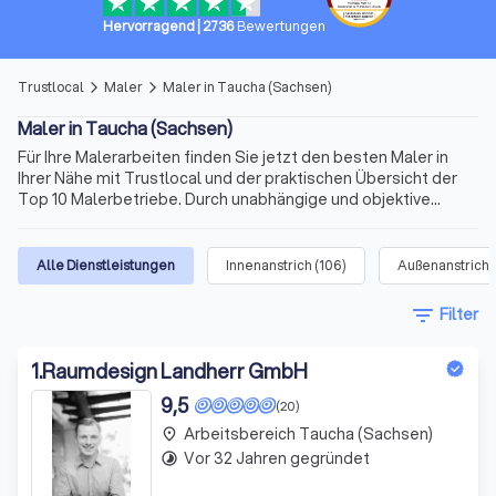
Hervorragend
|
2736
Bewertungen
Trustlocal
Maler
Maler in Taucha (Sachsen)
arrow_forward_ios
arrow_forward_ios
Maler in Taucha (Sachsen)
Für Ihre Malerarbeiten finden Sie jetzt den besten Maler in
Ihrer Nähe mit Trustlocal und der praktischen Übersicht der
Top 10 Malerbetriebe. Durch unabhängige und objektive
Bewertungen von echten Kunden erhalten Sie vielfältige
Informationen schon vor der ersten Kontaktaufnahme. Maler
in Taucha (Sachsen) gibt es viele. Doch die Anforderungen
Alle Dienstleistungen
Innenanstrich
(
106
)
Außenanstrich
(
können abweichen. So informieren wir Sie auch über
Spezialisierungen der Anbieter, die in übersichtlichen Profilen
filter_list
Filter
ihre Expertise zu Malerarbeiten in Innen- und Außenbereichen
oder Spezialaufträge als Maler und Lackierer in Taucha
(Sachsen) und Umgebung präsentieren.
1
.
Raumdesign Landherr GmbH
9,5
(20)
Arbeitsbereich Taucha (Sachsen)
place
Vor 32 Jahren gegründet
timelapse