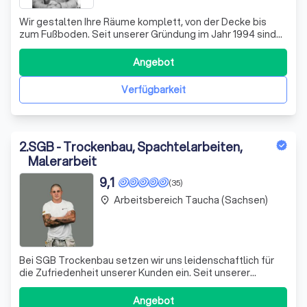
Wir gestalten Ihre Räume komplett, von der Decke bis
zum Fußboden. Seit unserer Gründung im Jahr 1994 sind
wir Ihr verlässlicher Partner für Maler- und
Lackiererarbeiten sowie vielfältige
Angebot
Raumgestaltungsaufgaben. Unsere Expertise erstreckt
sich auch auf Fußbodenbeläge wie Teppichböden,
Verfügbarkeit
Designbeläge
2
.
SGB - Trockenbau, Spachtelarbeiten,
Malerarbeit
9,1
(35)
Arbeitsbereich Taucha (Sachsen)
place
Bei SGB Trockenbau setzen wir uns leidenschaftlich für
die Zufriedenheit unserer Kunden ein. Seit unserer
Gründung haben wir uns darauf spezialisiert, mit höchster
Integrität zu arbeiten und qualitativ hochwertige
Angebot