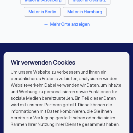
Fotografen in Taucha (Sachsen)
Maler in Berlin
Maler in Hamburg
Dachdecker in Taucha (Sachsen)
Maler in München
Maler in Köln
Mehr Orte anzeigen
Paartherapeuten in Taucha (Sachsen)
add
Maler in Frankfurt am Main
Maler in Stuttgart
Maler in Düsseldorf
Maler in Dortmund
Maler in Essen
Maler in Bremen
Wir verwenden Cookies
Maler in Nürnberg
Maler in Dresden
Um unsere Website zu verbessern und Ihnen ein
Die besten Maler für Sie
persönlicheres Erlebnis zu bieten, analysieren wir den
Maler in Hannover
Maler in Duisburg
Websiteverkehr. Dabei verwenden wir Daten, um Inhalte
info@trustlocal.de
und Werbung zu personalisieren sowie Funktionen für
Maler in Bochum
Maler in Wuppertal
soziale Medien bereitzustellen. Ein Teil dieser Daten
wird mit unseren Partnern geteilt. Diese können die
Maler in Bielefeld
Maler in Bonn
Informationen mit Daten kombinieren, die Sie ihnen
bereits zur Verfügung gestellt haben oder die sie im
Maler in Münster
Maler in der Nähe
keyboard_arrow_down
FÜR PRIVATPERSONEN
Rahmen Ihrer Nutzung ihrer Dienste gesammelt haben.
keyboard_arrow_down
FÜR FIRMEN