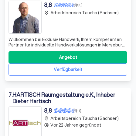
8,8
(33)
Arbeitsbereich Taucha (Sachsen)
place
Willkommen bei Exklusiv Handwerk, Ihrem kompetenten
Partner für individuelle Handwerkslösungen in Merseburg
und Leuna. In einer Zeit der Vereinfachung und
Standardisierung setzen wir auf Individualität und erfüllen
Angebot
Ihre Wünsche, damit Sie sich in Ihren Räumen rundum
wohlfühlen können. Mit unserer la
Verfügbarkeit
7
.
HARTISCH Raumgestaltung e.K., Inhaber
Dieter Hartisch
8,8
(11)
Arbeitsbereich Taucha (Sachsen)
place
Vor 22 Jahren gegründet
timelapse