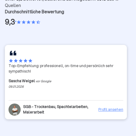
Quellen
Durchschnittliche Bewertung
9,3
•
star
star
star
star
star_half
star
star
star
star
star
Top-Empfehlung: professionell, on-time und persönlich sehr
sympathisch!
Sascha Weigel
vor Google
09.01.2026
SGB - Trockenbau, Spachtelarbeiten,
Profil ansehen
Malerarbeit