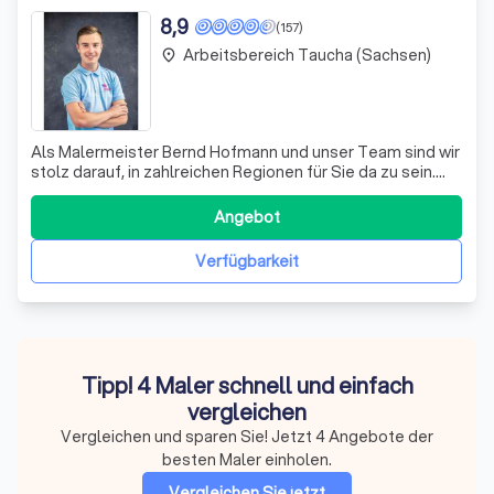
8,9
(157)
Arbeitsbereich Taucha (Sachsen)
place
Als Malermeister Bernd Hofmann und unser Team sind wir
stolz darauf, in zahlreichen Regionen für Sie da zu sein.
Unsere Arbeit erstreckt sich über Rochlitz, Mittweida,
Geithain, Geringswalde, Burgstädt, Königshain-Wiederau,
Angebot
Waldheim, Döbeln, Altmittweida, Hartha, Lunzenau, Penig,
Wechselburg, Claußn
Verfügbarkeit
Tipp! 4 Maler schnell und einfach
vergleichen
Vergleichen und sparen Sie! Jetzt 4 Angebote der
besten Maler einholen.
Vergleichen Sie jetzt