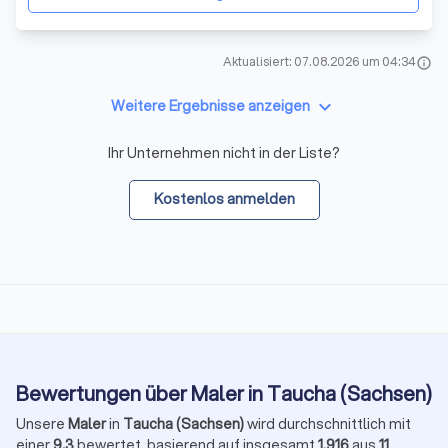
Aktualisiert: 07.08.2026 um 04:34
info
keyboard_arrow_down
Weitere Ergebnisse anzeigen
Ihr Unternehmen nicht in der Liste?
Kostenlos anmelden
Bewertungen über Maler in Taucha (Sachsen)
Unsere
Maler
in
Taucha (Sachsen)
wird durchschnittlich mit
einer
9,3
bewertet, basierend auf insgesamt
1.916
aus
11