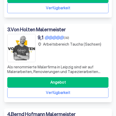
Dienstleistungen zu bieten. Unser Team besteht aus
pünktlichen und sachkundigen Fachle
Verfügbarkeit
3
.
Von Holten Malermeister
9,1
(32)
Arbeitsbereich Taucha (Sachsen)
place
Als renommierte Malerfirma in Leipzig sind wir auf
Malerarbeiten, Renovierungen und Tapezierarbeiten
spezialisiert. Mit unserer Expertise und Präzision sorgen
wir für eine schnelle, saubere und akkurate Ausführung
Angebot
aller Arbeiten. Ob Sie Ihr Haus oder Ihre Wohnung
streichen lassen möchten, unser Male
Verfügbarkeit
4
.
Bernd Hofmann Malermeister