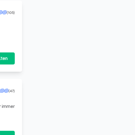
(105)
lten
(47)
r immer