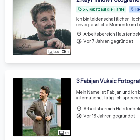
5% Rabatt auf die Tarife
Re
local_offer
Ich bin leidenschaftlicher Hoch
unvergessliche Momente im Le
Hochzeit bis hin zur warmen, a
Arbeitsbereich Halstenbe
place
Leidenschaft für
Vor 7 Jahren gegründet
timelapse
44
1
photo_size_select_actual
videocam
3
.
Fabijan Vuksic Fotogra
Mein Name ist Fabijan und ich 
international tätig. Ich sprec
eurer einzigartigen und emot
Arbeitsbereich Halstenbe
place
Vor 16 Jahren gegründet
timelapse
31
photo_size_select_actual