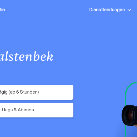
Sie
Dienstleistungen
alstenbek
gig (ab 6 Stunden)
ittags & Abends