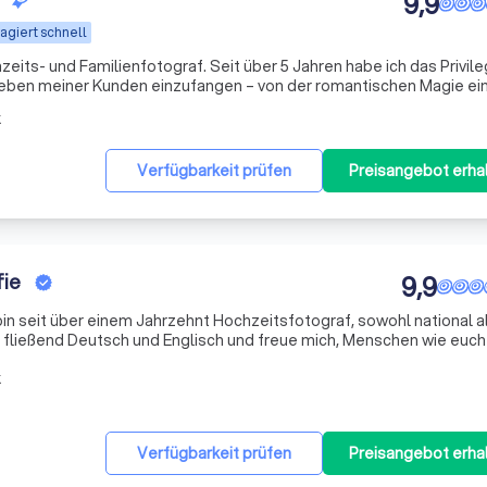
9,9
agiert schnell
zeits- und Familienfotograf. Seit über 5 Jahren habe ich das Privile
ben meiner Kunden einzufangen – von der romantischen Magie ei
uthentischen Atmosphäre familiärer Zusammenkünfte. Meine
k
Verfügbarkeit prüfen
Preisangebot erha
fie
9,9
bin seit über einem Jahrzehnt Hochzeitsfotograf, sowohl national a
he fließend Deutsch und Englisch und freue mich, Menschen wie euch
ionalen Reise begleiten zu dürfen. Was meine Leidenschaft so bes
k
Verfügbarkeit prüfen
Preisangebot erha