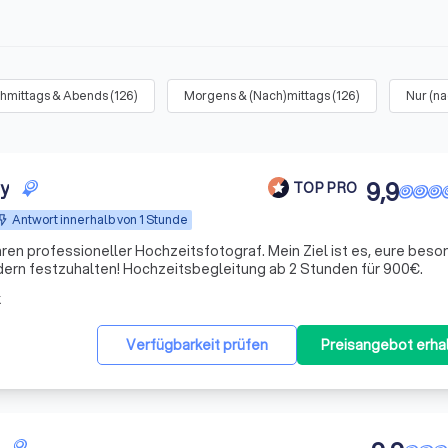
hmittags & Abends
(
126
)
Morgens & (Nach)mittags
(
126
)
Nur (na
y
9,9
TOP PRO
Antwort innerhalb von 1 Stunde
Jahren professioneller Hochzeitsfotograf. Mein Ziel ist es, eure bes
dern festzuhalten! Hochzeitsbegleitung ab 2 Stunden für 900€.
k
Verfügbarkeit prüfen
Preisangebot erha