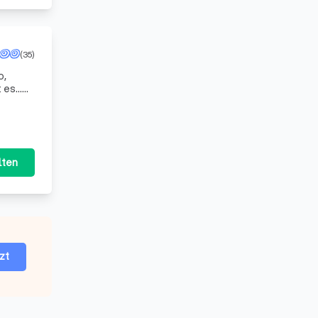
(35)
es...
e
lten
zt