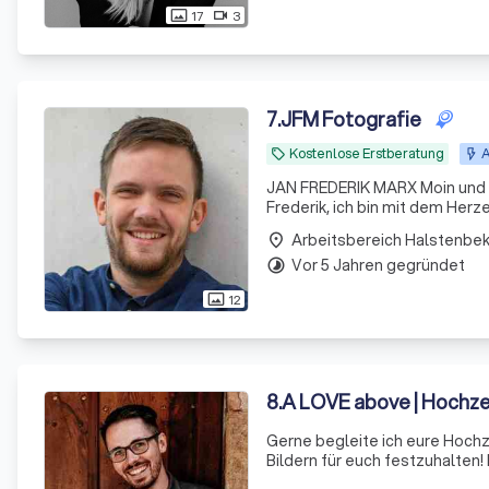
17
3
photo_size_select_actual
videocam
7
.
JFM Fotografie
Kostenlose Erstberatung
A
local_offer
JAN FREDERIK MARX Moin und vielen D
Frederik, ich bin mit dem Her
mich mehr als ein Beruf – es is
Arbeitsbereich Halstenbe
place
Mensc
Vor 5 Jahren gegründet
timelapse
12
photo_size_select_actual
8
.
A LOVE above | Hochze
Gerne begleite ich eure Hoch
Bildern für euch festzuhalten
werden am Ende die schönste E