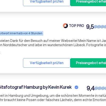
Verfügbarkeit prüfen
Preisangebot erha
9,5
TOP PRO
ntwort innerhalb von 4 Stunden
ank für den Besuch auf meiner Webseite! Mein Name ist Jan
zen Norddeutscher und lebe im wunderschönen Lübeck. Fotografie is
t Passion, die Verbindung von Kreativität, Technik und vor allem auc
k
Verfügbarkeit prüfen
Preisangebot erha
itsfotograf Hamburg by Kevin Kurek
9,4
zeit in Hamburg und Umgebung, um die schönsten Momente in natü
! Ihr braucht keine Posen oder falsches Lächeln, denn echte Emotio
rinnerung für euch sein! So werdet ihr immer und immer wieder da