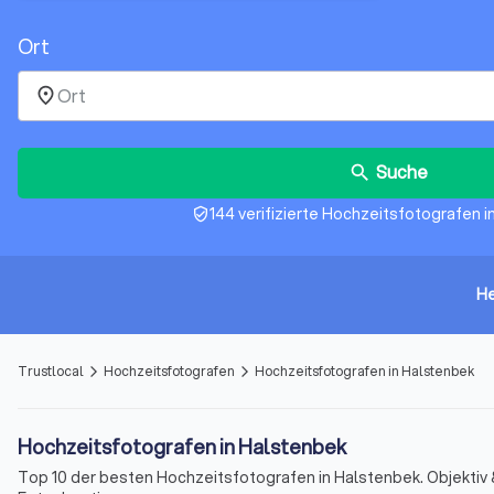
Ort
place
Suche
search
144 verifizierte Hochzeitsfotografen 
verified_user
He
Trustlocal
Hochzeitsfotografen
Hochzeitsfotografen in Halstenbek
arrow_forward_ios
arrow_forward_ios
Hochzeitsfotografen in Halstenbek
Top 10 der besten Hochzeitsfotografen in Halstenbek. Objektiv