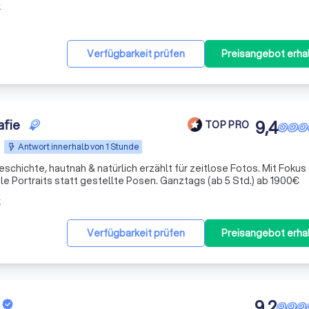
k
Verfügbarkeit prüfen
Preisangebot erha
afie
9,4
TOP PRO
Antwort innerhalb von 1 Stunde
eschichte, hautnah & natürlich erzählt für zeitlose Fotos. Mit Fokus
echte Momente und emotionale Portraits statt gestellte Posen. Ganztags (ab 5 Std.) ab 1900€
k
Verfügbarkeit prüfen
Preisangebot erha
9,2