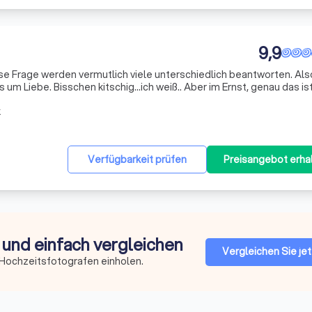
9,9
um Liebe. Bisschen kitschig...ich weiß.. Aber im Ernst, genau das ist 
 zu meinen Kindern, im weiteren Sinne auch zu meiner Familie und m
k
Verfügbarkeit prüfen
Preisangebot erha
 und einfach vergleichen
Vergleichen Sie jet
 Hochzeitsfotografen einholen.