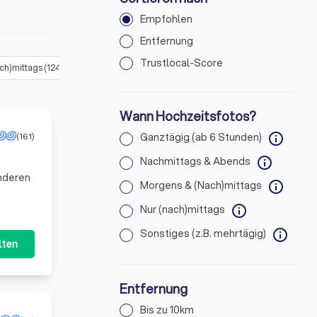
Empfohlen
Entfernung
Trustlocal-Score
ch)mittags
(
124
)
Sonstiges (z.B. mehrtägig)
(
123
)
Wann Hochzeitsfotos?
(161)
Ganztägig (ab 6 Stunden)
info
Nachmittags & Abends
info
onderen
Morgens & (Nach)mittags
info
Nur (nach)mittags
info
Sonstiges (z.B. mehrtägig)
info
lten
Entfernung
Bis zu 10km