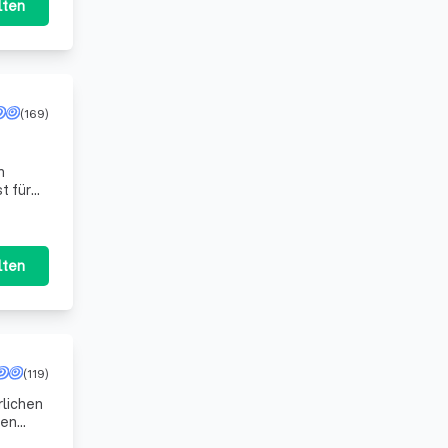
lten
(169)
t für
h
lten
(119)
rlichen
nen
s