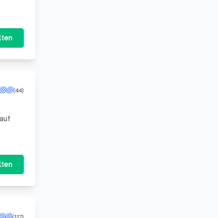
lten
(44)
 auf
lten
(117)