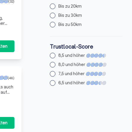
(32)
Bis zu 20km
Bis zu 30km
g,
ner
Bis zu 50km
Trustlocal-Score
lten
8,5 und höher
8,0 und höher
7,5 und höher
(46)
6,5 und höher
ls auch
 auf
ond
lten