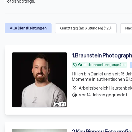
Fotoshootings.
Alle Dienstleistungen
Ganztägig (ab 6 Stunden)
(
128
)
Nac
1
.
Braunstein Photograph
Gratis Kennenlerngespräch
local_offer
Hi, ich bin Daniel und seit 15 
Momente in authentischen Bil
Arbeitsbereich Halstenbe
place
Vor 14 Jahren gegründet
timelapse
111
photo_size_select_actual
2
.
Kay Pinnow Fotografie