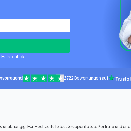
in Halstenbek
rvorragend
2722
Bewertungen auf
 & unabhängig. Für Hochzeitsfotos, Gruppenfotos, Porträts und an