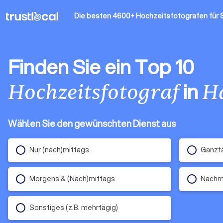
Die besten 4600+ Hochzeitsfotografen
für 
Finden Sie ein Top 10
in
Hochzeitsfotograf
H
Wählen Sie den gewünschten Dienst aus
Nur (nach)mittags
Ganztä
Morgens & (Nach)mittags
Nachm
Sonstiges (z.B. mehrtägig)