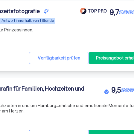
hzeitsfotografie
9,7
TOP PRO
Antwort innerhalb von 1 Stunde
rtagen - Nicht für Prinzessinnen.
k
Verfügbarkeit prüfen
Preisangebot erha
rafin für Familien, Hochzeiten und
9,5
ochzeiten in und um Hamburg...ehrliche und emotionale Momente fü
hr am Herzen.
k