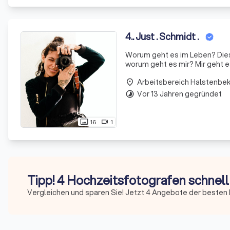
4
.
. Just . Schmidt .
Worum geht es im Leben? Diese Frage werden vermutlich viele unterschiedlich beantworten. Also,
worum geht es mir? Mir geht es 
für mich. Mein Mann, die Liebe
Arbeitsbereich Halstenbe
place
Vor 13 Jahren gegründet
timelapse
16
1
photo_size_select_actual
videocam
Tipp! 4 Hochzeitsfotografen schnell
Vergleichen und sparen Sie! Jetzt 4 Angebote der besten