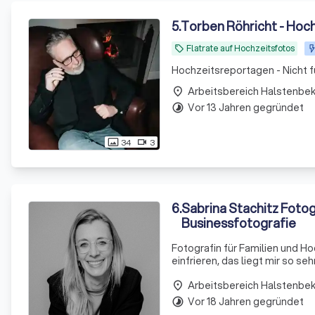
5
.
Torben Röhricht - Hoc
Flatrate auf Hochzeitsfotos
local_offer
Hochzeitsrepo
Arbeitsbereich Halstenbe
place
Vor 13 Jahren gegründet
timelapse
34
3
photo_size_select_actual
videocam
6
.
Sabrina Stachitz Fotog
Businessfotografie
Fotografin für Familien und H
einfrieren, das liegt mir so se
Arbeitsbereich Halstenbe
place
Vor 18 Jahren gegründet
timelapse