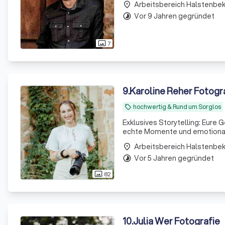
Arbeitsbereich Halstenbe
Kribbeln
place
Vor 9 Jahren gegründet
timelapse
7
photo_size_select_actual
9
.
Karoline Reher Fotogr
hochwertig & Rund um Sorglos
local_offer
Exklusives Storytelling: Eure G
Arbeitsbereich Halstenbe
place
Vor 5 Jahren gegründet
timelapse
82
photo_size_select_actual
10
.
Julia Wer Fotografie