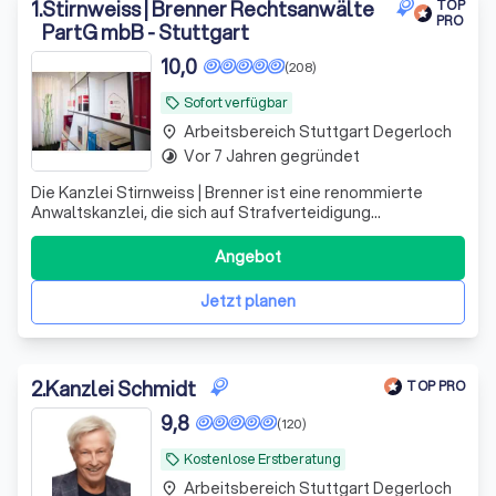
1
.
Stirnweiss | Brenner Rechtsanwälte
TOP
PRO
PartG mbB - Stuttgart
10,0
(208)
Sofort verfügbar
local_offer
Arbeitsbereich Stuttgart Degerloch
place
Vor 7 Jahren gegründet
timelapse
Die Kanzlei Stirnweiss | Brenner ist eine renommierte
Anwaltskanzlei, die sich auf Strafverteidigung
spezialisiert hat. Unser Team besteht aus zehn
engagierten Strafverteidigern und Fachanwälten für
Angebot
Strafrecht, die über langjährige Erfahrung auf allen
Gebieten des Strafrechts verfügen. Wir haben uns
Jetzt planen
2
.
Kanzlei Schmidt
TOP PRO
9,8
(120)
Kostenlose Erstberatung
local_offer
Arbeitsbereich Stuttgart Degerloch
place