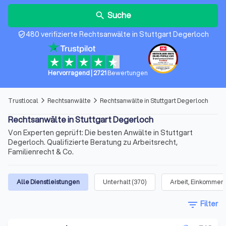
Suche
search
480 verifizierte Rechtsanwälte in Stuttgart Degerloch
verified_user
Hervorragend
|
2721
Bewertungen
Trustlocal
Rechtsanwälte
Rechtsanwälte in Stuttgart Degerloch
arrow_forward_ios
arrow_forward_ios
Rechtsanwälte in Stuttgart Degerloch
Von Experten geprüft: Die besten Anwälte in Stuttgart
Degerloch. Qualifizierte Beratung zu Arbeitsrecht,
Familienrecht & Co.
Alle Dienstleistungen
Unterhalt
(
370
)
Arbeit, Einkommen 
filter_list
Filter