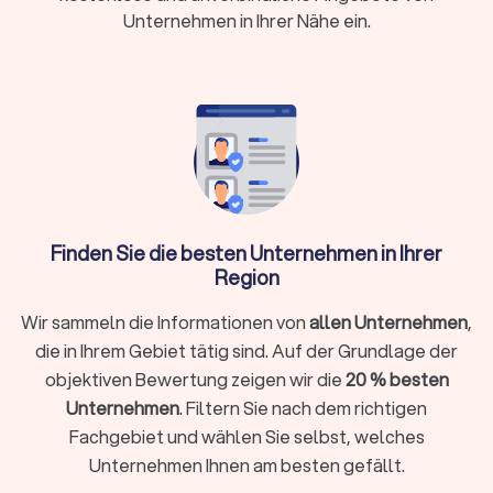
Euro) oder Pauschalpreise je nach Fall
Unternehmen in Ihrer Nähe ein.
Rechtsschutz:
Prüfen Sie Versicherungsschutz
oder Prozesskostenhilfe bei geringem
Einkommen
Wann brauche ich überhaupt einen
Rechtsanwalt?
Finden Sie die besten Unternehmen in Ihrer
Sie müssen nicht bei jedem rechtlichen Anliegen sofort einen
Region
Anwalt einschalten. Bei kleineren Fragen hilft oftmals die
Erstberatung bei einer Verbraucherzentrale oder eine
Wir sammeln die Informationen von
allen Unternehmen
,
gezielte Online-Recherche. Ein Rechtsanwalt unterstützt Sie
die in Ihrem Gebiet tätig sind. Auf der Grundlage der
ganz gezielt, wenn:
objektiven Bewertung zeigen wir die
20 % besten
Sie kurzfristig eine Frist wahren müssen (zum Beispiel bei
Unternehmen
. Filtern Sie nach dem richtigen
einer Kündigungsschutzklage innerhalb von drei Wochen)
Fachgebiet und wählen Sie selbst, welches
Ihr Fall rechtlich komplex ist und spezielles Fachwissen
Unternehmen Ihnen am besten gefällt.
erfordert