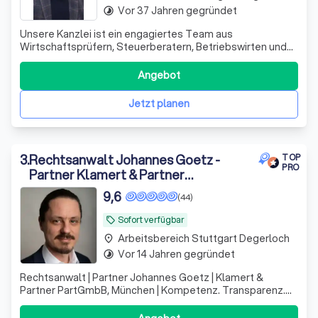
Vor 37 Jahren gegründet
timelapse
Unsere Kanzlei ist ein engagiertes Team aus
Wirtschaftsprüfern, Steuerberatern, Betriebswirten und
Fachanwälten. Seit 1995 unterstützen wir unsere
Mandanten erfolgreich in schwierigen Finanzsituationen.
Angebot
Wir sehen uns nicht nur als Ansprechpartner, sondern auch
als Ratgeber und Umsetzer von Lösungen.
Jetzt planen
3
.
Rechtsanwalt Johannes Goetz -
TOP
PRO
Partner Klamert & Partner
PartGmbB
9,6
(44)
Sofort verfügbar
local_offer
Arbeitsbereich Stuttgart Degerloch
place
Vor 14 Jahren gegründet
timelapse
Rechtsanwalt | Partner Johannes Goetz | Klamert &
Partner PartGmbB, München | Kompetenz. Transparenz.
Vertrauen.