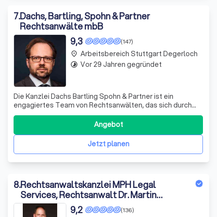
7
.
Dachs, Bartling, Spohn & Partner
Rechtsanwälte mbB
9,3
(147)
Arbeitsbereich Stuttgart Degerloch
place
Vor 29 Jahren gegründet
timelapse
Die Kanzlei Dachs Bartling Spohn & Partner ist ein
engagiertes Team von Rechtsanwälten, das sich durch
Expertise, Erfahrung und Engagement auszeichnet. Seit
1975 setzen wir uns erfolgreich für die Interessen unserer
Angebot
Mandanten ein. Unser breites Fachwissen ermöglicht es
uns, individuelle Strategien z
Jetzt planen
8
.
Rechtsanwaltskanzlei MPH Legal
Services, Rechtsanwalt Dr. Martin
Heinzelmann, LL.M.
9,2
(136)