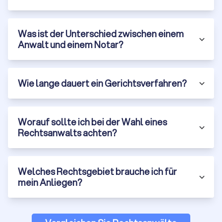
welchen Kosten Sie rechnen müssen. Vorsicht bei
unrealistischen Versprechungen oder intransparenter
Kostengestaltung.
Was ist der Unterschied zwischen einem
Anwalt und einem Notar?
Woran Sie einen guten Rechtsanwalt
erkennen
Wie lange dauert ein Gerichtsverfahren?
Die Qualifikation ist wichtig, aber nicht alles. Ein guter Anwalt
zeichnet sich durch mehrere Merkmale aus:
Fachanwaltstitel und Spezialisierung:
Ein Fachanwalt hat
durch Fortbildungen und nachgewiesene Fälle besondere
Worauf sollte ich bei der Wahl eines
Expertise in seinem Rechtsgebiet bewiesen. Es gibt 24
Rechtsanwalts achten?
Fachanwaltsbezeichnungen in Deutschland, von Arbeitsrecht
über Erbrecht bis Medizinrecht. Für komplexe Fälle ist ein
Fachanwalt oft die bessere Wahl.
Erfahrung und Erfolge:
Welches Rechtsgebiet brauche ich für
Fragen Sie nach der Erfahrung des
Anwalts mit ähnlichen Fällen. Wie viele Mandate dieser Art
mein Anliegen?
wurden bereits bearbeitet? Wie waren die Erfolgsquoten?
Seriöse Anwälte können Ihnen Referenzen nennen oder
Erfolge transparent darstellen (natürlich unter Wahrung der