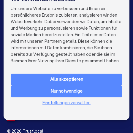
Chronologische Übersicht der Ereignisse
Rechtsanwälte in Filderstadt
Um unsere Website zu verbessern und Ihnen ein
Die besten Rechtsanwälte für Sie
Korrespondenz mit der Gegenseite
persönlicheres Erlebnis zu bieten, analysieren wir den
Rechtsanwälte in Berlin
Rechtsanwälte in Hamburg
Websiteverkehr. Dabei verwenden wir Daten, um Inhalte
Beweismittel (E-Mails, Fotos, Zeugenaussagen)
info@trustlocal.de
und Werbung zu personalisieren sowie Funktionen für
Ihre konkreten Fragen und Ziele
Rechtsanwälte in München
Rechtsanwälte in Köln
soziale Medien bereitzustellen. Ein Teil dieser Daten
wird mit unseren Partnern geteilt. Diese können die
Rechtsanwälte in Frankfurt am Main
Informationen mit Daten kombinieren, die Sie ihnen
Diese Fragen sollten Sie stellen
bereits zur Verfügung gestellt haben oder die sie im
Rechtsanwälte in Düsseldorf
keyboard_arrow_down
FÜR PRIVATPERSONEN
Rahmen Ihrer Nutzung ihrer Dienste gesammelt haben.
Rechtsanwälte in Dortmund
keyboard_arrow_down
FÜR FIRMEN
✓
Haben Sie Erfahrung mit ähnlichen Fällen?
Rechtsanwälte in Essen
Rechtsanwälte in Bremen
Alle akzeptieren
keyboard_arrow_down
ÜBER TRUSTLOCAL
✓
Wie schätzen Sie meine Erfolgsaussichten ein?
Rechtsanwälte in Nürnberg
Nur notwendige
LAND
Niederlande
Einstellungen verwalten
Rechtsanwälte in Dresden
✓
Welche Strategie empfehlen Sie?
Belgien
Deutschland
Rechtsanwälte in Hannover
✓
Spanien
Mit welchen Kosten muss ich insgesamt rechnen
(Anwaltskosten, Gerichtskosten, Risiko der
Rechtsanwälte in Leipzig
©
2026
Trustlocal