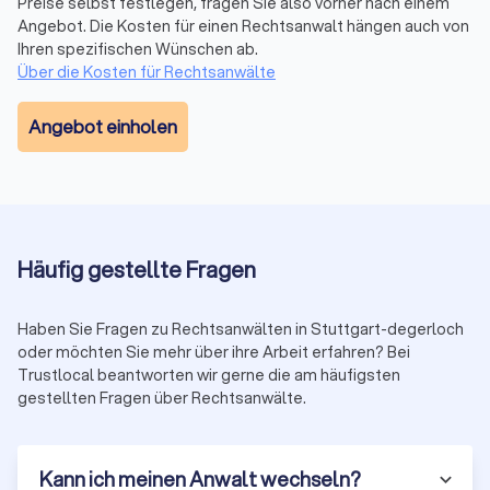
fassen sie in einem übersichtlichen Trustlocal Score
Preise selbst festlegen, fragen Sie also vorher nach einem
Angebot. Die Kosten für einen Rechtsanwalt hängen auch von
zusammen. So sehen Sie auf einen Blick, wie andere
Ihren spezifischen Wünschen ab.
Mandanten die Kommunikation, Erfolgsquote und Betreuung
Über die Kosten für Rechtsanwälte
bewerten, ohne verschiedene Websites durchsuchen zu
müssen.
Angebot einholen
Erstberatung nutzen
Viele Anwälte bieten eine Erstberatung an, um Ihren Fall zu
besprechen. Diese ist gesetzlich auf maximal 190 € (in 2025)
plus Mehrwertsteuer (insgesamt 226,10 €) begrenzt. Einige
Häufig gestellte Fragen
Kanzleien bieten auch kostenlose Kurzgespräche (15-20
Minuten) an. Nutzen Sie diese Gelegenheit, um die
Kompetenz und das persönliche Auftreten des Anwalts zu
Haben Sie Fragen zu Rechtsanwälten in Stuttgart-degerloch
prüfen.
oder möchten Sie mehr über ihre Arbeit erfahren? Bei
Trustlocal beantworten wir gerne die am häufigsten
gestellten Fragen über Rechtsanwälte.
Auf Transparenz und Kommunikation achten
Ein guter Anwalt erklärt verständlich, wie er Ihren Fall
einschätzt, welche Erfolgsaussichten bestehen und mit
Kann ich meinen Anwalt wechseln?