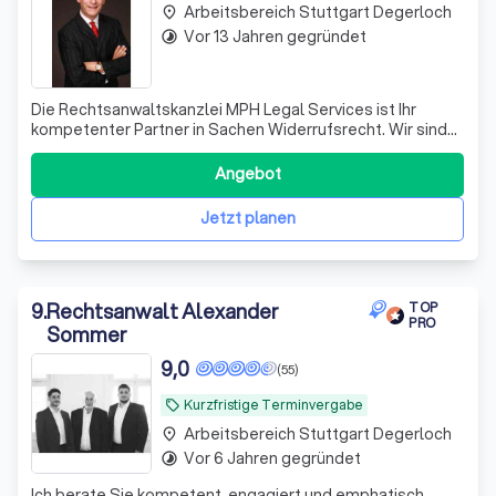
Arbeitsbereich Stuttgart Degerloch
place
Vor 13 Jahren gegründet
timelapse
Die Rechtsanwaltskanzlei MPH Legal Services ist Ihr
kompetenter Partner in Sachen Widerrufsrecht. Wir sind
spezialisiert auf die Bereiche Baudarlehen, Autodarlehen
und sonstige Verbraucherdarlehen. Unsere Expertise
Angebot
erstreckt sich jedoch nicht nur auf das Widerrufsrecht. Wir
betreuen und vertreten Si
Jetzt planen
9
.
Rechtsanwalt Alexander
TOP
PRO
Sommer
9,0
(55)
Kurzfristige Terminvergabe
local_offer
Arbeitsbereich Stuttgart Degerloch
place
Vor 6 Jahren gegründet
timelapse
Ich berate Sie kompetent, engagiert und emphatisch