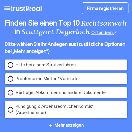
menu
Firma registrieren
Finden Sie einen Top 10
Rechtsanwalt
in
Stuttgart Degerloch
Ort ändern
edit
Bitte wählen Sie Ihr Anliegen aus (zusätzliche Optionen
bei „Mehr anzeigen")
Hilfe bei einem Strafverfahren
Probleme mit Mieter / Vermieter
Verträge, Abkommen und andere Dokumente
Kündigung & Arbeitsrechtlicher Konflikt
(Arbeitnehmer)
Mehr anzeigen
add