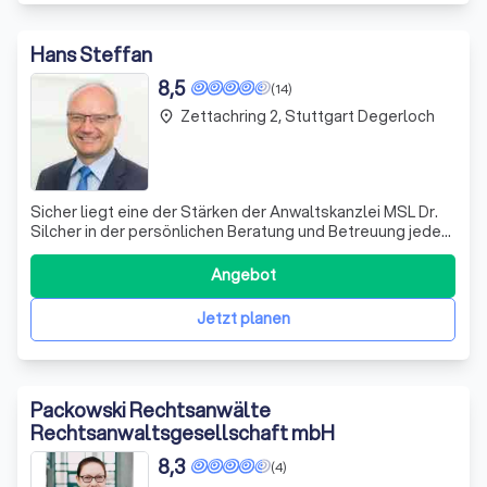
Hans Steffan
8,5
(14)
Zettachring 2, Stuttgart Degerloch
place
Sicher liegt eine der Stärken der Anwaltskanzlei MSL Dr.
Silcher in der persönlichen Beratung und Betreuung jedes
einzelnen Mandanten. Deshalb wollen wir Sie zunächst
möglichst gut kennenlernen: die Strukturen, die Abläufe,
Angebot
die Entwicklung, das Profil, die Stärken und
selbstverständlich auch möglic
Jetzt planen
Packowski Rechtsanwälte
Rechtsanwaltsgesellschaft mbH
8,3
(4)