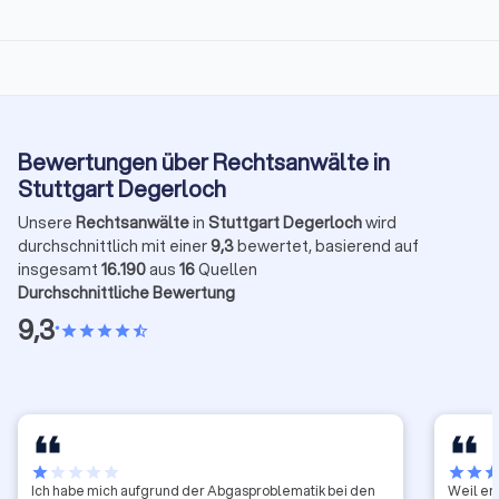
Bewertungen über Rechtsanwälte in
Stuttgart Degerloch
Unsere
Rechtsanwälte
in
Stuttgart Degerloch
wird
durchschnittlich mit einer
9,3
bewertet, basierend auf
insgesamt
16.190
aus
16
Quellen
Durchschnittliche Bewertung
9,3
•
star
star
star
star
star_half
star
star
star
star
star
star
star
sta
Ich habe mich aufgrund der Abgasproblematik bei den
Weil er