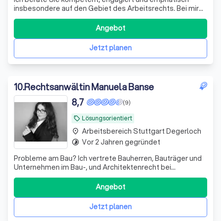
insbesondere auf den Gebiet des Arbeitsrechts. Bei mir
erhalten Sie schnell einen Termin für ein Erstgespräch,
dieses kann auch telefonisch oder virtuell stattfinden.
Angebot
Jetzt planen
10
.
Rechtsanwältin Manuela Banse
8,7
(9)
Lösungsorientiert
local_offer
Arbeitsbereich Stuttgart Degerloch
place
Vor 2 Jahren gegründet
timelapse
Probleme am Bau? Ich vertrete Bauherren, Bauträger und
Unternehmen im Bau-, und Architektenrecht bei
Baumängeln, Bauverzögerungen sowie Gewährleistungs-
und Vergütungsansprüchen
Angebot
Jetzt planen