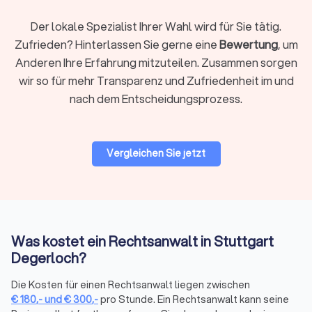
Rechtsgebiet identifizieren
Definieren Sie klar, welches Rechtsgebiet betroffen ist.
Der lokale Spezialist Ihrer Wahl wird für Sie tätig.
Arbeitsrecht, Familienrecht, Mietrecht, Strafrecht und andere
Zufrieden? Hinterlassen Sie gerne eine
Bewertung
, um
Bereiche erfordern jeweils spezialisiertes Wissen. Ein
Anderen Ihre Erfahrung mitzuteilen. Zusammen sorgen
Fachanwalt hat zusätzliche Qualifikationen und
nachgewiesene Erfahrung in seinem Gebiet.
wir so für mehr Transparenz und Zufriedenheit im und
nach dem Entscheidungsprozess.
Regionale oder überregionale Suche
Für viele Mandate ist ein Anwalt in Ihrer Nähe praktisch,
Vergleichen Sie jetzt
insbesondere wenn persönliche Treffen oder
Gerichtstermine vor Ort anstehen. Bei hochspezialisierten
Fragen kann auch ein überregionaler Experte sinnvoll sein, da
viel Kommunikation heute digital abläuft.
Was kostet ein Rechtsanwalt in Stuttgart
Bewertungen prüfen
Degerloch?
Bei Trustlocal finden Sie alle relevanten Bewertungen
gebündelt an einem Ort. Wir sammeln
Die Kosten für einen Rechtsanwalt liegen zwischen
Mandantenbewertungen von verschiedenen Plattformen und
€
180
,-
und
€
300
,-
pro Stunde. Ein Rechtsanwalt kann seine