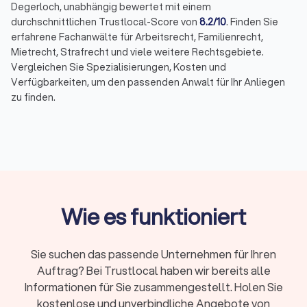
Degerloch, unabhängig bewertet mit einem
durchschnittlichen Trustlocal-Score von
8.2/10
. Finden Sie
erfahrene Fachanwälte für Arbeitsrecht, Familienrecht,
Mietrecht, Strafrecht und viele weitere Rechtsgebiete.
Vergleichen Sie Spezialisierungen, Kosten und
Verfügbarkeiten, um den passenden Anwalt für Ihr Anliegen
zu finden.
Das Wichtigste in Kürze
Wann Sie einen Anwalt brauchen:
Bei Fristen,
komplexen Fällen, Gerichtsverfahren oder hohen
Risiken
Erstberatung:
Gesetzlich begrenzt auf maximal
Wie es funktioniert
226,10 Euro, viele Kanzleien bieten 15-20 Minuten
kostenlos
Sie suchen das passende Unternehmen für Ihren
Fachanwalt:
24 Spezialisierungen in Deutschland,
Auftrag? Bei Trustlocal haben wir bereits alle
nachgewiesene Expertise durch Fortbildungen
Informationen für Sie zusammengestellt. Holen Sie
Kosten:
RVG-Gebühren, Stundensätze (180-350
kostenlose und unverbindliche Angebote von