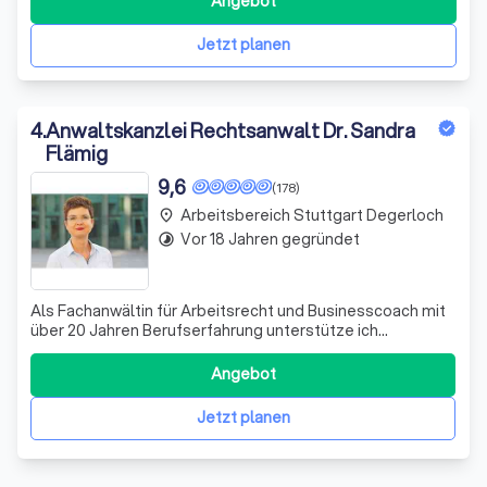
Angebot
Jetzt planen
4
.
Anwaltskanzlei Rechtsanwalt Dr. Sandra
Flämig
9,6
(178)
Arbeitsbereich Stuttgart Degerloch
place
Vor 18 Jahren gegründet
timelapse
Als Fachanwältin für Arbeitsrecht und Businesscoach mit
über 20 Jahren Berufserfahrung unterstütze ich
Arbeitgeber, Führungskräfte und Personalleiter in meiner
Kanzlei in Stuttgart.
Angebot
Jetzt planen