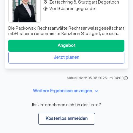
Zettachring 8, Stuttgart Degerloch
place
Vor 9 Jahren gegründet
timelapse
Die Packowski Rechtsanwälte Rechtsanwaltsgesellschaft
mbH ist eine renommierte Kanzlei in Stuttgart, die sich
durch ihre Expertise und ihren hohen Qualitätsanspruch
auszeichnet. Unter der Leitung von Rechtsanwalt Armin
Angebot
Packowski bieten wir unseren Mandanten eine
umfassende rechtliche Beratung und Ve
Jetzt planen
Aktualisiert: 05.08.2026 um 04:03
info
keyboard_arrow_down
Weitere Ergebnisse anzeigen
Ihr Unternehmen nicht in der Liste?
Kostenlos anmelden