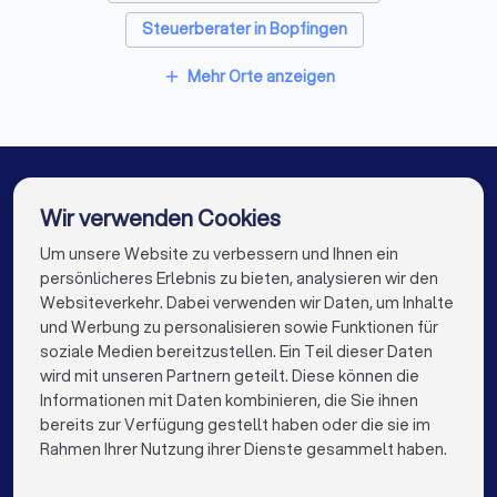
Steuerberater in Bopfingen
✓
Wie berechnen Sie Ihr Honorar - nach StBVV,
Pauschalpreise oder Stundensätze?
Steuerberater in Nördlingen
Mehr Orte anzeigen
add
✓
Wie schnell reagieren Sie in der Regel auf
Steuerberater in Bad Windsheim
Anfragen?
Steuerberater in Aalen
✓
Gibt es eine Vertretung bei Urlaub oder
Steuerberater in Schwäbisch Hall
Wir verwenden Cookies
Krankheit?
Steuerberater in Gaildorf
Steuerberater in Berlin
Um unsere Website zu verbessern und Ihnen ein
Die besten Steuerberater für Sie
persönlicheres Erlebnis zu bieten, analysieren wir den
Steuerberater in Hamburg
Websiteverkehr. Dabei verwenden wir Daten, um Inhalte
info@trustlocal.de
und Werbung zu personalisieren sowie Funktionen für
Steuerberater in München
Steuerberater in Köln
Diese Unterlagen sollten Sie mitbringen
soziale Medien bereitzustellen. Ein Teil dieser Daten
wird mit unseren Partnern geteilt. Diese können die
Steuerberater in Frankfurt am Main
Letzte Steuerbescheide
Informationen mit Daten kombinieren, die Sie ihnen
Übersicht über Einkunftsarten (Mieten, Kapitalerträge etc.)
bereits zur Verfügung gestellt haben oder die sie im
Steuerberater in Stuttgart
keyboard_arrow_down
FÜR PRIVATPERSONEN
Rahmen Ihrer Nutzung ihrer Dienste gesammelt haben.
Liste offener steuerlicher Fragen
Steuerberater in Düsseldorf
keyboard_arrow_down
FÜR FIRMEN
Bei Selbstständigen: Gewinnermittlung des Vorjahres