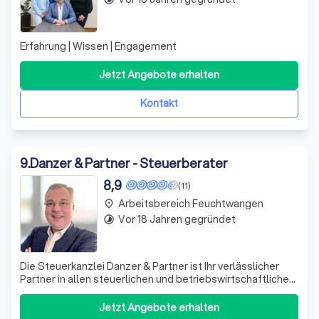
Erfahrung | Wissen | Engagement
Jetzt Angebote erhalten
Kontakt
9
.
Danzer & Partner - Steuerberater
8,9
(11)
Arbeitsbereich Feuchtwangen
place
Vor 18 Jahren gegründet
timelapse
Die Steuerkanzlei Danzer & Partner ist Ihr verlässlicher
Partner in allen steuerlichen und betriebswirtschaftlichen
Fragen. Mit unserem Fokus auf die Region
Nürnberg/Fürth/Stein, betreuen wir Mandanten
Jetzt Angebote erhalten
deutschlandweit. Unser Hauptgesellschafter, Claus