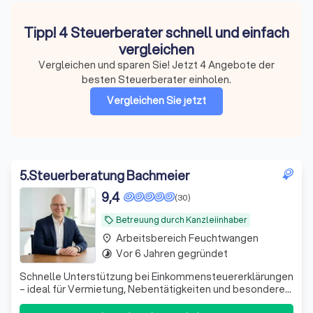
Tipp! 4 Steuerberater schnell und einfach
vergleichen
Vergleichen und sparen Sie! Jetzt 4 Angebote der
besten Steuerberater einholen.
Vergleichen Sie jetzt
5
.
Steuerberatung Bachmeier
9,4
(30)
Betreuung durch Kanzleiinhaber
local_offer
Arbeitsbereich Feuchtwangen
place
Vor 6 Jahren gegründet
timelapse
Schnelle Unterstützung bei Einkommensteuererklärungen
– ideal für Vermietung, Nebentätigkeiten und besondere
private Situationen. Persönlich und unkompliziert.