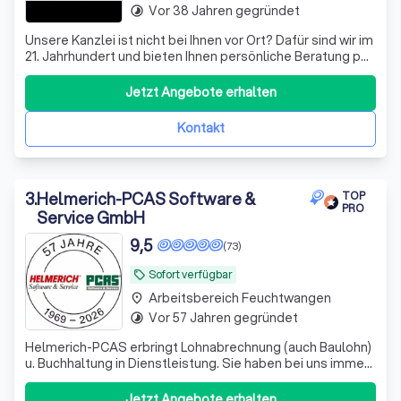
Vor 38 Jahren gegründet
timelapse
Unsere Kanzlei ist nicht bei Ihnen vor Ort? Dafür sind wir im
21. Jahrhundert und bieten Ihnen persönliche Beratung per
Video, WhatsApp und anderen Medien - wir sehen uns!
Datenaustausch - digital
Jetzt Angebote erhalten
Kontakt
3
.
Helmerich-PCAS Software &
TOP
PRO
Service GmbH
9,5
(73)
Sofort verfügbar
local_offer
Arbeitsbereich Feuchtwangen
place
Vor 57 Jahren gegründet
timelapse
Helmerich-PCAS erbringt Lohnabrechnung (auch Baulohn)
u. Buchhaltung in Dienstleistung. Sie haben bei uns immer
einen festen Ansprechpartner, den Sie per Telefon,
Telefax oder eMail erreichen können.
Jetzt Angebote erhalten