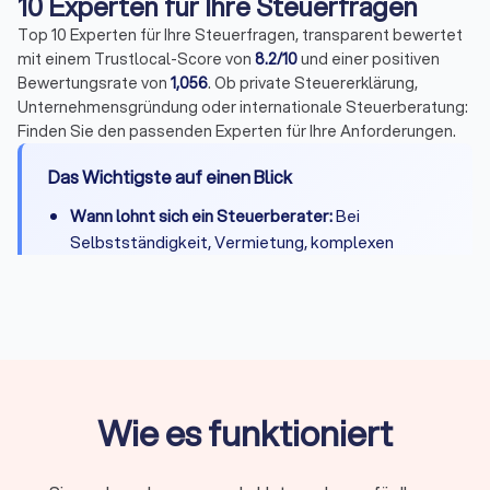
10 Experten für Ihre Steuerfragen
Top 10 Experten für Ihre Steuerfragen, transparent bewertet
mit einem Trustlocal-Score von
8.2/10
und einer positiven
Bewertungsrate von
1,056
. Ob private Steuererklärung,
Unternehmensgründung oder internationale Steuerberatung:
Finden Sie den passenden Experten für Ihre Anforderungen.
Das Wichtigste auf einen Blick
Wann lohnt sich ein Steuerberater:
Bei
Selbstständigkeit, Vermietung, komplexen
Steuerfragen oder wenn Zeitersparnis die
Kosten übersteigt
Kosten:
Private Steuererklärung 300-800 Euro,
Unternehmen je nach Umfang deutlich mehr
Qualifikation:
Bestellung durch
Steuerberaterkammer ist Pflicht, Fachberater-
Wie es funktioniert
Titel zeigen Spezialisierung
Online oder vor Ort:
Beide Modelle haben