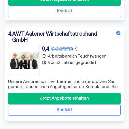
Kontakt
4
.
AWT Aalener Wirtschaftstreuhand
GmbH
9,4
(15)
Arbeitsbereich Feuchtwangen
place
Vor 53 Jahren gegründet
timelapse
Unsere Ansprechpartner beraten und unterstützen Sie
gerne in steuerlichen Angelegenheiten. Kontaktieren Sie
uns einfach - wir sind gerne für Sie da!
Jetzt Angebote erhalten
Kontakt