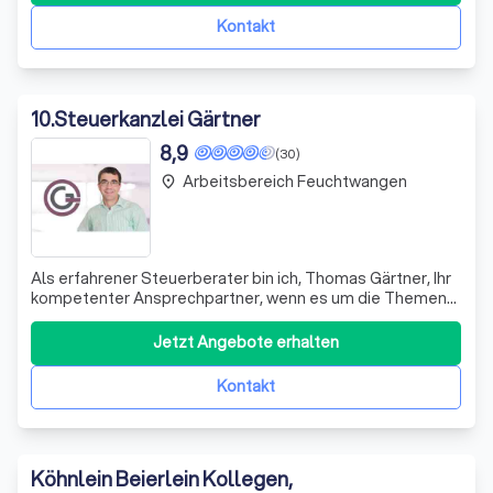
Danzer, ist seit 1995 Steuerberater und seit 200
Kontakt
10
.
Steuerkanzlei Gärtner
8,9
(30)
Arbeitsbereich Feuchtwangen
place
Als erfahrener Steuerberater bin ich, Thomas Gärtner, Ihr
kompetenter Ansprechpartner, wenn es um die Themen
Rechnungsstellung, Buchführung und Steuern geht. Ich
weiß, dass diese Themen für viele Freiberufler im
Jetzt Angebote erhalten
Heilberuf eine Herausforderung darstellen können. Ob Sie
als Selbstständiger mit oder oh
Kontakt
Köhnlein Beierlein Kollegen,