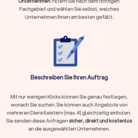
Unternehmen
. Filtern Sie nach dem richtigen
Komplexe steuerliche Sachverhalte vorliegen wie
Fachgebiet und wählen Sie selbst, welches
Auslandseinkünfte, Erbschaften oder Beteiligungen
Unternehmen Ihnen am besten gefällt.
Laufende Buchhaltung, Jahresabschlüsse oder
Umsatzsteuervoranmeldungen benötigen
Steueroptimierung und proaktive Gestaltungsberatung
gewünscht sind
Als Faustregel gilt: Wenn die mögliche Steuerersparnis oder
Zeitersparnis die Kosten übersteigt, ist die Investition
sinnvoll.
Beschreiben Sie Ihren Auftrag
Steuerberater vor Ort oder digital wählen?
Moderne Steuerberatung findet längst nicht mehr nur im
Mit nur wenigen Klicks können Sie genau festlegen,
klassischen Büro statt. Digitale Kanzleien bieten ihre
wonach Sie suchen. Sie können auch Angebote von
Dienstleistungen vollständig online an, von der
mehreren Dienstleistern (max. 4) gleichzeitig einholen.
Belegübermittlung bis zur Videoberatung. Beide Modelle
Sie senden diese Anfragen
sicher, direkt und kostenlos
haben Vorzüge:
an die ausgewählten Unternehmen.