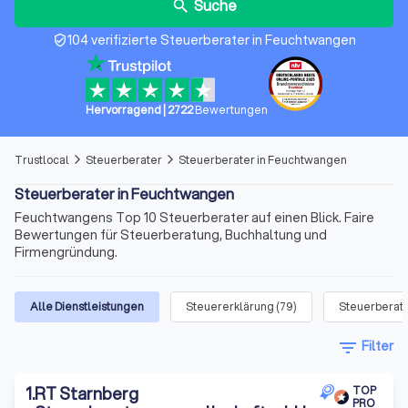
Suche
search
104 verifizierte Steuerberater in Feuchtwangen
verified_user
Hervorragend
|
2722
Bewertungen
Trustlocal
Steuerberater
Steuerberater in Feuchtwangen
arrow_forward_ios
arrow_forward_ios
Steuerberater in Feuchtwangen
Feuchtwangens Top 10 Steuerberater auf einen Blick. Faire
Bewertungen für Steuerberatung, Buchhaltung und
Firmengründung.
Alle Dienstleistungen
Steuererklärung
(
79
)
Steuerberat
filter_list
Filter
1
.
RT Starnberg
TOP
PRO