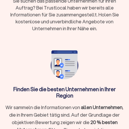
Sie suchen das passende Unternehmen für Ihren
Vorteile – persönlicher Kontakt oder flexible
Auftrag? Bei Trustlocal haben wir bereits alle
digitale Zusammenarbeit
Informationen für Sie zusammengestellt. Holen Sie
Erstgespräch:
Viele Kanzleien bieten 15-20
kostenlose und unverbindliche Angebote von
Minuten kostenlos an
Unternehmen in Ihrer Nähe ein.
Wann brauche ich überhaupt einen
Steuerberater?
Nicht in jeder Situation ist ein Steuerberater zwingend
erforderlich. Für einfache Arbeitnehmer-Steuererklärungen
ohne Zusatzeinkünfte reicht oft die Software ELSTER oder
ein Lohnsteuerhilfeverein. Ein Steuerberater lohnt sich
Finden Sie die besten Unternehmen in Ihrer
besonders, wenn Sie:
Region
Selbstständig, freiberuflich tätig sind oder ein
Wir sammeln die Informationen von
allen Unternehmen
,
Unternehmen führen
die in Ihrem Gebiet tätig sind. Auf der Grundlage der
Einkünfte aus Vermietung, Kapitalvermögen oder anderen
objektiven Bewertung zeigen wir die
20 % besten
Einkunftsarten haben