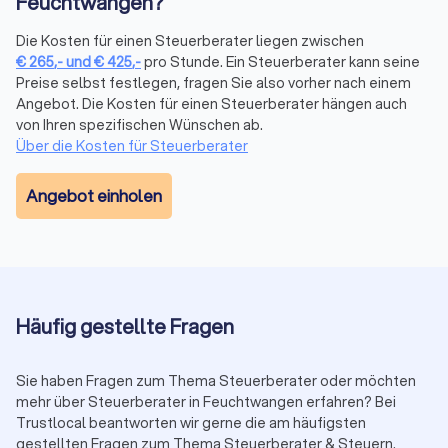
Feuchtwangen?
Steuerberaterkammer ist die Grundvoraussetzung. Darüber
hinaus verfügen manche Berater über Zusatzqualifikationen
Die Kosten für einen Steuerberater liegen zwischen
als Fachberater, etwa für Internationales Steuerrecht,
€
265
,-
und
€
425
,-
pro Stunde. Ein Steuerberater kann seine
Unternehmensnachfolge oder spezifische Branchen. Prüfen
Preise selbst festlegen, fragen Sie also vorher nach einem
Sie, ob eine Spezialisierung zu Ihrer Situation passt.
Angebot. Die Kosten für einen Steuerberater hängen auch
Trustlocal zeigt Ihnen in den Profilen transparent, welche
von Ihren spezifischen Wünschen ab.
Qualifikationen und Schwerpunkte jede Kanzlei mitbringt.
Über die Kosten für Steuerberater
Proaktive Beratung statt reiner Abwicklung:
Ein guter Berater
kommt mit Vorschlägen auf Sie zu, weist auf Fristen hin und
Angebot einholen
zeigt Gestaltungsmöglichkeiten auf. Eine reine Abwicklung
ohne strategische Hinweise reicht bei komplexen Mandaten
nicht aus.
Transparente Kommunikation:
Verständliche Erklärungen
ohne unnötiges Fachchinesisch, klare Aussagen zu Kosten
und realistische Einschätzungen zu Ihrer Steuersituation
Häufig gestellte Fragen
schaffen Vertrauen.
Digitalisierung und Erreichbarkeit:
Moderne Arbeitsweise mit
Sie haben Fragen zum Thema Steuerberater oder möchten
digitaler Belegübermittlung, zeitgemäßer Software und
mehr über Steuerberater in Feuchtwangen erfahren? Bei
angemessene Reaktionszeit auf Anfragen erleichtern die
Trustlocal beantworten wir gerne die am häufigsten
Zusammenarbeit erheblich.
gestellten Fragen zum Thema Steuerberater & Steuern.