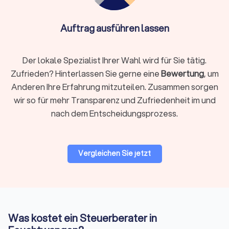
DSGVO-konforme Datenverarbeitung und die
Nutzung sicherer Software wie DATEV
Unternehmen online. Die Qualifikation ist essentiell –
Auftrag ausführen lassen
auch ein Online-Steuerberater muss von der
Steuerberaterkammer bestellt sein.
Der lokale Spezialist Ihrer Wahl wird für Sie tätig.
Zufrieden? Hinterlassen Sie gerne eine
Bewertung
, um
Auf Trustlocal finden Sie beide Varianten übersichtlich
Anderen Ihre Erfahrung mitzuteilen. Zusammen sorgen
dargestellt, sodass Sie selbst entscheiden können, was
wir so für mehr Transparenz und Zufriedenheit im und
besser zu Ihnen passt. Nutzen Sie unsere Filterfunktion, um
nach dem Entscheidungsprozess.
gezielt nach lokalen Beratern in Feuchtwangen oder digitalen
Kanzleien zu suchen.
Vergleichen Sie jetzt
Woran Sie einen guten Steuerberater
erkennen
Nicht nur die fachliche Qualifikation zählt, sondern auch die
Art der Zusammenarbeit. Ein guter Steuerberater zeichnet
sich durch mehrere Merkmale aus:
Was kostet ein Steuerberater in
Qualifikation und Spezialisierung:
Die Bestellung durch die