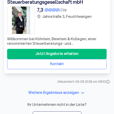
Steuerberatungsgesellschaft mbH
7,3
(5)
Jahnstraße 3, Feuchtwangen
place
Willkommen bei Köhnlein, Beierlein & Kollegen, einer
renommierten Steuerberatungs- und
Wirtschaftsprüfungsgesellschaft mit einer
beeindruckenden Geschichte, die bis ins Jahr 1956
Jetzt Angebote erhalten
zurückreicht. Unser Team aus erfahrenen Steuerberatern
und Wirtschaftsprüfern hat sich der Bereitstellung
Kontakt
erstklassiger D
Aktualisiert: 06.08.2026 um 08:52
info
keyboard_arrow_down
Weitere Ergebnisse anzeigen
Ihr Unternehmen nicht in der Liste?