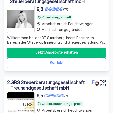
Steuerberatungsgesellschaft mbH
9,8
(72)
Zuverlässig, schnell
local_offer
Arbeitsbereich Feuchtwangen
place
Vor 5 Jahren gegründet
timelapse
Willkommen bei der RT Starnberg, Ihrem Partner im
Bereich der Steueroptimierung und Steuergestaltung. Wir
legen unseren Fokus auf individuelle Optimierung Ihrer
Steuerlast.
Jetzt Angebote erhalten
Kontakt
2
.
GRS Steuerberatungsgesellschaft
TOP
PRO
Treuhandgesellschaft mbH
9,5
(77)
Gratis Kennenlerngespräch
local_offer
Arbeitsbereich Feuchtwangen
place