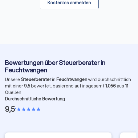
Kostenlos anmelden
Bewertungen über Steuerberater in
Feuchtwangen
Unsere
Steuerberater
in
Feuchtwangen
wird durchschnittlich
mit einer
9,5
bewertet, basierend auf insgesamt
1.056
aus
11
Quellen
Durchschnittliche Bewertung
9,5
•
star
star
star
star
star