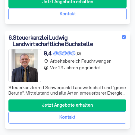
Jetzt Angebote erhalten
Kontakt
6
.
Steuerkanzlei Ludwig
Landwirtschaftliche Buchstelle
9,4
(12)
Arbeitsbereich Feuchtwangen
place
Vor 23 Jahren gegründet
timelapse
Steuerkanzlei mit Schwerpunkt Landwirtschaft und "grüne
Berufe", Mittelstand und alle Arten erneuerbarer Energien,
sowie alle Spezialfragen zur Strukturierung und
Diversifizierung von Unternehmen.
Jetzt Angebote erhalten
Kontakt