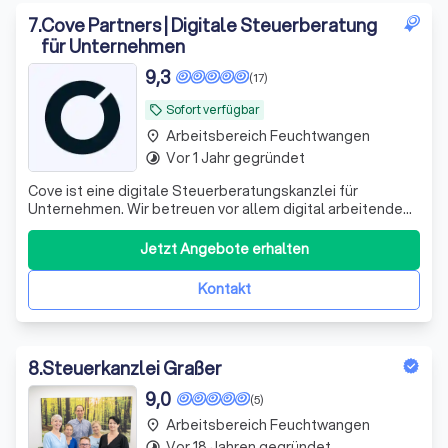
7
.
Cove Partners | Digitale Steuerberatung
für Unternehmen
9,3
(17)
Sofort verfügbar
local_offer
Arbeitsbereich Feuchtwangen
place
Vor 1 Jahr gegründet
timelapse
Cove ist eine digitale Steuerberatungskanzlei für
Unternehmen. Wir betreuen vor allem digital arbeitende
Kapitalgesellschaften – GmbH, UG und AG – mit laufender
Finanzbuchhaltung, Umsatzsteuervoranmeldungen,
Jetzt Angebote erhalten
Jahresabschlüssen, Steuererklärungen und
Lohnbuchhaltung. Unsere Arbeitsweise ist konsequen
Kontakt
8
.
Steuerkanzlei Graßer
9,0
(5)
Arbeitsbereich Feuchtwangen
place
Vor 18 Jahren gegründet
timelapse