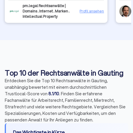
wärmstes empfehlen. Wir freuen uns auf eine weitee
(Prosa)
pm.legal Rechtsanwälte |
langjährige Zusammenarbeit. Danke!
Klagesc
Domains . Internet . Marken .
Profil ansehen
Koblenz
Intellectual Property
meiner 
Urteile
bekamen
Verfahr
weiterg
wurde le
die Kla
Fakten/
kann ic
Top 10 der Rechtsanwälte in Gauting
Entdecken Sie die Top 10 Rechtsanwälte in Gauting,
unabhängig bewertet mit einem durchschnittlichen
Trustlocal-Score von
8.1/10
. Finden Sie erfahrene
Fachanwälte für Arbeitsrecht, Familienrecht, Mietrecht,
Strafrecht und viele weitere Rechtsgebiete. Vergleichen Sie
Spezialisierungen, Kosten und Verfügbarkeiten, um den
passenden Anwalt für Ihr Anliegen zu finden.
Das Wichtigste in Kürze