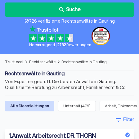
Suche
search
726 verifizierte Rechtsanwälte in Gauting
verified_user
Hervorragend
|
2732
Bewertungen
Trustlocal
Rechtsanwälte
Rechtsanwälte in Gauting
arrow_forward_ios
arrow_forward_ios
Rechtsanwälte in Gauting
Von Experten geprüft: Die besten Anwälte in Gauting.
Qualifizierte Beratung zu Arbeitsrecht, Familienrecht & Co.
Alle Dienstleistungen
Unterhalt
(
479
)
Arbeit, Einkommen 
filter_list
Filter
1
.
Anwalt Arbeitsrecht DR. THORN