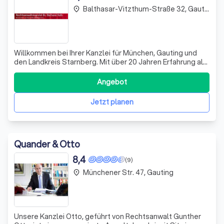
Balthasar-Vitzthum-Straße 32, Gauting
place
Willkommen bei Ihrer Kanzlei für München, Gauting und
den Landkreis Starnberg. Mit über 20 Jahren Erfahrung als
Rechtsanwältin und Fachanwältin für Arbeitsrecht, biete
ich Ihnen kompetente Beratung und Vertretung in
Angebot
verschiedenen Rechtsgebieten. Meine Schwerpunkte
liegen im Arbeitsrecht, Familienrec
Jetzt planen
Quander & Otto
8,4
(9)
Münchener Str. 47, Gauting
place
Unsere Kanzlei Otto, geführt von Rechtsanwalt Gunther