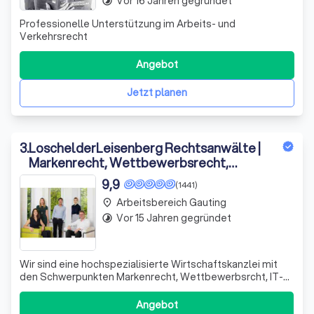
Vor 16 Jahren gegründet
timelapse
Professionelle Unterstützung im Arbeits- und
Verkehrsrecht
Angebot
Jetzt planen
3
.
LoschelderLeisenberg Rechtsanwälte |
Markenrecht, Wettbewerbsrecht,
Medienrecht, Urheberrecht, Designrecht
9,9
(1441)
& IT Recht
Arbeitsbereich Gauting
place
Vor 15 Jahren gegründet
timelapse
Wir sind eine hochspezialisierte Wirtschaftskanzlei mit
den Schwerpunkten Markenrecht, Wettbewerbsrcht, IT-
Recht und Medienrecht. Unsere Mandanten beraten wir
auf höchstem Niveau!
Angebot