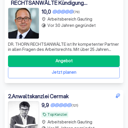
RECHTSANWÄLTE Kündigung
Aufhebungsvertrag Abfindung
10,0
(79)
Arbeitsbereich Gauting
place
Vor 30 Jahren gegründet
timelapse
DR. THORN RECHTSANWÄLTE ist Ihr kompetenter Partner
in allen Fragen des Arbeitsrechts. Mit über 25 Jahren
Erfahrung und spezialisiertem Fachwissen stehen wir
Ihnen in München zur Seite. Unser Team besteht aus
Angebot
engagierten Anwälten, darunter eine Fachanwältin für
Arbeitsrecht mit langjähriger Praxiser
Jetzt planen
2
.
Anwaltskanzlei Cermak
9,9
(121)
Top Kanzlei
local_offer
Arbeitsbereich Gauting
place