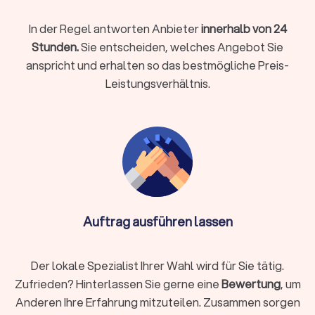
Sorgerecht oder bei strafrechtlichen Vorwürfen: Ein
kompetenter Anwalt ist Ihr Partner in rechtlich schwierigen
In der Regel antworten Anbieter
innerhalb von 24
Momenten.
Stunden.
Sie entscheiden, welches Angebot Sie
anspricht und erhalten so das bestmögliche Preis-
Leistungsverhältnis.
So finden Sie den richtigen Rechtsanwalt
Die Auswahl des passenden Anwalts ist entscheidend für den
Erfolg Ihrer Rechtssache. Nicht jeder Anwalt passt zu jedem
Fall. Diese Schritte helfen Ihnen bei der Suche:
Rechtsgebiet identifizieren
Definieren Sie klar, welches Rechtsgebiet betroffen ist.
Arbeitsrecht, Familienrecht, Mietrecht, Strafrecht und andere
Auftrag ausführen lassen
Bereiche erfordern jeweils spezialisiertes Wissen. Ein
Fachanwalt hat zusätzliche Qualifikationen und
nachgewiesene Erfahrung in seinem Gebiet.
Der lokale Spezialist Ihrer Wahl wird für Sie tätig.
Zufrieden? Hinterlassen Sie gerne eine
Bewertung
, um
Anderen Ihre Erfahrung mitzuteilen. Zusammen sorgen
Regionale oder überregionale Suche