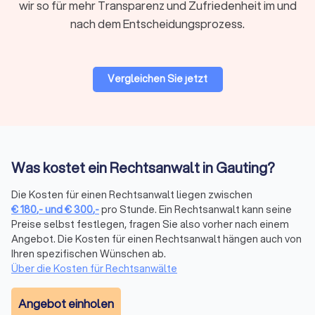
wir so für mehr Transparenz und Zufriedenheit im und
Für viele Mandate ist ein Anwalt in Ihrer Nähe praktisch,
nach dem Entscheidungsprozess.
insbesondere wenn persönliche Treffen oder
Gerichtstermine vor Ort anstehen. Bei hochspezialisierten
Fragen kann auch ein überregionaler Experte sinnvoll sein, da
viel Kommunikation heute digital abläuft.
Vergleichen Sie jetzt
Bewertungen prüfen
Bei Trustlocal finden Sie alle relevanten Bewertungen
gebündelt an einem Ort. Wir sammeln
Was kostet ein Rechtsanwalt in Gauting?
Mandantenbewertungen von verschiedenen Plattformen und
fassen sie in einem übersichtlichen Trustlocal Score
Die Kosten für einen Rechtsanwalt liegen zwischen
zusammen. So sehen Sie auf einen Blick, wie andere
€
180
,-
und
€
300
,-
pro Stunde. Ein Rechtsanwalt kann seine
Mandanten die Kommunikation, Erfolgsquote und Betreuung
Preise selbst festlegen, fragen Sie also vorher nach einem
bewerten, ohne verschiedene Websites durchsuchen zu
Angebot. Die Kosten für einen Rechtsanwalt hängen auch von
müssen.
Ihren spezifischen Wünschen ab.
Über die Kosten für Rechtsanwälte
Erstberatung nutzen
Angebot einholen
Viele Anwälte bieten eine Erstberatung an, um Ihren Fall zu