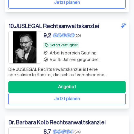
Jetzt planen
10
.
JUSLEGAL Rechtsanwaltskanzlei
9,2
(20)
Sofort verfügbar
local_offer
Arbeitsbereich Gauting
place
Vor 15 Jahren gegründet
timelapse
Die JUSLEGAL Rechtsanwaltskanzlei ist eine
spezialisierte Kanzlei, die sich auf verschiedene
Rechtsgebiete des Wirtschaftsrechts konzentriert.
Unsere Expertise umfasst das gesamt Wirtschaftsrecht
Angebot
mit den angrenzenden Rechtsgebieten, Arbeitsrecht,
Bank- und Kapitalmarktrecht sowie Medizinrecht. Wir v
Jetzt planen
Dr. Barbara Kolb Rechtsanwaltskanzlei
8,7
(24)