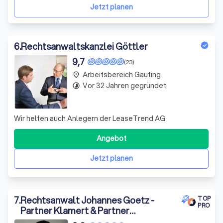
als Ratgeber und Umsetzer von Lösungen.
Jetzt planen
6
.
Rechtsanwaltskanzlei Göttler
9,7
(23)
Arbeitsbereich Gauting
place
Vor 32 Jahren gegründet
timelapse
Wir helfen auch Anlegern der LeaseTrend AG
Angebot
Jetzt planen
7
.
Rechtsanwalt Johannes Goetz -
TOP
PRO
Partner Klamert & Partner
PartGmbB