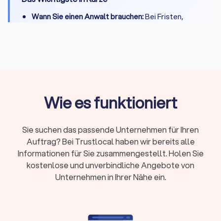
Wann Sie einen Anwalt brauchen:
Bei Fristen,
komplexen Fällen, Gerichtsverfahren oder hohen
Risiken
Erstberatung:
Gesetzlich begrenzt auf maximal
226,10 Euro, viele Kanzleien bieten 15-20 Minuten
kostenlos
Fachanwalt:
24 Spezialisierungen in Deutschland,
Wie es funktioniert
nachgewiesene Expertise durch Fortbildungen
Kosten:
RVG-Gebühren, Stundensätze (180-350
Sie suchen das passende Unternehmen für Ihren
Euro) oder Pauschalpreise je nach Fall
Auftrag? Bei Trustlocal haben wir bereits alle
Rechtsschutz:
Prüfen Sie Versicherungsschutz
Informationen für Sie zusammengestellt. Holen Sie
oder Prozesskostenhilfe bei geringem
kostenlose und unverbindliche Angebote von
Einkommen
Unternehmen in Ihrer Nähe ein.
Wann brauche ich überhaupt einen