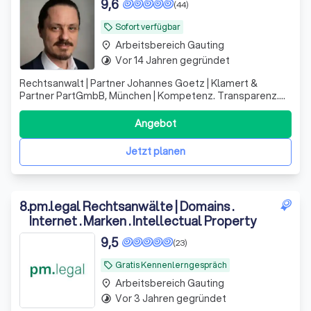
9,6
(44)
Sofort verfügbar
local_offer
Arbeitsbereich Gauting
place
Vor 14 Jahren gegründet
timelapse
Rechtsanwalt | Partner Johannes Goetz | Klamert &
Partner PartGmbB, München | Kompetenz. Transparenz.
Vertrauen.
Angebot
Jetzt planen
8
.
pm.legal Rechtsanwälte | Domains .
Internet . Marken . Intellectual Property
9,5
(23)
Gratis Kennenlerngespräch
local_offer
Arbeitsbereich Gauting
place
Vor 3 Jahren gegründet
timelapse