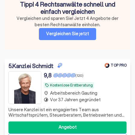
Tipp! 4 Rechtsanwälte schnell und
einfach vergleichen
Vergleichen und sparen Sie! Jetzt 4 Angebote der
besten Rechtsanwälte einholen.
Vergleichen Sie jetzt
5
.
Kanzlei Schmidt
TOP PRO
9,8
(120)
Kostenlose Erstberatung
local_offer
Arbeitsbereich Gauting
place
Vor 37 Jahren gegründet
timelapse
Unsere Kanzlei ist ein engagiertes Team aus
Wirtschaftsprüfern, Steuerberatern, Betriebswirten und
Fachanwälten. Seit 1995 unterstützen wir unsere
Mandanten erfolgreich in schwierigen Finanzsituationen.
Angebot
Wir sehen uns nicht nur als Ansprechpartner, sondern auch