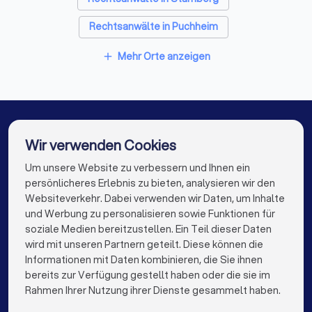
Die Erstberatung: Vorbereitung und wichtige
Fragen
Rechtsanwälte in Puchheim
Das erste Gespräch mit einem Anwalt dient der
gegenseitigen Einschätzung. Sie prüfen, ob der Anwalt zu
Rechtsanwälte in Grünwald
Mehr Orte anzeigen
add
Ihnen passt, und der Anwalt bewertet, ob er Ihren Fall
Rechtsanwälte in Eichenau
übernehmen kann und möchte.
Rechtsanwälte in Gröbenzell
Diese Unterlagen sollten Sie mitbringen
Rechtsanwälte in Olching
Wir verwenden Cookies
Alle relevanten Dokumente (Verträge, Kündigungen,
Rechtsanwälte in Fürstenfeldbruck
Um unsere Website zu verbessern und Ihnen ein
Die besten Rechtsanwälte für Sie
Mahnungen, Gerichtsbescheide etc.)
persönlicheres Erlebnis zu bieten, analysieren wir den
Chronologische Übersicht der Ereignisse
Rechtsanwälte in Berlin
Rechtsanwälte in Hamburg
Websiteverkehr. Dabei verwenden wir Daten, um Inhalte
info@trustlocal.de
Korrespondenz mit der Gegenseite
und Werbung zu personalisieren sowie Funktionen für
Rechtsanwälte in München
Rechtsanwälte in Köln
soziale Medien bereitzustellen. Ein Teil dieser Daten
Beweismittel (E-Mails, Fotos, Zeugenaussagen)
wird mit unseren Partnern geteilt. Diese können die
Rechtsanwälte in Frankfurt am Main
Ihre konkreten Fragen und Ziele
Informationen mit Daten kombinieren, die Sie ihnen
bereits zur Verfügung gestellt haben oder die sie im
Rechtsanwälte in Stuttgart
keyboard_arrow_down
FÜR PRIVATPERSONEN
Rahmen Ihrer Nutzung ihrer Dienste gesammelt haben.
Diese Fragen sollten Sie stellen
Rechtsanwälte in Düsseldorf
keyboard_arrow_down
FÜR FIRMEN