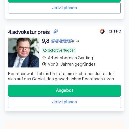
Jetzt planen
4
.
advokatur preis
TOP PRO
9,8
(69)
Sofort verfügbar
local_offer
Arbeitsbereich Gauting
place
Vor 31 Jahren gegründet
timelapse
Rechtsanwalt Tobias Preis ist ein erfahrener Jurist, der
sich auf das Gebiet des gewerblichen Rechtsschutzes
spezialisiert hat. Mit Sitz in Koblenz und München, hat er
seine juristische Ausbildung an der renommierten
Angebot
Johannes-Gutenberg-Universität Mainz absolviert und ist
seit 1995 als Rechtsanwalt
Jetzt planen