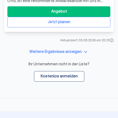
Otto, ist eine renommierte Anwaltskanzlei mit Sitz in
Gauting. Wir sind spezialisiert auf verschiedene
Rechtsgebiete und bieten unseren Mandanten eine
Angebot
umfassende und kompetente Rechtsberatung. Unsere
Berufsbezeichnung "Rechtsanwalt" wurde uns auf
Jetzt planen
Aktualisiert: 05.08.2026 um 20:31
info
keyboard_arrow_down
Weitere Ergebnisse anzeigen
Ihr Unternehmen nicht in der Liste?
Kostenlos anmelden