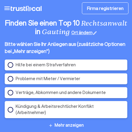
menu
Firma registrieren
Finden Sie einen Top 10
Rechtsanwalt
in
Gauting
Ort ändern
edit
Bitte wählen Sie Ihr Anliegen aus (zusätzliche Optionen
bei „Mehr anzeigen")
Hilfe bei einem Strafverfahren
Probleme mit Mieter / Vermieter
Verträge, Abkommen und andere Dokumente
Kündigung & Arbeitsrechtlicher Konflikt
(Arbeitnehmer)
Mehr anzeigen
add