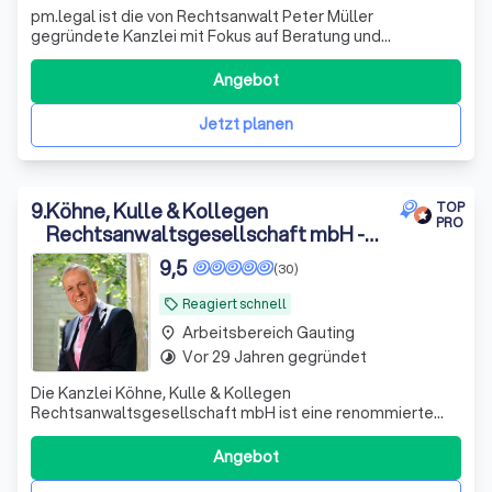
pm.legal ist die von Rechtsanwalt Peter Müller
gegründete Kanzlei mit Fokus auf Beratung und
Vertretung in den Bereichen IP (Intellectual Property) und
IT (Informationstechnologie) im Herzen von München. Die
Angebot
Kernkompetenzen von pm.legal liegen im
Online-/Internetrecht und im Markenrecht, Domainrecht
Jetzt planen
9
.
Köhne, Kulle & Kollegen
TOP
PRO
Rechtsanwaltsgesellschaft mbH -
München
9,5
(30)
Reagiert schnell
local_offer
Arbeitsbereich Gauting
place
Vor 29 Jahren gegründet
timelapse
Die Kanzlei Köhne, Kulle & Kollegen
Rechtsanwaltsgesellschaft mbH ist eine renommierte
Rechtsanwaltsgesellschaft in Deutschland. Wir vertreten
engagiert die Interessen unserer Mandanten bundesweit
Angebot
vor allen Amts-, Land- und Oberlandesgerichten sowie
allen Gerichten der Arbeits-, Sozial-, Verwaltungs