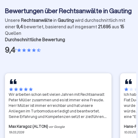
Bewertungen über Rechtsanwälte in Gauting
Unsere
Rechtsanwälte
in
Gauting
wird durchschnittlich mit
einer
9,4
bewertet, basierend auf insgesamt
21.695
aus
15
Quellen
Durchschnittliche Bewertung
9,4
•
star
star
star
star
star_half
star
star
star
star
star
star
star
sta
Wir arbeiten schon seit vielen Jahren mit Rechtsanwalt
Ich hab
Peter Müller zusammen und es ist immer eine Freude.
Fiat Du
Herr Müller ist immer erreichbar und hat unsere
wurde g
Anliegen im Turbomodus erledigt und beantwortet.
würde. 
Seine Erfahrung und Kompetenzen setzt er zielführend
eine "E
ein und hat auch immer die Kosten-Nutzen Seite im
Marc Fr
Max Karagoz (ALTON)
Hans-P
vor Google
Blick. Seine Ergebnisse sprechen für ihn. Wir sind
"produz
19.03.2026
10.03.202
vollstens zufrieden mit Herrn Müller und können ihn nur
die die