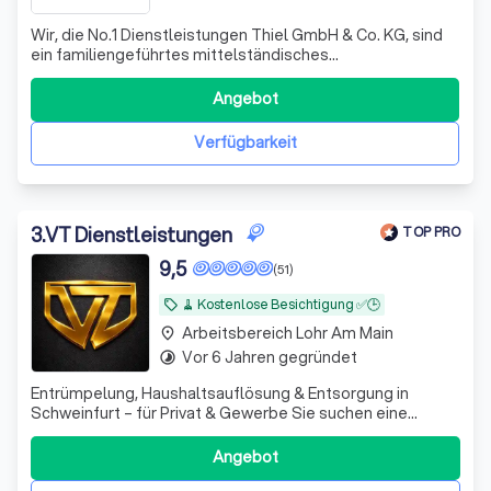
Wir, die No.1 Dienstleistungen Thiel GmbH & Co. KG, sind
ein familiengeführtes mittelständisches
Gebäudereinigungsunternehmen mit Standort in
Würzburg. Seit der Unternehmensgründung im Jahre
Angebot
2006 haben wir uns kontinuierlich qualifiziert,
weiterentwickelt und einen glücklichen Kundenstamm
Verfügbarkeit
aufgebaut.
3
.
VT Dienstleistungen
TOP PRO
9,5
(51)
🧹 Kostenlose Besichtigung ✅🕒
local_offer
Arbeitsbereich Lohr Am Main
place
Vor 6 Jahren gegründet
timelapse
Entrümpelung, Haushaltsauflösung & Entsorgung in
Schweinfurt – für Privat & Gewerbe Sie suchen eine
professionelle Entrümpelung in Schweinfurt oder eine
zuverlässige Haushaltsauflösung im Raum Schweinfurt
Angebot
(bis 60 km)? Wir sind Ihr Ansprechpartner für private und