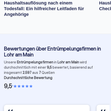
Haushaltsauflösung nach einem
Haush
Todesfall: Ein hilfreicher Leitfaden für
Check
Angehörige
Bewertungen über Entrümpelungsfirmen in
Lohr am Main
Unsere
Entrümpelungsfirmen
in
Lohr am Main
wird
durchschnittlich mit einer
9,5
bewertet, basierend auf
insgesamt
2.597
aus
7
Quellen
Durchschnittliche Bewertung
9,5
•
star
star
star
star
star