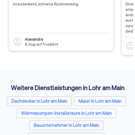
Alles bestens, schnelle Rückmeldung.
Direk
empfa
ander
aus t
zurüc
desha
dass 
Alexandra
account_circle
auszu
account_circl
6. Aug.
auf
Trustpilot
weite
Rückm
entsc
Etwas
Auffi
Weitere Dienstleistungen in Lohr am Main
Dachdecker in Lohr am Main
Maler in Lohr am Main
Wärmepumpen-Installateure in Lohr am Main
Bauunternehmer in Lohr am Main