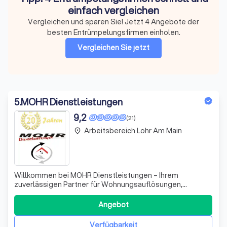
einfach vergleichen
Vergleichen und sparen Sie! Jetzt 4 Angebote der
besten Entrümpelungsfirmen einholen.
Vergleichen Sie jetzt
5
.
MOHR Dienstleistungen
9,2
(21)
Arbeitsbereich Lohr Am Main
place
Willkommen bei MOHR Dienstleistungen – Ihrem
zuverlässigen Partner für Wohnungsauflösungen,
Entrümpelungen und Räumungen in Würzburg und
Umgebung. Wir sind ein traditionsreiches Unternehmen,
Angebot
das sich durch langjährige Erfahrung und umfassende
Expertise auszeichnet. Ob es um die Auflösung eines
Verfügbarkeit