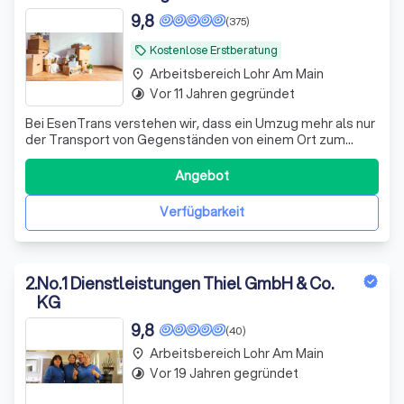
9,8
(375)
Kostenlose Erstberatung
local_offer
Arbeitsbereich Lohr Am Main
place
Vor 11 Jahren gegründet
timelapse
Bei EsenTrans verstehen wir, dass ein Umzug mehr als nur
der Transport von Gegenständen von einem Ort zum
anderen ist. Es ist ein bedeutender Schritt in Ihrem Leben,
sei es durch den Wechsel in ein neues Zuhause oder durch
Angebot
die Neugestaltung Ihres aktuellen Wohnraums. Deshalb
bieten wir Ihnen einen u
Verfügbarkeit
2
.
No.1 Dienstleistungen Thiel GmbH & Co.
KG
9,8
(40)
Arbeitsbereich Lohr Am Main
place
Vor 19 Jahren gegründet
timelapse