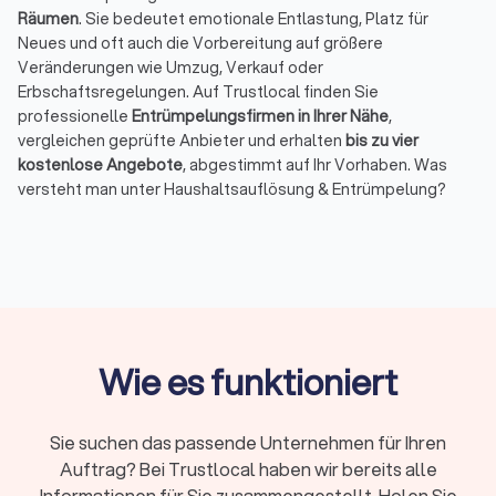
Räumen
. Sie bedeutet emotionale Entlastung, Platz für
Neues und oft auch die Vorbereitung auf größere
Veränderungen wie Umzug, Verkauf oder
Erbschaftsregelungen. Auf Trustlocal finden Sie
professionelle
Entrümpelungsfirmen in Ihrer Nähe
,
vergleichen geprüfte Anbieter und erhalten
bis zu vier
kostenlose Angebote
, abgestimmt auf Ihr Vorhaben. Was
versteht man unter Haushaltsauflösung & Entrümpelung?
Bei einer Haushaltsauflösung räumt ein Dienstleister den
gesamten Hausstand auf, meist nach einem
Todesfall
, einem
Umzug ins Pflegeheim
oder dem
Verkauf einer Immobilie
. Die
Anbieter sortieren, verwerten und entsorgen Möbel,
Haushaltsgegenstände und
persönliche Dinge
. Im
Unterschied dazu konzentriert sich eine Entrümpelung auf
einzelne Räume
wie
Keller
,
Dachboden
oder
Garage
, in denen
Wie es funktioniert
sich über Jahre ungenutzte oder beschädigte Gegenstände
angesammelt haben.
In vielen Fällen ergeben sich im Anschluss weitere Aufgaben.
Sie suchen das passende Unternehmen für Ihren
Wer eine Immobilie weitergeben oder verkaufen möchte,
Auftrag? Bei Trustlocal haben wir bereits alle
kann beispielsweise eine
Reinigungsfirma
beauftragen. Wenn
Informationen für Sie zusammengestellt. Holen Sie