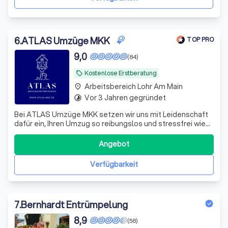
Haush
6
.
ATLAS Umzüge MKK
TOP PRO
9,0
(84)
Kostenlose Erstberatung
local_offer
Arbeitsbereich Lohr Am Main
place
Vor 3 Jahren gegründet
timelapse
Bei ATLAS Umzüge MKK setzen wir uns mit Leidenschaft
dafür ein, Ihren Umzug so reibungslos und stressfrei wie
möglich zu gestalten. Unser erfahrenes Team bietet
Ihnen umfassende Unterstützung bei jedem Schritt Ihres
Angebot
Umzugsprozesses. Von der sorgfältigen Planung bis zur
sicheren Ausführung, wir sind
Verfügbarkeit
7
.
Bernhardt Entrümpelung
8,9
(58)