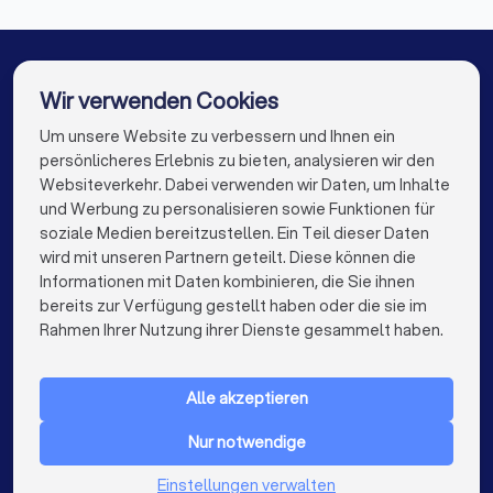
Entrümpelungsfirmen in Freigericht
Entrümpelungsfirmen in Wächtersbach
Entrümpelungsfirmen in Gelnhausen
Wir verwenden Cookies
Entrümpelungsfirmen in Gründau
Um unsere Website zu verbessern und Ihnen ein
Die besten Entrümpelungsfirmen für Sie
persönlicheres Erlebnis zu bieten, analysieren wir den
Entrümpelungsfirmen in Berlin
Websiteverkehr. Dabei verwenden wir Daten, um Inhalte
info@trustlocal.de
und Werbung zu personalisieren sowie Funktionen für
Entrümpelungsfirmen in Hamburg
soziale Medien bereitzustellen. Ein Teil dieser Daten
wird mit unseren Partnern geteilt. Diese können die
Entrümpelungsfirmen in München
Informationen mit Daten kombinieren, die Sie ihnen
bereits zur Verfügung gestellt haben oder die sie im
Entrümpelungsfirmen in Köln
keyboard_arrow_down
FÜR PRIVATPERSONEN
Rahmen Ihrer Nutzung ihrer Dienste gesammelt haben.
Entrümpelungsfirmen in Frankfurt am Main
keyboard_arrow_down
FÜR FIRMEN
Entrümpelungsfirmen in Stuttgart
Alle akzeptieren
keyboard_arrow_down
ÜBER TRUSTLOCAL
Entrümpelungsfirmen in Düsseldorf
Nur notwendige
LAND
Niederlande
Einstellungen verwalten
Entrümpelungsfirmen in Dortmund