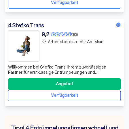
gewerbliche Entrümpelungen, Wohnungs
Verfügbarkeit
4
.
Stefko Trans
9,2
(83)
Arbeitsbereich Lohr Am Main
place
Willkommen bei Stefko Trans, Ihrem zuverlässigen
Partner für erstklassige Entrümpelungen und
Haushaltsauflösungen. Wir zeichnen uns durch unsere
Flexibilität und unser Engagement aus, maßgeschneiderte
Angebot
Dienstleistungen anzubieten, die auf die individuellen
Bedürfnisse unserer Kunden abgestimmt sind.
Verfügbarkeit
Tipp! 4 Entrümpelungsfirmen schnell und