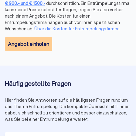
€
900
,-
und
€
1500
,-
durchschnittlich. Ein Entrümpelungsfirma
kann seine Preise selbst festlegen, fragen Sie also vorher
nach einem Angebot. Die Kosten für einen
Rechtliche Aspekte bei der Entrümpelung
Entrümpelungsfirma hängen auch von Ihren spezifischen
Bei einer Entrümpelung gelten bestimmte gesetzliche
Wünschen ab.
Über die Kosten für Entrümpelungsfirmen
Vorgaben.
Sondermüll
und
Elektroschrott
müssen
fachgerecht entsorgt werden. Seriöse Anbieter kennen die
Angebot einholen
Vorschriften und kümmern sich um die
korrekte Trennung
.
Wer aus einer Mietwohnung auszieht, sollte den
Mietvertrag
prüfen
: Oft ist eine besenreine Übergabe Pflicht. Nach einem
Todesfall dürfen nur Erbende über den Haushalt verfügen. Bei
Unklarheiten ist rechtlicher Rat von einem
Anwalt für Erbrecht
empfehlenswert.
Häufig gestellte Fragen
Hier finden Sie Antworten auf die häufigsten Fragen rund um
Entrümpelungsfirmen finden & vergleichen
das Thema Entrümpelung. Die kompakte Übersicht hilft Ihnen
Wenn Sie schnell, unkompliziert und transparent
die
dabei, sich schnell zu orientieren und besser einzuschätzen,
passende Entrümpelungsfirma in Lohr am Main finden
was Sie bei einer Entrümpelung erwartet.
möchten, können Sie geprüfte Dienstleister auf Trustlocal
vergleichen. Jede
Firma auf unserer Plattform ist
offiziell registriert
und