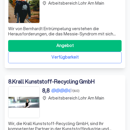
Arbeitsbereich Lohr Am Main
place
Wir von Bernhardt Entrümpelung verstehen die
Herausforderungen, die das Messie-Syndrom mit sich
bringt. Wir unterstützen Ordnungsämter, Hausverwalter,
Vermieter und betroffene Personen bei der
Angebot
Entrümpelung unbewohnbarer Räume. Unsere
Dienstleistungen umfassen gründliche Desinfektionen,
Verfügbarkeit
Schädlingsbek
8
.
Krall Kunststoff-Recycling GmbH
8,8
(60)
Arbeitsbereich Lohr Am Main
place
Wir, die Krall Kunststoff-Recycling GmbH, sind Ihr
kompetenter Partner in der Kunststoffindustrie und