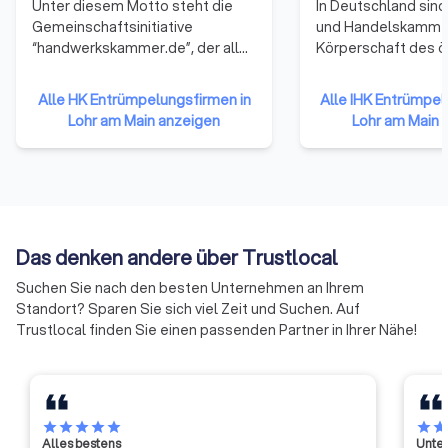
Unter diesem Motto steht die
In Deutschland sind 
Gemeinschaftsinitiative
und Handelskamme
“handwerkskammer.de”, der alle
Körperschaft des ö
53 Handwerkskammern
Rechts. Zu ihnen g
angehören. Sie repräsentieren
Unternehmen einer 
Alle HK Entrümpelungsfirmen in
Alle IHK Entrümpel
damit das gesamte Handwerk in
Gewerbetreibende
Lohr am Main anzeigen
Lohr am Main 
der Bundesrepublik Deutschland.
Unternehmen mit 
Die Mitglieder haben sich darauf
reiner Handwerksu
verständigt, ihre Ressourcen zu
Landwirtschaften u
bündeln und neue Formen der
Freiberufler (die nic
Zusammenarbeit zu erproben.
Handelsregister ei
Auf diese Weise soll die Arbeit
sind) gehören ihne
Das denken andere über Trustlocal
der Handwerkskammern
an.
effizienter und effektiver
Suchen Sie nach den besten Unternehmen an Ihrem
werden.
Standort? Sparen Sie sich viel Zeit und Suchen. Auf
Trustlocal finden Sie einen passenden Partner in Ihrer Nähe!
star
star
star
star
star
star
sta
Alles bestens
Unter