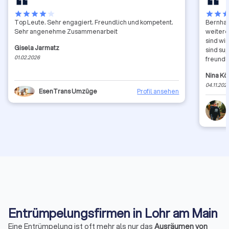
star
star
star
star
star
star
star
sta
Top Leute. Sehr engagiert. Freundlich und kompetent.
Bernhar
Sehr angenehme Zusammenarbeit
weitere
sind wir
Gisela Jarmatz
sind su
01.02.2026
freundl
ein. Pre
Nina Kö
Punktza
04.11.202
EsenTrans Umzüge
Profil ansehen
Entrümpelungsfirmen in Lohr am Main
Eine Entrümpelung ist oft mehr als nur das
Ausräumen von