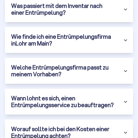
Was passiert mit dem Inventar nach
durchläuft eine manuelle
Qualitätsprüfung
. Der aktuelle
einer Entrümpelung?
Trustlocal-Score für Entrümpelungsanbieter liegt bei 8.4 von
10 Punkten – basierend auf 2,587 verifizierten
Erfahrungsberichten.
Mit Trustlocal können Sie:
gezielt nach Leistungen wie Haushaltsauflösung,
Wie finde ich eine Entrümpelungsfirma
Kellerentrümpelung oder Entsorgung
filtern
,
inLohr am Main?
Anbieterprofile transparent
vergleichen
,
direkt
Kontakt aufnehmen
und
Ihre Anforderungen
beschreiben
,
Welche Entrümpelungsfirma passt zu
und
bis zu vier kostenlose, unverbindliche Angebote
meinem Vorhaben?
anfordern
.
So finden Sie nicht nur den
besten Preis
, sondern auch den
Anbieter
, der wirklich zu Ihrem Vorhaben passt.
Wann lohnt es sich, einen
Entrümpelungsservice zu beauftragen?
Worauf sollte ich bei den Kosten einer
Entrümpelung achten?