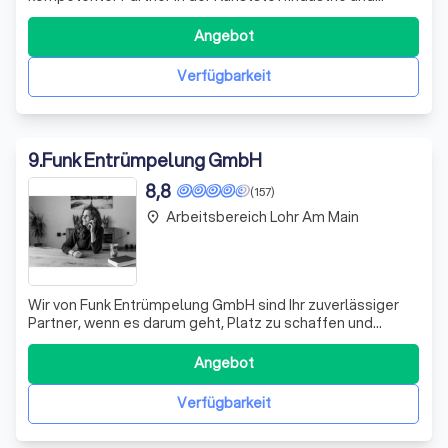
bieten Ihnen maßgeschneiderte Sammelboxen – von
Gitterboxen bis hin zu unseren speziellen Krall-
Angebot
Recyclingboxen – vollkommen kostenlos an. Seit den
frühen 1990er Jahren setzen wir uns leidenschaftlic
Verfügbarkeit
9
.
Funk Entrümpelung GmbH
8,8
(157)
Arbeitsbereich Lohr Am Main
place
Wir von Funk Entrümpelung GmbH sind Ihr zuverlässiger
Partner, wenn es darum geht, Platz zu schaffen und
Ordnung zu bringen. Mit einem engagierten Team stehen
wir bereit, um Ihnen bei der Entrümpelung und
Angebot
Haushaltsauflösung zur Seite zu stehen. Wir verstehen,
dass jede Situation einzigartig ist, und
Verfügbarkeit