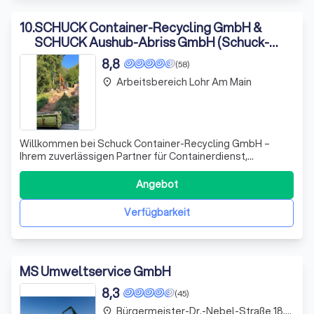
10
.
SCHUCK Container-Recycling GmbH &
SCHUCK Aushub-Abriss GmbH (Schuck-
Gruppe)
8,8
(58)
Arbeitsbereich Lohr Am Main
place
Willkommen bei Schuck Container-Recycling GmbH –
Ihrem zuverlässigen Partner für Containerdienst,
Erdarbeiten und Abbruchprojekte. Wir zeichnen uns durch
unsere umfassende Expertise und unser Engagement für
Angebot
nachhaltige Lösungen im Bereich Recycling aus. Ob Sie
einen Container für Ihre Baustelle benö
Verfügbarkeit
MS Umweltservice GmbH
8,3
(45)
Bürgermeister-Dr.-Nebel-Straße 18.0, Lohr Am Main
place