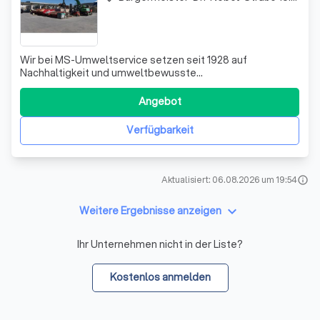
Wir bei MS-Umweltservice setzen seit 1928 auf
Nachhaltigkeit und umweltbewusste
Entsorgungslösungen. Als mittelständischer
Familienbetrieb bieten wir sowohl Gewerbe- als auch
Angebot
Privatkunden umfassende Dienstleistungen rund um die
fachgerechte Entsorgung von Abfällen und Wertstoffen.
Verfügbarkeit
Unser Containerdie
Aktualisiert: 06.08.2026 um 19:54
info
keyboard_arrow_down
Weitere Ergebnisse anzeigen
Ihr Unternehmen nicht in der Liste?
Kostenlos anmelden