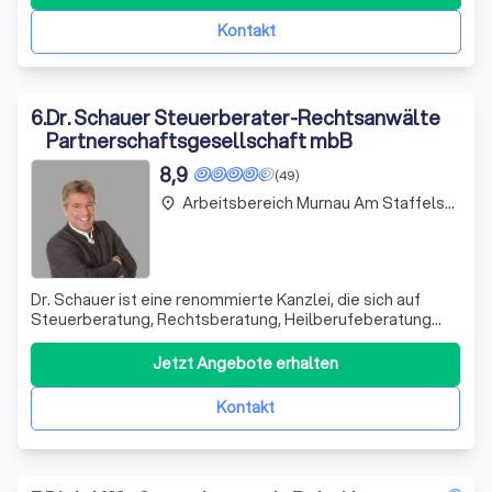
Kontakt
6
.
Dr. Schauer Steuerberater-Rechtsanwälte
Partnerschaftsgesellschaft mbB
8,9
(49)
Arbeitsbereich Murnau Am Staffelsee
place
Dr. Schauer ist eine renommierte Kanzlei, die sich auf
Steuerberatung, Rechtsberatung, Heilberufeberatung
und Wirtschaftsberatung spezialisiert hat. Mit über 120
engagierten Mitarbeitern, darunter mehr als 20
Jetzt Angebote erhalten
Berufsträger, sind wir stolz darauf, unseren Kunden eine
umfassende und qualifizierte Berat
Kontakt