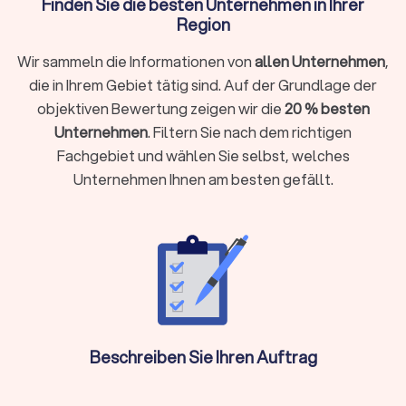
Finden Sie die besten Unternehmen in Ihrer
ein Lohnsteuerhilfeverein. Ein Steuerberater lohnt sich
Region
besonders, wenn Sie:
Wir sammeln die Informationen von
allen Unternehmen
,
Selbstständig, freiberuflich tätig sind oder ein
die in Ihrem Gebiet tätig sind. Auf der Grundlage der
Unternehmen führen
objektiven Bewertung zeigen wir die
20 % besten
Einkünfte aus Vermietung, Kapitalvermögen oder anderen
Unternehmen
. Filtern Sie nach dem richtigen
Einkunftsarten haben
Fachgebiet und wählen Sie selbst, welches
Komplexe steuerliche Sachverhalte vorliegen wie
Unternehmen Ihnen am besten gefällt.
Auslandseinkünfte, Erbschaften oder Beteiligungen
Laufende Buchhaltung, Jahresabschlüsse oder
Umsatzsteuervoranmeldungen benötigen
Steueroptimierung und proaktive Gestaltungsberatung
gewünscht sind
Als Faustregel gilt: Wenn die mögliche Steuerersparnis oder
Zeitersparnis die Kosten übersteigt, ist die Investition
sinnvoll.
Beschreiben Sie Ihren Auftrag