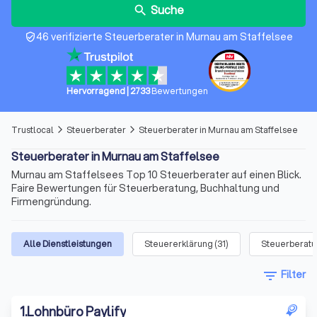
Suche
search
46 verifizierte Steuerberater in Murnau am Staffelsee
verified_user
Hervorragend
|
2733
Bewertungen
Trustlocal
Steuerberater
Steuerberater in Murnau am Staffelsee
arrow_forward_ios
arrow_forward_ios
Steuerberater in Murnau am Staffelsee
Murnau am Staffelsees Top 10 Steuerberater auf einen Blick.
Faire Bewertungen für Steuerberatung, Buchhaltung und
Firmengründung.
Alle Dienstleistungen
Steuererklärung
(
31
)
Steuerberat
filter_list
Filter
1
.
Lohnbüro Paylify