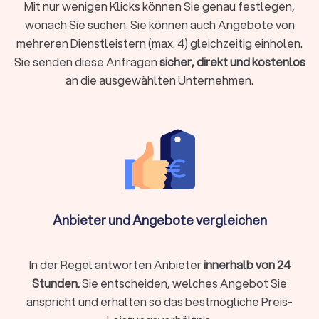
Steuerberater vor Ort oder digital wählen?
Mit nur wenigen Klicks können Sie genau festlegen,
Moderne Steuerberatung findet längst nicht mehr nur im
wonach Sie suchen. Sie können auch Angebote von
klassischen Büro statt. Digitale Kanzleien bieten ihre
mehreren Dienstleistern (max. 4) gleichzeitig einholen.
Dienstleistungen vollständig online an, von der
Sie senden diese Anfragen
sicher, direkt und kostenlos
Belegübermittlung bis zur Videoberatung. Beide Modelle
an die ausgewählten Unternehmen.
haben Vorzüge:
Lokale Steuerberatung
Persönlicher Kontakt bei komplexen Beratungen
Kurzfristige persönliche Termine möglich
Aufbau einer persönlichen Vertrauensbeziehung
Anbieter und Angebote vergleichen
Gut geeignet für Mandanten, die persönlichen Kontakt
schätzen
In der Regel antworten Anbieter
innerhalb von 24
Stunden.
Sie entscheiden, welches Angebot Sie
Online-Steuerberatung
anspricht und erhalten so das bestmögliche Preis-
Ortsunabhängig und zeitlich flexibel