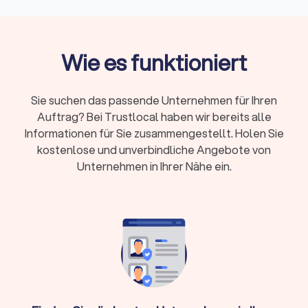
Kosten:
Private Steuererklärung 300-800 Euro,
Unternehmen je nach Umfang deutlich mehr
Qualifikation:
Bestellung durch
Wie es funktioniert
Steuerberaterkammer ist Pflicht, Fachberater-
Titel zeigen Spezialisierung
Sie suchen das passende Unternehmen für Ihren
Online oder vor Ort:
Beide Modelle haben
Auftrag? Bei Trustlocal haben wir bereits alle
Vorteile – persönlicher Kontakt oder flexible
Informationen für Sie zusammengestellt. Holen Sie
digitale Zusammenarbeit
kostenlose und unverbindliche Angebote von
Erstgespräch:
Viele Kanzleien bieten 15-20
Unternehmen in Ihrer Nähe ein.
Minuten kostenlos an
Wann brauche ich überhaupt einen
Steuerberater?
Nicht in jeder Situation ist ein Steuerberater zwingend
erforderlich. Für einfache Arbeitnehmer-Steuererklärungen
ohne Zusatzeinkünfte reicht oft die Software ELSTER oder