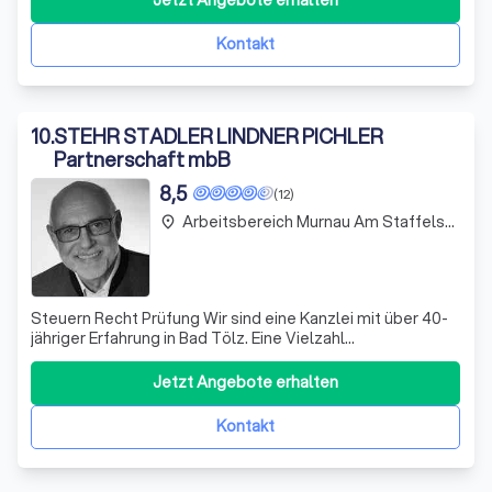
Jetzt Angebote erhalten
Leistungen aufgrund den digitalen
Kommunikationsmöglichkeiten nicht ortsgebunden. Auf
Kontakt
unserer Internetseite
10
.
STEHR STADLER LINDNER PICHLER
Partnerschaft mbB
8,5
(12)
Arbeitsbereich Murnau Am Staffelsee
place
Steuern Recht Prüfung Wir sind eine Kanzlei mit über 40-
jähriger Erfahrung in Bad Tölz. Eine Vielzahl
mittelständischer Unternehmen unterschiedlichster
Rechtsformen und Branchen sowie Privatpersonen
Jetzt Angebote erhalten
werden von uns steuerlich und rechtlich erfolgreich
betreut. Aufgrund der hohen Qualifikation und E
Kontakt