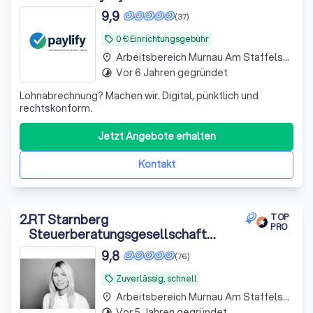
9,9
(37)
0 € Einrichtungsgebühr
local_offer
Arbeitsbereich Murnau Am Staffelsee
place
Vor 6 Jahren gegründet
timelapse
Lohnabrechnung? Machen wir. Digital, pünktlich und
rechtskonform.
Jetzt Angebote erhalten
Kontakt
2
.
RT Starnberg
TOP
PRO
Steuerberatungsgesellschaft
mbH
9,8
(76)
Zuverlässig, schnell
local_offer
Arbeitsbereich Murnau Am Staffelsee
place
Vor 5 Jahren gegründet
timelapse