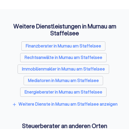
Etwas
spezialisierten Leistungen.
Auffi
Das Erstgespräch: So bereiten Sie sich
Weitere Dienstleistungen in Murnau am
optimal vor
Staffelsee
Das erste Treffen mit einem potenziellen Steuerberater
Finanzberater in Murnau am Staffelsee
dient dem gegenseitigen Kennenlernen. Viele Kanzleien
bieten ein kurzes, kostenloses Erstgespräch von 15-20
Rechtsanwälte in Murnau am Staffelsee
Minuten an. Eine umfassende Beratung ist in der Regel
kostenpflichtig, klären Sie dies vorab.
Immobilienmakler in Murnau am Staffelsee
Mediatoren in Murnau am Staffelsee
Diese Fragen sollten Sie stellen
Energieberater in Murnau am Staffelsee
Weitere Dienste in Murnau am Staffelsee anzeigen
add
✓
Welche Erfahrung haben Sie mit Mandanten in
meiner Situation?
Steuerberater an anderen Orten