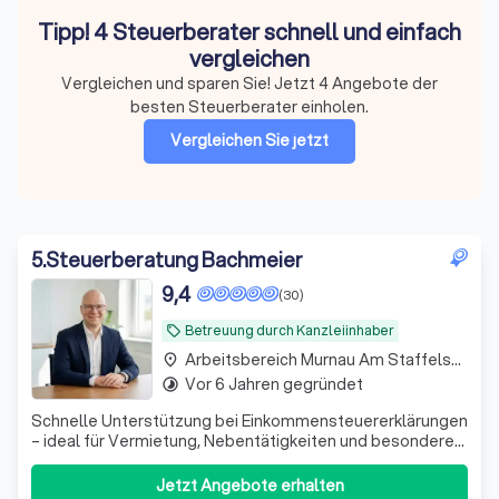
Tipp! 4 Steuerberater schnell und einfach
vergleichen
Vergleichen und sparen Sie! Jetzt 4 Angebote der
besten Steuerberater einholen.
Vergleichen Sie jetzt
5
.
Steuerberatung Bachmeier
9,4
(30)
Betreuung durch Kanzleiinhaber
local_offer
Arbeitsbereich Murnau Am Staffelsee
place
Vor 6 Jahren gegründet
timelapse
Schnelle Unterstützung bei Einkommensteuererklärungen
– ideal für Vermietung, Nebentätigkeiten und besondere
private Situationen. Persönlich und unkompliziert.
Jetzt Angebote erhalten