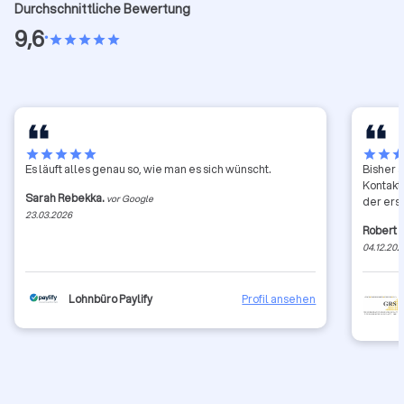
Durchschnittliche Bewertung
9,6
•
star
star
star
star
star
star
star
star
star
star
star
star
sta
Es läuft alles genau so, wie man es sich wünscht.
Bisher 
Kontakt
Sarah Rebekka.
vor Google
der erst
23.03.2026
Robert 
04.12.202
Lohnbüro Paylify
Profil ansehen