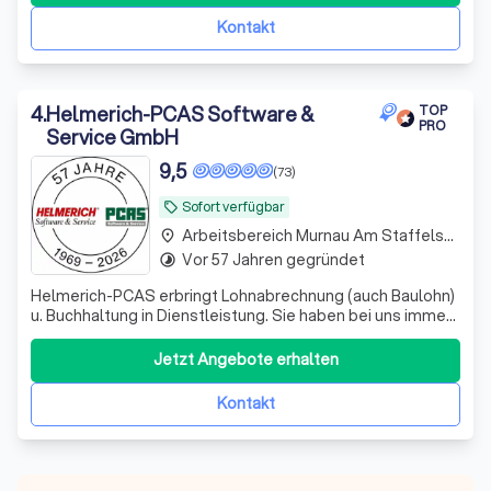
Kontakt
4
.
Helmerich-PCAS Software &
TOP
PRO
Service GmbH
9,5
(73)
Sofort verfügbar
local_offer
Arbeitsbereich Murnau Am Staffelsee
place
Vor 57 Jahren gegründet
timelapse
Helmerich-PCAS erbringt Lohnabrechnung (auch Baulohn)
u. Buchhaltung in Dienstleistung. Sie haben bei uns immer
einen festen Ansprechpartner, den Sie per Telefon,
Telefax oder eMail erreichen können.
Jetzt Angebote erhalten
Kontakt