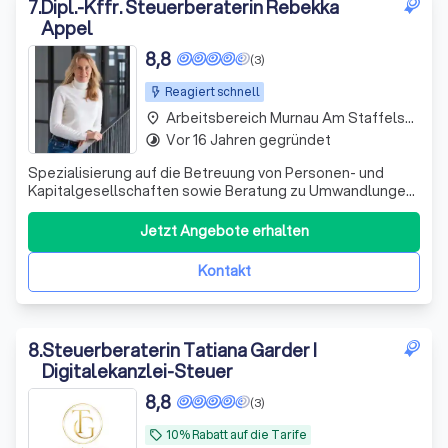
7
.
Dipl.-Kffr. Steuerberaterin Rebekka
Appel
8,8
(3)
Reagiert schnell
Arbeitsbereich Murnau Am Staffelsee
place
Vor 16 Jahren gegründet
timelapse
Spezialisierung auf die Betreuung von Personen- und
Kapitalgesellschaften sowie Beratung zu Umwandlungen,
Wahl der geeigneten Rechtsform, Aufbau Holding-
Strukturen, etc.
Jetzt Angebote erhalten
Kontakt
8
.
Steuerberaterin Tatiana Garder I
Digitalekanzlei-Steuer
8,8
(3)
10% Rabatt auf die Tarife
local_offer