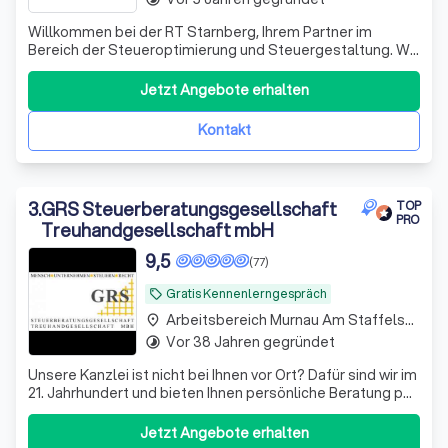
Willkommen bei der RT Starnberg, Ihrem Partner im
Bereich der Steueroptimierung und Steuergestaltung. Wir
legen unseren Fokus auf individuelle Optimierung Ihrer
Steuerlast.
Jetzt Angebote erhalten
Kontakt
3
.
GRS Steuerberatungsgesellschaft
TOP
PRO
Treuhandgesellschaft mbH
9,5
(77)
Gratis Kennenlerngespräch
local_offer
Arbeitsbereich Murnau Am Staffelsee
place
Vor 38 Jahren gegründet
timelapse
Unsere Kanzlei ist nicht bei Ihnen vor Ort? Dafür sind wir im
21. Jahrhundert und bieten Ihnen persönliche Beratung per
Video, WhatsApp und anderen Medien - wir sehen uns!
Datenaustausch - digital
Jetzt Angebote erhalten