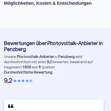
Möglichkeiten, Kosten & Entscheidungen
Bewertungen über Photovoltaik-Anbieter in
Penzberg
Unsere
Photovoltaik-Anbieter
in
Penzberg
wird
durchschnittlich mit einer
9,2
bewertet, basierend auf
insgesamt
1.806
aus
8
Quellen
Durchschnittliche Bewertung
9,2
•
star
star
star
star
star_half