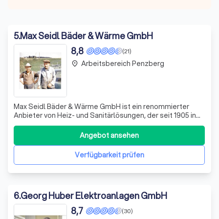
5
.
Max Seidl Bäder & Wärme GmbH
8,8
(21)
Arbeitsbereich Penzberg
place
Max Seidl Bäder & Wärme GmbH ist ein renommierter
Anbieter von Heiz- und Sanitärlösungen, der seit 1905 in
der Branche tätig ist. Unser Unternehmen hat sich von
einer Dorfschmiede zu einem modernen Betrieb
Angebot ansehen
entwickelt, der das gesamte Spektrum der
zeitgenössischen Heiz- und Sanitärtechnik abdeckt. Wi
Verfügbarkeit prüfen
6
.
Georg Huber Elektroanlagen GmbH
8,7
(30)