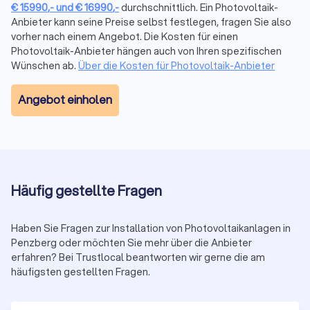
Erfahrungen bewertet haben. Sehen Sie sich die Profile und
€
15990
,-
und
€
16990
,-
durchschnittlich. Ein Photovoltaik-
Rezensionen an und holen Sie 4 gratis Angebote ein.
Anbieter kann seine Preise selbst festlegen, fragen Sie also
vorher nach einem Angebot. Die Kosten für einen
Photovoltaik-Anbieter hängen auch von Ihren spezifischen
Wartung und Reparatur von Solaranlagen in
Wünschen ab.
Über die Kosten für Photovoltaik-Anbieter
Penzberg
Angebot einholen
Ein Photovoltaik-Anbieter in Penzberg bietet auch Wartungs-
und Reparaturdienste für Ihre Solaranlage an. Durch
regelmäßige Inspektionen und Wartungen sorgt der Ingenieur
dafür, dass Ihre Solaranlage optimal funktioniert und eine
maximale Leistung erzielt. Im Falle eines Ausfalls oder einer
Fehlfunktion steht er Ihnen schnell zur Verfügung, um die
Häufig gestellte Fragen
notwendigen Reparaturen durchzuführen und Ihre
Solaranlage wieder in Betrieb zu nehmen. Vertrauen Sie auf
einen lokalen Photovoltaik-Anlage-Anbieter in Penzberg und
Haben Sie Fragen zur Installation von Photovoltaikanlagen in
Umgebung, um Ihre PV-Anlage professionell zu installieren
Penzberg oder möchten Sie mehr über die Anbieter
und zu warten. Holen Sie sich jetzt bis zu vier kostenlose
erfahren? Bei Trustlocal beantworten wir gerne die am
Angebote für Ihre Solaranlage und profitieren Sie von
häufigsten gestellten Fragen.
sauberer und nachhaltiger Energie aus der Sonne!
Photovoltaik bietet eine nachhaltige und wirtschaftlich