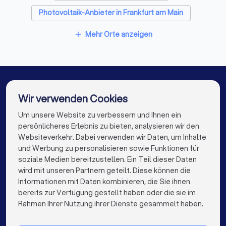
Photovoltaik-Anbieter in Frankfurt am Main
Photovoltaik-Anbieter in Stuttgart
Mehr Orte anzeigen
add
Photovoltaik-Anbieter in Düsseldorf
Photovoltaik-Anbieter in Dortmund
Photovoltaik-Anbieter in Essen
Wir verwenden Cookies
Photovoltaik-Anbieter in Bremen
Um unsere Website zu verbessern und Ihnen ein
Die besten Photovoltaik-Anbieter für Sie
persönlicheres Erlebnis zu bieten, analysieren wir den
Photovoltaik-Anbieter in Nürnberg
Websiteverkehr. Dabei verwenden wir Daten, um Inhalte
info@trustlocal.de
und Werbung zu personalisieren sowie Funktionen für
Photovoltaik-Anbieter in Dresden
soziale Medien bereitzustellen. Ein Teil dieser Daten
wird mit unseren Partnern geteilt. Diese können die
Photovoltaik-Anbieter in Hannover
Informationen mit Daten kombinieren, die Sie ihnen
bereits zur Verfügung gestellt haben oder die sie im
Photovoltaik-Anbieter in Leipzig
keyboard_arrow_down
FÜR PRIVATPERSONEN
Rahmen Ihrer Nutzung ihrer Dienste gesammelt haben.
Photovoltaik-Anbieter in Duisburg
keyboard_arrow_down
FÜR FIRMEN