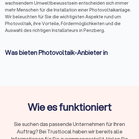
wachsendem Umweltbewusstsein entscheiden sich immer
mehr Menschen für die Installation einer Photovoltaikanlage.
Wir beleuchten für Sie die wichtigsten Aspekte rund um
Photovoltaik, ihre Vorteile, Fördermöglichkeiten und die
Auswahl des richtigen Installateurs in Penzberg.
Was bieten Photovoltaik-Anbieter in
Penzberg an?
Photovoltaik-Anbieter in Penzberg sind Experten in der
Planung und Installation von Solaranlagen für Privathaushalte,
Unternehmen und öffentliche Einrichtungen. Sie bieten
maßgeschneiderte Lösungen, die auf Ihre Bedürfnisse und die
Gegebenheiten Ihres Standorts zugeschnitten sind. Von der
ersten Beratung über die Planung bis hin zur Inbetriebnahme
Wie es funktioniert
kümmern sich diese Fachleute um alle Schritte, um
sicherzustellen, dass Ihre Solaranlage effizient und
zuverlässig funktioniert.
Sie suchen das passende Unternehmen für Ihren
Auftrag? Bei Trustlocal haben wir bereits alle
Informationen für Sie zusammengestellt. Holen Sie