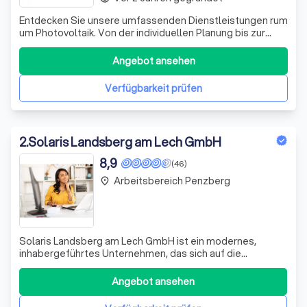
Entdecken Sie unsere umfassenden Dienstleistungen rum
um Photovoltaik. Von der individuellen Planung bis zur
schnellen Umsetzung - wir bieten Ihnen alles aus einer
Hand. Profitieren Sie von maßgeschneiderten Lösungen,
Angebot ansehen
exzellentem Kundenservice und transparenten
Festpreisen. Zudem geben wir auf unser
Verfügbarkeit prüfen
2
.
Solaris Landsberg am Lech GmbH
8,9
(46)
Arbeitsbereich Penzberg
place
Solaris Landsberg am Lech GmbH ist ein modernes,
inhabergeführtes Unternehmen, das sich auf die
Photovoltaikbranche spezialisiert hat. Unser
Hauptaugenmerk liegt auf der Beratung, Planung und dem
Angebot ansehen
Verkauf von leistungsstarken Photovoltaikanlagen. Wir
verstehen, dass eine vollständige Photovoltaikanla