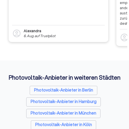
empfa
ander
aus t
zurüc
desha
dass 
Alexandra
account_circle
auszu
account_circl
6. Aug.
auf
Trustpilot
weite
Rückm
entsc
Etwas
Auffi
Photovoltaik-Anbieter in weiteren Städten
Photovoltaik-Anbieter in Berlin
Photovoltaik-Anbieter in Hamburg
Photovoltaik-Anbieter in München
Photovoltaik-Anbieter in Köln