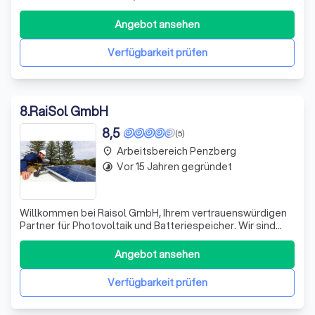
zuverlässiger Partner für Heizungsbau, Sanitär,
Komplettbadsanierung, Klimaanlage und Lüftung.
Angebot ansehen
Verfügbarkeit prüfen
8
.
RaiSol GmbH
8,5
(5)
Arbeitsbereich Penzberg
place
Vor 15 Jahren gegründet
timelapse
Willkommen bei Raisol GmbH, Ihrem vertrauenswürdigen
Partner für Photovoltaik und Batteriespeicher. Wir sind
stolz darauf, innovative Produktideen in diesen Bereichen
zu entwickeln und zu vertreiben. Mit unserer langjährigen
Angebot ansehen
Erfahrung und breiten Vernetzung im Fachbereich bieten
wir Ihnen nicht nur
Verfügbarkeit prüfen