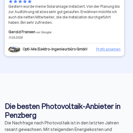
star
star
star
star
star
Gestern wurde meine Solaranlage installiert. Von der Planung bis
zur Ausführung ist alles sehr gut gelaufen. Erwähnen möchte ich
auch die netten Mitarbeiter, die die Installation durchgeführt
haben. Bin sehr zufrieden.
Gerold Fransen
vor Google
11.03.2026
Opti-Me Elektro-Ingenieurbüro GmbH
Profil ansehen
Die besten Photovoltaik-Anbieter in
Penzberg
Die Nachfrage nach Photovoltaik ist in den letzten Jahren
rasant gewachsen. Mit steigenden Energiekosten und