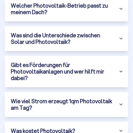
attraktive Möglichkeit, Strom zu erzeugen. Mit den richtigen
Welcher Photovoltaik-Betrieb passt zu
Förderungen, einer guten Planung und einem erfahrenen
meinem Dach?
Installateur können Sie langfristig von den Vorteilen
profitieren. Nutzen Sie Trustlocal, um unverbindlich und
kostenlos Angebote von lokalen Photovoltaik Installateuren
Was sind die Unterschiede zwischen
in Penzberg zu vergleichen und die beste Lösung für Ihr
Solar und Photovoltaik?
Projekt zu finden. Die Investition in Photovoltaik ist nicht nur
ein Beitrag zum Umweltschutz, sondern auch eine kluge
finanzielle Entscheidung für die Zukunft.
Gibt es Förderungen für
Photovoltaikanlagen und wer hilft mir
dabei?
Wie viel Strom erzeugt 1qm Photovoltaik
am Tag?
Was kostet Photovoltaik?