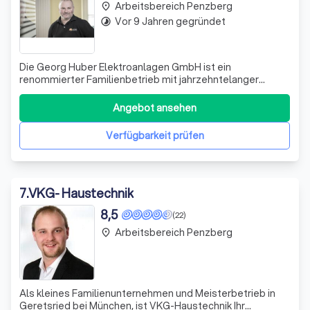
Arbeitsbereich Penzberg
place
Vor 9 Jahren gegründet
timelapse
Die Georg Huber Elektroanlagen GmbH ist ein
renommierter Familienbetrieb mit jahrzehntelanger
Tradition in der Elektrotechnik. Unser Ziel ist es, Sie mit
unseren Leistungen voll und ganz zu überzeugen. Wir
Angebot ansehen
bieten eine breite Palette an Dienstleistungen an,
darunter Elektroinstallationen, Wartung und
Verfügbarkeit prüfen
7
.
VKG- Haustechnik
8,5
(22)
Arbeitsbereich Penzberg
place
Als kleines Familienunternehmen und Meisterbetrieb in
Geretsried bei München, ist VKG-Haustechnik Ihr