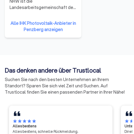
NRW ist die
Landesarbeitsgemeinschaft der
16 Industrie- und
Handelskammern in Nordrhein-
Alle IHK Photovoltaik-Anbieter in
Westfalen. Wir geben der
Penzberg anzeigen
gewerblichen Wirtschaft eine
starke Stimme im Dialog mit den
landespolitischen Entscheidern.
Als
Selbstverwaltungsorganisation
der Wirtschaft übernehmen die
Das denken andere über Trustlocal
IHKs in NRW Verantwortung für
die Unternehmen im Land,
Suchen Sie nach den besten Unternehmen an Ihrem
bringen Lösungen auf den Weg
Standort? Sparen Sie sich viel Zeit und Suchen. Auf
und wägen Einzel- und
Trustlocal finden Sie einen passenden Partner in Ihrer Nähe!
Standortinteressen
gegeneinander ab.
star
star
star
star
star
star
sta
Alles bestens
Unter
Alles bestens, schnelle Rückmeldung.
Direk