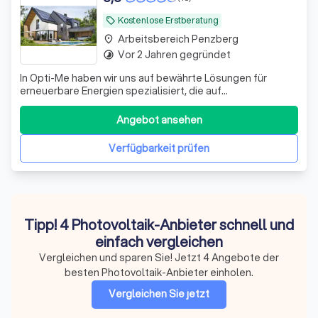
Kostenlose Erstberatung
local_offer
Arbeitsbereich Penzberg
place
Vor 2 Jahren gegründet
timelapse
In Opti-Me haben wir uns auf bewährte Lösungen für
erneuerbare Energien spezialisiert, die auf
Photovoltaiksysteme und Elektrobereich ausgerichtet
sind. Unsere Hingabe zur Exzellenz in diesem Bereich hat
Angebot ansehen
es uns ermöglicht, unsere Techniken zu perfektionieren
und die Lieferung von hochwertigen Photov
Verfügbarkeit prüfen
Tipp! 4 Photovoltaik-Anbieter schnell und
einfach vergleichen
Vergleichen und sparen Sie! Jetzt 4 Angebote der
besten Photovoltaik-Anbieter einholen.
Vergleichen Sie jetzt