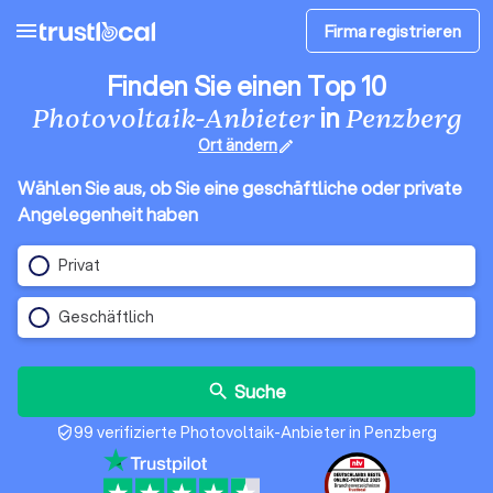
menu
Firma registrieren
Finden Sie einen Top 10
in
Photovoltaik-Anbieter
Penzberg
Ort ändern
edit
Wählen Sie aus, ob Sie eine geschäftliche oder private
Angelegenheit haben
Privat
Geschäftlich
Suche
search
99 verifizierte Photovoltaik-Anbieter in Penzberg
verified_user