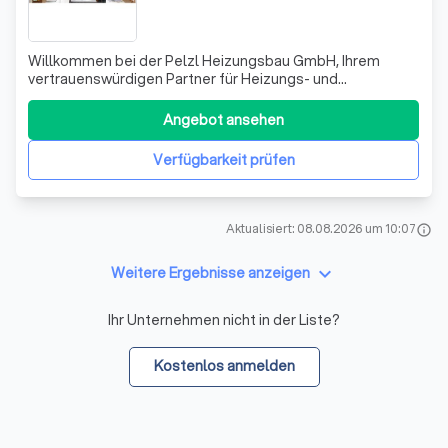
Willkommen bei der Pelzl Heizungsbau GmbH, Ihrem
vertrauenswürdigen Partner für Heizungs- und
Sanitärtechnik seit 1965. Wir sind Experten für individuelle
Planung, präzisen Einbau, nachhaltige Modernisierung und
Angebot ansehen
kosteneffiziente Wartung Ihrer Heizungsanlagen und
Bäder. Darüber hinaus bieten wir eine
Verfügbarkeit prüfen
Aktualisiert: 08.08.2026 um 10:07
info
keyboard_arrow_down
Weitere Ergebnisse anzeigen
Ihr Unternehmen nicht in der Liste?
Kostenlos anmelden