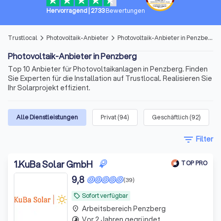
Hervorragend
|
2733
Bewertungen
Trustlocal
Photovoltaik-Anbieter
Photovoltaik-Anbieter in Penzberg
arrow_forward_ios
arrow_forward_ios
Photovoltaik-Anbieter in Penzberg
Top 10 Anbieter für Photovoltaikanlagen in Penzberg. Finden
Sie Experten für die Installation auf Trustlocal. Realisieren Sie
Ihr Solarprojekt effizient.
Alle Dienstleistungen
Privat
(
94
)
Geschäftlich
(
92
)
filter_list
Filter
1
.
KuBa Solar GmbH
TOP PRO
9,8
(39)
Sofort verfügbar
local_offer
Arbeitsbereich Penzberg
place
Vor 2 Jahren gegründet
timelapse