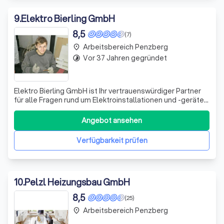
9
.
Elektro Bierling GmbH
8,5
(7)
Arbeitsbereich Penzberg
place
Vor 37 Jahren gegründet
timelapse
Elektro Bierling GmbH ist Ihr vertrauenswürdiger Partner
für alle Fragen rund um Elektroinstallationen und -geräte.
Mit unserer langjährigen Erfahrung und unserem
umfassenden Fachwissen bieten wir Ihnen eine breite
Angebot ansehen
Palette an Dienstleistungen an. Von der Planung und
Durchführung von Elektroinstallat
Verfügbarkeit prüfen
10
.
Pelzl Heizungsbau GmbH
8,5
(25)
Arbeitsbereich Penzberg
place