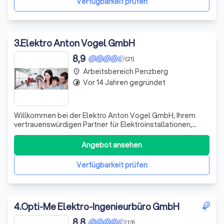
Verfügbarkeit prüfen
3
.
Elektro Anton Vogel GmbH
8,9
(21)
Arbeitsbereich Penzberg
place
Vor 14 Jahren gegründet
timelapse
Willkommen bei der Elektro Anton Vogel GmbH, Ihrem
vertrauenswürdigen Partner für Elektroinstallationen,
Photovoltaik und Telekommunikation in Oberdießen! Seit
1981 sind wir Ihr zuverlässiger Dienstleister für alle Arten
Angebot ansehen
von Elektroarbeiten. Unser Angebot reicht von
professioneller Beratung über den
Verfügbarkeit prüfen
4
.
Opti-Me Elektro-Ingenieurbüro GmbH
8,8
(13)