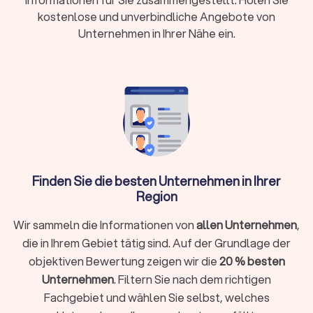
Vorteile einer Photovoltaikanlage
kostenlose und unverbindliche Angebote von
Photovoltaik bezeichnet die direkte Umwandlung von
Unternehmen in Ihrer Nähe ein.
Sonnenenergie in elektrische Energie mittels Solarzellen.
Diese Technologie bietet eine umweltfreundliche Alternative
zu fossilen Brennstoffen und spart dadurch CO2 ein.
Neben diesem Beitrag zum Umweltschutz profitieren Sie mit
der Auswahl einer PV-Anlage von einer Reihe weiterer
Vorteile:
Kostenersparnis: Mit einer Photovoltaikanlage können
Sie Ihre Stromkosten erheblich senken.
Unabhängigkeit: Mit einer eigenen PV-Anlage werden
Sie unabhängiger von externen Stromanbietern und
Finden Sie die besten Unternehmen in Ihrer
deren Preisgestaltung. Dies ist besonders in Zeiten
Region
steigender Energiepreise von Vorteil.
Wertsteigerung der Immobilie: Immobilien mit einer
Wir sammeln die Informationen von
allen Unternehmen
,
Photovoltaikanlage sind attraktiver für Käufer und
die in Ihrem Gebiet tätig sind. Auf der Grundlage der
können den Wert des Hauses erhöhen.
objektiven Bewertung zeigen wir die
20 % besten
Unternehmen
. Filtern Sie nach dem richtigen
Zuverlässige Photovoltaik-Anbieter in
Fachgebiet und wählen Sie selbst, welches
Penzberg