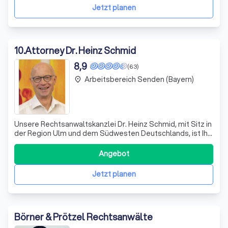
bieten modernste Arb
Jetzt planen
10
.
Attorney Dr. Heinz Schmid
8,9
(63)
Arbeitsbereich Senden (Bayern)
place
Unsere Rechtsanwaltskanzlei Dr. Heinz Schmid, mit Sitz in
der Region Ulm und dem Südwesten Deutschlands, ist Ihr
kompetenter Partner in den Bereichen Arbeitsrecht,
Vertragsrecht, KFZ-Vertragsrecht und
Angebot
Baumaschinenrecht. Mit jahrelanger Expertise und
fundiertem Fachwissen stehen wir Ihnen zur Seite u
Jetzt planen
Börner & Prötzel Rechtsanwälte