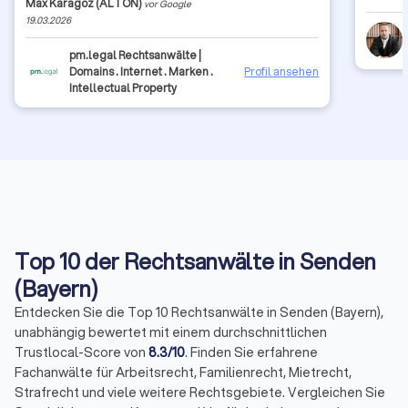
Max Karagoz (ALTON)
vor Google
Blick. Seine Ergebnisse sprechen für ihn. Wir sind
19.03.2026
vollstens zufrieden mit Herrn Müller und können ihn nur
wärmstes empfehlen. Wir freuen uns auf eine weitee
pm.legal Rechtsanwälte |
langjährige Zusammenarbeit. Danke!
Domains . Internet . Marken .
Profil ansehen
Intellectual Property
Top 10 der Rechtsanwälte in Senden
(Bayern)
Entdecken Sie die Top 10 Rechtsanwälte in Senden (Bayern),
unabhängig bewertet mit einem durchschnittlichen
Trustlocal-Score von
8.3/10
. Finden Sie erfahrene
Fachanwälte für Arbeitsrecht, Familienrecht, Mietrecht,
Strafrecht und viele weitere Rechtsgebiete. Vergleichen Sie