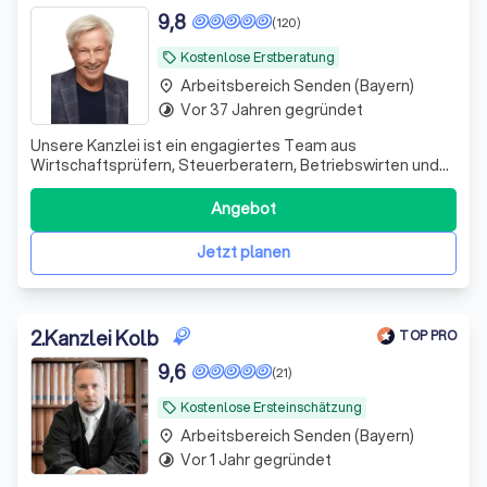
9,8
(120)
Kostenlose Erstberatung
local_offer
Arbeitsbereich Senden (Bayern)
place
Vor 37 Jahren gegründet
timelapse
Unsere Kanzlei ist ein engagiertes Team aus
Wirtschaftsprüfern, Steuerberatern, Betriebswirten und
Fachanwälten. Seit 1995 unterstützen wir unsere
Mandanten erfolgreich in schwierigen Finanzsituationen.
Angebot
Wir sehen uns nicht nur als Ansprechpartner, sondern auch
als Ratgeber und Umsetzer von Lösungen.
Jetzt planen
2
.
Kanzlei Kolb
TOP PRO
9,6
(21)
Kostenlose Ersteinschätzung
local_offer
Arbeitsbereich Senden (Bayern)
place
Vor 1 Jahr gegründet
timelapse