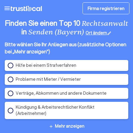
menu
Firma registrieren
Finden Sie einen Top 10
Rechtsanwalt
in
Senden (Bayern)
Ort ändern
edit
Bitte wählen Sie Ihr Anliegen aus (zusätzliche Optionen
bei „Mehr anzeigen")
Hilfe bei einem Strafverfahren
Probleme mit Mieter / Vermieter
Verträge, Abkommen und andere Dokumente
Kündigung & Arbeitsrechtlicher Konflikt
(Arbeitnehmer)
Mehr anzeigen
add