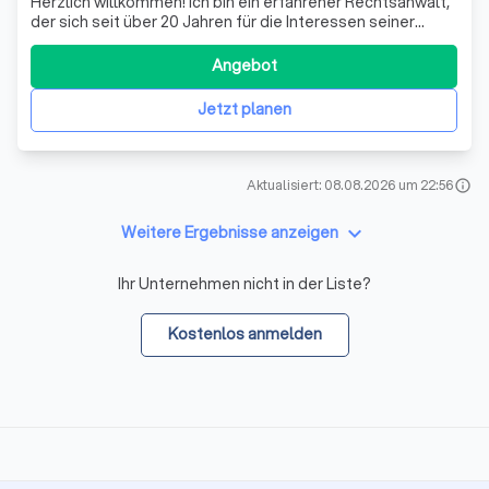
Herzlich willkommen! Ich bin ein erfahrener Rechtsanwalt,
der sich seit über 20 Jahren für die Interessen seiner
Mandanten einsetzt. Unabhängig von Ihrer
Einkommenssituation oder Lebensstellung biete ich Ihnen
Angebot
eine umfassende und individuelle Beratung an. Mein Ziel
ist es, Ihre Probleme zeitnah und
Jetzt planen
Aktualisiert: 08.08.2026 um 22:56
info
keyboard_arrow_down
Weitere Ergebnisse anzeigen
Ihr Unternehmen nicht in der Liste?
Kostenlos anmelden