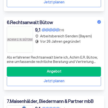
und Russland zu bilden.
Jetzt planen
6
.
Rechtsanwalt Bütow
9,1
(13)
Arbeitsbereich Senden (Bayern)
place
Vor 26 Jahren gegründet
timelapse
Als erfahrener Rechtsanwalt biete ich, Achim E.R. Bütow,
eine umfassende rechtliche Beratung und Vertretung
überwiegend in den Rechtsgebieten des
Arzthaftungsrechts, Medizinrechts und Arbeitsrechts an.
Angebot
Weitere Fälle mit medizinrechtlichem Bezug, wie
sozialrechtliche Verfahren mit medizinischem Kern
Jetzt planen
7
.
Maisenhälder, Biedermann & Partner mbB