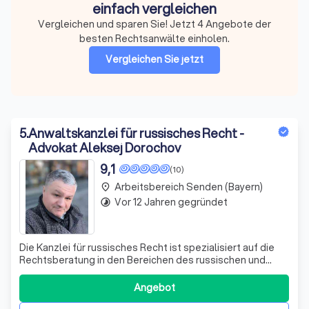
einfach vergleichen
Vergleichen und sparen Sie! Jetzt 4 Angebote der
besten Rechtsanwälte einholen.
Vergleichen Sie jetzt
5
.
Anwaltskanzlei für russisches Recht -
Advokat Aleksej Dorochov
9,1
(10)
Arbeitsbereich Senden (Bayern)
place
Vor 12 Jahren gegründet
timelapse
Die Kanzlei für russisches Recht ist spezialisiert auf die
Rechtsberatung in den Bereichen des russischen und
internationalen Rechtes in Verbindung zu Russland. Wir
bieten anwaltliche Vertretung für Mandanten in Russland
Angebot
und sind stolz darauf, eine Brücke zwischen Deutschland