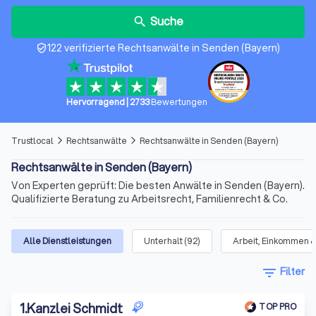
Suche
search
122 verifizierte Rechtsanwälte in Senden (Bayern)
verified_user
Hervorragend
|
2733
Bewertungen
Trustlocal
Rechtsanwälte
Rechtsanwälte in Senden (Bayern)
arrow_forward_ios
arrow_forward_ios
Rechtsanwälte in Senden (Bayern)
Von Experten geprüft: Die besten Anwälte in Senden (Bayern).
Qualifizierte Beratung zu Arbeitsrecht, Familienrecht & Co.
Alle Dienstleistungen
Unterhalt
(
92
)
Arbeit, Einkommen &
filter_list
Filter
1
.
Kanzlei Schmidt
TOP PRO