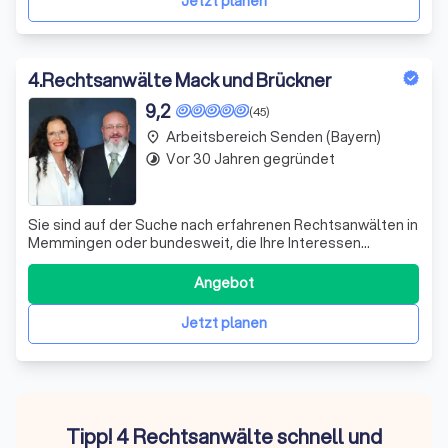
Jetzt planen
4
.
Rechtsanwälte Mack und Brückner
9,2
(45)
Arbeitsbereich Senden (Bayern)
place
Vor 30 Jahren gegründet
timelapse
Sie sind auf der Suche nach erfahrenen Rechtsanwälten in
Memmingen oder bundesweit, die Ihre Interessen
vertreten? Dann wenden Sie sich vertrauensvoll an
Rechtsanwältin Anja Mack, Rechtsanwalt Tino Brückner
Angebot
und Rechtsanwältin Christina Mucha der Kanzlei Mack &
Brückner. Seit 1995 beraten wir, die R
Jetzt planen
Tipp! 4 Rechtsanwälte schnell und