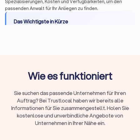
Spezialisierungen, Kosten und Verfügbarkeiten, um den
passenden Anwalt für Ihr Anliegen zu finden.
Das Wichtigste in Kürze
Wann Sie einen Anwalt brauchen:
Bei Fristen,
komplexen Fällen, Gerichtsverfahren oder hohen
Risiken
Erstberatung:
Gesetzlich begrenzt auf maximal
226,10 Euro, viele Kanzleien bieten 15-20 Minuten
Wie es funktioniert
kostenlos
Fachanwalt:
24 Spezialisierungen in Deutschland,
nachgewiesene Expertise durch Fortbildungen
Sie suchen das passende Unternehmen für Ihren
Kosten:
RVG-Gebühren, Stundensätze (180-350
Auftrag? Bei Trustlocal haben wir bereits alle
Euro) oder Pauschalpreise je nach Fall
Informationen für Sie zusammengestellt. Holen Sie
kostenlose und unverbindliche Angebote von
Rechtsschutz:
Prüfen Sie Versicherungsschutz
Unternehmen in Ihrer Nähe ein.
oder Prozesskostenhilfe bei geringem
Einkommen