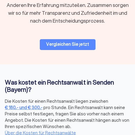
Anderen Ihre Erfahrung mitzuteilen. Zusammen sorgen
wir so für mehr Transparenz und Zufriedenheit im und
Regionale oder überregionale Suche
nach dem Entscheidungsprozess.
Für viele Mandate ist ein Anwalt in Ihrer Nähe praktisch,
insbesondere wenn persönliche Treffen oder
Gerichtstermine vor Ort anstehen. Bei hochspezialisierten
Vergleichen Sie jetzt
Fragen kann auch ein überregionaler Experte sinnvoll sein, da
viel Kommunikation heute digital abläuft.
Bewertungen prüfen
Was kostet ein Rechtsanwalt in Senden
Bei Trustlocal finden Sie alle relevanten Bewertungen
gebündelt an einem Ort. Wir sammeln
(Bayern)?
Mandantenbewertungen von verschiedenen Plattformen und
fassen sie in einem übersichtlichen Trustlocal Score
Die Kosten für einen Rechtsanwalt liegen zwischen
€
180
,-
und
€
300
,-
pro Stunde. Ein Rechtsanwalt kann seine
zusammen. So sehen Sie auf einen Blick, wie andere
Preise selbst festlegen, fragen Sie also vorher nach einem
Mandanten die Kommunikation, Erfolgsquote und Betreuung
Angebot. Die Kosten für einen Rechtsanwalt hängen auch von
bewerten, ohne verschiedene Websites durchsuchen zu
Ihren spezifischen Wünschen ab.
müssen.
Über die Kosten für Rechtsanwälte