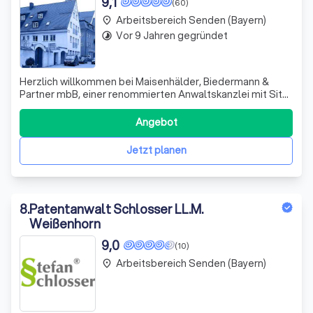
9,1
(60)
Arbeitsbereich Senden (Bayern)
place
Vor 9 Jahren gegründet
timelapse
Herzlich willkommen bei Maisenhälder, Biedermann &
Partner mbB, einer renommierten Anwaltskanzlei mit Sitz
in Memmingen. Wir vertreten sowohl Unternehmen als
auch Privatpersonen auf nahezu allen Rechtsgebieten.
Angebot
Unser breites Spektrum umfasst Arbeitsrecht,
Verkehrsrecht, Familienrecht, Baurecht, Miet
Jetzt planen
8
.
Patentanwalt Schlosser LL.M.
Weißenhorn
9,0
(10)
Arbeitsbereich Senden (Bayern)
place