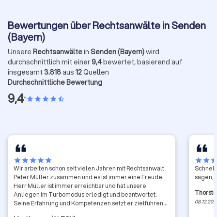
Bewertungen über Rechtsanwälte in Senden
(Bayern)
Unsere
Rechtsanwälte
in
Senden (Bayern)
wird
durchschnittlich mit einer
9,4
bewertet, basierend auf
insgesamt
3.818
aus
12
Quellen
Durchschnittliche Bewertung
9,4
•
star
star
star
star
star_half
star
star
star
star
star
star
star
sta
Wir arbeiten schon seit vielen Jahren mit Rechtsanwalt
Schnell
Peter Müller zusammen und es ist immer eine Freude.
sagen, g
Herr Müller ist immer erreichbar und hat unsere
Thorst
Anliegen im Turbomodus erledigt und beantwortet.
08.12.202
Seine Erfahrung und Kompetenzen setzt er zielführend
ein und hat auch immer die Kosten-Nutzen Seite im