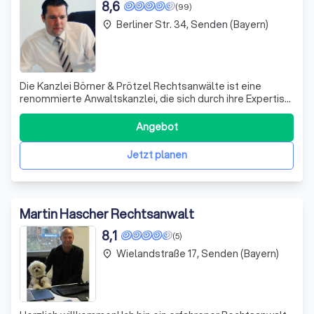
8,6
(99)
Berliner Str. 34, Senden (Bayern)
place
Die Kanzlei Börner & Prötzel Rechtsanwälte ist eine
renommierte Anwaltskanzlei, die sich durch ihre Expertise
in verschiedenen Rechtsgebieten auszeichnet.
Gegründet im Jahr 2013, haben wir uns auf die Bereiche
Angebot
Gesellschaftsrecht, Arbeitsrecht, Miet- und
Wohnungseigentumsrecht sowie Verkehrsrecht spe
Jetzt planen
Martin Hascher Rechtsanwalt
8,1
(5)
Wielandstraße 17, Senden (Bayern)
place