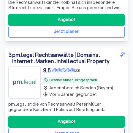
Die Rechtsanwaltskanzlei Kolb hat sich insbesondere
Strafrecht spezialisiert. Fragen Sie uns gerne an und wir
helfen Ihnen bei Ihrer Rechtsfrage!
Angebot
Jetzt planen
3
.
pm.legal Rechtsanwälte | Domains .
Internet . Marken . Intellectual Property
9,5
(23)
Gratis Kennenlerngespräch
local_offer
Arbeitsbereich Senden (Bayern)
place
Vor 3 Jahren gegründet
timelapse
pm.legal ist die von Rechtsanwalt Peter Müller
gegründete Kanzlei mit Fokus auf Beratung und
Vertretung in den Bereichen IP (Intellectual Property) und
IT (Informationstechnologie) im Herzen von München. Die
Angebot
Kernkompetenzen von pm.legal liegen im
Online-/Internetrecht und im Markenrecht, Domainrecht