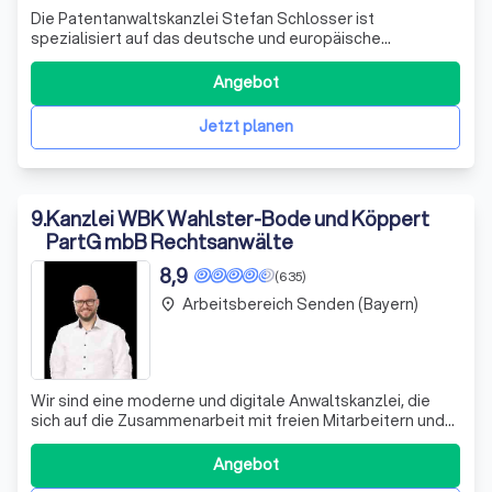
Die Patentanwaltskanzlei Stefan Schlosser ist
spezialisiert auf das deutsche und europäische
Markenrecht. Mit langjähriger Erfahrung und
umfassendem Fachwissen vertreten wir Mandanten vor
Angebot
dem Deutschen Patent- und Markenamt, dem
europäischen Patentamt, dem Amt der europäischen
Jetzt planen
Union für geistiges Ei
9
.
Kanzlei WBK Wahlster-Bode und Köppert
PartG mbB Rechtsanwälte
8,9
(635)
Arbeitsbereich Senden (Bayern)
place
Wir sind eine moderne und digitale Anwaltskanzlei, die
sich auf die Zusammenarbeit mit freien Mitarbeitern und
Bürogemeinschaften spezialisiert hat. Unser Ziel ist es,
Ihnen die Möglichkeit zu geben, Ihr eigener Chef zu sein
Angebot
und den Beruf des Anwalts wirklich frei auszuüben. Wir