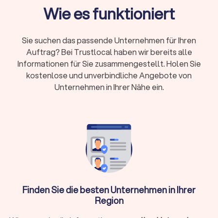
Steuerberaterkammer ist Pflicht, Fachberater-
Wie es funktioniert
Titel zeigen Spezialisierung
Online oder vor Ort:
Beide Modelle haben
Sie suchen das passende Unternehmen für Ihren
Vorteile – persönlicher Kontakt oder flexible
Auftrag? Bei Trustlocal haben wir bereits alle
digitale Zusammenarbeit
Informationen für Sie zusammengestellt. Holen Sie
Erstgespräch:
Viele Kanzleien bieten 15-20
kostenlose und unverbindliche Angebote von
Minuten kostenlos an
Unternehmen in Ihrer Nähe ein.
Wann brauche ich überhaupt einen
Steuerberater?
Nicht in jeder Situation ist ein Steuerberater zwingend
erforderlich. Für einfache Arbeitnehmer-Steuererklärungen
ohne Zusatzeinkünfte reicht oft die Software ELSTER oder
ein Lohnsteuerhilfeverein. Ein Steuerberater lohnt sich
Finden Sie die besten Unternehmen in Ihrer
besonders, wenn Sie:
Region
Selbstständig, freiberuflich tätig sind oder ein