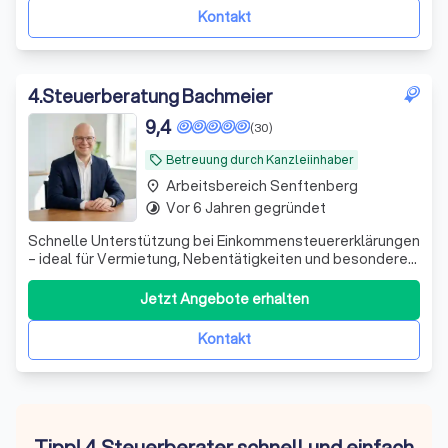
Kontakt
4
.
Steuerberatung Bachmeier
9,4
(30)
Betreuung durch Kanzleiinhaber
local_offer
Arbeitsbereich Senftenberg
place
Vor 6 Jahren gegründet
timelapse
Schnelle Unterstützung bei Einkommensteuererklärungen
– ideal für Vermietung, Nebentätigkeiten und besondere
private Situationen. Persönlich und unkompliziert.
Jetzt Angebote erhalten
Kontakt
Tipp! 4 Steuerberater schnell und einfach