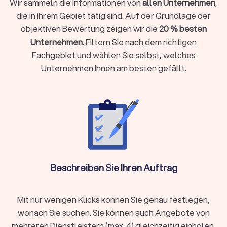
Wir sammeln die Informationen von
allen Unternehmen
,
Unternehmen führen
die in Ihrem Gebiet tätig sind. Auf der Grundlage der
Einkünfte aus Vermietung, Kapitalvermögen oder anderen
objektiven Bewertung zeigen wir die
20 % besten
Einkunftsarten haben
Unternehmen
. Filtern Sie nach dem richtigen
Komplexe steuerliche Sachverhalte vorliegen wie
Fachgebiet und wählen Sie selbst, welches
Auslandseinkünfte, Erbschaften oder Beteiligungen
Unternehmen Ihnen am besten gefällt.
Laufende Buchhaltung, Jahresabschlüsse oder
Umsatzsteuervoranmeldungen benötigen
Steueroptimierung und proaktive Gestaltungsberatung
gewünscht sind
Als Faustregel gilt: Wenn die mögliche Steuerersparnis oder
Zeitersparnis die Kosten übersteigt, ist die Investition
sinnvoll.
Beschreiben Sie Ihren Auftrag
Steuerberater vor Ort oder digital wählen?
Moderne Steuerberatung findet längst nicht mehr nur im
Mit nur wenigen Klicks können Sie genau festlegen,
klassischen Büro statt. Digitale Kanzleien bieten ihre
wonach Sie suchen. Sie können auch Angebote von
Dienstleistungen vollständig online an, von der
mehreren Dienstleistern (max. 4) gleichzeitig einholen.