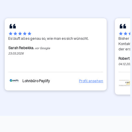
star
star
star
star
star
star
star
sta
Es läuft alles genau so, wie man es sich wünscht.
Bisher 
Kontakt
Sarah Rebekka.
vor Google
der erst
23.03.2026
Robert 
04.12.202
Lohnbüro Paylify
Profil ansehen