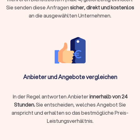
Belegübermittlung bis zur Videoberatung. Beide Modelle
Sie senden diese Anfragen
sicher, direkt und kostenlos
haben Vorzüge:
an die ausgewählten Unternehmen.
Lokale Steuerberatung
Persönlicher Kontakt bei komplexen Beratungen
Kurzfristige persönliche Termine möglich
Aufbau einer persönlichen Vertrauensbeziehung
Gut geeignet für Mandanten, die persönlichen Kontakt
Anbieter und Angebote vergleichen
schätzen
In der Regel antworten Anbieter
innerhalb von 24
Online-Steuerberatung
Stunden.
Sie entscheiden, welches Angebot Sie
Ortsunabhängig und zeitlich flexibel
anspricht und erhalten so das bestmögliche Preis-
Oft günstigere Preismodelle durch effizientere Prozesse
Leistungsverhältnis.
Digitale Belegübermittlung spart Papierkram
Kommunikation per E-Mail, Chat oder Video-Call