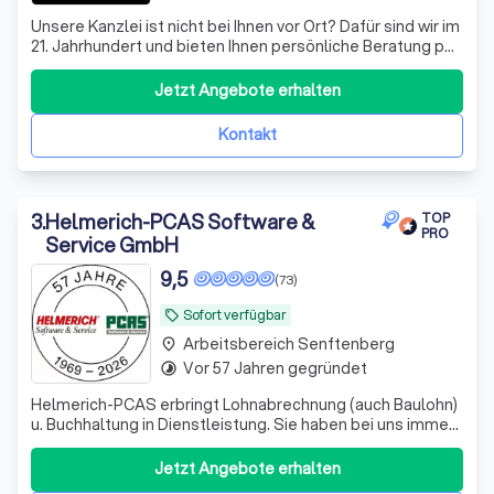
Unsere Kanzlei ist nicht bei Ihnen vor Ort? Dafür sind wir im
21. Jahrhundert und bieten Ihnen persönliche Beratung per
Video, WhatsApp und anderen Medien - wir sehen uns!
Datenaustausch - digital
Jetzt Angebote erhalten
Kontakt
3
.
Helmerich-PCAS Software &
TOP
PRO
Service GmbH
9,5
(73)
Sofort verfügbar
local_offer
Arbeitsbereich Senftenberg
place
Vor 57 Jahren gegründet
timelapse
Helmerich-PCAS erbringt Lohnabrechnung (auch Baulohn)
u. Buchhaltung in Dienstleistung. Sie haben bei uns immer
einen festen Ansprechpartner, den Sie per Telefon,
Telefax oder eMail erreichen können.
Jetzt Angebote erhalten