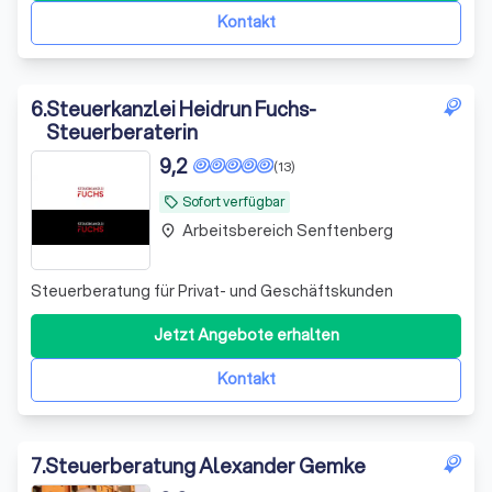
Lohnbuchhaltung. Unsere Arbeitsweise ist konsequen
Kontakt
6
.
Steuerkanzlei Heidrun Fuchs-
Steuerberaterin
9,2
(13)
Sofort verfügbar
local_offer
Arbeitsbereich Senftenberg
place
Steuerberatung für Privat- und Geschäftskunden
Jetzt Angebote erhalten
Kontakt
7
.
Steuerberatung Alexander Gemke