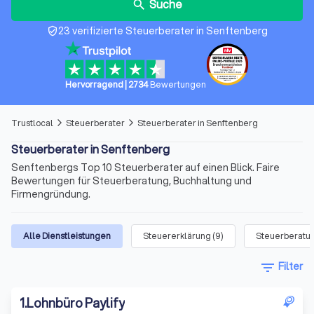
Suche
search
23 verifizierte Steuerberater in Senftenberg
verified_user
Hervorragend
|
2734
Bewertungen
Trustlocal
Steuerberater
Steuerberater in Senftenberg
arrow_forward_ios
arrow_forward_ios
Steuerberater in Senftenberg
Senftenbergs Top 10 Steuerberater auf einen Blick. Faire
Bewertungen für Steuerberatung, Buchhaltung und
Firmengründung.
Alle Dienstleistungen
Steuererklärung
(
9
)
Steuerberatu
filter_list
Filter
1
.
Lohnbüro Paylify