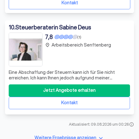
Kontakt
10
.
Steuerberaterin Sabine Deus
7,8
(1)
Arbeitsbereich Senftenberg
place
Eine Abschaffung der Steuern kann ich für Sie nicht
erreichen. Ich kann Ihnen jedoch aufgrund meiner
fundierten Kenntnisse als kompetente Ansprechpartnerin
in Ihren Steuerange­legenheiten mit Rat und Tat hilfreich
Jetzt Angebote erhalten
zur Seite stehen, um Sie sicher durch das Steuerlabyrinth
zu führen.
Kontakt
Aktualisiert: 09.08.2026 um 00:26
info
keyboard_arrow_down
Weitere Ergebnisse anzeigen