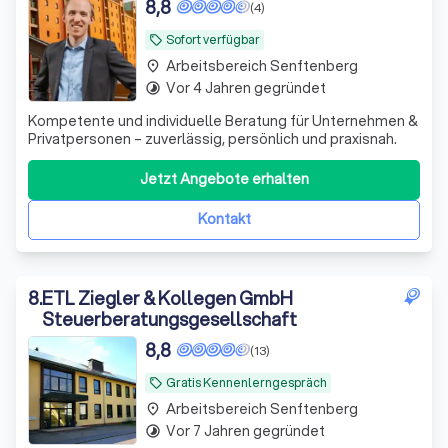
8,8
(4)
Sofort verfügbar
local_offer
Arbeitsbereich Senftenberg
place
Vor 4 Jahren gegründet
timelapse
Kompetente und individuelle Beratung für Unternehmen &
Privatpersonen – zuverlässig, persönlich und praxisnah.
Jetzt Angebote erhalten
Kontakt
8
.
ETL Ziegler & Kollegen GmbH
Steuerberatungsgesellschaft
8,8
(13)
Gratis Kennenlerngespräch
local_offer
Arbeitsbereich Senftenberg
place
Vor 7 Jahren gegründet
timelapse