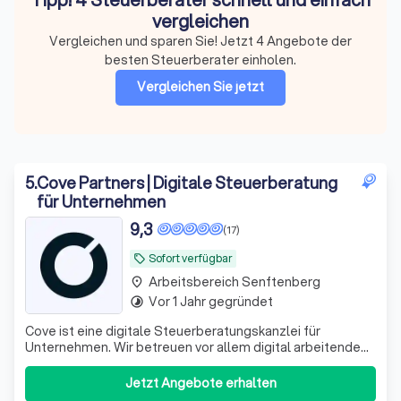
vergleichen
Vergleichen und sparen Sie! Jetzt 4 Angebote der
besten Steuerberater einholen.
Vergleichen Sie jetzt
5
.
Cove Partners | Digitale Steuerberatung
für Unternehmen
9,3
(17)
Sofort verfügbar
local_offer
Arbeitsbereich Senftenberg
place
Vor 1 Jahr gegründet
timelapse
Cove ist eine digitale Steuerberatungskanzlei für
Unternehmen. Wir betreuen vor allem digital arbeitende
Kapitalgesellschaften – GmbH, UG und AG – mit laufender
Finanzbuchhaltung, Umsatzsteuervoranmeldungen,
Jetzt Angebote erhalten
Jahresabschlüssen, Steuererklärungen und