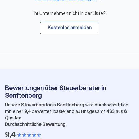
Ihr Unternehmen nicht in der Liste?
Kostenlos anmelden
Bewertungen über Steuerberater in
Senftenberg
Unsere
Steuerberater
in
Senftenberg
wird durchschnittlich
mit einer
9,4
bewertet, basierend auf insgesamt
433
aus
8
Quellen
Durchschnittliche Bewertung
9,4
•
star
star
star
star
star_half