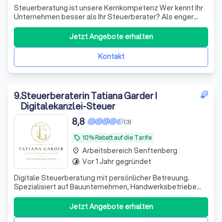
Steuerberatung ist unsere Kernkompetenz Wer kennt Ihr
Unternehmen besser als Ihr Steuerberater? Als enger
Partner an Ihrer Seite wissen wir, wie das Herz Ihres
Unternehmens schlägt und verknüpfen dieses Wissen mit
Jetzt Angebote erhalten
einem neutralen, klaren Blick für das Wesentliche. So
helfen wir Ihnen, mit den richti
Kontakt
9
.
Steuerberaterin Tatiana Garder I
Digitalekanzlei-Steuer
8,8
(3)
10% Rabatt auf die Tarife
local_offer
Arbeitsbereich Senftenberg
place
Vor 1 Jahr gegründet
timelapse
Digitale Steuerberatung mit persönlicher Betreuung.
Spezialisiert auf Bauunternehmen, Handwerksbetriebe
und technische Dienstleister. Beratung und direkte
Ansprechpartnerin statt anonymer Großkanzlei.
Jetzt Angebote erhalten