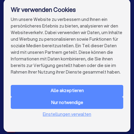
Übersicht über Einkunftsarten (Mieten, Kapitalerträge etc.)
Steuerberater in Frankfurt am Main
Wir verwenden Cookies
Liste offener steuerlicher Fragen
Steuerberater in Stuttgart
Um unsere Website zu verbessern und Ihnen ein
Die besten Steuerberater für Sie
Bei Selbstständigen: Gewinnermittlung des Vorjahres
persönlicheres Erlebnis zu bieten, analysieren wir den
Bei Arbeitnehmern: Gehaltsabrechnungen,
Steuerberater in Düsseldorf
Websiteverkehr. Dabei verwenden wir Daten, um Inhalte
Lohnsteuerbescheinigung
info@trustlocal.de
und Werbung zu personalisieren sowie Funktionen für
Steuerberater in Dortmund
Steuerberater in Essen
soziale Medien bereitzustellen. Ein Teil dieser Daten
Achten Sie im Gespräch darauf, ob der Berater Ihre Situation
wird mit unseren Partnern geteilt. Diese können die
versteht, verständlich kommuniziert und konkrete
Steuerberater in Bremen
Informationen mit Daten kombinieren, die Sie ihnen
Lösungsansätze anbietet. Das persönliche Gefühl spielt
bereits zur Verfügung gestellt haben oder die sie im
Steuerberater in Nürnberg
ebenfalls eine Rolle – die Zusammenarbeit sollte auf
keyboard_arrow_down
FÜR PRIVATPERSONEN
Rahmen Ihrer Nutzung ihrer Dienste gesammelt haben.
Vertrauen basieren.
Steuerberater in Dresden
keyboard_arrow_down
FÜR FIRMEN
Steuerberater in Hannover
Alle akzeptieren
keyboard_arrow_down
ÜBER TRUSTLOCAL
So starten Sie die Suche nach dem
Steuerberater
Steuerberater in Leipzig
Steuerberater in Duisburg
Nur notwendige
LAND
Mit den richtigen Schritten finden Sie schnell den passenden
Niederlande
Steuerberater in Bochum
Einstellungen verwalten
Berater für Ihre Anforderungen:
Belgien
Deutschland
Steuerberater in Wuppertal
Spanien