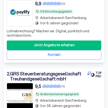
9,9
(37)
0 € Einrichtungsgebühr
local_offer
Arbeitsbereich Senftenberg
place
Vor 6 Jahren gegründet
timelapse
Lohnabrechnung? Machen wir. Digital, pünktlich und
rechtskonform.
Jetzt Angebote erhalten
Kontakt
2
.
GRS Steuerberatungsgesellschaft
TOP
PRO
Treuhandgesellschaft mbH
9,5
(77)
Gratis Kennenlerngespräch
local_offer
Arbeitsbereich Senftenberg
place
Vor 38 Jahren gegründet
timelapse