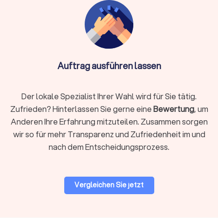
Info:
Wichtig bei Online-Anbietern: Achten Sie auf
DSGVO-konforme Datenverarbeitung und die
Nutzung sicherer Software wie DATEV
Unternehmen online. Die Qualifikation ist essentiell –
Auftrag ausführen lassen
auch ein Online-Steuerberater muss von der
Steuerberaterkammer bestellt sein.
Der lokale Spezialist Ihrer Wahl wird für Sie tätig.
Zufrieden? Hinterlassen Sie gerne eine
Bewertung
, um
Auf Trustlocal finden Sie beide Varianten übersichtlich
Anderen Ihre Erfahrung mitzuteilen. Zusammen sorgen
dargestellt, sodass Sie selbst entscheiden können, was
wir so für mehr Transparenz und Zufriedenheit im und
besser zu Ihnen passt. Nutzen Sie unsere Filterfunktion, um
nach dem Entscheidungsprozess.
gezielt nach lokalen Beratern in Senftenberg oder digitalen
Kanzleien zu suchen.
Vergleichen Sie jetzt
Woran Sie einen guten Steuerberater
erkennen