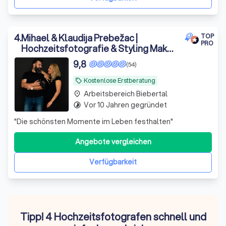
4
.
Mihael & Klaudija Prebežac |
TOP
PRO
Hochzeitsfotografie & Styling Make-
up Artist
9,8
(54)
Kostenlose Erstberatung
local_offer
Arbeitsbereich Biebertal
place
Vor 10 Jahren gegründet
timelapse
"Die schönsten Momente im Leben festhalten"
Angebote vergleichen
Verfügbarkeit
Tipp! 4 Hochzeitsfotografen schnell und