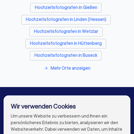
Hochzeitsfotografen in Gießen
Hochzeitsfotografen in Linden (Hessen)
Hochzeitsfotografen in Wetzlar
Hochzeitsfotografen in Hüttenberg
Hochzeitsfotografen in Buseck
Hochzeitsfotografen in Pohlheim
Mehr Orte anzeigen
add
Hochzeitsfotografen in Langgöns
Hochzeitsfotografen in Reiskirchen
Hochzeitsfotografen in Solms
Wir verwenden Cookies
Hochzeitsfotografen in Lich
Um unsere Website zu verbessern und Ihnen ein
Die besten Hochzeitsfotografen für Sie
persönlicheres Erlebnis zu bieten, analysieren wir den
Hochzeitsfotografen in Berlin
Websiteverkehr. Dabei verwenden wir Daten, um Inhalte
info@trustlocal.de