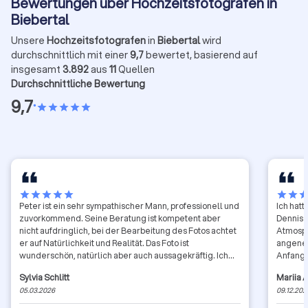
Bewertungen über Hochzeitsfotografen in
Biebertal
Unsere
Hochzeitsfotografen
in
Biebertal
wird
durchschnittlich mit einer
9,7
bewertet, basierend auf
insgesamt
3.892
aus
11
Quellen
Durchschnittliche Bewertung
9,7
•
star
star
star
star
star
star
star
star
star
star
star
star
sta
Peter ist ein sehr sympathischer Mann, professionell und
Ich hat
zuvorkommend. Seine Beratung ist kompetent aber
Dennis 
nicht aufdringlich, bei der Bearbeitung des Fotos achtet
Atmosph
er auf Natürlichkeit und Realität. Das Foto ist
angeneh
wunderschön, natürlich aber auch aussagekräftig. Ich
Anfang 
kann mich nur bedanken und das Fotostudio
geben g
Sylvia Schlitt
Mariia A
weiterempfohlen.
achten 
05.03.2026
09.12.202
sich: Di
Emotion