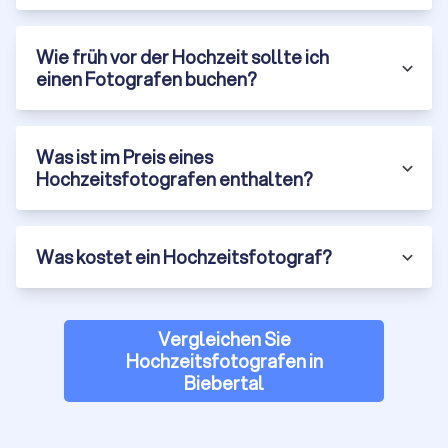
Vor dem Tag
Wie früh vor der Hochzeit sollte ich
einen Fotografen buchen?
Beratung:
Stil festlegen, Prioritäten klären, Ablauf grob
planen
Zeitplan:
feste Slots für Trauung, Gruppenfotos und
Paarportraits
Was ist im Preis eines
Hochzeitsfotografen enthalten?
Am Tag
Coverage nach Paket:
2–3 Std. (Standesamt), 6–8 Std.
(halbtags), 10–12 Std. (ganztags)
Was kostet ein Hochzeitsfotograf?
Motive:
Trauung und Zeremonie, Paarfotos,
Gruppenfotos, Details und Programmpunkte
Hinweis:
Ein Profi führt Gruppen strukturiert, bleibt bei
Vergleichen Sie
Zeremonien unauffällig und fängt dennoch die
Hochzeitsfotografen in
Schlüsselmomente sicher ein.
Biebertal