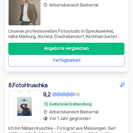
Arbeitsbereich Biebertal
place
Unserer professionelles Fotostudio in Speckswinkel,
nähe Marburg, Alsfeld, Stadtallendorf, Kirchhain bietet
viele Möglichkeiten in der Familienfotografie,
Babyfotografie, Portraitfotografie, Outdoorfotografie und
Angebote vergleichen
Hochzeitsfotografie.Als Druckerzeugnisse, wie Fotos,
Poster, Leinwände, Wedding Trees,
Verfügbarkeit
8
.
FotoHruschka
9,2
(17)
Kostenlose Erstberatung
local_offer
Arbeitsbereich Biebertal
place
Vor 1 Jahr gegründet
timelapse
Ich bin Niklas Hruschka – Fotograf aus Melsungen. Seit