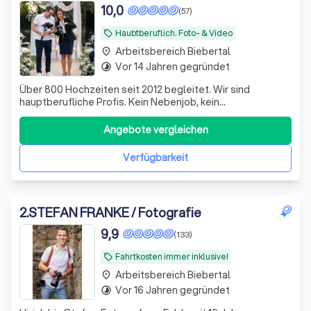
10,0
(57)
Haubtberuflich. Foto- & Video
local_offer
Arbeitsbereich Biebertal
place
Vor 14 Jahren gegründet
timelapse
Über 800 Hochzeiten seit 2012 begleitet. Wir sind
hauptberufliche Profis. Kein Nebenjob, kein
Wochenendjob, kein Risiko dank Geld-zurück-Garantie.
Videograf optional buchbar. Festpreis ab 885 € (4h).
Angebote vergleichen
Verfügbarkeit
2
.
STEFAN FRANKE / Fotografie
9,9
(133)
Fahrtkosten immer inklusive!
local_offer
Arbeitsbereich Biebertal
place
Vor 16 Jahren gegründet
timelapse