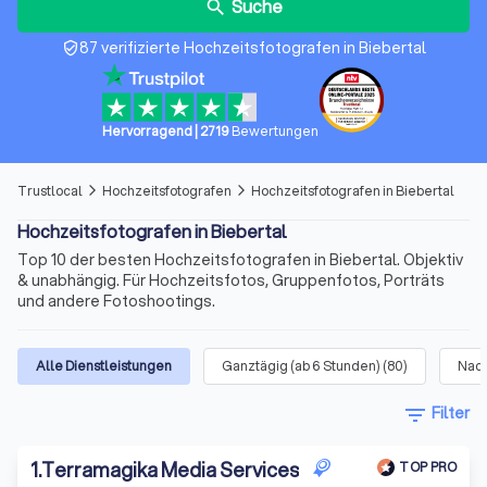
Suche
search
87 verifizierte Hochzeitsfotografen in Biebertal
verified_user
Hervorragend
|
2719
Bewertungen
Trustlocal
Hochzeitsfotografen
Hochzeitsfotografen in Biebertal
arrow_forward_ios
arrow_forward_ios
Hochzeitsfotografen in Biebertal
Top 10 der besten Hochzeitsfotografen in Biebertal. Objektiv
& unabhängig. Für Hochzeitsfotos, Gruppenfotos, Porträts
und andere Fotoshootings.
Alle Dienstleistungen
Ganztägig (ab 6 Stunden)
(
80
)
Nach
filter_list
Filter
1
.
Terramagika Media Services
TOP PRO