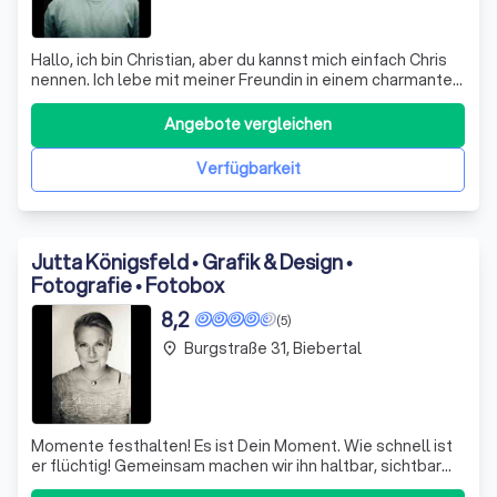
Hallo, ich bin Christian, aber du kannst mich einfach Chris
nennen. Ich lebe mit meiner Freundin in einem charmanten
kleinen Haus in der Nähe von Gießen. Als professioneller
Hochzeitsfotograf verstehe ich, wie viel Zeit und Mühe ihr
Angebote vergleichen
in eure Hochzeitsplanung steckt und wie sehr ihr euch
darauf freut,
Verfügbarkeit
Jutta Königsfeld • Grafik & Design •
Fotografie • Fotobox
8,2
(5)
Burgstraße 31, Biebertal
place
Momente festhalten! Es ist Dein Moment. Wie schnell ist
er flüchtig! Gemeinsam machen wir ihn haltbar, sichtbar
und begreifbar. Weihnachtsschenken "corona-conform"?