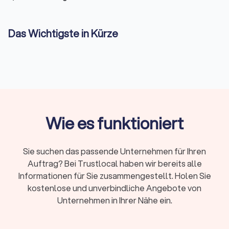
Das Wichtigste in Kürze
Ein Hochzeitsfotograf in Biebertal dokumentiert
Trauung, Paarmomente und Feier
professionell.
Buchbar ab
2–3 Stunden (Standesamt)
bis zur
ganztägigen Reportage
; Preise liegen je nach Paket bei
etwa 300–3.000+ €.
Leistungen umfassen
Vorgespräch, Begleitung,
Reportage, Nachbearbeitung sowie Online-Galerien mit
Wie es funktioniert
Downloadrechten
.
Auf Trustlocal sehen Sie komplette
Portfolios
,
vergleichen
Bildstile und Filteroptionen
Sie suchen das passende Unternehmen für Ihren
(Begleitungsdauer, Entfernung, Bewertung).
Auftrag? Bei Trustlocal haben wir bereits alle
Fordern Sie bis zu
vier kostenlose Angebote
an, um
Preise, Leistungen und Verfügbarkeiten der Fotografen
Informationen für Sie zusammengestellt. Holen Sie
in Biebertal direkt zu vergleichen.
kostenlose und unverbindliche Angebote von
Unternehmen in Ihrer Nähe ein.
Leistungen & Spezialfälle