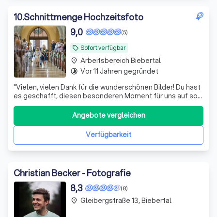
10
.
Schnittmenge Hochzeitsfoto
9,0
(5)
Sofort verfügbar
local_offer
Arbeitsbereich Biebertal
place
Vor 11 Jahren gegründet
timelapse
"
Vielen, vielen Dank für die wunderschönen Bilder! Du hast
es geschafft, diesen besonderen Moment für uns auf so
natürliche und authentische Weise festzuhalten. Wir
haben uns bei dir zu jeder Zeit unglaublich wohl gefühlt –
Angebote vergleichen
du warst nicht nur professionell, sondern auch
sympathisch, unaufdringlich und voller Leidenschaft für
Verfügbarkeit
deine Arbeit. Dank dir können wir diesen unvergesslichen
Tag immer wieder erleben, wenn wir die Fotos anschauen.
Wir würden dich jederzeit von Herzen weiterempfehlen
und sind dir sehr dankbar, dass du uns bei diesem
Christian Becker - Fotografie
besonderen Abenteuer begleitet hast.
"
8,3
(8)
Gleibergstraße 13, Biebertal
place