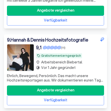
mittlerweile 3 Jahren begleite ich gewerblich meine
Kunden und liebe immer wieder die schönen Momente, die
ich durch die Fotografie erleben darf!
Angebote vergleichen
Verfügbarkeit
9
.
Hannah & Dennis Hochzeitsfotografie
9,1
(11)
Gratis Kennenlerngespräch
local_offer
Arbeitsbereich Biebertal
place
Vor 1 Jahr gegründet
timelapse
Ehrlich, Bewegend, Persönlich. Das macht unsere
Hochzeitsreportagen aus. Wir dokumentieren euren Tag
ehrlich und mit Herz – unaufdringlich, ungestellt und mit
einem sicheren Gespür für Stil.
Angebote vergleichen
Verfügbarkeit