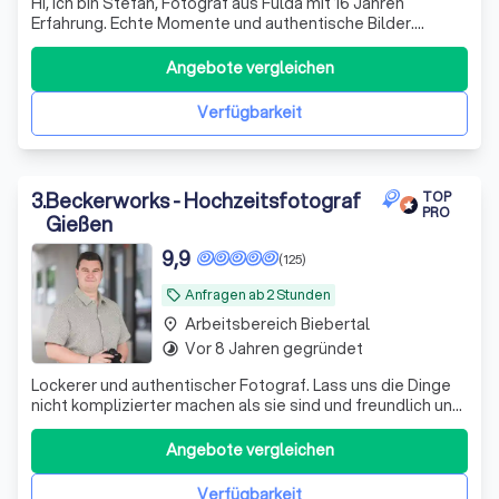
Hi, ich bin Stefan, Fotograf aus Fulda mit 16 Jahren
Erfahrung. Echte Momente und authentische Bilder.
Fahrtkosten immer inklusive! Und das Beste: Deine Bilder
erhältst Du in maximal 10 Tagen.
Angebote vergleichen
Verfügbarkeit
3
.
Beckerworks - Hochzeitsfotograf
TOP
PRO
Gießen
9,9
(125)
Anfragen ab 2 Stunden
local_offer
Arbeitsbereich Biebertal
place
Vor 8 Jahren gegründet
timelapse
Lockerer und authentischer Fotograf. Lass uns die Dinge
nicht komplizierter machen als sie sind und freundlich und
locker miteinander umgehen :)
Angebote vergleichen
Verfügbarkeit