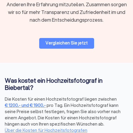
spezifische Preise suchen, ist es ratsam, Angebote von
Anderen Ihre Erfahrung mitzuteilen. Zusammen sorgen
mehreren Fotografen anzufordern und zu vergleichen.
wir so für mehr Transparenz und Zufriedenheit im und
Trustlocal macht das einfach.
nach dem Entscheidungsprozess.
Was ist meist drin?
Vergleichen Sie jetzt
Die Fotografie vor Ort sowie die professionelle Bearbeitung
ausgewählter Bilder formen die Basis des Paketpreises.
Enthalten im Preis sind oft Vorbereitungsarbeit wie ein
Vorgespräch und die Erstellung eines Zeitplans.
Lieferungsoptionen wie eine Online-Galerie, hochauflösende
Downloads und persönliche Nutzungsrechte sollten Sie mit
Was kostet ein Hochzeitsfotograf in
dem Fotografen besprechen.
Biebertal?
Die Kosten für einen Hochzeitsfotograf liegen zwischen
Extras & Gebühren (angebotabhängig)
€
1200
,-
und
€
1900
,-
pro Tag. Ein Hochzeitsfotograf kann
Zweiter Fotograf:
50 € bis 100 € pro Stunde
seine Preise selbst festlegen, fragen Sie also vorher nach
Zusatzstunden über Paketvereinbarung:
100 € bis 200 €
einem Angebot. Die Kosten für einen Hochzeitsfotograf
pro Stunde
hängen auch von Ihren spezifischen Wünschen ab.
Drohne (erlaubnisabhängig):
100 € bis 300 €
Über die Kosten für Hochzeitsfotografen