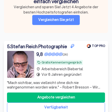
einfach vergleichen
Vergleichen und sparen Sie! Jetzt 4 Angebote der
besten Hochzeitsfotografen einholen.
Vergleichen Sie jetzt
5
.
Stefan Reich Photographie
TOP PRO
9,8
(26)
Gratis Kennenlerngespräch
local_offer
Arbeitsbereich Biebertal
place
Vor 8 Jahren gegründet
timelapse
"Mach sichtbar, was vielleicht ohne dich nie
wahrgenommen worden wäre." – Robert Bresson – Wir
sind Sonja und Stefan – ein Hochzeitsfotografenpaar von
der Hessischen Bergstraße, spezialisiert auf exklusive
Angebote vergleichen
Hochzeiten und zeitlose Bildwelten mit künstlerischem
Anspruch. Für uns ist eine Hochzeit ke
Verfügbarkeit