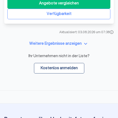
So gehts! So geht Weihnachten stressfrei und dabei
Angebote vergleichen
maximal persönlich: Verschenke ein Fotoshooting! Mit
Mann & Maus, Kind & Kegel ode
Verfügbarkeit
Aktualisiert: 03.08.2026 um 07:38
info
keyboard_arrow_down
Weitere Ergebnisse anzeigen
Ihr Unternehmen nicht in der Liste?
Kostenlos anmelden