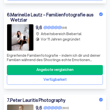
6
.
Marinelle Lautz – Familienfotografie aus
Wetzlar
9,6
(68)
Arbeitsbereich Biebertal
place
Vor 11 Jahren gegründet
timelapse
Ergreifende Familienfotografie – indem ich dir und deiner
Familien während des Shootings echte Emotionen
entlocken, schaffe ich es emotional greifbare
Erinnerungen für deine Zukunft zu kreieren. Dich erwarten
Angebote vergleichen
authentischen Familienfotos, die sich durch Lebendigkeit
und ausdrucksstarke Gefühle auszei
Verfügbarkeit
7
.
Peter Lauritis Photography
9,6
(300)