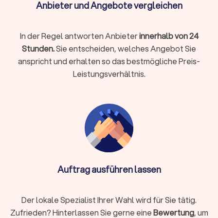
Anbieter und Angebote vergleichen
Preise & Pakete in Biebertal
In der Regel antworten Anbieter
innerhalb von 24
Im Hochzeitsbereich rechnen viele Fotografen
paketbasiert
Stunden.
Sie entscheiden, welches Angebot Sie
ab (Zeitkontingente inkl. Vor-/Nachbereitung).
Stundenpreise
kommen v. a. bei kurzen Einsätzen oder Zusatzstunden vor.
anspricht und erhalten so das bestmögliche Preis-
Leistungsverhältnis.
Paket
Richtwerte
Standesamt / Kurzreportage
300 € bis 600
(2–3 Std.)
€
800 € bis 1.600
Halbtags (6–8 Std.)
€
Auftrag ausführen lassen
1.600 € bis
Ganztags (10–12 Std.)
3.000+ €
Der lokale Spezialist Ihrer Wahl wird für Sie tätig.
Für eine detaillierte Übersicht besuchen Sie unsere Seite zu
Zufrieden? Hinterlassen Sie gerne eine
Bewertung
, um
den
Kosten eines Fotografens für Ihre Hochzeit
. Wenn Sie