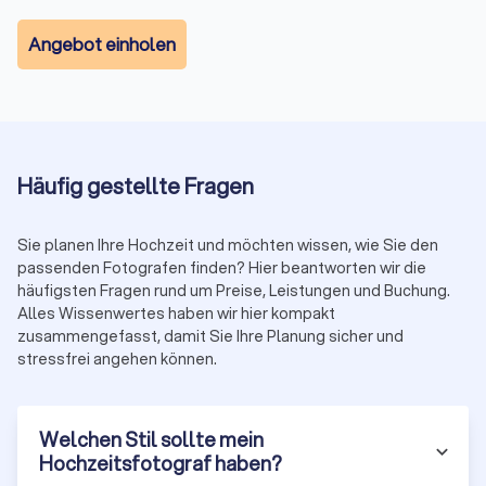
Album/Prints:
ab 200 €
Express-Lieferung:
ca. 150 €
Angebot einholen
Reisekosten außerhalb Biebertal:
i. d. R. 0,50 € bis 1 € pro
km
Anzahlung:
häufig 20–30 % zur Terminfixierung
Vergleichen Sie kostenlos bis zu vier Angebote auf
Trustlocal. Achten Sie auf
Leistung, Bildanzahl, Lieferzeit,
Rechte, Reisekosten
und
Vertragskonditionen
.
Häufig gestellte Fragen
Saison-Hinweis: Mai–September ist Peak-Season.
Samstage werden schnell ausgebucht und Zuschläge von
Sie planen Ihre Hochzeit und möchten wissen, wie Sie den
10–20 % sind möglich. Frühzeitig anfragen.
passenden Fotografen finden? Hier beantworten wir die
häufigsten Fragen rund um Preise, Leistungen und Buchung.
Alles Wissenwertes haben wir hier kompakt
zusammengefasst, damit Sie Ihre Planung sicher und
So arbeitet ein Hochzeitsfotograf: vor,
stressfrei angehen können.
während, nach dem Tag
Der Paketpreis spiegelt nicht nur die Stunden am Tag der
Hochzeit. Er umfasst auch Planung, Bildauswahl,
Welchen Stil sollte mein
Nachbearbeitung, Datensicherung und die Bereitstellung der
Hochzeitsfotograf haben?
Galerie.