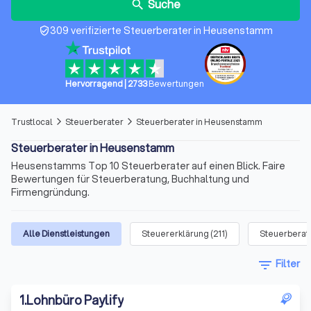
Suche
search
309 verifizierte Steuerberater in Heusenstamm
verified_user
Hervorragend
|
2733
Bewertungen
Trustlocal
Steuerberater
Steuerberater in Heusenstamm
arrow_forward_ios
arrow_forward_ios
Steuerberater in Heusenstamm
Heusenstamms Top 10 Steuerberater auf einen Blick. Faire
Bewertungen für Steuerberatung, Buchhaltung und
Firmengründung.
Alle Dienstleistungen
Steuererklärung
(
211
)
Steuerberat
filter_list
Filter
1
.
Lohnbüro Paylify