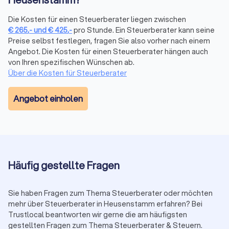
Steuerberaterkammer ist die Grundvoraussetzung. Darüber
hinaus verfügen manche Berater über Zusatzqualifikationen
Die Kosten für einen Steuerberater liegen zwischen
als Fachberater, etwa für Internationales Steuerrecht,
€
265
,-
und
€
425
,-
pro Stunde. Ein Steuerberater kann seine
Unternehmensnachfolge oder spezifische Branchen. Prüfen
Preise selbst festlegen, fragen Sie also vorher nach einem
Sie, ob eine Spezialisierung zu Ihrer Situation passt.
Angebot. Die Kosten für einen Steuerberater hängen auch
Trustlocal zeigt Ihnen in den Profilen transparent, welche
von Ihren spezifischen Wünschen ab.
Qualifikationen und Schwerpunkte jede Kanzlei mitbringt.
Über die Kosten für Steuerberater
Proaktive Beratung statt reiner Abwicklung:
Ein guter Berater
kommt mit Vorschlägen auf Sie zu, weist auf Fristen hin und
Angebot einholen
zeigt Gestaltungsmöglichkeiten auf. Eine reine Abwicklung
ohne strategische Hinweise reicht bei komplexen Mandaten
nicht aus.
Transparente Kommunikation:
Verständliche Erklärungen
ohne unnötiges Fachchinesisch, klare Aussagen zu Kosten
und realistische Einschätzungen zu Ihrer Steuersituation
Häufig gestellte Fragen
schaffen Vertrauen.
Digitalisierung und Erreichbarkeit:
Moderne Arbeitsweise mit
Sie haben Fragen zum Thema Steuerberater oder möchten
digitaler Belegübermittlung, zeitgemäßer Software und
mehr über Steuerberater in Heusenstamm erfahren? Bei
angemessene Reaktionszeit auf Anfragen erleichtern die
Trustlocal beantworten wir gerne die am häufigsten
Zusammenarbeit erheblich.
gestellten Fragen zum Thema Steuerberater & Steuern.