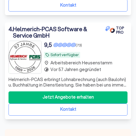
Kontakt
4
.
Helmerich-PCAS Software &
TOP
PRO
Service GmbH
9,5
(73)
Sofort verfügbar
local_offer
Arbeitsbereich Heusenstamm
place
Vor 57 Jahren gegründet
timelapse
Helmerich-PCAS erbringt Lohnabrechnung (auch Baulohn)
u. Buchhaltung in Dienstleistung. Sie haben bei uns immer
einen festen Ansprechpartner, den Sie per Telefon,
Telefax oder eMail erreichen können.
Jetzt Angebote erhalten
Kontakt