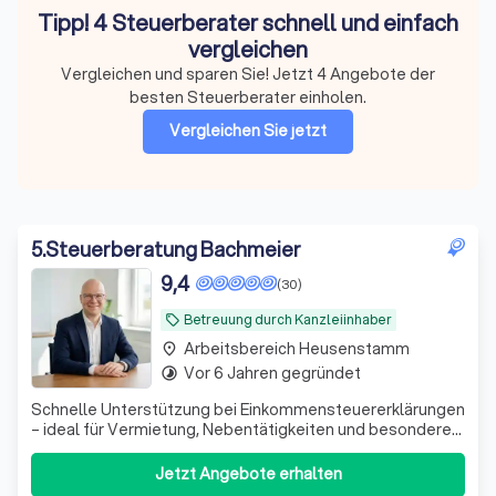
Tipp! 4 Steuerberater schnell und einfach
vergleichen
Vergleichen und sparen Sie! Jetzt 4 Angebote der
besten Steuerberater einholen.
Vergleichen Sie jetzt
5
.
Steuerberatung Bachmeier
9,4
(30)
Betreuung durch Kanzleiinhaber
local_offer
Arbeitsbereich Heusenstamm
place
Vor 6 Jahren gegründet
timelapse
Schnelle Unterstützung bei Einkommensteuererklärungen
– ideal für Vermietung, Nebentätigkeiten und besondere
private Situationen. Persönlich und unkompliziert.
Jetzt Angebote erhalten