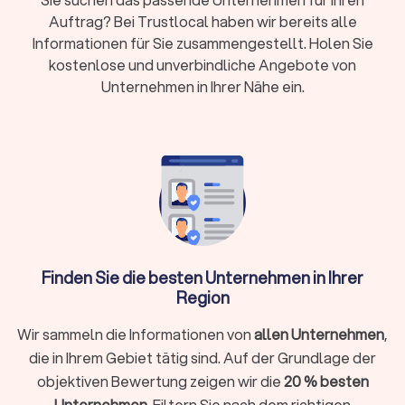
Vorteile – persönlicher Kontakt oder flexible
Auftrag? Bei Trustlocal haben wir bereits alle
digitale Zusammenarbeit
Informationen für Sie zusammengestellt. Holen Sie
Erstgespräch:
Viele Kanzleien bieten 15-20
kostenlose und unverbindliche Angebote von
Minuten kostenlos an
Unternehmen in Ihrer Nähe ein.
Wann brauche ich überhaupt einen
Steuerberater?
Nicht in jeder Situation ist ein Steuerberater zwingend
erforderlich. Für einfache Arbeitnehmer-Steuererklärungen
ohne Zusatzeinkünfte reicht oft die Software ELSTER oder
ein Lohnsteuerhilfeverein. Ein Steuerberater lohnt sich
Finden Sie die besten Unternehmen in Ihrer
besonders, wenn Sie:
Region
Selbstständig, freiberuflich tätig sind oder ein
Wir sammeln die Informationen von
allen Unternehmen
,
Unternehmen führen
die in Ihrem Gebiet tätig sind. Auf der Grundlage der
Einkünfte aus Vermietung, Kapitalvermögen oder anderen
objektiven Bewertung zeigen wir die
20 % besten
Einkunftsarten haben
Unternehmen
. Filtern Sie nach dem richtigen