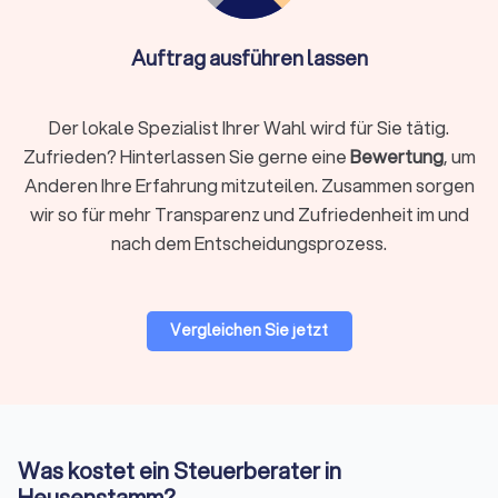
Nutzung sicherer Software wie DATEV
Unternehmen online. Die Qualifikation ist essentiell –
Auftrag ausführen lassen
auch ein Online-Steuerberater muss von der
Steuerberaterkammer bestellt sein.
Der lokale Spezialist Ihrer Wahl wird für Sie tätig.
Zufrieden? Hinterlassen Sie gerne eine
Bewertung
, um
Auf Trustlocal finden Sie beide Varianten übersichtlich
Anderen Ihre Erfahrung mitzuteilen. Zusammen sorgen
dargestellt, sodass Sie selbst entscheiden können, was
wir so für mehr Transparenz und Zufriedenheit im und
besser zu Ihnen passt. Nutzen Sie unsere Filterfunktion, um
nach dem Entscheidungsprozess.
gezielt nach lokalen Beratern in Heusenstamm oder digitalen
Kanzleien zu suchen.
Vergleichen Sie jetzt
Woran Sie einen guten Steuerberater
erkennen
Nicht nur die fachliche Qualifikation zählt, sondern auch die
Art der Zusammenarbeit. Ein guter Steuerberater zeichnet
sich durch mehrere Merkmale aus:
Was kostet ein Steuerberater in
Qualifikation und Spezialisierung:
Die Bestellung durch die
Heusenstamm?