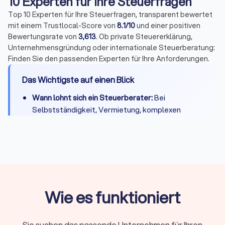
10 Experten für Ihre Steuerfragen
Top 10 Experten für Ihre Steuerfragen, transparent bewertet
mit einem Trustlocal-Score von
8.1/10
und einer positiven
Bewertungsrate von
3,613
. Ob private Steuererklärung,
Unternehmensgründung oder internationale Steuerberatung:
Finden Sie den passenden Experten für Ihre Anforderungen.
Das Wichtigste auf einen Blick
Wann lohnt sich ein Steuerberater:
Bei
Selbstständigkeit, Vermietung, komplexen
Steuerfragen oder wenn Zeitersparnis die
Kosten übersteigt
Kosten:
Private Steuererklärung 300-800 Euro,
Unternehmen je nach Umfang deutlich mehr
Qualifikation:
Bestellung durch
Steuerberaterkammer ist Pflicht, Fachberater-
Wie es funktioniert
Titel zeigen Spezialisierung
Online oder vor Ort:
Beide Modelle haben
Sie suchen das passende Unternehmen für Ihren