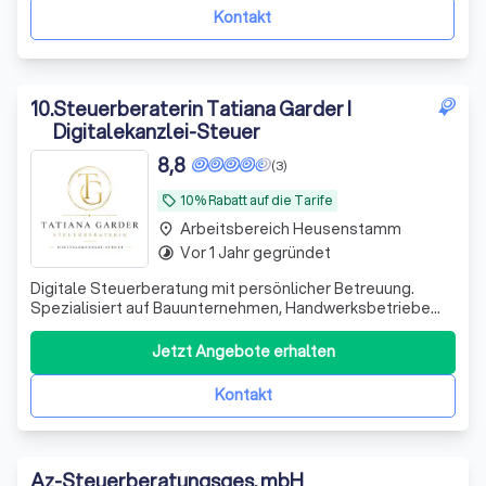
Steuerbescheid auf Richtigkei
Kontakt
10
.
Steuerberaterin Tatiana Garder I
Digitalekanzlei-Steuer
8,8
(3)
10% Rabatt auf die Tarife
local_offer
Arbeitsbereich Heusenstamm
place
Vor 1 Jahr gegründet
timelapse
Digitale Steuerberatung mit persönlicher Betreuung.
Spezialisiert auf Bauunternehmen, Handwerksbetriebe
und technische Dienstleister. Beratung und direkte
Ansprechpartnerin statt anonymer Großkanzlei.
Jetzt Angebote erhalten
Kontakt
Az-Steuerberatungsges. mbH