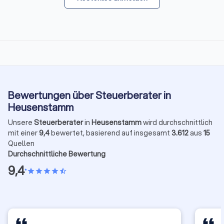
Bewertungen über Steuerberater in
Heusenstamm
Unsere
Steuerberater
in
Heusenstamm
wird durchschnittlich
mit einer
9,4
bewertet, basierend auf insgesamt
3.612
aus
15
Quellen
Durchschnittliche Bewertung
9,4
•
star
star
star
star
star_half