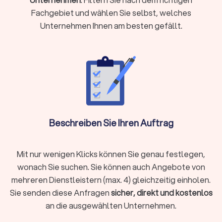
Komplexe steuerliche Sachverhalte vorliegen wie
Fachgebiet und wählen Sie selbst, welches
Auslandseinkünfte, Erbschaften oder Beteiligungen
Unternehmen Ihnen am besten gefällt.
Laufende Buchhaltung, Jahresabschlüsse oder
Umsatzsteuervoranmeldungen benötigen
Steueroptimierung und proaktive Gestaltungsberatung
gewünscht sind
Als Faustregel gilt: Wenn die mögliche Steuerersparnis oder
Zeitersparnis die Kosten übersteigt, ist die Investition
sinnvoll.
Beschreiben Sie Ihren Auftrag
Steuerberater vor Ort oder digital wählen?
Moderne Steuerberatung findet längst nicht mehr nur im
Mit nur wenigen Klicks können Sie genau festlegen,
klassischen Büro statt. Digitale Kanzleien bieten ihre
wonach Sie suchen. Sie können auch Angebote von
Dienstleistungen vollständig online an, von der
mehreren Dienstleistern (max. 4) gleichzeitig einholen.
Belegübermittlung bis zur Videoberatung. Beide Modelle
Sie senden diese Anfragen
sicher, direkt und kostenlos
haben Vorzüge:
an die ausgewählten Unternehmen.