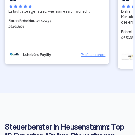
star
star
star
star
star
star
star
sta
Es läuft alles genau so, wie man es sich wünscht.
Bisher 
Kontakt
Sarah Rebekka.
vor Google
der erst
23.03.2026
Robert 
04.12.202
Lohnbüro Paylify
Profil ansehen
Steuerberater in Heusenstamm: Top