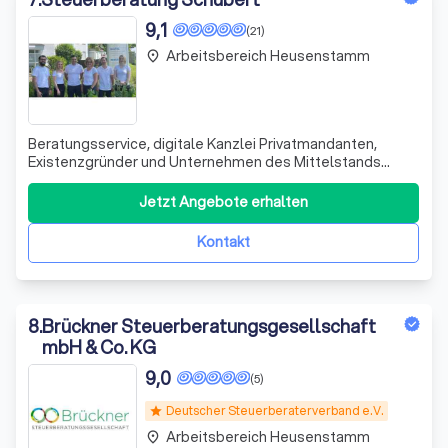
9,1
(21)
Arbeitsbereich Heusenstamm
place
Beratungsservice, digitale Kanzlei Privatmandanten,
Existenzgründer und Unternehmen des Mittelstands
verlassen sich seit Jahren auf meine individuellen
Beratungsleistungen. Als Steuerberater engagiere ich
Jetzt Angebote erhalten
mich erfolgreich für Ihren wirtschaftlichen Erfolg. Dafür
komme ich auch gerne zu Ihnen. Das
Kontakt
8
.
Brückner Steuerberatungsgesellschaft
mbH & Co. KG
9,0
(5)
Deutscher Steuerberaterverband e.V.
star
Arbeitsbereich Heusenstamm
place