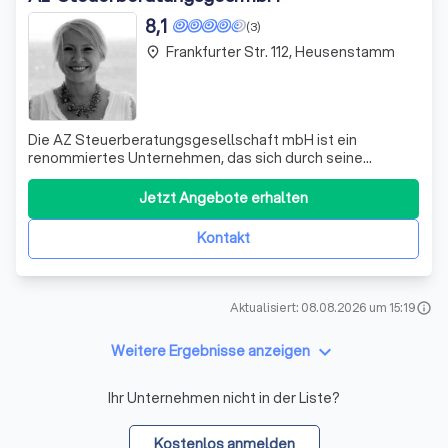
8,1
(3)
Frankfurter Str. 112, Heusenstamm
place
Die AZ Steuerberatungsgesellschaft mbH ist ein
renommiertes Unternehmen, das sich durch seine
Expertise in der Steuerberatung auszeichnet. Wir sind
stolz darauf, Mitglied der Steuerberaterkammer Hessen
Jetzt Angebote erhalten
zu sein und unsere Dienstleistungen in der
Bundesrepublik Deutschland anzubieten. Unser Team
Kontakt
beste
Aktualisiert: 08.08.2026 um 15:19
info
keyboard_arrow_down
Weitere Ergebnisse anzeigen
Ihr Unternehmen nicht in der Liste?
Kostenlos anmelden