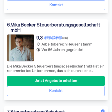
Kontakt
6
.
Mika Becker Steuerberatungsgesellschaft
mbH
9,3
(36)
Arbeitsbereich Heusenstamm
place
Vor 56 Jahren gegründet
timelapse
Die Mika Becker Steuerberatungsgesellschaft mbH ist ein
renommiertes Unternehmen, das sich durch seine
Expertise in der Steuerberatung auszeichnet. Wir sind
stolz darauf, unseren Kunden eine umfassende Palette an
Jetzt Angebote erhalten
Dienstleistungen anbieten zu können, die auf ihre
individuellen Bedürfnisse zugeschnitt
Kontakt
7
.
Steuerberatung Schubert