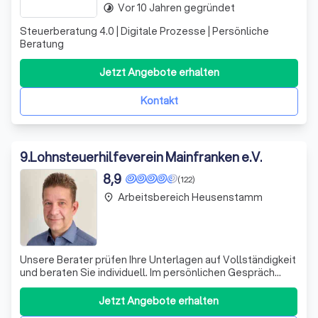
Vor 10 Jahren gegründet
timelapse
Steuerberatung 4.0 | Digitale Prozesse | Persönliche
Beratung
Jetzt Angebote erhalten
Kontakt
9
.
Lohnsteuerhilfeverein Mainfranken e.V.
8,9
(122)
Arbeitsbereich Heusenstamm
place
Unsere Berater prüfen Ihre Unterlagen auf Vollständigkeit
und beraten Sie individuell. Im persönlichen Gespräch
werden Ihre Steuervorteile ermittelt, danach erstellen wir
Ihre Steuererklärung. Anschließend übernehmen wir die
Jetzt Angebote erhalten
Abwicklung mit dem Finanzamt und prüfen Ihren