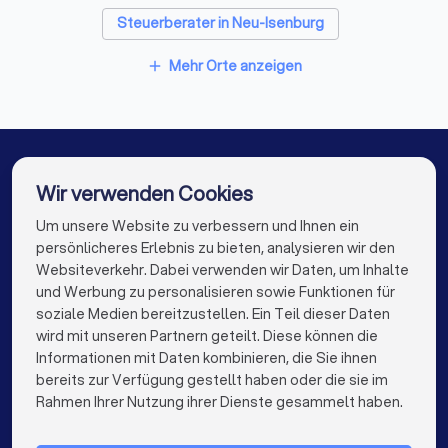
Steuerberater in Neu-Isenburg
✓
Wie berechnen Sie Ihr Honorar - nach StBVV,
Pauschalpreise oder Stundensätze?
Steuerberater in Dreieich
Mehr Orte anzeigen
add
✓
Wie schnell reagieren Sie in der Regel auf
Steuerberater in Rödermark
Anfragen?
Steuerberater in Hainburg
Steuerberater in Maintal
✓
Gibt es eine Vertretung bei Urlaub oder
Steuerberater in Hanau
Steuerberater in Berlin
Wir verwenden Cookies
Krankheit?
Steuerberater in Hamburg
Um unsere Website zu verbessern und Ihnen ein
Die besten Steuerberater für Sie
persönlicheres Erlebnis zu bieten, analysieren wir den
Steuerberater in München
Steuerberater in Köln
Websiteverkehr. Dabei verwenden wir Daten, um Inhalte
info@trustlocal.de
und Werbung zu personalisieren sowie Funktionen für
Steuerberater in Frankfurt am Main
Diese Unterlagen sollten Sie mitbringen
soziale Medien bereitzustellen. Ein Teil dieser Daten
wird mit unseren Partnern geteilt. Diese können die
Steuerberater in Stuttgart
Letzte Steuerbescheide
Informationen mit Daten kombinieren, die Sie ihnen
Übersicht über Einkunftsarten (Mieten, Kapitalerträge etc.)
bereits zur Verfügung gestellt haben oder die sie im
Steuerberater in Düsseldorf
keyboard_arrow_down
FÜR PRIVATPERSONEN
Rahmen Ihrer Nutzung ihrer Dienste gesammelt haben.
Liste offener steuerlicher Fragen
Steuerberater in Dortmund
Steuerberater in Essen
keyboard_arrow_down
FÜR FIRMEN
Bei Selbstständigen: Gewinnermittlung des Vorjahres