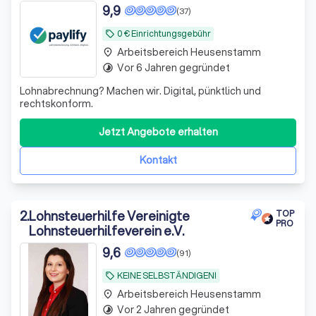
9,9
(37)
0 € Einrichtungsgebühr
local_offer
Arbeitsbereich Heusenstamm
place
Vor 6 Jahren gegründet
timelapse
Lohnabrechnung? Machen wir. Digital, pünktlich und
rechtskonform.
Jetzt Angebote erhalten
Kontakt
2
.
Lohnsteuerhilfe Vereinigte
TOP
PRO
Lohnsteuerhilfeverein e.V.
9,6
(91)
KEINE SELBSTÄNDIGEN!
local_offer
Arbeitsbereich Heusenstamm
place
Vor 2 Jahren gegründet
timelapse