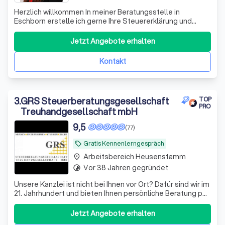
Herzlich willkommen In meiner Beratungsstelle in
Eschborn erstelle ich gerne Ihre Steuererklärung und
berate Sie zu sämtlichen Einkommensteuerfragen nach §
4 Nr. 11 StBerG. Mit einer individuellen Beratung lassen sich
Jetzt Angebote erhalten
alle Möglichkeiten ausschöpfen, damit Sie das optimale
Steuerergebnis erhalten. W
Kontakt
3
.
GRS Steuerberatungsgesellschaft
TOP
PRO
Treuhandgesellschaft mbH
9,5
(77)
Gratis Kennenlerngespräch
local_offer
Arbeitsbereich Heusenstamm
place
Vor 38 Jahren gegründet
timelapse
Unsere Kanzlei ist nicht bei Ihnen vor Ort? Dafür sind wir im
21. Jahrhundert und bieten Ihnen persönliche Beratung per
Video, WhatsApp und anderen Medien - wir sehen uns!
Datenaustausch - digital
Jetzt Angebote erhalten