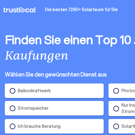
Die besten 7290+ Solarteure
für Sie
Finden Sie einen Top 10
Kaufungen
Wählen Sie den gewünschten Dienst aus
Balkonkraftwerk
Photov
Nur In
Stromspeicher
Stroms
Ich brauche Beratung
Solart