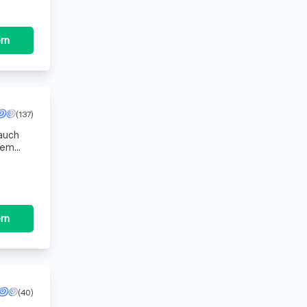
rn
(137)
 auch
nem
t und
rn
(40)