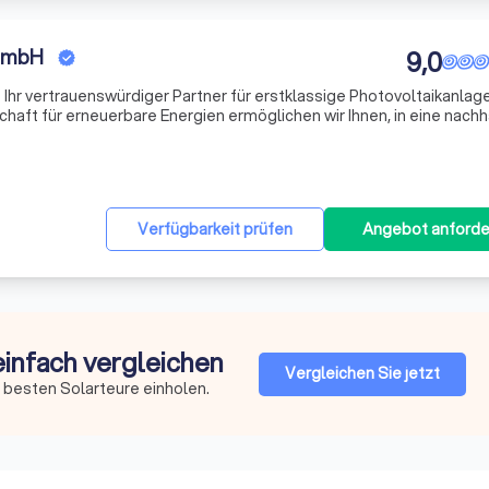
GmbH
9,0
hr vertrauenswürdiger Partner für erstklassige Photovoltaikanlage
haft für erneuerbare Energien ermöglichen wir Ihnen, in eine nachh
gieversorgung zu investieren. Unsere maßgeschneiderten Lösungen
Verfügbarkeit prüfen
Angebot anforde
einfach vergleichen
Vergleichen Sie jetzt
 besten Solarteure einholen.