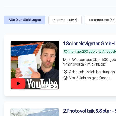
Alle Dienstleistungen
Photovoltaik
(
68
)
Solarthermie
(
64
)
1
.
Solar Navigator GmbH
mehr als 200 geprüfte Angebot
local_offer
Mein Wissen aus über 500 ge
"Photovoltaik mit Philipp"
Arbeitsbereich Kaufungen
place
Vor 2 Jahren gegründet
timelapse
8
3
photo_size_select_actual
videocam
2
.
Photovoltaik & Solar -