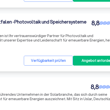
falen -Photovoltaik und Speichersysteme
8,8
 ist Ihr vertrauenswürdiger Partner für Photovoltaik und
t unserer Expertise und Leidenschaft für erneuerbare Energien, hel
chhaltig zu decken. Trotz der hohen Nachfrage bemühen wir uns, j
Verfügbarkeit prüfen
Angebot anforde
8,8
führendes Unternehmen in der Solarbranche, das sich durch seine
 für erneuerbare Energien auszeichnet. Mit Sitz in Uslar, Deutschl
en Kunden hochwertige Solartechnik-Lösungen anzubieten. Unser Te