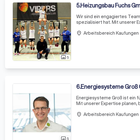
5
.
Heizungsbau Fuchs Gm
Wir sind ein engagiertes Team,
spezialisiert hat. Mit unserer
Konkurrenz ab. Wir sind stolz
Arbeitsbereich Kaufungen
indiv
place
5
photo_size_select_actual
6
.
Energiesysteme Groß
Energiesysteme Groß ist ein 
Mit unserer Expertise planen,
Unser Anspruch ist es, jede Anl
Arbeitsbereich Kaufungen
place
5
photo_size_select_actual