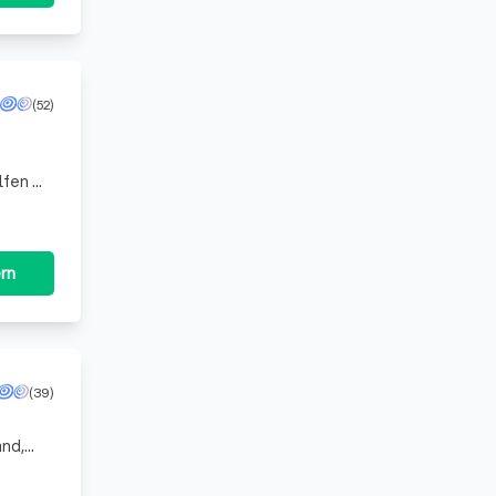
(52)
fen wir
edem
rn
(39)
and,
am