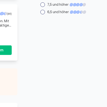
7,5 und höher
6,5 und höher
(81)
n. Mit
altige
 ermö
rn