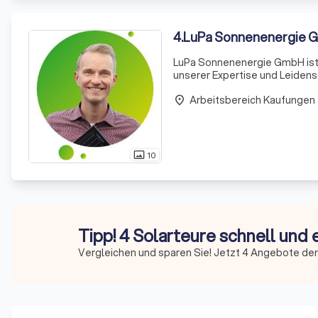
4
.
LuPa Sonnenenergie 
LuPa Sonnenenergie GmbH ist I
unserer Expertise und Leidensc
und finanziell lohnende Ener
Arbeitsbereich Kaufungen
place
10
photo_size_select_actual
Tipp! 4 Solarteure schnell und 
Vergleichen und sparen Sie! Jetzt 4 Angebote der