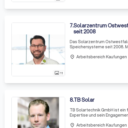
7
.
Solarzentrum Ostwest
seit 2008
Das Solarzentrum Ostwestfalen
Speichersysteme seit 2008. Mi
Ihnen, Ihren Energiebedarf na
Arbeitsbereich Kaufungen
Kunden eine i
place
11
photo_size_select_actual
8
.
TB Solar
TB Solartechnik GmbH ist ein 
Expertise und sein Engagement
sind wir stolz darauf, unser
Arbeitsbereich Kaufungen
besteht aus
place