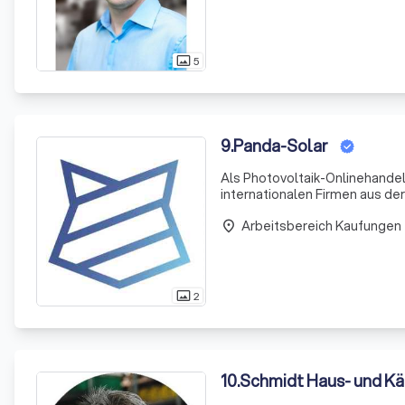
5
photo_size_select_actual
9
.
Panda-Solar
Als Photovoltaik-Onlinehandel 
internationalen Firmen aus d
Lager schnell und sicher liefe
Arbeitsbereich Kaufungen
Se
place
2
photo_size_select_actual
10
.
Schmidt Haus- und Kä