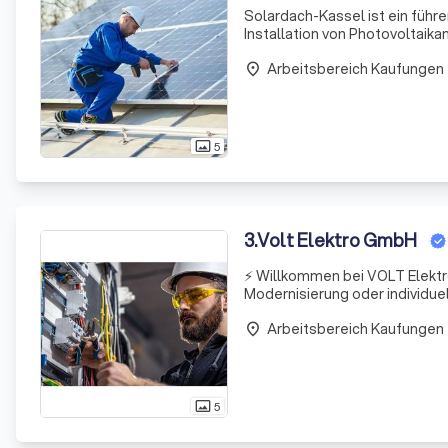
Solardach-Kassel ist ein führ
Installation von Photovoltaik
hat. Mit über 20 Jahren Erfah
Arbeitsbereich Kaufungen
place
5
photo_size_select_actual
3
.
Volt Elektro GmbH
⚡ Willkommen bei VOLT Elektro
Modernisierung oder individuel
leistungsstarke Elektroinstall
Arbeitsbereich Kaufungen
place
5
photo_size_select_actual