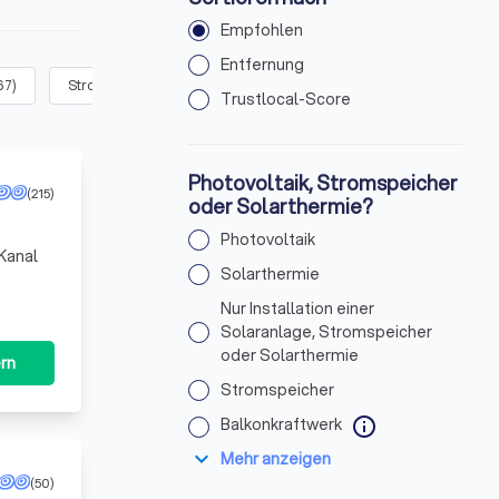
Empfohlen
Entfernung
67
)
Stromspeicher
(
57
)
Balkonkraftwerk
(
67
)
Ich brauch
Trustlocal-Score
Photovoltaik, Stromspeicher
(215)
oder Solarthermie?
Photovoltaik
Kanal
Solarthermie
Nur Installation einer
Solaranlage, Stromspeicher
oder Solarthermie
rn
Stromspeicher
Balkonkraftwerk
info
expand_more
Mehr anzeigen
(50)