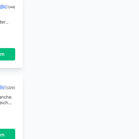
(44)
der
e ihren
rn
(229)
anche.
eich.
ali
rn