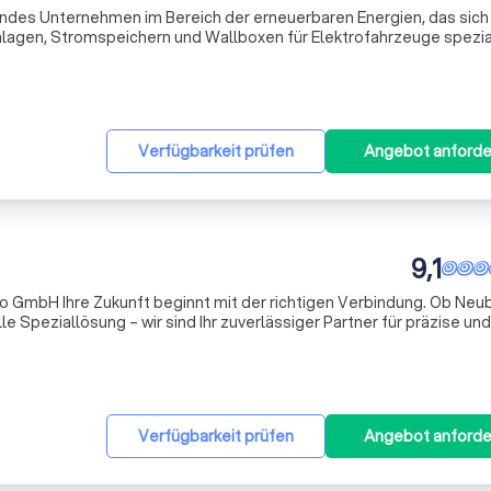
endes Unternehmen im Bereich der erneuerbaren Energien, das sich 
anlagen, Stromspeichern und Wallboxen für Elektrofahrzeuge spezial
rung im Dachdeckerhandwerk zeichnen wir uns durch fundiertes Wis
Verfügbarkeit prüfen
Angebot anforde
9,1
 GmbH Ihre Zukunft beginnt mit der richtigen Verbindung. Ob Neu
le Speziallösung – wir sind Ihr zuverlässiger Partner für präzise und
ationen im privaten wie gewerblichen Bereich. 🔌 Unsere Mission: Int
Verfügbarkeit prüfen
Angebot anforde