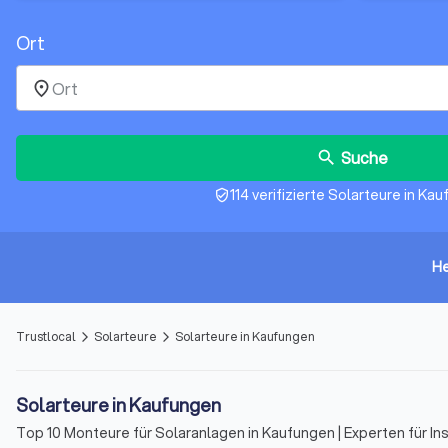
Ort
place
Suche
search
114 verifizierte Solarteure in Ka
verified_user
He
Trustlocal
Solarteure
Solarteure in Kaufungen
arrow_forward_ios
arrow_forward_ios
Solarteure in Kaufungen
Top 10 Monteure für Solaranlagen in Kaufungen | Experten für In