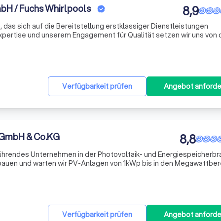
bH / Fuchs Whirlpools
8,9
 das sich auf die Bereitstellung erstklassiger Dienstleistungen
 Expertise und unserem Engagement für Qualität setzen wir uns von 
 darauf, unseren Kunden maßgeschneiderte Lösungen anzubieten, di
Verfügbarkeit prüfen
Angebot anforde
 GmbH & Co.KG
8,8
führendes Unternehmen in der Photovoltaik- und Energiespeicherbr
 bauen und warten wir PV-Anlagen von 1kWp bis in den Megawattber
age so zu bauen, als wäre sie für uns selbst. Als innovatives und qu
Verfügbarkeit prüfen
Angebot anforde