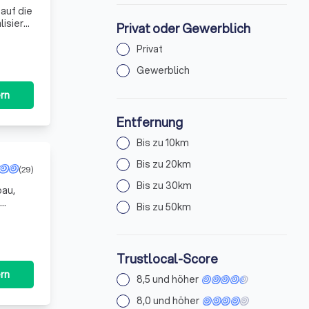
auf die
isiert
Privat oder Gewerblich
sen
Privat
Gewerblich
rn
Entfernung
Bis zu 10km
Bis zu 20km
(29)
Bis zu 30km
bau,
Bis zu 50km
ellige
Trustlocal-Score
rn
8,5 und höher
8,0 und höher