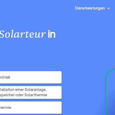
Dienstleistungen
in
Solarteur
oltaik
stallation einer Solaranlage,
peicher oder Solarthermie
hermie