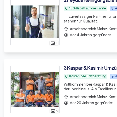
2
.
Feydus Reinigungsdie
10% Rabatt auf die Tarife
A
local_offer
Ihr zuverlässiger Partner für 
stehen für Qualität.
Arbeitsbereich Mainz-Kast
place
Vor 4 Jahren gegründet
timelapse
4
photo_size_select_actual
3
.
Kaspar & Kasimir Umz
Kostenlose Erstberatung
A
local_offer
Willkommen bei Kaspar & Kasi
darüber hinaus. Als Familienu
Herausforderungen und Bedürfn
Arbeitsbereich Mainz-Kast
place
reibungslosen
Vor 20 Jahren gegründet
timelapse
5
photo_size_select_actual