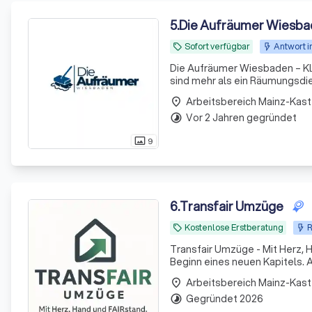
5
.
Die Aufräumer Wiesb
Sofort verfügbar
Antwort i
local_offer
Die Aufräumer Wiesbaden – Klar
sind mehr als ein Räumungsdi
bei Haushalts- und Gewerbea
Arbeitsbereich Mainz-Kast
place
und Entf
Vor 2 Jahren gegründet
timelapse
9
photo_size_select_actual
6
.
Transfair Umzüge
Kostenlose Erstberatung
R
local_offer
Transfair Umzüge - Mit Herz, Hand und Verstand. Ein Umzug ist me
Beginn eines neuen Kapitels. 
Arbeitsbereich Mainz-Kast
place
Gegründet 2026
timelapse