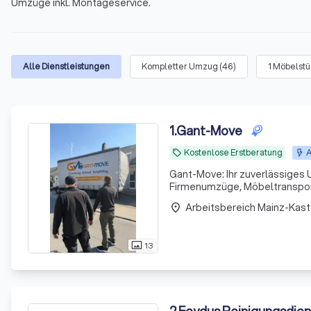
Umzüge inkl. Montageservice.
Alle Dienstleistungen
Kompletter Umzug
(
46
)
1 Möbelst
1
.
Gant-Move
Kostenlose Erstberatung
A
local_offer
Gant-Move: Ihr zuverlässige
Firmenumzüge, Möbeltransporte
Arbeitsbereich Mainz-Kast
place
13
photo_size_select_actual