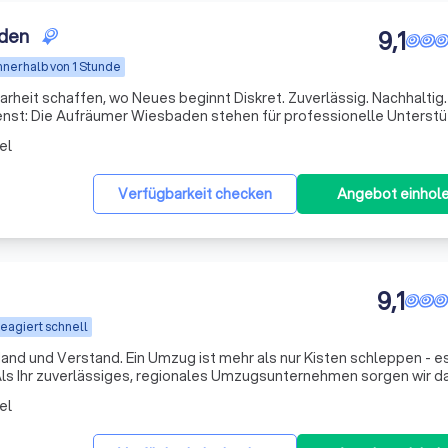
aden
9,1
nnerhalb von 1 Stunde
heit schaffen, wo Neues beginnt Diskret. Zuverlässig. Nachhaltig. Wi
enst: Die Aufräumer Wiesbaden stehen für professionelle Unterst
uflösungen, Entrümpelungen, Umzügen, Entkernungen, Endreinigu
el
Verfügbarkeit checken
Angebot einhol
9,1
eagiert schnell
hr als nur Kisten schleppen - es ist der
Als Ihr zuverlässiges, regionales Umzugsunternehmen sorgen wir da
dass dieser Start für Sie stressfrei und reibungslos gelingt. Wir begleiten Sie bei Privatumzü
el