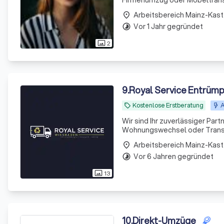
Firmenumzug oder Möbeltranspo
pünktlich und sorgfältig durc
Arbeitsbereich Mainz-Kast
place
und sorgt für e
Vor 1 Jahr gegründet
timelapse
2
photo_size_select_actual
9
.
Royal Service Entrümp
Kostenlose Erstberatung
A
local_offer
Wir sind Ihr zuverlässiger Pa
Wohnungswechsel oder Transpor
Arbeitsbereich Mainz-Kast
place
Vor 6 Jahren gegründet
timelapse
13
photo_size_select_actual
10
.
Direkt-Umzüge