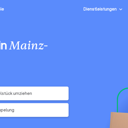
Sie
Dienstleistungen
in
Mainz-
lstück umziehen
mpelung