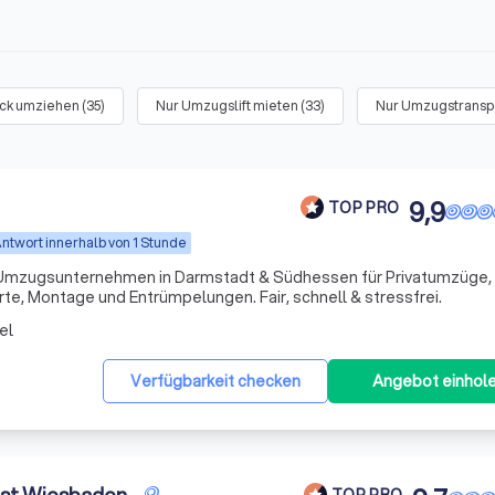
ück umziehen
(
35
)
Nur Umzugslift mieten
(
33
)
Nur Umzugstransp
9,9
TOP PRO
ntwort innerhalb von 1 Stunde
s Umzugsunternehmen in Darmstadt & Südhessen für Privatumzüge,
, Montage und Entrümpelungen. Fair, schnell & stressfrei.
el
Verfügbarkeit checken
Angebot einhol
TOP PRO