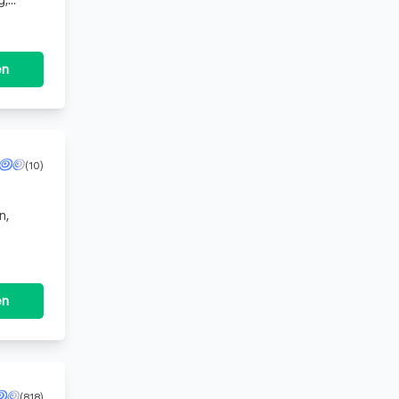
g,
gfalt
en
(10)
n,
en
(818)