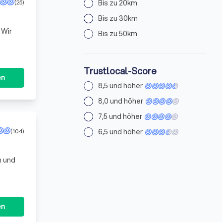
(25)
Bis zu 20km
Bis zu 30km
 Wir
Bis zu 50km
Trustlocal-Score
en
8,5 und höher
8,0 und höher
7,5 und höher
(104)
6,5 und höher
n und
n einen
en