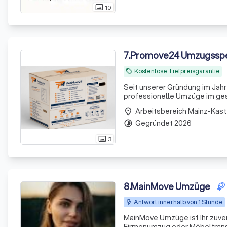
10
photo_size_select_actual
7
.
Promove24 Umzugsspe
Kostenlose Tiefpreisgarantie
local_offer
Seit unserer Gründung im Jahr
professionelle Umzüge im ges
Kleintransport oder komplett
Arbeitsbereich Mainz-Kast
place
Durchführung aus
Gegründet 2026
timelapse
3
photo_size_select_actual
8
.
MainMove Umzüge
Antwort innerhalb von 1 Stunde
MainMove Umzüge ist Ihr zuver