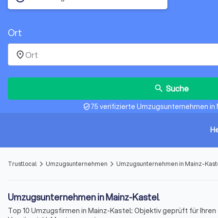
Ort
place
Suche
search
75 verifizierte Umzugsunternehmen in
verified_user
He
Trustlocal
Umzugsunternehmen
Umzugsunternehmen in Mainz-Kast
arrow_forward_ios
arrow_forward_ios
Umzugsunternehmen in Mainz-Kastel
Top 10 Umzugsfirmen in Mainz-Kastel: Objektiv geprüft für Ihren 