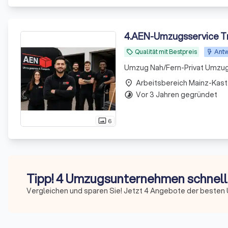
4
.
AEN-Umzugsservice T
Qualität mit Bestpreis
Antw
local_offer
Umzug Nah/Fern-Privat Umzu
Arbeitsbereich Mainz-Kast
place
Vor 3 Jahren gegründet
timelapse
6
photo_size_select_actual
Tipp! 4 Umzugsunternehmen schnell 
Vergleichen und sparen Sie! Jetzt 4 Angebote der beste