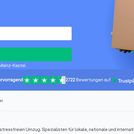
 Mainz-Kastel
rvorragend
2722
Bewertungen auf
el
stressfreien Umzug. Spezialisten für lokale, nationale und internat