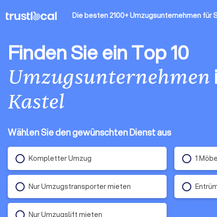
Die besten 2100+ Umzugsunternehmen
für 
Finden Sie ein Top 10
Umzugsunternehmen
Kastel
Wählen Sie den gewünschten Dienst aus
Kompletter Umzug
1 Möbe
Nur Umzugstransporter mieten
Entrü
Nur Umzugslift mieten