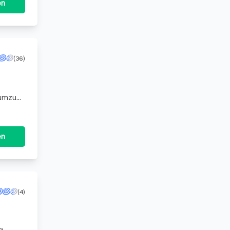
en
(36)
numzug,
und
en
(4)