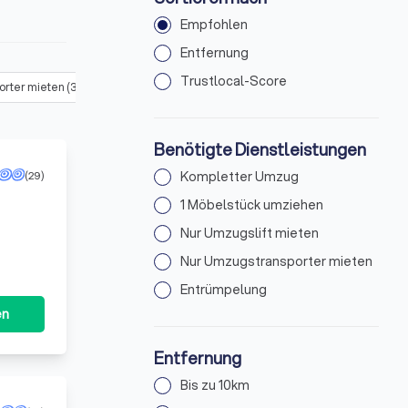
Empfohlen
Entfernung
Trustlocal-Score
orter mieten
(
33
)
Entrümpelung
(
32
)
Benötigte Dienstleistungen
(29)
Kompletter Umzug
1 Möbelstück umziehen
Nur Umzugslift mieten
Nur Umzugstransporter mieten
Entrümpelung
en
Entfernung
Bis zu 10km