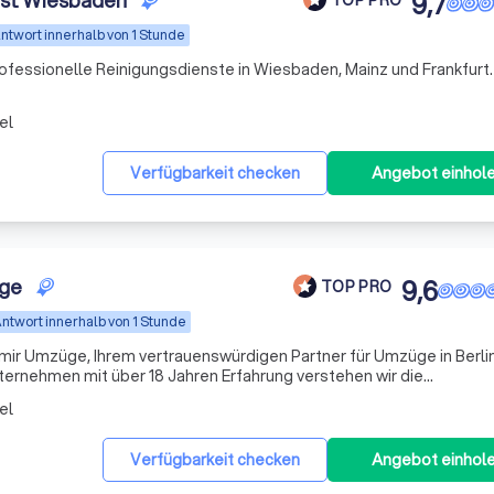
nst Wiesbaden
9,7
ntwort innerhalb von 1 Stunde
professionelle Reinigungsdienste in Wiesbaden, Mainz und Frankfurt.
el
Verfügbarkeit checken
Angebot einhol
üge
9,6
TOP PRO
ntwort innerhalb von 1 Stunde
mir Umzüge, Ihrem vertrauenswürdigen Partner für Umzüge in Berli
nternehmen mit über 18 Jahren Erfahrung verstehen wir die
isse, die mit einem Umzug verbunden sind. Unser Ziel ist es, Ihne
el
Verfügbarkeit checken
Angebot einhol