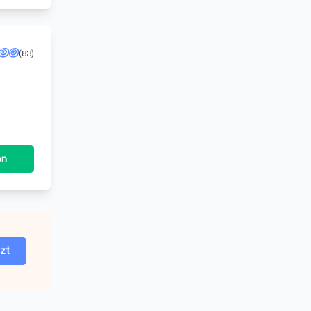
(83)
en
tzt