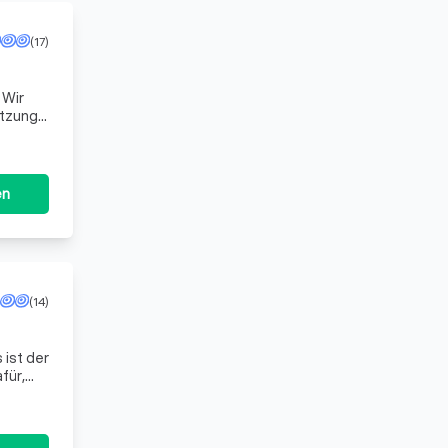
(17)
r
ützung
ngen
en
(14)
für,