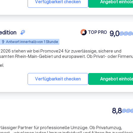
Verfügbarkeit checken
Angebot einhol
dition
9,0
TOP PRO
Antwort innerhalb von 1 Stunde
 2026 stehen wir bei Promove24 für zuverlässige, sichere und
amten Rhein-Main-Gebiet und europaweit. Ob Privat- oder Firme
e Haushaltsauflösung – wir kümmern uns um Planung, Organisation 
el
Verfügbarkeit checken
Angebot einhol
8,8
lässiger Partner für professionelle Umzüge. Ob Privatumzug,