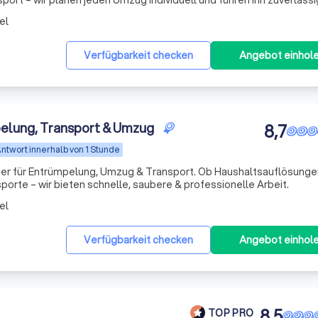
rt – wir planen jeden Umzug individuell und führen ihn zuverlässi
h. Unser erfahrenes Team behandelt Ihr Umzugsgut mit größter Sor
el
Verfügbarkeit checken
Angebot einhol
elung, Transport & Umzug
8,7
ntwort innerhalb von 1 Stunde
rtner für Entrümpelung, Umzug & Transport. Ob Haushaltsauflösunge
te – wir bieten schnelle, saubere & professionelle Arbeit.
el
Verfügbarkeit checken
Angebot einhol
8,5
TOP PRO