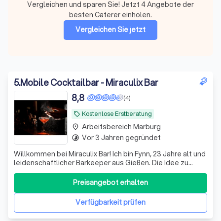
Vergleichen und sparen Sie! Jetzt 4 Angebote der
besten Caterer einholen.
Vergleichen Sie jetzt
5
.
Mobile Cocktailbar - Miraculix Bar
8,8
(4)
Kostenlose Erstberatung
local_offer
Arbeitsbereich Marburg
place
Vor 3 Jahren gegründet
timelapse
Willkommen bei Miraculix Bar! Ich bin Fynn, 23 Jahre alt und
leidenschaftlicher Barkeeper aus Gießen. Die Idee zu
meinem Unternehmen entstand nach einem
inspirierenden Cocktailkurs in Thailand, der meine
Preisangebot erhalten
Begeisterung fürs Mixen entfacht hat. Seitdem bringe ich
nicht nur kreative Cocktails zu euch, s
Verfügbarkeit prüfen