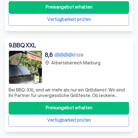
Wurstwaren in Marburg. Seit unserer Gründung im Jahr
1929 haben wir uns der Bereitstellung von
Preisangebot erhalten
Qualitätsprodukten aus der Region und einem
erstklassigen Partyservice für Ihre Feierlichkeiten verschr
Verfügbarkeit prüfen
9
.
BBQ XXL
8,6
(23)
Arbeitsbereich Marburg
place
Bei BBQ-XXL sind wir mehr als nur ein Grilldienst. Wir sind
Ihr Partner für unvergessliche Grillfeste. Ob leckere
Saucen, frische Salate, süße Desserts, Käseplatten,
Wurstplatten, Grillgemüse, Grill-Kartoffeln, mediterrane
Preisangebot erhalten
und klassische Salate, Kraut-Salate oder
Mitternachtssnacks - wir haben alles
Verfügbarkeit prüfen