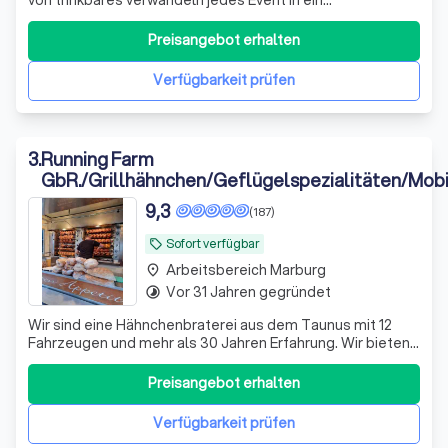
unvergessliches Erlebnis. Mit unseren mobilen
Cocktailbars und erstklassigen Barkeepern bringen wir
Preisangebot erhalten
nicht nur Drinks, sondern auch eine Atmosphäre voller
Genuss und Freude direkt zu euch. Unsere Le
Verfügbarkeit prüfen
3
.
Running Farm
GbR./Grillhähnchen/Geflügelspezialitäten/Mobi
Grillstation
9,3
(187)
Sofort verfügbar
local_offer
Arbeitsbereich Marburg
place
Vor 31 Jahren gegründet
timelapse
Wir sind eine Hähnchenbraterei aus dem Taunus mit 12
Fahrzeugen und mehr als 30 Jahren Erfahrung. Wir bieten
Catering für Hochzeiten, - türkische Hochzeiten,
Geschäftseröffnungen, Geburtstage, Vereinsfeiern, priv.
Preisangebot erhalten
Events, Firmen Events etc. an. Außerdem finden Sie uns
die Woche über an verschiedene
Verfügbarkeit prüfen