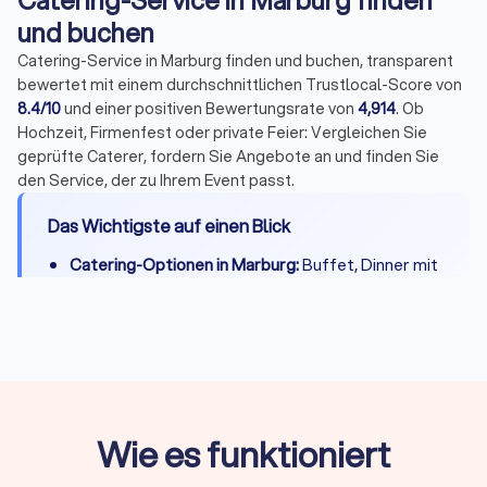
Catering-Service in Marburg finden
und buchen
Catering-Service in Marburg finden und buchen, transparent
bewertet mit einem durchschnittlichen Trustlocal-Score von
8.4/10
und einer positiven Bewertungsrate von
4,914
. Ob
Hochzeit, Firmenfest oder private Feier: Vergleichen Sie
geprüfte Caterer, fordern Sie Angebote an und finden Sie
den Service, der zu Ihrem Event passt.
Das Wichtigste auf einen Blick
Catering-Optionen in Marburg:
Buffet, Dinner mit
Tischservice, Fingerfood & Snacks, BBQ,
Frühstück/Brunch, Mittagessen, Foodtrucks,
vegane und vegetarische Angebote, Getränke &
Cocktails
Preise:
Von 8 Euro pro Person für kalte Platten
bis 150 Euro für gehobene Menüs, Foodtrucks ab
Wie es funktioniert
700 Euro pauschal