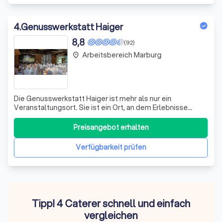
4
.
Genusswerkstatt Haiger
8,8
(92)
Arbeitsbereich Marburg
place
Die Genusswerkstatt Haiger ist mehr als nur ein
Veranstaltungsort. Sie ist ein Ort, an dem Erlebnisse
geschaffen und unvergessliche Momente festgehalten
werden. Ob Sie eine Firmenfeier, ein Seminar oder eine
Preisangebot erhalten
private Feier planen, wir bieten Ihnen den perfekten
Rahmen für Ihr Event. Mit unserer moder
Verfügbarkeit prüfen
Tipp! 4 Caterer schnell und einfach
vergleichen