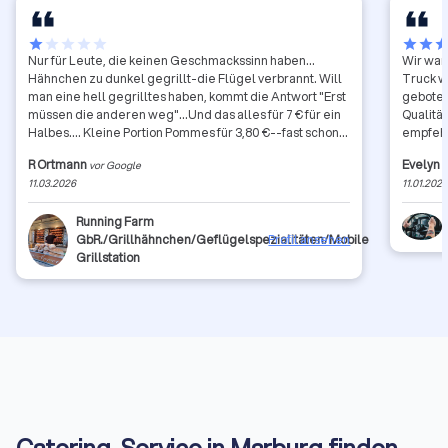
star
star
star
star
star
star
star
sta
Nur für Leute, die keinen Geschmackssinn haben...
Wir war
Hähnchen zu dunkel gegrillt-die Flügel verbrannt. Will
Truck wa
man eine hell gegrilltes haben, kommt die Antwort "Erst
geboten
müssen die anderen weg"...Und das alles für 7 € für ein
Qualitä
Halbes.... Kleine Portion Pommes für 3,80 €--fast schon
Wucher... GottseiDank gibt es noch andere Anbieter
R Ortmann
Evelyn 
vor Google
11.03.2026
11.01.202
Running Farm
GbR./Grillhähnchen/Geflügelspezialitäten/Mobile
Profil ansehen
Grillstation