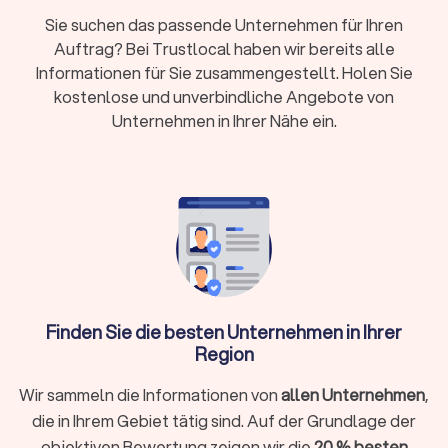
Zusatzkosten:
Servicepersonal (20-40
Sie suchen das passende Unternehmen für Ihren
Euro/Stunde), Geschirr, Ausstattung, Anfahrt und
Auftrag? Bei Trustlocal haben wir bereits alle
Aufbau können extra berechnet werden
Informationen für Sie zusammengestellt. Holen Sie
Servicemodelle:
Partyservice (nur Essen) oder
kostenlose und unverbindliche Angebote von
Vollservice (mit Personal, Equipment und
Unternehmen in Ihrer Nähe ein.
Planung)
Buchungsvorlauf:
Kurzfristige Anfragen ab 48
Stunden möglich, größere Events brauchen 6-12
Wochen Vorbereitung
Trustlocal hilft:
Filtern Sie nach Küche und Anlass,
vergleichen Sie bis zu vier Angebote kostenlos
und buchen Sie direkt
Finden Sie die besten Unternehmen in Ihrer
Region
Welche Catering-Varianten können Sie
Wir sammeln die Informationen von
allen Unternehmen
,
buchen?
die in Ihrem Gebiet tätig sind. Auf der Grundlage der
Die Auswahl an verfügbaren Optionen in Marburg ist groß. Hier
objektiven Bewertung zeigen wir die
20 % besten