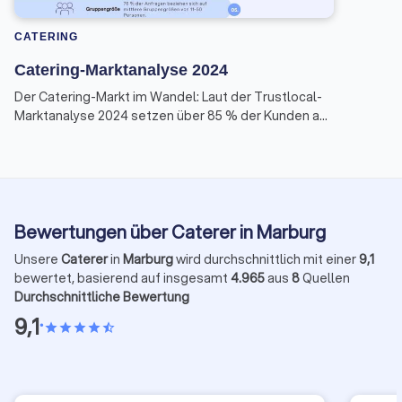
CATERING
Catering-Marktanalyse 2024
Der Catering-Markt im Wandel: Laut der Trustlocal-
Marktanalyse 2024 setzen über 85 % der Kunden auf
Lieferdienste statt Full-Service. Deutsche und
mediterrane Küche sind besonders gefragt, Buffets
bleiben Favorit. Für kleine und mittlere Unternehmen
wird eine clevere digitale Strategie immer wichtiger,
um Kunden zu erreichen und flexibel zu bleiben.
Bewertungen über Caterer in Marburg
Unsere
Caterer
in
Marburg
wird durchschnittlich mit einer
9,1
bewertet, basierend auf insgesamt
4.965
aus
8
Quellen
Durchschnittliche Bewertung
9,1
•
star
star
star
star
star_half