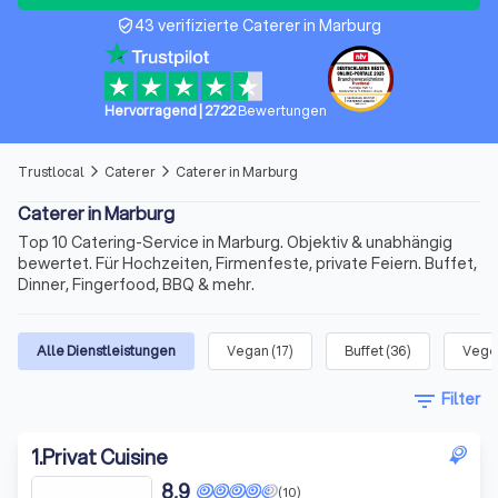
43 verifizierte Caterer in Marburg
verified_user
Hervorragend
|
2722
Bewertungen
Trustlocal
Caterer
Caterer in Marburg
arrow_forward_ios
arrow_forward_ios
Caterer in Marburg
Top 10 Catering-Service in Marburg. Objektiv & unabhängig
bewertet. Für Hochzeiten, Firmenfeste, private Feiern. Buffet,
Dinner, Fingerfood, BBQ & mehr.
Alle Dienstleistungen
Vegan
(
17
)
Buffet
(
36
)
Vege
filter_list
Filter
1
.
Privat Cuisine
8,9
(10)