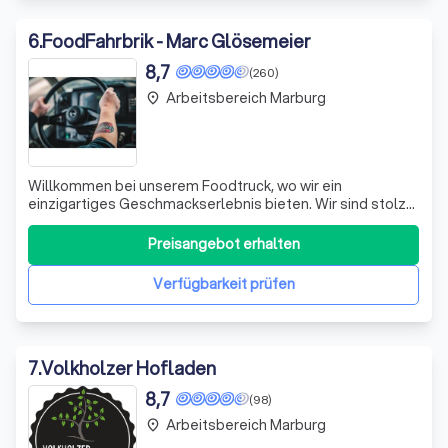
6
.
FoodFahrbrik - Marc Glösemeier
8,7
(260)
Arbeitsbereich Marburg
place
Willkommen bei unserem Foodtruck, wo wir ein
einzigartiges Geschmackserlebnis bieten. Wir sind stolz
darauf, dass wir uns durch unsere selbstgemachten Buns,
frisch gegrilltes Rindfleisch, hausgemachte Saucen und
Preisangebot erhalten
saftiges Pulled Pork von der Masse abheben. Jedes
Gericht, das wir servieren, ist das Er
Verfügbarkeit prüfen
7
.
Volkholzer Hofladen
8,7
(98)
Arbeitsbereich Marburg
place