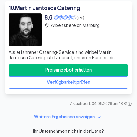
10
.
Martin Jantosca Catering
8,6
(185)
Arbeitsbereich Marburg
place
Als erfahrener Catering-Service sind wir bei Martin
Jantosca Catering stolz darauf, unseren Kunden ein
unvergessliches kulinarisches Erlebnis zu bieten. Wir
verstehen, dass jede Veranstaltung einzigartig ist und
Preisangebot erhalten
erfordert eine individuelle Herangehensweise. Deshalb
bieten wir maßgeschneiderte Cateri
Verfügbarkeit prüfen
Aktualisiert: 04.08.2026 um 13:31
info
keyboard_arrow_down
Weitere Ergebnisse anzeigen
Ihr Unternehmen nicht in der Liste?