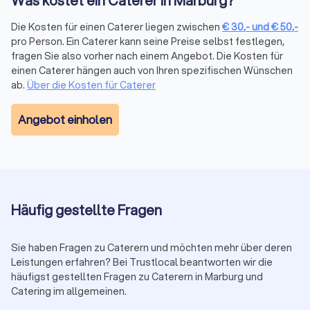
Was kostet ein Caterer in Marburg?
Besonders gefragt für Business-Meetings, Konferenzen,
Workshops oder regelmäßige Mitarbeiterversorgung.
Die Kosten für einen Caterer liegen zwischen
€
30
,-
und
€
50
,-
pro Person. Ein Caterer kann seine Preise selbst festlegen,
fragen Sie also vorher nach einem Angebot. Die Kosten für
Foodtruck
einen Caterer hängen auch von Ihren spezifischen Wünschen
Foodtrucks bringen mobile Küche direkt auf Ihr Event. Von
ab.
Über die Kosten für Caterer
frischer Pizza aus dem Holzofen über Burger und Döner bis
hin zu Bowls oder Tacos wird vieles direkt vor Ort zubereitet.
Angebot einholen
Foodtrucks sorgen für eine lockere, interaktive Atmosphäre.
Optimal für größere private Feiern, Firmenfeste oder
Festivals.
Vegane und vegetarische Angebote
Häufig gestellte Fragen
Immer mehr Anbieter in Marburg bieten ausschließlich
pflanzliche oder vegetarische Menüs an. Von Buddha Bowls,
Sie haben Fragen zu Caterern und möchten mehr über deren
Salaten oder Wraps über Burger und Pasta bis zu veganen
Leistungen erfahren? Bei Trustlocal beantworten wir die
Desserts. Diese Variante ist sehr gefragt bei nachhaltigen
häufigst gestellten Fragen zu Caterern in Marburg und
Firmenevents, Yoga-Retreats oder modernen Hochzeiten.
Catering im allgemeinen.