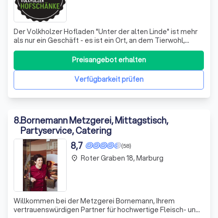
Der Volkholzer Hofladen "Unter der alten Linde" ist mehr
als nur ein Geschäft - es ist ein Ort, an dem Tierwohl,
Naturschutz und Genuss harmonisch zusammenkommen.
Wir, André und Christina Schneider, sind stolz darauf,
Preisangebot erhalten
unseren Kunden eine Vielzahl von regionalen und leckeren
Produkten anzubieten, die
Verfügbarkeit prüfen
8
.
Bornemann Metzgerei, Mittagstisch,
Partyservice, Catering
8,7
(58)
Roter Graben 18, Marburg
place
Willkommen bei der Metzgerei Bornemann, Ihrem
vertrauenswürdigen Partner für hochwertige Fleisch- und