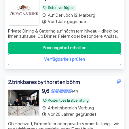
Sofort verfügbar
local_offer
Auf Der Jöch 12, Marburg
place
Vor 1 Jahr gegründet
timelapse
Private Dining & Catering auf höchstem Niveau – direkt bei
Ihnen zuhause. Ob Dinner, Feiern oder besondere Anlässe
– individuell, frisch und stilvoll. 👨🏽‍🍳🍳🥘🍝
Preisangebot erhalten
Verfügbarkeit prüfen
2
.
trinkbares by thorsten böhm
9,6
(47)
Kostenlose Erstberatung
local_offer
Arbeitsbereich Marburg
place
Vor 20 Jahren gegründet
timelapse
Ob Hochzeit, Firmenfeier oder private Veranstaltung – wir
von trinkbares verwandeln jedes Event in ein