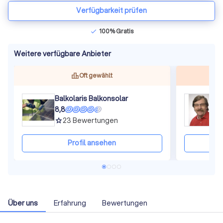
Verfügbarkeit prüfen
100% Gratis
check
Weitere verfügbare Anbieter
Oft gewählt
Balkolaris Balkonsolar
S
8,8
8
23
Bewertungen
grade
gra
Profil ansehen
Über uns
Erfahrung
Bewertungen