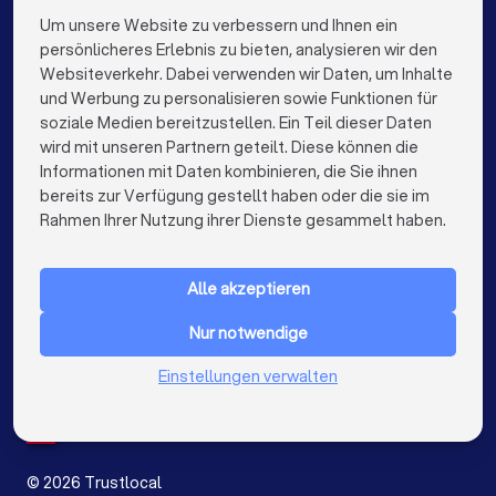
Photovoltaik-Anbieter in Bremen
Um unsere Website zu verbessern und Ihnen ein
Die besten Unternehmen für Sie
persönlicheres Erlebnis zu bieten, analysieren wir den
Photovoltaik-Anbieter in Nürnberg
Websiteverkehr. Dabei verwenden wir Daten, um Inhalte
info@trustlocal.de
und Werbung zu personalisieren sowie Funktionen für
Photovoltaik-Anbieter in Dresden
soziale Medien bereitzustellen. Ein Teil dieser Daten
wird mit unseren Partnern geteilt. Diese können die
Photovoltaik-Anbieter in Hannover
Informationen mit Daten kombinieren, die Sie ihnen
bereits zur Verfügung gestellt haben oder die sie im
Photovoltaik-Anbieter in Leipzig
keyboard_arrow_down
FÜR PRIVATPERSONEN
Rahmen Ihrer Nutzung ihrer Dienste gesammelt haben.
Photovoltaik-Anbieter in Duisburg
keyboard_arrow_down
FÜR FIRMEN
Photovoltaik-Anbieter in Bochum
Alle akzeptieren
keyboard_arrow_down
ÜBER TRUSTLOCAL
Photovoltaik-Anbieter in Wuppertal
Nur notwendige
LAND
Niederlande
Einstellungen verwalten
Photovoltaik-Anbieter in Bielefeld
Belgien
Deutschland
Photovoltaik-Anbieter in Bonn
Spanien
Photovoltaik-Anbieter in Münster
©
2026
Trustlocal