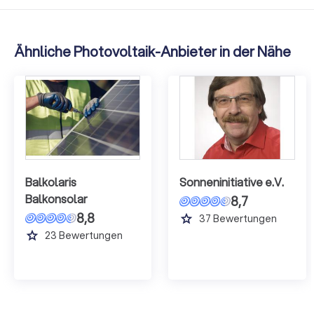
Ähnliche Photovoltaik-Anbieter in der Nähe
Balkolaris
Sonneninitiative e.V.
Balkonsolar
8,7
8,8
grade
37
Bewertungen
grade
23
Bewertungen