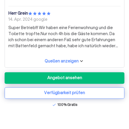
Herr Grein
14. Apr. 2024
google
Super Betrieb!!! Wir haben eine Ferienwohnung und die
Toilette tropfte.Nur noch 4h bis die Gäste kommen. Da
ich schon bei einem anderen Fall sehr gute Erfahrungen
mit Battenfeld gemacht habe, habe ich natürlich wieder
dort angerufen. Ich habe den Fall geschildert und man
konnte mir helfen. Der Monteur kam pünktlich und konnte
Quellen anzeigen
das Problem unkompliziert lösen. Ich rechne der Firma
Battenfeld dies sehr hoch an. Ich hatte nicht damit
gerechnet das es noch am selben Tag klappt. Es war
Angebot ansehen
schließlich Urlaubszeit und Handwerker sind rar. Vielen
Dank! Von mir 6 Sterne!
Verfügbarkeit prüfen
100% Gratis
check