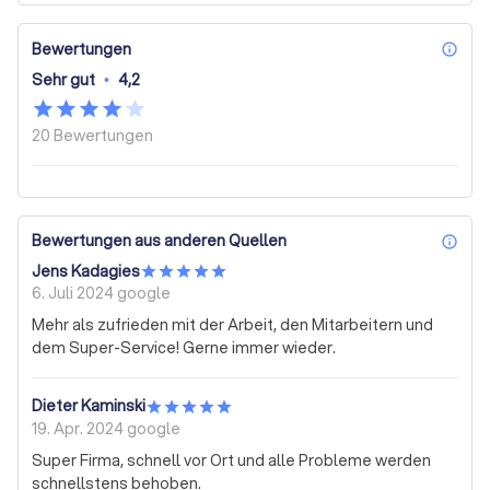
Bewertungen
inf
Sehr gut
•
4,2
20
Bewertungen
Bewertungen aus anderen Quellen
inf
Jens Kadagies
6. Juli 2024
google
Mehr als zufrieden mit der Arbeit, den Mitarbeitern und
dem Super-Service! Gerne immer wieder.
Dieter Kaminski
19. Apr. 2024
google
Super Firma, schnell vor Ort und alle Probleme werden
schnellstens behoben.