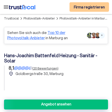
menu
Firma registrieren
Trustlocal
Photovoltaik-Anbieter
Photovoltaik-Anbieter in Marburg
arrow_forward_ios
arrow_forward_ios
Sehen Sie sich auch die
Top 10 der
+
Photovoltaik-Anbieter
in Marburg an
Hans-Joachim Battenfeld Heizung - Sanitär -
Solar
8,1
(
20
Bewertungen
)
place
Goldbergstraße 30, Marburg
Angebot ansehen