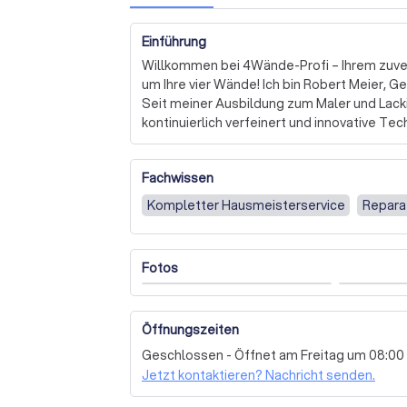
Einführung
Willkommen bei 4Wände-Profi – Ihrem zuver
um Ihre vier Wände! Ich bin Robert Meier, G
Seit meiner Ausbildung zum Maler und Lacki
kontinuierlich verfeinert und innovative Tech
lasse. 

Fachwissen
Ob Malerarbeiten, Reinigungsdienste oder 
Lösungen, die Ihre Erwartungen übertreffen.
Kompletter Hausmeisterservice
Repara
Sie sich rundum wohlfühlen. Dabei lege ich 
Verwendung nachhaltiger Materialien. 

Fotos
Mein engagiertes Team und ich stehen Ihnen 
Wünsche zu realisieren. Wir erstellen flexi
Ihrer Immobilie und sorgen dafür, dass alles 
Öffnungszeiten
Lassen Sie uns gemeinsam Ihre Visionen verw
Geschlossen - Öffnet am Freitag um 08:00
unverbindliches Angebot und erleben Sie, wie 
Jetzt kontaktieren? Nachricht senden.
umzusetzen. Ich freue mich darauf, von Ihne