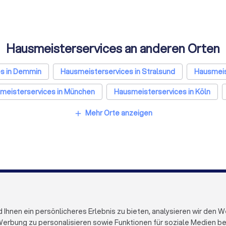
Hausmeisterservices an anderen Orten
s in Demmin
Hausmeisterservices in Stralsund
Hausmeis
meisterservices in München
Hausmeisterservices in Köln
in Düsseldorf
Hausmeisterservices in Dortmund
Hausmei
Mehr Orte anzeigen
add
 in Dresden
Hausmeisterservices in Hannover
Hausmeiste
 in Wuppertal
Hausmeisterservices in Bielefeld
Hausmeis
FÜR FIRMEN
ÜBER TRUST
Firmenprofil löschen
Über Trustloc
hnen ein persönlicheres Erlebnis zu bieten, analysieren wir den W
Trustlocal Top Pro
Arbeiten bei 
erbung zu personalisieren sowie Funktionen für soziale Medien bere