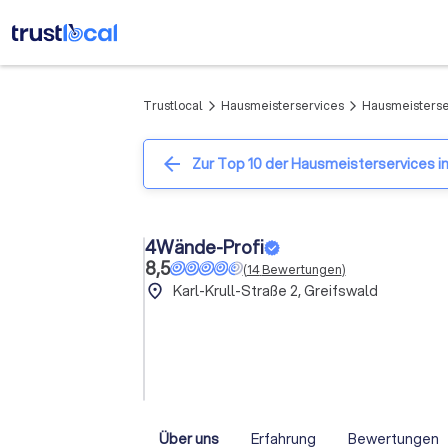
Trustlocal
Hausmeisterservices
Hausmeisterser
arrow_forward_ios
arrow_forward_ios
arrow_back
Zur Top 10 der Hausmeisterservices i
4Wände-Profi
8,5
(
14
Bewertungen
)
place
Karl-Krull-Straße 2, Greifswald
Über uns
Erfahrung
Bewertungen