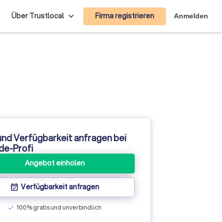
Firma registrieren
Über Trustlocal
Anmelden
und Verfügbarkeit anfragen bei
e-Profi
Angebot einholen
Verfügbarkeit anfragen
event_available
100% gratis und unverbindlich
check