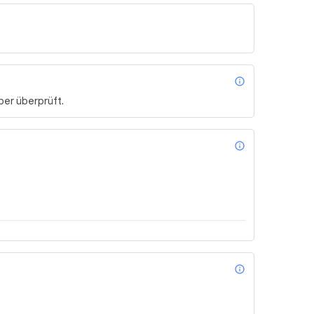
info_outl
er überprüft.
info_outl
info_outl