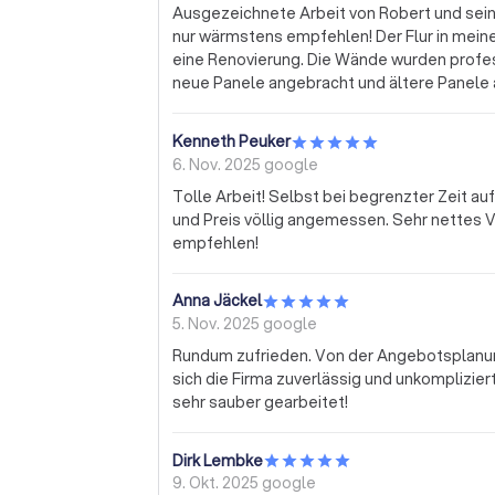
Ausgezeichnete Arbeit von Robert und seinem Team! ⭐️⭐️⭐️⭐️⭐️ Ic
nur wärmstens empfehlen! Der Flur in mein
eine Renovierung. Die Wände wurden profes
neue Panele angebracht und ältere Panele aufgefrischt wur
entschieden, Laminat zu verlegen – auch hie
hervorragend geholfen. Das Ergebnis sieht einfach fantasti
Kenneth Peuker
zügig und mit großer Sorgfalt durchgeführt
6. Nov. 2025
google
haben sich an alle Absprachen gehalten. Der 
Tolle Arbeit! Selbst bei begrenzter Zeit 
Ich würde jederzeit wieder auf ihre Dienste
und Preis völlig angemessen. Sehr nettes V
empfehlen!
Anna Jäckel
5. Nov. 2025
google
Rundum zufrieden. Von der Angebotsplanun
sich die Firma zuverlässig und unkomplizier
sehr sauber gearbeitet!
Dirk Lembke
9. Okt. 2025
google