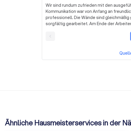
Wir sind rundum zufrieden mit den ausgefü
Kommunikation war von Anfang an freundlich
professionell. Die Wände sind gleichmäßig
sorgfältig gearbeitet. Am Ende der Arbeit
hinterlassen. Das Ergebnis kann sich wirklich sehen lassen: frische, strahlende Räume, die jetzt
wieder richtig wohnlich wirken. Preis-Leistun
Betrieb uneingeschränkt weiterempfehlen 
Quell
Ähnliche Hausmeisterservices in der N