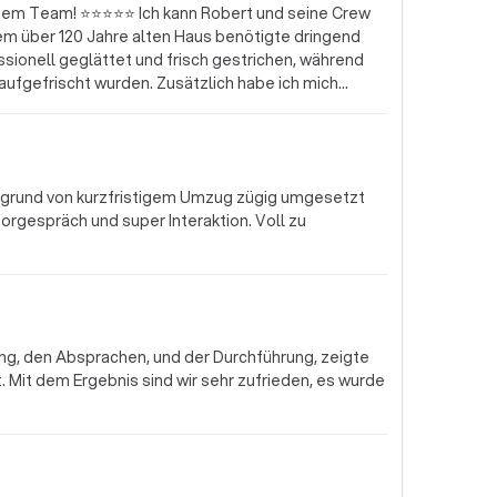
h kann Robert und seine Crew
em über 120 Jahre alten Haus benötigte dringend
sionell geglättet und frisch gestrichen, während
den. Zusätzlich habe ich mich
rbei war Robert äußerst flexibel und hat mir
sch aus! Die gesamte Arbeit wurde
. Robert und sein Team waren stets freundlich und
Preis für die erbrachten Leistungen ist absolut fair.
aufgrund von kurzfristigem Umzug zügig umgesetzt
 zurückgreifen!
orgespräch und super Interaktion. Voll zu
g, den Absprachen, und der Durchführung, zeigte
t. Mit dem Ergebnis sind wir sehr zufrieden, es wurde