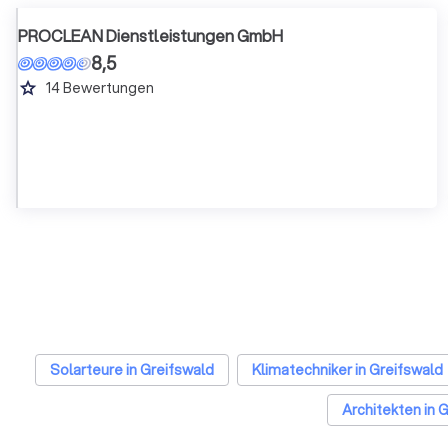
PROCLEAN Dienstleistungen GmbH
8,5
grade
14
Bewertungen
Solarteure in Greifswald
Klimatechniker in Greifswald
Architekten in 