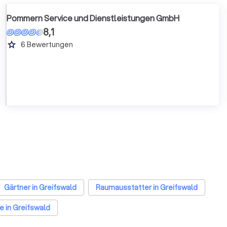
Pommern Service und Dienstleistungen GmbH
8,1
grade
6
Bewertungen
Gärtner in Greifswald
Raumausstatter in Greifswald
e in Greifswald