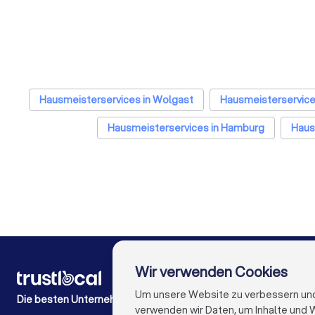
Hausmeisterservices in Wolgast
Hausmeisterservice
Hausmeisterservices in Hamburg
Haus
Hausmeisterservices in Stuttgart
Hausmeisterservices 
Hausmeisterservices in Nürnberg
Hausmeisterservices
Hausmeisterservices in Bochum
Hausmeisterservices
Wir verwenden Cookies
FÜR PRIVATPERSONEN
Wie es funktioniert
Um unsere Website zu verbessern und I
Die besten Unternehmen für Sie
Experten-Blogs
verwenden wir Daten, um Inhalte und W