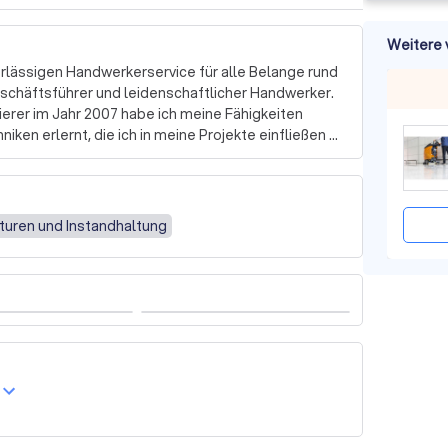
Weitere 
lässigen Handwerkerservice für alle Belange rund 
eschäftsführer und leidenschaftlicher Handwerker. 
erer im Jahr 2007 habe ich meine Fähigkeiten 
niken erlernt, die ich in meine Projekte einfließen 
Außenarbeiten – ich biete Ihnen maßgeschneiderte 
 Mein Ziel ist es, Wohnräume zu schaffen, in denen 
turen und Instandhaltung
großen Wert auf Detailgenauigkeit und die 
jederzeit zur Verfügung, um Ihre individuellen 
ble Reinigungspläne, kümmern uns um die Pflege 
in neuem Glanz erstrahlt. 

irklichen! Kontaktieren Sie mich noch heute für ein 
einfach es ist, Ihre Projekte in die Tat 
n zu hören!