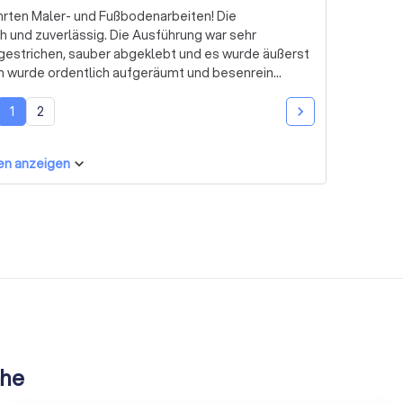
hrten Maler- und Fußbodenarbeiten! Die
 und zuverlässig. Die Ausführung war sehr
 gestrichen, sauber abgeklebt und es wurde äußerst
en wurde ordentlich aufgeräumt und besenrein
gs-Verhältnis ist absolut fair. Ich kann diesen
1
2
und würde jederzeit wieder beauftragen!
en anzeigen
ähe