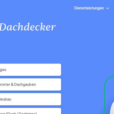
Dienstleistungen
Dachdecker
iges
enster & Dachgauben
Neubau
ung (Dach / Dachrinne)