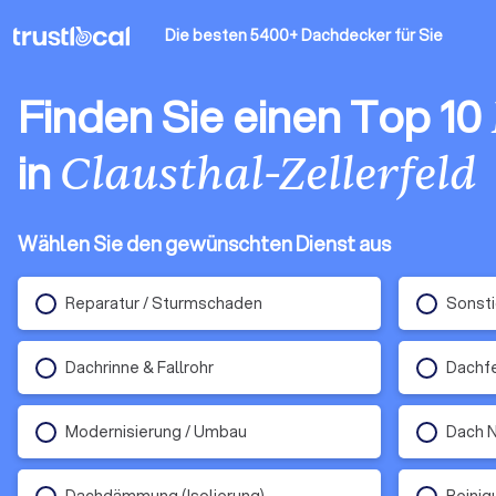
Die besten 5400+ Dachdecker
für Sie
Finden Sie einen Top 10
in
Clausthal-Zellerfeld
Wählen Sie den gewünschten Dienst aus
Reparatur / Sturmschaden
Sonst
Dachrinne & Fallrohr
Dachf
Modernisierung / Umbau
Dach 
Dachdämmung (Isolierung)
Reinig