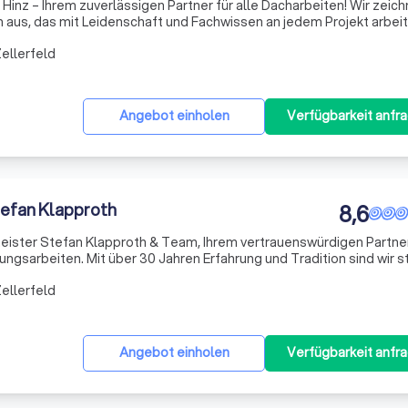
inz – Ihrem zuverlässigen Partner für alle Dacharbeiten! Wir zeic
aus, das mit Leidenschaft und Fachwissen an jedem Projekt arbeit
ur oder Wartung von Dächern geht, wir garantieren höchste Qualit
ellerfeld
Angebot einholen
Verfügbarkeit anfr
efan Klapproth
8,6
ster Stefan Klapproth & Team, Ihrem vertrauenswürdigen Partner
ngsarbeiten. Mit über 30 Jahren Erfahrung und Tradition sind wir s
 Sachsa und darüber hinaus hochwertige und flexible Lösungen
ellerfeld
Angebot einholen
Verfügbarkeit anfr