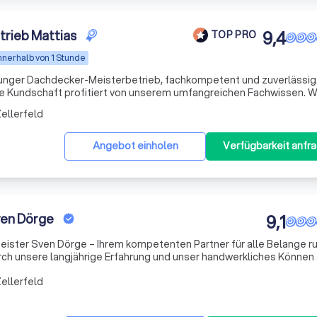
rieb Mattias
9,4
TOP PRO
nnerhalb von 1 Stunde
 junger Dachdecker-Meisterbetrieb, fachkompetent und zuverlässig
e Kundschaft profitiert von unserem umfangreichen Fachwissen. W
en die passende Lösung für nahezu jeden
ellerfeld
Angebot einholen
Verfügbarkeit anfr
en Dörge
9,1
ster Sven Dörge – Ihrem kompetenten Partner für alle Belange r
rch unsere langjährige Erfahrung und unser handwerkliches Können 
 leidenschaftlich darum bemüht, Ihnen die besten Lösungen für Ih
ellerfeld