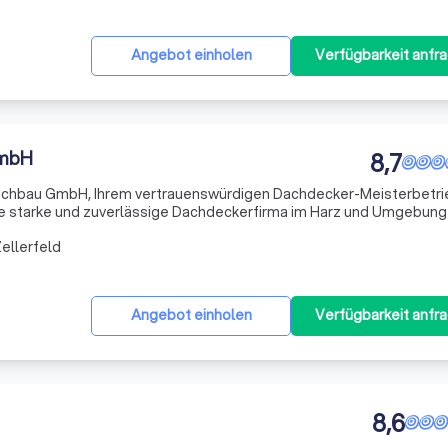
Angebot einholen
Verfügbarkeit anfr
GmbH
8,7
chbau GmbH, Ihrem vertrauenswürdigen Dachdecker-Meisterbetrie
eine starke und zuverlässige Dachdeckerfirma im Harz und Umgebung
hochwertige Bedachung spezialisiert hat. Mit einem Team von über ac
ellerfeld
Angebot einholen
Verfügbarkeit anfr
8,6