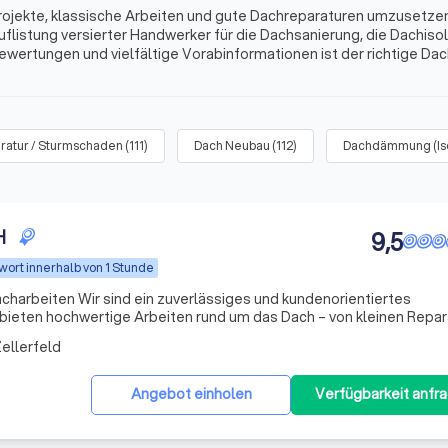
Projekte, klassische Arbeiten und gute Dachreparaturen umzusetzen
flistung versierter Handwerker für die Dachsanierung, die Dachiso
ewertungen und vielfältige Vorabinformationen ist der richtige Da
n den Top 10 der besten Dachdecker und den besten Dachdecker in
ratur / Sturmschaden
(
111
)
Dach Neubau
(
112
)
Dachdämmung (Iso
H
9,5
wort innerhalb von 1 Stunde
ges und kundenorientiertes
eten hochwertige Arbeiten rund um das Dach – von kleinen Repar
ierungen. Qualität, Termintreue und eine saubere Ausführung steh
ellerfeld
Angebot einholen
Verfügbarkeit anfr