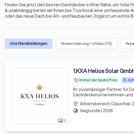
Finden Sie jetzt den besten Dachdecker in Ihrer Nähe, um tolle 
& unabhängig bieten wir Ihnen bei Trustlocal eine umfassende Au
oder das neue Dach bei Alt- und Neubauten. Ergänzt um echte B
nur wenige Mouseklicks von Ihnen entfernt. Wählen Sie zwische
Zellerfeld.
Alle Dienstleistungen
Modernisierung / Umbau
(
112
)
Repa
1
.
KXA Helios Solar Gmb
Immer der beste Preis
Ant
local_offer
Ihr zuverlässiger Partner für Dacharbeiten Wir sind ein zuverlässi
Dachdeckerunternehmen und bi
bis hin zu kompletten Dachsan
Arbeitsbereich Clausthal-Z
place
uns an er
Gegründet 2026
timelapse
2
photo_size_select_actual