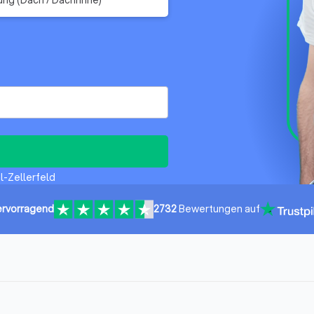
al-Zellerfeld
rvorragend
2732
Bewertungen auf