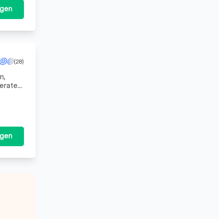
agen
(28)
n,
beraten
er
agen