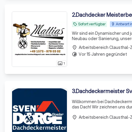
2
.
Dachdecker Meisterbet
Sofort verfügbar
Antwort i
local_offer
Wir sind ein Dynamischer und
Neubau oder Sanierung, unser
bieten jede Dienstleistung einer Dachdeckerei an. Wir find
Arbeitsbereich Clausthal-Z
place
Kundenwuns
Vor 15 Jahren gegründet
timelapse
1
photo_size_select_actual
3
.
Dachdeckermeister Sv
Willkommen bei Dachdeckermei
das Dach! Wir zeichnen uns du
Unser Team von Fachleuten ist
Arbeitsbereich Clausthal-Z
Dachproj
place