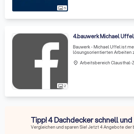
5
photo_size_select_actual
4
.
bauwerk Michael Uffel
Bauwerk - Michael Uffel ist meh
lösungsorientierten Arbeiten 
stets kundenorientiert und se
Arbeitsbereich Clausthal-Z
place
2
photo_size_select_actual
Tipp! 4 Dachdecker schnell und
Vergleichen und sparen Sie! Jetzt 4 Angebote der