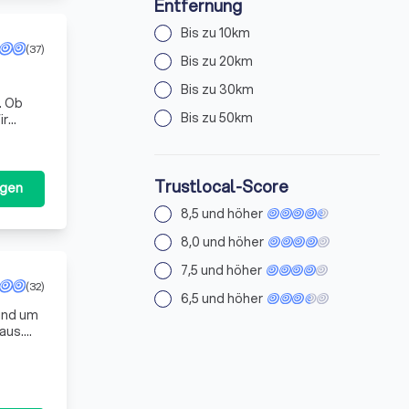
Entfernung
Bis zu 10km
(37)
Bis zu 20km
Bis zu 30km
. Ob
Bis zu 50km
ir
Trustlocal-Score
agen
8,5 und höher
8,0 und höher
7,5 und höher
(32)
6,5 und höher
und um
aus.
re