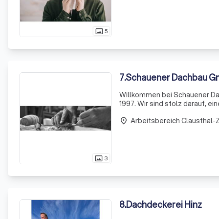
5
photo_size_select_actual
7
.
Schauener Dachbau 
Willkommen bei Schauener Da
1997. Wir sind stolz darauf, 
sein, die sich auf qualitativ 
Arbeitsbereich Clausthal-Z
qualifi
place
3
photo_size_select_actual
8
.
Dachdeckerei Hinz