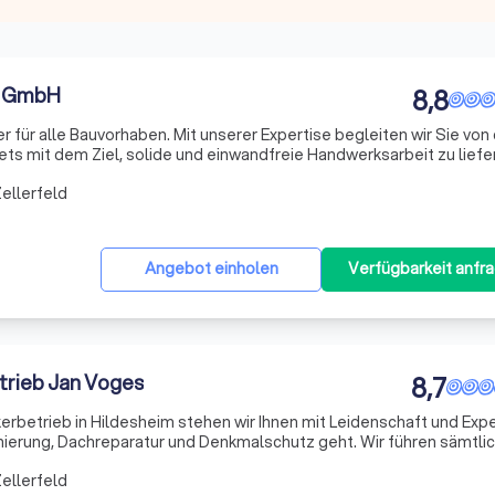
s GmbH
8,8
ner für alle Bauvorhaben. Mit unserer Expertise begleiten wir Sie von
ets mit dem Ziel, solide und einwandfreie Handwerksarbeit zu liefe
steht Ihnen auch abends und am Wochenende zur Verfügung, um d
ellerfeld
Angebot einholen
Verfügbarkeit anfr
rieb Jan Voges
8,7
erbetrieb in Hildesheim stehen wir Ihnen mit Leidenschaft und Exp
nierung, Dachreparatur und Denkmalschutz geht. Wir führen sämtli
 von der Dachdämmung über die Flachdachabdichtung bis hin zur
ellerfeld