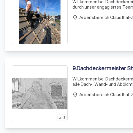
Willkommen bei Dachdeckerei H
durch unser engagiertes Team 
es um die Neudeckung, Reparat
Arbeitsbereich Clausthal-Z
place
9
.
Dachdeckermeister St
Willkommen bei Dachdeckermei
alle Dach-, Wand- und Abdichtu
darauf, unseren Kunden in Bad
Arbeitsbereich Clausthal-Z
anzubieten. Un
place
3
photo_size_select_actual