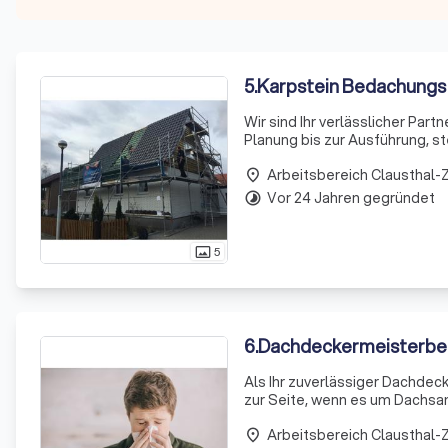
5
.
Karpstein Bedachung
Wir sind Ihr verlässlicher Part
Planung bis zur Ausführung, st
Unser 24-Stunden-Notdienst 
Arbeitsbereich Clausthal-Z
place
Vor 24 Jahren gegründet
timelapse
5
photo_size_select_actual
6
.
Dachdeckermeisterbet
Als Ihr zuverlässiger Dachdeck
zur Seite, wenn es um Dachsa
Arbeiten rund ums Dach aus –
Arbeitsbereich Clausthal-Z
Installation
place