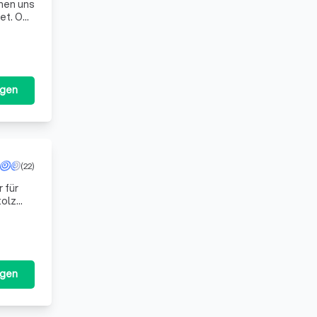
hnen uns
et. Ob
ät u
agen
(22)
 für
tolz
agen