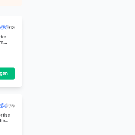
(15)
 der
rn.
ringend
agen
(53)
ertise
che