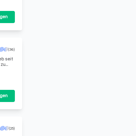
agen
(36)
b seit
 zu
ht
agen
(25)