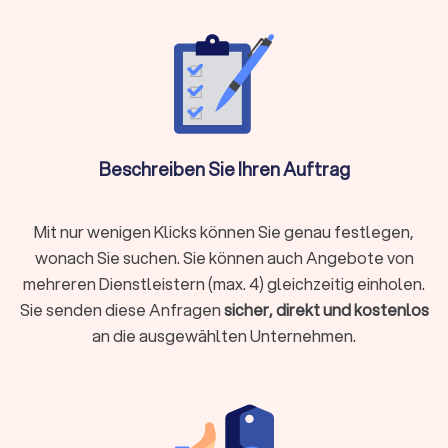
Mieten von Häusern und Wohnungen
Bei der Suche nach Mietimmobilien übernimmt der
Immobilienmakler die Vorauswahl und schlägt Ihnen
passende Objekte vor. Diese Leistung spart Ihnen Zeit und ist
insbesondere hilfreich, wenn Sie in entfernten Regionen ein
neues Zuhause in Form von einem Haus oder einer Wohnung
suchen.
Beschreiben Sie Ihren Auftrag
Vermietung Ihrer Immobilien
Mit nur wenigen Klicks können Sie genau festlegen,
Bei der Vermietung von Immobilien kann die Suche nach
wonach Sie suchen. Sie können auch Angebote von
passenden Mietern sehr zeitaufwendig sein. Der
mehreren Dienstleistern (max. 4) gleichzeitig einholen.
Immobilienmakler kann entsprechend nach den von Ihnen
Sie senden diese Anfragen
sicher, direkt und kostenlos
genannten Kriterien passende Mieter mit Anzeigen und
an die ausgewählten Unternehmen.
anderen Wegen suchen und Ihnen die Arbeit rund um die
Vermietung vereinfachen.
Kauf von Häusern und Wohnungen