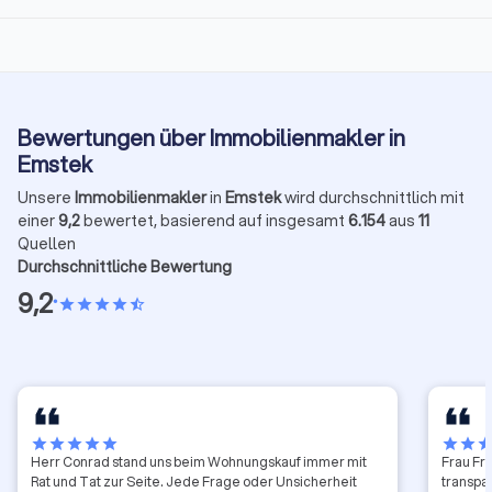
Bewertungen über Immobilienmakler in
Emstek
Unsere
Immobilienmakler
in
Emstek
wird durchschnittlich mit
einer
9,2
bewertet, basierend auf insgesamt
6.154
aus
11
Quellen
Durchschnittliche Bewertung
9,2
•
star
star
star
star
star_half
star
star
star
star
star
star
star
sta
Herr Conrad stand uns beim Wohnungskauf immer mit
Frau Fr
Rat und Tat zur Seite. Jede Frage oder Unsicherheit
transpar