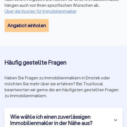
Immobilienmakler zunächst Ihre Ziele und Vorstellungen
hängen auch von Ihren spezifischen Wünschen ab.
wissen, um Ihnen im Anschluss ein individuelles Angebot
Über die Kosten für Immobilienmakler
unterbreiten zu können. Ob Sie nun ein Eigenheim suchen
oder eine Gewerbeimmobilie mieten oder kaufen wollen, ob
Angebot einholen
Sie Immobilien als Geldanlage nutzen oder selbst bewohnen
möchten. Ein guter Immobilienmakler kann für Ihre Wünsche
und Bedürfnisse die passenden Angebotspakete schnüren
und Ihnen durch seine Fachkompetenz in der praktischen
Umsetzung trotz dem anfallenden Honorar bares Geld
sparen. Finden Sie mit Trustlocal daher noch heute den
Häufig gestellte Fragen
besten Immobilienmakler in Ihrer Nähe.
Haben Sie Fragen zu Immobilienmaklern in Emstek oder
möchten Sie mehr über sie erfahren? Bei Trustlocal
Kosten für den Immobilienmakler in Emstek
beantworten wir gerne die am häufigsten gestellten Fragen
Die Kosten für einen versierten Immobilienmakler sind
zu Immobilienmaklern.
variable, da die Experten ihre Honorare selbst festlegen.
Jedoch gibt es in manchen Aspekten, beispielsweise beim
Immobilienkauf und -verkauf feste Zinssätze, die zur
Wie wähle ich einen zuverlässigen
grundlegenden Honorarberechnung im Erfolgsfall
Immobilienmakler in der Nähe aus?
angewendet werden. Im Durchschnitt liegen die Kosten für