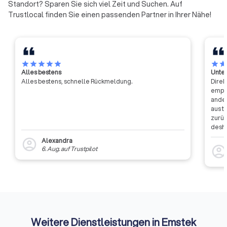
Standort? Sparen Sie sich viel Zeit und Suchen. Auf
Experten aus anderen Gebieten:
werden kann, wer e
Trustlocal finden Sie einen passenden Partner in Ihrer Nähe!
Ressourcen- und
orientierte Ausbild
Materialeffizienz,
anerkannte Zusatzqu
Energieauditierung, Mobilität und
als geprüfter Energ
vieles mehr. Seit der Gründung
besitzt. Die im GIH organisierten
des Vereins im Jahr 2001/2002
Energieexperten 
star
star
star
star
star
star
sta
Alles bestens
Unter
haben sich über 1.000 Büros dem
Beratungsleistunge
Alles bestens, schnelle Rückmeldung.
Direk
Netzwerk angeschlossen und
Wohngebäude, Gew
empfa
bieten ihre Dienstleistungen
Industrie sowie K
ander
flächendeckend in ganz
Weitere Angebote 
aus t
Deutschland an. Weitere
Baubegleitung, Wä
zurüc
Gemeinsamkeit ist die
oder Luftdichtigk
desha
dass 
Neutralität und Unabhängigkeit:
runden ihr Leistun
Alexandra
account_circle
auszu
Die Mitglieder beziehen bei ihrer
Die ersten Landes
account_circl
6. Aug.
auf
Trustpilot
weite
Tätigkeit keinerlei Provisionen
gründeten sich 1999
Rückm
oder sonstige
Gebäudeenergieber
entsc
zweckgebundenen
Handwerk e.V. Sie 
Etwas
Zuwendungen von Herstellern,
2001 zum Bundesve
Auffi
Handwerkern oder Händlern.
Gebäudeenergiebe
Denn eine unabhängige Beratung
Ingenieure Handwer
Weitere Dienstleistungen in Emstek
macht einfach sicherer – und
zusammen. Seitdem