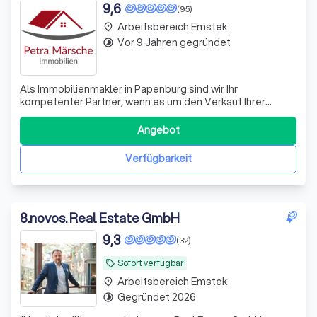
9,6
(95)
Arbeitsbereich Emstek
place
Vor 9 Jahren gegründet
timelapse
Als Immobilienmakler in Papenburg sind wir Ihr
kompetenter Partner, wenn es um den Verkauf Ihrer
Immobilie geht. Wir wissen, dass der erfolgreiche Verkauf
einer Immobilie von vielen Faktoren abhängt und wir haben
Angebot
diese stets im Blick. Eine der wichtigsten Fragen, die wir
für Sie beantworten können,
Verfügbarkeit
8
.
novos. Real Estate GmbH
9,3
(32)
Sofort verfügbar
local_offer
Arbeitsbereich Emstek
place
Gegründet 2026
timelapse