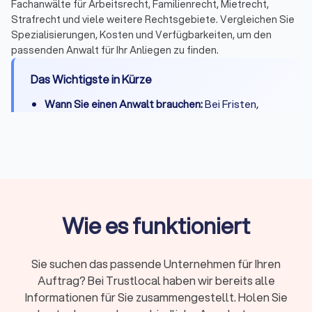
Fachanwälte für Arbeitsrecht, Familienrecht, Mietrecht,
Strafrecht und viele weitere Rechtsgebiete. Vergleichen Sie
Spezialisierungen, Kosten und Verfügbarkeiten, um den
passenden Anwalt für Ihr Anliegen zu finden.
Das Wichtigste in Kürze
Wann Sie einen Anwalt brauchen:
Bei Fristen,
komplexen Fällen, Gerichtsverfahren oder hohen
Risiken
Erstberatung:
Gesetzlich begrenzt auf maximal
226,10 Euro, viele Kanzleien bieten 15-20 Minuten
kostenlos
Fachanwalt:
24 Spezialisierungen in Deutschland,
Wie es funktioniert
nachgewiesene Expertise durch Fortbildungen
Kosten:
RVG-Gebühren, Stundensätze (180-350
Sie suchen das passende Unternehmen für Ihren
Euro) oder Pauschalpreise je nach Fall
Auftrag? Bei Trustlocal haben wir bereits alle
Rechtsschutz:
Prüfen Sie Versicherungsschutz
Informationen für Sie zusammengestellt. Holen Sie
oder Prozesskostenhilfe bei geringem