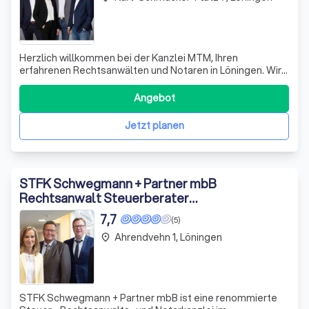
Herzlich willkommen bei der Kanzlei MTM, Ihren
erfahrenen Rechtsanwälten und Notaren in Löningen. Wir
sind stolz auf unsere Tradition und bieten unseren
Mandanten eine ganzheitliche und interdisziplinäre
Angebot
Betreuung und Beratung. Unser Team betreut sowohl
Unternehmen und Freiberufler als auch Privatpe
Jetzt planen
STFK Schwegmann + Partner mbB
Rechtsanwalt Steuerberater
Wirtschaftsprüfer
7,7
(5)
Ahrendvehn 1, Löningen
place
STFK Schwegmann + Partner mbB ist eine renommierte