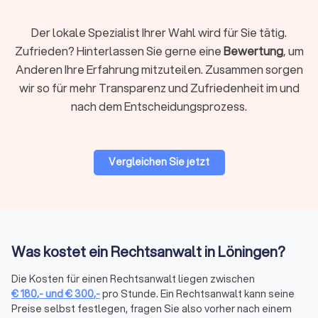
Fachanwalt hat zusätzliche Qualifikationen und
nachgewiesene Erfahrung in seinem Gebiet.
Der lokale Spezialist Ihrer Wahl wird für Sie tätig.
Zufrieden? Hinterlassen Sie gerne eine
Bewertung
, um
Anderen Ihre Erfahrung mitzuteilen. Zusammen sorgen
Regionale oder überregionale Suche
wir so für mehr Transparenz und Zufriedenheit im und
Für viele Mandate ist ein Anwalt in Ihrer Nähe praktisch,
nach dem Entscheidungsprozess.
insbesondere wenn persönliche Treffen oder
Gerichtstermine vor Ort anstehen. Bei hochspezialisierten
Fragen kann auch ein überregionaler Experte sinnvoll sein, da
viel Kommunikation heute digital abläuft.
Vergleichen Sie jetzt
Bewertungen prüfen
Bei Trustlocal finden Sie alle relevanten Bewertungen
gebündelt an einem Ort. Wir sammeln
Was kostet ein Rechtsanwalt in Löningen?
Mandantenbewertungen von verschiedenen Plattformen und
fassen sie in einem übersichtlichen Trustlocal Score
Die Kosten für einen Rechtsanwalt liegen zwischen
zusammen. So sehen Sie auf einen Blick, wie andere
€
180
,-
und
€
300
,-
pro Stunde. Ein Rechtsanwalt kann seine
Mandanten die Kommunikation, Erfolgsquote und Betreuung
Preise selbst festlegen, fragen Sie also vorher nach einem
bewerten, ohne verschiedene Websites durchsuchen zu