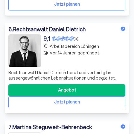
Designrecht. Darüber hinaus bera
Jetzt planen
6
.
Rechtsanwalt Daniel Dietrich
9,1
(9)
Arbeitsbereich Löningen
place
Vor 14 Jahren gegründet
timelapse
Rechtsanwalt Daniel Dietrich berät und verteidigt in
aussergewöhnlichen Lebensituationen und begleitet
Menschen durch das gesamte Strafverfahren. Seit mehr
als 2.000 Mandaten...
Angebot
Jetzt planen
7
.
Martina Steguweit-Behrenbeck