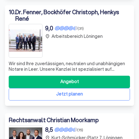
10
.
Dr. Fenner, Bockhöfer Christoph, Henkys
René
9,0
(31)
Arbeitsbereich Löningen
place
Wir sind Ihre zuverlässigen, neutralen und unabhängigen
Notare in Leer. Unsere Kanzlei ist spezialisiert auf
wirtschaftlich bedeutende Verträge und Erklärungen, wie
Grundstückskaufverträge, Firmengründungen und
Angebot
-änderungen. Obwohl unser Amtssitz in Leer
(Ostfriesland) ist, können wir bundesweit täti
Jetzt planen
Rechtsanwalt Christian Moorkamp
8,5
(15)
Kurt-Schmücker-Platz 7, Löningen
place