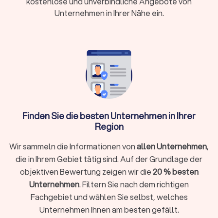
kostenlose und unverbindliche Angebote von
Einkommen
Unternehmen in Ihrer Nähe ein.
Wann brauche ich überhaupt einen
Rechtsanwalt?
Sie müssen nicht bei jedem rechtlichen Anliegen sofort einen
Anwalt einschalten. Bei kleineren Fragen hilft oftmals die
Erstberatung bei einer Verbraucherzentrale oder eine
gezielte Online-Recherche. Ein Rechtsanwalt unterstützt Sie
Finden Sie die besten Unternehmen in Ihrer
ganz gezielt, wenn:
Region
Sie kurzfristig eine Frist wahren müssen (zum Beispiel bei
Wir sammeln die Informationen von
allen Unternehmen
,
einer Kündigungsschutzklage innerhalb von drei Wochen)
die in Ihrem Gebiet tätig sind. Auf der Grundlage der
Ihr Fall rechtlich komplex ist und spezielles Fachwissen
objektiven Bewertung zeigen wir die
20 % besten
erfordert
Unternehmen
. Filtern Sie nach dem richtigen
Sie eine gerichtliche Vertretung brauchen oder eine Klage
Fachgebiet und wählen Sie selbst, welches
ansteht
Unternehmen Ihnen am besten gefällt.
Sie einen Vertrag prüfen oder aufsetzen möchten (etwa