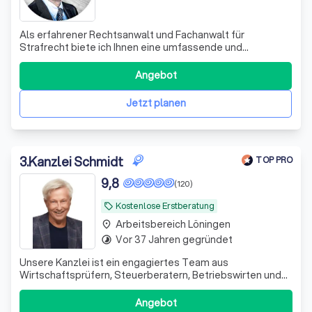
Als erfahrener Rechtsanwalt und Fachanwalt für
Strafrecht biete ich Ihnen eine umfassende und
ergebnisorientierte Rechtsberatung und
Strafverteidigung an. Meine Schwerpunkte liegen im
Angebot
Bereich des allgemeinen Strafrechts, des
Betäubungsmittelstrafrechts und des Sexualstrafrechts.
Jetzt planen
Mein Ziel ist es st
3
.
Kanzlei Schmidt
TOP PRO
9,8
(120)
Kostenlose Erstberatung
local_offer
Arbeitsbereich Löningen
place
Vor 37 Jahren gegründet
timelapse
Unsere Kanzlei ist ein engagiertes Team aus
Wirtschaftsprüfern, Steuerberatern, Betriebswirten und
Fachanwälten. Seit 1995 unterstützen wir unsere
Mandanten erfolgreich in schwierigen Finanzsituationen.
Angebot