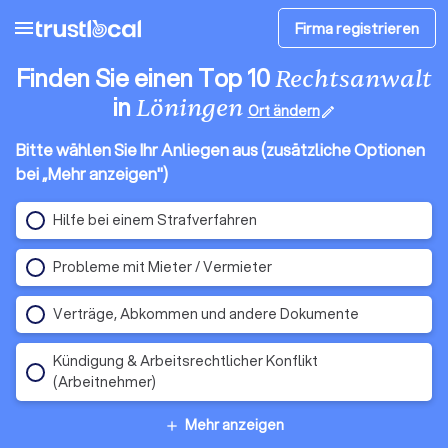
menu
Firma registrieren
Finden Sie einen Top 10
Rechtsanwalt
in
Löningen
Ort ändern
edit
Bitte wählen Sie Ihr Anliegen aus (zusätzliche Optionen
bei „Mehr anzeigen")
Hilfe bei einem Strafverfahren
Probleme mit Mieter / Vermieter
Verträge, Abkommen und andere Dokumente
Kündigung & Arbeitsrechtlicher Konflikt
(Arbeitnehmer)
Mehr anzeigen
add