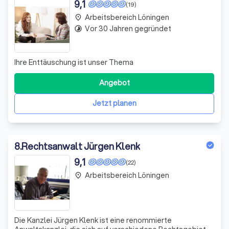
9,1
(19)
Arbeitsbereich Löningen
place
Vor 30 Jahren gegründet
timelapse
Ihre Enttäuschung ist unser Thema
Angebot
Jetzt planen
8
.
Rechtsanwalt Jürgen Klenk
9,1
(22)
Arbeitsbereich Löningen
place
Die Kanzlei Jürgen Klenk ist eine renommierte