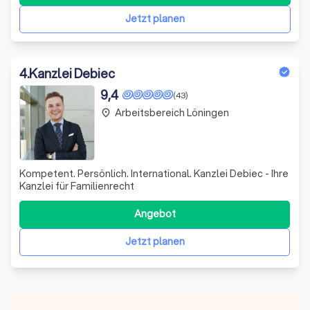
Wir sehen uns nicht nur als Ansprechpartner, sondern auch
als Ratgeber und Umsetzer von Lösungen.
Jetzt planen
4
.
Kanzlei Debiec
9,4
(43)
Arbeitsbereich Löningen
place
Kompetent. Persönlich. International. Kanzlei Debiec - Ihre
Kanzlei für Familienrecht
Angebot
Jetzt planen