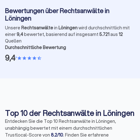
Bewertungen über Rechtsanwälte in
Löningen
Unsere
Rechtsanwälte
in
Löningen
wird durchschnittlich mit
einer
9,4
bewertet, basierend auf insgesamt
5.721
aus
12
Quellen
Durchschnittliche Bewertung
9,4
•
star
star
star
star
star_half
Top 10 der Rechtsanwälte in Löningen
Entdecken Sie die Top 10 Rechtsanwälte in Löningen,
unabhängig bewertet mit einem durchschnittlichen
Trustlocal-Score von
8.2/10
. Finden Sie erfahrene