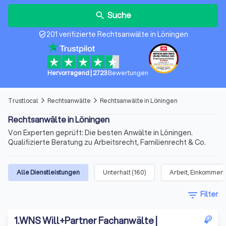
Suche
search
201 verifizierte Rechtsanwälte in Löningen
verified_user
Hervorragend
|
2723
Bewertungen
Trustlocal
Rechtsanwälte
Rechtsanwälte in Löningen
arrow_forward_ios
arrow_forward_ios
Rechtsanwälte in Löningen
Von Experten geprüft: Die besten Anwälte in Löningen.
Qualifizierte Beratung zu Arbeitsrecht, Familienrecht & Co.
Alle Dienstleistungen
Unterhalt
(
160
)
Arbeit, Einkommen 
filter_list
Filter
1
.
WNS Will+Partner Fachanwälte |