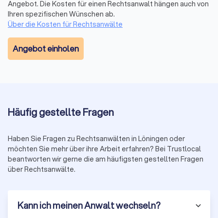
Angebot. Die Kosten für einen Rechtsanwalt hängen auch von
müssen.
Ihren spezifischen Wünschen ab.
Über die Kosten für Rechtsanwälte
Erstberatung nutzen
Angebot einholen
Viele Anwälte bieten eine Erstberatung an, um Ihren Fall zu
besprechen. Diese ist gesetzlich auf maximal 190 € (in 2025)
plus Mehrwertsteuer (insgesamt 226,10 €) begrenzt. Einige
Kanzleien bieten auch kostenlose Kurzgespräche (15-20
Minuten) an. Nutzen Sie diese Gelegenheit, um die
Kompetenz und das persönliche Auftreten des Anwalts zu
Häufig gestellte Fragen
prüfen.
Haben Sie Fragen zu Rechtsanwälten in Löningen oder
möchten Sie mehr über ihre Arbeit erfahren? Bei Trustlocal
Auf Transparenz und Kommunikation achten
beantworten wir gerne die am häufigsten gestellten Fragen
Ein guter Anwalt erklärt verständlich, wie er Ihren Fall
über Rechtsanwälte.
einschätzt, welche Erfolgsaussichten bestehen und mit
welchen Kosten Sie rechnen müssen. Vorsicht bei
unrealistischen Versprechungen oder intransparenter
Kann ich meinen Anwalt wechseln?
Kostengestaltung.