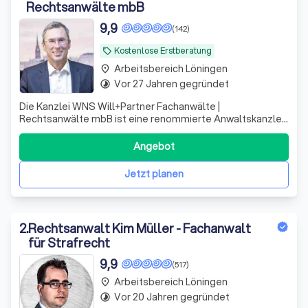
Rechtsanwälte mbB
9,9
(142)
Kostenlose Erstberatung
local_offer
Arbeitsbereich Löningen
place
Vor 27 Jahren gegründet
timelapse
Die Kanzlei WNS Will+Partner Fachanwälte |
Rechtsanwälte mbB ist eine renommierte Anwaltskanzlei,
deren Berufsträger sich auf verschiedene Rechtsgebiete
spezialisiert haben, die sie zu Ihrem Nutzen bündeln.
Angebot
Unsere erfahrenen Anwälte, Herr Andreas Will, Herr
Gordon Neumann und Herr Dr. Frank Andresen
Jetzt planen
2
.
Rechtsanwalt Kim Müller - Fachanwalt
für Strafrecht
9,9
(517)
Arbeitsbereich Löningen
place
Vor 20 Jahren gegründet
timelapse