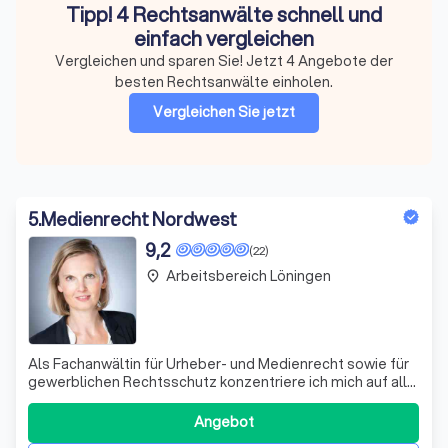
Tipp! 4 Rechtsanwälte schnell und
einfach vergleichen
Vergleichen und sparen Sie! Jetzt 4 Angebote der
besten Rechtsanwälte einholen.
Vergleichen Sie jetzt
5
.
Medienrecht Nordwest
9,2
(22)
Arbeitsbereich Löningen
place
Als Fachanwältin für Urheber- und Medienrecht sowie für
gewerblichen Rechtsschutz konzentriere ich mich auf alle
Rechtsfragen rund um das geistige Eigentum und auf das
Persönlichkeits- und Presserecht. Meine Expertise
Angebot
umfasst das Urheberrecht, das Markenrecht und das