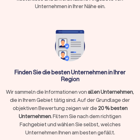
Rechtsschutz:
Prüfen Sie Versicherungsschutz
Unternehmen in Ihrer Nähe ein.
oder Prozesskostenhilfe bei geringem
Einkommen
Wann brauche ich überhaupt einen
Rechtsanwalt?
Sie müssen nicht bei jedem rechtlichen Anliegen sofort einen
Anwalt einschalten. Bei kleineren Fragen hilft oftmals die
Finden Sie die besten Unternehmen in Ihrer
Erstberatung bei einer Verbraucherzentrale oder eine
Region
gezielte Online-Recherche. Ein Rechtsanwalt unterstützt Sie
ganz gezielt, wenn:
Wir sammeln die Informationen von
allen Unternehmen
,
Sie kurzfristig eine Frist wahren müssen (zum Beispiel bei
die in Ihrem Gebiet tätig sind. Auf der Grundlage der
einer Kündigungsschutzklage innerhalb von drei Wochen)
objektiven Bewertung zeigen wir die
20 % besten
Ihr Fall rechtlich komplex ist und spezielles Fachwissen
Unternehmen
. Filtern Sie nach dem richtigen
erfordert
Fachgebiet und wählen Sie selbst, welches
Sie eine gerichtliche Vertretung brauchen oder eine Klage
Unternehmen Ihnen am besten gefällt.
ansteht