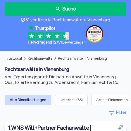
Suche
search
81 verifizierte Rechtsanwälte in Vienenburg
verified_user
Hervorragend
|
2731
Bewertungen
Trustlocal
Rechtsanwälte
Rechtsanwälte in Vienenburg
arrow_forward_ios
arrow_forward_ios
Rechtsanwälte in Vienenburg
Von Experten geprüft: Die besten Anwälte in Vienenburg.
Qualifizierte Beratung zu Arbeitsrecht, Familienrecht & Co.
Alle Dienstleistungen
Unterhalt
(
65
)
Arbeit, Einkommen &
filter_list
Filter
1
.
WNS Will+Partner Fachanwälte |