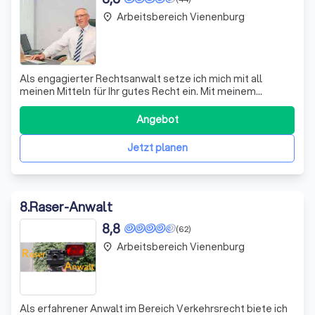
Arbeitsbereich Vienenburg
place
Als engagierter Rechtsanwalt setze ich mich mit all
meinen Mitteln für Ihr gutes Recht ein. Mit meinem
Fachwissen, meiner jahrelangen Erfahrung und meinem
Verhandlungsgeschick sichere ich Ihre Interessen
Angebot
erfolgreich ab. Gemeinsam erarbeiten wir einen
Lösungsweg aus Ihrer Situation, egal ob Sie angek
Jetzt planen
8
.
Raser-Anwalt
8,8
(62)
Arbeitsbereich Vienenburg
place
Als erfahrener Anwalt im Bereich Verkehrsrecht biete ich