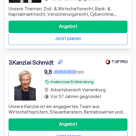
Unsere Themen: Zivil- & Wirtschaftsrecht, Bank- &
Kapitalmarktrecht, Versicherungsrecht, Cybercrime,
Wirtschaftsstrafrecht - - Unsere Arbeitsweise:
unkompliziert, offen, flexibel, vor Ort und digital - aber
Angebot
konsequent und erfolgreich
Jetzt planen
3
.
Kanzlei Schmidt
TOP PRO
9,8
(120)
Kostenlose Erstberatung
local_offer
Arbeitsbereich Vienenburg
place
Vor 37 Jahren gegründet
timelapse
Unsere Kanzlei ist ein engagiertes Team aus
Wirtschaftsprüfern, Steuerberatern, Betriebswirten und
Fachanwälten. Seit 1995 unterstützen wir unsere
Mandanten erfolgreich in schwierigen Finanzsituationen.
Angebot
Wir sehen uns nicht nur als Ansprechpartner, sondern auch
als Ratgeber und Umsetzer von Lösungen.