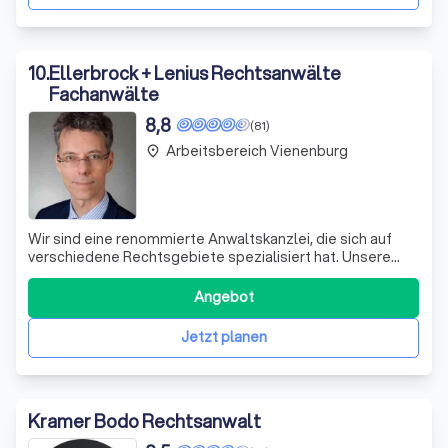
10
.
Ellerbrock + Lenius Rechtsanwälte
Fachanwälte
8,8
(81)
Arbeitsbereich Vienenburg
place
Wir sind eine renommierte Anwaltskanzlei, die sich auf
verschiedene Rechtsgebiete spezialisiert hat. Unsere
erfahrenen Rechtsanwälte, Jan Ellerbrock und Kai-Uwe
Lenius, bieten Ihnen eine umfassende und kompetente
Angebot
Rechtsberatung in den Bereichen Arbeitsrecht,
Familienrecht und Verkehrsrecht. Wir lege
Jetzt planen
Kramer Bodo Rechtsanwalt