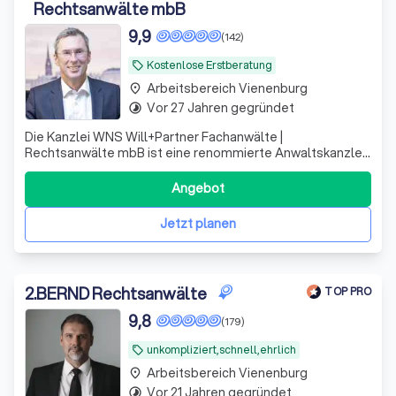
Rechtsanwälte mbB
9,9
(142)
Kostenlose Erstberatung
local_offer
Arbeitsbereich Vienenburg
place
Vor 27 Jahren gegründet
timelapse
Die Kanzlei WNS Will+Partner Fachanwälte |
Rechtsanwälte mbB ist eine renommierte Anwaltskanzlei,
deren Berufsträger sich auf verschiedene Rechtsgebiete
spezialisiert haben, die sie zu Ihrem Nutzen bündeln.
Angebot
Unsere erfahrenen Anwälte, Herr Andreas Will, Herr
Gordon Neumann und Herr Dr. Frank Andresen
Jetzt planen
2
.
BERND Rechtsanwälte
TOP PRO
9,8
(179)
unkompliziert,schnell,ehrlich
local_offer
Arbeitsbereich Vienenburg
place
Vor 21 Jahren gegründet
timelapse