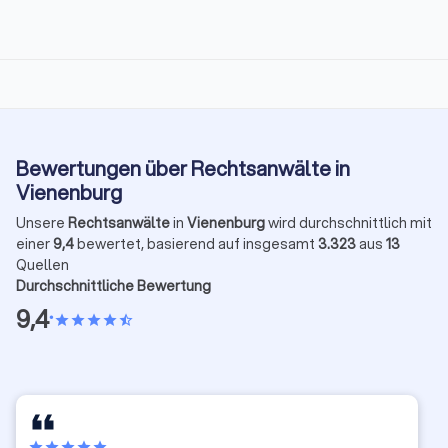
Bewertungen über Rechtsanwälte in
Vienenburg
Unsere
Rechtsanwälte
in
Vienenburg
wird durchschnittlich mit
einer
9,4
bewertet, basierend auf insgesamt
3.323
aus
13
Quellen
Durchschnittliche Bewertung
9,4
•
star
star
star
star
star_half
star
star
star
star
star