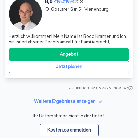
8,5
(19)
Goslarer Str. 51, Vienenburg
place
Herzlich willkommen! Mein Name ist Bodo Kramer und ich
bin Ihr erfahrener Rechtsanwalt für Familienrecht,
Verkehrsrecht, Erbrecht, Zivilrecht sowie Grundstücks-
und Mietrecht. Mit meiner langjährigen Erfahrung und
Angebot
meinem Engagement setze ich mich für Ihre Interessen
ein. Mein Ziel ist es, das Bestmö
Jetzt planen
Aktualisiert: 05.08.2026 um 09:47
info
keyboard_arrow_down
Weitere Ergebnisse anzeigen
Ihr Unternehmen nicht in der Liste?
Kostenlos anmelden