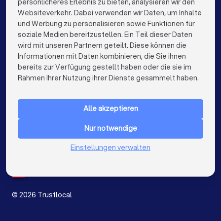
Korrespondenz mit der Gegenseite
persönlicheres Erlebnis zu bieten, analysieren wir den
Rechtsanwälte in Berlin
Rechtsanwälte in Hamburg
Websiteverkehr. Dabei verwenden wir Daten, um Inhalte
Beweismittel (E-Mails, Fotos, Zeugenaussagen)
info@trustlocal.de
und Werbung zu personalisieren sowie Funktionen für
Rechtsanwälte in München
Rechtsanwälte in Köln
Ihre konkreten Fragen und Ziele
soziale Medien bereitzustellen. Ein Teil dieser Daten
wird mit unseren Partnern geteilt. Diese können die
Rechtsanwälte in Frankfurt am Main
Informationen mit Daten kombinieren, die Sie ihnen
Diese Fragen sollten Sie stellen
bereits zur Verfügung gestellt haben oder die sie im
Rechtsanwälte in Stuttgart
keyboard_arrow_down
FÜR PRIVATPERSONEN
Rahmen Ihrer Nutzung ihrer Dienste gesammelt haben.
Rechtsanwälte in Düsseldorf
keyboard_arrow_down
FÜR FIRMEN
✓
Haben Sie Erfahrung mit ähnlichen Fällen?
Rechtsanwälte in Dortmund
Alle akzeptieren
keyboard_arrow_down
ÜBER TRUSTLOCAL
✓
Rechtsanwälte in Essen
Rechtsanwälte in Bremen
Nur notwendige
Wie schätzen Sie meine Erfolgsaussichten ein?
LAND
Niederlande
Einstellungen verwalten
Rechtsanwälte in Nürnberg
✓
Belgien
Welche Strategie empfehlen Sie?
Deutschland
Rechtsanwälte in Dresden
Spanien
✓
Mit welchen Kosten muss ich insgesamt rechnen
Rechtsanwälte in Hannover
(Anwaltskosten, Gerichtskosten, Risiko der
©
2026
Trustlocal
Gegenseite)?
Rechtsanwälte in Leipzig