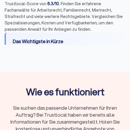
Trustlocal-Score von
8.3/10
. Finden Sie erfahrene
Fachanwälte für Arbeitsrecht, Familienrecht, Mietrecht,
Strafrecht und viele weitere Rechtsgebiete. Vergleichen Sie
Spezialisierungen, Kosten und Verfügbarkeiten, um den
passenden Anwalt für Ihr Anliegen zu finden.
Das Wichtigste in Kürze
Wann Sie einen Anwalt brauchen:
Bei Fristen,
komplexen Fällen, Gerichtsverfahren oder hohen
Risiken
Erstberatung:
Gesetzlich begrenzt auf maximal
226,10 Euro, viele Kanzleien bieten 15-20 Minuten
Wie es funktioniert
kostenlos
Fachanwalt:
24 Spezialisierungen in Deutschland,
nachgewiesene Expertise durch Fortbildungen
Sie suchen das passende Unternehmen für Ihren
Kosten:
RVG-Gebühren, Stundensätze (180-350
Auftrag? Bei Trustlocal haben wir bereits alle
Euro) oder Pauschalpreise je nach Fall
Informationen für Sie zusammengestellt. Holen Sie
kostenlose und unverbindliche Angebote von