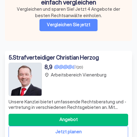
einfach vergleichen
Vergleichen und sparen Sie! Jetzt 4 Angebote der
besten Rechtsanwälte einholen.
Vergleichen Sie jetzt
5
.
Strafverteidiger Christian Herzog
8,9
(20)
Arbeitsbereich Vienenburg
place
Unsere Kanzlei bietet umfassende Rechtsberatung und -
vertretung in verschiedenen Rechtsgebieten an. Mit
Fachanwälten für Familienrecht, Miet- und
Wohnungseigentumsrecht, Verkehrsrecht und Strafrecht
Angebot
in unserem Team, sind wir in der Lage, Sie in einer Vielzahl
von Rechtsfragen zu unterstützen. Wir ve
Jetzt planen