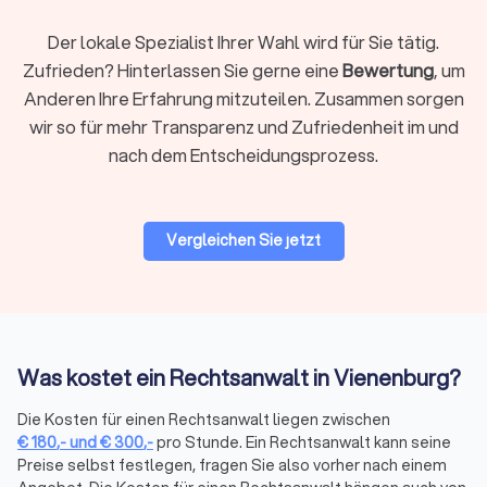
Arbeitsrecht, Familienrecht, Mietrecht, Strafrecht und andere
Bereiche erfordern jeweils spezialisiertes Wissen. Ein
Der lokale Spezialist Ihrer Wahl wird für Sie tätig.
Fachanwalt hat zusätzliche Qualifikationen und
Zufrieden? Hinterlassen Sie gerne eine
Bewertung
, um
nachgewiesene Erfahrung in seinem Gebiet.
Anderen Ihre Erfahrung mitzuteilen. Zusammen sorgen
wir so für mehr Transparenz und Zufriedenheit im und
Regionale oder überregionale Suche
nach dem Entscheidungsprozess.
Für viele Mandate ist ein Anwalt in Ihrer Nähe praktisch,
insbesondere wenn persönliche Treffen oder
Gerichtstermine vor Ort anstehen. Bei hochspezialisierten
Vergleichen Sie jetzt
Fragen kann auch ein überregionaler Experte sinnvoll sein, da
viel Kommunikation heute digital abläuft.
Bewertungen prüfen
Was kostet ein Rechtsanwalt in Vienenburg?
Bei Trustlocal finden Sie alle relevanten Bewertungen
gebündelt an einem Ort. Wir sammeln
Die Kosten für einen Rechtsanwalt liegen zwischen
Mandantenbewertungen von verschiedenen Plattformen und
€
180
,-
und
€
300
,-
pro Stunde. Ein Rechtsanwalt kann seine
fassen sie in einem übersichtlichen Trustlocal Score
Preise selbst festlegen, fragen Sie also vorher nach einem
zusammen. So sehen Sie auf einen Blick, wie andere