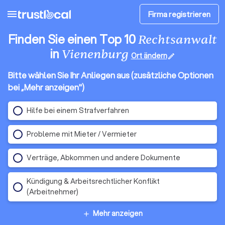
menu
Firma registrieren
Finden Sie einen Top 10
Rechtsanwalt
in
Vienenburg
Ort ändern
edit
Bitte wählen Sie Ihr Anliegen aus (zusätzliche Optionen
bei „Mehr anzeigen")
Hilfe bei einem Strafverfahren
Probleme mit Mieter / Vermieter
Verträge, Abkommen und andere Dokumente
Kündigung & Arbeitsrechtlicher Konflikt
(Arbeitnehmer)
Mehr anzeigen
add