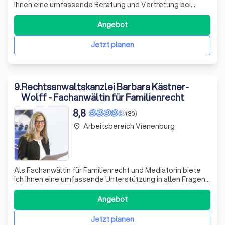
Ihnen eine umfassende Beratung und Vertretung bei
Verkehrsordnungswidrigkeiten. Ich bin spezialisiert auf die
Überprüfung von Messverfahren und habe bereits
Angebot
zahlreiche Urteile in diesem Bereich erwirkt. Dabei lege ich
großen Wert auf die genau
Jetzt planen
9
.
Rechtsanwaltskanzlei Barbara Kästner-
Wolff - Fachanwältin für Familienrecht
8,8
(30)
Arbeitsbereich Vienenburg
place
Als Fachanwältin für Familienrecht und Mediatorin biete
ich Ihnen eine umfassende Unterstützung in allen Fragen
rund um Unterhalt, Scheidung, Sorgerecht und
Umgangsrecht. Mir ist eine offene und ehrliche
Angebot
Kommunikation mit Ihnen als meinem Mandanten
besonders wichtig. Ich verstehe, dass Ihre Situatio
Jetzt planen