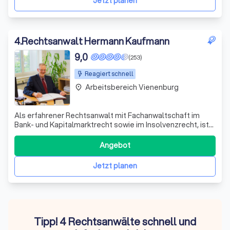
Jetzt planen
4
.
Rechtsanwalt Hermann Kaufmann
9,0
(253)
Reagiert schnell
Arbeitsbereich Vienenburg
place
Als erfahrener Rechtsanwalt mit Fachanwaltschaft im
Bank- und Kapitalmarktrecht sowie im Insolvenzrecht, ist
es meine Leidenschaft, Menschen in wirtschaftlich
schwierigen Situationen zu unterstützen. Mit meiner
Angebot
langjährigen Erfahrung im Umgang mit wirtschaftlichen
Vorgängen, die ich durch meine 12-j
Jetzt planen
Tipp! 4 Rechtsanwälte schnell und