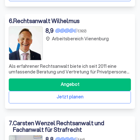
6
.
Rechtsanwalt Wilhelmus
8,9
(322)
Arbeitsbereich Vienenburg
place
Als erfahrener Rechtsanwalt biete ich seit 2011 eine
umfassende Beratung und Vertretung für Privatpersonen
und den gewerblichen Mittelstand an. Meine Expertise
erstreckt sich auf verschiedene Rechtsgebiete, wobei der
Angebot
Schwerpunkt auf dem Zivil- und Strafrecht liegt. Darüber
hinaus bearbeite ich auch
Jetzt planen
7
.
Carsten Wenzel Rechtsanwalt und
Fachanwalt für Strafrecht
8,8
(44)