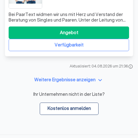
Bei PaarText widmen wir uns mit Herz und Verstand der
Beratung von Singles und Paaren. Unter der Leitung von
Holger Möller, einem erfahrenen systemischen Single-
und Paarberater, bieten wir eine Vielzahl von
Angebot
Beratungsformaten an, die darauf ausgerichtet sind,
individuelle Lösungen für die Herausford
Verfügbarkeit
Aktualisiert: 04.08.2026 um 21:36
info
keyboard_arrow_down
Weitere Ergebnisse anzeigen
Ihr Unternehmen nicht in der Liste?
Kostenlos anmelden