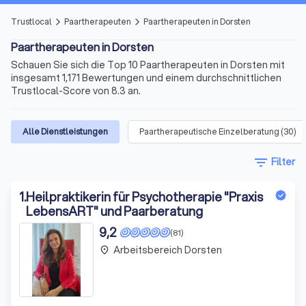
Trustlocal
Paartherapeuten
Paartherapeuten in Dorsten
arrow_forward_ios
arrow_forward_ios
Paartherapeuten in Dorsten
Schauen Sie sich die Top 10 Paartherapeuten in Dorsten mit
insgesamt 1,171 Bewertungen und einem durchschnittlichen
Trustlocal-Score von 8.3 an.
Alle Dienstleistungen
Paartherapeutische Einzelberatung
(
30
)
filter_list
Filter
1
.
Heilpraktikerin für Psychotherapie "Praxis
LebensART" und Paarberatung
9,2
(81)
Arbeitsbereich Dorsten
place