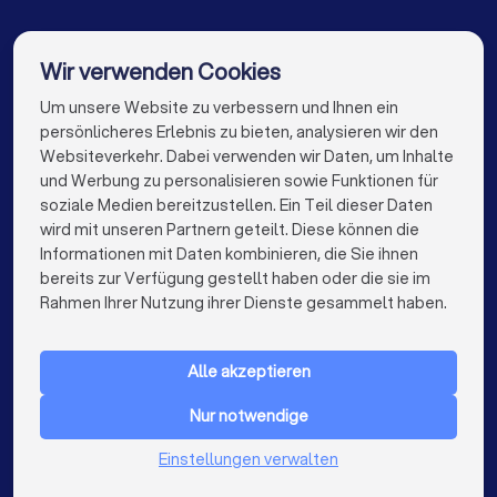
Paartherapeuten in Reken
Paartherapeuten in Herne
Wir verwenden Cookies
Um unsere Website zu verbessern und Ihnen ein
Die besten Paartherapeuten für Sie
Paartherapeuten in Voerde
persönlicheres Erlebnis zu bieten, analysieren wir den
Paartherapeuten in Berlin
Websiteverkehr. Dabei verwenden wir Daten, um Inhalte
info@trustlocal.de
und Werbung zu personalisieren sowie Funktionen für
Paartherapeuten in Hamburg
soziale Medien bereitzustellen. Ein Teil dieser Daten
wird mit unseren Partnern geteilt. Diese können die
Paartherapeuten in München
Informationen mit Daten kombinieren, die Sie ihnen
bereits zur Verfügung gestellt haben oder die sie im
keyboard_arrow_down
Paartherapeuten in Köln
FÜR PRIVATPERSONEN
Rahmen Ihrer Nutzung ihrer Dienste gesammelt haben.
keyboard_arrow_down
Paartherapeuten in Frankfurt am Main
FÜR FIRMEN
Alle akzeptieren
Paartherapeuten in Stuttgart
keyboard_arrow_down
ÜBER TRUSTLOCAL
Nur notwendige
Paartherapeuten in Düsseldorf
LAND
Niederlande
Einstellungen verwalten
Paartherapeuten in Dortmund
Belgien
Deutschland