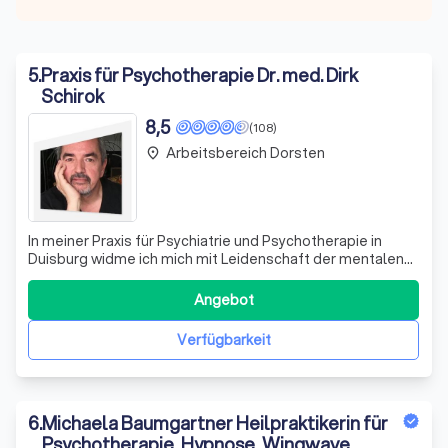
5
.
Praxis für Psychotherapie Dr. med. Dirk
Schirok
8,5
(108)
Arbeitsbereich Dorsten
place
In meiner Praxis für Psychiatrie und Psychotherapie in
Duisburg widme ich mich mit Leidenschaft der mentalen
Gesundheit und dem Wohlbefinden meiner Patienten. Als
Facharzt für Psychiatrie und ärztlicher Psychotherapeut
Angebot
biete ich eine umfassende Palette an Therapieformen an,
darunter Verhaltenstherap
Verfügbarkeit
6
.
Michaela Baumgartner Heilpraktikerin für
Psychotherapie, Hypnose, Wingwave,