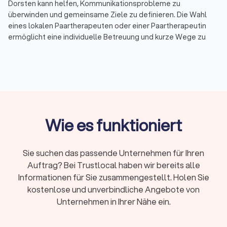
Dorsten kann helfen, Kommunikationsprobleme zu
überwinden und gemeinsame Ziele zu definieren. Die Wahl
eines lokalen Paartherapeuten oder einer Paartherapeutin
ermöglicht eine individuelle Betreuung und kurze Wege zu
persönlichen Sitzungen.
Was ist Beziehungstherapie?
Eine Beziehungstherapie hilft Paaren, zentrale
Herausforderungen anzugehen:
Verbesserung der Kommunikation:
Missverständnisse
Wie es funktioniert
reduzieren und offene Gespräche fördern.
Konfliktbewältigung:
Strategien entwickeln, um
Streitigkeiten konstruktiv zu lösen.
Sie suchen das passende Unternehmen für Ihren
Definition gemeinsamer Ziele:
Klarheit über Erwartungen
und Zukunftspläne schaffen.
Auftrag? Bei Trustlocal haben wir bereits alle
Unterstützung nach einer Trennung:
Eine professionelle
Informationen für Sie zusammengestellt. Holen Sie
Paartherapie nach Trennung kann helfen, eine
kostenlose und unverbindliche Angebote von
respektvolle Basis für die Zukunft zu finden.
Unternehmen in Ihrer Nähe ein.