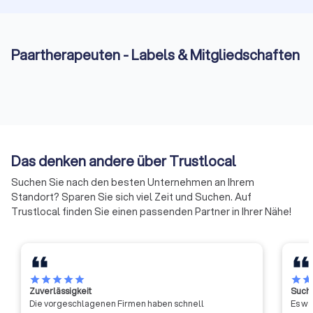
hervorragende Gelegenheit, um herauszufinden, ob Sie sich
wohlfühlen und der Therapeut gut zu Ihnen passt – scheuen
Sie sich nicht, danach zu fragen.
Paartherapeuten - Labels & Mitgliedschaften
Vertrauen Sie auf die Experten von
Trustlocal in Dorsten
Mit Trustlocal finden Sie in Dorsten nur geprüfte
Paartherapeuten und Eheberater. Profitieren Sie von
kostenlosen Angeboten, detaillierten Profilen und einem
Das denken andere über Trustlocal
transparenten Vergleich, basierend auf dem objektiven
Trustlocal-Score. Treffen Sie eine fundierte Entscheidung –
Suchen Sie nach den besten Unternehmen an Ihrem
Ihre Beziehung wird es Ihnen danken.
Standort? Sparen Sie sich viel Zeit und Suchen. Auf
Trustlocal finden Sie einen passenden Partner in Ihrer Nähe!
star
star
star
star
star
star
sta
Zuverlässigkeit
Suche
Die vorgeschlagenen Firmen haben schnell
Es wa