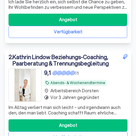
Ich lade Sie herzlich ein, sich selbst die Chance zu geben,
Ihr Wohlbefinden zu verbessern und neue Perspektiven zu
entwickeln. Kontaktieren Sie mich, um mehr darüber zu
erfahren, wie ich Sie auf Ihrem Weg unterstützen kann,
Angebot
können Sie mich am Besten über WhatsApp kontaktieren
oder gleich selbst auf
Verfügbarkeit
2
.
Kathrin Lindow Beziehungs-Coaching,
Paarberatung & Trennungsbegleitung
9,1
(7)
Abends- & Wochenendtermine
local_offer
Arbeitsbereich Dorsten
place
Vor 3 Jahren gegründet
timelapse
Im Alltag verliert man sich leicht – und irgendwann auch
den, den man liebt. Coaching schafft Raum: ehrliche
Gespräche, ohne Schuld, ohne Therapie. Klarheit, neue
Perspektiven, echte Verbindung.
Angebot