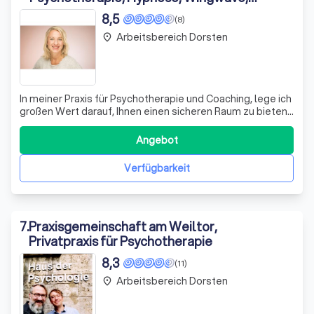
Paarberatung und Human Design
8,5
(8)
Coaching
Arbeitsbereich Dorsten
place
In meiner Praxis für Psychotherapie und Coaching, lege ich
großen Wert darauf, Ihnen einen sicheren Raum zu bieten,
in dem Sie sich selbst ausdrücken und Ihre inneren
Weisheiten und Lösungen entdecken können. Mit meiner
Angebot
Expertise und Intuition unterstütze ich Sie dabei, Ihre
Lebensfreude wiederzufin
Verfügbarkeit
7
.
Praxisgemeinschaft am Weiltor,
Privatpraxis für Psychotherapie
8,3
(11)
Arbeitsbereich Dorsten
place