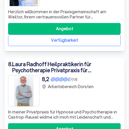
Herzlich willkommen in der Praxisgemeinschaft am
Weiltor, Ihrem vertrauensvollen Partner für
psychologische Gesundheit und Wohlbefinden. Seit
unserer Gründung im Jahr 2009 durch die erfahrenen
Angebot
Psychologischen Psychotherapeuten Dr. Fabian
Chmielewski und Dipl.-Psych. Alexandra Kaczmarek,
Verfügbarkeit
widmen wir u
8
.
Laura Radhoff Heilpraktikerin für
Psychotherapie Privatpraxis für
Psychotherapie nach dem
8,2
(13)
Heilpraktikergesetz
Arbeitsbereich Dorsten
place
In meiner Privatpraxis für Hypnose und Psychotherapie in
Castrop-Rauxel widme ich mich mit Leidenschaft und
Fachkompetenz der seelischen Gesundheit von Kindern,
Jugendlichen und Erwachsenen. Als Heilpraktikerin für
Angebot