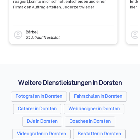
reagiert,konnte mich schnell entscheiden und einer
Ende 
Firma den Auftrag erteilen. Jederzeit wieder
hier 
Bärbel
account_circle
account_circl
31. Juli
auf
Trustpilot
Weitere Dienstleistungen in Dorsten
Fotografen in Dorsten
Fahrschulen in Dorsten
Caterer in Dorsten
Webdesigner in Dorsten
DJs in Dorsten
Coaches in Dorsten
Videografen in Dorsten
Bestatter in Dorsten