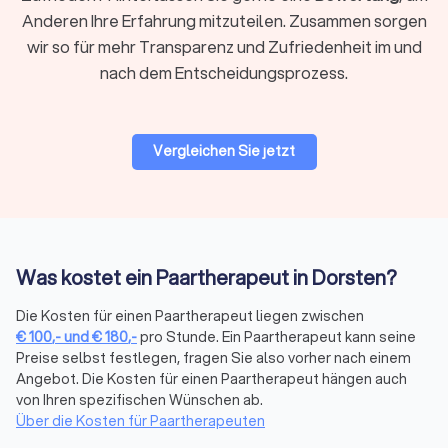
Anderen Ihre Erfahrung mitzuteilen. Zusammen sorgen
Wie Sie den richtigen Paartherapeuten in
wir so für mehr Transparenz und Zufriedenheit im und
Dorsten finden
nach dem Entscheidungsprozess.
Vergleichen Sie Anbieter:
Nutzen Sie Trustlocal, um
qualifizierte Experten direkt in Dorsten zu finden.
Bewertungen zählen:
Sehen Sie sich 1,171 Bewertungen
Vergleichen Sie jetzt
an, um die passende Wahl zu treffen.
Angebote einholen:
Bei Trustlocal erhalten Sie bis zu
vier kostenlose Angebote von geprüften Experten für
Paarberatung in Dorsten.
Was kostet ein Paartherapeut in Dorsten?
Paartherapie Kosten
In der Regel zahlt man pro Sitzung beim Therapeuten. Für
Die Kosten für einen Paartherapeut liegen zwischen
professionelle Beziehungstherapie können Sie mit Kosten
€
100
,-
und
€
180
,-
pro Stunde. Ein Paartherapeut kann seine
zwischen € 100,- und € 180,- pro Stunde
rechnen. Da
Preise selbst festlegen, fragen Sie also vorher nach einem
Paartherapie meistens als private Leistung gilt, gibt es keine
Angebot. Die Kosten für einen Paartherapeut hängen auch
Kostenübernahme der Krankenkasse.
von Ihren spezifischen Wünschen ab.
Über die Kosten für Paartherapeuten