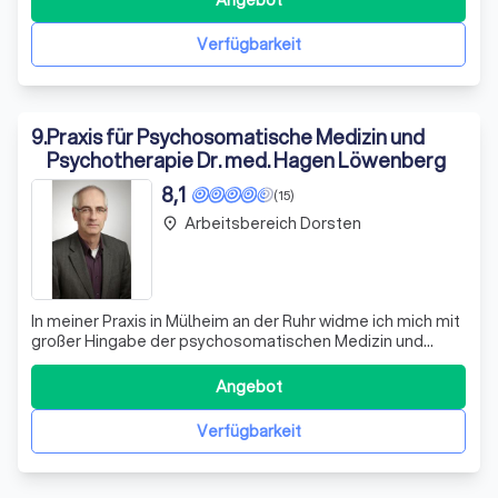
Psychotherapie biete ich Ihnen einen geschützten Raum,
in dem Ihre individuellen Bedü
Verfügbarkeit
9
.
Praxis für Psychosomatische Medizin und
Psychotherapie Dr. med. Hagen Löwenberg
8,1
(15)
Arbeitsbereich Dorsten
place
In meiner Praxis in Mülheim an der Ruhr widme ich mich mit
großer Hingabe der psychosomatischen Medizin und
Psychotherapie. Seit über zwei Jahrzehnten unterstütze
ich Menschen mit einem breiten Spektrum an seelischen
Angebot
und körperlichen Beschwerden. Mein Angebot umfasst
tiefenpsychologisch fundierte un
Verfügbarkeit