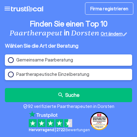
menu
Firma registrieren
Finden Sie einen Top 10
in
Paartherapeut
Dorsten
Ort ändern
edit
Wählen Sie die Art der Beratung
Gemeinsame Paarberatung
Paartherapeutische Einzelberatung
Suche
search
92 verifizierte Paartherapeuten in Dorsten
verified_user
Hervorragend
|
2722
Bewertungen