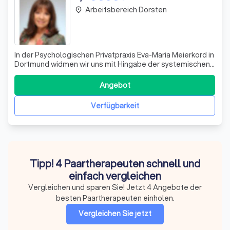
Arbeitsbereich Dorsten
place
In der Psychologischen Privatpraxis Eva-Maria Meierkord in
Dortmund widmen wir uns mit Hingabe der systemischen
Einzel-, Paar- und Familientherapie. Unsere Praxis steht
für einen respektvollen und wertschätzenden Umgang
Angebot
mit allen Klienten, wobei wir stets das Ziel verfolgen,
individuelle Lösungswege
Verfügbarkeit
Tipp! 4 Paartherapeuten schnell und
einfach vergleichen
Vergleichen und sparen Sie! Jetzt 4 Angebote der
besten Paartherapeuten einholen.
Vergleichen Sie jetzt