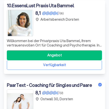
10
.
EssensLust Praxis Uta Bammel
8,1
(6)
Arbeitsbereich Dorsten
place
Willkommen bei der Privatpraxis Uta Bammel, Ihrem
vertrauensvollen Ort für Coaching und Psychotherapie. In
meiner Praxis biete ich Ihnen sowohl persönliche als auch
Online-Sitzungen an, damit Sie bequem von zu Hause aus
Angebot
teilnehmen können. In schwierigen Lebensphasen, sei es
durch Überforderung, Kris
Verfügbarkeit
PaarText - Coaching für Singles und Paare
8,1
(2)
Ostwall 30, Dorsten
place