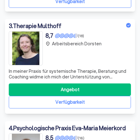
Verfügbarkeit
3
.
Therapie Multhoff
8,7
(18)
Arbeitsbereich Dorsten
place
In meiner Praxis für systemische Therapie, Beratung und
Coaching widme ich mich der Unterstützung von
Menschen in herausfordernden Lebensphasen. Als
staatlich geprüfte Kinder- und
Angebot
Jugendlichenpsychotherapeutin sowie systemische
Therapeutin und Beraterin, Trauma-, Gruppen- und
Verfügbarkeit
Familientherapeutin bie
4
.
Psychologische Praxis Eva-Maria Meierkord
8,5
(16)