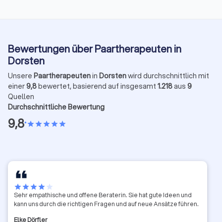
Bewertungen über Paartherapeuten in
Dorsten
Unsere
Paartherapeuten
in
Dorsten
wird durchschnittlich mit
einer
9,8
bewertet, basierend auf insgesamt
1.218
aus
9
Quellen
Durchschnittliche Bewertung
9,8
•
star
star
star
star
star
star
star
star
star
star
Sehr empathische und offene Beraterin. Sie hat gute Ideen und
kann uns durch die richtigen Fragen und auf neue Ansätze führen.
Elke Dörfler