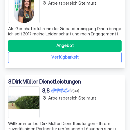
Arbeitsbereich Steinfurt
place
Als Geschäftsführerin der Gebäudereinigung Dinda bringe
ich seit 2017 meine Leidenschaft und mein Engagement in
die Reinigungsbranche ein. Meine Reise begann in der
sozialen Arbeit und Logistik, aber es war die Weltreise, die
Angebot
mich dazu inspirierte, den Sprung in die Selbstständigkeit
zu wagen. Die E
Verfügbarkeit
8
.
Dirk Müller Dienstleistungen
8,8
(39)
Arbeitsbereich Steinfurt
place
Willkommen bei Dirk Müller Dienstleistungen – Ihrem
zuverlässigen Partner für umfassende Lösungen rund um