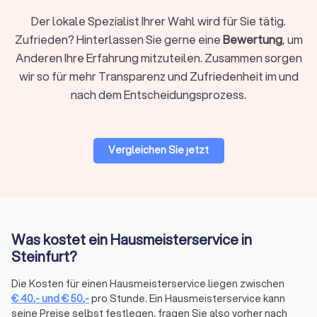
Was kostet ein Hausmeisterservice?
Der lokale Spezialist Ihrer Wahl wird für Sie tätig.
Die Kosten für einen Hausmeisterservice liegen in
Zufrieden? Hinterlassen Sie gerne eine
Bewertung
, um
Deutschland meist zwischen
15 €
und
60 €
pro Stunde.
Anderen Ihre Erfahrung mitzuteilen. Zusammen sorgen
Monatspauschalen bewegen sich zwischen
150 €
und
500
wir so für mehr Transparenz und Zufriedenheit im und
€
. Für Mieter gilt eine Obergrenze von
0,50 €
pro
Quadratmeter monatlich. Die tatsächlichen Kosten
nach dem Entscheidungsprozess.
hängen von Größe des Objekts, Leistungsumfang und
Region ab.
Vergleichen Sie jetzt
Typische Kostenfaktoren:
Immobiliengröße:
Größere Objekte senken oft den
Quadratmeterpreis.
Leistungsumfang:
Reine Reinigung ist günstiger als
Was kostet ein Hausmeisterservice in
technische Wartung oder Gartenarbeiten.
Steinfurt?
Betreuungsintensität:
Tägliche Betreuung kostet mehr als
wöchentliche Einsätze.
Die Kosten für einen Hausmeisterservice liegen zwischen
Sonderleistungen:
Notdienste, Winterdienst und spezielle
€
40
,-
und
€
50
,-
pro Stunde. Ein Hausmeisterservice kann
technische Arbeiten werden meist separat berechnet.
seine Preise selbst festlegen, fragen Sie also vorher nach
Standort:
In Steinfurt können die Preise je nach Stadtteil