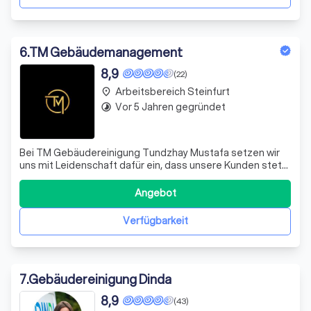
6
.
TM Gebäudemanagement
8,9
(22)
Arbeitsbereich Steinfurt
place
Vor 5 Jahren gegründet
timelapse
Bei TM Gebäudereinigung Tundzhay Mustafa setzen wir
uns mit Leidenschaft dafür ein, dass unsere Kunden stets
höchstzufrieden sind. Als inhabergeführtes Unternehmen
liegt es mir, Tundzhay Mustafa, persönlich am Herzen,
Angebot
Ihnen Dienstleistungen zu bieten, die Sie so überzeugen,
dass Sie langfristig auf
Verfügbarkeit
7
.
Gebäudereinigung Dinda
8,9
(43)