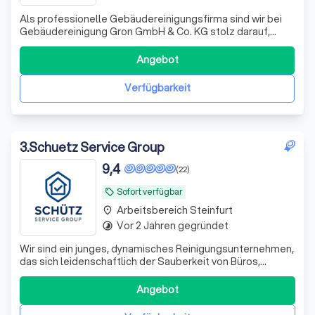
Als professionelle Gebäudereinigungsfirma sind wir bei
Gebäudereinigung Gron GmbH & Co. KG stolz darauf,
unseren Kunden eine umfassende Palette an
Reinigungsdienstleistungen anzubieten. Wir verstehen,
Angebot
dass Sauberkeit und Hygiene von größter Bedeutung sind,
und setzen uns dafür ein, dass Ihre Räumlic
Verfügbarkeit
3
.
Schuetz Service Group
9,4
(22)
Sofort verfügbar
local_offer
Arbeitsbereich Steinfurt
place
Vor 2 Jahren gegründet
timelapse
Wir sind ein junges, dynamisches Reinigungsunternehmen,
das sich leidenschaftlich der Sauberkeit von Büros,
Restaurants und Kneipen widmet. Unser Anspruch ist es,
nicht nur Räume zu reinigen, sondern auch das
Angebot
Wohlbefinden und die Produktivität unserer Kunden durch
eine makellose Umgebung zu steigern