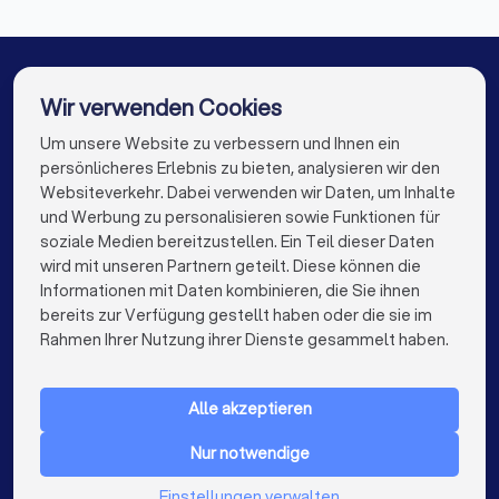
Hausmeisterservices in Billerbeck
Hausmeisterservices in Bad Bentheim
Wir verwenden Cookies
Hausmeisterservices in Gronau (Westfalen)
Um unsere Website zu verbessern und Ihnen ein
Die besten Hausmeisterservices für Sie
Hausmeisterservices in Hörstel
persönlicheres Erlebnis zu bieten, analysieren wir den
Websiteverkehr. Dabei verwenden wir Daten, um Inhalte
Hausmeisterservices in Berlin
info@trustlocal.de
und Werbung zu personalisieren sowie Funktionen für
Hausmeisterservices in Hamburg
soziale Medien bereitzustellen. Ein Teil dieser Daten
wird mit unseren Partnern geteilt. Diese können die
Hausmeisterservices in München
Informationen mit Daten kombinieren, die Sie ihnen
bereits zur Verfügung gestellt haben oder die sie im
keyboard_arrow_down
FÜR PRIVATPERSONEN
Hausmeisterservices in Köln
Rahmen Ihrer Nutzung ihrer Dienste gesammelt haben.
keyboard_arrow_down
FÜR FIRMEN
Hausmeisterservices in Frankfurt am Main
Alle akzeptieren
keyboard_arrow_down
ÜBER TRUSTLOCAL
Hausmeisterservices in Stuttgart
Nur notwendige
LAND
Hausmeisterservices in Düsseldorf
Niederlande
Einstellungen verwalten