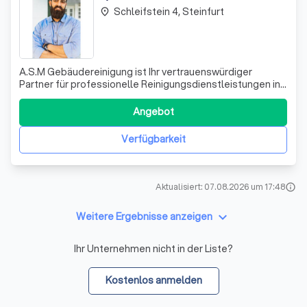
Schleifstein 4, Steinfurt
place
A.S.M Gebäudereinigung ist Ihr vertrauenswürdiger
Partner für professionelle Reinigungsdienstleistungen in
ganz Deutschland. Mit unserer langjährigen Erfahrung und
unserem engagierten Team sind wir in der Lage, auf Ihre
Angebot
individuellen Bedürfnisse einzugehen und Ihnen
maßgeschneiderte Lösungen anzubie
Verfügbarkeit
Aktualisiert: 07.08.2026 um 17:48
info
keyboard_arrow_down
Weitere Ergebnisse anzeigen
Ihr Unternehmen nicht in der Liste?
Kostenlos anmelden