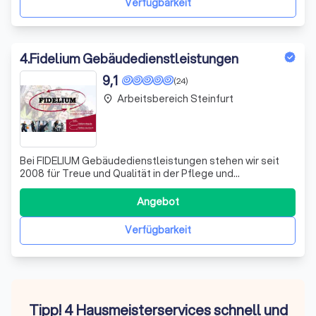
Verfügbarkeit
4
.
Fidelium Gebäudedienstleistungen
9,1
(24)
Arbeitsbereich Steinfurt
place
Bei FIDELIUM Gebäudedienstleistungen stehen wir seit
2008 für Treue und Qualität in der Pflege und
Instandhaltung Ihrer Immobilien. Unser breites Spektrum
an Dienstleistungen umfasst die professionelle
Angebot
Gebäudereinigung, umfassende Sicherheitsdienste, die
sorgfältige Grünpflege sowie effiziente Haust
Verfügbarkeit
Tipp! 4 Hausmeisterservices schnell und