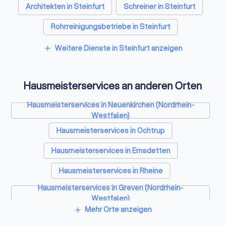
Architekten in Steinfurt
Schreiner in Steinfurt
Rohrreinigungsbetriebe in Steinfurt
Weitere Dienste in Steinfurt anzeigen
add
Hausmeisterservices an anderen Orten
Hausmeisterservices in Neuenkirchen (Nordrhein-
Westfalen)
Hausmeisterservices in Ochtrup
Hausmeisterservices in Emsdetten
Hausmeisterservices in Rheine
Hausmeisterservices in Greven (Nordrhein-
Westfalen)
Mehr Orte anzeigen
add
Hausmeisterservices in Havixbeck