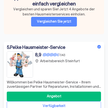
einfach vergleichen
Vergleichen und sparen Sie! Jetzt 4 Angebote der
besten Hausmeisterservices einholen.
Vergleichen Sie jetzt
5
.
Pelke Hausmeister-Service
8,9
(42)
Arbeitsbereich Steinfurt
place
Willkommen bei Pelke Hausmeister-Service – Ihrem
zuverlässigen Partner für Reparaturen, Installationen und
Renovierungen! Wir zeichnen uns durch unsere
umfassende Expertise und unser Engagement für
Angebot
höchste Qualität aus. Ob es um kleine Reparaturen oder
umfangreiche Renovierungsprojekte geht, wir ste
Verfügbarkeit