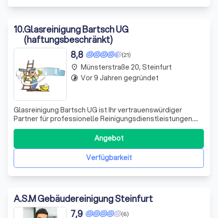
10
.
Glasreinigung Bartsch UG
(haftungsbeschränkt)
8,8
(21)
Münsterstraße 20, Steinfurt
place
Vor 9 Jahren gegründet
timelapse
Glasreinigung Bartsch UG ist Ihr vertrauenswürdiger
Partner für professionelle Reinigungsdienstleistungen.
Mit unserer Expertise und unserem geschulten Personal
entfernen wir jede Art von Verschmutzung. Ob
Angebot
Moosansatz auf dem Garagendach, Vogelkot auf dem
Wintergarten oder hartnäckige Verschmutzungen
Verfügbarkeit
A.S.M Gebäudereinigung Steinfurt
7,9
(6)