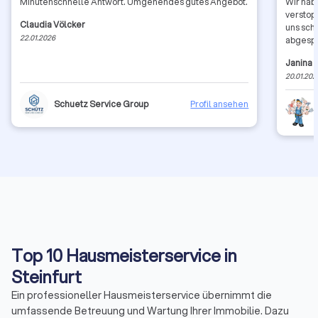
Minutenschnelle Antwort. Umgehendes gutes Angebot.
Wir hab
verstop
Claudia Völcker
uns sch
22.01.2026
abgespe
Janina
20.01.202
Schuetz Service Group
Profil ansehen
Top 10 Hausmeisterservice in
Steinfurt
Ein professioneller Hausmeisterservice übernimmt die
umfassende Betreuung und Wartung Ihrer Immobilie. Dazu