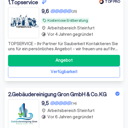
und Umgebung.
1
.
Topservice
TOP PRO
9,6
(25)
Kostenlose Erstberatung
local_offer
Arbeitsbereich Steinfurt
place
Vor 4 Jahren gegründet
timelapse
TOPSERVICE – Ihr Partner für Sauberkeit Kontaktieren Sie
uns für ein persönliches Angebot – wir freuen uns auf Ihre
Anfrage!
Angebot
Verfügbarkeit
2
.
Gebäudereinigung Gron GmbH & Co. KG
9,5
(14)
Arbeitsbereich Steinfurt
place
Vor 6 Jahren gegründet
timelapse