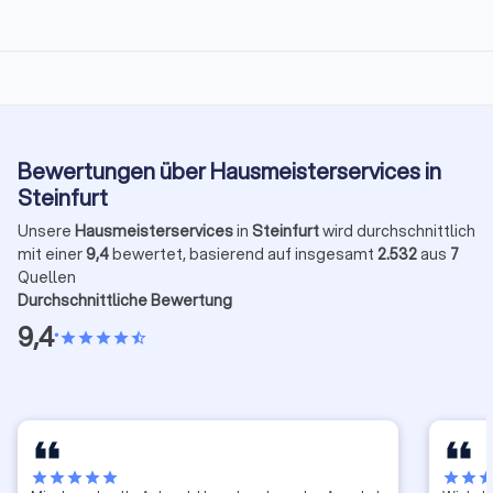
Bewertungen über Hausmeisterservices in
Steinfurt
Unsere
Hausmeisterservices
in
Steinfurt
wird durchschnittlich
mit einer
9,4
bewertet, basierend auf insgesamt
2.532
aus
7
Quellen
Durchschnittliche Bewertung
9,4
•
star
star
star
star
star_half
star
star
star
star
star
star
star
sta