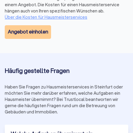
einem Angebot. Die Kosten für einen Hausmeisterservice
und Marktumfeld variieren.
hängen auch von Ihren spezifischen Wünschen ab.
Detaillierte Informationen zu Hausmeisterkosten pro
Über die Kosten für Hausmeisterservices
Quadratmeter finden Sie in unserem Kostenratgeber.
Angebot einholen
Verschiedene Arten von Hausmeisterservices
Je nach Bedarf lassen sich verschiedene Betreuungsmodelle
auswählen:
Klassischer Hauswartservice:
Traditionelle Leistungen wie
Reinigung, kleinere Reparaturen und Gebäudekontrolle –
ideal für Wohngebäude und kleine Gewerbeobjekte.
Häufig gestellte Fragen
Technischer Hausdienst:
Spezialisierte Wartung
technischer Anlagen – für moderne Bürogebäude oder
Industrieobjekte mit komplexer Haustechnik.
Haben Sie Fragen zu Hausmeisterservices in Steinfurt oder
Facility-Management:
Ganzheitliche
möchten Sie mehr darüber erfahren, welche Aufgaben ein
Gebäudebewirtschaftung inklusive Planung,
Hausmeister übernimmt? Bei Trustlocal beantworten wir
Kostenkontrolle und Koordination von Dienstleistern –
gerne die häufigsten Fragen rund um die Betreuung von
geeignet für große Immobilien und Portfolios.
Gebäuden und Immobilien.
Objektbetreuung:
Flexible Angebote für Ferienimmobilien,
Leerstände oder temporäre Betreuung während
Renovierungen.