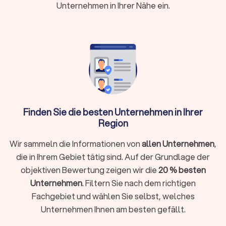
Unternehmen in Ihrer Nähe ein.
Mitarbeiter.
Professionelle Hausmeister besitzen
handwerkliche Grundkenntnisse, technisches Verständnis
und häufig spezielle Zertifizierungen, etwa für Elektrik oder
Heizanlagen. Bei umfangreicheren Elektroarbeiten bietet
Trustlocal zudem den Vergleich qualifizierter Elektriker an.
Wichtig ist außerdem eine gute Erreichbarkeit:
Ein guter
Hausmeisterservice sollte regelmäßige Betreuungszeiten
bieten und im Notfall schnell verfügbar sein.
Prüfen Sie Kundenbewertungen und Referenzen, die
Aufschluss über Qualität und Zuverlässigkeit geben.
Finden Sie die besten Unternehmen in Ihrer
Trustlocal erfasst ausschließlich verifizierte Rezensionen,
Region
sodass Sie sich auf authentische Erfahrungsberichte
verlassen können. Zudem sollte der Anbieter über eine
Wir sammeln die Informationen von
allen Unternehmen
,
umfassende
Haftpflicht- und
die in Ihrem Gebiet tätig sind. Auf der Grundlage der
Betriebshaftpflichtversicherung
verfügen.
objektiven Bewertung zeigen wir die
20 % besten
Unternehmen
. Filtern Sie nach dem richtigen
Fachgebiet und wählen Sie selbst, welches
Leistungen eines professionellen
Unternehmen Ihnen am besten gefällt.
Hausmeisterservice
Moderne Hausmeisterdienste bieten mehr als klassische