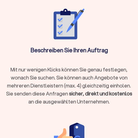
Gebäudereinigung. Zu den wichtigsten Aufgaben gehören:
Technische Wartung und Instandhaltung:
Heizungs- und Lüftungsanlagen kontrollieren
Elektroinstallationen überprüfen und kleine Reparaturen
durchführen
Beschreiben Sie Ihren Auftrag
Sanitäranlagen warten und defekte Armaturen
austauschen
Aufzugsanlagen überwachen und Wartungsprotokolle
Mit nur wenigen Klicks können Sie genau festlegen,
führen
wonach Sie suchen. Sie können auch Angebote von
mehreren Dienstleistern (max. 4) gleichzeitig einholen.
Reinigung und Pflege:
Sie senden diese Anfragen
sicher, direkt und kostenlos
Treppenhäuser, Flure und Gemeinschaftsräume reinigen
an die ausgewählten Unternehmen.
Außenanlagen und Eingangsbereiche pflegen
Fenster und Glasflächen säubern
Winterdienst und Schneeräumung sicherstellen