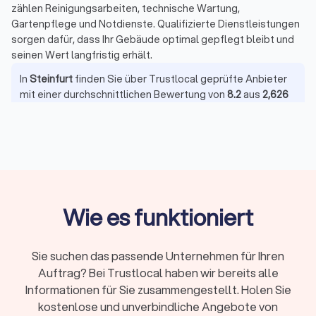
zählen Reinigungsarbeiten, technische Wartung,
Gartenpflege und Notdienste. Qualifizierte Dienstleistungen
sorgen dafür, dass Ihr Gebäude optimal gepflegt bleibt und
seinen Wert langfristig erhält.
In
Steinfurt
finden Sie über Trustlocal geprüfte Anbieter
mit einer durchschnittlichen Bewertung von
8.2
aus
2,626
echten Kundenmeinungen. Sie erhalten so transparente
Einblicke in Qualität und Zuverlässigkeit der
Hausmeisterservices und können gezielt den passenden
Anbieter auswählen.
Wie es funktioniert
So finden Sie den richtigen
Hausmeisterservice in Steinfurt
Die Auswahl des passenden Dienstleisters erfordert die
Sie suchen das passende Unternehmen für Ihren
sorgfältige Prüfung einiger Kriterien. Ein zuverlässiger
Auftrag? Bei Trustlocal haben wir bereits alle
Gebäudeservice zeichnet sich durch Erfahrung, qualifiziertes
Informationen für Sie zusammengestellt. Holen Sie
Personal und ein breites Leistungsangebot aus.
kostenlose und unverbindliche Angebote von
Achten Sie insbesondere auf die Qualifikationen der