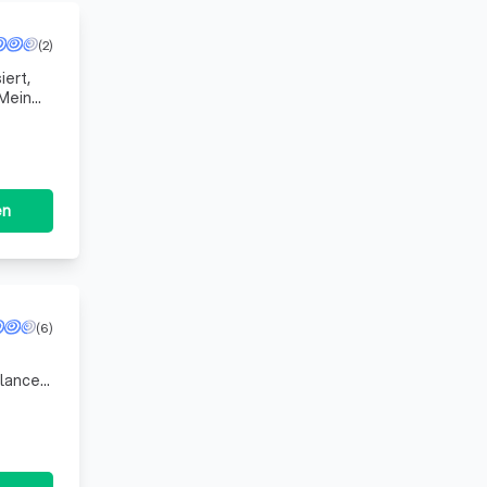
(2)
iert,
 Mein
Juge
en
(6)
lance.
rücken