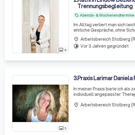
Trennungsbegleitung
Abends- & Wochenendtermine
local_offer
Im Alltag verliert man sich le
ehrliche Gespräche, ohne Schu
Arbeitsbereich Stolberg (R
place
Vor 3 Jahren gegründet
timelapse
4
photo_size_select_actual
3
.
Praxis Larimar Daniela 
In meiner Praxis biete ich als
individuell angepasster Thera
Bedürfnisse jedes Einzelnen e
Arbeitsbereich Stolberg (R
Atementspannung,
place
5
photo_size_select_actual