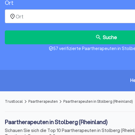
Ort
place
Suche
search
57 verifizierte Paartherapeuten in Stolb
verified_user
He
Trustlocal
Paartherapeuten
Paartherapeuten in Stolberg (Rheinland)
arrow_forward_ios
arrow_forward_ios
Paartherapeuten in Stolberg (Rheinland)
Schauen Sie sich die Top 10 Paartherapeuten in Stolberg (Rhei