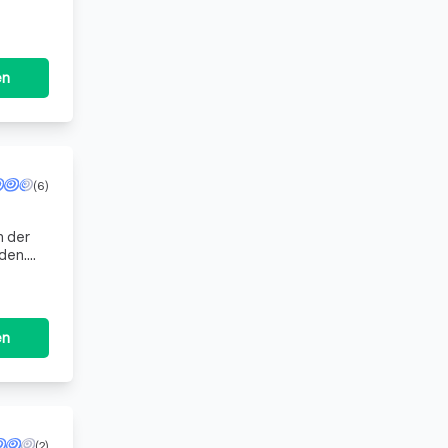
en
(6)
h der
den.
en
(2)