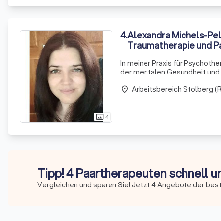
4
.
Alexandra Michels-Pelz
Traumatherapie und P
In meiner Praxis für Psychothe
der mentalen Gesundheit und d
und Mitglied im Verband freie
Arbeitsbereich Stolberg (R
place
4
photo_size_select_actual
Tipp! 4 Paartherapeuten schnell u
Vergleichen und sparen Sie! Jetzt 4 Angebote der bes