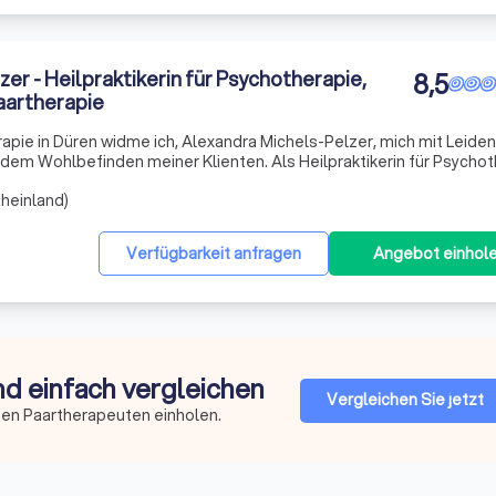
er - Heilpraktikerin für Psychotherapie,
8,5
aartherapie
rapie in Düren widme ich, Alexandra Michels-Pelzer, mich mit Leide
em Wohlbefinden meiner Klienten. Als Heilpraktikerin für Psychot
r Psychotherapeuten biete ich eine breite Palette an therapeutisch
heinland)
Verfügbarkeit anfragen
Angebot einhol
nd einfach vergleichen
Vergleichen Sie jetzt
ten Paartherapeuten einholen.