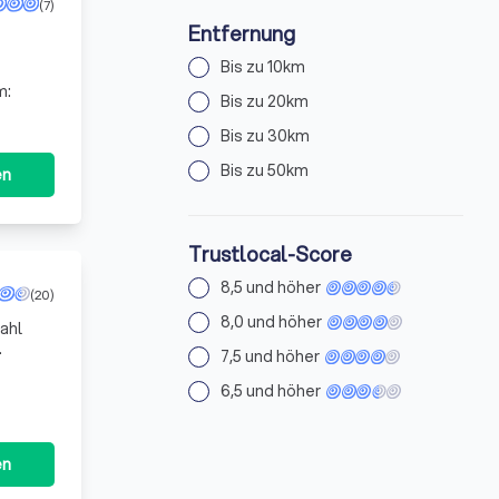
(7)
Entfernung
Bis zu 10km
m:
Bis zu 20km
Bis zu 30km
Bis zu 50km
en
Trustlocal-Score
8,5 und höher
(20)
8,0 und höher
zahl
7,5 und höher
6,5 und höher
en