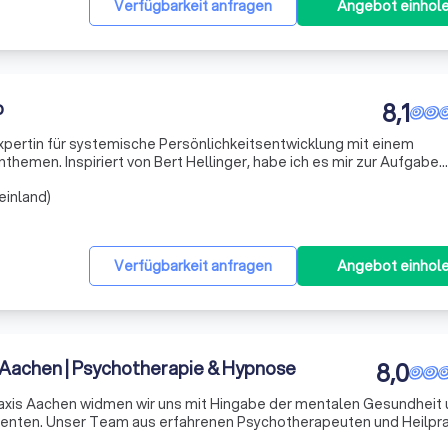
Verfügbarkeit anfragen
Angebot einhol
p
8,1
Expertin für systemische Persönlichkeitsentwicklung mit einem
hemen. Inspiriert von Bert Hellinger, habe ich es mir zur Aufgabe
tzen, Ihr volles Potenzial zu entfalten. Mit einer umfassenden Au
einland)
Verfügbarkeit anfragen
Angebot einhol
 Aachen | Psychotherapie & Hypnose
8,0
raxis Aachen widmen wir uns mit Hingabe der mentalen Gesundheit
enten. Unser Team aus erfahrenen Psychotherapeuten und Heilpra
 breite Palette an therapeutischen Dienstleistungen an, darunter Ei