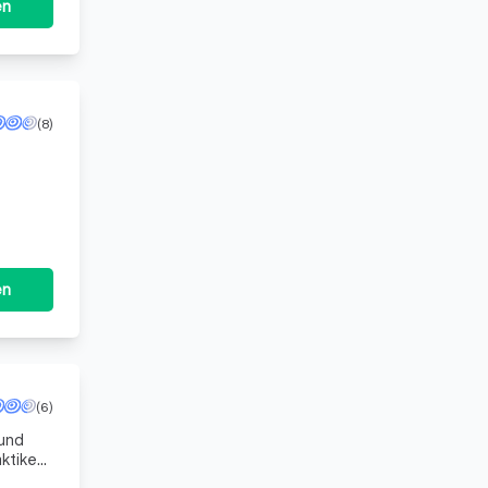
en
(8)
sbildung
en
(6)
 und
ktikern
nzel-,