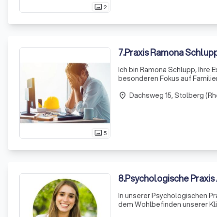
2
photo_size_select_actual
7
.
Praxis Ramona Schlup
Ich bin Ramona Schlupp, Ihre 
besonderen Fokus auf Familient
gemacht, Sie dabei zu unterstü
Dachsweg 15, Stolberg (Rh
und Zerti
place
5
photo_size_select_actual
8
.
Psychologische Praxis
In unserer Psychologischen P
dem Wohlbefinden unserer Kli
für Psychotherapie bietet eine