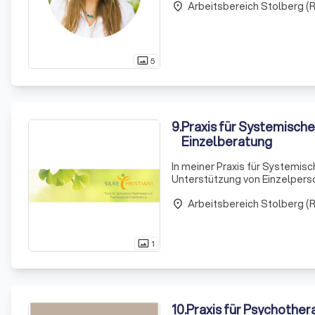
Arbeitsbereich Stolberg (R
Pa
place
5
photo_size_select_actual
9
.
Praxis für Systemisch
Einzelberatung
In meiner Praxis für Systemis
Unterstützung von Einzelpers
Mit einem tiefen Verständnis 
Arbeitsbereich Stolberg (R
Spektrum an
place
1
photo_size_select_actual
10
.
Praxis für Psychother