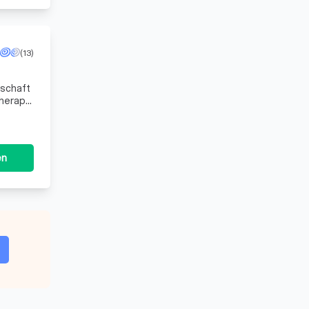
(13)
nschaft
herapie
en