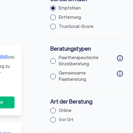
Empfohlen
Entfernung
Trustlocal-Score
Beratungstypen
(29)
Paartherapeutische
info
Einzelberatung
eg zu
Gemeinsame
info
d
Paarberatung
Art der Beratung
en
Online
Vor Ort