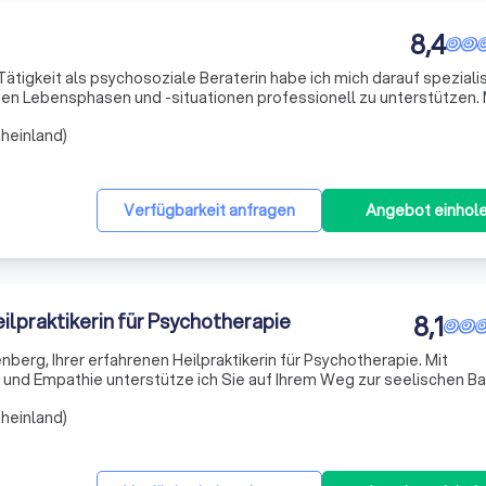
8,4
Tätigkeit als psychosoziale Beraterin habe ich mich darauf spezialis
en Lebensphasen und -situationen professionell zu unterstützen.
gen, Paartherapien sowie spezielle Persönlichkeitstrainings für 
heinland)
Verfügbarkeit anfragen
Angebot einhol
lpraktikerin für Psychotherapie
8,1
erg, Ihrer erfahrenen Heilpraktikerin für Psychotherapie. Mit
t und Empathie unterstütze ich Sie auf Ihrem Weg zur seelischen Ba
n sicheren Raum, in dem Sie Ihre Gefühle und Bedürfnisse frei ausd
heinland)