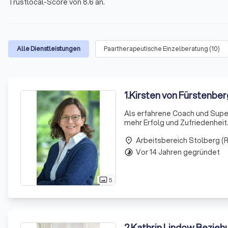
Trustlocal-Score von 8.6 an.
Alle Dienstleistungen
Paartherapeutische Einzelberatung
(
10
)
1
.
Kirsten von Fürstenbe
Als erfahrene Coach und Super
mehr Erfolg und Zufriedenheit.
Bewältigung hoher Anforderun
Arbeitsbereich Stolberg (R
Konfliktf
place
Vor 14 Jahren gegründet
timelapse
5
photo_size_select_actual
2
.
Kathrin Lindow Beziehungs-Coaching, Paarberatung &