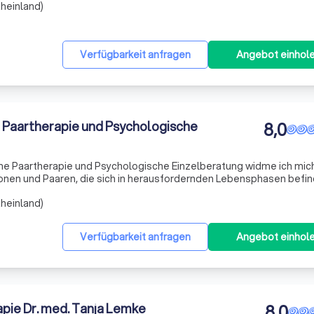
heinland)
Verfügbarkeit anfragen
Angebot einhol
e Paartherapie und Psychologische
8,0
che Paartherapie und Psychologische Einzelberatung widme ich mic
onen und Paaren, die sich in herausfordernden Lebensphasen befin
für die Komplexität menschlicher Beziehungen und einem breiten
heinland)
Verfügbarkeit anfragen
Angebot einhol
apie Dr. med. Tanja Lemke
8,0