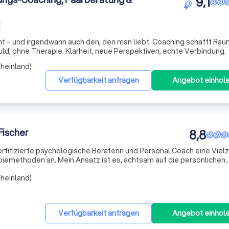
9,1
icht – und irgendwann auch den, den man liebt. Coaching schafft Rau
ld, ohne Therapie. Klarheit, neue Perspektiven, echte Verbindung.
heinland)
Verfügbarkeit anfragen
Angebot einhol
Fischer
8,8
 zertifizierte psychologische Beraterin und Personal Coach eine Viel
piemethoden an. Mein Ansatz ist es, achtsam auf die persönlichen
inzugehen. Dabei nutze ich Techniken wie NLP, Reframing,
heinland)
Verfügbarkeit anfragen
Angebot einhol