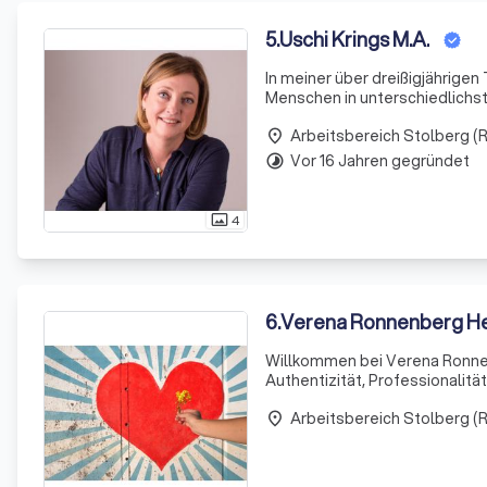
5
.
Uschi Krings M.A.
In meiner über dreißigjährigen 
Menschen in unterschiedlichst
Angebot umfasst Einzelberatun
Arbeitsbereich Stolberg (R
place
Vor 16 Jahren gegründet
timelapse
4
photo_size_select_actual
6
.
Verena Ronnenberg Hei
Willkommen bei Verena Ronnenb
Authentizität, Professionalitä
Meine Praxis bietet Ihnen eine
Arbeitsbereich Stolberg (R
kön
place