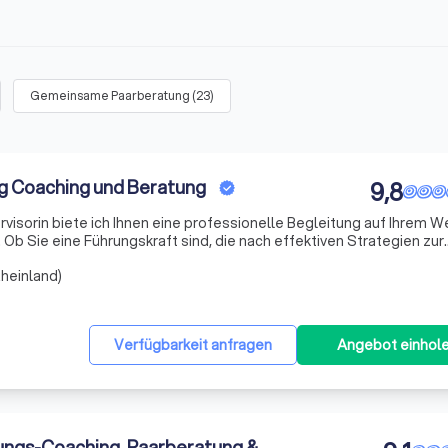
Gemeinsame Paarberatung
(
23
)
rg Coaching und Beratung
9,8
visorin biete ich Ihnen eine professionelle Begleitung auf Ihrem W
 Ob Sie eine Führungskraft sind, die nach effektiven Strategien zur
gen sucht, oder ein Teammitglied, das seine Kommunikations- un
heinland)
Verfügbarkeit anfragen
Angebot einhol