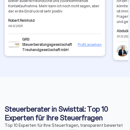
Bisher äußerst freundliche und zuvorkommende
Ich bin 
Kontaktaufnahme. Mehr kann ich noch nicht sagen, aber
könnte 
der erste Eindruck ist sehr positiv
ist imme
Fragen 
Robert Reinhold
und gedu
04.12.2025
Leidens
Abdulke
Unterlag
01.12.202
und ich 
GRS
ihn ver
Steuerberatungsgesellschaft
Profil ansehen
den Tel
Treuhandgesellschaft mbH
Optimie
hier ni
persönl
Ein abs
sympath
weitere
Steuerberater in Swisttal: Top 10
Experten für Ihre Steuerfragen
Top 10 Experten für Ihre Steuerfragen, transparent bewertet