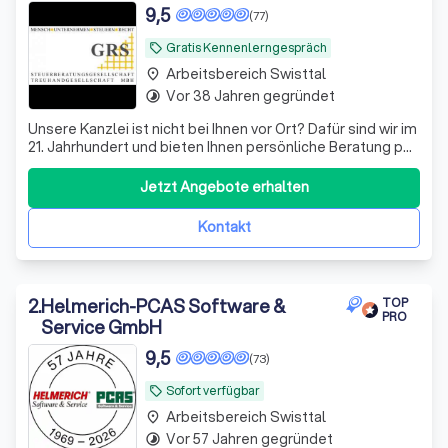
9,5
(77)
Gratis Kennenlerngespräch
local_offer
Arbeitsbereich Swisttal
place
Vor 38 Jahren gegründet
timelapse
Unsere Kanzlei ist nicht bei Ihnen vor Ort? Dafür sind wir im
21. Jahrhundert und bieten Ihnen persönliche Beratung per
Video, WhatsApp und anderen Medien - wir sehen uns!
Datenaustausch - digital
Jetzt Angebote erhalten
Kontakt
2
.
Helmerich-PCAS Software &
TOP
PRO
Service GmbH
9,5
(73)
Sofort verfügbar
local_offer
Arbeitsbereich Swisttal
place
Vor 57 Jahren gegründet
timelapse