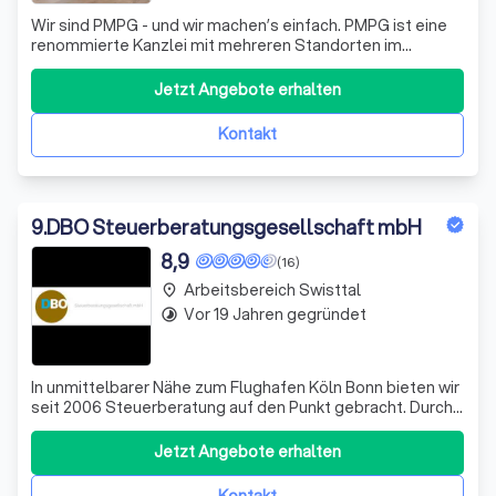
Wir sind PMPG - und wir machen’s einfach. PMPG ist eine
renommierte Kanzlei mit mehreren Standorten im
Rheinland, in der Eifel, in Siegen und in Luxemburg. Mit
mehr als 330 Mitarbeitenden bündeln wir ein breit
Jetzt Angebote erhalten
gefächertes Experten-Know-how aus Steuerberatung,
Rechtsberatung, Unternehmensberatung un
Kontakt
9
.
DBO Steuerberatungsgesellschaft mbH
8,9
(16)
Arbeitsbereich Swisttal
place
Vor 19 Jahren gegründet
timelapse
In unmittelbarer Nähe zum Flughafen Köln Bonn bieten wir
seit 2006 Steuerberatung auf den Punkt gebracht. Durch
Einsatz moderner Lösungen stellen wir Ihnen Ihr
persönliches Mandantenportal zur Verfügung, sodass Sie
Jetzt Angebote erhalten
jederzeit unabhängig von Ort und Zeit Zugriff auf Ihre
Daten haben.