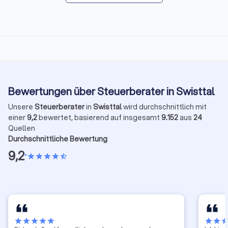
Bewertungen über Steuerberater in Swisttal
Unsere
Steuerberater
in
Swisttal
wird durchschnittlich mit
einer
9,2
bewertet, basierend auf insgesamt
9.152
aus
24
Quellen
Durchschnittliche Bewertung
9,2
•
star
star
star
star
star_half
star
star
star
star
star
star
star
sta