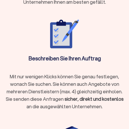
Unternehmen Ihnen am besten gefällt.
Laufende Buchhaltung, Jahresabschlüsse oder
Umsatzsteuervoranmeldungen benötigen
Steueroptimierung und proaktive Gestaltungsberatung
gewünscht sind
Als Faustregel gilt: Wenn die mögliche Steuerersparnis oder
Zeitersparnis die Kosten übersteigt, ist die Investition
sinnvoll.
Beschreiben Sie Ihren Auftrag
Steuerberater vor Ort oder digital wählen?
Moderne Steuerberatung findet längst nicht mehr nur im
Mit nur wenigen Klicks können Sie genau festlegen,
klassischen Büro statt. Digitale Kanzleien bieten ihre
wonach Sie suchen. Sie können auch Angebote von
Dienstleistungen vollständig online an, von der
mehreren Dienstleistern (max. 4) gleichzeitig einholen.
Belegübermittlung bis zur Videoberatung. Beide Modelle
Sie senden diese Anfragen
sicher, direkt und kostenlos
haben Vorzüge:
an die ausgewählten Unternehmen.
Lokale Steuerberatung