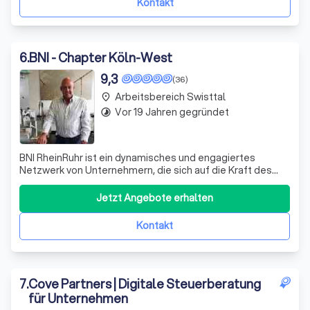
Kontakt
6
.
BNI - Chapter Köln-West
9,3
(36)
Arbeitsbereich Swisttal
place
Vor 19 Jahren gegründet
timelapse
BNI RheinRuhr ist ein dynamisches und engagiertes
Netzwerk von Unternehmern, die sich auf die Kraft des
Empfehlungsmarketings verlassen. Wir sind stolz darauf,
eine Plattform zu sein, die Unternehmern hilft, ihr
Jetzt Angebote erhalten
Geschäft durch neue Kontakte und
Geschäftsempfehlungen zu erweitern. Unser Netzwerk
Kontakt
ist
7
.
Cove Partners | Digitale Steuerberatung
für Unternehmen