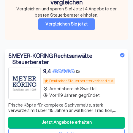
vergleichen
Vergleichen und sparen Sie! Jetzt 4 Angebote der
besten Steuerberater einholen.
Vergleichen Sie jetzt
5
.
MEYER-KÖRING Rechtsanwälte
Steuerberater
9,4
(12)
Deutscher Steuerberaterverband e.V.
star
Arbeitsbereich Swisttal
place
Vor 119 Jahren gegründet
timelapse
Frische Köpfe für komplexe Sachverhalte, stark
verwurzelt mit über 115 Jahren anwaltlicher Tradition,
immer mit Leidenschaft für die juristische Arbeit: Das ist
die DNA von MEYER-KÖRING.
Jetzt Angebote erhalten