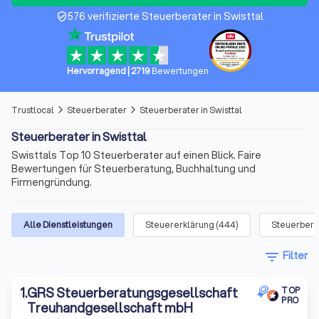
576 verifizierte Steuerberater in Swisttal
verified_user
Hervorragend
|
2719
Bewertungen
Trustlocal
Steuerberater
Steuerberater in Swisttal
arrow_forward_ios
arrow_forward_ios
Steuerberater in Swisttal
Swisttals Top 10 Steuerberater auf einen Blick. Faire
Bewertungen für Steuerberatung, Buchhaltung und
Firmengründung.
Alle Dienstleistungen
Steuererklärung
(
444
)
Steuerbera
filter_list
Filter
1
.
GRS Steuerberatungsgesellschaft
TOP
PRO
Treuhandgesellschaft mbH