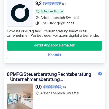
9,2
(16)
Sofort verfügbar
local_offer
Arbeitsbereich Swisttal
place
Vor 1 Jahr gegründet
timelapse
Cove ist eine digitale Steuerberatungskanzlei für
Unternehmen. Wir betreuen vor allem digital arbeitende
Kapitalgesellschaften – GmbH, UG und AG – mit laufender
Finanzbuchhaltung, Umsatzsteuervoranmeldungen,
Jetzt Angebote erhalten
Jahresabschlüssen, Steuererklärungen und
Lohnbuchhaltung. Unsere Arbeitsweise ist konsequen
Kontakt
8
.
PMPG Steuerberatung Rechtsberatung
Unternehmensberatung
Wirtschaftsprüfung
9,0
(37)
Arbeitsbereich Swisttal
place