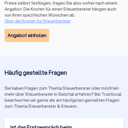
als Fachberater, etwa für Internationales Steuerrecht,
Preise selbst festlegen, fragen Sie also vorher nach einem
Unternehmensnachfolge oder spezifische Branchen. Prüfen
Angebot. Die Kosten für einen Steuerberater hängen auch
Sie, ob eine Spezialisierung zu Ihrer Situation passt.
von Ihren spezifischen Wünschen ab.
Trustlocal zeigt Ihnen in den Profilen transparent, welche
Über die Kosten für Steuerberater
Qualifikationen und Schwerpunkte jede Kanzlei mitbringt.
Proaktive Beratung statt reiner Abwicklung:
Ein guter Berater
Angebot einholen
kommt mit Vorschlägen auf Sie zu, weist auf Fristen hin und
zeigt Gestaltungsmöglichkeiten auf. Eine reine Abwicklung
ohne strategische Hinweise reicht bei komplexen Mandaten
nicht aus.
Transparente Kommunikation:
Verständliche Erklärungen
ohne unnötiges Fachchinesisch, klare Aussagen zu Kosten
Häufig gestellte Fragen
und realistische Einschätzungen zu Ihrer Steuersituation
schaffen Vertrauen.
Sie haben Fragen zum Thema Steuerberater oder möchten
Digitalisierung und Erreichbarkeit:
Moderne Arbeitsweise mit
mehr über Steuerberater in Swisttal erfahren? Bei Trustlocal
digitaler Belegübermittlung, zeitgemäßer Software und
beantworten wir gerne die am häufigsten gestellten Fragen
angemessene Reaktionszeit auf Anfragen erleichtern die
zum Thema Steuerberater & Steuern.
Zusammenarbeit erheblich.
Referenzen und Bewertungen:
Schauen Sie sich Bewertungen
auf unabhängigen Portalen oder im Mitgliederverzeichnis der
Ist das Erstgespräch beim