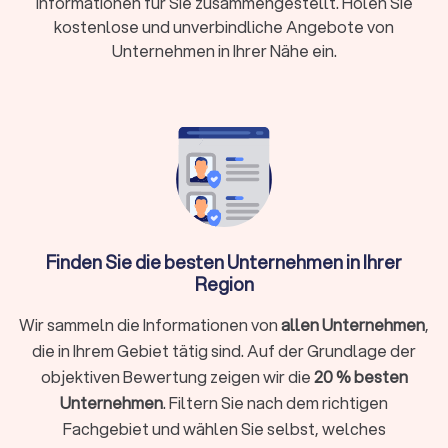
Informationen für Sie zusammengestellt. Holen Sie
Erstgespräch:
Viele Kanzleien bieten 15-20
kostenlose und unverbindliche Angebote von
Minuten kostenlos an
Unternehmen in Ihrer Nähe ein.
Wann brauche ich überhaupt einen
Steuerberater?
Nicht in jeder Situation ist ein Steuerberater zwingend
erforderlich. Für einfache Arbeitnehmer-Steuererklärungen
ohne Zusatzeinkünfte reicht oft die Software ELSTER oder
ein Lohnsteuerhilfeverein. Ein Steuerberater lohnt sich
Finden Sie die besten Unternehmen in Ihrer
besonders, wenn Sie:
Region
Selbstständig, freiberuflich tätig sind oder ein
Wir sammeln die Informationen von
allen Unternehmen
,
Unternehmen führen
die in Ihrem Gebiet tätig sind. Auf der Grundlage der
Einkünfte aus Vermietung, Kapitalvermögen oder anderen
objektiven Bewertung zeigen wir die
20 % besten
Einkunftsarten haben
Unternehmen
. Filtern Sie nach dem richtigen
Komplexe steuerliche Sachverhalte vorliegen wie
Fachgebiet und wählen Sie selbst, welches
Auslandseinkünfte, Erbschaften oder Beteiligungen