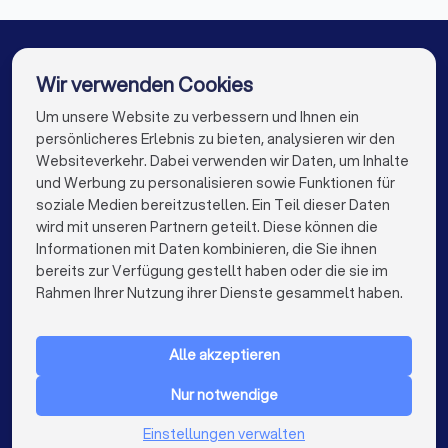
Pauschalpreise oder Stundensätze?
Steuerberater in Wesseling
✓
Wie schnell reagieren Sie in der Regel auf
Steuerberater in Wachtberg
Wir verwenden Cookies
Anfragen?
Steuerberater in Berlin
Steuerberater in Hamburg
Um unsere Website zu verbessern und Ihnen ein
Die besten Steuerberater für Sie
✓
Gibt es eine Vertretung bei Urlaub oder
persönlicheres Erlebnis zu bieten, analysieren wir den
Steuerberater in München
Steuerberater in Köln
Krankheit?
Websiteverkehr. Dabei verwenden wir Daten, um Inhalte
info@trustlocal.de
und Werbung zu personalisieren sowie Funktionen für
Steuerberater in Frankfurt am Main
soziale Medien bereitzustellen. Ein Teil dieser Daten
wird mit unseren Partnern geteilt. Diese können die
Steuerberater in Stuttgart
Informationen mit Daten kombinieren, die Sie ihnen
Diese Unterlagen sollten Sie mitbringen
bereits zur Verfügung gestellt haben oder die sie im
Steuerberater in Düsseldorf
keyboard_arrow_down
FÜR PRIVATPERSONEN
Rahmen Ihrer Nutzung ihrer Dienste gesammelt haben.
Letzte Steuerbescheide
Steuerberater in Dortmund
Steuerberater in Essen
keyboard_arrow_down
FÜR FIRMEN
Übersicht über Einkunftsarten (Mieten, Kapitalerträge etc.)
Steuerberater in Bremen
Alle akzeptieren
Liste offener steuerlicher Fragen
keyboard_arrow_down
ÜBER TRUSTLOCAL
Bei Selbstständigen: Gewinnermittlung des Vorjahres
Steuerberater in Nürnberg
Nur notwendige
LAND
Bei Arbeitnehmern: Gehaltsabrechnungen,
Niederlande
Einstellungen verwalten
Steuerberater in Dresden
Lohnsteuerbescheinigung
Belgien