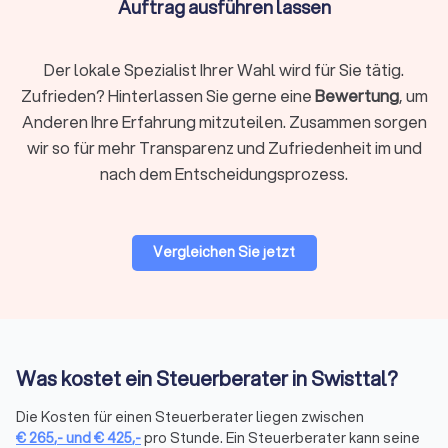
Unternehmen online. Die Qualifikation ist essentiell –
Auftrag ausführen lassen
auch ein Online-Steuerberater muss von der
Steuerberaterkammer bestellt sein.
Der lokale Spezialist Ihrer Wahl wird für Sie tätig.
Zufrieden? Hinterlassen Sie gerne eine
Bewertung
, um
Auf Trustlocal finden Sie beide Varianten übersichtlich
Anderen Ihre Erfahrung mitzuteilen. Zusammen sorgen
dargestellt, sodass Sie selbst entscheiden können, was
wir so für mehr Transparenz und Zufriedenheit im und
besser zu Ihnen passt. Nutzen Sie unsere Filterfunktion, um
nach dem Entscheidungsprozess.
gezielt nach lokalen Beratern in Swisttal oder digitalen
Kanzleien zu suchen.
Vergleichen Sie jetzt
Woran Sie einen guten Steuerberater
erkennen
Nicht nur die fachliche Qualifikation zählt, sondern auch die
Art der Zusammenarbeit. Ein guter Steuerberater zeichnet
sich durch mehrere Merkmale aus:
Was kostet ein Steuerberater in Swisttal?
Qualifikation und Spezialisierung:
Die Bestellung durch die
Steuerberaterkammer ist die Grundvoraussetzung. Darüber
Die Kosten für einen Steuerberater liegen zwischen
hinaus verfügen manche Berater über Zusatzqualifikationen
€
265
,-
und
€
425
,-
pro Stunde. Ein Steuerberater kann seine