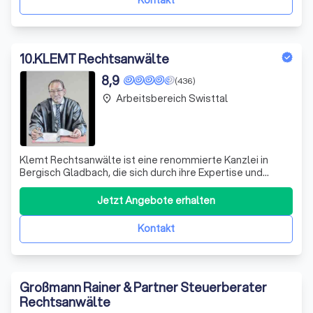
Kontakt
10
.
KLEMT Rechtsanwälte
8,9
(436)
Arbeitsbereich Swisttal
place
Klemt Rechtsanwälte ist eine renommierte Kanzlei in
Bergisch Gladbach, die sich durch ihre Expertise und
langjährige Erfahrung auszeichnet. Unser Team besteht
aus den Rechtsanwälten Udo Klemt, Mercedes Ramona
Jetzt Angebote erhalten
Formes und Jens George, die sich durch ihre
Fachkompetenz und ihr Engagement für ihre Manda
Kontakt
Großmann Rainer & Partner Steuerberater
Rechtsanwälte