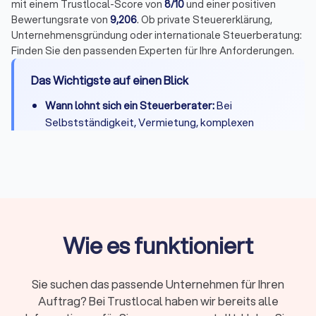
mit einem Trustlocal-Score von
8/10
und einer positiven
Bewertungsrate von
9,206
. Ob private Steuererklärung,
Unternehmensgründung oder internationale Steuerberatung:
Finden Sie den passenden Experten für Ihre Anforderungen.
Das Wichtigste auf einen Blick
Wann lohnt sich ein Steuerberater:
Bei
Selbstständigkeit, Vermietung, komplexen
Steuerfragen oder wenn Zeitersparnis die
Kosten übersteigt
Kosten:
Private Steuererklärung 300-800 Euro,
Unternehmen je nach Umfang deutlich mehr
Qualifikation:
Bestellung durch
Steuerberaterkammer ist Pflicht, Fachberater-
Wie es funktioniert
Titel zeigen Spezialisierung
Online oder vor Ort:
Beide Modelle haben
Sie suchen das passende Unternehmen für Ihren
Vorteile – persönlicher Kontakt oder flexible
Auftrag? Bei Trustlocal haben wir bereits alle
digitale Zusammenarbeit