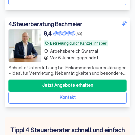
4
.
Steuerberatung Bachmeier
9,4
(30)
Betreuung durch Kanzleiinhaber
local_offer
Arbeitsbereich Swisttal
place
Vor 6 Jahren gegründet
timelapse
Schnelle Unterstützung bei Einkommensteuererklärungen
– ideal für Vermietung, Nebentätigkeiten und besondere
private Situationen. Persönlich und unkompliziert.
Jetzt Angebote erhalten
Kontakt
Tipp! 4 Steuerberater schnell und einfach