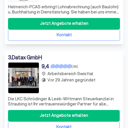
Helmerich-PCAS erbringt Lohnabrechnung (auch Baulohn)
u. Buchhaltung in Dienstleistung. Sie haben bei uns immer
einen festen Ansprechpartner, den Sie per Telefon,
Telefax oder eMail erreichen können.
Jetzt Angebote erhalten
Kontakt
3
.
Datax GmbH
9,4
(39)
Arbeitsbereich Swisttal
place
Vor 29 Jahren gegründet
timelapse
Die LKC Schrödinger & Leeb-Wittmann Steuerkanzlei in
Straubing ist Ihr vertrauenswürdiger Partner für alle
steuerlichen und finanziellen Belange. Wir bieten
maßgeschneiderte Betreuung für eine Vielzahl von
Jetzt Angebote erhalten
Steuerzahlern, darunter selbständige Unternehmer,
Freiberufler, Existenzgründer und Privatpers
Kontakt