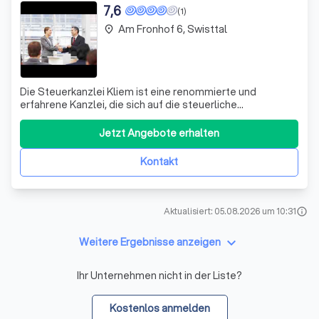
7,6
(1)
Am Fronhof 6, Swisttal
place
Die Steuerkanzlei Kliem ist eine renommierte und
erfahrene Kanzlei, die sich auf die steuerliche
Gestaltungsberatung spezialisiert hat. Mit über 30 Jahren
Erfahrung im Bereich der Steuerberatung, bieten wir
Jetzt Angebote erhalten
unseren Mandanten eine umfassende und individuelle
Beratung. Unser Team aus engagierten und l
Kontakt
Aktualisiert: 05.08.2026 um 10:31
info
keyboard_arrow_down
Weitere Ergebnisse anzeigen
Ihr Unternehmen nicht in der Liste?
Kostenlos anmelden