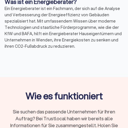
Was ist ein Energieberater?
Ein Energieberater ist ein Fachmann, der sich auf die Analyse
und Verbesserung der Energieeffizienz von Gebäuden
spezialisiert hat. Mit umfassendem Wissen über moderne
Technologien und staatliche Förderprogramme, wie die der
KfW und BAFA, hilft ein Energieberater Hauseigentümern und
Unternehmen in Wenden, ihre Energiekosten zu senken und
ihren CO2-Fußabdruck zu reduzieren.
Warum ist Energieberatung wichtig?
Energieberatung spielt eine entscheidende Rolle bei der
Förderung der Energieeffizienz und Nachhaltigkeit. Durch eine
detaillierte Analyse des Energieverbrauchs eines Gebäudes
können Energieberater Einsparpotenziale identifizieren und
Wie es funktioniert
individuelle Sanierungsfahrpläne erstellen. Dies führt nicht
nur zu einer Reduzierung der Energiekosten, sondern auch zu
einer verbesserten Umweltbilanz.
Sie suchen das passende Unternehmen für Ihren
Auftrag? Bei Trustlocal haben wir bereits alle
Informationen für Sie zusammengestellt. Holen Sie