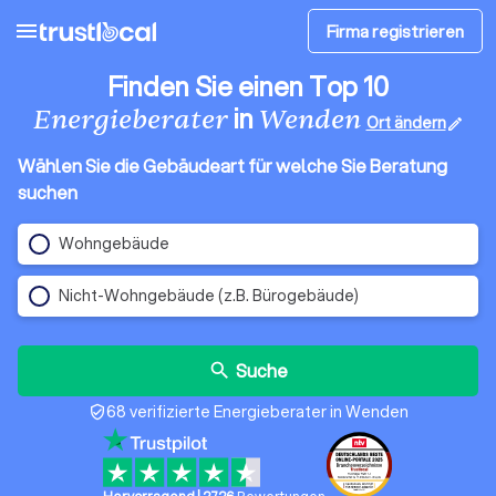
menu
Firma registrieren
Finden Sie einen Top 10
in
Energieberater
Wenden
Ort ändern
edit
Wählen Sie die Gebäudeart für welche Sie Beratung
suchen
Wohngebäude
Nicht-Wohngebäude (z.B. Bürogebäude)
Suche
search
68 verifizierte Energieberater in Wenden
verified_user