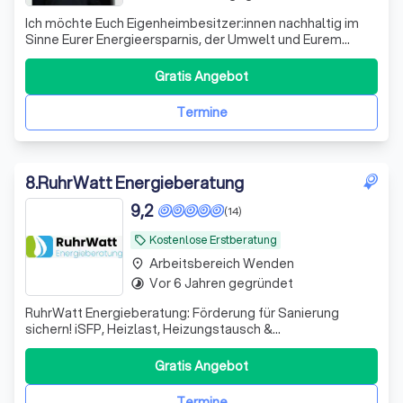
Ich möchte Euch Eigenheimbesitzer:innen nachhaltig im
Sinne Eurer Energieersparnis, der Umwelt und Eurem
Portemonnaie auf dem Weg von Eurem Altbaustandart zu
Eurem Effizienzhaus beraten und begleiten.
Gratis Angebot
Termine
8
.
RuhrWatt Energieberatung
9,2
(14)
Kostenlose Erstberatung
local_offer
Arbeitsbereich Wenden
place
Vor 6 Jahren gegründet
timelapse
RuhrWatt Energieberatung: Förderung für Sanierung
sichern! iSFP, Heizlast, Heizungstausch &
Energieausweise – inkl. BAFA & KfW. Effizient &
förderoptimiert. Jetzt anfragen und kein Geld
Gratis Angebot
verschenken!
Termine