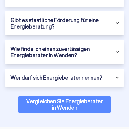
Unabhängige Energieberater sind nicht an bestimmte
Hersteller oder Dienstleister gebunden. Daher können sie
eine objektive und neutrale Beratung anbieten. Dies stellt
Gibt es staatliche Förderung für eine
sicher, dass die empfohlenen Maßnahmen ausschließlich im
Energieberatung?
Interesse des Kunden und der Energieeffizienz stehen.
Wie finde ich einen zuverlässigen
Trustlocal hilft bei Ihrer Energieberatung in
Energieberater in Wenden?
Wenden
Eine effiziente Energieberatung ist entscheidend, um Ihr
Zuhause oder Ihr Unternehmen in Wenden nachhaltig und
Wer darf sich Energieberater nennen?
kostensparend zu gestalten. Von der Analyse Ihres
Energieverbrauchs bis hin zu maßgeschneiderten
Einsparlösungen – die Möglichkeiten sind vielfältig und bieten
für jeden Bedarf die passende Beratung. Trustlocal
Vergleichen Sie Energieberater
unterstützt Sie dabei, die besten Berater zu finden, indem Sie
in Wenden
bis zu vier verschiedene Angebote von lokalen Experten in
Wenden einholen und vergleichen können. So stellen Sie
sicher, dass Sie die beste Beratung für Ihre individuellen
Energiebedürfnisse erhalten.