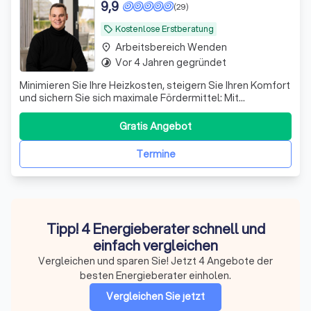
9,9
(29)
Kostenlose Erstberatung
local_offer
Arbeitsbereich Wenden
place
Vor 4 Jahren gegründet
timelapse
Minimieren Sie Ihre Heizkosten, steigern Sie Ihren Komfort
und sichern Sie sich maximale Fördermittel: Mit
EnergieCheck NRW erreichen Sie Ihre Effizienzziele.
Starten Sie in eine nachhaltige Zukunft!
Gratis Angebot
Termine
Tipp! 4 Energieberater schnell und
einfach vergleichen
Vergleichen und sparen Sie! Jetzt 4 Angebote der
besten Energieberater einholen.
Vergleichen Sie jetzt