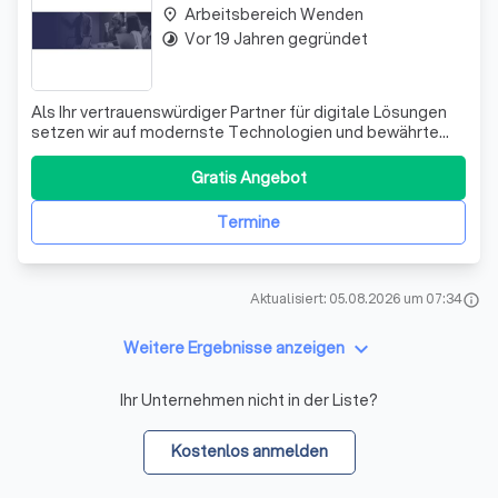
Arbeitsbereich Wenden
place
Vor 19 Jahren gegründet
timelapse
Als Ihr vertrauenswürdiger Partner für digitale Lösungen
setzen wir auf modernste Technologien und bewährte
Methoden, um Ihre Online-Präsenz zu optimieren. Wir sind
stolz darauf, dass wir uns durch unsere Expertise in
Gratis Angebot
Google Analytics und Google Ads auszeichnen. Unser
Team von Spezialisten nutzt die
Termine
Aktualisiert: 05.08.2026 um 07:34
info
keyboard_arrow_down
Weitere Ergebnisse anzeigen
Ihr Unternehmen nicht in der Liste?
Kostenlos anmelden