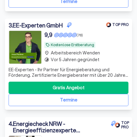
Termine
3
.
EE-Experten GmbH
TOP PRO
9,9
(78)
Kostenlose Erstberatung
local_offer
Arbeitsbereich Wenden
place
Vor 5 Jahren gegründet
timelapse
EE-Experten - Ihr Partner für Energieberatung und
Förderung. Zertifizierte Energieberater mit über 20 Jahren
Erfahrung. Wir machen Ihre Sanierung förderfähig,
effizient und stressfrei.
Gratis Angebot
Termine
4
.
Energiecheck NRW -
TOP
PRO
Energieeffizienzexperte
(dena/BAFA/KfW)