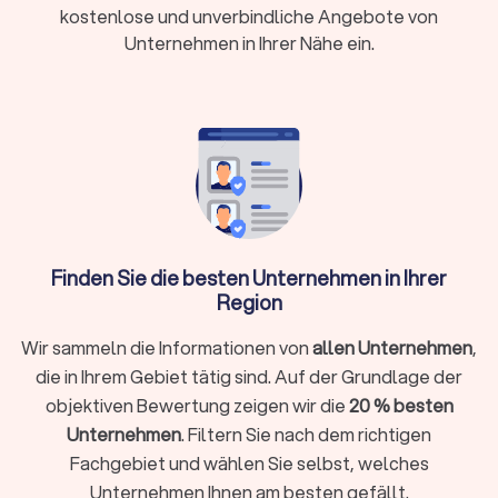
Kosten und Förderung der Energieberatung in
kostenlose und unverbindliche Angebote von
Wenden
Unternehmen in Ihrer Nähe ein.
Was kostet ein Energieberater in Wenden?
Die Kosten für einen Energieberater variieren je nach Umfang
der Beratung und der Komplexität des Projekts. Für eine
umfassende Energieberatung eines Einfamilienhauses
können die Kosten
zwischen € 800,- und € 1.500,-
liegen.
Einzelmaßnahmen, wie die Beratung zur Fenster- oder
Dachdämmung, sind oft günstiger.
Finden Sie die besten Unternehmen in Ihrer
Region
Förderung und Zuschüsse in Wenden
Wir sammeln die Informationen von
allen Unternehmen
,
Staatliche Förderprogramme machen die Beauftragung eines
die in Ihrem Gebiet tätig sind. Auf der Grundlage der
Energieberaters finanziell attraktiv, indem Sie einen
objektiven Bewertung zeigen wir die
20 % besten
erheblichen Teil der Beratungskosten abdecken. Die KfW
Unternehmen
. Filtern Sie nach dem richtigen
bietet Förderungen für energetische Sanierungen und den
Fachgebiet und wählen Sie selbst, welches
Einsatz von Energieberatern an. Das Bundesamt für
Unternehmen Ihnen am besten gefällt.
Wirtschaft und Ausfuhrkontrolle (BAFA) gewährt im Rahmen