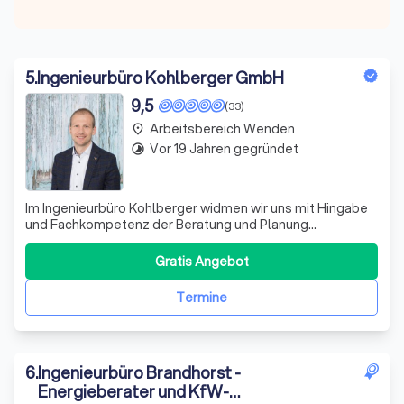
5
.
Ingenieurbüro Kohlberger GmbH
9,5
(33)
Arbeitsbereich Wenden
place
Vor 19 Jahren gegründet
timelapse
Im Ingenieurbüro Kohlberger widmen wir uns mit Hingabe
und Fachkompetenz der Beratung und Planung
individueller Eigenheime. Seit unserer Gründung im Jahr
2006 durch Dipl.-Ing. Arne Kohlberger, nach seinem dualen
Gratis Angebot
Studium im Bereich Bauwirtschaft, haben wir uns
kontinuierlich weiterentwickelt und spez
Termine
6
.
Ingenieurbüro Brandhorst -
Energieberater und KfW-