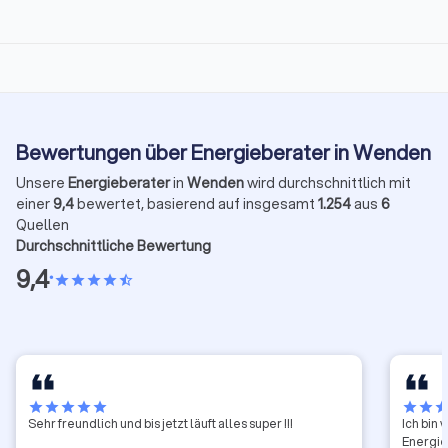
Bewertungen über Energieberater in Wenden
Unsere
Energieberater
in
Wenden
wird durchschnittlich mit
einer
9,4
bewertet, basierend auf insgesamt
1.254
aus
6
Quellen
Durchschnittliche Bewertung
9,4
•
star
star
star
star
star_half
star
star
star
star
star
star
star
sta
Sehr freundlich und bis jetzt läuft alles super !!!
Ich bin 
Energie