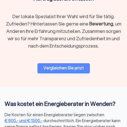
Umsetzung der empfohlenen Maßnahmen. Viele
Energieberater führen selbst Nachkontrollen durch, um
die korrekte Umsetzung der Maßnahmen zu
Der lokale Spezialist Ihrer Wahl wird für Sie tätig.
gewährleisten und die Erreichung der angestrebten
Zufrieden? Hinterlassen Sie gerne eine
Bewertung
, um
Energieeinsparungen zu überprüfen.
Anderen Ihre Erfahrung mitzuteilen. Zusammen sorgen
wir so für mehr Transparenz und Zufriedenheit im und
Wie finde ich einen Energieberater in
nach dem Entscheidungsprozess.
Wenden?
Trustlocal ermöglicht es Ihnen, schnell und unkompliziert
vertrauenswürdige Energieberater in Ihrer Nähe zu finden. Auf
Vergleichen Sie jetzt
unserer Plattform können Sie vier kostenlose und
unverbindliche Angebote von lokalen Energieberatern
erhalten. Vergleichen Sie Preise und Leistungen, um den
passenden Experten für Ihr Projekt auszuwählen.
Was kostet ein Energieberater in Wenden?
Spezialisierte Energieberater für
Die Kosten für einen Energieberater liegen zwischen
verschiedene Bedürfnisse in Wenden
€
800
,-
und
€
1300
,-
durchschnittlich. Ein Energieberater kann
seine Preise selbst festlegen, fragen Sie also vorher nach