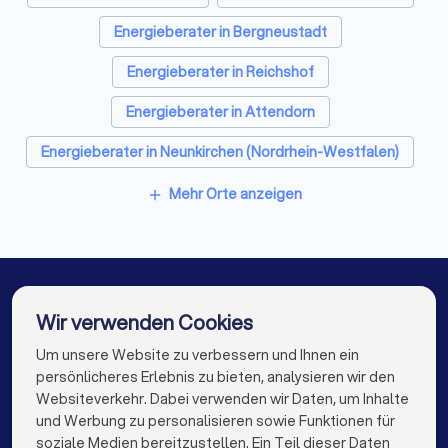
Energieberater in Bergneustadt
Energieberater in Reichshof
Energieberater in Attendorn
Energieberater in Neunkirchen (Nordrhein-Westfalen)
Energieberater in Lennestadt
Mehr Orte anzeigen
add
Energieberater in Meinerzhagen
Energieberater in Gummersbach
Energieberater in Wiehl
Energieberater in Berlin
Wir verwenden Cookies
Energieberater in Hamburg
Um unsere Website zu verbessern und Ihnen ein
Die besten Energieberater für Sie
persönlicheres Erlebnis zu bieten, analysieren wir den
Energieberater in München
Energieberater in Köln
Websiteverkehr. Dabei verwenden wir Daten, um Inhalte
info@trustlocal.de
und Werbung zu personalisieren sowie Funktionen für
Energieberater in Frankfurt am Main
soziale Medien bereitzustellen. Ein Teil dieser Daten