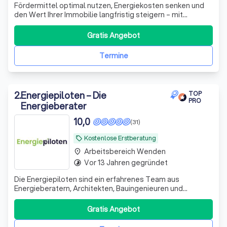
Fördermittel optimal nutzen, Energiekosten senken und
den Wert Ihrer Immobilie langfristig steigern – mit
unabhängiger Energieberatung.
Gratis Angebot
Termine
2
.
Energiepiloten – Die
TOP
PRO
Energieberater
10,0
(31)
Kostenlose Erstberatung
local_offer
Arbeitsbereich Wenden
place
Vor 13 Jahren gegründet
timelapse
Die Energiepiloten sind ein erfahrenes Team aus
Energieberatern, Architekten, Bauingenieuren und
Handwerksmeistern mit über 15 Jahren Bauerfahrung. Wir
bieten folgendes an: - individueller Sanierungsfahrplan /
Gratis Angebot
Energieberatung - BEG Einzelmaßnahmen - KFW
Effizienzhäuser - Wärmepumpen Check - Heiz