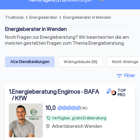
Hervorragend
|
2726
Bewertungen
Trustlocal
Energieberater
Energieberater in Wenden
arrow_forward_ios
arrow_forward_ios
Energieberater in Wenden
Noch Fragen zur Energieberatung? Wir beantworten die am
meisten gestellten Fragen zum Thema Energieberatung.
Alle Dienstleistungen
Wohngebäude
(
55
)
Nicht-Wohngeb
filter_list
Filter
1
.
Energieberatung Engimos - BAFA
TOP
PRO
/ KfW
10,0
(36)
Verfügbar, gratis Erstberatung
local_offer
Arbeitsbereich Wenden
place