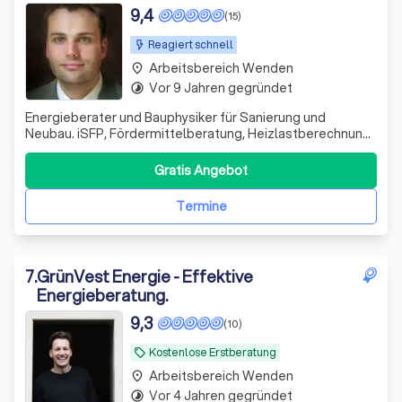
Sachverständiger
9,4
(15)
Reagiert schnell
Arbeitsbereich Wenden
place
Vor 9 Jahren gegründet
timelapse
Energieberater und Bauphysiker für Sanierung und
Neubau. iSFP, Fördermittelberatung, Heizlastberechnung,
hydraulischer Abgleich, Lüftungskonzepte und
Wärmebrückennachweise.
Gratis Angebot
Termine
7
.
GrünVest Energie - Effektive
Energieberatung.
9,3
(10)
Kostenlose Erstberatung
local_offer
Arbeitsbereich Wenden
place
Vor 4 Jahren gegründet
timelapse