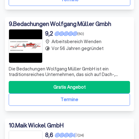
9
.
Bedachungen Wolfgang Müller Gmbh
9,2
(50)
Arbeitsbereich Wenden
place
Vor 56 Jahren gegründet
timelapse
Die Bedachungen Wolfgang Müller GmbH ist ein
traditionsreiches Unternehmen, das sich auf Dach-,
Fassaden- und Klempnerarbeiten spezialisiert hat. Mit
über 110 Jahren Erfahrung in der Branche zeichnen wir uns
Gratis Angebot
durch Professionalität, Qualität, Termintreue, Sauberkeit,
Flexibilität und Leistungsfähigke
Termine
10
.
Maik Wickel GmbH
8,6
(24)