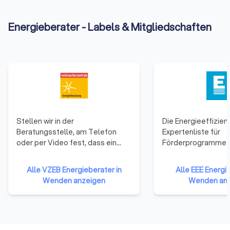
Energieberater - Labels & Mitgliedschaften
Stellen wir in der
Die Energieeffizien
Beratungsstelle, am Telefon
Expertenliste für
oder per Video fest, dass ein
Förderprogramme 
Besuch vor Ort erforderlich ist,
ist ein bundesweite
kommen wir zur Beratung zu
nachweislich qualifi
Alle VZEB Energieberater in
Alle EEE Energie
Ihnen nach Hause. Dort machen
Fachkräfte für
Wenden anzeigen
Wenden an
wir uns ein Bild der aktuellen
energieeffizientes
Situation. Die Vorortbegehung
nachhaltiges Bauen
liegt im Ermessen der
Sanieren. Derzeit s
Energieberater:innen. Je nach
20.000 Expertinnen
Thematik prüfen und messen sie,
registriert und mehr