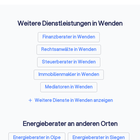
Auffi
Weitere Dienstleistungen in Wenden
Finanzberater in Wenden
Rechtsanwälte in Wenden
Steuerberater in Wenden
Immobilienmakler in Wenden
Mediatoren in Wenden
Weitere Dienste in Wenden anzeigen
add
Energieberater an anderen Orten
Energieberater in Olpe
Energieberater in Siegen