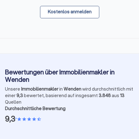
Kostenlos anmelden
Bewertungen über Immobilienmakler in
Wenden
Unsere
Immobilienmakler
in
Wenden
wird durchschnittlich mit
einer
9,3
bewertet, basierend auf insgesamt
3.848
aus
13
Quellen
Durchschnittliche Bewertung
9,3
•
star
star
star
star
star_half