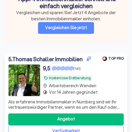
einfach vergleichen
Vergleichen und sparen Sie! Jetzt 4 Angebote der
besten Immobilienmakler einholen.
Vergleichen Sie jetzt
5
.
Thomas Schaller Immobilien
TOP PRO
9,5
(141)
Kostenlose Erstberatung
local_offer
Arbeitsbereich Wenden
place
Vor 14 Jahren gegründet
timelapse
Als erfahrene Immobilienmakler in Nürnberg sind wir Ihr
vertrauenswürdiger Partner, wenn es um den Kauf oder
die Miete von Immobilien geht. Wir verstehen, dass der
Kauf oder die Miete einer Immobilie eine bedeutende
Angebot
Entscheidung ist, und wir sind hier, um Sie durch jeden
Schritt des Prozesses zu füh
Verfügbarkeit