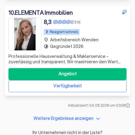
10
.
ELEMENTA Immobilien
8,3
(11)
Reagiert schnell
Arbeitsbereich Wenden
place
Gegründet 2026
timelapse
Professionelle Hausverwaltung & Maklerservice –
zuverlässig und transparent. Wir maximieren den Wert
Ihrer Immobilie und kümmern uns um alles – von der
Verwaltung bis zum erfolgreichen Verkauf.
Angebot
Verfügbarkeit
Aktualisiert: 04.08.2026 um 03:58
info
keyboard_arrow_down
Weitere Ergebnisse anzeigen
Ihr Unternehmen nicht in der Liste?