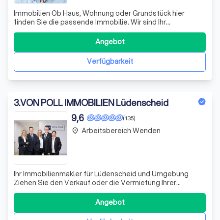
Immobilien Ob Haus, Wohnung oder Grundstück hier
finden Sie die passende Immobilie. Wir sind Ihr
verlässlicher Partner für den Kauf und Verkauf Ihrer
Immobilie. Finanzierung Sie suchen die bedarfsgerechte
Angebot
Finanzierung für Ihre Immobilie oder eine günstige
Anschlussfinanzierung? Auch in diesen Frage
Verfügbarkeit
3
.
VON POLL IMMOBILIEN Lüdenscheid
9,6
(135)
Arbeitsbereich Wenden
place
Ihr Immobilienmakler für Lüdenscheid und Umgebung
Ziehen Sie den Verkauf oder die Vermietung Ihrer
Immobilie in Betracht? Oder suchen Sie im Märkischen
Sauerland oder in Schwerte nach einer passenden
Angebot
Wohnung zur Miete beziehungsweise nach einem Haus
zum Kauf? Dann wenden Sie sich gern an unsere verl