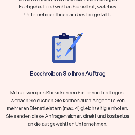
Immobilienbewertung
Fachgebiet und wählen Sie selbst, welches
Gewerbliche Immobilien
Unternehmen Ihnen am besten gefällt.
Mieten von Häusern und Wohnungen
Bei der Suche nach Mietimmobilien übernimmt der
Immobilienmakler die Vorauswahl und schlägt Ihnen
passende Objekte vor. Diese Leistung spart Ihnen Zeit und ist
insbesondere hilfreich, wenn Sie in entfernten Regionen ein
neues Zuhause in Form von einem Haus oder einer Wohnung
suchen.
Beschreiben Sie Ihren Auftrag
Vermietung Ihrer Immobilien
Mit nur wenigen Klicks können Sie genau festlegen,
Bei der Vermietung von Immobilien kann die Suche nach
wonach Sie suchen. Sie können auch Angebote von
passenden Mietern sehr zeitaufwendig sein. Der
mehreren Dienstleistern (max. 4) gleichzeitig einholen.
Immobilienmakler kann entsprechend nach den von Ihnen
Sie senden diese Anfragen
sicher, direkt und kostenlos
genannten Kriterien passende Mieter mit Anzeigen und
an die ausgewählten Unternehmen.
anderen Wegen suchen und Ihnen die Arbeit rund um die
Vermietung vereinfachen.