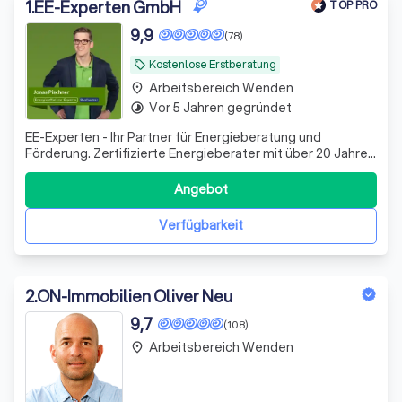
Immobilienmaklern in Wenden.
1
.
EE-Experten GmbH
TOP PRO
9,9
(78)
Kostenlose Erstberatung
local_offer
Arbeitsbereich Wenden
place
Vor 5 Jahren gegründet
timelapse
EE-Experten - Ihr Partner für Energieberatung und
Förderung. Zertifizierte Energieberater mit über 20 Jahren
Erfahrung. Wir machen Ihre Sanierung förderfähig,
effizient und stressfrei.
Angebot
Verfügbarkeit
2
.
ON-Immobilien Oliver Neu
9,7
(108)
Arbeitsbereich Wenden
place