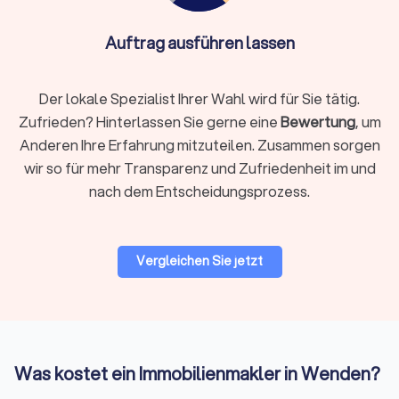
Gewerbliche Immobilien unterliegen anderen Kriterien als
privat bewohnte Gebäude. Die richtige Gewerbeimmobilie zu
Auftrag ausführen lassen
finden, zu mieten oder zu vermieten kann mit einem
spezialisierten Immobilienmakler verbessert und vereinfacht
werden. Dies gilt auch beim Verkauf der Gewerbeimmobilie.
Der lokale Spezialist Ihrer Wahl wird für Sie tätig.
Zufrieden? Hinterlassen Sie gerne eine
Bewertung
, um
Anderen Ihre Erfahrung mitzuteilen. Zusammen sorgen
Die besten Immobilienmakler in Wenden
wir so für mehr Transparenz und Zufriedenheit im und
finden
nach dem Entscheidungsprozess.
Erfahrung, Fachkenntnisse zur Immobiliensituation in
Deutschland und Ihrer Region sowie ein großes
Kontaktnetzwerk sind Aspekte, welche den Unterschied
zwischen einem Immobilienmakler und einem guten
Vergleichen Sie jetzt
Immobilienmakler machen. Erhalten Sie erste Anhaltspunkte
zu einem passenden Immobilienmakler in Ihrer Nähe auf
unserem Trustlocal Portal und in den aussagekräftigen
Profilen der Immobilienbüros.
Was kostet ein Immobilienmakler in Wenden?
Eigenheim-Suche oder Immobilienkauf als