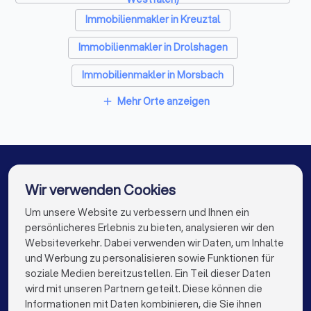
Immobilienmakler in Kreuztal
Immobilienmakler in Drolshagen
Immobilienmakler in Morsbach
Mehr Orte anzeigen
add
Immobilienmakler in Siegen
Immobilienmakler in Bergneustadt
Immobilienmakler in Reichshof
Immobilienmakler in Attendorn
Wir verwenden Cookies
Um unsere Website zu verbessern und Ihnen ein
Die besten Immobilienmakler für Sie
Immobilienmakler in Kirchhundem
persönlicheres Erlebnis zu bieten, analysieren wir den
Immobilienmakler in Berlin
Websiteverkehr. Dabei verwenden wir Daten, um Inhalte
info@trustlocal.de
und Werbung zu personalisieren sowie Funktionen für
Immobilienmakler in Hamburg
soziale Medien bereitzustellen. Ein Teil dieser Daten
wird mit unseren Partnern geteilt. Diese können die
Immobilienmakler in München
Informationen mit Daten kombinieren, die Sie ihnen