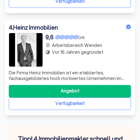
Verfügbarkeit
4
.
Heinz Immobilien
9,6
(24)
Arbeitsbereich Wenden
place
Vor 16 Jahren gegründet
timelapse
Die Firma Heinz Immobilien ist ein etabliertes,
fachausgebildetes hoch motiviertes Unternehmen im
Immobiliensektor und steht Ihnen bei jedem Ihrer Anliegen
rund um das Thema Immobilie kompetent und flexibel zur
Angebot
Seite. Wir sind Ihr Snprechpartner bei den Themen
Beratung - Verkauf - Vermietung - Verwa
Verfügbarkeit
Tipp! 4 Immobilienmakler schnell und