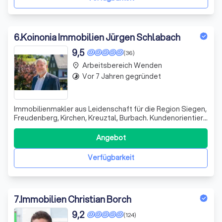
6
.
Koinonia Immobilien Jürgen Schlabach
9,5
(36)
Arbeitsbereich Wenden
place
Vor 7 Jahren gegründet
timelapse
Immobilienmakler aus Leidenschaft für die Region Siegen,
Freudenberg, Kirchen, Kreuztal, Burbach. Kundenorientiert
- Professionell - Bodenständig Service vom Profi zum
fairen Preis.
Angebot
Verfügbarkeit
7
.
Immobilien Christian Borch
9,2
(124)