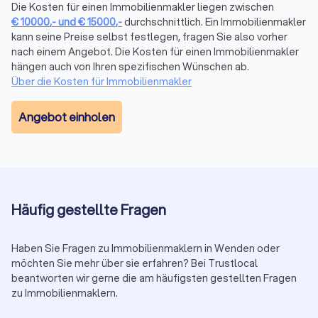
Die Kosten für einen Immobilienmakler liegen zwischen
Investition?
€
10000
,-
und
€
15000
,-
durchschnittlich. Ein Immobilienmakler
Professionelle Immobilienbüros bieten Ihnen vielfältige
kann seine Preise selbst festlegen, fragen Sie also vorher
Leistungen, zu denen Sie im persönlichen Erstgespräch
nach einem Angebot. Die Kosten für einen Immobilienmakler
umfassend beraten werden. Hierfür muss der
hängen auch von Ihren spezifischen Wünschen ab.
Immobilienmakler zunächst Ihre Ziele und Vorstellungen
Über die Kosten für Immobilienmakler
wissen, um Ihnen im Anschluss ein individuelles Angebot
unterbreiten zu können. Ob Sie nun ein Eigenheim suchen
Angebot einholen
oder eine Gewerbeimmobilie mieten oder kaufen wollen, ob
Sie Immobilien als Geldanlage nutzen oder selbst bewohnen
möchten. Ein guter Immobilienmakler kann für Ihre Wünsche
und Bedürfnisse die passenden Angebotspakete schnüren
und Ihnen durch seine Fachkompetenz in der praktischen
Umsetzung trotz dem anfallenden Honorar bares Geld
Häufig gestellte Fragen
sparen. Finden Sie mit Trustlocal daher noch heute den
besten Immobilienmakler in Ihrer Nähe.
Haben Sie Fragen zu Immobilienmaklern in Wenden oder
möchten Sie mehr über sie erfahren? Bei Trustlocal
beantworten wir gerne die am häufigsten gestellten Fragen
Kosten für den Immobilienmakler in Wenden
zu Immobilienmaklern.
Die Kosten für einen versierten Immobilienmakler sind