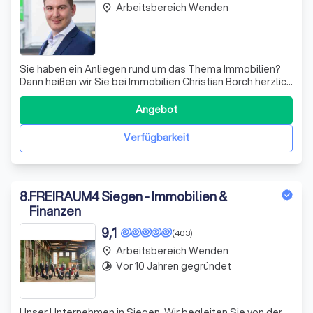
Arbeitsbereich Wenden
place
Sie haben ein Anliegen rund um das Thema Immobilien?
Dann heißen wir Sie bei Immobilien Christian Borch herzlich
willkommen. Wir sind ein junges, inhabergeführtes
Unternehmen, dessen Name in der Region Oberberg,
Angebot
Rheinisch-Bergischer Kreis und Rhein-Sieg-Kreis sowie
der Region Köln-Bonn fest etablier
Verfügbarkeit
8
.
FREIRAUM4 Siegen - Immobilien &
Finanzen
9,1
(403)
Arbeitsbereich Wenden
place
Vor 10 Jahren gegründet
timelapse
Unser Unternehmen in Siegen. Wir begleiten Sie von der