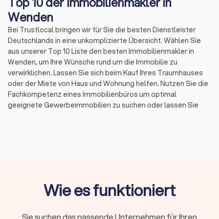
Top 10 der Immobilienmakler in
äußerst professionell. Das Ergebnis hat unsere
Wenden
Erwartungen deutlich übertroffen: schneller Verkauf,
optimaler Preis und ein reibungsloser Ablauf. Aufgrund
Bei Trustlocal bringen wir für Sie die besten Dienstleister
dieser herausragenden Zusammenarbeit werden wir
Deutschlands in eine unkomplizierte Übersicht. Wählen Sie
als Folgeauftrag auch unsere Wohnung in Langwasser
Nord zur Vermietung vertrauensvoll in seine Hände
aus unserer Top 10 Liste den besten Immobilienmakler in
geben. Vielen Dank für diese außergewöhnliche
Wenden, um Ihre Wünsche rund um die Immobilie zu
Leistung – eine uneingeschränkte Empfehlung!
verwirklichen. Lassen Sie sich beim Kauf Ihres Traumhauses
oder der Miete von Haus und Wohnung helfen. Nutzen Sie die
Fachkompetenz eines Immobilienbüros um optimal
geeignete Gewerbeimmobilien zu suchen oder lassen Sie
sich bei der Vermietung und dem Verkauf von Ihren
Immobilien helfen. Unsere Topliste zeigt Ihnen mit wenigen
Mouseklicks die besten Immobilienmakler in Ihrer Region, die
mit einem Durchschnittsscore von 8.3 bewertet wurden.
Nutzen Sie unsere Filteroptionen für eine Auflistung nach
Spezialisierung, Topbewertung und anderen Faktoren.
Nehmen Sie über das Portal direkt Kontakt auf, um einen
Wie es funktioniert
Termin für ein Erstgespräch zu vereinbaren, oder lassen Sie
sich von uns bei Ihren Plänen unterstützen, in dem Sie uns mit
der Einholung einer Angebotsanfrage bei den gewünschten
Sie suchen das passende Unternehmen für Ihren