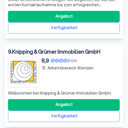
ersten Kontaktaufnahme bis zum erfolgreichen
Immobiliengeschäft – und auch danach. Regelmäßige
Top-Bewertungen in unabhängigen Portalen bestätigen
Angebot
uns in unserem hohen Qualitätsanspruch. Vertrauen Sie
unserer langjährigen Erfahrung und Branchen
Verfügbarkeit
9
.
Knipping & Grümer Immobilien GmbH
8,9
(21)
Arbeitsbereich Wenden
place
Willkommen bei Knipping & Grümer Immobilien GmbH,
Angebot
Verfügbarkeit