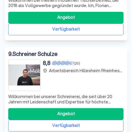
Willkommen bei meinem modernen Tischlerbetrieb, der
2018 als Vollgewerbe gegründet wurde. Ich, Florian
Schmidgunst, bringe über 18 Jahre Erfahrung in der
Holzverarbeitung mit, nachdem ich meine Lehre in einer
Angebot
Wiesbadener Schreinerei erfolgreich abgeschlossen
habe. Mein Handwerk vereint Tradition und
Verfügbarkeit
9
.
Schreiner Schulze
8,8
(20)
Arbeitsbereich Hillesheim Rheinhessen
place
Willkommen bei unserer Schreinerei, die seit über 20
Jahren mit Leidenschaft und Expertise für höchste
Qualität steht. Wir sind Ihre Ansprechpartner für
maßgeschneiderte Einbaumöbel, präzise
Angebot
Bautischlerarbeiten und den fachgerechten Einbau von
Fenstern aus Holz, Kunststoff oder Aluminium. Unser Ziel
Verfügbarkeit