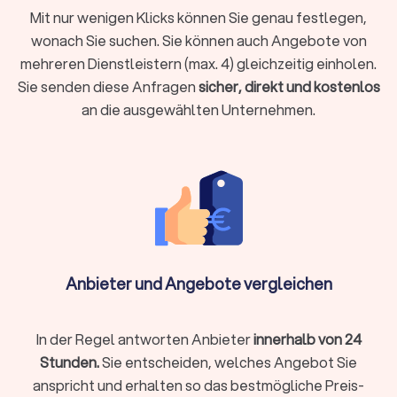
Ihre Vorstellungen abgestimmt. Anders als Systemküchen
Mit nur wenigen Klicks können Sie genau festlegen,
aus dem Fachhandel nutzt eine Maßküche jede Nische und
wonach Sie suchen. Sie können auch Angebote von
jeden Zentimeter aus. Der Schreiner berät zu Materialien wie
mehreren Dienstleistern (max. 4) gleichzeitig einholen.
Massivholz, Furnier oder lackierten MDF-Fronten, plant
Sie senden diese Anfragen
sicher, direkt und kostenlos
Elektrogeräte ein und übernimmt die komplette Montage.
an die ausgewählten Unternehmen.
Einbauschränke und Stauraumlösungen
Besonders gefragt sind
Einbauschränke vom Schreiner
bei
Dachschrägen, Nischen oder ungewöhnlichen
Raumabmessungen, wo Serienprodukte Kompromisse
erzwingen. Tiefe, Höhe, Inneneinteilung und Türanschlag
werden individuell geplant. Viele Betriebe bieten heute eine
digitale 3D-Planung an, sodass Sie das Ergebnis vor der
Anbieter und Angebote vergleichen
Fertigung sehen können.
In der Regel antworten Anbieter
innerhalb von 24
Möbel nach Maß
Stunden.
Sie entscheiden, welches Angebot Sie
Möbel vom Schreiner
sind auf Langlebigkeit ausgelegt und
anspricht und erhalten so das bestmögliche Preis-
passen sich Ihrem Wohnstil an. Vom Esstisch aus Massivholz