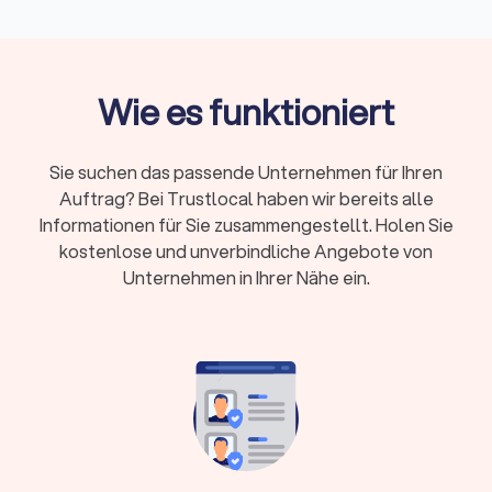
Leistungen:
Maßküchen, Einbauschränke, Möbel
nach Maß, Türen, Fenster, Treppen und
Restaurierungen
Kosten:
Einbauschränke ab ca. 800 € pro lfd.
Wie es funktioniert
Meter, Schreinerküchen typischerweise zwischen
15.000 € und 35.000 €
Sie suchen das passende Unternehmen für Ihren
Stundensatz:
Durchschnittlich 45 €/Std., je nach
Auftrag? Bei Trustlocal haben wir bereits alle
Leistung und Region zwischen 45 € und 60 €
Informationen für Sie zusammengestellt. Holen Sie
Qualifikation:
Auf Meisterbrief oder
kostenlose und unverbindliche Angebote von
Innungsmitgliedschaft achten – Trustlocal listet
Unternehmen in Ihrer Nähe ein.
ausschließlich geprüfte Betriebe
Schreiner oder Tischler: Was ist der
Unterschied?
Die Berufsbezeichnung ist eine Frage der Region, nicht des
Handwerks: In Süddeutschland und Österreich sagt man