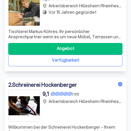
Arbeitsbereich Hillesheim Rheinhessen
place
Vor 15 Jahren gegründet
timelapse
Tischlerei Markus Köhres. Ihr persönlicher
Ansprechpartner wenn es um neue Möbel, Terrassen und
anderes aus Holz geht. Wir reparieren, renovieren und
sanieren auch Treppen, Balkone und Einbauküchen.
Angebot
Verfügbarkeit
2
.
Schreinerei Hockenberger
9,1
(125)
Arbeitsbereich Hillesheim Rheinhessen
place
Willkommen bei der Schreinerei Hockenberger – Ihrem