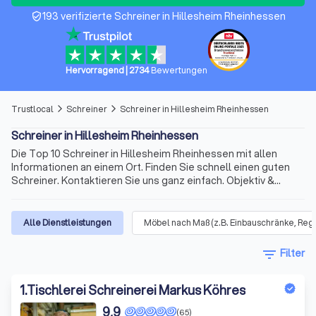
193 verifizierte Schreiner in Hillesheim Rheinhessen
verified_user
Hervorragend
|
2734
Bewertungen
Trustlocal
Schreiner
Schreiner in Hillesheim Rheinhessen
arrow_forward_ios
arrow_forward_ios
Schreiner in Hillesheim Rheinhessen
Die Top 10 Schreiner in Hillesheim Rheinhessen mit allen
Informationen an einem Ort. Finden Sie schnell einen guten
Schreiner. Kontaktieren Sie uns ganz einfach. Objektiv &
unabhängig. Schnell und zuverlässig. Profis in der Nähe.
Vergleichen Sie die Top 10
Alle Dienstleistungen
Möbel nach Maß (z.B. Einbauschränke, Reg
filter_list
Filter
1
.
Tischlerei Schreinerei Markus Köhres
9,9
(65)