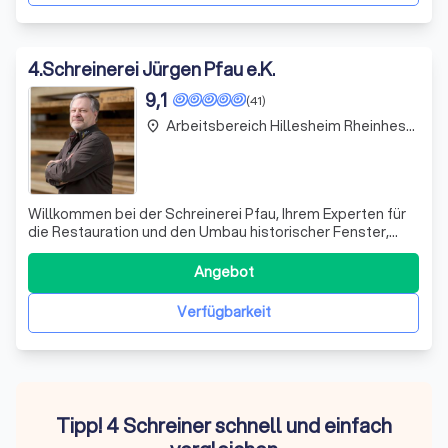
4
.
Schreinerei Jürgen Pfau e.K.
9,1
(41)
Arbeitsbereich Hillesheim Rheinhessen
place
Willkommen bei der Schreinerei Pfau, Ihrem Experten für
die Restauration und den Umbau historischer Fenster,
Türen und Klappläden. Seit 1993 widmen wir uns mit
Leidenschaft der meisterhaften Handwerkskunst, um die
Angebot
individuellen Wohnträume unserer Kunden zu
verwirklichen. Unser Team aus kreativen und
Verfügbarkeit
Tipp! 4 Schreiner schnell und einfach