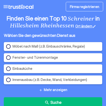
menu
Firma registrieren
Finden Sie einen Top 10
in
Schreiner
Hillesheim Rheinhessen
Ort ändern
edit
Wählen Sie den gewünschten Dienst aus
Möbel nach Maß (z.B. Einbauschränke, Regale)
Fenster- und Türenmontage
Einbauküche
Innenausbau (z.B. Decke, Wand, Verkleidungen)
Mehr anzeigen
add
Suche
search