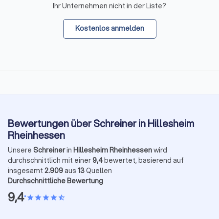
Ihr Unternehmen nicht in der Liste?
Kostenlos anmelden
Bewertungen über Schreiner in Hillesheim
Rheinhessen
Unsere
Schreiner
in
Hillesheim Rheinhessen
wird
durchschnittlich mit einer
9,4
bewertet, basierend auf
insgesamt
2.909
aus
13
Quellen
Durchschnittliche Bewertung
9,4
•
star
star
star
star
star_half