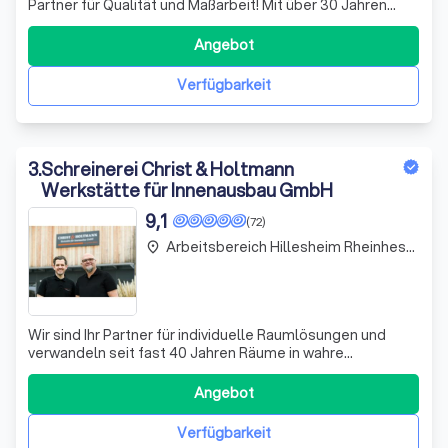
Partner für Qualität und Maßarbeit! Mit über 30 Jahren
Erfahrung im Schreinerhandwerk zeichnen wir uns durch
Präzision und Leidenschaft aus. Seit der Übernahme
Angebot
unserer Schreinerei vor 10 Jahren haben wir uns darauf
spezialisiert, individuelle Lösun
Verfügbarkeit
3
.
Schreinerei Christ & Holtmann
Werkstätte für Innenausbau GmbH
9,1
(72)
Arbeitsbereich Hillesheim Rheinhessen
place
Wir sind Ihr Partner für individuelle Raumlösungen und
verwandeln seit fast 40 Jahren Räume in wahre
Raumpersönlichkeiten. Mit viel Leidenschaft und
handwerklichem Geschick schaffen wir langlebige
Angebot
Unikate, die nicht nur funktional sind, sondern auch das
Wohlbefinden in Ihrem Alltag steigern. Unser T
Verfügbarkeit