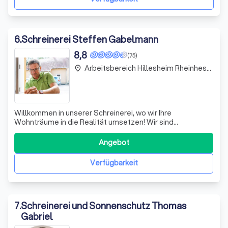
6
.
Schreinerei Steffen Gabelmann
8,8
(75)
Arbeitsbereich Hillesheim Rheinhessen
place
Willkommen in unserer Schreinerei, wo wir Ihre
Wohnträume in die Realität umsetzen! Wir sind
spezialisiert auf die Anfertigung und den Einbau von
hochwertigen Fenstern und Türen, die nicht nur ästhetisch
Angebot
ansprechend, sondern auch energieeffizient sind. Unsere
Produkte helfen Ihnen, Energiekosten zu
Verfügbarkeit
7
.
Schreinerei und Sonnenschutz Thomas
Gabriel