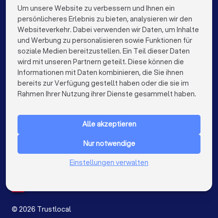
Schreiner in Dortmund
Schreiner in Essen
Um unsere Website zu verbessern und Ihnen ein
Die besten Schreiner für Sie
persönlicheres Erlebnis zu bieten, analysieren wir den
Schreiner in Bremen
Schreiner in Nürnberg
Websiteverkehr. Dabei verwenden wir Daten, um Inhalte
info@trustlocal.de
und Werbung zu personalisieren sowie Funktionen für
Schreiner in Dresden
Schreiner in Hannover
soziale Medien bereitzustellen. Ein Teil dieser Daten
wird mit unseren Partnern geteilt. Diese können die
Schreiner in Leipzig
Schreiner in Duisburg
Informationen mit Daten kombinieren, die Sie ihnen
bereits zur Verfügung gestellt haben oder die sie im
Schreiner in Bochum
Schreiner in Wuppertal
keyboard_arrow_down
FÜR PRIVATPERSONEN
Rahmen Ihrer Nutzung ihrer Dienste gesammelt haben.
Schreiner in Bielefeld
Schreiner in Bonn
keyboard_arrow_down
FÜR FIRMEN
Schreiner in Münster
Schreiner in der Nähe
Alle akzeptieren
keyboard_arrow_down
ÜBER TRUSTLOCAL
Nur notwendige
LAND
Niederlande
Einstellungen verwalten
Belgien
Deutschland
Spanien
©
2026
Trustlocal