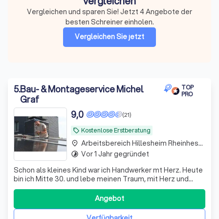
vergleichen
Vergleichen und sparen Sie! Jetzt 4 Angebote der
besten Schreiner einholen.
Vergleichen Sie jetzt
5
.
Bau- & Montageservice Michel
TOP
PRO
Graf
9,0
(21)
Kostenlose Erstberatung
local_offer
Arbeitsbereich Hillesheim Rheinhessen
place
Vor 1 Jahr gegründet
timelapse
Schon als kleines Kind war ich Handwerker mt Herz. Heute
bin ich Mitte 30. und lebe meinen Traum, mit Herz und
Verstand. Mein Schwerpunkt liegt dabei auf der Montage
von Türen und der Verlegung von schwimmenden/
Angebot
verklebten Bodenbelägen ( Laminat, Vinyl, Parkett). Da ich
aus dem Bau- Fachahdel komme
Verfügbarkeit