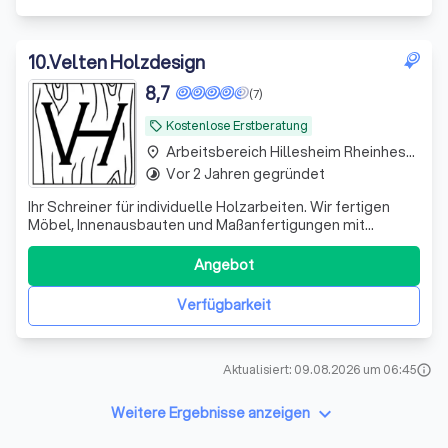
10
.
Velten Holzdesign
8,7
(7)
Kostenlose Erstberatung
local_offer
Arbeitsbereich Hillesheim Rheinhessen
place
Vor 2 Jahren gegründet
timelapse
Ihr Schreiner für individuelle Holzarbeiten. Wir fertigen
Möbel, Innenausbauten und Maßanfertigungen mit
Präzision, Qualität und Leidenschaft – zuverlässig,
langlebig und nach Ihren Wünschen.
Angebot
Verfügbarkeit
Aktualisiert: 09.08.2026 um 06:45
info
keyboard_arrow_down
Weitere Ergebnisse anzeigen