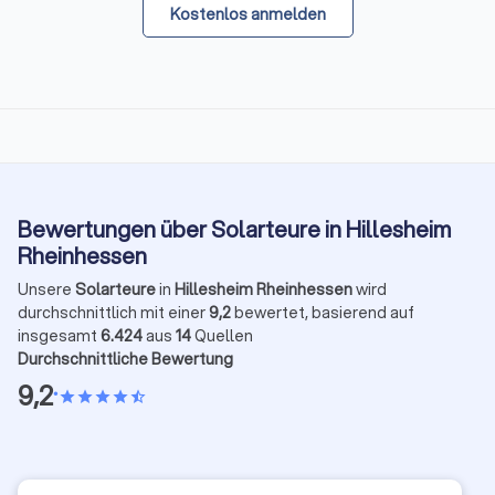
Kostenlos anmelden
Bewertungen über Solarteure in Hillesheim
Rheinhessen
Unsere
Solarteure
in
Hillesheim Rheinhessen
wird
durchschnittlich mit einer
9,2
bewertet, basierend auf
insgesamt
6.424
aus
14
Quellen
Durchschnittliche Bewertung
9,2
•
star
star
star
star
star_half