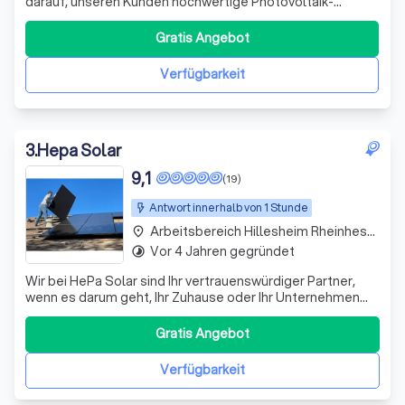
darauf, unseren Kunden hochwertige Photovoltaik-
Lösungen anzubieten. Wir nutzen die Kraft der Sonne, um
saubere, umweltfreundliche Energie zu erzeugen. Unsere
Gratis Angebot
Solarzellen, hauptsächlich aus Silizium, setzen unter
Zufuhr von Lichtquanten positive u
Verfügbarkeit
3
.
Hepa Solar
9,1
(19)
Antwort innerhalb von 1 Stunde
Arbeitsbereich Hillesheim Rheinhessen
place
Vor 4 Jahren gegründet
timelapse
Wir bei HePa Solar sind Ihr vertrauenswürdiger Partner,
wenn es darum geht, Ihr Zuhause oder Ihr Unternehmen
mit nachhaltiger und umweltfreundlicher Energie zu
versorgen. Unsere Leidenschaft und Expertise im Bereich
Gratis Angebot
der Photovoltaik und Batteriespeicher ermöglichen es
uns, maßgeschneiderte Lösungen
Verfügbarkeit