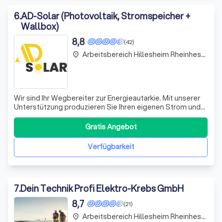
6
.
AD-Solar (Photovoltaik, Stromspeicher +
Wallbox)
8,8
(42)
Arbeitsbereich Hillesheim Rheinhessen
place
Wir sind Ihr Wegbereiter zur Energieautarkie. Mit unserer
Unterstützung produzieren Sie Ihren eigenen Strom und
nutzen die kostenlose Sonnenenergie. Überschüssige
Energie speisen Sie ins öffentliche Netz ein oder
Gratis Angebot
speichern sie für sonnenarme Zeiten. Genießen Sie die
Vorteile: Klimaneutralität, Unabh
Verfügbarkeit
7
.
Dein Technik Profi Elektro-Krebs GmbH
8,7
(21)
Arbeitsbereich Hillesheim Rheinhessen
place