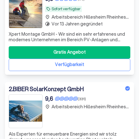
Sofort verfügbar
local_offer
Arbeitsbereich Hillesheim Rheinhessen
place
Vor 13 Jahren gegründet
timelapse
Xpert Montage GmbH - Wir sind ein sehr erfahrenes und
modernes Unternehmen im Bereich PV-Anlagen und
montieren über 500 PV-Anlagen/Jahr - nur mit eigenen
Angestellten und auf 4 Standorten verteilt. Unsere
Gratis Angebot
freundlichen PV-Monteure und PV-Elektriker sind das Herz
unseres Unternehmens und die eingespi
Verfügbarkeit
2
.
BIBER SolarKonzept GmbH
9,6
(331)
Arbeitsbereich Hillesheim Rheinhessen
place
Als Experten für erneuerbare Energien sind wir stolz