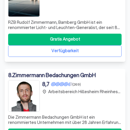
RZB Rudolf Zimmermann, Bamberg GmbH ist ein
renommierter Licht- und Leuchten-Generalist, der seit 80
Jahren für höchsteffiziente Produkte und exzellente
Lichtqualität „Made in Germany“ steht. Als
Gratis Angebot
Familienunternehmen legen wir großen Wert auf
Kontinuität, Nachhaltigkeit und langfristige Partnerschaft
Verfügbarkeit
8
.
Zimmermann Bedachungen GmbH
8,7
(269)
Arbeitsbereich Hillesheim Rheinhessen
place
Die Zimmermann Bedachungen GmbH ist ein
renommiertes Unternehmen mit über 28 Jahren Erfahrung
in der Dachdeckerbranche. Unter der Leitung von Michael