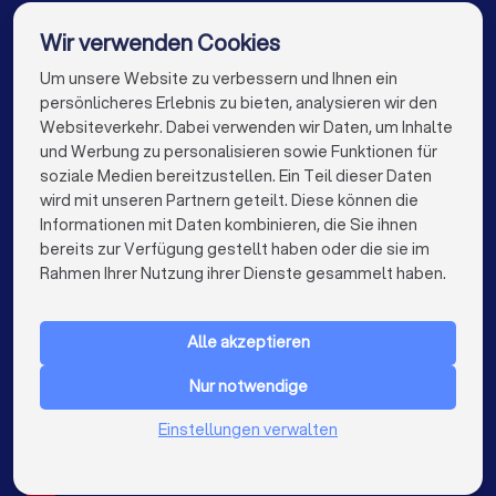
Solarteure in Stuttgart
Solarteure in Düsseldorf
Wir verwenden Cookies
Solarteure in Dortmund
Solarteure in Essen
Um unsere Website zu verbessern und Ihnen ein
Die besten Solarteure für Sie
persönlicheres Erlebnis zu bieten, analysieren wir den
Solarteure in Bremen
Solarteure in Nürnberg
Websiteverkehr. Dabei verwenden wir Daten, um Inhalte
info@trustlocal.de
und Werbung zu personalisieren sowie Funktionen für
Solarteure in Dresden
Solarteure in Hannover
soziale Medien bereitzustellen. Ein Teil dieser Daten
wird mit unseren Partnern geteilt. Diese können die
Solarteure in Leipzig
Solarteure in Duisburg
Informationen mit Daten kombinieren, die Sie ihnen
bereits zur Verfügung gestellt haben oder die sie im
Solarteure in Bochum
Solarteure in Wuppertal
keyboard_arrow_down
FÜR PRIVATPERSONEN
Rahmen Ihrer Nutzung ihrer Dienste gesammelt haben.
Solarteure in Bielefeld
Solarteure in Bonn
keyboard_arrow_down
FÜR FIRMEN
Solarteure in Münster
Solarteure in der Nähe
Alle akzeptieren
keyboard_arrow_down
ÜBER TRUSTLOCAL
Nur notwendige
LAND
Niederlande
Einstellungen verwalten
Belgien
Deutschland
Spanien