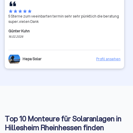
star
star
star
star
star
5 Sterne zum veeinbarten termin sehr sehr pünktlich die beratung
super.vielen Dank
Günter Kuhn
16.02.2026
Hepa Solar
Profil ansehen
Top 10 Monteure für Solaranlagen in
Hillesheim Rheinhessen finden