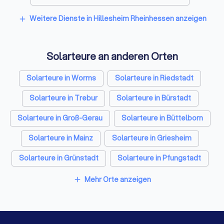
Architekten in Hillesheim Rheinhessen
Weitere Dienste in Hillesheim Rheinhessen anzeigen
add
Hausmeisterservices in Hillesheim Rheinhessen
Solarteure an anderen Orten
Schreiner in Hillesheim Rheinhessen
Rohrreinigungsbetriebe in Hillesheim Rheinhessen
Solarteure in Worms
Solarteure in Riedstadt
Solarteure in Trebur
Solarteure in Bürstadt
Solarteure in Groß-Gerau
Solarteure in Büttelborn
Solarteure in Mainz
Solarteure in Griesheim
Solarteure in Grünstadt
Solarteure in Pfungstadt
Solarteure in Berlin
Solarteure in Hamburg
Mehr Orte anzeigen
add
Solarteure in München
Solarteure in Köln
Solarteure in Frankfurt am Main