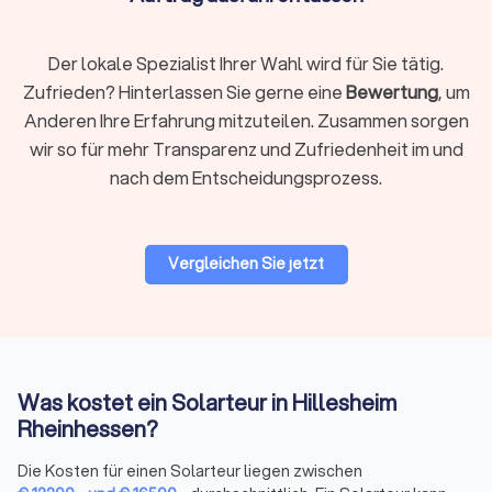
Eine Garten Solaranlage bietet die Möglichkeit, Ihren Garten
mit umweltfreundlicher Energie zu versorgen. Von
Solarlampen bis hin zu Bewässerungssystemen – die
Der lokale Spezialist Ihrer Wahl wird für Sie tätig.
Möglichkeiten sind vielfältig. Die Installation einer Solaranlage
Zufrieden? Hinterlassen Sie gerne eine
Bewertung
, um
im Garten ermöglicht nicht nur eine nachhaltige
Anderen Ihre Erfahrung mitzuteilen. Zusammen sorgen
Energieversorgung, sondern trägt auch zu einem
wir so für mehr Transparenz und Zufriedenheit im und
umweltbewussten Lebensstil in Hillesheim Rheinhessen bei.
nach dem Entscheidungsprozess.
Solar Batterien und Akkus: Speichern Sie Ihre
Solarenergie
Vergleichen Sie jetzt
Solar Batterien und Akkus sind entscheidend, um die
erzeugte Solarenergie zu speichern und auch nach
Sonnenuntergang zu nutzen. Diese Energiespeichersysteme
ermöglichen es, den Eigenverbrauch zu maximieren und die
Unabhängigkeit von externen Energiequellen zu erhöhen.
Was kostet ein Solarteur in Hillesheim
Rheinhessen?
Setzen Sie auf nachhaltige Solarenergie
Die Kosten für einen Solarteur liegen zwischen
Insgesamt bieten Photovoltaikanlagen eine nachhaltige und