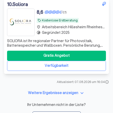
10
.
Soliora
8,6
(7)
Kostenlose Erstberatung
local_offer
Arbeitsbereich Hillesheim Rheinhessen
place
Gegründet 2025
timelapse
SOLIORA ist Ihr regionaler Partner für Photovoltaik,
Batteriespeicher und Wallboxen. Persönliche Beratung,
hochwertige Technik und zuverlässige Umsetzung – alles
aus einer Hand.
Gratis Angebot
Verfügbarkeit
Aktualisiert: 07.08.2026 um 16:04
info
keyboard_arrow_down
Weitere Ergebnisse anzeigen
Ihr Unternehmen nicht in der Liste?