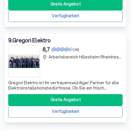
Zimmermann hat sich unser Team auf energetische
Gratis Angebot
Sanierungen und Dacharbeiten spezialisiert. Wir sind stolz
darauf, dass wir uns durch unsere Expertise
Verfügbarkeit
9
.
Gregori Elektro
8,7
(38)
Arbeitsbereich Hillesheim Rheinhessen
place
Gregori Elektro ist Ihr vertrauenswürdiger Partner für alle
Elektroinstallationsbedürfnisse. Ob Sie ein frisch
erworbenes Einfamilienhaus nach Ihren eigenen Plänen
ausbauen, die Sanierung eines Mehrfamilienhauses aus
Gratis Angebot
der letzten Jahrhundertwende planen oder als Bauherr
den Neubau eines Hauses in Ang
Verfügbarkeit