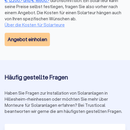
€
12200
,-
und
€
16500
,-
durchschnittlich. Ein Solarteur kann
umweltfreundliche Möglichkeit, saubere Energie zu erzeugen.
seine Preise selbst festlegen, fragen Sie also vorher nach
Von großen PV-Anlagen bis hin zu Mini Solaranlagen für den
einem Angebot. Die Kosten für einen Solarteur hängen auch
Hausgebrauch gibt es eine Vielzahl von Optionen, die auf die
von Ihren spezifischen Wünschen ab.
Über die Kosten für Solarteure
individuellen Bedürfnisse zugeschnitten sind. Der Kauf einer
Solaranlage ist eine Investition in die Zukunft, und Trustlocal
erleichtert diesen Prozess, indem es Verbrauchern den
Angebot einholen
Zugang zu vertrauenswürdigen Installateuren in Hillesheim
Rheinhessen ermöglicht.
Wenn Sie daran interessiert sind, in Solarenergie zu
investieren, zögern Sie nicht, sich über Trustlocal Angebote
von lokalen Solaranlageninstallateuren in Hillesheim
Häufig gestellte Fragen
Rheinhessen einzuholen. Die Kraft der Sonne steht Ihnen zur
Verfügung – nutzen Sie sie für eine nachhaltige und saubere
Energieversorgung.
Haben Sie Fragen zur Installation von Solaranlagen in
Hillesheim-rheinhessen oder möchten Sie mehr über
Monteure für Solaranlagen erfahren? Bei Trustlocal
beantworten wir gerne die am häufigsten gestellten Fragen.