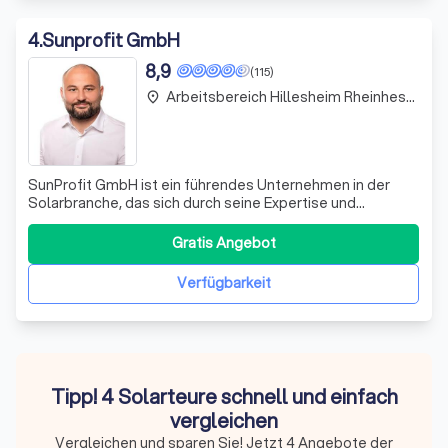
4
.
Sunprofit GmbH ️
8,9
(115)
Arbeitsbereich Hillesheim Rheinhessen
place
SunProfit GmbH ist ein führendes Unternehmen in der
Solarbranche, das sich durch seine Expertise und
Professionalität auszeichnet. Wir sind stolz darauf,
unseren Kunden hochwertige Photovoltaikanlagen und
Gratis Angebot
Solarstrom-Speichersysteme anzubieten. Unser Team
besteht aus erfahrenen Fachleuten, die sich d
Verfügbarkeit
Tipp! 4 Solarteure schnell und einfach
vergleichen
Vergleichen und sparen Sie! Jetzt 4 Angebote der