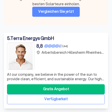
besten Solarteure einholen.
Vergleichen Sie jetzt
5
.
Terra Energys GmbH
8,8
(44)
Arbeitsbereich Hillesheim Rheinhessen
place
At our company, we believe in the power of the sun to
provide clean, efficient, and sustainable energy. Our high-
quality solar panels are your key to energy independence,
allowing you to harness the sun's power directly. By
Gratis Angebot
installing a photovoltaic system on your roof, you're not
only contributing
Verfügbarkeit