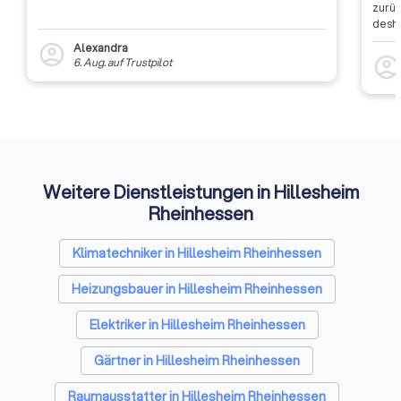
Zukunft. Sitz des VDE (Verband
zurüc
der Elektrotechnik Elektronik und
desha
dass 
Informationstechnik e.V.) ist
Alexandra
account_circle
auszu
Frankfurt am Main.
account_circl
6. Aug.
auf
Trustpilot
weite
Rückm
entsc
Etwas
Auffi
Weitere Dienstleistungen in Hillesheim
Rheinhessen
Klimatechniker in Hillesheim Rheinhessen
Heizungsbauer in Hillesheim Rheinhessen
Elektriker in Hillesheim Rheinhessen
Gärtner in Hillesheim Rheinhessen
Raumausstatter in Hillesheim Rheinhessen