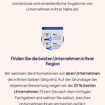
Der Kauf einer Solaranlage ist eine langfristige Investition in
kostenlose und unverbindliche Angebote von
erneuerbare Energie. Bevor Sie jedoch eine Entscheidung
Unternehmen in Ihrer Nähe ein.
treffen, ist es wichtig, sich über die verschiedenen
verfügbaren Optionen zu informieren und Angebote von
zuverlässigen Photovoltaik-Anbietern einzuholen. Trustlocal
unterstützt Sie dabei, einen Monteur für Solaranlagen in
Hillesheim Rheinhessen zu finden, der Ihre Vorstellungen
erfüllen kann.
Solaranlage kaufen: Darauf sollten Sie
Finden Sie die besten Unternehmen in Ihrer
achten
Region
Der Kauf einer Solaranlage erfordert sorgfältige Überlegung
und Planung. Hier sind einige wichtige Punkte, die Sie
Wir sammeln die Informationen von
allen Unternehmen
,
berücksichtigen sollten:
die in Ihrem Gebiet tätig sind. Auf der Grundlage der
Flächenausrichtung und Neigung: Die Ausrichtung und
objektiven Bewertung zeigen wir die
20 % besten
Neigung der Solaranlage beeinflussen die
Unternehmen
. Filtern Sie nach dem richtigen
Energieerzeugung. Eine optimale Ausrichtung nach
Süden und eine Neigung zwischen 30 und 45 Grad sind
Fachgebiet und wählen Sie selbst, welches
ideal.
Unternehmen Ihnen am besten gefällt.