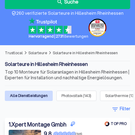
Suche
search
260 verifizierte Solarteure in Hillesheim Rheinhessen
verified_user
Hervorragend
|
2731
Bewertungen
Trustlocal
Solarteure
Solarteure in Hillesheim Rheinhessen
arrow_forward_ios
arrow_forward_ios
Solarteure in Hillesheim Rheinhessen
Top 10 Monteure für Solaranlagen in Hillesheim Rheinhessen |
Experten für Installation und nachhaltige Energielösungen.
Alle Dienstleistungen
Photovoltaik
(
143
)
Solarthermie
(
13
filter_list
Filter
1
.
Xpert Montage Gmbh
TOP PRO
9,8
(98)