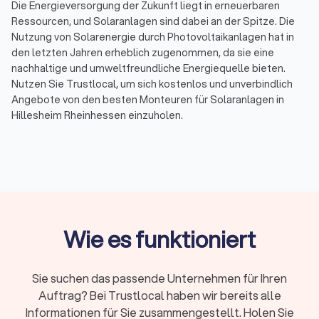
Die Energieversorgung der Zukunft liegt in erneuerbaren
Ressourcen, und Solaranlagen sind dabei an der Spitze. Die
Nutzung von Solarenergie durch Photovoltaikanlagen hat in
den letzten Jahren erheblich zugenommen, da sie eine
nachhaltige und umweltfreundliche Energiequelle bieten.
Nutzen Sie Trustlocal, um sich kostenlos und unverbindlich
Angebote von den besten Monteuren für Solaranlagen in
Hillesheim Rheinhessen einzuholen.
Photovoltaik: Der Schlüssel zur Solarenergie
in Hillesheim Rheinhessen
Photovoltaik ist der Prozess der Umwandlung von
Sonnenlicht in elektrischen Strom mithilfe von Solarzellen.
Wie es funktioniert
Diese Technologie hat sich als äußerst effektiv und
nachhaltig erwiesen. Photovoltaikanlagen, auch als PV-
Anlagen bekannt, sind entscheidend bei der Erzeugung von
Sie suchen das passende Unternehmen für Ihren
elektrischem Strom aus Sonnenlicht. Sie bestehen aus einer
Auftrag? Bei Trustlocal haben wir bereits alle
Anordnung von Solarzellen, die das Sonnenlicht in elektrische
Energie umwandeln.
Informationen für Sie zusammengestellt. Holen Sie