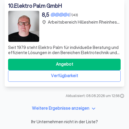
10
.
Elektro Palm GmbH
8,5
(43)
Arbeitsbereich Hillesheim Rheinhessen
place
Seit 1979 steht Elektro Palm für individuelle Beratung und
effiziente Lösungen in den Bereichen Elektrotechnik und
Elektroheizung. Mit Standorten im Rhein-Lahn-Kreis, im
Rhein-Main-Gebiet und zwischen Rhein und Mosel, bieten
Angebot
wir eine breite Palette an Dienstleistungen an. Ob
klassische Elektrotechni
Verfügbarkeit
Aktualisiert: 08.08.2026 um 12:56
info
keyboard_arrow_down
Weitere Ergebnisse anzeigen
Ihr Unternehmen nicht in der Liste?