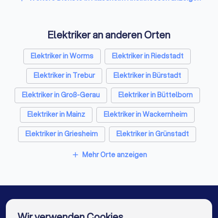
Architekten in Hillesheim Rheinhessen
Elektriker an anderen Orten
Hausmeisterservices in Hillesheim Rheinhessen
Schreiner in Hillesheim Rheinhessen
Elektriker in Worms
Elektriker in Riedstadt
Rohrreinigungsbetriebe in Hillesheim Rheinhessen
Elektriker in Trebur
Elektriker in Bürstadt
Elektriker in Groß-Gerau
Elektriker in Büttelborn
Elektriker in Mainz
Elektriker in Wackernheim
Elektriker in Griesheim
Elektriker in Grünstadt
Elektriker in Berlin
Elektriker in Hamburg
Mehr Orte anzeigen
add
Elektriker in München
Elektriker in Köln
Elektriker in Frankfurt am Main
Elektriker in Stuttgart
Elektriker in Düsseldorf
Wir verwenden Cookies