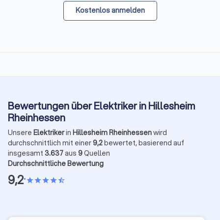
Kostenlos anmelden
Bewertungen über Elektriker in Hillesheim
Rheinhessen
Unsere
Elektriker
in
Hillesheim Rheinhessen
wird
durchschnittlich mit einer
9,2
bewertet, basierend auf
insgesamt
3.637
aus
9
Quellen
Durchschnittliche Bewertung
9,2
•
star
star
star
star
star_half