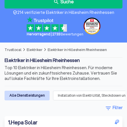
Suche
search
214 verifizierte Elektriker in Hillesheim Rheinhessen
verified_user
Hervorragend
|
2733
Bewertungen
Trustlocal
Elektriker
Elektriker in Hillesheim Rheinhessen
arrow_forward_ios
arrow_forward_ios
Elektriker in Hillesheim Rheinhessen
Top 10 Elektriker in Hillesheim Rheinhessen. Für moderne
Lösungen und ein zukunftssicheres Zuhause. Vertrauen Sie
auf lokale Fachkräfte für Ihre Elektroinstallationen.
Alle Dienstleistungen
Installation von Elektrizität, Steckdosen 
filter_list
Filter
1
.
Hepa Solar