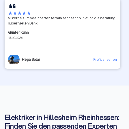
star
star
star
star
star
5 Sterne zum veeinbarten termin sehr sehr pünktlich die beratung
super.vielen Dank
Günter Kuhn
16.02.2026
Hepa Solar
Profil ansehen
Elektriker in Hillesheim Rheinhessen:
Finden Sie den passenden Experten