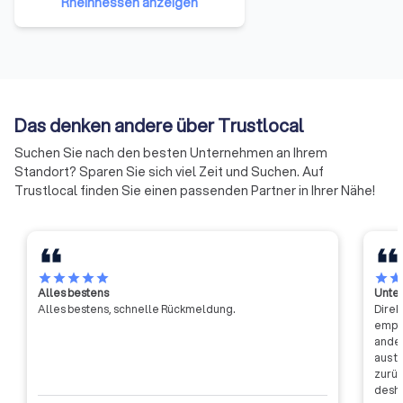
Rheinhessen anzeigen
gewerblichen Wirtschaft eine
starke Stimme im Dialog mit den
landespolitischen Entscheidern.
Als
Selbstverwaltungsorganisation
der Wirtschaft übernehmen die
Das denken andere über Trustlocal
IHKs in NRW Verantwortung für
die Unternehmen im Land,
Suchen Sie nach den besten Unternehmen an Ihrem
bringen Lösungen auf den Weg
Standort? Sparen Sie sich viel Zeit und Suchen. Auf
und wägen Einzel- und
Trustlocal finden Sie einen passenden Partner in Ihrer Nähe!
Standortinteressen
gegeneinander ab.
star
star
star
star
star
star
sta
Alles bestens
Unter
Alles bestens, schnelle Rückmeldung.
Direk
empfa
ander
aus t
zurüc
desha