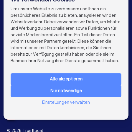
Elektriker in Dortmund
Elektriker in Essen
Um unsere Website zu verbessern und Ihnen ein
Die besten Elektriker für Sie
persönlicheres Erlebnis zu bieten, analysieren wir den
Elektriker in Bremen
Elektriker in Nürnberg
Websiteverkehr. Dabei verwenden wir Daten, um Inhalte
info@trustlocal.de
und Werbung zu personalisieren sowie Funktionen für
Elektriker in Dresden
Elektriker in Hannover
soziale Medien bereitzustellen. Ein Teil dieser Daten
wird mit unseren Partnern geteilt. Diese können die
Elektriker in Leipzig
Elektriker in Duisburg
Informationen mit Daten kombinieren, die Sie ihnen
bereits zur Verfügung gestellt haben oder die sie im
Elektriker in Bochum
Elektriker in Wuppertal
keyboard_arrow_down
FÜR PRIVATPERSONEN
Rahmen Ihrer Nutzung ihrer Dienste gesammelt haben.
Elektriker in Bielefeld
Elektriker in Bonn
keyboard_arrow_down
FÜR FIRMEN
Elektriker in Münster
Elektriker in der Nähe
Alle akzeptieren
keyboard_arrow_down
ÜBER TRUSTLOCAL
Nur notwendige
LAND
Niederlande
Einstellungen verwalten
Belgien
Deutschland
Spanien
©
2026
Trustlocal