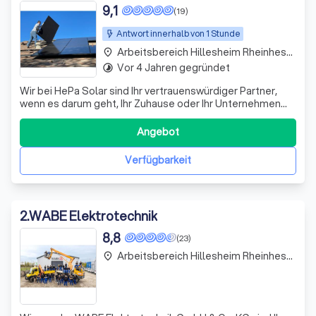
9,1
(19)
Antwort innerhalb von 1 Stunde
Arbeitsbereich Hillesheim Rheinhessen
place
Vor 4 Jahren gegründet
timelapse
Wir bei HePa Solar sind Ihr vertrauenswürdiger Partner,
wenn es darum geht, Ihr Zuhause oder Ihr Unternehmen
mit nachhaltiger und umweltfreundlicher Energie zu
versorgen. Unsere Leidenschaft und Expertise im Bereich
Angebot
der Photovoltaik und Batteriespeicher ermöglichen es
uns, maßgeschneiderte Lösungen
Verfügbarkeit
2
.
WABE Elektrotechnik
8,8
(23)
Arbeitsbereich Hillesheim Rheinhessen
place