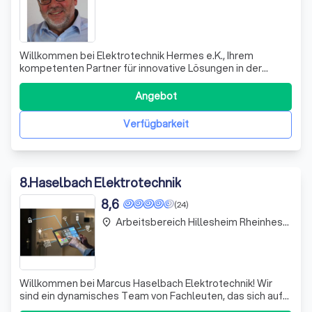
Willkommen bei Elektrotechnik Hermes e.K., Ihrem
kompetenten Partner für innovative Lösungen in der
Elektrotechnik! In unserem familiengeführten
Unternehmen in Miehlen im Rhein-Lahn-Kreis setzen wir
Angebot
auf über 20 Jahre Erfahrung und ein engagiertes Team
von Fachleuten, um Ihnen maßgeschneiderte Dienst
Verfügbarkeit
8
.
Haselbach Elektrotechnik
8,6
(24)
Arbeitsbereich Hillesheim Rheinhessen
place
Willkommen bei Marcus Haselbach Elektrotechnik! Wir
sind ein dynamisches Team von Fachleuten, das sich auf
Energie- und Gebäudetechnik spezialisiert hat. Unsere