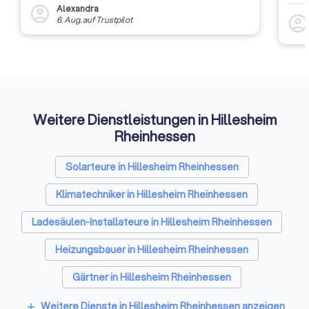
dass 
Alexandra
account_circle
auszu
account_circl
6. Aug.
auf
Trustpilot
weite
Rückm
entsc
Etwas
Auffi
Weitere Dienstleistungen in Hillesheim
Rheinhessen
Solarteure in Hillesheim Rheinhessen
Klimatechniker in Hillesheim Rheinhessen
Ladesäulen-Installateure in Hillesheim Rheinhessen
Heizungsbauer in Hillesheim Rheinhessen
Gärtner in Hillesheim Rheinhessen
Raumausstatter in Hillesheim Rheinhessen
Weitere Dienste in Hillesheim Rheinhessen anzeigen
add