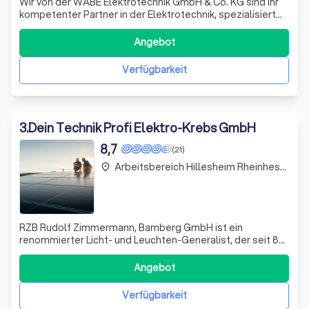
Wir von der WABE Elektrotechnik GmbH & Co. KG sind Ihr
kompetenter Partner in der Elektrotechnik, spezialisiert
auf Elektro- und Gebäudetechnik, Mittel- und
Freileitungsbau sowie Industrieservices und
Angebot
Werkserhaltung. Mit einem engagierten Team aus
erfahrenen Elektroinstallateuren und Bauleitern setz
Verfügbarkeit
3
.
Dein Technik Profi Elektro-Krebs GmbH
8,7
(21)
Arbeitsbereich Hillesheim Rheinhessen
place
RZB Rudolf Zimmermann, Bamberg GmbH ist ein
renommierter Licht- und Leuchten-Generalist, der seit 80
Jahren für höchsteffiziente Produkte und exzellente
Lichtqualität „Made in Germany“ steht. Als
Angebot
Familienunternehmen legen wir großen Wert auf
Kontinuität, Nachhaltigkeit und langfristige Partnerschaft
Verfügbarkeit