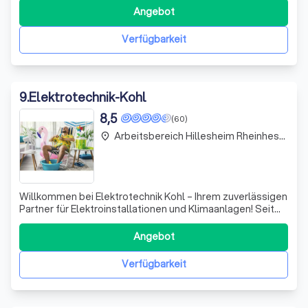
Leidenschaft für Technik und unser Engagement für
Angebot
Qualität zeichnen uns aus. Wir suchen ständig nach
talentierten Elektronikern (m/w/d), di
Verfügbarkeit
9
.
Elektrotechnik-Kohl
8,5
(60)
Arbeitsbereich Hillesheim Rheinhessen
place
Willkommen bei Elektrotechnik Kohl – Ihrem zuverlässigen
Partner für Elektroinstallationen und Klimaanlagen! Seit
unserer Gründung im Jahr 2006 in Eimsheim haben wir uns
kontinuierlich weiterentwickelt und bieten heute
Angebot
umfassende Dienstleistungen für Privat-, Gewerbe- und
Industriekunden an. Mit ein
Verfügbarkeit