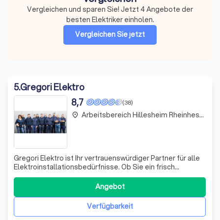
Vergleichen und sparen Sie! Jetzt 4 Angebote der
besten Elektriker einholen.
Vergleichen Sie jetzt
5
.
Gregori Elektro
8,7
(38)
Arbeitsbereich Hillesheim Rheinhessen
place
Gregori Elektro ist Ihr vertrauenswürdiger Partner für alle
Elektroinstallationsbedürfnisse. Ob Sie ein frisch
erworbenes Einfamilienhaus nach Ihren eigenen Plänen
ausbauen, die Sanierung eines Mehrfamilienhauses aus
Angebot
der letzten Jahrhundertwende planen oder als Bauherr
den Neubau eines Hauses in Ang
Verfügbarkeit