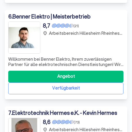
6
.
Benner Elektro | Meisterbetrieb
8,7
(21)
Arbeitsbereich Hillesheim Rheinhessen
place
Willkommen bei Benner Elektro, Ihrem zuverlässigen
Partner für alle elektrotechnischen Dienstleistungen! Wir
zeichnen uns durch unsere Expertise und unser
Engagement aus, maßgeschneiderte Lösungen für unsere
Angebot
Kunden zu entwickeln. Ob es um die Installation von
modernen Beleuchtungssystemen, die Planu
Verfügbarkeit
7
.
Elektrotechnik Hermes e.K. - Kevin Hermes
8,6
(73)
Arbeitsbereich Hillesheim Rheinhessen
place