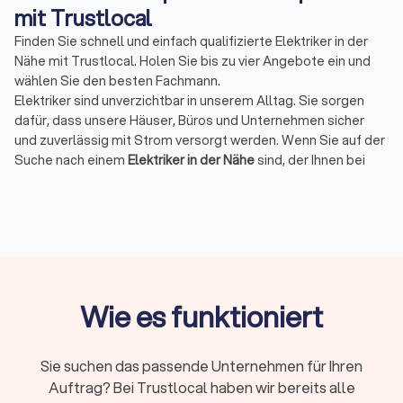
mit Trustlocal
Finden Sie schnell und einfach qualifizierte Elektriker in der
Nähe mit Trustlocal. Holen Sie bis zu vier Angebote ein und
wählen Sie den besten Fachmann.
Elektriker sind unverzichtbar in unserem Alltag. Sie sorgen
dafür, dass unsere Häuser, Büros und Unternehmen sicher
und zuverlässig mit Strom versorgt werden. Wenn Sie auf der
Suche nach einem
Elektriker in der Nähe
sind, der Ihnen bei
Installationen, Reparaturen oder Notfällen zur Seite steht, ist
Trustlocal die ideale Plattform für Sie. Bei uns können Sie
schnell und unkompliziert bis zu vier Angebote von
qualifizierten Elektrikern in Ihrer Region einholen und den
passenden Fachmann für Ihr Projekt finden.
Wie es funktioniert
Warum einen Elektriker in Hillesheim
Rheinhessen über Trustlocal finden?
Sie suchen das passende Unternehmen für Ihren
Die Wahl des richtigen Elektrikers kann den Unterschied
Auftrag? Bei Trustlocal haben wir bereits alle
zwischen einer erfolgreichen und einer problematischen