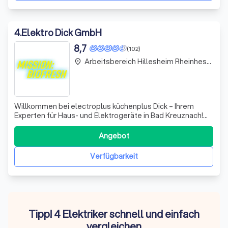
4
.
Elektro Dick GmbH
8,7
(102)
Arbeitsbereich Hillesheim Rheinhessen
place
Willkommen bei electroplus küchenplus Dick – Ihrem
Experten für Haus- und Elektrogeräte in Bad Kreuznach!
Wir sind stolz darauf, Teil eines bundesweiten Netzwerks
von über 70 Fachhändlern zu sein, die sich leidenschaftlich
Angebot
um die Bedürfnisse unserer Kunden kümmern. Bei uns
finden Sie eine umfangreic
Verfügbarkeit
Tipp! 4 Elektriker schnell und einfach
vergleichen