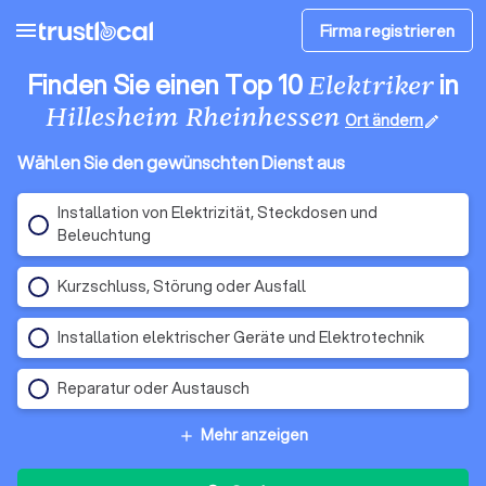
menu
Firma registrieren
Finden Sie einen Top 10
in
Elektriker
Hillesheim Rheinhessen
Ort ändern
edit
Wählen Sie den gewünschten Dienst aus
Installation von Elektrizität, Steckdosen und
Beleuchtung
Kurzschluss, Störung oder Ausfall
Installation elektrischer Geräte und Elektrotechnik
Reparatur oder Austausch
Mehr anzeigen
add