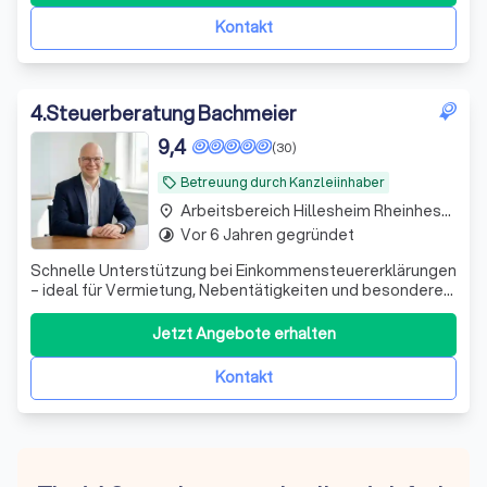
Kontakt
4
.
Steuerberatung Bachmeier
9,4
(30)
Betreuung durch Kanzleiinhaber
local_offer
Arbeitsbereich Hillesheim Rheinhessen
place
Vor 6 Jahren gegründet
timelapse
Schnelle Unterstützung bei Einkommensteuererklärungen
– ideal für Vermietung, Nebentätigkeiten und besondere
private Situationen. Persönlich und unkompliziert.
Jetzt Angebote erhalten
Kontakt