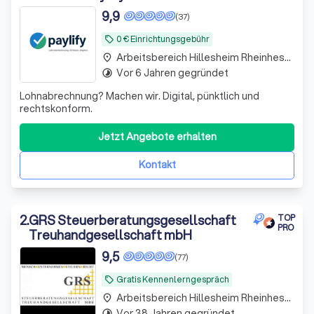
9,9
(37)
0 € Einrichtungsgebühr
local_offer
Arbeitsbereich Hillesheim Rheinhessen
place
Vor 6 Jahren gegründet
timelapse
Lohnabrechnung? Machen wir. Digital, pünktlich und
rechtskonform.
Jetzt Angebote erhalten
Kontakt
2
.
GRS Steuerberatungsgesellschaft
TOP
PRO
Treuhandgesellschaft mbH
9,5
(77)
Gratis Kennenlerngespräch
local_offer
Arbeitsbereich Hillesheim Rheinhessen
place
Vor 38 Jahren gegründet
timelapse