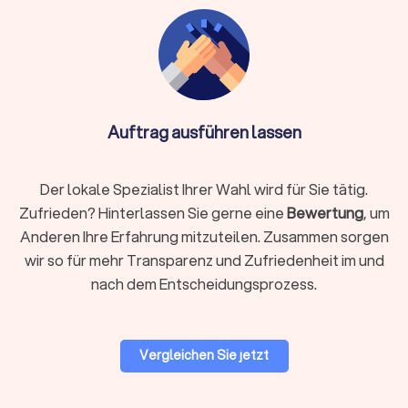
Kommunikation per E-Mail, Chat oder Video-Call
Info:
Wichtig bei Online-Anbietern: Achten Sie auf
DSGVO-konforme Datenverarbeitung und die
Nutzung sicherer Software wie DATEV
Auftrag ausführen lassen
Unternehmen online. Die Qualifikation ist essentiell –
auch ein Online-Steuerberater muss von der
Der lokale Spezialist Ihrer Wahl wird für Sie tätig.
Steuerberaterkammer bestellt sein.
Zufrieden? Hinterlassen Sie gerne eine
Bewertung
, um
Anderen Ihre Erfahrung mitzuteilen. Zusammen sorgen
Auf Trustlocal finden Sie beide Varianten übersichtlich
wir so für mehr Transparenz und Zufriedenheit im und
dargestellt, sodass Sie selbst entscheiden können, was
nach dem Entscheidungsprozess.
besser zu Ihnen passt. Nutzen Sie unsere Filterfunktion, um
gezielt nach lokalen Beratern in Hillesheim Rheinhessen oder
digitalen Kanzleien zu suchen.
Vergleichen Sie jetzt
Woran Sie einen guten Steuerberater