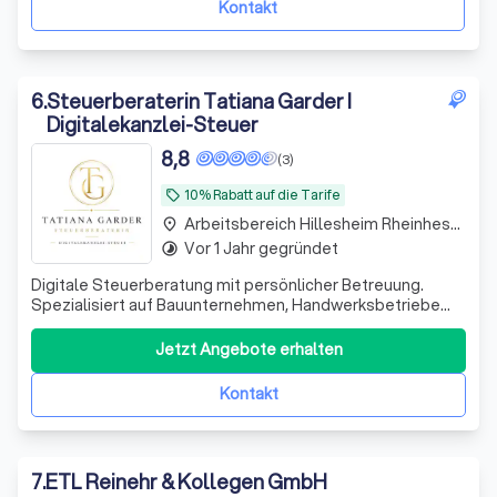
Kontakt
6
.
Steuerberaterin Tatiana Garder I
Digitalekanzlei-Steuer
8,8
(3)
10% Rabatt auf die Tarife
local_offer
Arbeitsbereich Hillesheim Rheinhessen
place
Vor 1 Jahr gegründet
timelapse
Digitale Steuerberatung mit persönlicher Betreuung.
Spezialisiert auf Bauunternehmen, Handwerksbetriebe
und technische Dienstleister. Beratung und direkte
Ansprechpartnerin statt anonymer Großkanzlei.
Jetzt Angebote erhalten
Kontakt
7
.
ETL Reinehr & Kollegen GmbH