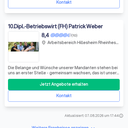
Kontakt
10
.
Dipl.-Betriebswirt (FH) Patrick Weber
8,4
(10)
Arbeitsbereich Hillesheim Rheinhessen
place
Die Belange und Wünsche unserer Mandanten stehen bei
uns an erster Stelle - gemeinsam wachsen, das ist unsere
Devise! Wenn Sie jemanden suchen, der mit Ihnen
innovative Ideen entwickelt, umsetzt und weiterhilft, dann
Jetzt Angebote erhalten
sind Sie bei uns richtig.
Kontakt
Aktualisiert: 07.08.2026 um 17:44
info