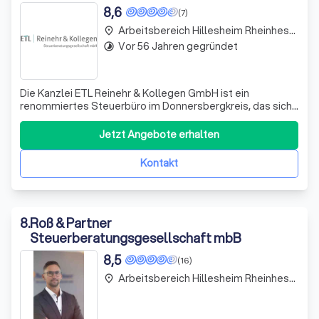
8,6
(7)
Arbeitsbereich Hillesheim Rheinhessen
place
Vor 56 Jahren gegründet
timelapse
Die Kanzlei ETL Reinehr & Kollegen GmbH ist ein
renommiertes Steuerbüro im Donnersbergkreis, das sich
durch seine hohe fachliche Kompetenz und spezifische
Branchenkenntnisse auszeichnet. Mit einem Team von
Jetzt Angebote erhalten
über 20 hochqualifizierten Fachexperten, angeführt von
Steuerberater Michael Reinehr, bieten w
Kontakt
8
.
Roß & Partner
Steuerberatungsgesellschaft mbB
8,5
(16)
Arbeitsbereich Hillesheim Rheinhessen
place