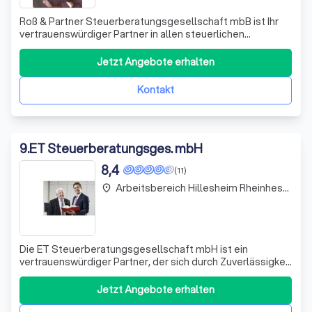
Roß & Partner Steuerberatungsgesellschaft mbB ist Ihr
vertrauenswürdiger Partner in allen steuerlichen
Angelegenheiten. Ob es sich um einen
Generationswechsel, eine Firmenübernahme oder um
Jetzt Angebote erhalten
komplexe steuerliche Fragestellungen handelt, wir
stehen Ihnen mit Rat und Tat zur Seite. Unser Team aus
Kontakt
erfahr
9
.
ET Steuerberatungsges. mbH
8,4
(11)
Arbeitsbereich Hillesheim Rheinhessen
place
Die ET Steuerberatungsgesellschaft mbH ist ein
vertrauenswürdiger Partner, der sich durch Zuverlässigkeit
und persönliche Zusammenarbeit auszeichnet. Wir sind
uns unserer Verantwortung Ihnen gegenüber stets
Jetzt Angebote erhalten
bewusst und streben danach, Ihren Anforderungen
gerecht zu werden. Unser ganzheitliches und f