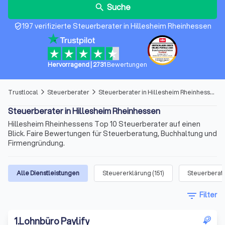
Suche
search
197 verifizierte Steuerberater in Hillesheim Rheinhessen
verified_user
Hervorragend
|
2731
Bewertungen
Trustlocal
Steuerberater
Steuerberater in Hillesheim Rheinhessen
arrow_forward_ios
arrow_forward_ios
Steuerberater in Hillesheim Rheinhessen
Hillesheim Rheinhessens Top 10 Steuerberater auf einen
Blick. Faire Bewertungen für Steuerberatung, Buchhaltung und
Firmengründung.
Alle Dienstleistungen
Steuererklärung
(
151
)
Steuerberat
filter_list
Filter
1
.
Lohnbüro Paylify