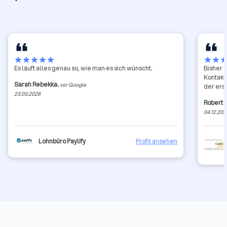
star
star
star
star
star
star
star
sta
Es läuft alles genau so, wie man es sich wünscht.
Bisher 
Kontakt
Sarah Rebekka.
vor Google
der erst
23.03.2026
Robert 
04.12.202
Lohnbüro Paylify
Profil ansehen