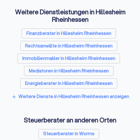
Das Erstgespräch: So bereiten Sie sich
Weitere Dienstleistungen in Hillesheim
optimal vor
Rheinhessen
Das erste Treffen mit einem potenziellen Steuerberater
Finanzberater in Hillesheim Rheinhessen
dient dem gegenseitigen Kennenlernen. Viele Kanzleien
bieten ein kurzes, kostenloses Erstgespräch von 15-20
Rechtsanwälte in Hillesheim Rheinhessen
Minuten an. Eine umfassende Beratung ist in der Regel
kostenpflichtig, klären Sie dies vorab.
Immobilienmakler in Hillesheim Rheinhessen
Mediatoren in Hillesheim Rheinhessen
Diese Fragen sollten Sie stellen
Energieberater in Hillesheim Rheinhessen
Weitere Dienste in Hillesheim Rheinhessen anzeigen
add
✓
Welche Erfahrung haben Sie mit Mandanten in
meiner Situation?
Steuerberater an anderen Orten
✓
Gibt es Spezialisierungen oder Fachberatertitel
in Ihrer Kanzlei?
Steuerberater in Worms