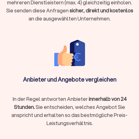
mehreren Dienstleistern (max. 4) gleichzeitig einholen.
Dienstleistungen vollständig online an, von der
Sie senden diese Anfragen
sicher, direkt und kostenlos
Belegübermittlung bis zur Videoberatung. Beide Modelle
an die ausgewählten Unternehmen.
haben Vorzüge:
Lokale Steuerberatung
Persönlicher Kontakt bei komplexen Beratungen
Kurzfristige persönliche Termine möglich
Aufbau einer persönlichen Vertrauensbeziehung
Anbieter und Angebote vergleichen
Gut geeignet für Mandanten, die persönlichen Kontakt
schätzen
In der Regel antworten Anbieter
innerhalb von 24
Stunden.
Sie entscheiden, welches Angebot Sie
Online-Steuerberatung
anspricht und erhalten so das bestmögliche Preis-
Ortsunabhängig und zeitlich flexibel
Leistungsverhältnis.
Oft günstigere Preismodelle durch effizientere Prozesse
Digitale Belegübermittlung spart Papierkram