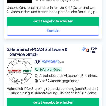
Unsere Kanzlei ist nicht bei Ihnen vor Ort? Dafür sind wir im
21. Jahrhundert und bieten Ihnen persönliche Beratung per
Video, WhatsApp und anderen Medien - wir sehen uns!
Datenaustausch - digital
Jetzt Angebote erhalten
Kontakt
3
.
Helmerich-PCAS Software &
TOP
PRO
Service GmbH
9,5
(73)
Sofort verfügbar
local_offer
Arbeitsbereich Hillesheim Rheinhessen
place
Vor 57 Jahren gegründet
timelapse
Helmerich-PCAS erbringt Lohnabrechnung (auch Baulohn)
u. Buchhaltung in Dienstleistung. Sie haben bei uns immer
einen festen Ansprechpartner, den Sie per Telefon,
Telefax oder eMail erreichen können.
Jetzt Angebote erhalten