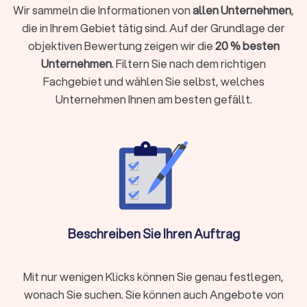
Wir sammeln die Informationen von
allen Unternehmen
,
Selbstständig, freiberuflich tätig sind oder ein
die in Ihrem Gebiet tätig sind. Auf der Grundlage der
Unternehmen führen
objektiven Bewertung zeigen wir die
20 % besten
Einkünfte aus Vermietung, Kapitalvermögen oder anderen
Unternehmen
. Filtern Sie nach dem richtigen
Einkunftsarten haben
Fachgebiet und wählen Sie selbst, welches
Komplexe steuerliche Sachverhalte vorliegen wie
Unternehmen Ihnen am besten gefällt.
Auslandseinkünfte, Erbschaften oder Beteiligungen
Laufende Buchhaltung, Jahresabschlüsse oder
Umsatzsteuervoranmeldungen benötigen
Steueroptimierung und proaktive Gestaltungsberatung
gewünscht sind
Als Faustregel gilt: Wenn die mögliche Steuerersparnis oder
Zeitersparnis die Kosten übersteigt, ist die Investition
sinnvoll.
Beschreiben Sie Ihren Auftrag
Steuerberater vor Ort oder digital wählen?
Mit nur wenigen Klicks können Sie genau festlegen,
Moderne Steuerberatung findet längst nicht mehr nur im
wonach Sie suchen. Sie können auch Angebote von
klassischen Büro statt. Digitale Kanzleien bieten ihre