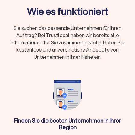
Qualifikation:
Bestellung durch
Wie es funktioniert
Steuerberaterkammer ist Pflicht, Fachberater-
Titel zeigen Spezialisierung
Sie suchen das passende Unternehmen für Ihren
Online oder vor Ort:
Beide Modelle haben
Auftrag? Bei Trustlocal haben wir bereits alle
Vorteile – persönlicher Kontakt oder flexible
Informationen für Sie zusammengestellt. Holen Sie
digitale Zusammenarbeit
kostenlose und unverbindliche Angebote von
Erstgespräch:
Viele Kanzleien bieten 15-20
Unternehmen in Ihrer Nähe ein.
Minuten kostenlos an
Wann brauche ich überhaupt einen
Steuerberater?
Nicht in jeder Situation ist ein Steuerberater zwingend
erforderlich. Für einfache Arbeitnehmer-Steuererklärungen
ohne Zusatzeinkünfte reicht oft die Software ELSTER oder
Finden Sie die besten Unternehmen in Ihrer
ein Lohnsteuerhilfeverein. Ein Steuerberater lohnt sich
Region
besonders, wenn Sie: