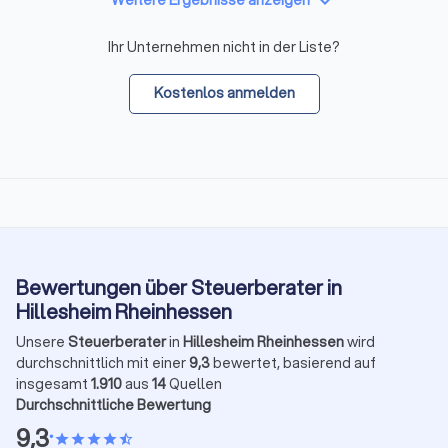
keyboard_arrow_down
Weitere Ergebnisse anzeigen
Ihr Unternehmen nicht in der Liste?
Kostenlos anmelden
Bewertungen über Steuerberater in
Hillesheim Rheinhessen
Unsere
Steuerberater
in
Hillesheim Rheinhessen
wird
durchschnittlich mit einer
9,3
bewertet, basierend auf
insgesamt
1.910
aus
14
Quellen
Durchschnittliche Bewertung
9,3
•
star
star
star
star
star_half