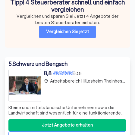
Tipp! 4 Steuerberater schnell und einfach
vergleichen
Vergleichen und sparen Sie! Jetzt 4 Angebote der
besten Steuerberater einholen.
Vergleichen Sie jetzt
5
.
Schwarz und Bengsch
8,8
(23)
Arbeitsbereich Hillesheim Rheinhessen
place
Kleine und mittelständische Unternehmen sowie die
Landwirtschaft sind wesentlich für eine funktionierende
Wirtschaft, die nachhaltig Arbeitsplätze und Wohlstand
schafft. Sie zu erhalten und zu stärken ist eine
Jetzt Angebote erhalten
bedeutende gesellschaftliche Aufgabe, um unsere
bestehende hohe Lebensqualität nachhaltig