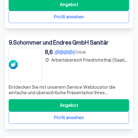
innovative Heizsysteme bis hin zu zukunftsweisenden
Angebot
Solarlösungen. Wir legen großen Wert darauf, dass
unsere Dienstleistungen nicht nur f
Profil ansehen
9
.
Schommer und Endres GmbH Sanitär
8,6
(104)
Arbeitsbereich Friedrichsthal (Saarland)
place
Entdecken Sie mit unserem Service Weblocator die
einfache und übersichtliche Präsentation Ihres
Unternehmens. Wir helfen Ihnen, ein ansprechendes
Firmenprofil auf weblocator.de zu erstellen, das Ihre
Angebot
Stärken und Angebote ins beste Licht rückt. Unsere
Expertise ermöglicht es Ihnen, sich von der Konku
Profil ansehen