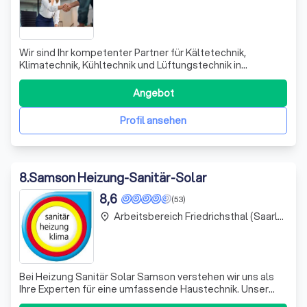
Wir sind Ihr kompetenter Partner für Kältetechnik,
Klimatechnik, Kühltechnik und Lüftungstechnik in
Riegelsberg und darüber hinaus. Mit jahrelanger Erfahrung
bieten wir maßgeschneiderte Lösungen, die auf Ihre
Angebot
individuellen Bedürfnisse abgestimmt sind. Unser
engagiertes Team berät Sie umfassend und e
Profil ansehen
8
.
Samson Heizung-Sanitär-Solar
8,6
(53)
Arbeitsbereich Friedrichsthal (Saarland)
place
Bei Heizung Sanitär Solar Samson verstehen wir uns als
Ihre Experten für eine umfassende Haustechnik. Unser
Angebot reicht von modernen Sanitärinstallationen über