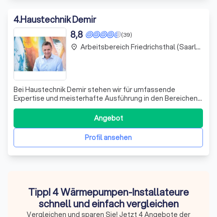
4
.
Haustechnik Demir
8,8
(39)
Arbeitsbereich Friedrichsthal (Saarland)
place
Bei Haustechnik Demir stehen wir für umfassende
Expertise und meisterhafte Ausführung in den Bereichen
Heizung, Sanitär und Elektro. Unser Meisterbetrieb
zeichnet sich durch eine tiefgreifende Verzahnung der
Angebot
Gewerke aus, was eine professionelle und effiziente
Umsetzung Ihrer Projekte ermöglicht. Qua
Profil ansehen
Tipp! 4 Wärmepumpen-Installateure
schnell und einfach vergleichen
Vergleichen und sparen Sie! Jetzt 4 Angebote der