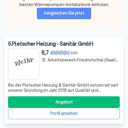
besten Wärmepumpen-Installateure einholen.
Vergleichen Sie jetzt
5
.
Pletscher Heizung - Sanitär GmbH
8,7
(30)
Arbeitsbereich Friedrichsthal (Saarland)
place
Bei der Pletscher Heizung & Sanitär GmbH setzen wir seit
unserer Gründung im Jahr 2018 auf Qualität und
Fachkompetenz im Bereich Heizungs- und Sanitärtechnik.
Unser Team, bestehend aus erfahrenen Fachleuten, wird
Angebot
regelmäßig geschult, um stets auf dem neuesten Stand
der Technik zu sein. Wir bieten Ih
Profil ansehen