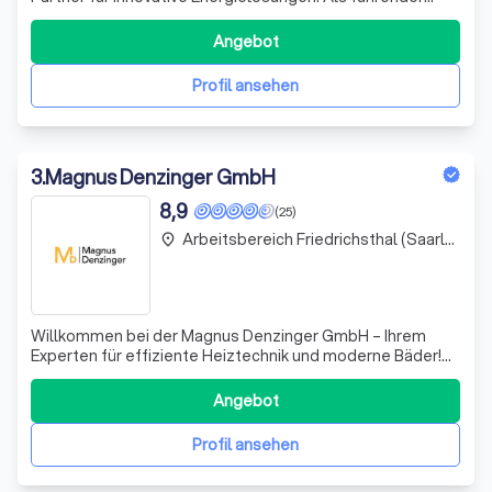
Anbieter von Photovoltaik- und Wärmepumpenmontage
im Bereich Systemverbund und Klimalösungen bieten wir
Angebot
maßgeschneiderte Konzepte für eine nachhaltige und
effiziente Energieversorgung. Unser L
Profil ansehen
3
.
Magnus Denzinger GmbH
8,9
(25)
Arbeitsbereich Friedrichsthal (Saarland)
place
Willkommen bei der Magnus Denzinger GmbH – Ihrem
Experten für effiziente Heiztechnik und moderne Bäder!
Wir kombinieren Tradition mit technischer Innovation, um
Ihnen maßgeschneiderte Lösungen zu bieten, die sowohl
Angebot
nachhaltig als auch effizient sind. Unsere oberste Priorität
ist Ihre Zufriedenheit.
Profil ansehen