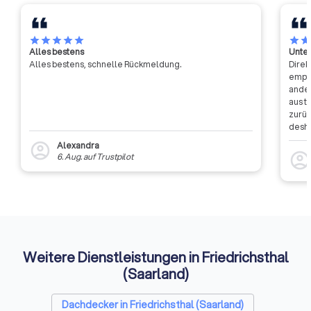
star
star
star
star
star
star
sta
Alles bestens
Unter
Alles bestens, schnelle Rückmeldung.
Direk
empfa
ander
aus t
zurüc
desha
dass 
Alexandra
account_circle
auszu
account_circl
6. Aug.
auf
Trustpilot
weite
Rückm
entsc
Etwas
Auffi
Weitere Dienstleistungen in Friedrichsthal
(Saarland)
Dachdecker in Friedrichsthal (Saarland)