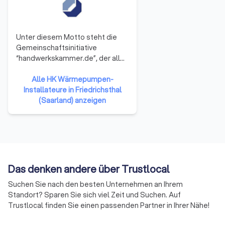
Unter diesem Motto steht die
Gemeinschaftsinitiative
“handwerkskammer.de”, der alle
53 Handwerkskammern
angehören. Sie repräsentieren
Alle HK Wärmepumpen-
damit das gesamte Handwerk in
Installateure in Friedrichsthal
der Bundesrepublik Deutschland.
(Saarland) anzeigen
Die Mitglieder haben sich darauf
verständigt, ihre Ressourcen zu
bündeln und neue Formen der
Zusammenarbeit zu erproben.
Auf diese Weise soll die Arbeit
der Handwerkskammern
Das denken andere über Trustlocal
effizienter und effektiver
Suchen Sie nach den besten Unternehmen an Ihrem
werden.
Standort? Sparen Sie sich viel Zeit und Suchen. Auf
Trustlocal finden Sie einen passenden Partner in Ihrer Nähe!