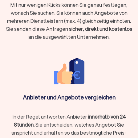
Mit nur wenigen Klicks können Sie genau festlegen,
Wärmepumpe geht. Unsere Monteure stehen Ihnen mit einem
wonach Sie suchen. Sie können auch Angebote von
schnellen und kompetenten Service und Kundendienst zur
Seite.
mehreren Dienstleistern (max. 4) gleichzeitig einholen.
Vertrauen Sie auf Trustlocal, um den richtigen
Sie senden diese Anfragen
sicher, direkt und kostenlos
Fachhandwerker in Friedrichsthal (Saarland) für Ihr
an die ausgewählten Unternehmen.
Wärmepumpe-Projekt zu finden. Nutzen Sie unseren Service
und profitieren Sie von unserem umfangreichen Netzwerk an
Fachbetrieben. Wir stehen Ihnen bei jedem Schritt zur Seite.
Finden Sie heute den besten Wärmepumpe-
Installateur
Warten Sie nicht länger und finden Sie noch heute den
Anbieter und Angebote vergleichen
passenden Wärmepumpen Installateur in Ihrer Nähe. Mit
Trustlocal wird die Suche nach dem richtigen Fachbetrieb
zum Kinderspiel.
In der Regel antworten Anbieter
innerhalb von 24
Stunden.
Sie entscheiden, welches Angebot Sie
anspricht und erhalten so das bestmögliche Preis-