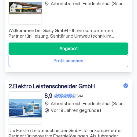
Arbeitsbereich Friedrichsthal (Saarland)
place
Willkommen bei Guisy GmbH – Ihrem kompetenten
Partner für Heizung, Sanitär und Umwelttechnik im
Saarland! Seit fast 50 Jahren stehen wir für
Fachkompetenz, Zuverlässigkeit und innovative Lösungen.
Angebot
Ob Neubau oder Modernisierung, wir bieten Ihnen einen
umfassenden Komplettservice, der von der ersten B
Profil ansehen
2
.
Elektro Leistenschneider GmbH
8,9
(24)
Arbeitsbereich Friedrichsthal (Saarland)
place
Vor 19 Jahren gegründet
timelapse
Die Elektro Leistenschneider GmbH ist Ihr kompetenter
Partner für innovative Energielösungen. Als führender