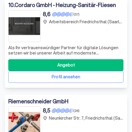
10
.
Cordaro GmbH - Heizung-Sanitär-Fliesen
8,6
(57)
Arbeitsbereich Friedrichsthal (Saarland)
place
Als Ihr vertrauenswürdiger Partner für digitale Lösungen
setzen wir bei unserer Arbeit auf modernste
Technologien und bewährte Methoden. Unser Fokus liegt
auf der Bereitstellung von maßgeschneiderten Lösungen,
Angebot
die auf die spezifischen Bedürfnisse und Ziele unserer
Kunden zugeschnitten sind. Wir sind
Profil ansehen
Riemenschneider GmbH
8,5
(28)
Neunkircher Str. 7, Friedrichsthal (Saarland)
place