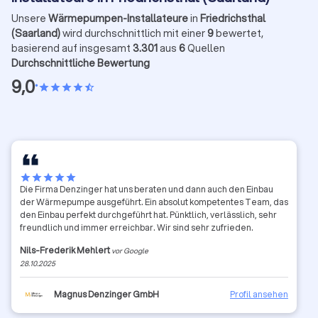
Unsere
Wärmepumpen-Installateure
in
Friedrichsthal
(Saarland)
wird durchschnittlich mit einer
9
bewertet,
basierend auf insgesamt
3.301
aus
6
Quellen
Durchschnittliche Bewertung
9,0
•
star
star
star
star
star_half
star
star
star
star
star
Die Firma Denzinger hat uns beraten und dann auch den Einbau
der Wärmepumpe ausgeführt. Ein absolut kompetentes Team, das
den Einbau perfekt durchgeführt hat. Pünktlich, verlässlich, sehr
freundlich und immer erreichbar. Wir sind sehr zufrieden.
Nils-Frederik Mehlert
vor Google
28.10.2025
Magnus Denzinger GmbH
Profil ansehen