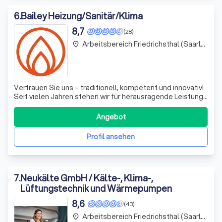
6
.
Bailey Heizung/Sanitär/Klima
8,7
(28)
Arbeitsbereich Friedrichsthal (Saarland)
place
Vertrauen Sie uns – traditionell, kompetent und innovativ!
Seit vielen Jahren stehen wir für herausragende Leistung
und Qualität im Bereich Haustechnik. Unser Unternehmen
hat sich den sich wandelnden Anforderungen des Marktes
Angebot
angepasst und unser Leistungsspektrum kontinuierlich
erweitert, insbesonde
Profil ansehen
7
.
Neukälte GmbH / Kälte-, Klima-,
Lüftungstechnik und Wärmepumpen
8,6
(43)
Arbeitsbereich Friedrichsthal (Saarland)
place