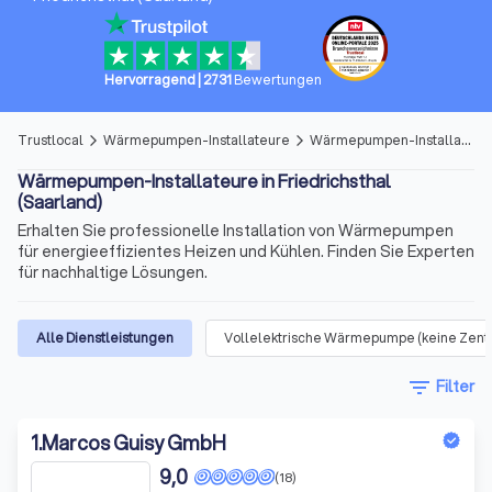
Hervorragend
|
2731
Bewertungen
Trustlocal
Wärmepumpen-Installateure
Wärmepumpen-Installateure in Friedrichsthal (Saarland)
arrow_forward_ios
arrow_forward_ios
Wärmepumpen-Installateure in Friedrichsthal
(Saarland)
Erhalten Sie professionelle Installation von Wärmepumpen
für energieeffizientes Heizen und Kühlen. Finden Sie Experten
für nachhaltige Lösungen.
Alle Dienstleistungen
Vollelektrische Wärmepumpe (keine Zent
filter_list
Filter
1
.
Marcos Guisy GmbH
9,0
(18)