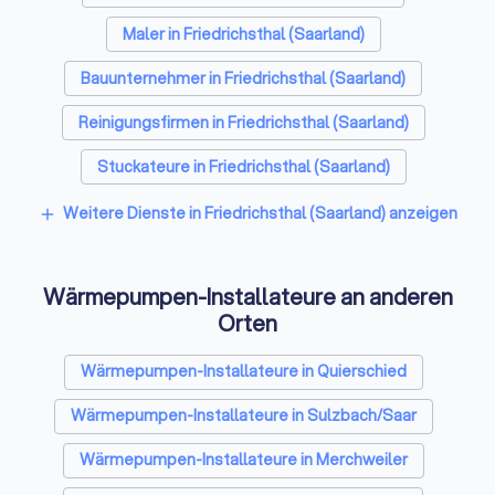
Maler in Friedrichsthal (Saarland)
Bauunternehmer in Friedrichsthal (Saarland)
Reinigungsfirmen in Friedrichsthal (Saarland)
Stuckateure in Friedrichsthal (Saarland)
Spezialisten für Dämmung in Friedrichsthal (Saarland)
Weitere Dienste in Friedrichsthal (Saarland) anzeigen
add
Umzugsunternehmen in Friedrichsthal (Saarland)
Wärmepumpen-Installateure an anderen
Kammerjäger in Friedrichsthal (Saarland)
Orten
Sicherheitstechniker in Friedrichsthal (Saarland)
Wärmepumpen-Installateure in Quierschied
Trockenbauer in Friedrichsthal (Saarland)
Wärmepumpen-Installateure in Sulzbach/Saar
Sanitärinstallateure in Friedrichsthal (Saarland)
Wärmepumpen-Installateure in Merchweiler
Fliesenleger in Friedrichsthal (Saarland)