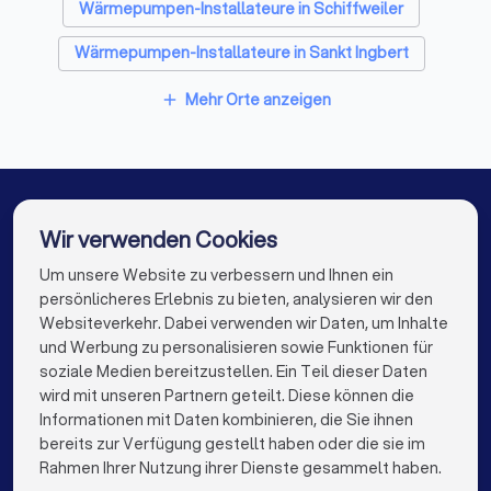
Wärmepumpen-Installateure in Schiffweiler
Fensterbauer in Friedrichsthal (Saarland)
Wärmepumpen-Installateure in Sankt Ingbert
Bodenleger in Friedrichsthal (Saarland)
Wärmepumpen-Installateure in Illingen (Saarland)
Mehr Orte anzeigen
add
Wärmepumpen-Installateure in Neunkirchen/Saar
Wärmepumpen-Installateure in Ottweiler
Wärmepumpen-Installateure in Bexbach
Wir verwenden Cookies
Wärmepumpen-Installateure in Heusweiler
Um unsere Website zu verbessern und Ihnen ein
Die besten Wärmepumpen-Installateure für Sie
persönlicheres Erlebnis zu bieten, analysieren wir den
Wärmepumpen-Installateure in Berlin
Websiteverkehr. Dabei verwenden wir Daten, um Inhalte
info@trustlocal.de
und Werbung zu personalisieren sowie Funktionen für
Wärmepumpen-Installateure in Hamburg
soziale Medien bereitzustellen. Ein Teil dieser Daten
wird mit unseren Partnern geteilt. Diese können die
Wärmepumpen-Installateure in München
Informationen mit Daten kombinieren, die Sie ihnen
bereits zur Verfügung gestellt haben oder die sie im
Wärmepumpen-Installateure in Köln
keyboard_arrow_down
FÜR PRIVATPERSONEN
Rahmen Ihrer Nutzung ihrer Dienste gesammelt haben.