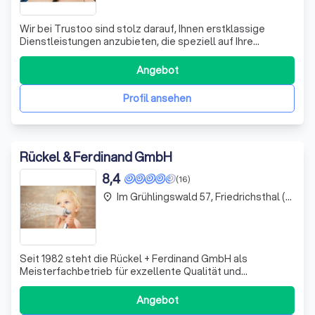
Wir bei Trustoo sind stolz darauf, Ihnen erstklassige
Dienstleistungen anzubieten, die speziell auf Ihre
Bedürfnisse zugeschnitten sind. Unser Team aus
erfahrenen Fachleuten setzt sich leidenschaftlich dafür
Angebot
ein, Lösungen zu bieten, die nicht nur effektiv, sondern
auch innovativ sind. Wir verstehen,
Profil ansehen
Rückel & Ferdinand GmbH
8,4
(16)
Im Grühlingswald 57, Friedrichsthal (Saarland)
place
Seit 1982 steht die Rückel + Ferdinand GmbH als
Meisterfachbetrieb für exzellente Qualität und
Fachkompetenz in den Bereichen Heizungsanlagen,
Sanitär und Fliesenverlegung. Wir bieten unseren Kunden
Angebot
eine umfassende Beratung, Planung und Montage, um