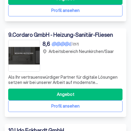
Stärken und Angebote ins beste Licht rückt. Unsere
Expertise ermöglicht es Ihnen, sich von der Konku
Profil ansehen
9
.
Cordaro GmbH - Heizung-Sanitär-Fliesen
8,6
(57)
Arbeitsbereich Neunkirchen/Saar
place
Als Ihr vertrauenswürdiger Partner für digitale Lösungen
setzen wir bei unserer Arbeit auf modernste
Technologien und bewährte Methoden. Unser Fokus liegt
auf der Bereitstellung von maßgeschneiderten Lösungen,
Angebot
die auf die spezifischen Bedürfnisse und Ziele unserer
Kunden zugeschnitten sind. Wir sind
Profil ansehen
10
.
Udo Eckhardt GmbH