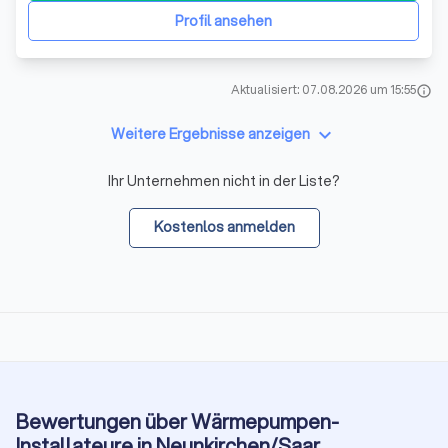
Komponenten vorrätig hab
Profil ansehen
Aktualisiert: 07.08.2026 um 15:55
info
keyboard_arrow_down
Weitere Ergebnisse anzeigen
Ihr Unternehmen nicht in der Liste?
Kostenlos anmelden
Bewertungen über Wärmepumpen-
Installateure in Neunkirchen/Saar