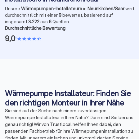
Unsere
Wärmepumpen-Installateure
in
Neunkirchen/Saar
wird
durchschnittlich mit einer
9
bewertet, basierend auf
insgesamt
3.222
aus
6
Quellen
Durchschnittliche Bewertung
9,0
•
star
star
star
star
star_half
Wärmepumpe Installateur: Finden Sie
den richtigen Monteur in Ihrer Nähe
Sie sind auf der Suche nach einem zuverlässigen
Wärmepumpe Installateur in Ihrer Nähe? Dann sind Sie bei uns
genau richtig! Wir von Trustlocal helfen Ihnen dabei, den
passenden Fachbetrieb für Ihre Wärmepumpeninstallation zu
finden. Mit unserem einfachen und unkomplizierten Service