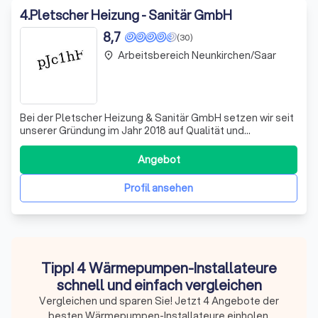
4
.
Pletscher Heizung - Sanitär GmbH
8,7
(30)
Arbeitsbereich Neunkirchen/Saar
place
Bei der Pletscher Heizung & Sanitär GmbH setzen wir seit
unserer Gründung im Jahr 2018 auf Qualität und
Fachkompetenz im Bereich Heizungs- und Sanitärtechnik.
Unser Team, bestehend aus erfahrenen Fachleuten, wird
Angebot
regelmäßig geschult, um stets auf dem neuesten Stand
der Technik zu sein. Wir bieten Ih
Profil ansehen
Tipp! 4 Wärmepumpen-Installateure
schnell und einfach vergleichen
Vergleichen und sparen Sie! Jetzt 4 Angebote der
besten Wärmepumpen-Installateure einholen.