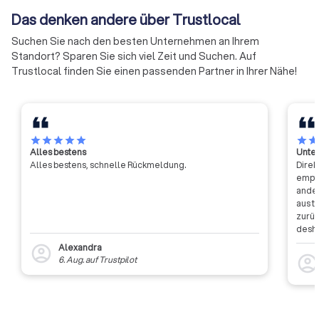
der Handwerkskammern
Das denken andere über Trustlocal
effizienter und effektiver
Suchen Sie nach den besten Unternehmen an Ihrem
werden.
Standort? Sparen Sie sich viel Zeit und Suchen. Auf
Trustlocal finden Sie einen passenden Partner in Ihrer Nähe!
star
star
star
star
star
star
sta
Alles bestens
Unter
Alles bestens, schnelle Rückmeldung.
Direk
empfa
ander
aus t
zurüc
desha
dass 
Alexandra
account_circle
auszu
account_circl
6. Aug.
auf
Trustpilot
weite
Rückm
entsc
Etwas
Auffi