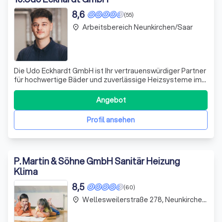
8,6
(55)
Arbeitsbereich Neunkirchen/Saar
place
Die Udo Eckhardt GmbH ist Ihr vertrauenswürdiger Partner
für hochwertige Bäder und zuverlässige Heizsysteme im
Saarpfalz-Kreis. Mit über 20 Jahren Erfahrung in der
Branche setzen wir stets neue Maßstäbe in Service und
Angebot
Qualität. Unser Portfolio umfasst energiesparende
Heizsysteme, industriellen Rohrl
Profil ansehen
P. Martin & Söhne GmbH Sanitär Heizung
Klima
8,5
(60)
Wellesweilerstraße 278, Neunkirchen/Saar
place