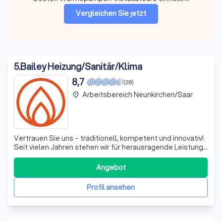
Vergleichen Sie jetzt
5
.
Bailey Heizung/Sanitär/Klima
8,7
(28)
Arbeitsbereich Neunkirchen/Saar
place
Vertrauen Sie uns – traditionell, kompetent und innovativ!
Seit vielen Jahren stehen wir für herausragende Leistung
und Qualität im Bereich Haustechnik. Unser Unternehmen
hat sich den sich wandelnden Anforderungen des Marktes
Angebot
angepasst und unser Leistungsspektrum kontinuierlich
erweitert, insbesonde
Profil ansehen