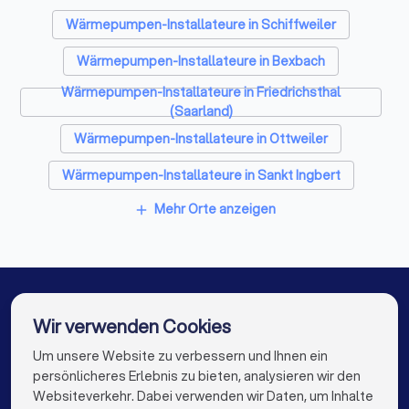
Sicherheitstechniker in Neunkirchen/Saar
Wärmepumpen-Installateure in Schiffweiler
Trockenbauer in Neunkirchen/Saar
Wärmepumpen-Installateure in Bexbach
Sanitärinstallateure in Neunkirchen/Saar
Wärmepumpen-Installateure in Friedrichsthal
Fliesenleger in Neunkirchen/Saar
(Saarland)
Wärmepumpen-Installateure in Ottweiler
Fensterbauer in Neunkirchen/Saar
Wärmepumpen-Installateure in Sankt Ingbert
Bodenleger in Neunkirchen/Saar
Mehr Orte anzeigen
add
Wärmepumpen-Installateure in Merchweiler
Wärmepumpen-Installateure in Sulzbach/Saar
Wärmepumpen-Installateure in Quierschied
Wärmepumpen-Installateure in Illingen (Saarland)
Wir verwenden Cookies
Um unsere Website zu verbessern und Ihnen ein
Die besten Wärmepumpen-Installateure für Sie
Wärmepumpen-Installateure in Homburg
persönlicheres Erlebnis zu bieten, analysieren wir den
Wärmepumpen-Installateure in Berlin
Websiteverkehr. Dabei verwenden wir Daten, um Inhalte
info@trustlocal.de