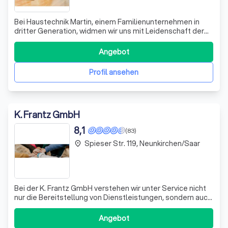
Bei Haustechnik Martin, einem Familienunternehmen in
dritter Generation, widmen wir uns mit Leidenschaft der
Planung und Realisierung Ihrer Traumbäder und bieten
zukunftsweisende, umweltschonende Lösungen in den
Angebot
Bereichen Heizung, Sanitär und Umwelttechnik. Mit einem
engagierten Team von über 25 Fac
Profil ansehen
K. Frantz GmbH
8,1
(83)
Spieser Str. 119, Neunkirchen/Saar
place
Bei der K. Frantz GmbH verstehen wir unter Service nicht
nur die Bereitstellung von Dienstleistungen, sondern auch
eine fortwährende Partnerschaft mit unseren Kunden.
Unser umfangreiches Lager an Ersatzteilen für Heizung
Angebot
und Sanitär garantiert, dass wir stets die wichtigsten