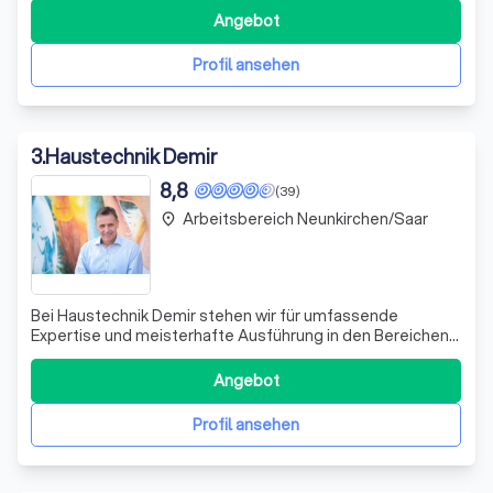
im Bereich Systemverbund und Klimalösungen bieten wir
Angebot
maßgeschneiderte Konzepte für eine nachhaltige und
effiziente Energieversorgung. Unser L
Profil ansehen
3
.
Haustechnik Demir
8,8
(39)
Arbeitsbereich Neunkirchen/Saar
place
Bei Haustechnik Demir stehen wir für umfassende
Expertise und meisterhafte Ausführung in den Bereichen
Heizung, Sanitär und Elektro. Unser Meisterbetrieb
zeichnet sich durch eine tiefgreifende Verzahnung der
Angebot
Gewerke aus, was eine professionelle und effiziente
Umsetzung Ihrer Projekte ermöglicht. Qua
Profil ansehen