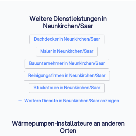
Weitere Dienstleistungen in
Neunkirchen/Saar
Dachdecker in Neunkirchen/Saar
Maler in Neunkirchen/Saar
Bauunternehmer in Neunkirchen/Saar
Reinigungsfirmen in Neunkirchen/Saar
Stuckateure in Neunkirchen/Saar
Spezialisten für Dämmung in Neunkirchen/Saar
Weitere Dienste in Neunkirchen/Saar anzeigen
add
Umzugsunternehmen in Neunkirchen/Saar
Wärmepumpen-Installateure an anderen
Kammerjäger in Neunkirchen/Saar
Orten