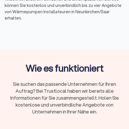
können Sie kostenlos und unverbindlich bis zu vier Angebote
von Wärmepumpen Installateuren in Neunkirchen/Saar
erhalten.
Nachhaltige Energie für Ihr Zuhause in
Neunkirchen/Saar
Eine Wärmepumpe bietet eine effiziente Möglichkeit, Ihr
Zuhause umweltfreundlich zu beheizen. Dazu senken Sie
Wie es funktioniert
auch Ihre Energiekosten. Doch um die volle Leistungsfähigkeit
Ihrer Wärmepumpe zu gewährleisten und von allen Vorteilen
profitieren zu können, ist eine fachgerechte Installation
Sie suchen das passende Unternehmen für Ihren
unerlässlich. Nur ein erfahrener Wärmepumpen Installateur
Auftrag? Bei Trustlocal haben wir bereits alle
kann die optimale Funktion und langfristige Zuverlässigkeit
Ihrer Anlage sicherstellen.
Informationen für Sie zusammengestellt. Holen Sie
Doch wie finden Sie den richtigen Fachbetrieb für Ihre
kostenlose und unverbindliche Angebote von
Wärmepumpe? Unsere Plattform bietet Ihnen die Lösung.
Unternehmen in Ihrer Nähe ein.
Geben Sie einfach Ihre gewünschte Stadt ein und erhalten
Sie eine Liste von qualifizierten Wärmepumpeninstallateuren
in Ihrer Nähe. Sie können sich dann ganz bequem Angebote