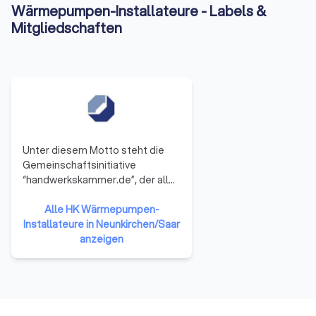
Wärmepumpen-Installateure - Labels &
Mitgliedschaften
Unter diesem Motto steht die
Gemeinschaftsinitiative
“handwerkskammer.de”, der alle
53 Handwerkskammern
angehören. Sie repräsentieren
Alle HK Wärmepumpen-
damit das gesamte Handwerk in
Installateure in Neunkirchen/Saar
der Bundesrepublik Deutschland.
anzeigen
Die Mitglieder haben sich darauf
verständigt, ihre Ressourcen zu
bündeln und neue Formen der
Zusammenarbeit zu erproben.
Auf diese Weise soll die Arbeit