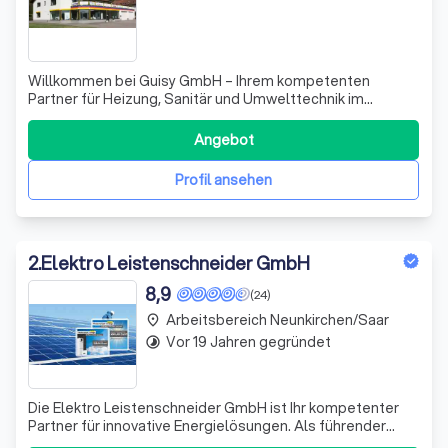
Willkommen bei Guisy GmbH – Ihrem kompetenten
Partner für Heizung, Sanitär und Umwelttechnik im
Saarland! Seit fast 50 Jahren stehen wir für
Fachkompetenz, Zuverlässigkeit und innovative Lösungen.
Angebot
Ob Neubau oder Modernisierung, wir bieten Ihnen einen
umfassenden Komplettservice, der von der ersten B
Profil ansehen
2
.
Elektro Leistenschneider GmbH
8,9
(24)
Arbeitsbereich Neunkirchen/Saar
place
Vor 19 Jahren gegründet
timelapse
Die Elektro Leistenschneider GmbH ist Ihr kompetenter
Partner für innovative Energielösungen. Als führender
Anbieter von Photovoltaik- und Wärmepumpenmontage