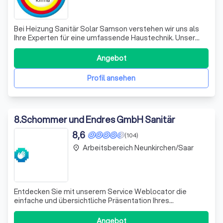
Bei Heizung Sanitär Solar Samson verstehen wir uns als
Ihre Experten für eine umfassende Haustechnik. Unser
Angebot reicht von modernen Sanitärinstallationen über
innovative Heizsysteme bis hin zu zukunftsweisenden
Angebot
Solarlösungen. Wir legen großen Wert darauf, dass
unsere Dienstleistungen nicht nur f
Profil ansehen
8
.
Schommer und Endres GmbH Sanitär
8,6
(104)
Arbeitsbereich Neunkirchen/Saar
place
Entdecken Sie mit unserem Service Weblocator die
einfache und übersichtliche Präsentation Ihres
Unternehmens. Wir helfen Ihnen, ein ansprechendes
Firmenprofil auf weblocator.de zu erstellen, das Ihre
Angebot