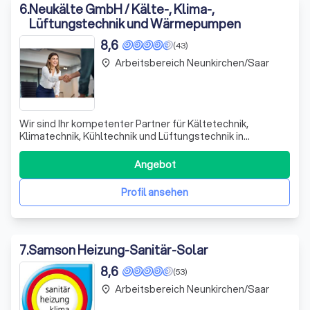
6
.
Neukälte GmbH / Kälte-, Klima-,
Lüftungstechnik und Wärmepumpen
8,6
(43)
Arbeitsbereich Neunkirchen/Saar
place
Wir sind Ihr kompetenter Partner für Kältetechnik,
Klimatechnik, Kühltechnik und Lüftungstechnik in
Riegelsberg und darüber hinaus. Mit jahrelanger Erfahrung
bieten wir maßgeschneiderte Lösungen, die auf Ihre
Angebot
individuellen Bedürfnisse abgestimmt sind. Unser
engagiertes Team berät Sie umfassend und e
Profil ansehen
7
.
Samson Heizung-Sanitär-Solar
8,6
(53)
Arbeitsbereich Neunkirchen/Saar
place