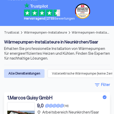
Hervorragend
|
2733
Bewertungen
Trustlocal
Wärmepumpen-Installateure
Wärmepumpen-Installateure in Neunkirchen/Saar
arrow_forward_ios
arrow_forward_ios
Wärmepumpen-Installateure in Neunkirchen/Saar
Erhalten Sie professionelle Installation von Wärmepumpen
für energieeffizientes Heizen und Kühlen. Finden Sie Experten
für nachhaltige Lösungen.
Alle Dienstleistungen
Vollelektrische Wärmepumpe (keine Zent
filter_list
Filter
1
.
Marcos Guisy GmbH
9,0
(18)
Arbeitsbereich Neunkirchen/Saar
place