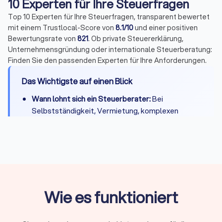
10 Experten für Ihre Steuerfragen
Top 10 Experten für Ihre Steuerfragen, transparent bewertet
mit einem Trustlocal-Score von
8.1/10
und einer positiven
Bewertungsrate von
821
. Ob private Steuererklärung,
Unternehmensgründung oder internationale Steuerberatung:
Finden Sie den passenden Experten für Ihre Anforderungen.
Das Wichtigste auf einen Blick
Wann lohnt sich ein Steuerberater:
Bei
Selbstständigkeit, Vermietung, komplexen
Steuerfragen oder wenn Zeitersparnis die
Kosten übersteigt
Kosten:
Private Steuererklärung 300-800 Euro,
Unternehmen je nach Umfang deutlich mehr
Qualifikation:
Bestellung durch
Steuerberaterkammer ist Pflicht, Fachberater-
Wie es funktioniert
Titel zeigen Spezialisierung
Online oder vor Ort:
Beide Modelle haben