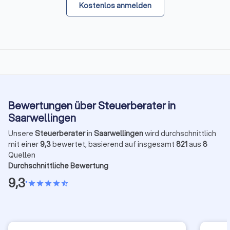
Kostenlos anmelden
Bewertungen über Steuerberater in
Saarwellingen
Unsere
Steuerberater
in
Saarwellingen
wird durchschnittlich
mit einer
9,3
bewertet, basierend auf insgesamt
821
aus
8
Quellen
Durchschnittliche Bewertung
9,3
•
star
star
star
star
star_half