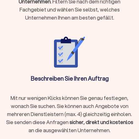
Unternehmen
. Filtern Sie nach dem richtigen
Komplexe steuerliche Sachverhalte vorliegen wie
Fachgebiet und wählen Sie selbst, welches
Auslandseinkünfte, Erbschaften oder Beteiligungen
Unternehmen Ihnen am besten gefällt.
Laufende Buchhaltung, Jahresabschlüsse oder
Umsatzsteuervoranmeldungen benötigen
Steueroptimierung und proaktive Gestaltungsberatung
gewünscht sind
Als Faustregel gilt: Wenn die mögliche Steuerersparnis oder
Zeitersparnis die Kosten übersteigt, ist die Investition
sinnvoll.
Beschreiben Sie Ihren Auftrag
Steuerberater vor Ort oder digital wählen?
Moderne Steuerberatung findet längst nicht mehr nur im
Mit nur wenigen Klicks können Sie genau festlegen,
klassischen Büro statt. Digitale Kanzleien bieten ihre
wonach Sie suchen. Sie können auch Angebote von
Dienstleistungen vollständig online an, von der
mehreren Dienstleistern (max. 4) gleichzeitig einholen.
Belegübermittlung bis zur Videoberatung. Beide Modelle
Sie senden diese Anfragen
sicher, direkt und kostenlos
haben Vorzüge:
an die ausgewählten Unternehmen.