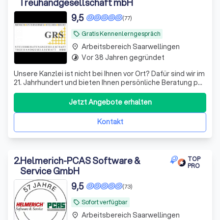
Treuhandgesellschaft mbH
9,5
(77)
Gratis Kennenlerngespräch
local_offer
Arbeitsbereich Saarwellingen
place
Vor 38 Jahren gegründet
timelapse
Unsere Kanzlei ist nicht bei Ihnen vor Ort? Dafür sind wir im
21. Jahrhundert und bieten Ihnen persönliche Beratung per
Video, WhatsApp und anderen Medien - wir sehen uns!
Datenaustausch - digital
Jetzt Angebote erhalten
Kontakt
2
.
Helmerich-PCAS Software &
TOP
PRO
Service GmbH
9,5
(73)
Sofort verfügbar
local_offer
Arbeitsbereich Saarwellingen
place