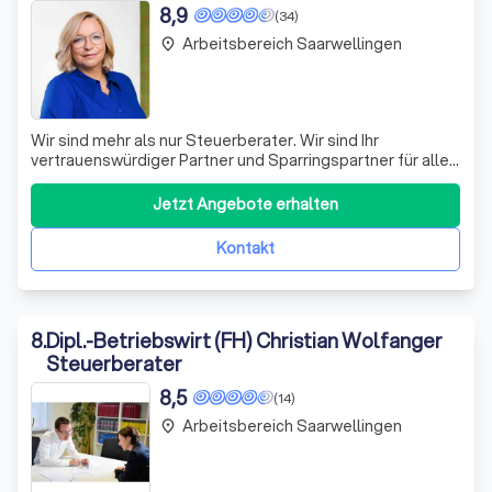
8,9
(34)
Arbeitsbereich Saarwellingen
place
Wir sind mehr als nur Steuerberater. Wir sind Ihr
vertrauenswürdiger Partner und Sparringspartner für alle
Ihre unternehmerischen und finanziellen Vorhaben. Ob es
sich um Vermögensplanung, Krisenmanagement,
Jetzt Angebote erhalten
Existenzgründung, Unternehmensnachfolge, Coaching,
Controlling oder Bank-Rating handelt, wir
Kontakt
8
.
Dipl.-Betriebswirt (FH) Christian Wolfanger
Steuerberater
8,5
(14)
Arbeitsbereich Saarwellingen
place