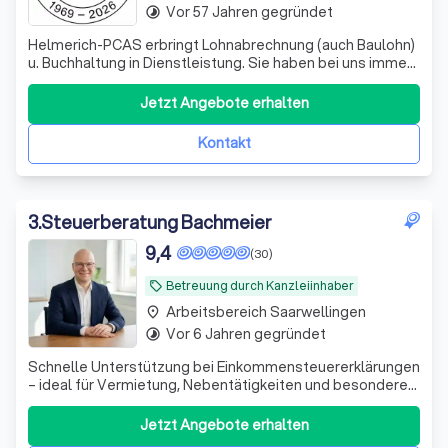
Vor 57 Jahren gegründet
timelapse
Helmerich-PCAS erbringt Lohnabrechnung (auch Baulohn)
u. Buchhaltung in Dienstleistung. Sie haben bei uns immer
einen festen Ansprechpartner, den Sie per Telefon,
Telefax oder eMail erreichen können.
Jetzt Angebote erhalten
Kontakt
3
.
Steuerberatung Bachmeier
9,4
(30)
Betreuung durch Kanzleiinhaber
local_offer
Arbeitsbereich Saarwellingen
place
Vor 6 Jahren gegründet
timelapse
Schnelle Unterstützung bei Einkommensteuererklärungen
– ideal für Vermietung, Nebentätigkeiten und besondere
private Situationen. Persönlich und unkompliziert.
Jetzt Angebote erhalten