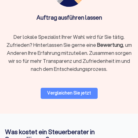
DSGVO-konforme Datenverarbeitung und die
Nutzung sicherer Software wie DATEV
Unternehmen online. Die Qualifikation ist essentiell –
Auftrag ausführen lassen
auch ein Online-Steuerberater muss von der
Steuerberaterkammer bestellt sein.
Der lokale Spezialist Ihrer Wahl wird für Sie tätig.
Zufrieden? Hinterlassen Sie gerne eine
Bewertung
, um
Auf Trustlocal finden Sie beide Varianten übersichtlich
Anderen Ihre Erfahrung mitzuteilen. Zusammen sorgen
dargestellt, sodass Sie selbst entscheiden können, was
wir so für mehr Transparenz und Zufriedenheit im und
besser zu Ihnen passt. Nutzen Sie unsere Filterfunktion, um
nach dem Entscheidungsprozess.
gezielt nach lokalen Beratern in Saarwellingen oder digitalen
Kanzleien zu suchen.
Vergleichen Sie jetzt
Woran Sie einen guten Steuerberater
erkennen
Nicht nur die fachliche Qualifikation zählt, sondern auch die
Art der Zusammenarbeit. Ein guter Steuerberater zeichnet
sich durch mehrere Merkmale aus:
Was kostet ein Steuerberater in
Qualifikation und Spezialisierung:
Die Bestellung durch die