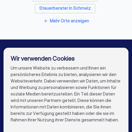
Steuerberater in Schmelz
✓
Wie berechnen Sie Ihr Honorar - nach StBVV,
Pauschalpreise oder Stundensätze?
Steuerberater in Püttlingen
Mehr Orte anzeigen
add
✓
Wie schnell reagieren Sie in der Regel auf
Steuerberater in Lebach
Anfragen?
Steuerberater in Riegelsberg
✓
Gibt es eine Vertretung bei Urlaub oder
Steuerberater in Völklingen
Wir verwenden Cookies
Krankheit?
Steuerberater in Überherrn
Steuerberater in Berlin
Um unsere Website zu verbessern und Ihnen ein
Die besten Steuerberater für Sie
persönlicheres Erlebnis zu bieten, analysieren wir den
Steuerberater in Hamburg
Websiteverkehr. Dabei verwenden wir Daten, um Inhalte
info@trustlocal.de
und Werbung zu personalisieren sowie Funktionen für
Steuerberater in München
Steuerberater in Köln
Diese Unterlagen sollten Sie mitbringen
soziale Medien bereitzustellen. Ein Teil dieser Daten
wird mit unseren Partnern geteilt. Diese können die
Steuerberater in Frankfurt am Main
Letzte Steuerbescheide
Informationen mit Daten kombinieren, die Sie ihnen
Übersicht über Einkunftsarten (Mieten, Kapitalerträge etc.)
bereits zur Verfügung gestellt haben oder die sie im
Steuerberater in Stuttgart
keyboard_arrow_down
FÜR PRIVATPERSONEN
Rahmen Ihrer Nutzung ihrer Dienste gesammelt haben.
Liste offener steuerlicher Fragen
Steuerberater in Düsseldorf
keyboard_arrow_down
FÜR FIRMEN
Bei Selbstständigen: Gewinnermittlung des Vorjahres