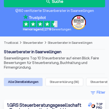
Suche
search
80 verifizierte Steuerberater in Saarwellingen
verified_user
Hervorragend
|
2719
Bewertungen
Trustlocal
Steuerberater
Steuerberater in Saarwellingen
arrow_forward_ios
arrow_forward_ios
Steuerberater in Saarwellingen
Saarwellingens Top 10 Steuerberater auf einen Blick. Faire
Bewertungen für Steuerberatung, Buchhaltung und
Firmengründung.
Alle Dienstleistungen
Steuererklärung
(
56
)
Steuerberat
filter_list
Filter
1
.
GRS Steuerberatungsgesellschaft
TOP
PRO