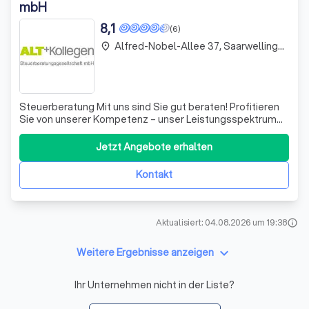
mbH
8,1
(6)
Alfred-Nobel-Allee 37, Saarwellingen
place
Steuerberatung Mit uns sind Sie gut beraten! Profitieren
Sie von unserer Kompetenz – unser Leistungsspektrum
ist groß: Laufende Steuerberatung -Steuerplanung zur
Senkung der Steuerbelastung -Laufende Buchhaltung
Jetzt Angebote erhalten
und Lohnbuchführung -Erstellung von Jahresabschlüssen:
Bilanz bzw. Einnahmen/Ausgaben-
Kontakt
Aktualisiert: 04.08.2026 um 19:38
info
keyboard_arrow_down
Weitere Ergebnisse anzeigen
Ihr Unternehmen nicht in der Liste?