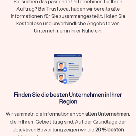
Sie suchen das passende Unternehmen für Ihren
Vorteile – persönlicher Kontakt oder flexible
Auftrag? Bei Trustlocal haben wir bereits alle
digitale Zusammenarbeit
Informationen für Sie zusammengestellt. Holen Sie
Erstgespräch:
Viele Kanzleien bieten 15-20
kostenlose und unverbindliche Angebote von
Minuten kostenlos an
Unternehmen in Ihrer Nähe ein.
Wann brauche ich überhaupt einen
Steuerberater?
Nicht in jeder Situation ist ein Steuerberater zwingend
erforderlich. Für einfache Arbeitnehmer-Steuererklärungen
ohne Zusatzeinkünfte reicht oft die Software ELSTER oder
ein Lohnsteuerhilfeverein. Ein Steuerberater lohnt sich
Finden Sie die besten Unternehmen in Ihrer
besonders, wenn Sie:
Region
Selbstständig, freiberuflich tätig sind oder ein
Wir sammeln die Informationen von
allen Unternehmen
,
Unternehmen führen
die in Ihrem Gebiet tätig sind. Auf der Grundlage der
Einkünfte aus Vermietung, Kapitalvermögen oder anderen
objektiven Bewertung zeigen wir die
20 % besten
Einkunftsarten haben