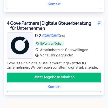
Kontakt
4
.
Cove Partners | Digitale Steuerberatung
für Unternehmen
9,2
(16)
Sofort verfügbar
local_offer
Arbeitsbereich Saarwellingen
place
Vor 1 Jahr gegründet
timelapse
Cove ist eine digitale Steuerberatungskanzlei für
Unternehmen. Wir betreuen vor allem digital arbeitende
Kapitalgesellschaften – GmbH, UG und AG – mit laufender
Finanzbuchhaltung, Umsatzsteuervoranmeldungen,
Jetzt Angebote erhalten
Jahresabschlüssen, Steuererklärungen und
Lohnbuchhaltung. Unsere Arbeitsweise ist konsequen
Kontakt