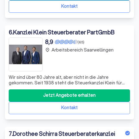
Kontakt
6
.
Kanzlei Klein Steuerberater PartGmbB
8,9
(65)
Arbeitsbereich Saarwellingen
place
Wir sind über 80 Jahre alt, aber nicht in die Jahre
gekommen. Seit 1938 steht die Steuerkanzlei Klein für
Kontinuität und Zuverlässigkeit auf dem Gebiet der
steuerlichen und wirtschaftlichen Beratung, von welcher
Jetzt Angebote erhalten
unsere Mandanten bereits in der 3. Generation profitieren
können. Wir sind eine hochmod
Kontakt
7
.
Dorothee Schirra Steuerberaterkanzlei