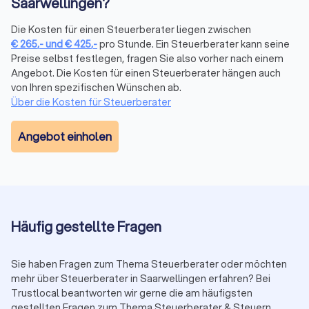
Saarwellingen?
Steuerberaterkammer ist die Grundvoraussetzung. Darüber
hinaus verfügen manche Berater über Zusatzqualifikationen
Die Kosten für einen Steuerberater liegen zwischen
als Fachberater, etwa für Internationales Steuerrecht,
€
265
,-
und
€
425
,-
pro Stunde. Ein Steuerberater kann seine
Unternehmensnachfolge oder spezifische Branchen. Prüfen
Preise selbst festlegen, fragen Sie also vorher nach einem
Sie, ob eine Spezialisierung zu Ihrer Situation passt.
Angebot. Die Kosten für einen Steuerberater hängen auch
Trustlocal zeigt Ihnen in den Profilen transparent, welche
von Ihren spezifischen Wünschen ab.
Qualifikationen und Schwerpunkte jede Kanzlei mitbringt.
Über die Kosten für Steuerberater
Proaktive Beratung statt reiner Abwicklung:
Ein guter Berater
kommt mit Vorschlägen auf Sie zu, weist auf Fristen hin und
Angebot einholen
zeigt Gestaltungsmöglichkeiten auf. Eine reine Abwicklung
ohne strategische Hinweise reicht bei komplexen Mandaten
nicht aus.
Transparente Kommunikation:
Verständliche Erklärungen
ohne unnötiges Fachchinesisch, klare Aussagen zu Kosten
und realistische Einschätzungen zu Ihrer Steuersituation
Häufig gestellte Fragen
schaffen Vertrauen.
Digitalisierung und Erreichbarkeit:
Moderne Arbeitsweise mit
Sie haben Fragen zum Thema Steuerberater oder möchten
digitaler Belegübermittlung, zeitgemäßer Software und
mehr über Steuerberater in Saarwellingen erfahren? Bei
angemessene Reaktionszeit auf Anfragen erleichtern die
Trustlocal beantworten wir gerne die am häufigsten
Zusammenarbeit erheblich.
gestellten Fragen zum Thema Steuerberater & Steuern.