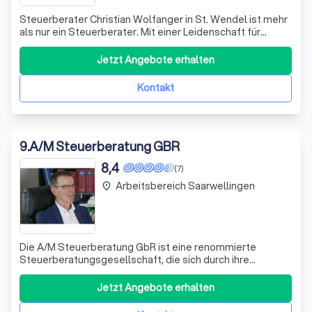
Steuerberater Christian Wolfanger in St. Wendel ist mehr
als nur ein Steuerberater. Mit einer Leidenschaft für
Steuern und Menschen, die bis in die späten 90er Jahre
zurückreicht, hat Christian Wolfanger seine Karriere in
Jetzt Angebote erhalten
internationalen Unternehmen und Kanzleien begonnen,
bevor er sich entschied, s
Kontakt
9
.
A/M Steuerberatung GBR
8,4
(7)
Arbeitsbereich Saarwellingen
place
Die A/M Steuerberatung GbR ist eine renommierte
Steuerberatungsgesellschaft, die sich durch ihre
Expertise und ihren engagierten Service auszeichnet.
Vertreten durch Julian Armand und Bernhard Model, sind
Jetzt Angebote erhalten
wir stolz darauf, unseren Kunden eine umfassende
Palette von Dienstleistungen anzubieten. Unser