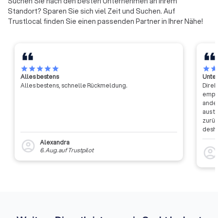
Suchen Sie nach den besten Unternehmen an Ihrem
Standort? Sparen Sie sich viel Zeit und Suchen. Auf
Trustlocal finden Sie einen passenden Partner in Ihrer Nähe!
star
star
star
star
star
star
sta
Alles bestens
Unter
Alles bestens, schnelle Rückmeldung.
Direk
empfa
ander
aus t
zurüc
desha
dass 
Alexandra
account_circle
auszu
account_circl
6. Aug.
auf
Trustpilot
weite
Rückm
entsc
Etwas
Auffi