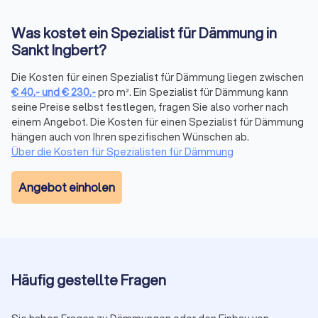
oder Rollladenkästen, kann ebenfalls dazu beitragen,
die Energieeffizienz zu verbessern. Eine professionelle
Was kostet ein Spezialist für Dämmung in
Beratung kann Ihnen helfen, die besten Fenster für Ihr
Sankt Ingbert?
Zuhause auszuwählen und eine effektive
Wärmedämmung zu gewährleisten.
Die Kosten für einen Spezialist für Dämmung liegen zwischen
Akustikdecken: Akustikdecken sind speziell entwickelte
€
40
,-
und
€
230
,-
pro m². Ein Spezialist für Dämmung kann
Deckensysteme, die den Schall absorbieren und die
seine Preise selbst festlegen, fragen Sie also vorher nach
Raumakustik verbessern. Sie sind ideal für Büros,
einem Angebot. Die Kosten für einen Spezialist für Dämmung
Konferenzräume und Wohnräume.
hängen auch von Ihren spezifischen Wünschen ab.
Schalldämmende Trennwände: Schalldämmende
Über die Kosten für Spezialisten für Dämmung
Trennwände sind eine effektive Methode zur
Reduzierung von Lärmübertragung zwischen Räumen.
Angebot einholen
Sie sind in verschiedenen Ausführungen erhältlich und
können an die spezifischen Anforderungen angepasst
werden.
Schalldämmende Bodenbeläge: Schalldämmende
Bodenbeläge wie Teppiche, Teppichböden und
Korkböden helfen, den Schall zu absorbieren und die
Häufig gestellte Fragen
Geräuschübertragung zu reduzieren.