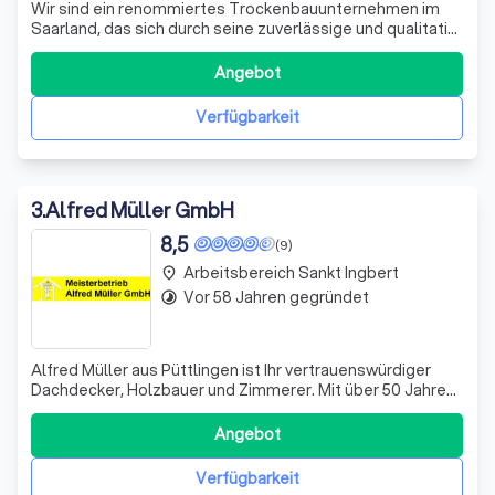
Wir sind ein renommiertes Trockenbauunternehmen im
Saarland, das sich durch seine zuverlässige und qualitativ
hochwertige Arbeit auszeichnet. Unser Einzugsgebiet
erstreckt sich über das gesamte Saarland und darüber
Angebot
hinaus, dank unserer guten Autobahnanbindung. Wir sind
stets bereit, zu Ihnen zu reis
Verfügbarkeit
3
.
Alfred Müller GmbH
8,5
(9)
Arbeitsbereich Sankt Ingbert
place
Vor 58 Jahren gegründet
timelapse
Alfred Müller aus Püttlingen ist Ihr vertrauenswürdiger
Dachdecker, Holzbauer und Zimmerer. Mit über 50 Jahren
Erfahrung im Dach- und Holzbau, zeichnen wir uns durch
erstklassige Arbeit und Zuverlässigkeit aus. Ob Neubau
Angebot
oder Sanierung, wir bieten eine Vielzahl von Möglichkeiten
und Materialien für
Verfügbarkeit