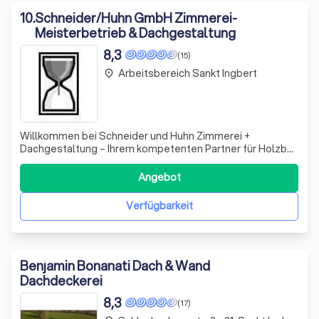
10
.
Schneider/Huhn GmbH Zimmerei-
Meisterbetrieb & Dachgestaltung
8,3
(15)
Arbeitsbereich Sankt Ingbert
place
Willkommen bei Schneider und Huhn Zimmerei +
Dachgestaltung – Ihrem kompetenten Partner für Holzbau
und Zimmererarbeiten in Weselberg und darüber hinaus!
Wir zeichnen uns durch unsere langjährige Erfahrung und
Angebot
unser handwerkliches Können aus, das wir in zahlreichen
Projekten von Mannheim bis Saarbrü
Verfügbarkeit
Benjamin Bonanati Dach & Wand
Dachdeckerei
8,3
(17)