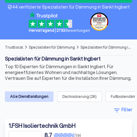
44 verifizierte Spezialisten für Dämmung in Sankt Ingbert
verified_user
Hervorragend
|
2733
Bewertungen
Trustlocal
Spezialisten für Dämmung
Spezialisten für Dämmung in Sankt Ingbert
arrow_forward_ios
arrow_forward_ios
Spezialisten für Dämmung in Sankt Ingbert
Top 10 Experten für Dämmungen in Sankt Ingbert. Für
energieeffizientes Wohnen und nachhaltige Lösungen.
Vertrauen Sie auf Experten für die Installation Ihrer Dämmung.
Alle Dienstleistungen
Dachisolierung
(
26
)
Fußbodendäm
filter_list
Filter
1
.
FSH Isoliertechnik GmbH
8,7
(9)