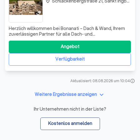
Schlackenbergstraße 21, Sankt Ingbert
place
Herzlich willkommen bei Bonanati – Dach & Wand, Ihrem
zuverlässigen Partner für alle Dach- und
Wandbedürfnisse in St. Ingbert und Umgebung! Als junges
und proaktives Unternehmen haben wir uns auf die
Angebot
Bereiche Dach und Wand spezialisiert. Unser Team aus
erfahrenen Handwerkern arbeitet mit Leidenschaf
Verfügbarkeit
Aktualisiert: 08.08.2026 um 10:04
info
keyboard_arrow_down
Weitere Ergebnisse anzeigen
Ihr Unternehmen nicht in der Liste?
Kostenlos anmelden