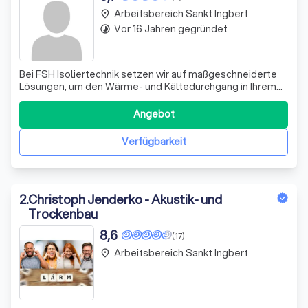
Arbeitsbereich Sankt Ingbert
place
Vor 16 Jahren gegründet
timelapse
Bei FSH Isoliertechnik setzen wir auf maßgeschneiderte
Lösungen, um den Wärme- und Kältedurchgang in Ihrem
Gebäude effektiv zu reduzieren. Wir begleiten Sie von der
präzisen Berechnung der Dämmschichtdicke über die
Angebot
Auswahl der optimalen Isoliermaterialien bis hin zur
fachgerechten Installation und I
Verfügbarkeit
2
.
Christoph Jenderko - Akustik- und
Trockenbau
8,6
(17)
Arbeitsbereich Sankt Ingbert
place