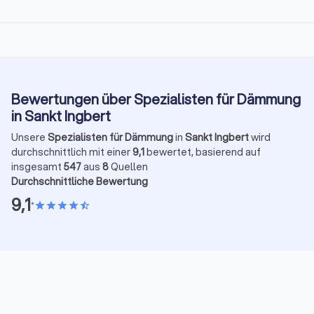
Bewertungen über Spezialisten für Dämmung
in Sankt Ingbert
Unsere
Spezialisten für Dämmung
in
Sankt Ingbert
wird
durchschnittlich mit einer
9,1
bewertet, basierend auf
insgesamt
547
aus
8
Quellen
Durchschnittliche Bewertung
9,1
•
star
star
star
star
star_half