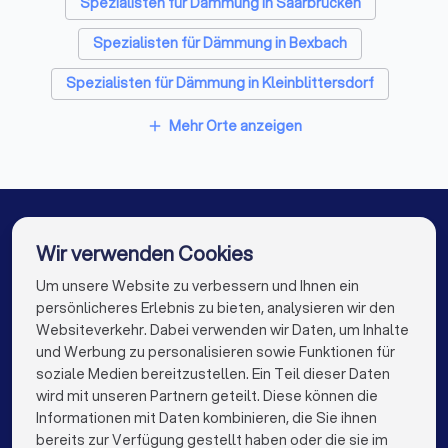
Fliesenleger in Sankt Ingbert
Spezialisten für Dämmung in Saarbrücken
Fensterbauer in Sankt Ingbert
Spezialisten für Dämmung in Bexbach
Bodenleger in Sankt Ingbert
Spezialisten für Dämmung in Kleinblittersdorf
Spezialisten für Dämmung in Heusweiler
Mehr Orte anzeigen
add
Spezialisten für Dämmung in Püttlingen
Spezialisten für Dämmung in Homburg
Spezialisten für Dämmung in Eppelborn
Wir verwenden Cookies
Spezialisten für Dämmung in Zweibrücken
Um unsere Website zu verbessern und Ihnen ein
Die besten Spezialisten für Dämmung für Sie
persönlicheres Erlebnis zu bieten, analysieren wir den
Spezialisten für Dämmung in Berlin
Websiteverkehr. Dabei verwenden wir Daten, um Inhalte
info@trustlocal.de
und Werbung zu personalisieren sowie Funktionen für
Spezialisten für Dämmung in Hamburg
soziale Medien bereitzustellen. Ein Teil dieser Daten
wird mit unseren Partnern geteilt. Diese können die
Spezialisten für Dämmung in München
Informationen mit Daten kombinieren, die Sie ihnen
bereits zur Verfügung gestellt haben oder die sie im
Spezialisten für Dämmung in Köln