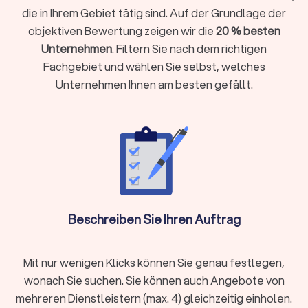
Schlussbeschichtung aufgetragen, um die Fassade zu
die in Ihrem Gebiet tätig sind. Auf der Grundlage der
schützen und ihr ein ästhetisches Finish zu verleihen.
objektiven Bewertung zeigen wir die
20 % besten
EPS Dämmung: Expandiertes Polystyrol (EPS) ist ein
Unternehmen
. Filtern Sie nach dem richtigen
leichtes und preisgünstiges Dämmmaterial, das sich gut
Fachgebiet und wählen Sie selbst, welches
für die Fassadendämmung eignet. Es ist einfach zu
installieren und bietet gute Dämmwerte.
Unternehmen Ihnen am besten gefällt.
Mineralwolle Dämmung: Mineralwolle ist
feuerbeständig, schalldämmend und bietet eine
ausgezeichnete Wärmedämmung. Sie eignet sich gut
für die Fassadendämmung und ist langlebig.
Holzfaser Dämmung: Holzfaserdämmung ist eine
umweltfreundliche Option für die Fassadendämmung.
Sie besteht aus natürlichen Holzfasern und bietet eine
gute Wärmedämmung sowie Feuchtigkeitsregulierung.
Beschreiben Sie Ihren Auftrag
Dämmung für Dach und Dachboden
Mit nur wenigen Klicks können Sie genau festlegen,
Ein gut isoliertes Dach hilft, Wärmeverluste zu reduzieren und
den Wohnkomfort zu verbessern. Beim Einbau der
wonach Sie suchen. Sie können auch Angebote von
Dachdämmung müssen zunächst eventuell vorhandene
mehreren Dienstleistern (max. 4) gleichzeitig einholen.
Dämmmaterialien entfernt werden. Danach werden die