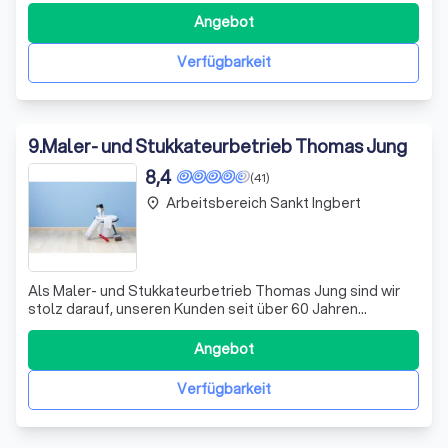
Erfahrung und unserem Engagement für Qualität und
Angebot
Kundenzufriedenheit haben wir uns einen Namen in der
Branche gemacht. Wir sind stolz
Verfügbarkeit
9
.
Maler- und Stukkateurbetrieb Thomas Jung
8,4
(41)
Arbeitsbereich Sankt Ingbert
place
Als Maler- und Stukkateurbetrieb Thomas Jung sind wir
stolz darauf, unseren Kunden seit über 60 Jahren
hochwertige Maler- und Lackierarbeiten zu bieten. Unser
Familienbetrieb in zweiter Generation hat sich auf eine
Angebot
Vielzahl von Dienstleistungen spezialisiert, darunter Putz-
und Stukkateurarbeiten, B
Verfügbarkeit