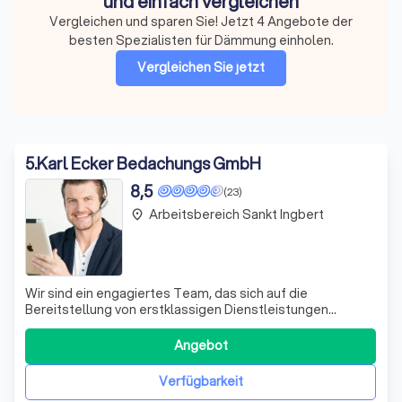
und einfach vergleichen
Vergleichen und sparen Sie! Jetzt 4 Angebote der
besten Spezialisten für Dämmung einholen.
Vergleichen Sie jetzt
5
.
Karl Ecker Bedachungs GmbH
8,5
(23)
Arbeitsbereich Sankt Ingbert
place
Wir sind ein engagiertes Team, das sich auf die
Bereitstellung von erstklassigen Dienstleistungen
spezialisiert hat. Mit unserer Expertise und unserem
Engagement für Qualität setzen wir uns von unseren
Angebot
Mitbewerbern ab. Wir sind stolz darauf, unseren Kunden
maßgeschneiderte Lösungen anzubieten, die i
Verfügbarkeit