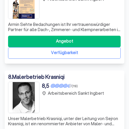
Armin Sehte Bedachungen ist Ihr vertrauenswürdiger
Partner für alle Dach-, Zimmerer- und Klempnerarbeiten in
Neunkirchen und im gesamten Saarland. Mit über 30
Jahren Erfahrung im Handwerk und einem engagierten
Angebot
Team, das sich durch Fachkompetenz und Leidenschaft
auszeichnet, bieten wir Ihnen ein umfa
Verfügbarkeit
8
.
Malerbetrieb Krasniqi
8,5
(19)
Arbeitsbereich Sankt Ingbert
place
Unser Malerbetrieb Krasniqi, unter der Leitung von Sejron
Krasniqi, ist ein renommierter Anbieter von Maler- und
Lackiererdienstleistungen. Mit unserer langjährigen