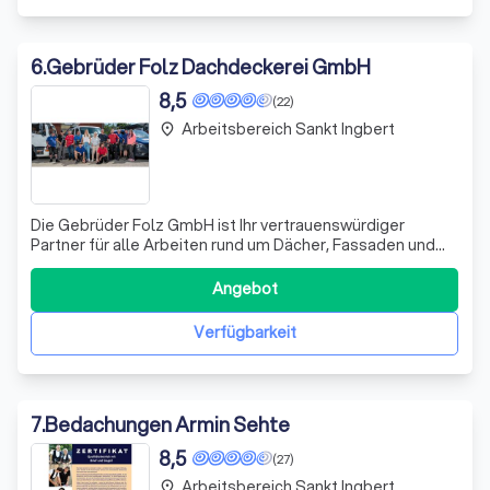
6
.
Gebrüder Folz Dachdeckerei GmbH
8,5
(22)
Arbeitsbereich Sankt Ingbert
place
Die Gebrüder Folz GmbH ist Ihr vertrauenswürdiger
Partner für alle Arbeiten rund um Dächer, Fassaden und
Gebäude. Mit über 50 Jahren Erfahrung und in der dritten
Generation sind wir Experten für Dacharbeiten an Steil-
Angebot
und Flachdächern, Wandbekleidungen,
Balkonsanierungen, Spenglerarbeiten, Dachsanie
Verfügbarkeit
7
.
Bedachungen Armin Sehte
8,5
(27)
Arbeitsbereich Sankt Ingbert
place