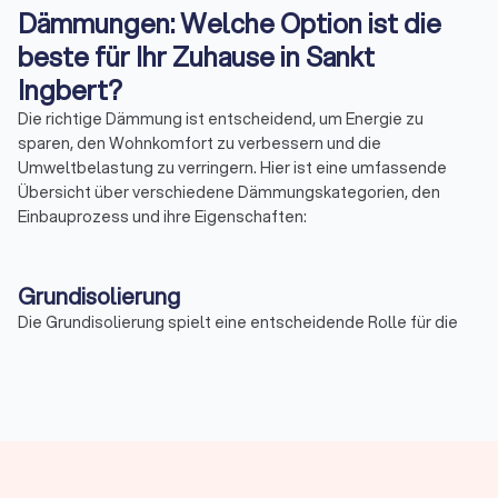
Dämmungen: Welche Option ist die
beste für Ihr Zuhause in Sankt
Ingbert?
Die richtige Dämmung ist entscheidend, um Energie zu
sparen, den Wohnkomfort zu verbessern und die
Umweltbelastung zu verringern. Hier ist eine umfassende
Übersicht über verschiedene Dämmungskategorien, den
Einbauprozess und ihre Eigenschaften:
Grundisolierung
Die Grundisolierung spielt eine entscheidende Rolle für die
Energieeffizienz Ihres Gebäudes in Sankt Ingbert. Eine
unzureichend isolierte Bodenplatte kann zu erheblichen
Wärmeverlusten führen. Um dies zu verhindern, wird die
Grundisolierung verwendet, um den Wärmeverlust durch den
Boden zu minimieren. Dafür werden spezielle
Dämmmaterialien, wie beispielsweise EPS oder XPS,
unterhalb der Bodenplatte angebracht. Diese Materialien