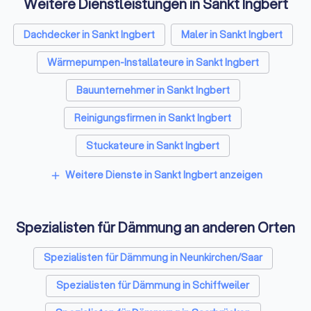
Weitere Dienstleistungen in Sankt Ingbert
Dachdecker in Sankt Ingbert
Maler in Sankt Ingbert
Wärmepumpen-Installateure in Sankt Ingbert
Bauunternehmer in Sankt Ingbert
Reinigungsfirmen in Sankt Ingbert
Stuckateure in Sankt Ingbert
Umzugsunternehmen in Sankt Ingbert
Weitere Dienste in Sankt Ingbert anzeigen
add
Kammerjäger in Sankt Ingbert
Spezialisten für Dämmung an anderen Orten
Sicherheitstechniker in Sankt Ingbert
Trockenbauer in Sankt Ingbert
Spezialisten für Dämmung in Neunkirchen/Saar
Sanitärinstallateure in Sankt Ingbert
Spezialisten für Dämmung in Schiffweiler