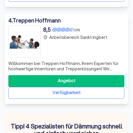
4
.
Treppen Hoffmann
8,5
(28)
Arbeitsbereich Sankt Ingbert
place
Willkommen bei Treppen Hoffmann, Ihrem Experten für
hochwertige Innentüren und Treppenlösungen! Wir
verstehen, dass massive Innentüren nicht nur funktionale
Elemente sind, sondern auch stilvolle Möbelstücke, die
Angebot
eine einladende Atmosphäre in Ihr Zuhause bringen.
Unsere vielfältigen Gestaltungsmöglic
Verfügbarkeit
Tipp! 4 Spezialisten für Dämmung schnell