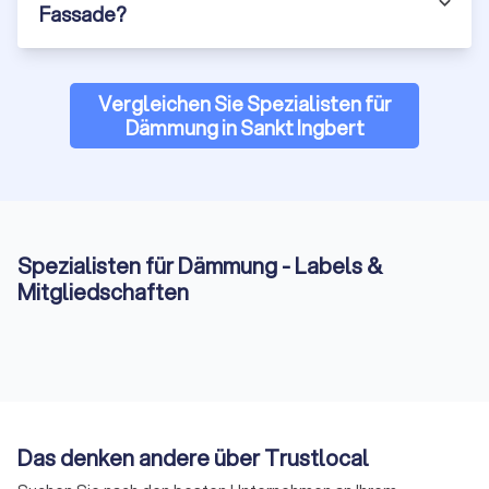
Glaswolle, Steinwolle oder Polyurethanschaum können
Fassade?
für die Dämmung der obersten Geschossdecke
verwendet werden.
Die Auswahl der richtigen Dämmung hängt von verschiedenen
Faktoren ab, einschließlich der Gebäudekonstruktion, des
Vergleichen Sie Spezialisten für
Standorts, des Budgets und der persönlichen Vorlieben. Bei
Dämmung in Sankt Ingbert
Trustlocal können Sie bis zu vier verschiedene Angebote für
Dämmungen erhalten und sich von zertifizierten Fachleuten
beraten lassen. Kontaktieren Sie uns noch heute für eine
kostenlose Beratung in Sankt Ingbert und finden Sie die
beste Lösung für Ihr Zuhause!
Spezialisten für Dämmung - Labels &
Mitgliedschaften
Das denken andere über Trustlocal