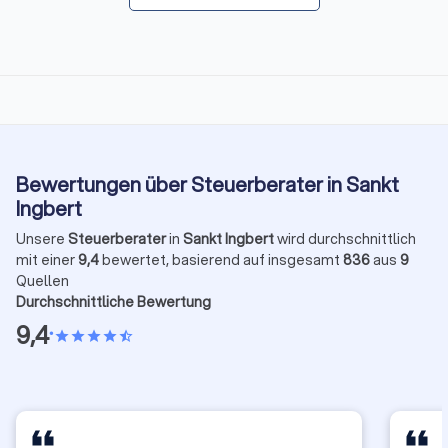
Bewertungen über Steuerberater in Sankt
Ingbert
Unsere
Steuerberater
in
Sankt Ingbert
wird durchschnittlich
mit einer
9,4
bewertet, basierend auf insgesamt
836
aus
9
Quellen
Durchschnittliche Bewertung
9,4
•
star
star
star
star
star_half