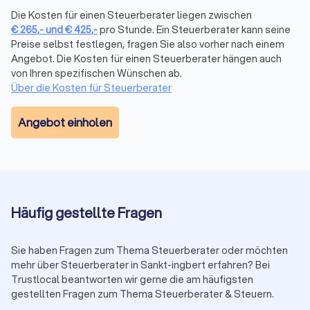
hinaus verfügen manche Berater über Zusatzqualifikationen
Die Kosten für einen Steuerberater liegen zwischen
als Fachberater, etwa für Internationales Steuerrecht,
€
265
,-
und
€
425
,-
pro Stunde. Ein Steuerberater kann seine
Unternehmensnachfolge oder spezifische Branchen. Prüfen
Preise selbst festlegen, fragen Sie also vorher nach einem
Sie, ob eine Spezialisierung zu Ihrer Situation passt.
Angebot. Die Kosten für einen Steuerberater hängen auch
Trustlocal zeigt Ihnen in den Profilen transparent, welche
von Ihren spezifischen Wünschen ab.
Qualifikationen und Schwerpunkte jede Kanzlei mitbringt.
Über die Kosten für Steuerberater
Proaktive Beratung statt reiner Abwicklung:
Ein guter Berater
kommt mit Vorschlägen auf Sie zu, weist auf Fristen hin und
Angebot einholen
zeigt Gestaltungsmöglichkeiten auf. Eine reine Abwicklung
ohne strategische Hinweise reicht bei komplexen Mandaten
nicht aus.
Transparente Kommunikation:
Verständliche Erklärungen
ohne unnötiges Fachchinesisch, klare Aussagen zu Kosten
und realistische Einschätzungen zu Ihrer Steuersituation
Häufig gestellte Fragen
schaffen Vertrauen.
Digitalisierung und Erreichbarkeit:
Moderne Arbeitsweise mit
Sie haben Fragen zum Thema Steuerberater oder möchten
digitaler Belegübermittlung, zeitgemäßer Software und
mehr über Steuerberater in Sankt-ingbert erfahren? Bei
angemessene Reaktionszeit auf Anfragen erleichtern die
Trustlocal beantworten wir gerne die am häufigsten
Zusammenarbeit erheblich.
gestellten Fragen zum Thema Steuerberater & Steuern.
Referenzen und Bewertungen:
Schauen Sie sich Bewertungen