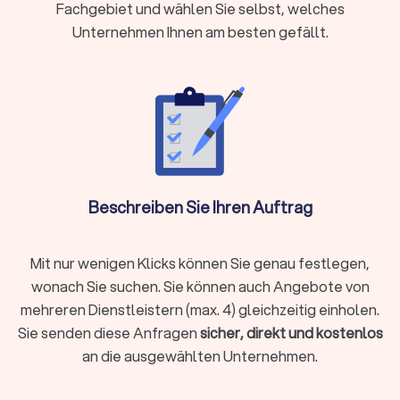
Fachgebiet und wählen Sie selbst, welches
Auslandseinkünfte, Erbschaften oder Beteiligungen
Unternehmen Ihnen am besten gefällt.
Laufende Buchhaltung, Jahresabschlüsse oder
Umsatzsteuervoranmeldungen benötigen
Steueroptimierung und proaktive Gestaltungsberatung
gewünscht sind
Als Faustregel gilt: Wenn die mögliche Steuerersparnis oder
Zeitersparnis die Kosten übersteigt, ist die Investition
sinnvoll.
Beschreiben Sie Ihren Auftrag
Steuerberater vor Ort oder digital wählen?
Moderne Steuerberatung findet längst nicht mehr nur im
Mit nur wenigen Klicks können Sie genau festlegen,
klassischen Büro statt. Digitale Kanzleien bieten ihre
wonach Sie suchen. Sie können auch Angebote von
Dienstleistungen vollständig online an, von der
mehreren Dienstleistern (max. 4) gleichzeitig einholen.
Belegübermittlung bis zur Videoberatung. Beide Modelle
Sie senden diese Anfragen
sicher, direkt und kostenlos
haben Vorzüge:
an die ausgewählten Unternehmen.