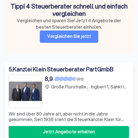
Tipp! 4 Steuerberater schnell und einfach
vergleichen
Vergleichen und sparen Sie! Jetzt 4 Angebote der
besten Steuerberater einholen.
Vergleichen Sie jetzt
5
.
Kanzlei Klein Steuerberater PartGmbB
8,9
(65)
Große Flurstraße ; . Ingbert 1, Sankt Ingbert
place
Wir sind über 80 Jahre alt, aber nicht in die Jahre
gekommen. Seit 1938 steht die Steuerkanzlei Klein für
Kontinuität und Zuverlässigkeit auf dem Gebiet der
steuerlichen und wirtschaftlichen Beratung, von welcher
Jetzt Angebote erhalten
unsere Mandanten bereits in der 3. Generation profitieren