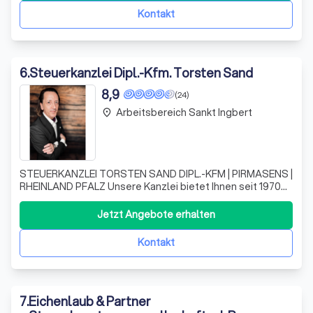
können. Wir sind eine hochmod
Kontakt
6
.
Steuerkanzlei Dipl.-Kfm. Torsten Sand
8,9
(24)
Arbeitsbereich Sankt Ingbert
place
STEUERKANZLEI TORSTEN SAND DIPL.-KFM | PIRMASENS |
RHEINLAND PFALZ Unsere Kanzlei bietet Ihnen seit 1970
ein breit aufgestelltes Portfolio an Dienstleistungen,
welche Ihren unternehmerischen Erfolg gewährleisten.
Jetzt Angebote erhalten
Wir betreuen deutschlandweit Unternehmen der
verschiedensten Unternehmensformen sowie G
Kontakt
7
.
Eichenlaub & Partner