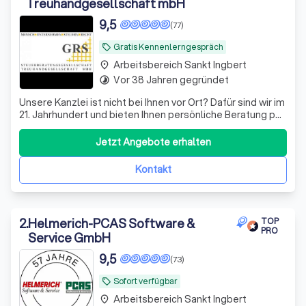
Treuhandgesellschaft mbH
9,5
(77)
Gratis Kennenlerngespräch
local_offer
Arbeitsbereich Sankt Ingbert
place
Vor 38 Jahren gegründet
timelapse
Unsere Kanzlei ist nicht bei Ihnen vor Ort? Dafür sind wir im
21. Jahrhundert und bieten Ihnen persönliche Beratung per
Video, WhatsApp und anderen Medien - wir sehen uns!
Datenaustausch - digital
Jetzt Angebote erhalten
Kontakt
2
.
Helmerich-PCAS Software &
TOP
PRO
Service GmbH
9,5
(73)
Sofort verfügbar
local_offer
Arbeitsbereich Sankt Ingbert
place