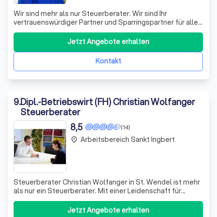
Wir sind mehr als nur Steuerberater. Wir sind Ihr
vertrauenswürdiger Partner und Sparringspartner für alle
Ihre unternehmerischen und finanziellen Vorhaben. Ob es
sich um Vermögensplanung, Krisenmanagement,
Jetzt Angebote erhalten
Existenzgründung, Unternehmensnachfolge, Coaching,
Controlling oder Bank-Rating handelt, wir
Kontakt
9
.
Dipl.-Betriebswirt (FH) Christian Wolfanger
Steuerberater
8,5
(14)
Arbeitsbereich Sankt Ingbert
place
Steuerberater Christian Wolfanger in St. Wendel ist mehr
als nur ein Steuerberater. Mit einer Leidenschaft für
Steuern und Menschen, die bis in die späten 90er Jahre
zurückreicht, hat Christian Wolfanger seine Karriere in
Jetzt Angebote erhalten
internationalen Unternehmen und Kanzleien begonnen,