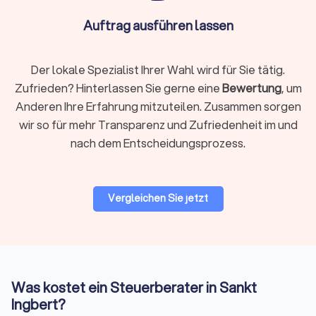
Nutzung sicherer Software wie DATEV
Unternehmen online. Die Qualifikation ist essentiell –
Auftrag ausführen lassen
auch ein Online-Steuerberater muss von der
Steuerberaterkammer bestellt sein.
Der lokale Spezialist Ihrer Wahl wird für Sie tätig.
Zufrieden? Hinterlassen Sie gerne eine
Bewertung
, um
Auf Trustlocal finden Sie beide Varianten übersichtlich
Anderen Ihre Erfahrung mitzuteilen. Zusammen sorgen
dargestellt, sodass Sie selbst entscheiden können, was
wir so für mehr Transparenz und Zufriedenheit im und
besser zu Ihnen passt. Nutzen Sie unsere Filterfunktion, um
nach dem Entscheidungsprozess.
gezielt nach lokalen Beratern in Sankt Ingbert oder digitalen
Kanzleien zu suchen.
Vergleichen Sie jetzt
Woran Sie einen guten Steuerberater
erkennen
Nicht nur die fachliche Qualifikation zählt, sondern auch die
Art der Zusammenarbeit. Ein guter Steuerberater zeichnet
sich durch mehrere Merkmale aus:
Was kostet ein Steuerberater in Sankt
Qualifikation und Spezialisierung:
Die Bestellung durch die
Ingbert?
Steuerberaterkammer ist die Grundvoraussetzung. Darüber