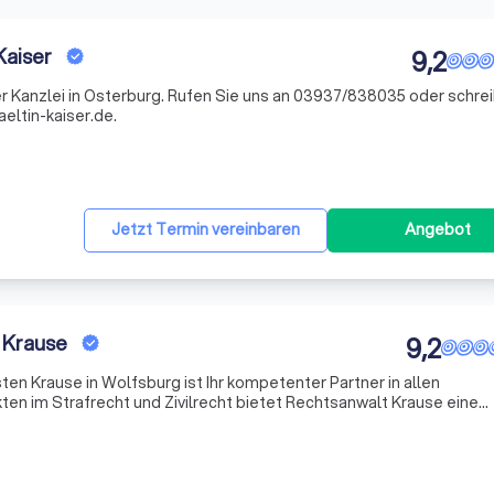
Kaiser
9,2
rer Kanzlei in Osterburg. Rufen Sie uns an 03937/838035 oder schre
eltin-kaiser.de.
Jetzt Termin vereinbaren
Angebot
 Krause
9,2
en Krause in Wolfsburg ist Ihr kompetenter Partner in allen
en im Strafrecht und Zivilrecht bietet Rechtsanwalt Krause eine
 Krauses Fachanwalt für Strafrecht und