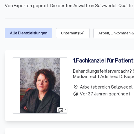
Von Experten geprüft: Die besten Anwälte in Salzwedel. Qualifiz
Alle Dienstleistungen
Unterhalt
(
54
)
Arbeit, Einkommen &
1
.
Fachkanzlei für Patient
Behandlungsfehlerverdacht? Se
Medizinrecht Adelheid D. Kiep
Behandlungsfehlern. Mit über 
Arbeitsbereich Salzwedel
für Ihr
place
Vor 37 Jahren gegründet
timelapse
7
photo_size_select_actual