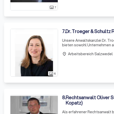
7
photo_size_select_actual
7
.
Dr. Troeger & Schultz
Unsere Anwaltskanzlei Dr. Troe
bieten sowohl Unternehmen al
umfassende und fachkundige 
Arbeitsbereich Salzwedel
wissenschaftlichen Know-
place
6
photo_size_select_actual
8
.
Rechtsanwalt Oliver S
Kopatz)
Als erfahrener Rechtsanwalt b