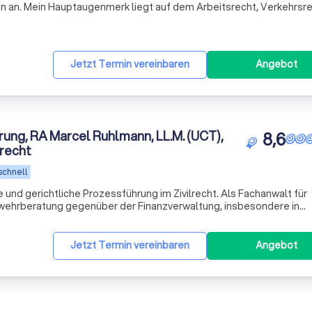
 an. Mein Hauptaugenmerk liegt auf dem Arbeitsrecht, Verkehrsr
bin ich auch im Bereich der Forderungsbeitreibung tätig. Mit meiner
Jetzt Termin vereinbaren
Angebot
rung, RA Marcel Ruhlmann, LL.M. (UCT),
8,6
recht
schnell
ichtliche Prozessführung im Zivilrecht. Als Fachanwalt für
bwehrberatung gegenüber der Finanzverwaltung, insbesondere in
nzgerichtlichen Verfahren. Zudem Verteidigung in
Jetzt Termin vereinbaren
Angebot