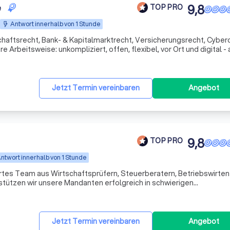
e
9,8
TOP PRO
Antwort innerhalb von 1 Stunde
chaftsrecht, Bank- & Kapitalmarktrecht, Versicherungsrecht, Cyber
Jetzt Termin vereinbaren
Angebot
9,8
TOP PRO
ntwort innerhalb von 1 Stunde
ertes Team aus Wirtschaftsprüfern, Steuerberatern, Betriebswirten
stützen wir unsere Mandanten erfolgreich in schwierigen
uns nicht nur als Ansprechpartner, sondern auch als Ratgeber und
Jetzt Termin vereinbaren
Angebot