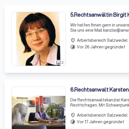
5
.
Rechtsanwältin Birgit 
Wir helfen Ihnen gern in unse
Sie uns eine Mail kanzlei@anwa
Arbeitsbereich Salzwedel
place
Vor 26 Jahren gegründet
timelapse
2
photo_size_select_actual
6
.
Rechtsanwalt Karsten
Die Rechtsanwaltskanzlei Karst
Rechtsfragen. Mit Schwerpunkt
umfassende rechtliche Beratung und Vertretung. Rechtsanwalt
Arbeitsbereich Salzwedel
ist in dieser Funk
place
Vor 17 Jahren gegründet
timelapse