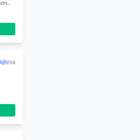
echt
(3)