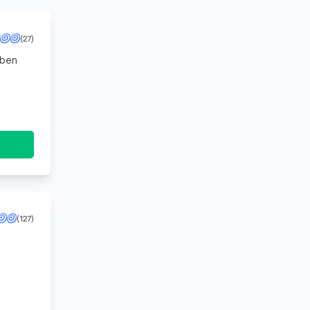
(27)
iben
(127)