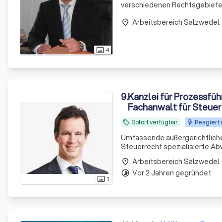
verschiedenen Rechtsgebieten
und Mietrecht. Darüber hinaus 
Arbeitsbereich Salzwedel
Expertise und meinem
place
4
photo_size_select_actual
9
.
Kanzlei für Prozessfüh
Fachanwalt für Steuer
Sofort verfügbar
Reagiert 
local_offer
Umfassende außergerichtliche und ger
Steuerrecht spezialisierte A
Betriebsprüfungen, Einspruchs- und fina
Arbeitsbereich Salzwedel
place
Wirtschaftsstrafsachen mi
Vor 2 Jahren gegründet
timelapse
1
photo_size_select_actual