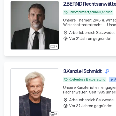
2
.
BERND Rechtsanwält
unkompliziert,schnell,ehrlich
local_offer
Unsere Themen: Zivil- & Wirts
Wirtschaftsstrafrecht - - Unsere Arbeitsweise: unkompliziert, offen, flexibel, vor Ort und digital - aber
konsequent und erfolgreich
Arbeitsbereich Salzwedel
place
Vor 21 Jahren gegründet
timelapse
7
photo_size_select_actual
3
.
Kanzlei Schmidt
Kostenlose Erstberatung
A
local_offer
Unsere Kanzlei ist ein engagi
Fachanwälten. Seit 1995 unter
Finanzsituationen. Wir sehen 
Arbeitsbereich Salzwedel
place
Umsetzer von Lösungen.
Vor 37 Jahren gegründet
timelapse
5
photo_size_select_actual