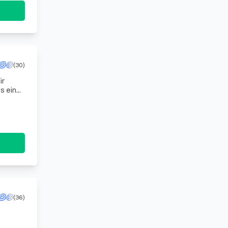
(30)
ir
s eine
(36)