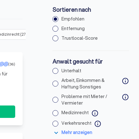
Sortieren nach
Empfohlen
Entfernung
dizinrecht
(
27
)
Verkehrsrecht
(
45
)
Urheber- & Medienrecht
(
4
Trustlocal-Score
Anwalt gesucht für
(36)
Unterhalt
 für
Arbeit, Einkommen &
info
sequent
Haftung Sonstiges
Probleme mit Mieter /
info
Vermieter
Medizinrecht
info
Verkehrsrecht
info
expand_more
Mehr anzeigen