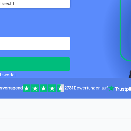
hsrecht
alzwedel
ervorragend
2731
Bewertungen auf