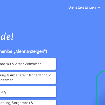
Dienstleistungen
del
onen bei „Mehr anzeigen")
me mit Mieter / Vermieter
ung & Arbeitsrechtlicher Konflikt
tnehmer)
dung
nnung, Sorgerecht &