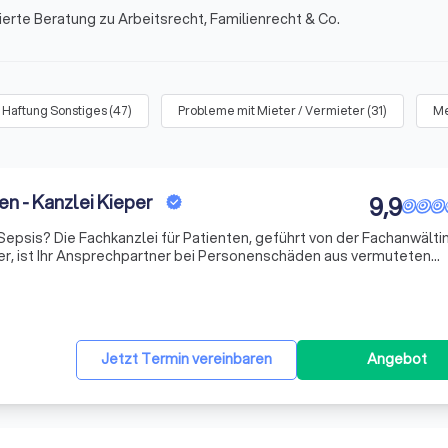
ierte Beratung zu Arbeitsrecht, Familienrecht & Co.
 Haftung Sonstiges
(
47
)
Probleme mit Mieter / Vermieter
(
31
)
Me
en - Kanzlei Kieper
9,9
psis? Die Fachkanzlei für Patienten, geführt von der Fachanwältin
er, ist Ihr Ansprechpartner bei Personenschäden aus vermuteten
35 Jahren Erfahrung als Rechtsanwältin setzt sich Frau Kieper kon
Jetzt Termin vereinbaren
Angebot