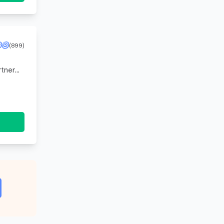
(899)
rtner
tzt er