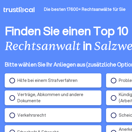
Die besten 17600+ Rechtsanwälte
für Sie
Finden Sie einen Top 10
in
Rechtsanwalt
Salzwe
Bitte wählen Sie Ihr Anliegen aus (zusätzliche Opti
Hilfe bei einem Strafverfahren
Proble
Verträge, Abkommen und andere
Kündig
Dokumente
(Arbei
Verkehrsrecht
Schei
Anerke