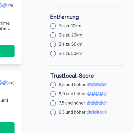
(179)
Entfernung
crime,
Bis zu 10km
Bis zu 20km
Bis zu 30km
Bis zu 50km
Trustlocal-Score
(120)
8,5 und höher
8,0 und höher
 und
7,5 und höher
6,5 und höher