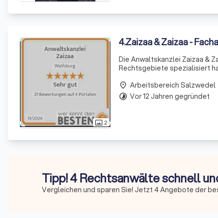
4
.
Zaizaa & Zaizaa - Fac
Die Anwaltskanzlei Zaizaa & Za
Rechtsgebiete spezialisiert h
für Arbeitsrecht, Migrationsr
Arbeitsbereich Salzwedel
sich fü
place
Vor 12 Jahren gegründet
timelapse
2
photo_size_select_actual
Tipp! 4 Rechtsanwälte schnell un
Vergleichen und sparen Sie! Jetzt 4 Angebote der be