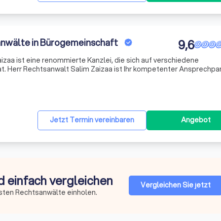
hanwälte in Bürogemeinschaft
9,6
izaa ist eine renommierte Kanzlei, die sich auf verschiedene
at. Herr Rechtsanwalt Salim Zaizaa ist Ihr kompetenter Ansprechpa
echt und Strafrecht. Mit seiner Expertise und seinem Engagement se
Jetzt Termin vereinbaren
Angebot
d einfach vergleichen
Vergleichen Sie jetzt
sten Rechtsanwälte einholen.