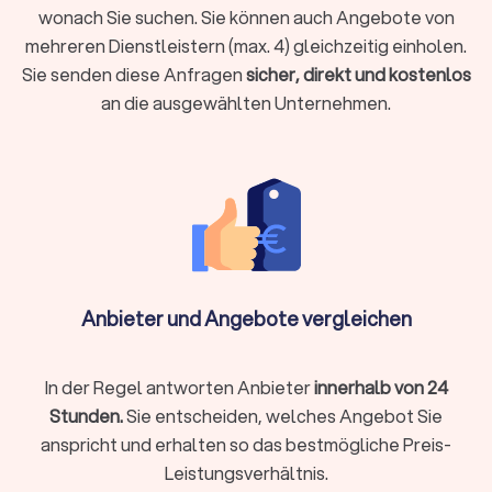
klassischen Büro statt. Digitale Kanzleien bieten ihre
wonach Sie suchen. Sie können auch Angebote von
Dienstleistungen vollständig online an, von der
mehreren Dienstleistern (max. 4) gleichzeitig einholen.
Belegübermittlung bis zur Videoberatung. Beide Modelle
Sie senden diese Anfragen
sicher, direkt und kostenlos
haben Vorzüge:
an die ausgewählten Unternehmen.
Lokale Steuerberatung
Persönlicher Kontakt bei komplexen Beratungen
Kurzfristige persönliche Termine möglich
Aufbau einer persönlichen Vertrauensbeziehung
Gut geeignet für Mandanten, die persönlichen Kontakt
Anbieter und Angebote vergleichen
schätzen
In der Regel antworten Anbieter
innerhalb von 24
Online-Steuerberatung
Stunden.
Sie entscheiden, welches Angebot Sie
Ortsunabhängig und zeitlich flexibel
anspricht und erhalten so das bestmögliche Preis-
Oft günstigere Preismodelle durch effizientere Prozesse
Leistungsverhältnis.