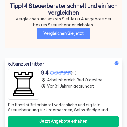
Tipp! 4 Steuerberater schnell und einfach
vergleichen
Vergleichen und sparen Sie! Jetzt 4 Angebote der
besten Steuerberater einholen.
Vergleichen Sie jetzt
5
.
Kanzlei Ritter
9,4
(18)
Arbeitsbereich Bad Oldesloe
place
Vor 31 Jahren gegründet
timelapse
Die Kanzlei Ritter bietet verlässliche und digitale
Steuerberatung für Unternehmen, Selbständige und
Privatpersonen. Als christlicher Steuerberater begleiten
wir außerdem bundesweit christliche Unternehmer,
Jetzt Angebote erhalten
Kirchen, Gemeinden und gemeinnützige Organisationen.