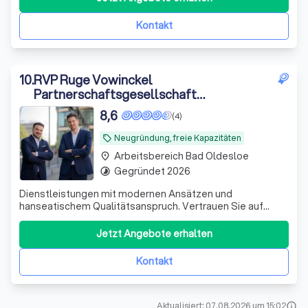
Kontakt
10
.
RVP Ruge Vowinckel
Partnerschaftsgesellschaft
Steuerberatungsgesellschaft
8,6
(4)
Neugründung, freie Kapazitäten
local_offer
Arbeitsbereich Bad Oldesloe
place
Gegründet 2026
timelapse
Dienstleistungen mit modernen Ansätzen und
hanseatischem Qualitätsanspruch. Vertrauen Sie auf
unsere Expertise für Ihre finanzielle Sicherheit.
Jetzt Angebote erhalten
Kontakt
Aktualisiert: 07.08.2026 um 15:02
info