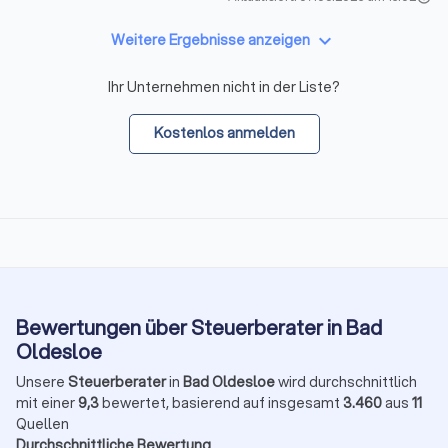
keyboard_arrow_down
Weitere Ergebnisse anzeigen
Ihr Unternehmen nicht in der Liste?
Kostenlos anmelden
Bewertungen über Steuerberater in Bad
Oldesloe
Unsere
Steuerberater
in
Bad Oldesloe
wird durchschnittlich
mit einer
9,3
bewertet, basierend auf insgesamt
3.460
aus
11
Quellen
Durchschnittliche Bewertung