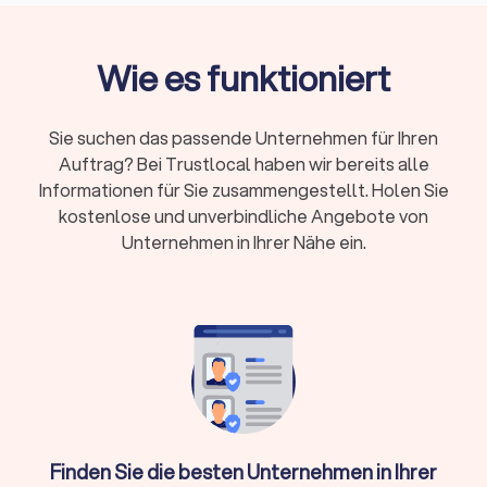
Unternehmen je nach Umfang deutlich mehr
Qualifikation:
Bestellung durch
Steuerberaterkammer ist Pflicht, Fachberater-
Wie es funktioniert
Titel zeigen Spezialisierung
Online oder vor Ort:
Beide Modelle haben
Sie suchen das passende Unternehmen für Ihren
Vorteile – persönlicher Kontakt oder flexible
Auftrag? Bei Trustlocal haben wir bereits alle
digitale Zusammenarbeit
Informationen für Sie zusammengestellt. Holen Sie
Erstgespräch:
Viele Kanzleien bieten 15-20
kostenlose und unverbindliche Angebote von
Minuten kostenlos an
Unternehmen in Ihrer Nähe ein.
Wann brauche ich überhaupt einen
Steuerberater?
Nicht in jeder Situation ist ein Steuerberater zwingend
erforderlich. Für einfache Arbeitnehmer-Steuererklärungen
ohne Zusatzeinkünfte reicht oft die Software ELSTER oder
ein Lohnsteuerhilfeverein. Ein Steuerberater lohnt sich
Finden Sie die besten Unternehmen in Ihrer
besonders, wenn Sie: