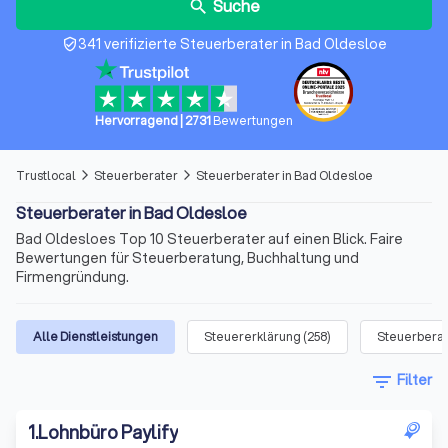
Suche
search
341 verifizierte Steuerberater in Bad Oldesloe
verified_user
Hervorragend
|
2731
Bewertungen
Trustlocal
Steuerberater
Steuerberater in Bad Oldesloe
arrow_forward_ios
arrow_forward_ios
Steuerberater in Bad Oldesloe
Bad Oldesloes Top 10 Steuerberater auf einen Blick. Faire
Bewertungen für Steuerberatung, Buchhaltung und
Firmengründung.
Alle Dienstleistungen
Steuererklärung
(
258
)
Steuerbera
filter_list
Filter
1
.
Lohnbüro Paylify