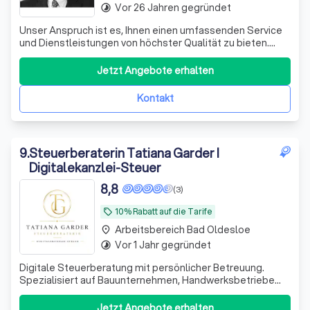
Vor 26 Jahren gegründet
timelapse
Unser Anspruch ist es, Ihnen einen umfassenden Service
und Dienstleistungen von höchster Qualität zu bieten.
Dabei stehen Ihre Bedürfnisse immer im Zentrum unserer
Bemühungen, angefangen von der Analyse Ihrer
Jetzt Angebote erhalten
steuerlichen Situation bis hin zur Erarbeitung einer
tragfähigen und praktikablen Lösung.
Kontakt
9
.
Steuerberaterin Tatiana Garder I
Digitalekanzlei-Steuer
8,8
(3)
10% Rabatt auf die Tarife
local_offer
Arbeitsbereich Bad Oldesloe
place
Vor 1 Jahr gegründet
timelapse
Digitale Steuerberatung mit persönlicher Betreuung.
Spezialisiert auf Bauunternehmen, Handwerksbetriebe
und technische Dienstleister. Beratung und direkte
Ansprechpartnerin statt anonymer Großkanzlei.
Jetzt Angebote erhalten