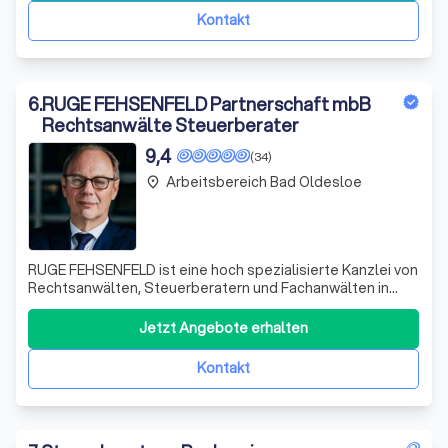
Zu unseren Leistungen gehören Finanzbuch
Kontakt
6
.
RUGE FEHSENFELD Partnerschaft mbB
Rechtsanwälte Steuerberater
9,4
(34)
Arbeitsbereich Bad Oldesloe
place
RUGE FEHSENFELD ist eine hoch spezialisierte Kanzlei von
Rechtsanwälten, Steuerberatern und Fachanwälten in
Hamburg Langenhorn. Wir haben uns ausschließlich der
Steuerberatung und der Rechtsberatung zum Erbrecht
Jetzt Angebote erhalten
sowie zur steuerlichen Selbstanzeige verschrieben. Durch
diesen konsequenten Fokus, p
Kontakt