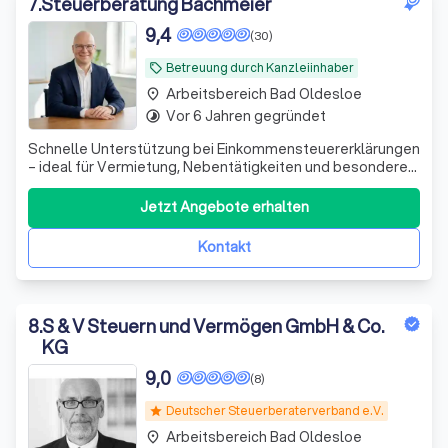
7
.
Steuerberatung Bachmeier
9,4
(30)
Betreuung durch Kanzleiinhaber
local_offer
Arbeitsbereich Bad Oldesloe
place
Vor 6 Jahren gegründet
timelapse
Schnelle Unterstützung bei Einkommensteuererklärungen
– ideal für Vermietung, Nebentätigkeiten und besondere
private Situationen. Persönlich und unkompliziert.
Jetzt Angebote erhalten
Kontakt
8
.
S & V Steuern und Vermögen GmbH & Co.
KG
9,0
(8)
Deutscher Steuerberaterverband e.V.
star
Arbeitsbereich Bad Oldesloe
place