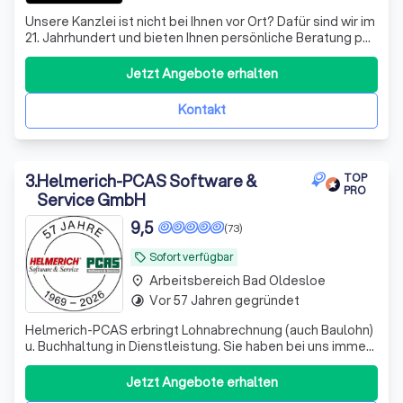
Unsere Kanzlei ist nicht bei Ihnen vor Ort? Dafür sind wir im
21. Jahrhundert und bieten Ihnen persönliche Beratung per
Video, WhatsApp und anderen Medien - wir sehen uns!
Datenaustausch - digital
Jetzt Angebote erhalten
Kontakt
3
.
Helmerich-PCAS Software &
TOP
PRO
Service GmbH
9,5
(73)
Sofort verfügbar
local_offer
Arbeitsbereich Bad Oldesloe
place
Vor 57 Jahren gegründet
timelapse
Helmerich-PCAS erbringt Lohnabrechnung (auch Baulohn)
u. Buchhaltung in Dienstleistung. Sie haben bei uns immer
einen festen Ansprechpartner, den Sie per Telefon,
Telefax oder eMail erreichen können.
Jetzt Angebote erhalten