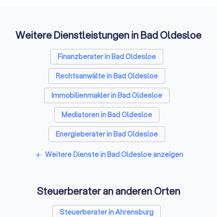
Auffi
Das Erstgespräch: So bereiten Sie sich
optimal vor
Weitere Dienstleistungen in Bad Oldesloe
Das erste Treffen mit einem potenziellen Steuerberater
Finanzberater in Bad Oldesloe
dient dem gegenseitigen Kennenlernen. Viele Kanzleien
bieten ein kurzes, kostenloses Erstgespräch von 15-20
Rechtsanwälte in Bad Oldesloe
Minuten an. Eine umfassende Beratung ist in der Regel
kostenpflichtig, klären Sie dies vorab.
Immobilienmakler in Bad Oldesloe
Mediatoren in Bad Oldesloe
Diese Fragen sollten Sie stellen
Energieberater in Bad Oldesloe
Weitere Dienste in Bad Oldesloe anzeigen
add
✓
Welche Erfahrung haben Sie mit Mandanten in
meiner Situation?
Steuerberater an anderen Orten
✓
Gibt es Spezialisierungen oder Fachberatertitel
in Ihrer Kanzlei?
Steuerberater in Ahrensburg