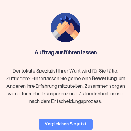
Digitale Belegübermittlung spart Papierkram
Kommunikation per E-Mail, Chat oder Video-Call
Info:
Wichtig bei Online-Anbietern: Achten Sie auf
DSGVO-konforme Datenverarbeitung und die
Nutzung sicherer Software wie DATEV
Unternehmen online. Die Qualifikation ist essentiell –
Auftrag ausführen lassen
auch ein Online-Steuerberater muss von der
Steuerberaterkammer bestellt sein.
Der lokale Spezialist Ihrer Wahl wird für Sie tätig.
Zufrieden? Hinterlassen Sie gerne eine
Bewertung
, um
Auf Trustlocal finden Sie beide Varianten übersichtlich
Anderen Ihre Erfahrung mitzuteilen. Zusammen sorgen
dargestellt, sodass Sie selbst entscheiden können, was
wir so für mehr Transparenz und Zufriedenheit im und
besser zu Ihnen passt. Nutzen Sie unsere Filterfunktion, um
nach dem Entscheidungsprozess.
gezielt nach lokalen Beratern in Bad Oldesloe oder digitalen
Kanzleien zu suchen.
Vergleichen Sie jetzt
Woran Sie einen guten Steuerberater