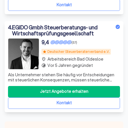
Kontakt
4
.
EGIDO Gmbh Steuerberatungs- und
Wirtschaftsprüfungsgesellschaft
9,4
(57)
Deutscher Steuerberaterverband e.V.
star
Arbeitsbereich Bad Oldesloe
place
Vor 5 Jahren gegründet
timelapse
Als Unternehmer stehen Sie häufig vor Entscheidungen
mit steuerlichen Konsequenzen, müssen steuerliche
Pflichten erfüllen oder sind von steuerlichen Folgen
vorangegangener Entscheidungen betroffen. Unsere
Jetzt Angebote erhalten
Sozietät unterstützt Sie bei der Erfüllung der steuerlichen
Pflichten und berät Sie in sämt
Kontakt