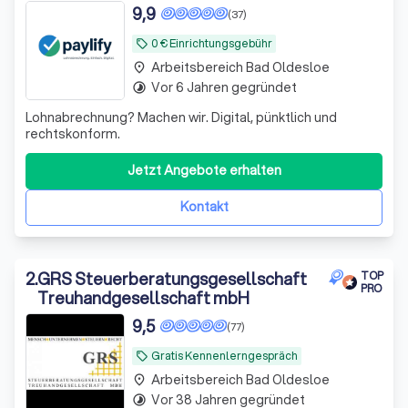
9,9
(37)
0 € Einrichtungsgebühr
local_offer
Arbeitsbereich Bad Oldesloe
place
Vor 6 Jahren gegründet
timelapse
Lohnabrechnung? Machen wir. Digital, pünktlich und
rechtskonform.
Jetzt Angebote erhalten
Kontakt
2
.
GRS Steuerberatungsgesellschaft
TOP
PRO
Treuhandgesellschaft mbH
9,5
(77)
Gratis Kennenlerngespräch
local_offer
Arbeitsbereich Bad Oldesloe
place
Vor 38 Jahren gegründet
timelapse