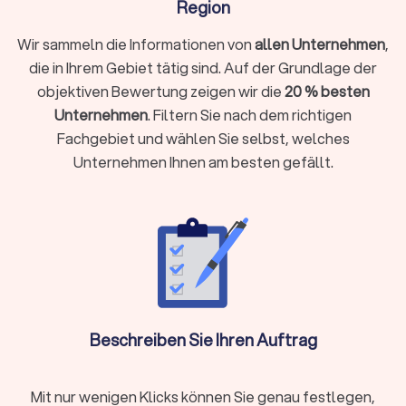
Region
Selbstständig, freiberuflich tätig sind oder ein
Wir sammeln die Informationen von
allen Unternehmen
,
Unternehmen führen
die in Ihrem Gebiet tätig sind. Auf der Grundlage der
Einkünfte aus Vermietung, Kapitalvermögen oder anderen
objektiven Bewertung zeigen wir die
20 % besten
Einkunftsarten haben
Unternehmen
. Filtern Sie nach dem richtigen
Komplexe steuerliche Sachverhalte vorliegen wie
Fachgebiet und wählen Sie selbst, welches
Auslandseinkünfte, Erbschaften oder Beteiligungen
Unternehmen Ihnen am besten gefällt.
Laufende Buchhaltung, Jahresabschlüsse oder
Umsatzsteuervoranmeldungen benötigen
Steueroptimierung und proaktive Gestaltungsberatung
gewünscht sind
Als Faustregel gilt: Wenn die mögliche Steuerersparnis oder
Zeitersparnis die Kosten übersteigt, ist die Investition
sinnvoll.
Beschreiben Sie Ihren Auftrag
Steuerberater vor Ort oder digital wählen?
Moderne Steuerberatung findet längst nicht mehr nur im
Mit nur wenigen Klicks können Sie genau festlegen,