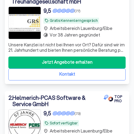
Treuhandgesellschaft mbH
9,5
(77)
Gratis Kennenlerngespräch
local_offer
Arbeitsbereich Lauenburg/Elbe
place
Vor 38 Jahren gegründet
timelapse
Unsere Kanzlei ist nicht bei Ihnen vor Ort? Dafür sind wir im
21. Jahrhundert und bieten Ihnen persönliche Beratung per
Video, WhatsApp und anderen Medien - wir sehen uns!
Datenaustausch - digital
Jetzt Angebote erhalten
Kontakt
2
.
Helmerich-PCAS Software &
TOP
PRO
Service GmbH
9,5
(73)
Sofort verfügbar
local_offer
Arbeitsbereich Lauenburg/Elbe
place