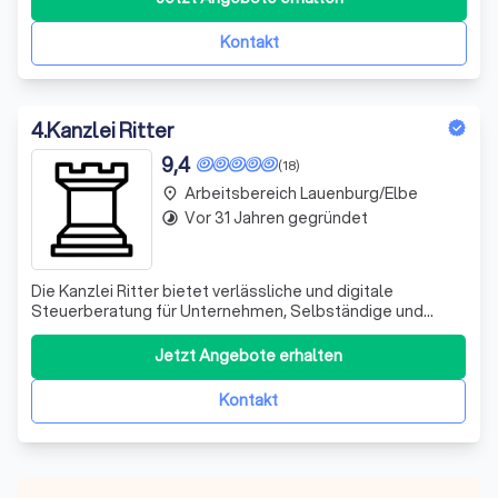
Sozietät unterstützt Sie bei der Erfüllung der steuerlichen
Pflichten und berät Sie in sämt
Kontakt
4
.
Kanzlei Ritter
9,4
(18)
Arbeitsbereich Lauenburg/Elbe
place
Vor 31 Jahren gegründet
timelapse
Die Kanzlei Ritter bietet verlässliche und digitale
Steuerberatung für Unternehmen, Selbständige und
Privatpersonen. Als christlicher Steuerberater begleiten
wir außerdem bundesweit christliche Unternehmer,
Jetzt Angebote erhalten
Kirchen, Gemeinden und gemeinnützige Organisationen.
Zu unseren Leistungen gehören Finanzbuch
Kontakt