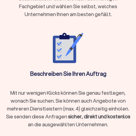
Komplexe steuerliche Sachverhalte vorliegen wie
Fachgebiet und wählen Sie selbst, welches
Auslandseinkünfte, Erbschaften oder Beteiligungen
Unternehmen Ihnen am besten gefällt.
Laufende Buchhaltung, Jahresabschlüsse oder
Umsatzsteuervoranmeldungen benötigen
Steueroptimierung und proaktive Gestaltungsberatung
gewünscht sind
Als Faustregel gilt: Wenn die mögliche Steuerersparnis oder
Zeitersparnis die Kosten übersteigt, ist die Investition
sinnvoll.
Beschreiben Sie Ihren Auftrag
Steuerberater vor Ort oder digital wählen?
Moderne Steuerberatung findet längst nicht mehr nur im
Mit nur wenigen Klicks können Sie genau festlegen,
klassischen Büro statt. Digitale Kanzleien bieten ihre
wonach Sie suchen. Sie können auch Angebote von
Dienstleistungen vollständig online an, von der
mehreren Dienstleistern (max. 4) gleichzeitig einholen.
Belegübermittlung bis zur Videoberatung. Beide Modelle
Sie senden diese Anfragen
sicher, direkt und kostenlos
haben Vorzüge:
an die ausgewählten Unternehmen.