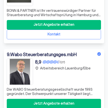
BONN & PARTNER ist Ihr vertrauenswürdiger Partner für
Steuerberatung und Wirtschaftsprüfung in Hamburg und
Berlin. Mit unserer jahrzehntelangen Erfahrung und
unternehmerischen Denkweise bieten wir Ihnen eine
Jetzt Angebote erhalten
umfassende und fachübergreifende Beratung, die weit
über das Steuerrecht hinausgeht. Wir unt
Kontakt
9
.
Wabo Steuerberatungsges. mbH
8,9
(27)
Arbeitsbereich Lauenburg/Elbe
place
Die WABO Steuerberatungsgesellschaft wurde 1993
gegründet. Der Schwerpunkt unserer Tätigkeit liegt
damals wie heute in der steuerlichen und
betriebswirtschaftlichen Beratung gewerblicher Betriebe,
Jetzt Angebote erhalten
von Freiberuflern und Land- und Forstwirten. Zu unserer