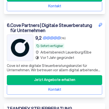
Kontakt
6
.
Cove Partners | Digitale Steuerberatung
für Unternehmen
9,2
(16)
Sofort verfügbar
local_offer
Arbeitsbereich Lauenburg/Elbe
place
Vor 1 Jahr gegründet
timelapse
Cove ist eine digitale Steuerberatungskanzlei für
Unternehmen. Wir betreuen vor allem digital arbeitende
Kapitalgesellschaften – GmbH, UG und AG – mit laufender
Finanzbuchhaltung, Umsatzsteuervoranmeldungen,
Jetzt Angebote erhalten
Jahresabschlüssen, Steuererklärungen und
Lohnbuchhaltung. Unsere Arbeitsweise ist konsequen
Kontakt
7
.
FANDREY STEUERBERATUNG