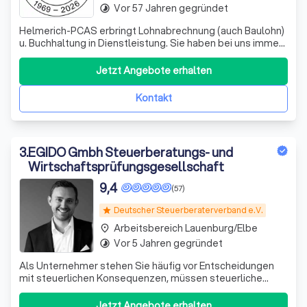
Vor 57 Jahren gegründet
timelapse
Helmerich-PCAS erbringt Lohnabrechnung (auch Baulohn)
u. Buchhaltung in Dienstleistung. Sie haben bei uns immer
einen festen Ansprechpartner, den Sie per Telefon,
Telefax oder eMail erreichen können.
Jetzt Angebote erhalten
Kontakt
3
.
EGIDO Gmbh Steuerberatungs- und
Wirtschaftsprüfungsgesellschaft
9,4
(57)
Deutscher Steuerberaterverband e.V.
star
Arbeitsbereich Lauenburg/Elbe
place
Vor 5 Jahren gegründet
timelapse
Als Unternehmer stehen Sie häufig vor Entscheidungen
mit steuerlichen Konsequenzen, müssen steuerliche
Pflichten erfüllen oder sind von steuerlichen Folgen
vorangegangener Entscheidungen betroffen. Unsere
Jetzt Angebote erhalten