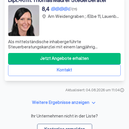
8,4
(11)
Am Weidengraben ; /Elbe 11, Lauenburg/Elbe
place
Als mittelständische inhabergeführte
Steuerberatungskanzlei mit einem langjährig
eingespielten Team bieten wir Ihnen ein breites Maß an
Fachkompetenz in den Bereichen der Steuerberatung,
Jetzt Angebote erhalten
Finanz- und Lohnbuchhaltung, betriebswirtschaftlichen
Beratung sowie in der Ausarbeitung und Erstellung von
Kontakt
Gutac
Aktualisiert: 04.08.2026 um 11:04
info
keyboard_arrow_down
Weitere Ergebnisse anzeigen
Ihr Unternehmen nicht in der Liste?