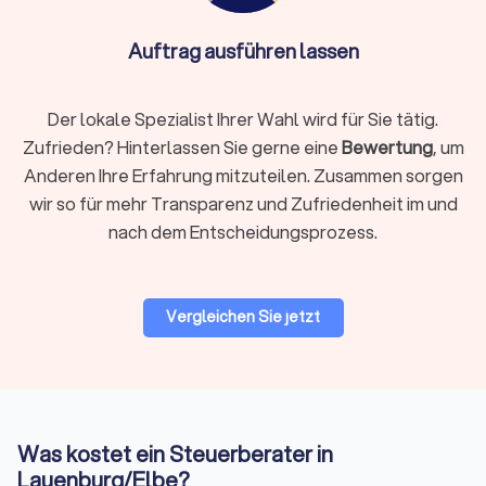
Nutzung sicherer Software wie DATEV
Unternehmen online. Die Qualifikation ist essentiell –
Auftrag ausführen lassen
auch ein Online-Steuerberater muss von der
Steuerberaterkammer bestellt sein.
Der lokale Spezialist Ihrer Wahl wird für Sie tätig.
Zufrieden? Hinterlassen Sie gerne eine
Bewertung
, um
Auf Trustlocal finden Sie beide Varianten übersichtlich
Anderen Ihre Erfahrung mitzuteilen. Zusammen sorgen
dargestellt, sodass Sie selbst entscheiden können, was
wir so für mehr Transparenz und Zufriedenheit im und
besser zu Ihnen passt. Nutzen Sie unsere Filterfunktion, um
nach dem Entscheidungsprozess.
gezielt nach lokalen Beratern in Lauenburg/Elbe oder
digitalen Kanzleien zu suchen.
Vergleichen Sie jetzt
Woran Sie einen guten Steuerberater
erkennen
Nicht nur die fachliche Qualifikation zählt, sondern auch die
Art der Zusammenarbeit. Ein guter Steuerberater zeichnet
sich durch mehrere Merkmale aus:
Was kostet ein Steuerberater in
Qualifikation und Spezialisierung:
Die Bestellung durch die
Lauenburg/Elbe?