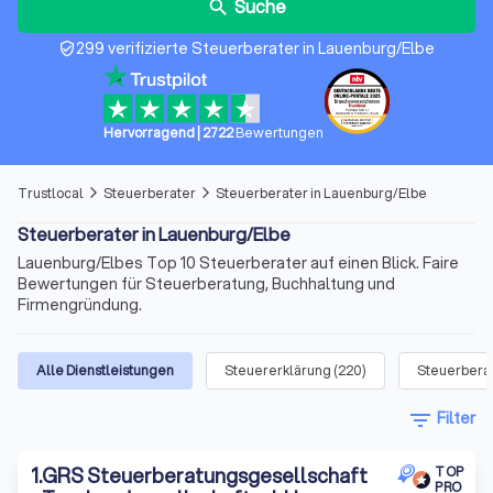
Suche
search
299 verifizierte Steuerberater in Lauenburg/Elbe
verified_user
Hervorragend
|
2722
Bewertungen
Trustlocal
Steuerberater
Steuerberater in Lauenburg/Elbe
arrow_forward_ios
arrow_forward_ios
Steuerberater in Lauenburg/Elbe
Lauenburg/Elbes Top 10 Steuerberater auf einen Blick. Faire
Bewertungen für Steuerberatung, Buchhaltung und
Firmengründung.
Alle Dienstleistungen
Steuererklärung
(
220
)
Steuerbera
filter_list
Filter
1
.
GRS Steuerberatungsgesellschaft
TOP
PRO