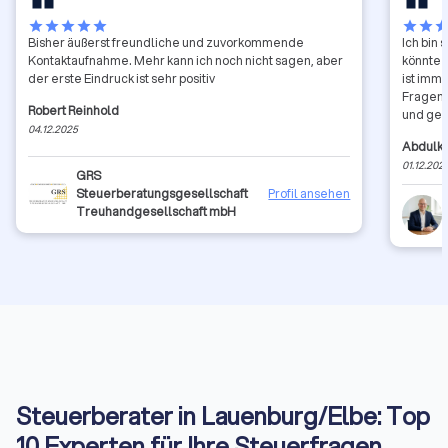
star
star
star
star
star
star
star
sta
Bisher äußerst freundliche und zuvorkommende
Ich bin 
Kontaktaufnahme. Mehr kann ich noch nicht sagen, aber
könnte 
der erste Eindruck ist sehr positiv
ist imme
Fragen 
Robert Reinhold
und gedu
04.12.2025
Leidens
Abdulke
Unterlag
01.12.202
und ich 
GRS
ihn ver
Steuerberatungsgesellschaft
Profil ansehen
den Tel
Treuhandgesellschaft mbH
Optimie
hier ni
persönl
Ein abs
sympath
weitere
Steuerberater in Lauenburg/Elbe: Top
10 Experten für Ihre Steuerfragen