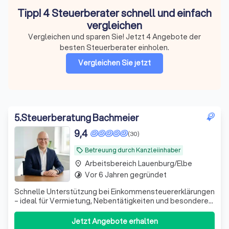
Tipp! 4 Steuerberater schnell und einfach
vergleichen
Vergleichen und sparen Sie! Jetzt 4 Angebote der
besten Steuerberater einholen.
Vergleichen Sie jetzt
5
.
Steuerberatung Bachmeier
9,4
(30)
Betreuung durch Kanzleiinhaber
local_offer
Arbeitsbereich Lauenburg/Elbe
place
Vor 6 Jahren gegründet
timelapse
Schnelle Unterstützung bei Einkommensteuererklärungen
– ideal für Vermietung, Nebentätigkeiten und besondere
private Situationen. Persönlich und unkompliziert.
Jetzt Angebote erhalten