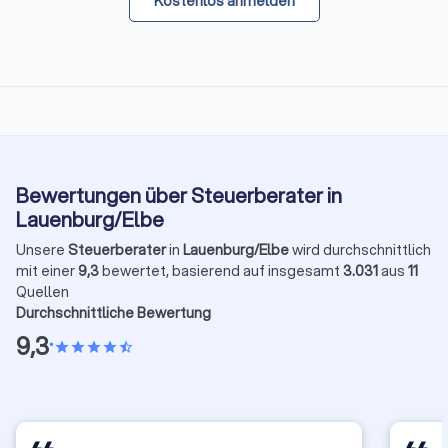
Kostenlos anmelden
Bewertungen über Steuerberater in
Lauenburg/Elbe
Unsere
Steuerberater
in
Lauenburg/Elbe
wird durchschnittlich
mit einer
9,3
bewertet, basierend auf insgesamt
3.031
aus
11
Quellen
Durchschnittliche Bewertung
9,3
•
star
star
star
star
star_half