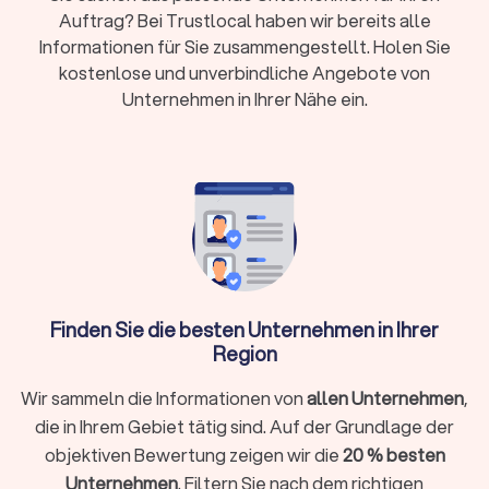
Vorteile – persönlicher Kontakt oder flexible
Auftrag? Bei Trustlocal haben wir bereits alle
digitale Zusammenarbeit
Informationen für Sie zusammengestellt. Holen Sie
Erstgespräch:
Viele Kanzleien bieten 15-20
kostenlose und unverbindliche Angebote von
Minuten kostenlos an
Unternehmen in Ihrer Nähe ein.
Wann brauche ich überhaupt einen
Steuerberater?
Nicht in jeder Situation ist ein Steuerberater zwingend
erforderlich. Für einfache Arbeitnehmer-Steuererklärungen
ohne Zusatzeinkünfte reicht oft die Software ELSTER oder
ein Lohnsteuerhilfeverein. Ein Steuerberater lohnt sich
Finden Sie die besten Unternehmen in Ihrer
besonders, wenn Sie:
Region
Selbstständig, freiberuflich tätig sind oder ein
Wir sammeln die Informationen von
allen Unternehmen
,
Unternehmen führen
die in Ihrem Gebiet tätig sind. Auf der Grundlage der
Einkünfte aus Vermietung, Kapitalvermögen oder anderen
objektiven Bewertung zeigen wir die
20 % besten
Einkunftsarten haben
Unternehmen
. Filtern Sie nach dem richtigen