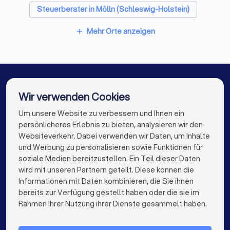
Steuerberater in Mölln (Schleswig-Holstein)
✓
Wie berechnen Sie Ihr Honorar - nach StBVV,
Pauschalpreise oder Stundensätze?
Steuerberater in Glinde (Schleswig-Holstein)
Mehr Orte anzeigen
add
✓
Wie schnell reagieren Sie in der Regel auf
Steuerberater in Seevetal
Anfragen?
Steuerberater in Ahrensburg
✓
Gibt es eine Vertretung bei Urlaub oder
Steuerberater in Hamburg
Steuerberater in Uelzen
Wir verwenden Cookies
Krankheit?
Steuerberater in Berlin
Steuerberater in München
Um unsere Website zu verbessern und Ihnen ein
Die besten Steuerberater für Sie
persönlicheres Erlebnis zu bieten, analysieren wir den
Steuerberater in Köln
Websiteverkehr. Dabei verwenden wir Daten, um Inhalte
info@trustlocal.de
und Werbung zu personalisieren sowie Funktionen für
Steuerberater in Frankfurt am Main
Diese Unterlagen sollten Sie mitbringen
soziale Medien bereitzustellen. Ein Teil dieser Daten
wird mit unseren Partnern geteilt. Diese können die
Steuerberater in Stuttgart
Letzte Steuerbescheide
Informationen mit Daten kombinieren, die Sie ihnen
Übersicht über Einkunftsarten (Mieten, Kapitalerträge etc.)
bereits zur Verfügung gestellt haben oder die sie im
Steuerberater in Düsseldorf
keyboard_arrow_down
FÜR PRIVATPERSONEN
Rahmen Ihrer Nutzung ihrer Dienste gesammelt haben.
Liste offener steuerlicher Fragen
Steuerberater in Dortmund
Steuerberater in Essen
keyboard_arrow_down
FÜR FIRMEN
Bei Selbstständigen: Gewinnermittlung des Vorjahres