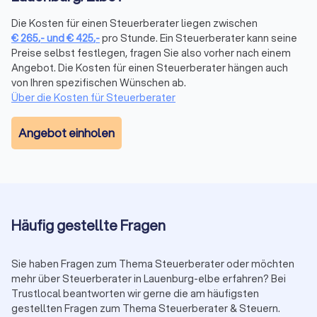
Steuerberaterkammer ist die Grundvoraussetzung. Darüber
hinaus verfügen manche Berater über Zusatzqualifikationen
Die Kosten für einen Steuerberater liegen zwischen
als Fachberater, etwa für Internationales Steuerrecht,
€
265
,-
und
€
425
,-
pro Stunde. Ein Steuerberater kann seine
Unternehmensnachfolge oder spezifische Branchen. Prüfen
Preise selbst festlegen, fragen Sie also vorher nach einem
Sie, ob eine Spezialisierung zu Ihrer Situation passt.
Angebot. Die Kosten für einen Steuerberater hängen auch
Trustlocal zeigt Ihnen in den Profilen transparent, welche
von Ihren spezifischen Wünschen ab.
Qualifikationen und Schwerpunkte jede Kanzlei mitbringt.
Über die Kosten für Steuerberater
Proaktive Beratung statt reiner Abwicklung:
Ein guter Berater
kommt mit Vorschlägen auf Sie zu, weist auf Fristen hin und
Angebot einholen
zeigt Gestaltungsmöglichkeiten auf. Eine reine Abwicklung
ohne strategische Hinweise reicht bei komplexen Mandaten
nicht aus.
Transparente Kommunikation:
Verständliche Erklärungen
ohne unnötiges Fachchinesisch, klare Aussagen zu Kosten
und realistische Einschätzungen zu Ihrer Steuersituation
Häufig gestellte Fragen
schaffen Vertrauen.
Digitalisierung und Erreichbarkeit:
Moderne Arbeitsweise mit
Sie haben Fragen zum Thema Steuerberater oder möchten
digitaler Belegübermittlung, zeitgemäßer Software und
mehr über Steuerberater in Lauenburg-elbe erfahren? Bei
angemessene Reaktionszeit auf Anfragen erleichtern die
Trustlocal beantworten wir gerne die am häufigsten
Zusammenarbeit erheblich.
gestellten Fragen zum Thema Steuerberater & Steuern.
Referenzen und Bewertungen:
Schauen Sie sich Bewertungen