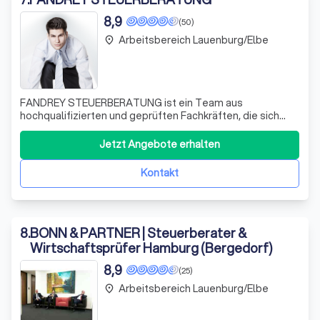
8,9
(50)
Arbeitsbereich Lauenburg/Elbe
place
FANDREY STEUERBERATUNG ist ein Team aus
hochqualifizierten und geprüften Fachkräften, die sich
leidenschaftlich für die Betreuung ihrer Mandanten
einsetzen. Wir bieten einen persönlichen und individuellen
Jetzt Angebote erhalten
Service, um Sie bestmöglich zu beraten und Ihre Ziele zu
verwirklichen. Mit umfangreichen Erfah
Kontakt
8
.
BONN & PARTNER | Steuerberater &
Wirtschaftsprüfer Hamburg (Bergedorf)
8,9
(25)
Arbeitsbereich Lauenburg/Elbe
place