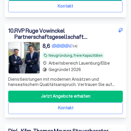
Mandantschaft zählen Betriebe aller Gesellsch
Kontakt
10
.
RVP Ruge Vowinckel
Partnerschaftsgesellschaft
Steuerberatungsgesellschaft
8,6
(4)
Neugründung, freie Kapazitäten
local_offer
Arbeitsbereich Lauenburg/Elbe
place
Gegründet 2026
timelapse
Dienstleistungen mit modernen Ansätzen und
hanseatischem Qualitätsanspruch. Vertrauen Sie auf
unsere Expertise für Ihre finanzielle Sicherheit.
Jetzt Angebote erhalten
Kontakt
Dipl.-Kfm. Thomas Maurer Steuerberater