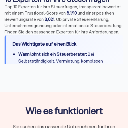
Top 10 Experten für Ihre Steuerfragen, transparent bewertet
mit einem Trustlocal-Score von
8.1/10
und einer positiven
Bewertungsrate von
3,021
. Ob private Steuererklärung,
Unternehmensgründung oder internationale Steuerberatung:
Finden Sie den passenden Experten für Ihre Anforderungen.
Das Wichtigste auf einen Blick
Wann lohnt sich ein Steuerberater:
Bei
Selbstständigkeit, Vermietung, komplexen
Steuerfragen oder wenn Zeitersparnis die
Kosten übersteigt
Kosten:
Private Steuererklärung 300-800 Euro,
Unternehmen je nach Umfang deutlich mehr
Qualifikation:
Bestellung durch
Steuerberaterkammer ist Pflicht, Fachberater-
Wie es funktioniert
Titel zeigen Spezialisierung
Online oder vor Ort:
Beide Modelle haben
Sie suchen das passende Unternehmen für Ihren