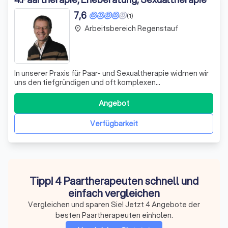
7,6
(1)
Arbeitsbereich Regenstauf
place
In unserer Praxis für Paar- und Sexualtherapie widmen wir
uns den tiefgründigen und oft komplexen
Herausforderungen, die Partnerschaften im Laufe der Zeit
erleben können. Unser Ziel ist es, Paaren dabei zu helfen,
Angebot
ein erfülltes und leidenschaftliches Liebesleben zu
führen. Wir verstehen, dass sexuel
Verfügbarkeit
Tipp! 4 Paartherapeuten schnell und
einfach vergleichen
Vergleichen und sparen Sie! Jetzt 4 Angebote der
besten Paartherapeuten einholen.