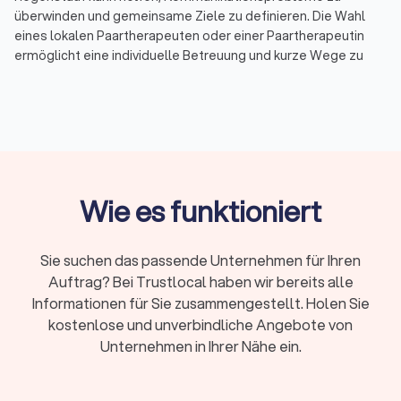
überwinden und gemeinsame Ziele zu definieren. Die Wahl
eines lokalen Paartherapeuten oder einer Paartherapeutin
ermöglicht eine individuelle Betreuung und kurze Wege zu
persönlichen Sitzungen.
Was ist Beziehungstherapie?
Eine Beziehungstherapie hilft Paaren, zentrale
Herausforderungen anzugehen:
Verbesserung der Kommunikation:
Missverständnisse
Wie es funktioniert
reduzieren und offene Gespräche fördern.
Konfliktbewältigung:
Strategien entwickeln, um
Streitigkeiten konstruktiv zu lösen.
Sie suchen das passende Unternehmen für Ihren
Definition gemeinsamer Ziele:
Klarheit über Erwartungen
und Zukunftspläne schaffen.
Auftrag? Bei Trustlocal haben wir bereits alle
Unterstützung nach einer Trennung:
Eine professionelle
Informationen für Sie zusammengestellt. Holen Sie
Paartherapie nach Trennung kann helfen, eine
kostenlose und unverbindliche Angebote von
respektvolle Basis für die Zukunft zu finden.
Unternehmen in Ihrer Nähe ein.
Wann ist Paartherapie sinnvoll?