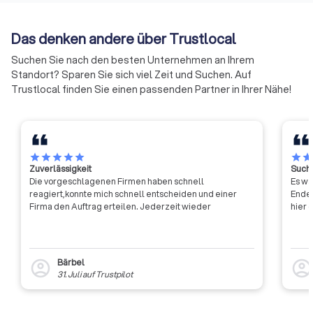
fördert systemisches Denken
und Handeln in all jenen
Das denken andere über Trustlocal
Bereichen, in denen es um die
professionelle Entwicklung und
Suchen Sie nach den besten Unternehmen an Ihrem
Gestaltung von
Standort? Sparen Sie sich viel Zeit und Suchen. Auf
Kommunikations- und
Trustlocal finden Sie einen passenden Partner in Ihrer Nähe!
Problemlösungsprozessen geht.
Dies tut sie auf
unterschiedlichen Ebenen:
Stärkung und Verbreitung der
wissenschaftlichen Fundiertheit
star
star
star
star
star
star
sta
Zuverlässigkeit
Suche
des Systemischen Ansatzes
Die vorgeschlagenen Firmen haben schnell
Es wa
Einsatz für die Anerkennung der
reagiert,konnte mich schnell entscheiden und einer
Ende 
Systemischen Therapie als
Firma den Auftrag erteilen. Jederzeit wieder
hier 
sozialrechtlich anerkanntes
Psychotherapie-Verfahren
Einsatz für die Akzeptanz
systemischen Arbeitens in
Bärbel
account_circle
account_circl
Coaching, Supervision und
31. Juli
auf
Trustpilot
anderen Beratungsfeldern
Nationale und internationale