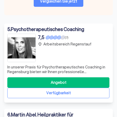
Vergleichen Sie jetzt
5
.
Psychotherapeutisches Coaching
7,5
(7)
Arbeitsbereich Regenstauf
place
In unserer Praxis für Psychotherapeutisches Coaching in
Regensburg bieten wir Ihnen professionelle
Unterstützung, um die Herausforderungen des Lebens
besser bewältigen zu können. Unter der Leitung von Ulrike
Angebot
Hecht, M.A., vereinen wir fundiertes Fachwissen mit
langjähriger Erfahrung in verschiedenen
Verfügbarkeit
6
.
Martin Abel Heilpraktiker für