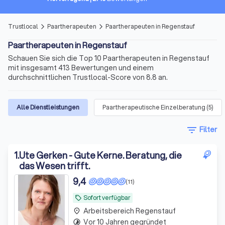
Trustlocal
Paartherapeuten
Paartherapeuten in Regenstauf
arrow_forward_ios
arrow_forward_ios
Paartherapeuten in Regenstauf
Schauen Sie sich die Top 10 Paartherapeuten in Regenstauf
mit insgesamt 413 Bewertungen und einem
durchschnittlichen Trustlocal-Score von 8.8 an.
Alle Dienstleistungen
Paartherapeutische Einzelberatung
(
5
)
filter_list
Filter
1
.
Ute Gerken - Gute Kerne. Beratung, die
das Wesen trifft.
9,4
(11)
Sofort verfügbar
local_offer
Arbeitsbereich Regenstauf
place
Vor 10 Jahren gegründet
timelapse