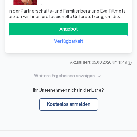
In der Partnerschafts- und Familienberatung Eva Tillmetz
bieten wir Ihnen professionelle Unterstützung, um die
Herausforderungen in Ihren zwischenmenschlichen
Beziehungen zu meistern. Unser Ansatz ist tiefgreifend
Angebot
und individuell, basierend auf dem von mir entwickelten
"Regensburger Familienentwickl
Verfügbarkeit
Aktualisiert: 05.08.2026 um 11:49
info
keyboard_arrow_down
Weitere Ergebnisse anzeigen
Ihr Unternehmen nicht in der Liste?
Kostenlos anmelden