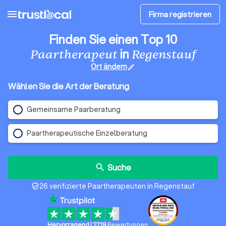
menu
Firma registrieren
Finden Sie einen Top 10
in
Paartherapeut
Regenstauf
Ort ändern
edit
Wählen Sie die Art der Beratung
Gemeinsame Paarberatung
Paartherapeutische Einzelberatung
Suche
search
26 verifizierte Paartherapeuten in Regenstauf
verified_user
Hervorragend
|
2719
Bewertungen