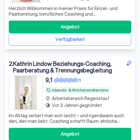
Herzlich Willkommen in meiner Praxis für Einzel- und
Paarberatung, berufliches Coaching und
Persönlichkeitsentwicklung in Hannover! Ich lade Sie ein,
Ihren wahren Kern zu entdecken und Ihre inneren Stärken
Angebot
zu entfalten. Oft sind unsere Leidenschaften und
Bedürfnisse von den Herausforderungen des Leb
Verfügbarkeit
2
.
Kathrin Lindow Beziehungs-Coaching,
Paarberatung & Trennungsbegleitung
9,1
(7)
Abends- & Wochenendtermine
local_offer
Arbeitsbereich Regenstauf
place
Vor 3 Jahren gegründet
timelapse
Im Alltag verliert man sich leicht – und irgendwann auch
den, den man liebt. Coaching schafft Raum: ehrliche
Gespräche, ohne Schuld, ohne Therapie. Klarheit, neue
Perspektiven, echte Verbindung.
Angebot