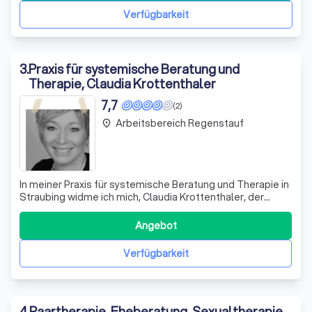
Verfügbarkeit
3
.
Praxis für systemische Beratung und
Therapie, Claudia Krottenthaler
7,7
(2)
Arbeitsbereich Regenstauf
place
In meiner Praxis für systemische Beratung und Therapie in
Straubing widme ich mich, Claudia Krottenthaler, der
Unterstützung von Einzelpersonen, Paaren und Familien.
Mit einem fundierten Hintergrund in Sozialpädagogik und
Angebot
einer Spezialisierung in systemischer Therapie biete ich
professionelle Beglei
Verfügbarkeit
4
.
Paartherapie, Eheberatung, Sexualtherapie