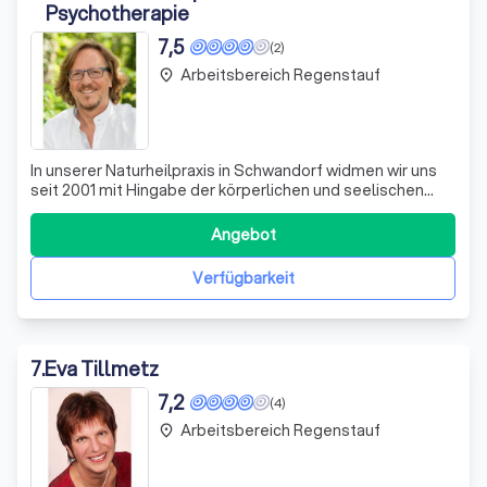
Psychotherapie
7,5
(2)
Arbeitsbereich Regenstauf
place
In unserer Naturheilpraxis in Schwandorf widmen wir uns
seit 2001 mit Hingabe der körperlichen und seelischen
Gesundheit unserer Klienten. Martin Abel, Heilpraktiker für
Psychotherapie, und Marion Abel, Heilpraktikerin, führen
Angebot
durch eine Vielzahl von Therapiewegen, die individuell auf
die Bedürfniss
Verfügbarkeit
7
.
Eva Tillmetz
7,2
(4)
Arbeitsbereich Regenstauf
place