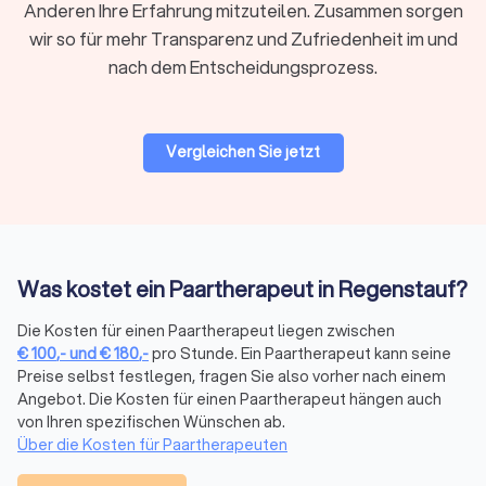
Anderen Ihre Erfahrung mitzuteilen. Zusammen sorgen
Wie Sie den richtigen Paartherapeuten in
wir so für mehr Transparenz und Zufriedenheit im und
Regenstauf finden
nach dem Entscheidungsprozess.
Vergleichen Sie Anbieter:
Nutzen Sie Trustlocal, um
qualifizierte Experten direkt in Regenstauf zu finden.
Bewertungen zählen:
Sehen Sie sich 413 Bewertungen
Vergleichen Sie jetzt
an, um die passende Wahl zu treffen.
Angebote einholen:
Bei Trustlocal erhalten Sie bis zu
vier kostenlose Angebote von geprüften Experten für
Paarberatung in Regenstauf.
Was kostet ein Paartherapeut in Regenstauf?
Paartherapie Kosten
In der Regel zahlt man pro Sitzung beim Therapeuten. Für
Die Kosten für einen Paartherapeut liegen zwischen
professionelle Beziehungstherapie können Sie mit Kosten
€
100
,-
und
€
180
,-
pro Stunde. Ein Paartherapeut kann seine
zwischen € 100,- und € 180,- pro Stunde
rechnen. Da
Preise selbst festlegen, fragen Sie also vorher nach einem
Paartherapie meistens als private Leistung gilt, gibt es keine
Angebot. Die Kosten für einen Paartherapeut hängen auch
Kostenübernahme der Krankenkasse.
von Ihren spezifischen Wünschen ab.
Über die Kosten für Paartherapeuten