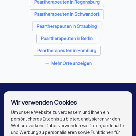
Paartherapeuten in Regensburg
Paartherapeuten in Schwandorf
Paartherapeuten in Straubing
Paartherapeuten in Berlin
Paartherapeuten in Hamburg
Paartherapeuten in München
Mehr Orte anzeigen
add
Paartherapeuten in Köln
Paartherapeuten in Frankfurt am Main
Paartherapeuten in Stuttgart
Wir verwenden Cookies
Paartherapeuten in Düsseldorf
Um unsere Website zu verbessern und Ihnen ein
Die besten Paartherapeuten für Sie
persönlicheres Erlebnis zu bieten, analysieren wir den
Paartherapeuten in Dortmund
Websiteverkehr. Dabei verwenden wir Daten, um Inhalte
info@trustlocal.de
und Werbung zu personalisieren sowie Funktionen für
Paartherapeuten in Essen