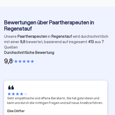
Bewertungen über Paartherapeuten in
Regenstauf
Unsere
Paartherapeuten
in
Regenstauf
wird durchschnittlich
mit einer
9,8
bewertet, basierend auf insgesamt
413
aus
7
Quellen
Durchschnittliche Bewertung
9,8
•
star
star
star
star
star
star
star
star
star
star
Sehr empathische und offene Beraterin. Sie hat gute Ideen und
kann uns durch die richtigen Fragen und auf neue Ansätze führen.
Elke Dörfler