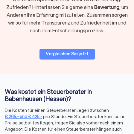
Steuerberaterkammer bestellt sein.
Zufrieden? Hinterlassen Sie gerne eine
Bewertung
, um
Anderen Ihre Erfahrung mitzuteilen. Zusammen sorgen
Auf Trustlocal finden Sie beide Varianten übersichtlich
wir so für mehr Transparenz und Zufriedenheit im und
dargestellt, sodass Sie selbst entscheiden können, was
nach dem Entscheidungsprozess.
besser zu Ihnen passt. Nutzen Sie unsere Filterfunktion, um
gezielt nach lokalen Beratern in Babenhausen (Hessen) oder
digitalen Kanzleien zu suchen.
Vergleichen Sie jetzt
Woran Sie einen guten Steuerberater
erkennen
Nicht nur die fachliche Qualifikation zählt, sondern auch die
Art der Zusammenarbeit. Ein guter Steuerberater zeichnet
Was kostet ein Steuerberater in
sich durch mehrere Merkmale aus:
Babenhausen (Hessen)?
Qualifikation und Spezialisierung:
Die Bestellung durch die
Steuerberaterkammer ist die Grundvoraussetzung. Darüber
Die Kosten für einen Steuerberater liegen zwischen
hinaus verfügen manche Berater über Zusatzqualifikationen
€
265
,-
und
€
425
,-
pro Stunde. Ein Steuerberater kann seine
als Fachberater, etwa für Internationales Steuerrecht,
Preise selbst festlegen, fragen Sie also vorher nach einem
Unternehmensnachfolge oder spezifische Branchen. Prüfen
Angebot. Die Kosten für einen Steuerberater hängen auch