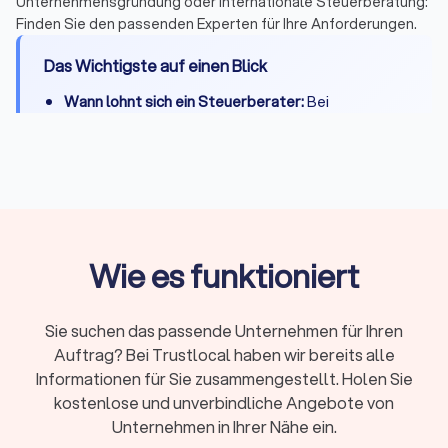
Unternehmensgründung oder internationale Steuerberatung:
Finden Sie den passenden Experten für Ihre Anforderungen.
Das Wichtigste auf einen Blick
Wann lohnt sich ein Steuerberater:
Bei
Selbstständigkeit, Vermietung, komplexen
Steuerfragen oder wenn Zeitersparnis die
Kosten übersteigt
Kosten:
Private Steuererklärung 300-800 Euro,
Unternehmen je nach Umfang deutlich mehr
Qualifikation:
Bestellung durch
Wie es funktioniert
Steuerberaterkammer ist Pflicht, Fachberater-
Titel zeigen Spezialisierung
Sie suchen das passende Unternehmen für Ihren
Online oder vor Ort:
Beide Modelle haben
Auftrag? Bei Trustlocal haben wir bereits alle
Vorteile – persönlicher Kontakt oder flexible
Informationen für Sie zusammengestellt. Holen Sie
digitale Zusammenarbeit
kostenlose und unverbindliche Angebote von
Erstgespräch:
Viele Kanzleien bieten 15-20
Unternehmen in Ihrer Nähe ein.
Minuten kostenlos an