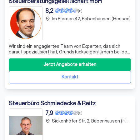
Steuerberatungsgesellschaft mbH
8,2
(8)
Im Riemen 42, Babenhausen (Hessen)
place
Wir sind ein engagiertes Team von Experten, das sich
darauf spezialisiert hat, Grundstückseigentümern bei der
Erfüllung der gesetzlichen Anforderungen zu helfen. Mit
unserer Expertise und unserem Engagement für eine
Jetzt Angebote erhalten
optimale Work-Life-Balance, flexiblen Arbeitszeiten und
einem wertschätzenden Arbeit
Kontakt
Steuerbüro Schmiedecke & Reitz
7,9
(3)
Sickenhöfer Str. 2, Babenhausen (Hessen)
place