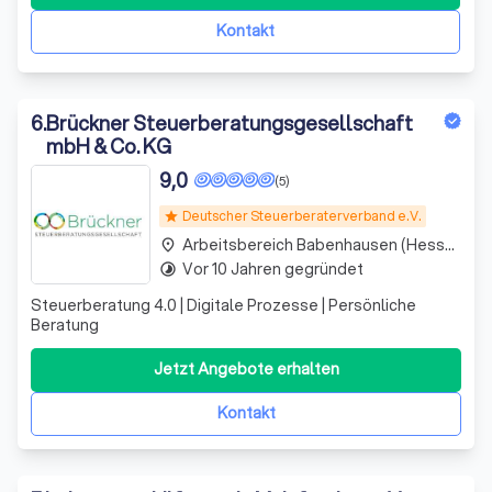
Dienstleistungen anbieten zu können, die auf ihre
individuellen Bedürfnisse zugeschnitt
Kontakt
6
.
Brückner Steuerberatungsgesellschaft
mbH & Co. KG
9,0
(5)
Deutscher Steuerberaterverband e.V.
star
Arbeitsbereich Babenhausen (Hessen)
place
Vor 10 Jahren gegründet
timelapse
Steuerberatung 4.0 | Digitale Prozesse | Persönliche
Beratung
Jetzt Angebote erhalten
Kontakt