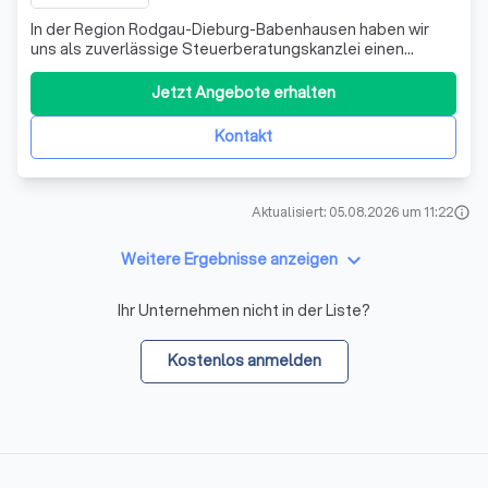
In der Region Rodgau-Dieburg-Babenhausen haben wir
uns als zuverlässige Steuerberatungskanzlei einen
Namen gemacht. Wir verstehen uns als Partner für
Unternehmen, Selbständige, Freiberufler und
Jetzt Angebote erhalten
Privatpersonen in allen steuerlichen sowie
betriebswirtschaftlichen Belangen. Unser
Kontakt
Leistungsportfolio umf
Aktualisiert: 05.08.2026 um 11:22
info
keyboard_arrow_down
Weitere Ergebnisse anzeigen
Ihr Unternehmen nicht in der Liste?
Kostenlos anmelden