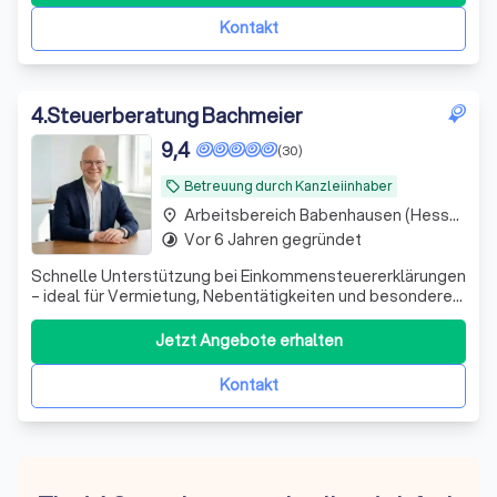
Kontakt
4
.
Steuerberatung Bachmeier
9,4
(30)
Betreuung durch Kanzleiinhaber
local_offer
Arbeitsbereich Babenhausen (Hessen)
place
Vor 6 Jahren gegründet
timelapse
Schnelle Unterstützung bei Einkommensteuererklärungen
– ideal für Vermietung, Nebentätigkeiten und besondere
private Situationen. Persönlich und unkompliziert.
Jetzt Angebote erhalten
Kontakt