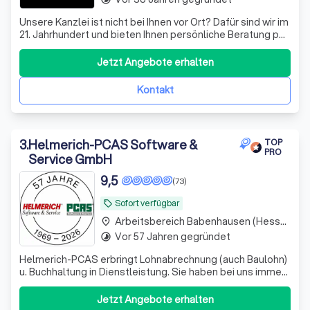
Unsere Kanzlei ist nicht bei Ihnen vor Ort? Dafür sind wir im
21. Jahrhundert und bieten Ihnen persönliche Beratung per
Video, WhatsApp und anderen Medien - wir sehen uns!
Datenaustausch - digital
Jetzt Angebote erhalten
Kontakt
3
.
Helmerich-PCAS Software &
TOP
PRO
Service GmbH
9,5
(73)
Sofort verfügbar
local_offer
Arbeitsbereich Babenhausen (Hessen)
place
Vor 57 Jahren gegründet
timelapse
Helmerich-PCAS erbringt Lohnabrechnung (auch Baulohn)
u. Buchhaltung in Dienstleistung. Sie haben bei uns immer
einen festen Ansprechpartner, den Sie per Telefon,
Telefax oder eMail erreichen können.
Jetzt Angebote erhalten