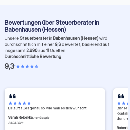
Bewertungen über Steuerberater in
Babenhausen (Hessen)
Unsere
Steuerberater
in
Babenhausen (Hessen)
wird
durchschnittlich mit einer
9,3
bewertet, basierend auf
insgesamt
2.690
aus
11
Quellen
Durchschnittliche Bewertung
9,3
•
star
star
star
star
star_half
star
star
star
star
star
star
star
sta
Es läuft alles genau so, wie man es sich wünscht.
Bisher 
Kontakt
Sarah Rebekka.
vor Google
der erst
23.03.2026
Robert 