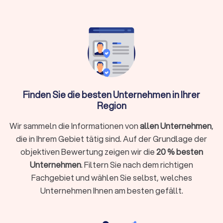
Wann brauche ich überhaupt einen
Steuerberater?
Nicht in jeder Situation ist ein Steuerberater zwingend
erforderlich. Für einfache Arbeitnehmer-Steuererklärungen
ohne Zusatzeinkünfte reicht oft die Software ELSTER oder
Finden Sie die besten Unternehmen in Ihrer
ein Lohnsteuerhilfeverein. Ein Steuerberater lohnt sich
Region
besonders, wenn Sie:
Wir sammeln die Informationen von
allen Unternehmen
,
Selbstständig, freiberuflich tätig sind oder ein
die in Ihrem Gebiet tätig sind. Auf der Grundlage der
Unternehmen führen
objektiven Bewertung zeigen wir die
20 % besten
Einkünfte aus Vermietung, Kapitalvermögen oder anderen
Unternehmen
. Filtern Sie nach dem richtigen
Einkunftsarten haben
Fachgebiet und wählen Sie selbst, welches
Komplexe steuerliche Sachverhalte vorliegen wie
Unternehmen Ihnen am besten gefällt.
Auslandseinkünfte, Erbschaften oder Beteiligungen
Laufende Buchhaltung, Jahresabschlüsse oder
Umsatzsteuervoranmeldungen benötigen