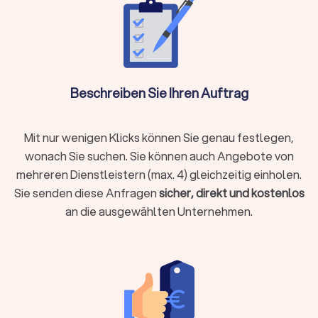
Steueroptimierung und proaktive Gestaltungsberatung
gewünscht sind
Als Faustregel gilt: Wenn die mögliche Steuerersparnis oder
Zeitersparnis die Kosten übersteigt, ist die Investition
sinnvoll.
Beschreiben Sie Ihren Auftrag
Steuerberater vor Ort oder digital wählen?
Mit nur wenigen Klicks können Sie genau festlegen,
Moderne Steuerberatung findet längst nicht mehr nur im
wonach Sie suchen. Sie können auch Angebote von
klassischen Büro statt. Digitale Kanzleien bieten ihre
mehreren Dienstleistern (max. 4) gleichzeitig einholen.
Dienstleistungen vollständig online an, von der
Sie senden diese Anfragen
sicher, direkt und kostenlos
Belegübermittlung bis zur Videoberatung. Beide Modelle
an die ausgewählten Unternehmen.
haben Vorzüge:
Lokale Steuerberatung
Persönlicher Kontakt bei komplexen Beratungen
Kurzfristige persönliche Termine möglich