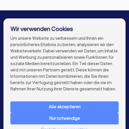
✓
Wie schnell reagieren Sie in der Regel auf
Steuerberater in Groß-Zimmern
Anfragen?
Steuerberater in Hainburg
✓
Gibt es eine Vertretung bei Urlaub oder
Steuerberater in Dietzenbach
Wir verwenden Cookies
Krankheit?
Steuerberater in Obertshausen
Um unsere Website zu verbessern und Ihnen ein
Die besten Steuerberater für Sie
persönlicheres Erlebnis zu bieten, analysieren wir den
Steuerberater in Berlin
Steuerberater in Hamburg
Websiteverkehr. Dabei verwenden wir Daten, um Inhalte
info@trustlocal.de
und Werbung zu personalisieren sowie Funktionen für
Steuerberater in München
Steuerberater in Köln
Diese Unterlagen sollten Sie mitbringen
soziale Medien bereitzustellen. Ein Teil dieser Daten
wird mit unseren Partnern geteilt. Diese können die
Steuerberater in Frankfurt am Main
Letzte Steuerbescheide
Informationen mit Daten kombinieren, die Sie ihnen
Übersicht über Einkunftsarten (Mieten, Kapitalerträge etc.)
bereits zur Verfügung gestellt haben oder die sie im
Steuerberater in Stuttgart
keyboard_arrow_down
FÜR PRIVATPERSONEN
Rahmen Ihrer Nutzung ihrer Dienste gesammelt haben.
Liste offener steuerlicher Fragen
Steuerberater in Düsseldorf
keyboard_arrow_down
FÜR FIRMEN
Bei Selbstständigen: Gewinnermittlung des Vorjahres
Bei Arbeitnehmern: Gehaltsabrechnungen,
Steuerberater in Dortmund
Steuerberater in Essen
Alle akzeptieren
keyboard_arrow_down
ÜBER TRUSTLOCAL
Lohnsteuerbescheinigung
Steuerberater in Bremen
Nur notwendige
LAND
Achten Sie im Gespräch darauf, ob der Berater Ihre Situation
Niederlande