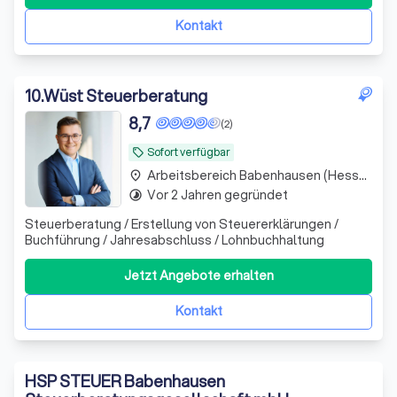
Kontakt
10
.
Wüst Steuerberatung
8,7
(2)
Sofort verfügbar
local_offer
Arbeitsbereich Babenhausen (Hessen)
place
Vor 2 Jahren gegründet
timelapse
Steuerberatung / Erstellung von Steuererklärungen /
Buchführung / Jahresabschluss / Lohnbuchhaltung
Jetzt Angebote erhalten
Kontakt
HSP STEUER Babenhausen