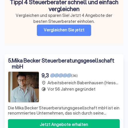
Tipp! 4 Steuerberater schnell und einfach
vergleichen
Vergleichen und sparen Sie! Jetzt 4 Angebote der
besten Steuerberater einholen.
Vergleichen Sie jetzt
5
.
Mika Becker Steuerberatungsgesellschaft
mbH
9,3
(36)
Arbeitsbereich Babenhausen (Hessen)
place
Vor 56 Jahren gegründet
timelapse
Die Mika Becker Steuerberatungsgesellschaft mbH ist ein
renommiertes Unternehmen, das sich durch seine
Expertise in der Steuerberatung auszeichnet. Wir sind
stolz darauf, unseren Kunden eine umfassende Palette an
Jetzt Angebote erhalten