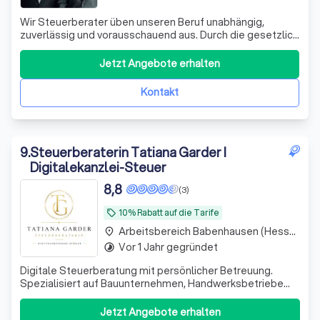
Wir Steuerberater üben unseren Beruf unabhängig,
zuverlässig und vorausschauend aus. Durch die gesetzlich
geschützte Verschwiegenheit, unsere staatlich geprüfte
Kompetenz und die langjährige detaillierte Kenntnis der
Jetzt Angebote erhalten
wirtschaftlichen und persönlichen Verhältnisse unserer
Mandanten haben wir eine
Kontakt
9
.
Steuerberaterin Tatiana Garder I
Digitalekanzlei-Steuer
8,8
(3)
10% Rabatt auf die Tarife
local_offer
Arbeitsbereich Babenhausen (Hessen)
place
Vor 1 Jahr gegründet
timelapse
Digitale Steuerberatung mit persönlicher Betreuung.
Spezialisiert auf Bauunternehmen, Handwerksbetriebe
und technische Dienstleister. Beratung und direkte
Ansprechpartnerin statt anonymer Großkanzlei.
Jetzt Angebote erhalten