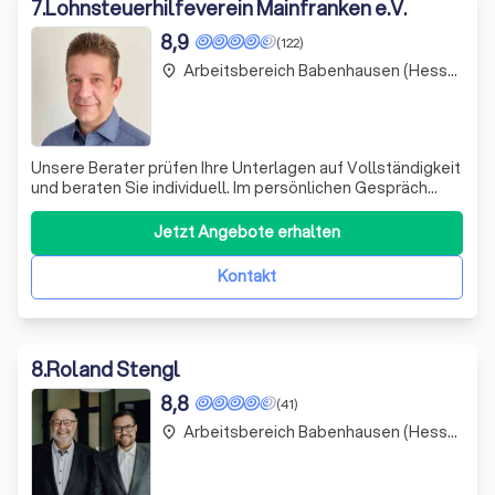
7
.
Lohnsteuerhilfeverein Mainfranken e.V.
8,9
(122)
Arbeitsbereich Babenhausen (Hessen)
place
Unsere Berater prüfen Ihre Unterlagen auf Vollständigkeit
und beraten Sie individuell. Im persönlichen Gespräch
werden Ihre Steuervorteile ermittelt, danach erstellen wir
Ihre Steuererklärung. Anschließend übernehmen wir die
Jetzt Angebote erhalten
Abwicklung mit dem Finanzamt und prüfen Ihren
Steuerbescheid auf Richtigkei
Kontakt
8
.
Roland Stengl
8,8
(41)
Arbeitsbereich Babenhausen (Hessen)
place