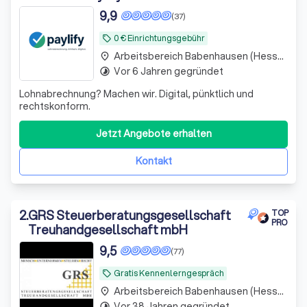
9,9
(37)
0 € Einrichtungsgebühr
local_offer
Arbeitsbereich Babenhausen (Hessen)
place
Vor 6 Jahren gegründet
timelapse
Lohnabrechnung? Machen wir. Digital, pünktlich und
rechtskonform.
Jetzt Angebote erhalten
Kontakt
2
.
GRS Steuerberatungsgesellschaft
TOP
PRO
Treuhandgesellschaft mbH
9,5
(77)
Gratis Kennenlerngespräch
local_offer
Arbeitsbereich Babenhausen (Hessen)
place
Vor 38 Jahren gegründet
timelapse