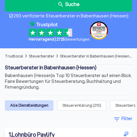
Suche
search
293 verifizierte Steuerberater in Babenhausen (Hessen)
verified_user
Hervorragend
|
2725
Bewertungen
Trustlocal
Steuerberater
Steuerberater in Babenhausen (Hessen)
arrow_forward_ios
arrow_forward_ios
Steuerberater in Babenhausen (Hessen)
Babenhausen (Hessen)s Top 10 Steuerberater auf einen Blick.
Faire Bewertungen für Steuerberatung, Buchhaltung und
Firmengründung.
Alle Dienstleistungen
Steuererklärung
(
210
)
Steuerbera
filter_list
Filter
1
.
Lohnbüro Paylify