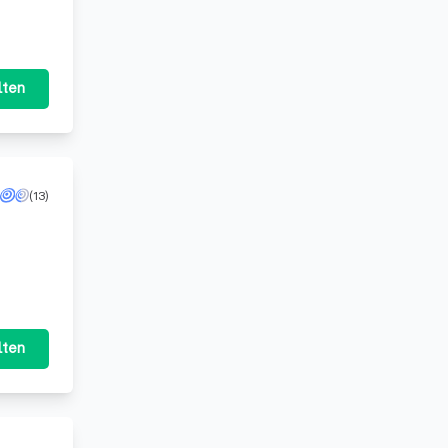
dem L
lten
(13)
tung,
lten