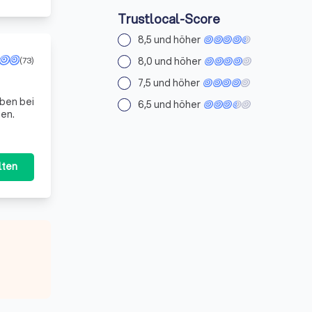
Trustlocal-Score
8,5 und höher
8,0 und höher
(73)
7,5 und höher
6,5 und höher
nen.
lten