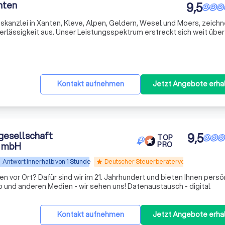
nten
9,5
skanzlei in Xanten, Kleve, Alpen, Geldern, Wesel und Moers, zeichn
lässigkeit aus. Unser Leistungsspektrum erstreckt sich weit über
uerberatung hinaus. Wir sind stets bereit, in einer Vielzahl von we
Kontakt aufnehmen
Jetzt Angebote erha
esellschaft
9,5
TOP
t mbH
PRO
Antwort innerhalb von 1 Stunde
Deutscher Steuerberaterverband e.V.
star
nen vor Ort? Dafür sind wir im 21. Jahrhundert und bieten Ihnen persö
und anderen Medien - wir sehen uns! Datenaustausch - digital
Kontakt aufnehmen
Jetzt Angebote erha