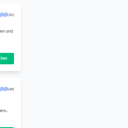
(30)
ten und
lten
(48)
ers