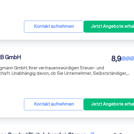
se spezialisiert und wurden dafür in den Jahren 2020 und 2021 mit 
Kontakt aufnehmen
Jetzt Angebote erha
StB GmbH
8,9
gmann GmbH, Ihrer vertrauenswürdigen Steuer- und
haft. Unabhängig davon, ob Sie Unternehmer, Selbstständiger,
ivatperson sind, wir legen größten Wert auf eine umfassende Bera
uen bas
Kontakt aufnehmen
Jetzt Angebote erha