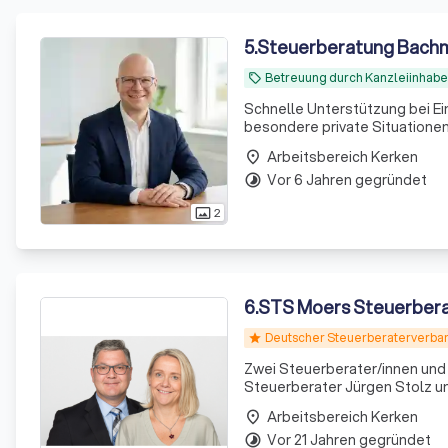
5
.
Steuerberatung Bach
Betreuung durch Kanzleiinhabe
local_offer
Schnelle Unterstützung bei E
besondere private Situationen
Arbeitsbereich Kerken
place
Vor 6 Jahren gegründet
timelapse
2
photo_size_select_actual
6
.
STS Moers Steuerbe
Deutscher Steuerberaterverban
star
Zwei Steuerberater/innen und 
Steuerberater Jürgen Stolz un
übernommen. Mittlerweile sind wir in einem Team von zwei Steuerberatern, vier
Arbeitsbereich Kerken
place
Steuerfachangestellten- wov
Vor 21 Jahren gegründet
timelapse