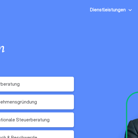
Dienstleistungen
n
rberatung
nehmensgründung
ationale Steuerberatung
ruch & Beschwerde