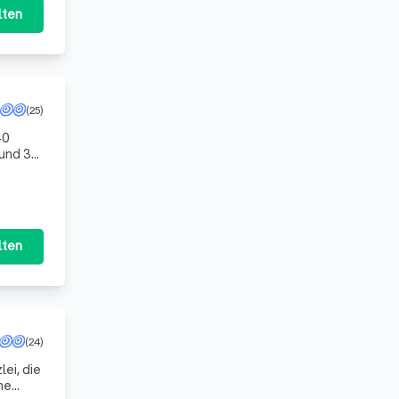
lten
(25)
 und 3
ma
lten
(24)
ei, die
he