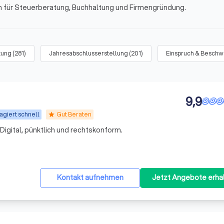
en für Steuerberatung, Buchhaltung und Firmengründung.
tung
(
281
)
Jahresabschlusserstellung
(
201
)
Einspruch & Besch
9,9
agiert schnell
Gut Beraten
star
igital, pünktlich und rechtskonform.
Kontakt aufnehmen
Jetzt Angebote erha