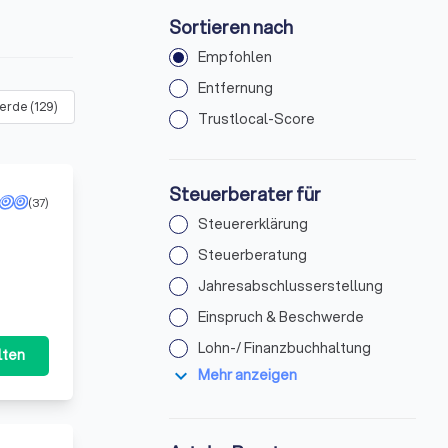
Sortieren nach
Empfohlen
Entfernung
werde
(
129
)
Lohn-/ Finanzbuchhaltung
(
217
)
Steuerbescheid
(
29
Trustlocal-Score
Steuerberater für
(37)
Steuererklärung
Steuerberatung
Jahresabschlusserstellung
Einspruch & Beschwerde
Lohn-/ Finanzbuchhaltung
lten
expand_more
Mehr anzeigen