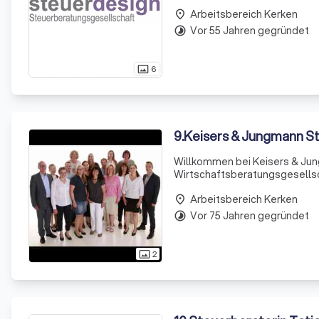
Digitalisierung unserer Prozes
Arbeitsbereich Kerken
place
Vor 55 Jahren gegründet
timelapse
6
photo_size_select_actual
9
.
Keisers & Jungmann 
Willkommen bei Keisers & Jun
Wirtschaftsberatungsgesellsc
Arbeitnehmer, Rentner oder Pr
Arbeitsbereich Kerken
die auf gegenseitigem Vertra
place
Vor 75 Jahren gegründet
timelapse
2
photo_size_select_actual