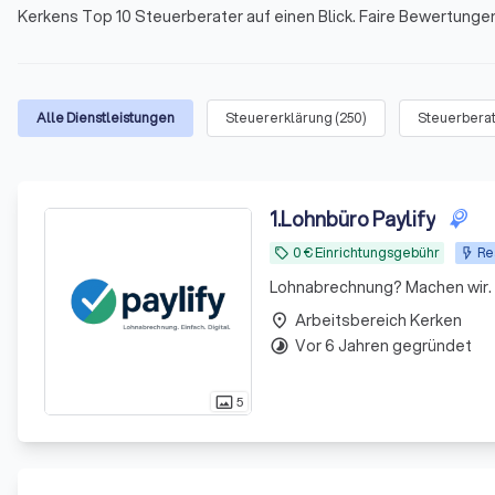
Kerkens Top 10 Steuerberater auf einen Blick. Faire Bewertung
Alle Dienstleistungen
Steuererklärung
(
250
)
Steuerbera
1
.
Lohnbüro Paylify
0 € Einrichtungsgebühr
Re
local_offer
Lohnabrechnung? Machen wir. D
Arbeitsbereich Kerken
place
Vor 6 Jahren gegründet
timelapse
5
photo_size_select_actual