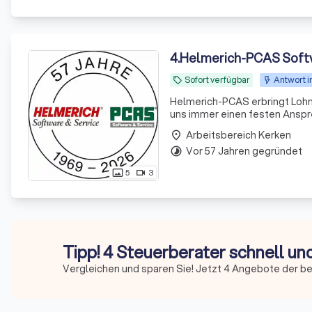
4
.
Helmerich-PCAS Soft
Sofort verfügbar
Antwort i
local_offer
Helmerich-PCAS erbringt Lohnabrec
uns immer einen festen Anspre
Arbeitsbereich Kerken
place
Vor 57 Jahren gegründet
timelapse
5
3
photo_size_select_actual
videocam
Tipp! 4 Steuerberater schnell un
Vergleichen und sparen Sie! Jetzt 4 Angebote der b