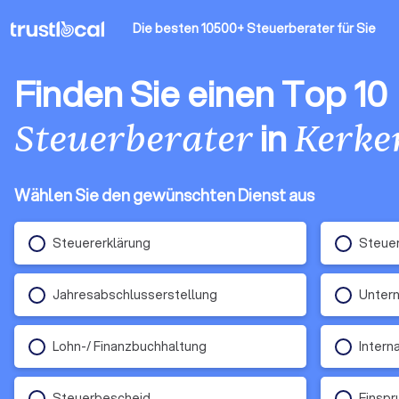
Die besten 10500+ Steuerberater
für Sie
Finden Sie einen Top 10
in
Steuerberater
Kerke
Wählen Sie den gewünschten Dienst aus
Steuererklärung
Steue
Jahresabschlusserstellung
Unter
Lohn-/ Finanzbuchhaltung
Intern
Steuerbescheid
Einsp