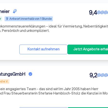
meier
9,4
r
Antwort innerhalb von 1 Stunde
inkommensteuererklärungen – ideal für Vermietung, Nebentätigkei
. Persönlich und unkompliziert.
Kontakt aufnehmen
Jetzt Angebote erha
ratungsGmbH
9,2
d e.V.
ein engagiertes Team - das sind wir! Im Jahr 2005 haben Herr
d Frau Steuerberaterin Stefanie Hambloch-Stolz die Kanzlei in Mo
on zwei