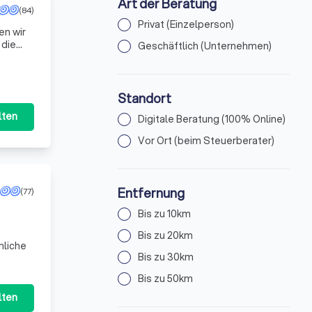
Art der Beratung
(84)
Privat (Einzelperson)
en wir
 die
Geschäftlich (Unternehmen)
ite
Standort
lten
Digitale Beratung (100% Online)
Vor Ort (beim Steuerberater)
Entfernung
(77)
Bis zu 10km
Bis zu 20km
nliche
Bis zu 30km
Bis zu 50km
lten