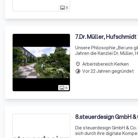
5
photo_size_select_actual
7
.
Dr. Müller, Hufschmidt
Unsere Philosophie „Bei uns gibt es nichts von der 
Jahren die Kanzlei Dr. Müller
Partnern zählen wir zu den gr
Arbeitsbereich Kerken
place
Vor 22 Jahren gegründet
timelapse
6
photo_size_select_actual
8
.
steuerdesign GmbH & 
Die steuerdesign GmbH & Co. 
sich durch ihre digitale Kompe