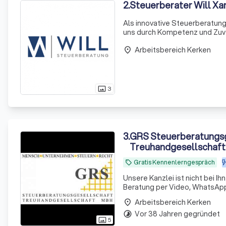
2
.
Steuerberater Will Xa
Als innovative Steuerberatung
uns durch Kompetenz und Zuver
klassische und gestaltende Ste
Arbeitsbereich Kerken
place
3
photo_size_select_actual
3
.
GRS Steuerberatungsg
Treuhandgesellschaf
Gratis Kennenlerngespräch
local_offer
Unsere Kanzlei ist nicht bei Ih
Beratung per Video, WhatsApp 
Arbeitsbereich Kerken
place
Vor 38 Jahren gegründet
timelapse
5
photo_size_select_actual