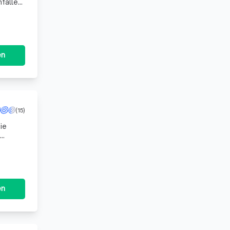
nfallen
llig
en
(15)
ie
lösen.
en