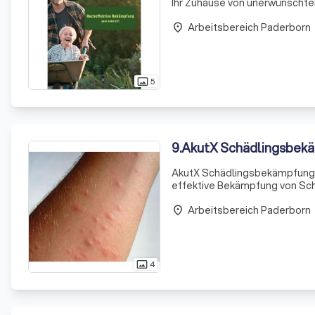
Ihr Zuhause von unerwünschte
sind aus hochwertigem Kunstst
Arbeitsbereich Paderborn
place
5
photo_size_select_actual
9
.
AkutX Schädlingsbek
AkutX Schädlingsbekämpfung is
effektive Bekämpfung von Schä
modernsten, umweltschonenden
Arbeitsbereich Paderborn
Wir setzen
place
4
photo_size_select_actual