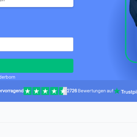
aderborn
rvorragend
2726
Bewertungen auf