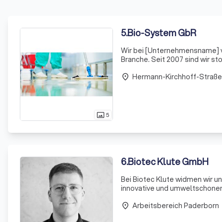
5
.
Bio-System GbR
Wir bei [Unternehmensname] ve
Branche. Seit 2007 sind wir st
erneuert wird, um unseren for
Hermann-Kirchhoff-Straße
Mitarbeiter
place
5
photo_size_select_actual
6
.
Biotec Klute GmbH
Bei Biotec Klute widmen wir u
innovative und umweltschonen
biologische Verfahren, um ef
Arbeitsbereich Paderborn
schaden
place