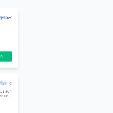
(24)
r
re
en
(40)
kus auf
he und
zu