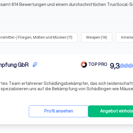
gesamt 614 Bewertungen und einem durchschnittlichen Trustlocal-S
nsmittel-) Fliegen, Motten und Mücken
(
11
)
Wespen
(
14
)
Ameis
mpfung GbR
9,3
TOP PRO
rtes Team erfahrener Schädlingsbekämpfer, das sich leidenschaftl
r spezialisieren uns auf die Bekämpfung von Schädlingen wie Mäuse
nser Ansatz ist ganzheitlich: Wir bieten nicht nur effektive Lösun
Profil ansehen
Angebot einhol