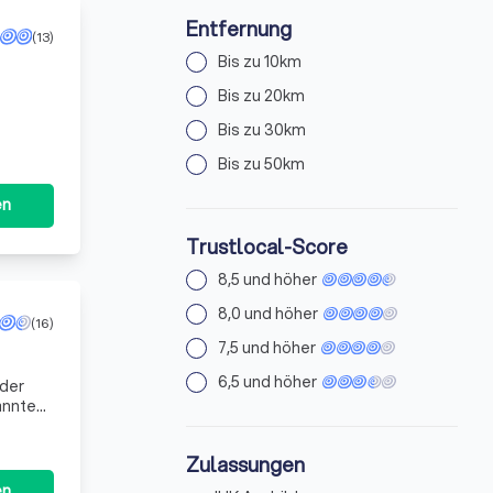
Entfernung
(13)
Bis zu 10km
Bis zu 20km
Bis zu 30km
Bis zu 50km
en
Trustlocal-Score
8,5 und höher
8,0 und höher
(16)
7,5 und höher
6,5 und höher
 der
annten
e
Zulassungen
en