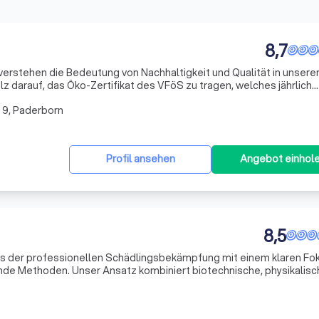
8,7
rstehen die Bedeutung von Nachhaltigkeit und Qualität in unsere
olz darauf, das Öko-Zertifikat des VFöS zu tragen, welches jährlich
twährenden Einsatz für ökologische Standards zu bestätigen. Unse
 9, Paderborn
Profil ansehen
Angebot einhol
8,5
ns der professionellen Schädlingsbekämpfung mit einem klaren Fo
de Methoden. Unser Ansatz kombiniert biotechnische, physikalisc
fektiv gegen Schädlinge vorzugehen, ohne dabei Mensch und Natur 