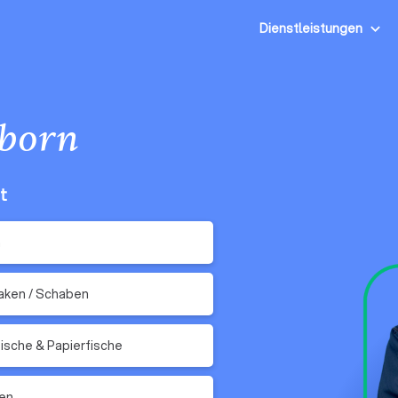
Dienstleistungen
born
t
n
aken / Schaben
fische & Papierfische
en