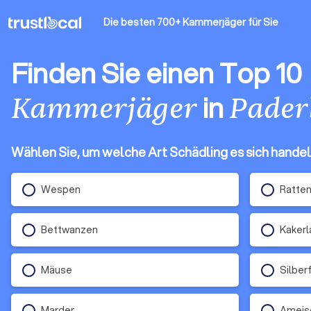
Die besten 700+ Kammerjäger
für Sie
Finden Sie einen Top 10
in
Kammerjäger
Pader
Wählen Sie, um welche Art Schädling es sich handel
Wespen
Ratte
Bettwanzen
Kakerl
Mäuse
Silber
Marder
Ameis