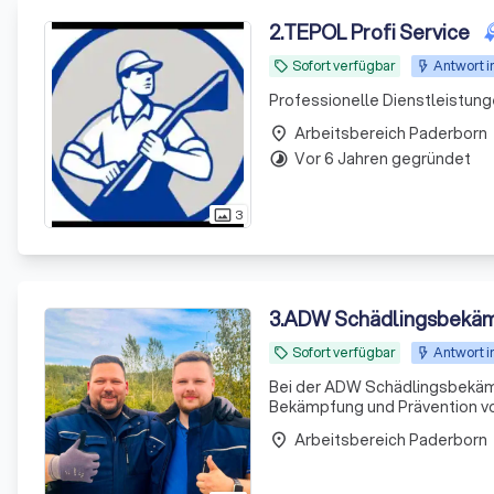
2
.
TEPOL Profi Service
Sofort verfügbar
Antwort i
local_offer
Professionelle Dienstleistun
Arbeitsbereich Paderborn
place
Vor 6 Jahren gegründet
timelapse
3
photo_size_select_actual
3
.
ADW Schädlingsbekä
Sofort verfügbar
Antwort i
local_offer
Bei der ADW Schädlingsbekämp
Bekämpfung und Prävention vo
Desinfektoren und geprüften 
Arbeitsbereich Paderborn
place
Methoden, um Ih