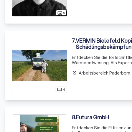
5
photo_size_select_actual
7
.
VERMIN Bielefeld Kopi
Schädlingsbekämpfun
Entdecken Sie die fortschrit
Wärmeentwesung. Als Experte
Herausforderungen, die diese k
Arbeitsbereich Paderborn
entlegensten Ecken und ernä
place
4
photo_size_select_actual
8
.
Futura GmbH
Entdecken Sie die Effizienz un