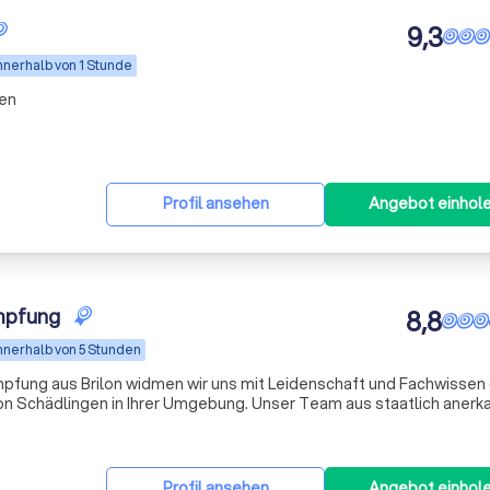
9,3
nnerhalb von 1 Stunde
gen
Profil ansehen
Angebot einhol
mpfung
8,8
nnerhalb von 5 Stunden
fung aus Brilon widmen wir uns mit Leidenschaft und Fachwissen
n Schädlingen in Ihrer Umgebung. Unser Team aus staatlich anerk
Schädlingsbekämpfern setzt auf umweltfreundliche und innovativ
Profil ansehen
Angebot einhol