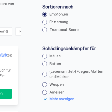
core von
Sortieren nach
Empfohlen
Entfernung
Trustlocal-Score
en
(
15
)
Kakerlaken / Schaben
(
14
)
Bettwanzen
(
11
)
Flöhe
(
Schädlingsbekämpfer für
(29)
Mäuse
Ratten
ich für
(Lebensmittel-) Fliegen, Motten
n,
und Mücken
gen zur
Wespen
Ameisen
en
expand_more
Mehr anzeigen