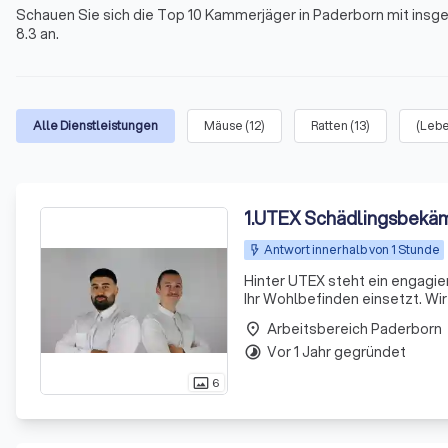
Schauen Sie sich die Top 10 Kammerjäger in Paderborn mit ins
8.3 an.
Alle Dienstleistungen
Mäuse
(
12
)
Ratten
(
13
)
(Lebe
1
.
UTEX Schädlingsbekä
Antwort innerhalb von 1 Stunde
Hinter UTEX steht ein engagie
Ihr Wohlbefinden einsetzt. Wi
Ratten, Ameisen und Wespen. U
Arbeitsbereich Paderborn
place
Vor 1 Jahr gegründet
timelapse
6
photo_size_select_actual