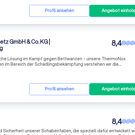
Profil ansehen
Angebot einhol
etz GmbH & Co. KG |
8,4
g
tliche Lösung im Kampf gegen Bettwanzen – unsere ThermoNox
n im Bereich der Schädlingsbekämpfung verstehen wir die
leinen, nachtaktiven Insekten darstellen. Sie verstecken sich in de
hren
Profil ansehen
Angebot einhol
8,4
d Sicherheit unserer Schabenfallen, die speziell dafür entwickelt 