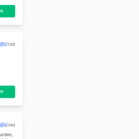
en
(33)
n
en
(42)
wurden,