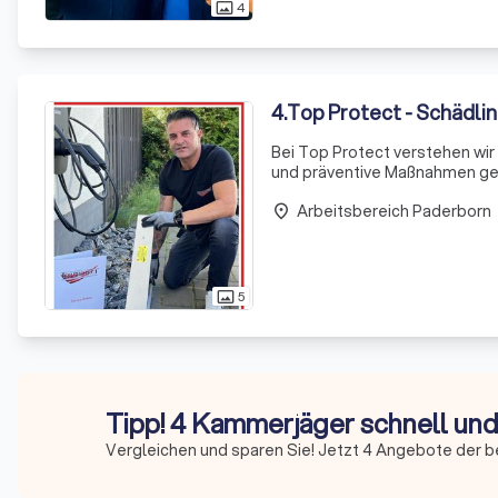
4
photo_size_select_actual
4
.
Top Protect - Schädl
Bei Top Protect verstehen wir
und präventive Maßnahmen geg
umfassende Dienstleistungen i
Arbeitsbereich Paderborn
place
5
photo_size_select_actual
Tipp! 4 Kammerjäger schnell und
Vergleichen und sparen Sie! Jetzt 4 Angebote der 