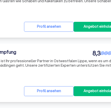
n Gästen wie Schaben und Kakerlaken zu befreien. Unsere Schabe
off gefertigt und bieten eine umweltfreundliche Lösung, da sie vö
Profil ansehen
Angebot einhol
ämpfung
8,3
t Ihr professioneller Partner in Ostwestfalen Lippe, wenn es um d
dlingen geht. Unsere zertifizierten Experten unterstützen Sie mit
 Methoden, um Ihr Schädlingsproblem diskret und nachhaltig zu 
Profil ansehen
Angebot einhol